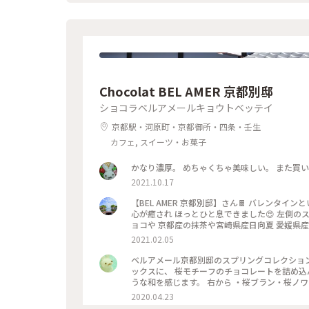
Chocolat BEL AMER 京都別邸
ショコラベルアメールキョウトベッテイ
京都駅・河原町・京都御所・四条・壬生
カフェ, スイーツ・お菓子
かなり濃厚。 めちゃくちゃ美味しい。 また買
2021.10.17
【BEL AMER 京都別邸】さん🍫 バレンタインということで 自分用ご褒美チョコを購入✨ 可愛くて美味しいチョコに
心が癒され ほっとひと息できました😍 左側のスティックショコラは キャラメルやルビーチョコ、 右側はお酒入りチ
ョコや 京都産の抹茶や宮崎県産日向夏 愛媛県産ほうじ茶など チョコと一言で言っても た
ッケージやデザインもとても可愛いので ご褒美
2021.02.05
ベルアメール京都別邸のスプリングコレクション、 『桜パレショコラ
ックスに、 桜モチーフのチョコレートを詰め込んで。 タブレットも良いですが、丸いかたちは 丸窓
うな和を感じます。 右から ・桜ブラン・桜ノワール・桜ルビー・桜ミルク・桜フレーズ です。 桜の花のフレークや
ストロベリーにフランボワーズ、 ナッツやドラ
2020.04.23
を使用し、 一枚ずつ違う味を楽しめます♪ 金銀のキラキラと満開の桜、 テーブルの上でのお花見も良いですね😊 #