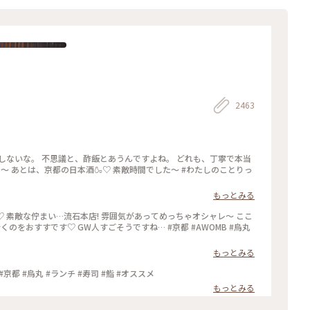
2463
しないな。 不思議と、酢飯とあうんですよね。 どれも、丁寧で本当
た〜 あとは、京都の日本酒🍶♡ 素敵時間でした〜 #わたしのことりっ
もっとみる
♡ 素敵な佇まい…流石本店! 雰囲気があってめっちゃオシャレ〜 ここ
くのをおすすです♡ GW人すごそうですね… #京都 #AWOMB #烏丸
もっとみる
 #京都 #烏丸 #ランチ #寿司 #鮨 #オススメ
もっとみる