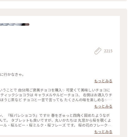
2215
いに行かなきゃ。
もっとみる
くさんの味を楽しめる✨ パ
チョコでもプレゼント用でも どちらにもおすすめの詰め合わせです
もっとみる
♡ #ほっとひと息 #バレンタイン #スイーツ好き #ゴーラー隊
』です🌸 春をぎゅっと四角く固めたようなボ
から桜を覗くよ
イフルーツのトッピング。 桜の香りのミルクチョコやルビーチョコ
もっとみる