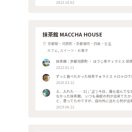
やり涼しげなゼリーポンチをたのんで 文庫本を
2022.10.02
井の梁や調度品もシックで美しく 昭和の香りが
もすごく近いのですが、 コーナーだったので 
ことが できた素敵な1日でした。 ・ ・ #私のことりっぷ2022 #秋いろとりどり #Myこと
ソワレ #純喫茶 #喫茶店 #ゼリーポンチ #ひん
レトロ #
抹茶館 MACCHA HOUSE
京都駅・河原町・京都御所・四条・壬生
カフェ, スイーツ・お菓子
2022.01.11
ずっと食べたかった抹茶テォラミス トロトロで
2020.03.22
え、入れた………Σ( ; ﾟДﾟ) 今日、誰も並んでなかった。。。 流行る前に、中学からの
なかった抹茶館。 いつも長蛇の列が出来てたから…
と、思ってたのですが、店の外に出たら列が出来てましたΣ( ; ﾟ
ミスのセット😋🍴💕 上の粉(？)が、ほう
2019.06.22
けだと、あんな粉っぽくないと思うけど🤔 まぁ！美味しかったからいっか
#京都