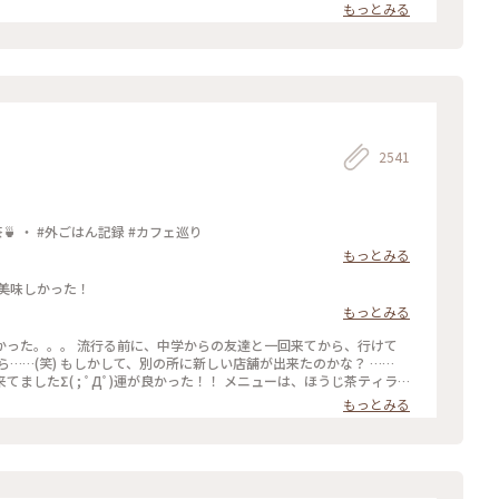
読みながら、ひと休みです。 灯りの抑えられた落ち着いた店内は 天
もっとみる
漂っていますが、 お客さんは若い観光客の方が多かったです。 お席
ひっそりと自分の時間を過ごせました✨ ゆるり京都の街歩きを楽しむ
りっぷ #休日ドライブ #喫茶
やりスイーツ #京都スイーツ #京都カフェ #レトロ #レトロ喫茶 #昭和
四条河原町 #京都 #ことりっぷ京都 #ことりっぷ三都巡りの旅
2541
抹茶館：京都河原町 ・ ほうじ茶ティラミス 煎茶🍵 ・ #外ごはん記録 #カフェ巡り
もっとみる
美味しかった！
もっとみる
友達と一回来てから、行けて
…(笑) もしかして、別の所に新しい店舗が出来たのかな？ ……
Дﾟ)運が良かった！！ メニューは、ほうじ茶ティラ
じ茶風味。きな粉にほうじ茶がブレンドされてるのかな……？？ほうじ茶だ
もっとみる
(笑) #抹茶館 #抹茶 #ほうじ茶ティラミス