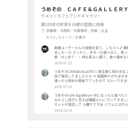
うめぞの ＣＡＦＥ＆ＧＡＬＬＥＲ
ウメゾノカフェアンドギャラリー
築100年の町家を白壁の空間に改装
京都駅・河原町・京都御所・四条・壬生
カフェ, スイーツ・お菓子
素敵ユーザーさんの投稿を見て、こちらへ💕 
ました〜😊 さっそく、氷を一口食べると、思っ
姜…はじめて…！ 桃も程よい量で、食べ進める
でだろうと思ったけど、なるほど〜です😘 こ
2026.07.22
べるかき氷🍧、魅力的ですよね✨✨
うめぞのCAFE&GALLERY🏳️‍🌈 新生姜と
店で復活してました🍑🍧 ＊ 祇園祭りのちま
通ったら桃氷の看板でていたので スルーできませ
になって🫚 合間合間にみずみずしい桃のスライ
2026.07.13
と そしてこし餡が入っているので 最後には、し
一杯だったようで 注文したあとにすぐに看板が
うめぞのcafe &gallery☕️ 秋になったら
（先注文のレジ横の席でした） 暑い中を目当て
みたらし団子と言えば梅園さんに 行ってきました
た😊 ＊ ギャラリーでは風鈴展が🎐 陶器のブルーのかわいい風鈴たちで
セットが復活して 小躍りです😁 パフェにはわ
ぞの #梅園
団子な合間に食べると 相乗効果でとっても美味
2024.10.04
子はやっぱり 美味しかったです🩷 ＊ 投稿の
てますが こちらはいつもすんなり入れます😊 
始めて幾数年 初めて窓際に座る事ができました😊 中
甘い物が食べたいなぁーと 思う時に足が向いてしまうお店です😊 #京都カフェ #パフェ