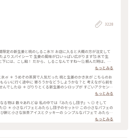
Ｙ
3228
期間限定の新生姜と桃のしるこ氷🍑 お店に入ると大概の方が注文して
たよりスパイシーで 生姜の風味が口いっぱい広がります🥰 氷で生
と下には、こし餡！ だから、しるこなんですね〜🤔 頼んだ時は、何
の後も、山鉾巡りなので、あっという間に汗💦になるけど、 真夏に食
もっとみる
 #かき氷 #桃のかき氷
桃の志るこ氷🍧 ＊ うめぞの茶房で人気だった 桃と生姜のかき氷が こちらのお
きをもらいに行く途中に 寄ろうかなどうしようかな？と 考えながら前を
んでした😆 ＊ ぴりりとくる新生姜のシロップが すごいアクセント
スを いただきます🍑 ちょっと見えづらいですが 中にはもっちり白玉
もっとみる
るこ氷としていただきました😊 ＊ 人気かき氷だけに🍧 私が最後の
引き上げられました💦 後からくる人くる人残念がっておられたので
食べたくなる物は 数々あれど😁 私の中では『みたらし団子』🍡😊 そして
に来て🍑なかった時の衝撃を 考えたら、食べられて本当に幸せでし
😊 ＊ 小さなパフェとみたらし団子のセット🩷 この小さなパフェの
した😊 #京都カフェ #かき氷 #桃活 #うめ
らび餅と小さな抹茶アイスとクッキーの シンプルなパフェで みたらし
しいです😊 もちもちで焦げ目が香ばしい 蜜がたっぷりのみたらし団
もっとみる
度に言っているような気もしますが 同じ梅園さんでも三条店は行列出来
店内の配置を変えられたようで✨ 奥の中庭前の席が2人席になり 通い
庭がいい感じです😊🌳 ＊ うめぞのcafe＆galleryは ちょっと
活2024 #みたらし団子 #秋の