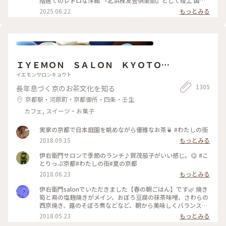
階建てのレトロな洋館 『北浜株友会倶楽部』として竣工 国の
いていて甘いとしょっぱいで 最高です〜！ めちゃくちゃボリ
登録有形文化財に指定 ・ 最近は行列のあまりスルーすること
2025.06.22
もっとみる
ュームがありますが紅茶も差し湯が 用意されていて最後まで
が 多くてこの日は平日の雨の日☔ 15時頃にも関わらず空いて
紅茶を楽しめます。 一階の売店で一目惚れしたレトロベアと一
いて ラッキー✌️でした！ そして2階でイートイン🥰 ブルーベリ
緒に過ごしました💕
ーチーズケーキ🫐 アールグレイティー🫖を 昔から変わらずゆ
ったりと 優雅に過ごせる お茶じかんでした😊🫖 ✤ーーーーー
ーーーーーーーーーーーーーーー✤ #北浜レトロ#英国風カフ
ェ#アフタヌーンティー #人気店#紅茶専門店#国の登録有形文
ＩＹＥＭＯＮ ＳＡＬＯＮ ＫＹＯＴＯ
化財 #北浜カフェ#大阪カフェ#はじめての投稿 #はじめての投
稿#大阪のおいしいもん #ことりっぷ大阪
伊右衛門サロン京都
イエモンサロンキョウト
1305
長年息づく京のお茶文化を知る
京都駅・河原町・京都御所・四条・壬生
カフェ, スイーツ・お菓子
実家の京都で日本庭園を眺めながら優雅なお茶🍵 #わたしの街
2018.09.15
もっとみる
伊右衛門サロンで季節のランチ♪賀茂茄子がいい感じ。😋 #こ
とりっぷ京都#わたしの街#夏の京都
2018.06.23
もっとみる
伊右衛門salonでいただきました【春の朝ごはん】です🌿 焼き
筍と鳥の塩麹焼きがメイン、おぼろ豆腐の抹茶味噌、さわらの
西京焼き、蕗のそぼろ煮などなど、朝から美味しくバランス良
くいただきました( ´͈ ᵕ `͈ ) 最初にいただいた抹茶入り玄米茶も
2018.05.23
もっとみる
本当に美味しくて、つい長居してしまうsalonです♪ #伊右衛