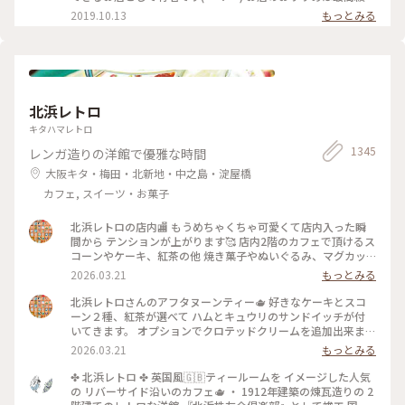
丹波黒豆を使用したきなこの生アイス『できたてきなな』。
2019.10.13
もっとみる
(600円ほうじ茶付)なんと添加物、保存料、卵を一切使ってま
せん。 濃厚なのに甘すぎず、口どけが最高で本当においしかっ
たので京都にきたらまた立ち寄りたいお店の1つになりました
♡ #京都#おすすめ#スイーツ#アイス#秋の味覚ゴーラー隊#き
なこ
北浜レトロ
キタハマレトロ
1345
レンガ造りの洋館で優雅な時間
大阪キタ・梅田・北新地・中之島・淀屋橋
カフェ, スイーツ・お菓子
北浜レトロの店内🏬 もうめちゃくちゃ可愛くて店内入った瞬
間から テンションが上がります🥰 店内2階のカフェで頂けるス
コーンやケーキ、紅茶の他 焼き菓子やぬいぐるみ、マグカッ
プやプレゼント用の 詰め合わせなど購入することが出来ます✨
2026.03.21
もっとみる
店内はシックなアンティーク家具にミントグリーンが 映えて
素敵な空間です〜！
北浜レトロさんのアフタヌーンティー🫖 好きなケーキとスコ
ーン２種、紅茶が選べて ハムとキュウリのサンドイッチが付
いてきます。 オプションでクロテッドクリームを追加出来ます
✨ スコーンは季節限定のさくらとくるみをチョイス。 ケーキ
2026.03.21
もっとみる
はストロベリースペシャルショートケーキです🍓 ウェッジウ
ッドのお皿に乗せられてボリュームが凄いです😳 ケーキも1ピ
✤ 北浜レトロ ✤ 英国風🇬🇧ティールームを イメージした人気
ースがかなり大きく、しっかり甘め。 スコーンは温かく香り
の リバーサイド沿いのカフェ🫖 ・ 1912年建築の煉瓦造りの 2
もよくサクサクで美味しいです！ サンドイッチも黒胡椒が効