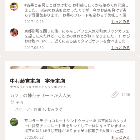
#古書と茶房ことばのはおと お引越ししてから始めてお邪魔し
ました。 以前のお店も良かったですが、今のお店も負けず劣
らず雰囲気あります。 お昼のプレートも変わらず美味しく頂
き、例のにゃんこパフェも😍 この度は帰り際にオーナーさん
2017.10.28
もっとみる
と少しお話しできてよかったです。 で、いつもなのですが、お
店を出るときはわざわざご夫婦で三和土まで出てきてお見送り
京都御所を回った後、にゃんこパフェ人気な町家ブックカフェ
してくれます。 また行っちゃうじゃない☺️ あ、ちなみに引っ
を探しに来たけど、ことばのはおとが無くなりました！！ かぴ
越してます。 新しい場所は 京都市上京区天神北町12-1
おは腹ベコベコ、近くにある店でタマゴサントを食べました！
たまたま入ったが、今流行りのタマゴタントが美味しかった！
2017.09.30
もっとみる
カフェ⭐️スターと言う店なんだ！
中村藤吉本店 宇治本店
ナカムラトウキチホンテンウジホンテン
1056
カフェの抹茶デザートが大人気
宇治
スイーツ・お菓子, おみやげ
茶コラーテ チョコレートサンドクッキー🍪 抹茶風味のクッキ
ーに抹茶チョコレート🍫をサンドして一体になっています☺️
抹茶の味とほうじ茶味があります❤️ #和菓子 #大阪 #お土産 #
京都 #抹茶 #アートな景色 抹茶の生茶ゼリイを本当は買うつも
2025.06.28
もっとみる