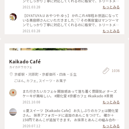
ンでしっかり丁寧に対応してくれるのに格安で、トリートメン
トとか押し付けたりしない、とても居心地のいいお店です。 そ
2021.03.28
もっとみる
んな素敵な美容師なので、私がおいしいと思うおやつを何度か
差し入れをしていました。 そのお礼と言うことで準備してく
【OYATUYA.U おやつや.ゆぅ】 かれこれ4年程お世話になって
れていました。 このガトーショコラは濃厚でねっとりした食
いる美容師さんにいただきました¨̮♡︎ その美容室はマンツーマ
感、ひとくち食べただけで目と鼻の穴が大きくなってしまうぐ
ンでしっかり丁寧に対応してくれるのに格安で、トリートメン
らいおいしくて大満足なのですが、もちろんひとくちでは終わ
トとか押し付けたりしない、とても居心地のいいお店です。 そ
2021.03.28
もっとみる
りません( ˙༥˙ )✨ こんなおいしいものをいただけて 私は幸せで
んな素敵な美容師なので、私がおいしいと思うおやつを何度か
す( ¯ ¨̯ ¯̥̥ ) 開店前から行列が出来るのも頷けます。 ことりっぷ
差し入れをしていました。 そのお礼と言うことで準備してく
にも早いうちに投稿しなくちゃと思っていたお店です。
れていました。 このガトーショコラは濃厚でねっとりした食
感、ひとくち食べただけで目と鼻の穴が大きくなってしまうぐ
らいおいしくて大満足なのですが、もちろんひとくちでは終わ
りません( ˙༥˙ )✨ こんなおいしいものをいただけて 私は幸せで
Kaikado Café
す( ¯ ¨̯ ¯̥̥ ) 開店前から行列が出来るのも頷けます。 ことりっぷ
にも早いうちに投稿しなくちゃと思っていたお店です。
カイカドウカフェ
1036
京都駅・河原町・京都御所・四条・壬生
ごはん, カフェ, スイーツ・お菓子
また行きたいカフェ☕️ 開放感あって落ち着く雰囲気🌿 チーズ
ケーキが美味しい。 #開化堂 #京都カフェ #kaikado #茶筒
2021.10.08
もっとみる
☺︎夏スイーツ【Kaikado Cafe】 お久しぶりのカフェは開化堂
さん。 抹茶アフォガードに追加のあんこをつけて。 確か＋
150円であんこが追加できます。 お抹茶とあんこの組み合わせ
は大好きなので迷わず追加…♪ちなみにあんこは、大好きな中
2020.07.12
もっとみる
村製餡所さんのもの。きっと最中の皮も。以前 #中村製餡所 さ