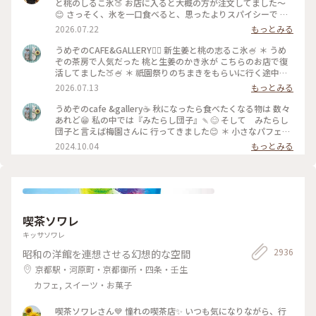
と桃のしるこ氷🍑 お店に入ると大概の方が注文してました〜
😊 さっそく、氷を一口食べると、思ったよりスパイシーで 生
姜の風味が口いっぱい広がります🥰 氷で生姜…はじめて…！
2026.07.22
もっとみる
桃も程よい量で、食べ進めると下には、こし餡！ だから、し
るこなんですね〜🤔 頼んだ時は、何でだろうと思ったけど、な
うめぞのCAFE&GALLERY🏳️‍🌈 新生姜と桃の志るこ氷🍧 ＊ うめ
るほど〜です😘 この後も、山鉾巡りなので、あっという間に
ぞの茶房で人気だった 桃と生姜のかき氷が こちらのお店で復
汗💦になるけど、 真夏に食べるかき氷🍧、魅力的ですよね✨✨
活してました🍑🍧 ＊ 祇園祭りのちまきをもらいに行く途中に
#かき氷 #桃のかき氷
寄ろうかなどうしようかな？と 考えながら前を通ったら桃氷
2026.07.13
もっとみる
の看板でていたので スルーできませんでした😆 ＊ ぴりりとく
る新生姜のシロップが すごいアクセントになって🫚 合間合間
うめぞのcafe &gallery☕️ 秋になったら食べたくなる物は 数々
にみずみずしい桃のスライスを いただきます🍑 ちょっと見え
あれど😁 私の中では『みたらし団子』🍡😊 そして みたらし
づらいですが 中にはもっちり白玉と そしてこし餡が入ってい
団子と言えば梅園さんに 行ってきました😊 ＊ 小さなパフェと
るので 最後には、しるこ氷としていただきました😊 ＊ 人気か
みたらし団子のセット🩷 この小さなパフェのセットが復活し
2024.10.04
もっとみる
き氷だけに🍧 私が最後の一杯だったようで 注文したあとにす
て 小躍りです😁 パフェにはわらび餅と小さな抹茶アイスとク
ぐに看板が引き上げられました💦 後からくる人くる人残念が
ッキーの シンプルなパフェで みたらし団子な合間に食べると
っておられたので （先注文のレジ横の席でした） 暑い中を目
相乗効果でとっても美味しいです😊 もちもちで焦げ目が香ば
当てに来て🍑なかった時の衝撃を 考えたら、食べられて本当
しい 蜜がたっぷりのみたらし団子はやっぱり 美味しかったで
に幸せでした😊 ＊ ギャラリーでは風鈴展が🎐 陶器のブルーの
す🩷 ＊ 投稿の度に言っているような気もしますが 同じ梅園さ
かわいい風鈴たちでした😊 #京都カフェ #かき氷 #桃活 #う
んでも三条店は行列出来てますが こちらはいつもすんなり入
喫茶ソワレ
めぞの #梅園
れます😊 店内の配置を変えられたようで✨ 奥の中庭前の席が2
人席になり 通い始めて幾数年 初めて窓際に座る事ができま
キッサソワレ
した😊 中庭がいい感じです😊🌳 ＊ うめぞのcafe＆galleryは
2936
昭和の洋館を連想させる幻想的な空間
ちょっと甘い物が食べたいなぁーと 思う時に足が向いてしま
うお店です😊 #京都カフェ #パフェ活2024 #みたらし団子 #秋
京都駅・河原町・京都御所・四条・壬生
の彩り #クラシカルな街 #私の好きな京都
カフェ, スイーツ・お菓子
喫茶ソワレさん💙 憧れの喫茶店✨ いつも気になりながら、行