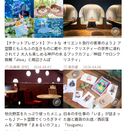
【チケットプレゼント】アートな
オリエント急行の客車のよう♪ ア
空間ともふもふの生きものに癒や
ガサ・クリスティーの世界に浸れ
されて♪ 大人も楽しめる神戸の水
るブックカフェ／神田「サロンク
族館「átoa」と周辺さんぽ
リスティ」
兵庫県
[PR]
2026.08.07
東京都
2026.04.08
地元野菜をたっぷり使ったメニュ
日本の手仕事の「いま」が詰まっ
ーも♪アート空間でくつろぎタイ
た器と雑貨のお店／西荻窪
ムを／高円寺「まぁるいカフェ」
「tsugumi」