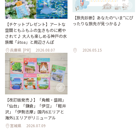
【旅先診断】あなたの“いま”にぴ
ったりな旅先が見つかる♪
【チケットプレゼント】アートな
空間ともふもふの生きものに癒や
されて♪ 大人も楽しめる神戸の水
族館「átoa」と周辺さんぽ
兵庫県
[PR]
2026.08.07
2026.05.15
【改訂版発売♪】「角館・盛岡」
「仙台」「鎌倉」「伊豆」「軽井
沢」「伊勢志摩」国内6エリアと
海外1エリアがリニューアル
宮城県
2026.07.09