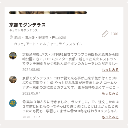
門salon #IYEMONSALON #KYOTO #京都 #季節限定 #春の朝ご
はん #朝ごはん #morning #和食 #塩麹焼き #西京焼き #抹茶 #
筍 #さわら #玄米茶 #京料理 #京野菜 #japan #japanesefood
#breakfast
京都モダンテラス
キョウトモダンテラス
1301
祇園・清水寺・銀閣寺・円山公園
カフェ, アート・カルチャー, ライフスタイル
定期通院後､バス・地下鉄1日券でブラブラ🚌四条河原町から岡
崎公園にきて､ロームシアター京都に新しく出来たレストラン
でランチ🍽️柔らかく煮込んだ牛タンのカレーをいただきました
🍛 #グルメ #ランチ #カレー
2024.08.08
もっとみる
京都モダンテラス✨ コロナ禍で来る事が出来ず気が付くと3年
ぶりの京都です！😭 やっと訪れる事が出来ました💕 ロームシ
アター京都の2Fにあるカフェです。 風が気持ち良くずーとこ
こで時間を過ごしていたいカフェです🥰 スズメが残したケー
2022.05.07
もっとみる
キのくずを食べにテーブルの上にやってきてました😆 #Myこ
とりっぷ #春風さんぽ
🐵実は３年ぶりに行きました、ランチしに。で、注文したのは
３年前と同じもの…でやっぱり違うのにしとけばよかったと思
ったのも同じ…学習してません🐵💔 #冬を味わう #リンちゃん
2020.12.12
もっとみる