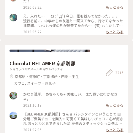
た！
2020.03.22
もっとみる
え、入れた………Σ( ; ﾟДﾟ) 今日、誰も並んでなかった。。。
流行る前に、中学からの友達と一回来てから、行けてなかった
抹茶館。 いつも長蛇の列が出来てたから……(笑) もしかして、
別の所に新しい店舗が出来たのかな？ ……と、思ってたのです
2019.06.22
もっとみる
が、店の外に出たら列が出来てましたΣ( ; ﾟДﾟ)運が良かっ
た！！ メニューは、ほうじ茶ティラミスのセット😋🍴💕 上の
粉(？)が、ほうじ茶風味。きな粉にほうじ茶がブレンドされて
るのかな……？？ほうじ茶だけだと、あんな粉っぽくないと思
うけど🤔 まぁ！美味しかったからいっか(笑) #抹茶館 #抹茶 #
ほうじ茶ティラミス #京都
Chocolat BEL AMER 京都別邸
ショコラベルアメールキョウトベッテイ
2215
京都駅・河原町・京都御所・四条・壬生
カフェ, スイーツ・お菓子
かなり濃厚。 めちゃくちゃ美味しい。 また買いに行かなき
ゃ。
2021.10.17
もっとみる
【BEL AMER 京都別邸】さん🍫 バレンタインということで 自
分用ご褒美チョコを購入✨ 可愛くて美味しいチョコに心が癒さ
れ ほっとひと息できました😍 左側のスティックショコラは キ
ャラメルやルビーチョコ、 右側はお酒入りチョコや 京都産の
2021.02.05
もっとみる
抹茶や宮崎県産日向夏 愛媛県産ほうじ茶など チョコと一言で