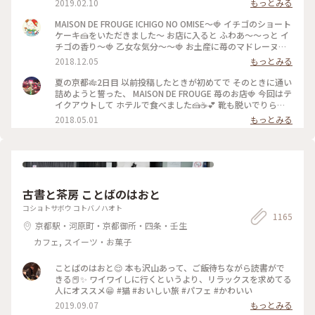
2019.02.10
もっとみる
MAISON DE FROUGE ICHIGO NO OMISE〜🍓 イチゴのショート
ケーキ🍰をいただきました〜 お店に入ると ふわあ〜〜っと イ
チゴの香り〜🍓 乙女な気分〜〜🍓 お土産に苺のマドレーヌを
購入〜楽しみっ❤️ #京都#イチゴのお店#ショートケーキ
2018.12.05
もっとみる
夏の京都🎋2日目 以前投稿したときが初めてで そのときに通い
詰めようと誓った、 MAISON DE FROUGE 苺のお店🍓 今回はテ
イクアウトして ホテルで食べました🍰☕️💕 靴も脱いでりらっ
くす〜〜しながら食べて、 お店でとはまた違った幸せな苺時間
2018.05.01
もっとみる
でした🍓 #京都 #カフェ #ケーキ #苺
古書と茶房 ことばのはおと
コショトサボウ コトバノハオト
1165
京都駅・河原町・京都御所・四条・壬生
カフェ, スイーツ・お菓子
ことばのはおと😌 本も沢山あって、ご飯待ちながら読書がで
きる📕✨ ワイワイしに行くというより、リラックスを求めてる
人にオススメ😁 #猫 #おいしい旅 #パフェ #かわいい
2019.09.07
もっとみる