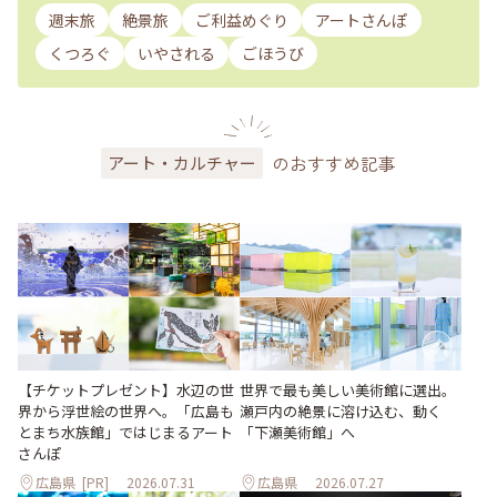
週末旅
絶景旅
ご利益めぐり
アートさんぽ
くつろぐ
いやされる
ごほうび
のおすすめ記事
アート・カルチャー
世界で最も美しい美術館に選出。
【チケットプレゼント】水辺の世
瀬戸内の絶景に溶け込む、動く
界から浮世絵の世界へ。「広島も
「下瀬美術館」へ
とまち水族館」ではじまるアート
さんぽ
広島県
[PR]
2026.07.31
広島県
2026.07.27