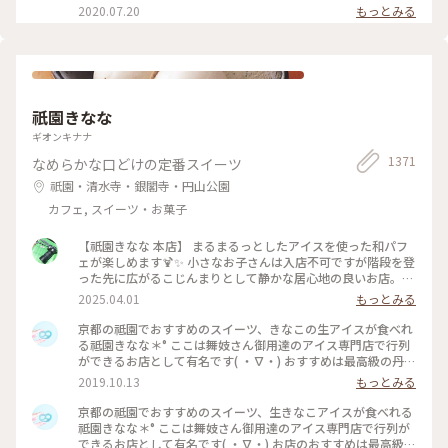
2020.07.20
もっとみる
祇園きなな
ギオンキナナ
1371
なめらかな口どけの定番スイーツ
祇園・清水寺・銀閣寺・円山公園
カフェ, スイーツ・お菓子
【祇園きなな 本店】 まるまるっとしたアイスを使った和パフ
ェが楽しめます🍹✨ 小さなお子さんは入店不可ですが階段を登
った先に広がるこじんまりとして静かな居心地の良いお店。
パフェはきなこや抹茶、黒ゴマなどを使った和なものからティ
2025.04.01
もっとみる
ラミスの入ったイタリアン風、ベリーを使ったものなど様々。
アイスの食べ比べやふわふわのかき氷、焼き菓子、クロックム
京都の祗園でおすすめのスイーツ、きなこの生アイスが食べれ
ッシュのようなフードメニューもあります。 こちらもアニメ・
る祗園きなな＊° ここは舞妓さん御用達のアイス専門店で行列
名探偵コナンで取り上げられました✨ #京都グルメ #京都 #祇
ができるお店として有名です( ・∇・) おすすめは最高級の丹波
園 #本店 #人気店 #聖地巡礼 #パフェ #きなこ #黒ゴマ #アイス
黒豆を使用したきなこの生アイス『できたてきなな』。(600円
2019.10.13
もっとみる
クリーム #かき氷 #フォトジェニック #名探偵コナン
ほうじ茶付)なんと添加物、保存料、卵を一切使ってません。
濃厚なのに甘すぎず、口どけが最高で本当においしかったので
京都の祗園でおすすめのスイーツ、生きなこアイスが食べれる
京都にきたらまた立ち寄りたいお店の1つになりました♡ #京
祗園きなな＊° ここは舞妓さん御用達のアイス専門店で行列が
都#おすすめ#スイーツ#アイス#秋の味覚ゴーラー隊#きなこ
できるお店として有名です( ・∇・) お店のおすすめは最高級の