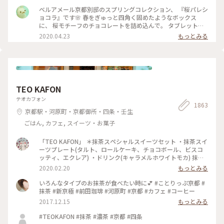
言っても たくさんの味を楽しめる✨ パッケージやデザインも
ベルアメール京都別邸のスプリングコレクション、 『桜パレシ
とても可愛いので ご褒美チョコでもプレゼント用でも どちら
ョコラ』です🌸 春をぎゅっと四角く固めたようなボックス
にもおすすめの詰め合わせです♡ #ほっとひと息 #バレンタイ
に、 桜モチーフのチョコレートを詰め込んで。 タブレットも
ン #スイーツ好き #ゴーラー隊
良いですが、丸いかたちは 丸窓から桜を覗くような和を感じ
2020.04.23
もっとみる
ます。 右から ・桜ブラン・桜ノワール・桜ルビー・桜ミル
ク・桜フレーズ です。 桜の花のフレークやストロベリーにフ
ランボワーズ、 ナッツやドライフルーツのトッピング。 桜の
香りのミルクチョコやルビーチョコを使用し、 一枚ずつ違う
味を楽しめます♪ 金銀のキラキラと満開の桜、 テーブルの上
でのお花見も良いですね😊 #ベルアメール #BELAMER #京都 #
TEO KAFON
桜 #桜スイーツ #和スイーツ #チョコレート #お取り寄せ #手み
やげ #おみやげ
テオカフォン
1863
京都駅・河原町・京都御所・四条・壬生
ごはん, カフェ, スイーツ・お菓子
「TEO KAFON」 ＊抹茶スペシャルスイーツセット ・抹茶スイ
ーツプレート(タルト、ロールケーキ、チョコボール、ビスコ
ッティ、エクレア) ・ドリンク(キャラメルホワイトモカ) 抹茶
三昧出来て大満足したそうです。 フォークを2本用意して頂い
2020.02.20
もっとみる
たのですが、娘一人で完食でした。 #TEO KAFON#抹茶三昧#
プチことりっぷ京都#冬のおでかけ
いろんなタイプのお抹茶が食べたい時に💕 #ことりっぷ京都 #
抹茶 #新京極 #前田珈琲 #河原町 #京都 #カフェ #コーヒー
2017.12.15
もっとみる
#TEOKAFON #抹茶 #濃茶 #京都 #四条