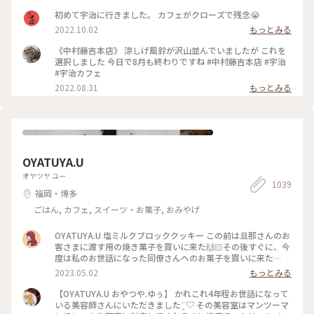
りだったのですが... 持って歩く🚶のはちょっと… と思って、後
からお店に寄ったら売り切れ！Σ(×_×;)!残念、あの時買って
初めて宇治に行きました。 カフェがクローズで残念😭
置けば… 仕方ないので、これにしました。🩷 美味しいクッキ
2022.10.02
もっとみる
ー🍪で良かったです☺️ 大阪のKITTEと阪急百貨店で手に入り
ます❤️ スポットは宇治の本店にしました。
《中村藤吉本店》 涼しげ風鈴が沢山並んでいましたが これを
選択しました 今日で8月も終わりですね #中村藤吉本店 #宇治
#宇治カフェ
2022.08.31
もっとみる
OYATUYA.U
オヤツヤ ユー
1039
福岡・博多
ごはん, カフェ, スイーツ・お菓子, おみやげ
OYATUYA.U 塩ミルクブロッククッキー この前は旦那さんのお
客さまに渡す用の焼き菓子を買いに来た🙌🏻その後すぐに、今
度は私のお世話になった同僚さんへのお菓子を買いに来た🙌🏻
🙌🏻 大切な人に何かかわいいお菓子渡したいな〜と思ったら
2023.05.02
もっとみる
ユーさんのお菓子が我が家では選ばれる☺️ #福岡#桜坂#ガトー
ショコラ#洋菓子#福岡土産#お土産
【OYATUYA.U おやつや.ゆぅ】 かれこれ4年程お世話になって
いる美容師さんにいただきました¨̮♡︎ その美容室はマンツーマ