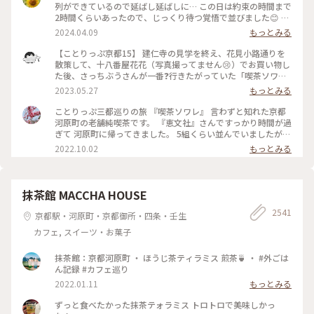
列ができているので延ばし延ばしに… この日は約束の時間まで
2時間くらいあったので、じっくり待つ覚悟で並びました😊 待
つ間も皆さんの投稿で拝見していた青の世界を想像し、ワクワ
2024.04.09
もっとみる
ク💓 結局1時間ほど待ち、店内へ。 1番奥の、部屋が見渡せる
席に着きました。 深く青く、まるで別世界に入ったようです
【ことりっぷ京都15】 建仁寺の見学を終え、花見小路通りを
💙 ぶどうの透かし彫りやライトもクラシックでキレイ✨ 頼ん
散策して、十八番屋花花（写真撮ってません😢）でお買い物し
だのはご存じゼリーポンチ🌈✨ キレイ～✨ 優しいランプの明か
た後、さっちぶうさんが一番❓行きたがっていた「喫茶ソワ
りにかざすとキラキラします✨ ゼリーの懐かしい感じや優しい
レ」さんに向かいました😊 人気のお店なので長蛇の列ができ
2023.05.27
もっとみる
炭酸もいい！ 中の氷がゼリーと同じサイズで、ゼリーだと思
ていると覚悟して行ったのですが、運良く２組しか待っていま
って口に入れてびっくりしてしまいました💦 あっという間に
せんでした😄 15分くらいで案内され、２階の窓側の席へ。若
ことりっぷ三都巡りの旅 『喫茶ソワレ』 言わずと知れた京都
食べ終わってしまいました😣 まだこの雰囲気の中にいたくて
いグループばっかり😱 あ、でも、男性だけで来ているグルー
河原町の老舗純喫茶です。 『恵文社』さんですっかり時間が過
コーヒーでも頼みたい…と思いましたが、きっと外には長い行
プも😊 私はヨーグルトポンチ、さっちぶうさんはゼリーポン
ぎて 河原町に帰ってきました。 5組くらい並んでいましたが、
列ができているでしょうからお店を後にしました。 またこの
チフロートを注文しました。 店内の雰囲気は、暗めの照明で
次々と呼ばれて すんなりと入店できました。 昔ながらのお店
2022.10.02
もっとみる
特別な空間に会いに行きたいです💙 #電車旅 #喫茶ソワレ #喫
したが、落ち着いていて良い雰囲気でした。 美味しくいただ
を守っておられ、 狭い店内ですが、運良く2階の窓辺の 小さな
茶店 #青の世界 #ゼリーポンチ #京都
いてお店を出たのですが、10組くらいが列を作っていました
テーブルにすわれました。 ひんやり涼しげなゼリーポンチを
😳 #私のことりっぷ旅 #京都 #喫茶ソワレ #ヨーグルトポンチ
たのんで 文庫本を読みながら、ひと休みです。 灯りの抑えら
#ゼリーポンチフロート 令和５年５月20日撮影
れた落ち着いた店内は 天井の梁や調度品もシックで美しく 昭
抹茶館 MACCHA HOUSE
和の香りが漂っていますが、 お客さんは若い観光客の方が多
2541
かったです。 お席もすごく近いのですが、 コーナーだったの
京都駅・河原町・京都御所・四条・壬生
で ひっそりと自分の時間を過ごせました✨ ゆるり京都の街歩
カフェ, スイーツ・お菓子
きを楽しむことが できた素敵な1日でした。 ・ ・ #私のことり
っぷ2022 #秋いろとりどり #Myことりっぷ #休日ドライブ #喫
茶ソワレ #純喫茶 #喫茶店 #ゼリーポンチ #ひんやりスイーツ #
抹茶館：京都河原町 ・ ほうじ茶ティラミス 煎茶🍵 ・ #外ごは
京都スイーツ #京都カフェ #レトロ #レトロ喫茶 #昭和レトロ #
ん記録 #カフェ巡り
四条河原町 #京都 #ことりっぷ京都 #ことりっぷ三都巡りの旅
2022.01.11
もっとみる
ずっと食べたかった抹茶テォラミス トロトロで美味しかっ