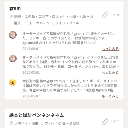
gram
1278
鎌倉・江の島・二階堂・由比ヶ浜・大船・七里ヶ浜
雑貨, アート・カルチャー, ライフスタイル
オーダーメイドで指輪が作れる「gram」② 波をイメージし
た、ピンキー💍 このサイズだと、お値段は980円です！
#gram#旅のひととき#わたしの街#鎌倉#リング
2019.09.01
もっとみる
オーダーメイドで指輪が作れる「gram」 イメージを伝え(写真
などあると👍)指に合わせリングを目の前で作ってくれます👁
幾つでも👌。 980円〜 真鍮、ゴールド、シルバー、あとは磨
きをかけるかマットな感じにするか💍😊✨✨ 今回は、左からピ
2019.09.01
もっとみる
ンキー、中指、親指と作りました😅 いつもは行列がすごいの
に、この日、整理券なし、30分並び入れました😱😱‼️(平日の
大行列の指輪の店gramへ行ってきました！オーダーメイドの
夕方) 皆さん、カップルもいだけど、グループで来られ旅の思
指輪は可愛いすぎて何個も欲しかったけどとりあえず2個で我
い出に作られたりしている方が多かったです😊 まさか、入れ
慢。寒空の中並んだ甲斐がありました^ ^ #鎌倉 #gram #指輪
ると思わなかったので、待ち時間に情報収集し勢いで作ったリ
#オーダーメイド
2018.03.07
もっとみる
ング。それでも、なんだか愛着がわきますね… 次は、重ね付け
られるのを作ろうかなぁ… #gram#旅のひととき#わたしの街#
鎌倉#リング
絵本と珈琲ペンネンネネム
1277
大阪キタ・梅田・北新地・中之島・淀屋橋