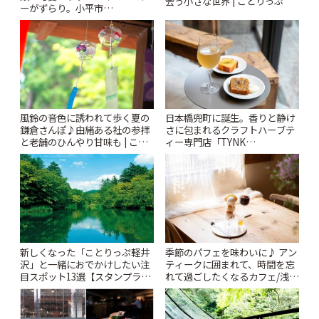
会う小さな世界 | ことりっぷ
ーがずらり。小平市
「Kimamaya T&K」 | ことりっ
ぷ
風鈴の音色に誘われて歩く夏の
日本橋兜町に誕生。香りと静け
鎌倉さんぽ♪由緒ある社の参拝
さに包まれるクラフトハーブテ
と老舗のひんやり甘味も | こと
ィー専門店「TYNK
りっぷ
Kabutocho」 | ことりっぷ
新しくなった「ことりっぷ軽井
季節のパフェを味わいに♪ アン
沢」と一緒におでかけしたい注
ティークに囲まれて、時間を忘
目スポット13選【スタンプラリ
れて過ごしたくなるカフェ/浅草
ー開催中】 | ことりっぷ
「annorum cafe」 | ことりっぷ