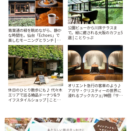
公園ビューから川床テラスま
青葉通の緑を眺めながら、静か
で。緑に癒される大阪のカフェ5
な時間を。仙台「Echoes」で
選 | ことりっぷ
楽しむモーニングとランチ | こ
とりっぷ
オリエント急行の客車のよう♪
休日のひとり散歩にも♪ 代々木
アガサ・クリスティーの世界に
エリアで巡る絶品ドーナツ&ラ
浸れるブックカフェ/神田「サロ
イフスタイルショップ | ことり
ンクリスティ」 | ことりっぷ
っぷ