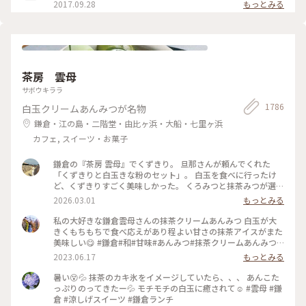
2017.09.28
もっとみる
茶房 雲母
サボウキララ
1786
白玉クリームあんみつが名物
鎌倉・江の島・二階堂・由比ヶ浜・大船・七里ヶ浜
カフェ, スイーツ・お菓子
鎌倉の『茶房 雲母』でくずきり。 旦那さんが頼んでくれた
「くずきりと白玉きな粉のセット」。 白玉を食べに行ったけ
ど、くずきりすごく美味しかった。 くろみつと抹茶みつが選べ
ます。 1時間待ちを想定して行ったら、30分も待たずに入れ
2026.03.01
もっとみる
た。 梅の見える特等席。 けど、席についてから出てくるまで
30分弱かかったので、だいたい1時間。 1時間くらいなら、並
私の大好きな鎌倉雲母さんの抹茶クリームあんみつ 白玉が大
んでも食べたいクオリティ。 #神奈川#鎌倉#茶房雲母#白玉#お
きくもちもちで食べ応えがあり程よい甘さの抹茶アイスがまた
もちずき#Ayuのおやつ#はじめての鎌倉
美味しい😋 #鎌倉#和#甘味#あんみつ#抹茶クリームあんみつ#
雲母
2023.06.17
もっとみる
暑い😵💦 抹茶のカキ氷をイメージしていたら、、、 あんこた
っぷりのってきたー💦 モチモチの白玉に癒されて☺️ #雲母 #鎌
倉 #涼しげスイーツ #鎌倉ランチ