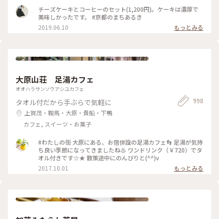
んご紹介していますので良かったら☺︎ そして暑いので、水出
チーズケーキとコーヒーのセット(1,200円)。ケーキは濃厚で
し茶をチョイス。 振って自分の好きな濃さにして頂きます。
美味しかったです。 #京都のまちあるき
お茶はおかわりも頂けるんですよ◎ ☺︎ 現在は、満席だとテイ
2019.06.10
もっとみる
クアウトのみになるそうです。席の予約はできませんが、電話
で現在の空き状況を尋ねることができるので、ぜひ事前にお電
話を☺︎ #涼しげスイーツ #日本の夏景色 #kaikadocafe #開化
堂カフェ #開化堂 #カフェ #京都 1人暮らしから夫婦2人暮らし
になり、ばたばたと毎日を過ごしています。なかなか投稿が追
いつかないのと、みなさんの投稿を見に行けないです。ゆっく
大原山荘 足湯カフェ
りペースになりますが、これからもよろしくお願いします☺︎
オオハラサンソウアシユカフェ
998
タオル付だから手ぶらで気軽に
上賀茂・鞍馬・大原・貴船・下鴨
カフェ, スイーツ・お菓子
#わたしの街 大原にある、お宿併設の足湯カフェ👣 足湯が気持
ち良い季節になってきましたね♨ ワンドリンク（￥720）でタ
オル付きです☆★ 散策途中にのんびりと(^^)v
2017.10.01
もっとみる