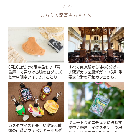
こちらの記事もおすすめ
8月10日だけの限定品も♪「豊
すべて東京駅から徒歩5分以内
島屋」で見つける鳩の日グッズ
♪駅近カフェ最新ガイド6選~重
と本店限定アイテム | ことりっ
要文化財の洋館カフェから、改
ぷ
札すぐのレトロ喫茶まで~ | こと
りっぷ
キュートなミニチュアに思わず
カスタマイズも楽しい!約500種
夢中♪鎌倉「イクスタン」で出
類の可愛いワッペンキーホルダ