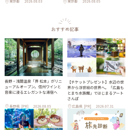
東京都
2026.08.03
東京都
2026.08.05
おすすめ記事
長野・浅間温泉「界 松本」がリニ
【チケットプレゼント】水辺の世
ューアルオープン。信州ワインと
界から浮世絵の世界へ。「広島も
音楽に浸るエレガントな湯宿へ
とまち水族館」ではじまるアート
さんぽ
長野県
[PR]
2026.08.05
広島県
[PR]
2026.07.31