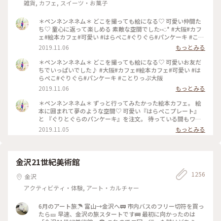
雑貨, カフェ, スイーツ・お菓子
＊ペンネンネネム＊ どこを撮っても絵になる♡ 可愛い仲間た
ち♡ 童心に返って楽しめる 素敵な空間でした⑅︎◡̈︎* #大阪#カフ
ェ#絵本カフェ#可愛い #はらぺこ#ぐりぐら#パンケーキ #こと
りっぷ大阪
2019.11.06
もっとみる
＊ペンネンネネム＊ どこを撮っても絵になる♡ 可愛いお友だ
ちでいっぱいでした♪ #大阪#カフェ#絵本カフェ#可愛い #は
らぺこ#ぐりぐら#パンケーキ #ことりっぷ大阪
2019.11.06
もっとみる
＊ペンネンネネム＊ ずっと行ってみたかった絵本カフェ。 絵
本に囲まれて夢のような空間♡ 可愛い『はらぺこプレート』
と 『ぐりとぐらのパンケーキ』を注文。 待っている間もワク
ワクが止まりません♪ どうしたら上手に撮れるかな〜 そんな
2019.11.05
もっとみる
時間も楽しい♡︎ʾʾ 癒しのひと時でした(*´˘`*) #大阪#カフェ#絵
本カフェ#可愛い #はらぺこ#ぐりぐら#パンケーキ #ことりっ
ぷ大阪
金沢21世紀美術館
1256
金沢
アクティビティ・体験, アート・カルチャー
6月のアート旅☂️ 富山→金沢へ🚃 市内バスのフリー切符を買っ
たら🎫 早速、金沢の旅スタートです🚌 最初に向かったのは