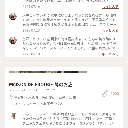
「金沢21世紀美術館」🏛️ これまで二回、行った時はどちらも
休館日😱 今回初めて、あのスイミングプールも見ることが 出
2026.07.10
もっとみる
来ました🏊🏊 ただ私は一人(笑)なのでプールに入っても上から
写真は撮れないよね⁉️と、、、 なので上から下の人達を見て楽
水中じゃないのに 水中にいるような気分になれるプール 晴れ
しみました😂 修学旅行かな❓の子供達の同行者の様に…🤣 混ま
てたらもっと綺麗だったかなあ と思いながら不思議な感じを
ないうちにと午前中に来たので そこまで混雑してなくゆっく
満喫 予約制なので手続きがちょっと面倒だけど、 見てよかっ
り出来ました✨✨ #ひみつの絶景 #ことりっぷ金沢 #金沢21世
た #ちいさな列車旅 #金沢#金沢21世紀美術館#プール #現代ア
2026.04.15
もっとみる
紀美術館#スイミングプール #金沢市内バスフリー切符
ート
金沢ことりっぷ 前回来た時は震災直後でこちらの美術館には
入れなかったので、今回は真っ先に来ました😊🖼️ ネットで予
約していたので、スムーズに入れました。 八重桜が満開🌸🌸
🌸🌸🌸 芝生も綺麗でとても気持ちいい。 フリースペースもた
2026.04.14
もっとみる
くさんあるので のんびり楽しめます。 今日は海外からの観光
客が多かったようで、 私も英語で案内されそうになりました
😅 #ちいさな列車旅 #金沢#石川県#金沢21世紀美術館#桜🌸#
現代アート
MAISON DE FROUGE 苺のお店
メゾンドフルージュイチゴノオミセ
1200
京都駅・河原町・京都御所・四条・壬生
カフェ, スイーツ・お菓子, パン
いちごミルフィーユ🍓💕 可愛い上にいちごが甘くて美味しか
った😋🍴 #冬のごちそう #京都 #kyoto #四条カフェ #京都カ
フェ #カフェ巡り #いちごミルフィーユ #メゾンドフルージュ
#苺 #strawberry #ストロベリー #いちご大好き#お茶にしよう