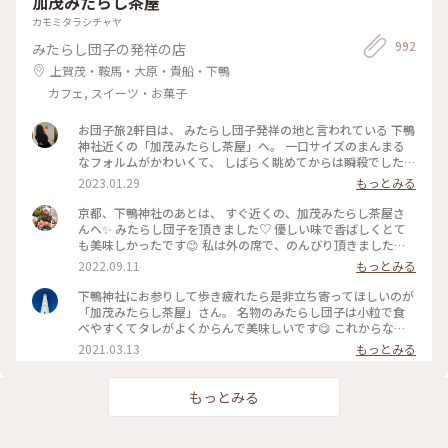
加茂みたらし茶屋
カモミタラシチャヤ
992
みたらし団子の発祥の店
上賀茂・鞍馬・大原・貴船・下鴨
カフェ, スイーツ・お菓子
お団子旅2軒目は、 みたらし団子発祥の地と言われている 下鴨
神社近くの「加茂みたらし茶屋」へ。 一口サイズのまんまる
なフォルムがかわいくて、 しばらく眺めてからは瞬殺でした。
頭が飛び出てるのも愛らしい。 スプーンもついていて餡も余
2023.01.29
もっとみる
すことなくいただきました。 そしてお団子旅は3軒目へ〜 #京
都 #みたらし団子 #下鴨神社 #Myことりっぷ
京都、下鴨神社のあとは、 すぐ近くの、加茂みたらし茶屋さ
んへ✨ みたらし団子を頂きました♡ 優しい味で香ばしくとて
も美味しかったです😊 私は外の席で、のんびり頂きました🌿
ごちそうさまでした✨ #加茂みたらし茶屋 #みたらし団子 #加
2022.09.11
もっとみる
茂みたらし団子 #下鴨神社 #京都 #スイーツ #和菓子 #私のこと
りっぷ2022 #Myことりっぷ
下鴨神社にお参りして歩き疲れたら是非立ち寄ってほしいのが
「加茂みたらし茶屋」さん。 名物のみたらし団子は小粒で食
べやすくてタレがよくからんで美味しいです😋 これからなら
冷やした甘酒と一緒にいただくのも良いですよ✨
2021.03.13
もっとみる
もっとみる