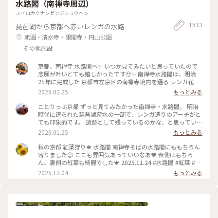
水路閣（南禅寺周辺）
スイロカクナンゼンジシュウヘン
1513
琵琶湖から京都へ赤いレンガの水路
祇園・清水寺・銀閣寺・円山公園
その他施設
京都、南禅寺 水路閣へ✨ いつか見てみたいと思っていたので
念願が叶いとても嬉しかったです🥹✨ 南禅寺水路閣は、明治
21年に完成した 京都市左京区の南禅寺境内を通る レンガ花崗
岩造りのアーチ型水道橋。 琵琶湖疏水事業の一環として 田辺
2026.02.25
もっとみる
朔郎氏が設計しました。 レトロなアーチがとても雰囲気があ
ります✨ 最後の写真は、上から見た写真です😊 帰りは水路横
ことりっぷ京都 ずっと見てみたかった南禅寺・水路閣。 明治
の道を散策しながら 駅に向かいました👣 #南禅寺水路閣 #京都
時代に造られた琵琶湖疏水の一部で、レンガ造りのアーチがと
#開運旅 #水路閣 #南禅寺
ても印象的です。 遺跡として残っているのかな、と思っていた
のですが水路橋に上がることが出来て、琵琶湖の水が京都に流
2026.01.25
もっとみる
れていく水路のすぐ横を歩くことも出来ます。けっこう感動で
した。 #開運旅#京都#南禅寺#水路閣#琵琶湖疏水
秋の京都 紅葉狩り🍁 水路閣 南禅寺そばの水路閣にももちろん
寄りました😊 ここも雰囲気あっていいなあ❤️ 表側はもちろ
ん、裏側の紅葉も綺麗でした🍁 2025.11.24 #水路閣 #紅葉 #紅
葉狩り #京都 #ことりっぷ #秋の装い
2025.12.04
もっとみる