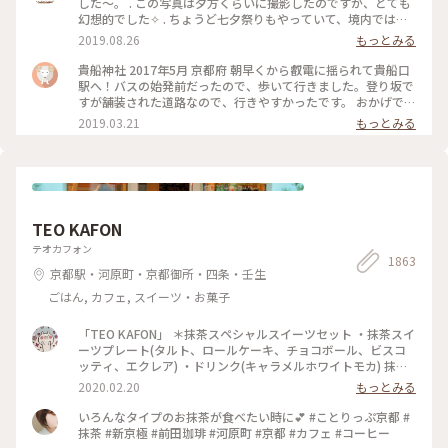
した～。 . この写真は夕方くらいに撮影したのですが、とても
幻想的でした✧︎ . ちょうど七夕祭りもやっていて、境内では七
夕がたくさんありました🎋✧̣̥̇ . #貴船神社 #神社巡り #旅のひと
2019.08.26
もっとみる
とき #夏旅2019
貴船神社 2017年5月 京都府 朝早くから叡電に揺られて貴船口
駅へ！バスの始発前だったので、歩いて行きました。登り坂で
すが舗装された道路なので、行きやすかったです。 おかげで人
の少ないシーンとした空気を味わえたので良かったです。 御朱
2019.03.21
もっとみる
印ももらえて大満足でした☺️ 京都旅行は早寝早起きになりま
すね笑。 #京都 #貴船神社
TEO KAFON
テオカフォン
1863
京都駅・河原町・京都御所・四条・壬生
ごはん, カフェ, スイーツ・お菓子
「TEO KAFON」 ＊抹茶スペシャルスイーツセット ・抹茶スイ
ーツプレート(タルト、ロールケーキ、チョコボール、ビスコ
ッティ、エクレア) ・ドリンク(キャラメルホワイトモカ) 抹茶
三昧出来て大満足したそうです。 フォークを2本用意して頂い
2020.02.20
もっとみる
たのですが、娘一人で完食でした。 #TEO KAFON#抹茶三昧#
プチことりっぷ京都#冬のおでかけ
いろんなタイプのお抹茶が食べたい時に💕 #ことりっぷ京都 #
抹茶 #新京極 #前田珈琲 #河原町 #京都 #カフェ #コーヒー