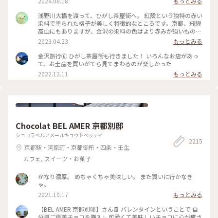
2024.08.18
もっとみる
いのー⁈😭な様子でしたが 食べ歩きやお買い物ができない代わ
りに 夕方になりだいぶ涼しくなった古い街並みを 観光客少な
浅野川大橋を渡って、ひがし茶屋街へ。 紅殻という独特の赤い
めで堪能できたのでそれはそれでヨシです👍 賑やかなひがし
染料で塗られた格子が美しく特徴的なところです。京都、飛騨
茶屋街はまた今度のお楽しみに取っておくとして 昔の風情を
高山にもありますが、金沢の染料の色はより赤みが強いものだ
堪能しつつ夕涼みのお散歩になりました🚶🚶‍♀️ （2024.8.11） #
そう。 茶屋街以外でも、市内のあちこちでこの木虫籠(きむす
2023.04.23
もっとみる
古い街並み #ひがし茶屋街 #ひゃくまんさん #夕涼み #お散歩 #
こ)と呼ばれる、むしかごのような細い格子を見かけました。
北陸応援旅 #ドライブ旅 #金沢 #ことりっぷ金沢 #クラシカル
風情があり素敵です。 東料亭組合の前を通ると、芸妓さんの三
金沢旅行⑥ ひがし茶屋街も行きました！ いろんなお店があっ
な街 #ことりっぷ旅2024
味線のお稽古の音が聞こえてきました。 石畳の上をのんびり
て、お土産を買いがてら見てまわるのが楽しかった
歩いて、古都の散策を楽しみます♪ 金沢旅③ #ひがし茶屋街 #
2022.12.11
もっとみる
金沢 #私のことりっぷ旅 #レトロな街
Chocolat BEL AMER 京都別邸
ショコラベルアメールキョウトベッテイ
2215
京都駅・河原町・京都御所・四条・壬生
カフェ, スイーツ・お菓子
かなり濃厚。 めちゃくちゃ美味しい。 また買いに行かなき
ゃ。
2021.10.17
もっとみる
【BEL AMER 京都別邸】さん🍫 バレンタインということで 自
分用ご褒美チョコを購入✨ 可愛くて美味しいチョコに心が癒さ