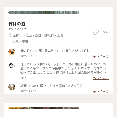
竹林の道
チクリンノミチ
1552
金閣寺・嵐山・高雄・嵯峨野・太秦
風景・景色
春の竹林 #京都 #電車旅 #嵐山 #春色さがし #竹林
2024.04.22
もっとみる
【ことりっぷ京都22】 ちょっと早めに嵐山に着いたので、お
店はどこもオープンの準備中でした😵 とりあえず、竹林の小
径へ行きました😊 ここも修学旅行生と外国人観光客が多く、
特に中国系の方の声が竹林の中に響いていました🤫 竹林の小
2023.05.28
もっとみる
径には人力車専用の道が整備されており、外国人観光客を乗せ
た人力車に出会いました😄 #私のことりっぷ旅 #京都 #竹林の
綺麗でした！ 清々しかった(((o( *＞Å＜*)o)))
小径 #人力車 令和５年５月21日撮影
2020.12.06
もっとみる