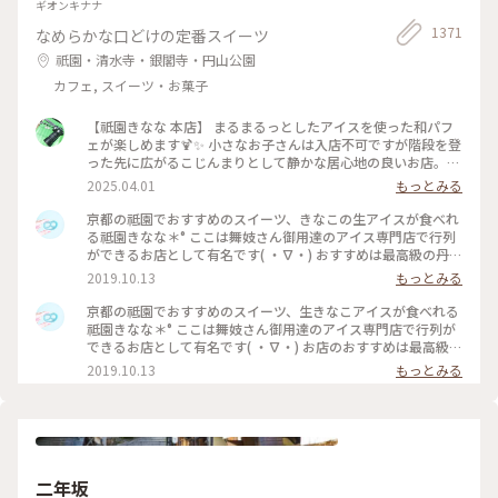
ギオンキナナ
1371
なめらかな口どけの定番スイーツ
祇園・清水寺・銀閣寺・円山公園
カフェ, スイーツ・お菓子
【祇園きなな 本店】 まるまるっとしたアイスを使った和パフ
ェが楽しめます🍹✨ 小さなお子さんは入店不可ですが階段を登
った先に広がるこじんまりとして静かな居心地の良いお店。
パフェはきなこや抹茶、黒ゴマなどを使った和なものからティ
2025.04.01
もっとみる
ラミスの入ったイタリアン風、ベリーを使ったものなど様々。
アイスの食べ比べやふわふわのかき氷、焼き菓子、クロックム
京都の祗園でおすすめのスイーツ、きなこの生アイスが食べれ
ッシュのようなフードメニューもあります。 こちらもアニメ・
る祗園きなな＊° ここは舞妓さん御用達のアイス専門店で行列
名探偵コナンで取り上げられました✨ #京都グルメ #京都 #祇
ができるお店として有名です( ・∇・) おすすめは最高級の丹波
園 #本店 #人気店 #聖地巡礼 #パフェ #きなこ #黒ゴマ #アイス
黒豆を使用したきなこの生アイス『できたてきなな』。(600円
2019.10.13
もっとみる
クリーム #かき氷 #フォトジェニック #名探偵コナン
ほうじ茶付)なんと添加物、保存料、卵を一切使ってません。
濃厚なのに甘すぎず、口どけが最高で本当においしかったので
京都の祗園でおすすめのスイーツ、生きなこアイスが食べれる
京都にきたらまた立ち寄りたいお店の1つになりました♡ #京
祗園きなな＊° ここは舞妓さん御用達のアイス専門店で行列が
都#おすすめ#スイーツ#アイス#秋の味覚ゴーラー隊#きなこ
できるお店として有名です( ・∇・) お店のおすすめは最高級の
丹波黒豆を使用したきなこの生アイス『できたてきなな』。
2019.10.13
もっとみる
(600円ほうじ茶付)なんと添加物、保存料、卵を一切使ってま
せん。 濃厚なのに甘すぎず、口どけが最高で本当においしかっ
たので京都にきたらまた立ち寄りたいお店の1つになりました
♡ #京都#おすすめ#スイーツ#アイス#秋の味覚ゴーラー隊#き
なこ
二年坂