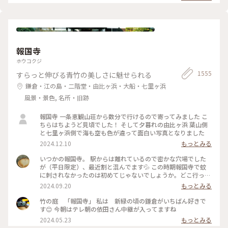
ため、屋外でプールを上から覗くのも中止になっていました💧
な美術館でした💕 ✳︎ 『コレクション展2 文字の可能性』
この時の展覧会はテーマが重く、見るのが辛くて途中でギブア
2025年9月27日(土) - 2026年1月18日(日） ✳︎ 『SIDE CORE
ップしてしまいました… 館内をぐるっと回っていると雨が止
Living road, Living space / 生きている道、生きるための場
み、上から覗くプールが見られるようになり急いで見学！ も
所』 2025年10月18日(土) - 2026年3月15日(日) #金沢21世紀
のの数分でまた雨が降り始めて見学中止になり、少しの間でし
美術館 #コレクション展2文字の可能性
たが見られて良かったです😊 館内外にアート作品に溢れ、か
#SIDECORELivingroadLivingspace/生きている道生きるため
報国寺
わいいラビットチェアや、憧れのアルネ・ヤコブセンデザイン
の場所 #ことりっぷと一緒 #金沢 #金沢旅
のアントチェアやスワンチェアに座れたのも満足✨ 女子トイレ
ホウコクジ
の中にもアートがありました🎨 #夏の北陸旅 #北陸旅 #金沢21
1555
すらっと伸びる青竹の美しさに魅せられる
世紀美術館 #美術館 #金沢 #石川 #アートな景色
鎌倉・江の島・二階堂・由比ヶ浜・大船・七里ヶ浜
風景・景色, 名所・旧跡
報国寺 一条恵観山荘から数分で行けるので寄ってみました こ
ちらはちようど見頃でした！ そして夕暮れの由比ヶ浜 葉山側
と七里ヶ浜側で海も空も色が違って面白い写真となりました
2024.12.10
もっとみる
いつかの報国寺。 駅からは離れているので密かな穴場でした
が（平日限定）、最近割と混んでます💦 この時期報国寺で蚊
に刺されなかったのは初めてじゃないでしょうか。どこ行っ
た〜🦟 #ことりっぷ旅2024 #鎌倉
2024.09.20
もっとみる
竹の庭 「報国寺」 私は 新緑の頃の鎌倉がいちばん好きで
す😊 今朝はテレ朝の依田さん中継が入ってますね
2024.05.23
もっとみる