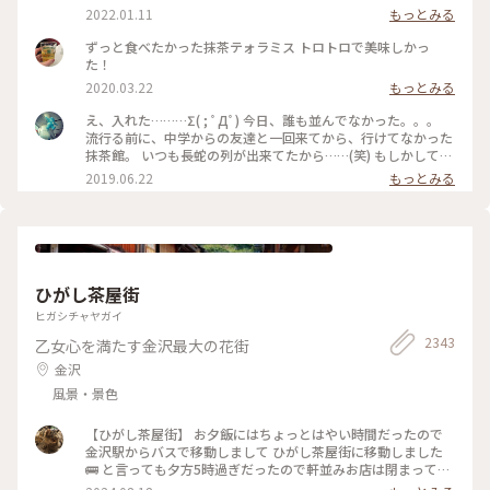
四条河原町 #京都 #ことりっぷ京都 #ことりっぷ三都巡りの旅
2022.01.11
もっとみる
ずっと食べたかった抹茶テォラミス トロトロで美味しかっ
た！
2020.03.22
もっとみる
え、入れた………Σ( ; ﾟДﾟ) 今日、誰も並んでなかった。。。
流行る前に、中学からの友達と一回来てから、行けてなかった
抹茶館。 いつも長蛇の列が出来てたから……(笑) もしかして、
別の所に新しい店舗が出来たのかな？ ……と、思ってたのです
2019.06.22
もっとみる
が、店の外に出たら列が出来てましたΣ( ; ﾟДﾟ)運が良かっ
た！！ メニューは、ほうじ茶ティラミスのセット😋🍴💕 上の
粉(？)が、ほうじ茶風味。きな粉にほうじ茶がブレンドされて
るのかな……？？ほうじ茶だけだと、あんな粉っぽくないと思
うけど🤔 まぁ！美味しかったからいっか(笑) #抹茶館 #抹茶 #
ほうじ茶ティラミス #京都
ひがし茶屋街
ヒガシチャヤガイ
2343
乙女心を満たす金沢最大の花街
金沢
風景・景色
【ひがし茶屋街】 お夕飯にはちょっとはやい時間だったので
金沢駅からバスで移動しまして ひがし茶屋街に移動しました
🚌 と言っても夕方5時過ぎだったので軒並みお店は閉まってる
ー😱 お目当てだったカフェも金箔ソフトも油取り紙も買えな