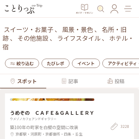
ガイド・マガジン
スイーツ・お菓子
、
風景・景色
、
名所・旧
跡
、
その他施設
、
ライフスタイル
、
ホテル・
宿
絞り込む
たびレポ
イベント
アクティビティ
スポット
記事
投稿
うめぞの ＣＡＦＥ＆ＧＡＬＬＥＲＹ
ウメゾノカフェアンドギャラリー
3228
築100年の町家を白壁の空間に改装
京都駅・河原町・京都御所・四条・壬生