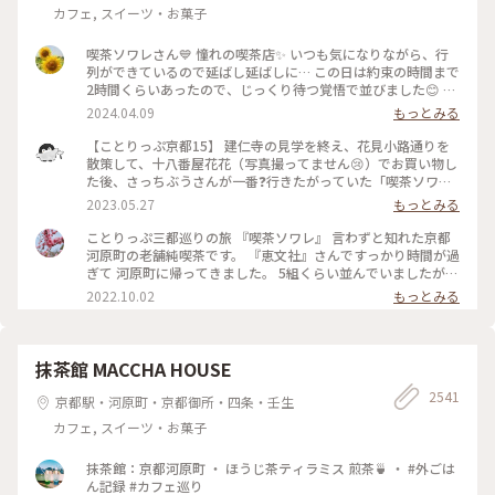
の彩り #クラシカルな街 #私の好きな京都
カフェ, スイーツ・お菓子
喫茶ソワレさん💙 憧れの喫茶店✨ いつも気になりながら、行
列ができているので延ばし延ばしに… この日は約束の時間まで
2時間くらいあったので、じっくり待つ覚悟で並びました😊 待
つ間も皆さんの投稿で拝見していた青の世界を想像し、ワクワ
2024.04.09
もっとみる
ク💓 結局1時間ほど待ち、店内へ。 1番奥の、部屋が見渡せる
席に着きました。 深く青く、まるで別世界に入ったようです
【ことりっぷ京都15】 建仁寺の見学を終え、花見小路通りを
💙 ぶどうの透かし彫りやライトもクラシックでキレイ✨ 頼ん
散策して、十八番屋花花（写真撮ってません😢）でお買い物し
だのはご存じゼリーポンチ🌈✨ キレイ～✨ 優しいランプの明か
た後、さっちぶうさんが一番❓行きたがっていた「喫茶ソワ
りにかざすとキラキラします✨ ゼリーの懐かしい感じや優しい
レ」さんに向かいました😊 人気のお店なので長蛇の列ができ
2023.05.27
もっとみる
炭酸もいい！ 中の氷がゼリーと同じサイズで、ゼリーだと思
ていると覚悟して行ったのですが、運良く２組しか待っていま
って口に入れてびっくりしてしまいました💦 あっという間に
せんでした😄 15分くらいで案内され、２階の窓側の席へ。若
ことりっぷ三都巡りの旅 『喫茶ソワレ』 言わずと知れた京都
食べ終わってしまいました😣 まだこの雰囲気の中にいたくて
いグループばっかり😱 あ、でも、男性だけで来ているグルー
河原町の老舗純喫茶です。 『恵文社』さんですっかり時間が過
コーヒーでも頼みたい…と思いましたが、きっと外には長い行
プも😊 私はヨーグルトポンチ、さっちぶうさんはゼリーポン
ぎて 河原町に帰ってきました。 5組くらい並んでいましたが、
列ができているでしょうからお店を後にしました。 またこの
チフロートを注文しました。 店内の雰囲気は、暗めの照明で
次々と呼ばれて すんなりと入店できました。 昔ながらのお店
2022.10.02
もっとみる
特別な空間に会いに行きたいです💙 #電車旅 #喫茶ソワレ #喫
したが、落ち着いていて良い雰囲気でした。 美味しくいただ
を守っておられ、 狭い店内ですが、運良く2階の窓辺の 小さな
茶店 #青の世界 #ゼリーポンチ #京都
いてお店を出たのですが、10組くらいが列を作っていました
テーブルにすわれました。 ひんやり涼しげなゼリーポンチを
😳 #私のことりっぷ旅 #京都 #喫茶ソワレ #ヨーグルトポンチ
たのんで 文庫本を読みながら、ひと休みです。 灯りの抑えら
#ゼリーポンチフロート 令和５年５月20日撮影
れた落ち着いた店内は 天井の梁や調度品もシックで美しく 昭
抹茶館 MACCHA HOUSE
和の香りが漂っていますが、 お客さんは若い観光客の方が多
2541
かったです。 お席もすごく近いのですが、 コーナーだったの
京都駅・河原町・京都御所・四条・壬生
で ひっそりと自分の時間を過ごせました✨ ゆるり京都の街歩
カフェ, スイーツ・お菓子
きを楽しむことが できた素敵な1日でした。 ・ ・ #私のことり
っぷ2022 #秋いろとりどり #Myことりっぷ #休日ドライブ #喫
茶ソワレ #純喫茶 #喫茶店 #ゼリーポンチ #ひんやりスイーツ #
抹茶館：京都河原町 ・ ほうじ茶ティラミス 煎茶🍵 ・ #外ごは
京都スイーツ #京都カフェ #レトロ #レトロ喫茶 #昭和レトロ #
ん記録 #カフェ巡り