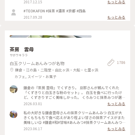
2017.12.15
もっとみる
#TEOKAFON #抹茶 #濃茶 #京都 #四条
2017.09.28
もっとみる
茶房 雲母
サボウキララ
1786
白玉クリームあんみつが名物
鎌倉・江の島・二階堂・由比ヶ浜・大船・七里ヶ浜
カフェ, スイーツ・お菓子
鎌倉の『茶房 雲母』でくずきり。 旦那さんが頼んでくれた
「くずきりと白玉きな粉のセット」。 白玉を食べに行ったけ
ど、くずきりすごく美味しかった。 くろみつと抹茶みつが選べ
ます。 1時間待ちを想定して行ったら、30分も待たずに入れ
2026.03.01
もっとみる
た。 梅の見える特等席。 けど、席についてから出てくるまで
30分弱かかったので、だいたい1時間。 1時間くらいなら、並
私の大好きな鎌倉雲母さんの抹茶クリームあんみつ 白玉が大
んでも食べたいクオリティ。 #神奈川#鎌倉#茶房雲母#白玉#お
きくもちもちで食べ応えがあり程よい甘さの抹茶アイスがまた
もちずき#Ayuのおやつ#はじめての鎌倉
美味しい😋 #鎌倉#和#甘味#あんみつ#抹茶クリームあんみつ#
雲母
2023.06.17
もっとみる