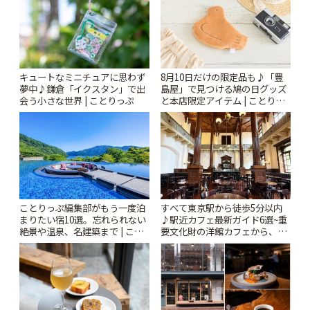
キュートなミニチュアに思わず
8月10日だけの限定品も♪「豊
夢中♪鎌倉「イクスタン」で出
島屋」で見つける鳩の日グッズ
会う小さな世界 | ことりっぷ
と本店限定アイテム | ことりっ
ぷ
ことりっぷ編集部がもう一度泊
すべて東京駅から徒歩5分以内
まりたい宿10選。忘れられない
♪駅近カフェ最新ガイド6選~重
絶景や温泉、名建築まで | こと
要文化財の洋館カフェから、改
りっぷ
札すぐのレトロ喫茶まで~ | こと
りっぷ