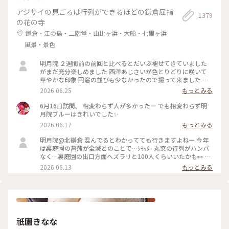
アジサイの見ごろは行列ができるほどの鎌倉屈指
1379
の花の寺
鎌倉・江の島・二階堂・由比ヶ浜・大船・七里ヶ浜
風景・景色
明月院 ２週間前の前回と比べるとだいぶ褪せてきていました
がまだ充分楽しめました 西洋あじさいが色とりどりに咲いて
華やかな印象 円窓の並びも少なかったので撮って来ました 裏
庭園の菖蒲の復活を願います
2026.06.25
もっとみる
6月16日訪問。 相変わらず人が多かったー でも相変わらず明
月院ブルーはきれいでした✨
2026.06.17
もっとみる
明月院@北鎌倉 混んでるとわかってても行きますよねー 今年
は裏庭園の菖蒲が全滅とのことで…ｼﾖｯｸ- 丸窓の行列がハンパ
なく…裏庭園の出口方面へズラリと100人くらいいたかも👀 装
飾のあじさいがとても素敵だったのでそりゃー撮りたくなりま
2026.06.13
もっとみる
すよねー(ﾜｶﾙｰ) 写真もなかなか撮りづらいほどの人混み 急な方
向転換や振り返りは注意⚠️です バッグとか当たりますし当て
られます すれ違いも譲り合いでマナーは守られてますがとっ
ても疲れます… 夕方の空いてる時間を狙うのがいいのかもです
祇園きなな