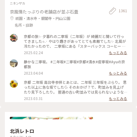
ニネンザカ
1361
京風情たっぷりの老舗店が並ぶ石畳
祇園・清水寺・銀閣寺・円山公園
名所・旧跡
京都の旅✨ 夕暮れの二寧坂（二年坂）が 綺麗だと聞いて行っ
てきました︎︎⟡.· やはり趣きがあってとても素敵でした✨ 北風が
冷たかったので、 二寧坂にある『スターバックス コーヒー 京
都二寧坂ヤサカ茶屋店』さんへ行き コーヒーであたたまりま
2025.02.24
もっとみる
した☕️✨ 抹茶バターサンドも美味しかった♡ こちらのスタバ
は、 築100年を超える伝統的な日本家屋の店舗で、 畳の間で
静かな二寧坂。 #二年坂#二寧坂#京都#清水#産寧坂#Ayuの京
コーヒー体験が楽しめます。 私の隣にいた観光客さんが、 畳
都旅
の間はどこかと聞いてこられたので こちらですよとお伝えし
2023.04.04
もっとみる
ました😊 観光客さんは「ここに来るのが 夢だったんです✨」
と話していました。 その気持ちがよくわかります。 とても素
京都 二年坂 高台寺参拝とあとは、二年坂 三年坂をぶらり。 思
敵なスタバでした⟡.·*. のんびりと散策が楽しい 夕暮れのニ寧
った以上に急な坂でした💦 そのおかげ？で、町並みを見上げ
坂でした(˶ˊᵕˋ˵)✨ #二寧坂 #二年坂 #京都 #京都旅 #スターバ
たり見下ろしたり。 普通の古い町並みでは見られないような
ックスコーヒー京都二寧坂ヤサカ茶屋店 #スタバ #ぽかぽか #
風景でした。 そして、見たかった町並み越しの五重塔✨ ちょ
2023.03.31
もっとみる
夕暮れの二寧坂
うどお庭からしだれ桜の枝が出ていて、フォトスポットになっ
ていました☺️ #私のことりっぷ旅 #花だより #レトロな街 #My
ことりっぷ #二年坂 #二寧坂 #三年坂 #法観寺 #五重塔 #京都 #
お花見 #桜
北浜レトロ
キタハマレトロ