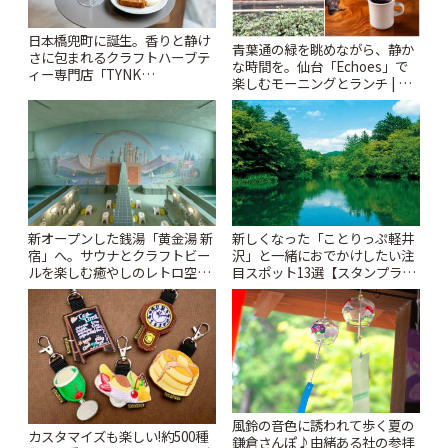
日本橋兜町に誕生。香りと静け
青葉通の緑を眺めながら、静か
さに包まれるクラフトハーブテ
な時間を。仙台「Echoes」で
ィー専門店「TYNK
楽しむモーニングとランチ | こ
Kabutocho」 | ことりっぷ
とりっぷ
新オープンした銭湯「黄金湯 新
新しくなった「ことりっぷ軽井
宿」へ。サウナとクラフトビー
沢」と一緒におでかけしたい注
ルを楽しむ癒やしのレトロ空間
目スポット13選【スタンプラリ
| ことりっぷ
ー開催中】 | ことりっぷ
風鈴の音色に誘われて歩く夏の
カスタマイズも楽しい!約500種
鎌倉さんぽ♪由緒ある社の参拝