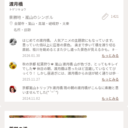
渡月橋
トゲツキョウ
1421
景勝地・嵐山のシンボル
金閣寺・嵐山・高雄・嵯峨野・太秦
名所・旧跡
はじめての渡月橋。 人気アニメの主題歌にもなっています。
思っていた倍以上に圧巻の景色。 奥まで歩いて橋を渡り切る
直前、桂川を眺めるとまた少し違った景色が見えるかも。 #渡
月橋 #嵐山 #京都旅行 #嵐電 #京都観光
2026.01.30
もっとみる
秋の京都 紅葉狩り🍁 嵐山 渡月橋 山が色づき、とってもキレイ
でした❤️ 休日の朝、渡月橋は思ったほど混雑していなくてび
っくり！ しかし昼過ぎには、渡月橋からお店が続く通りは歩
行者天国になり多くの人でごったがえし、ボート乗り場では長
2025.11.27
もっとみる
蛇の列で60分待ちになってました😳 2025.11.23 #渡月橋 #紅
葉 #嵐山 #京都 #ことりっぷ #秋の装い
京都嵐山トリップ9 渡月橋 雨の朝の渡月橋がこんなに素敵と思
いませんでした(*´꒳`*)
2024.11.02
もっとみる