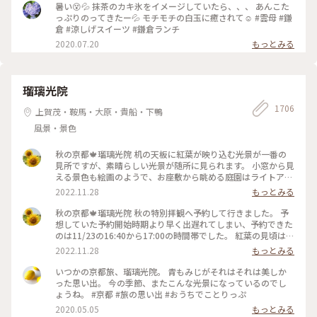
暑い😵💦 抹茶のカキ氷をイメージしていたら、、、 あんこた
っぷりのってきたー💦 モチモチの白玉に癒されて☺️ #雲母 #鎌
倉 #涼しげスイーツ #鎌倉ランチ
2020.07.20
もっとみる
瑠璃光院
1706
上賀茂・鞍馬・大原・貴船・下鴨
風景・景色
秋の京都🍁瑠璃光院 机の天板に紅葉が映り込む光景が一番の
見所ですが、素晴らしい光景が随所に見られます。 小窓から見
える景色も絵画のようで、お座敷から眺める庭園はライトアッ
プされてさらに雅です✨ 拝観が終わり、山門をくぐって振り返
2022.11.28
もっとみる
ると、こちらも美しくライトアップされていました🍁♥️
2022.11.23 #秋いろとりどり #Myことりっぷ #瑠璃光院 #紅葉
秋の京都🍁瑠璃光院 秋の特別拝観へ予約して行きました。 予
狩り #紅葉 #京都
想していた予約開始時期より早く出遅れてしまい、予約できた
のは11/23の16:40から17:00の時間帯でした。 紅葉の見頃はど
うかしら。昼でもなく夜でもなく。どんなふうに見えるんだろ
2022.11.28
もっとみる
うと不安でしたが、薄暗くなってライトアップも始まった頃。
予想していた以上の素晴らしい風景がひろがっていました✨ 新
いつかの京都旅、瑠璃光院。 青もみじがそれはそれは美しか
緑の頃とはまた違って雅な世界✨ 皆さんお行儀よく、机で満足
った思い出。 今の季節、またこんな光景になっているのでし
のいく写真を撮ったら後ろに並んでいる人に代わります。 敷居
ょうね。 #京都 #旅の思い出 #おうちでことりっぷ
を額縁に見立てて遠目から写真を撮ろうとしたら避けてくださ
2020.05.05
もっとみる
ったり。 最初、夫は「春にも行ったのに」とブツブツ文句を