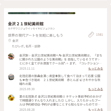
言っていましたが、最終的には大満足でした✌️ 2022.11.23 #秋
いろとりどり #Myことりっぷ #瑠璃光院 #紅葉狩り #紅葉 #京
都
金沢２１世紀美術館
カナザワニジュウイッセイキビジュツカン
1581
世界の現代アートを気軽に楽しもう
金沢
たびレポ, 名所・旧跡
金沢旅✨ 金沢21世紀美術館へ👣 金沢21世紀美術館は、 『まち
に開かれた公園のような美術館』を 目指しているそうです✨
とにかく全てがお洒落でクール🆒°˖✧ まず、『コレクション展
2 文字の可能性』を鑑賞。 現代アート作品における「文字」
2025.11.11
もっとみる
の表現に 焦点を当てて、文字が持つ可能性を 絵画、版画、
書、陶芸、映像など 様々な形式の作品を通して探求していま
北陸応援の旅🏯金澤🍊青空☀️旅して食べて泊まって応援 公園
す。 文字に関して多角的な視点から見た作品の数々、 こうい
も🍁色づき始め ２１世紀美術館 赤とんぼ 🍃さわやかな秋
う見方もあるんだ！と とても興味深かったです✨ また、
晴れの風
『SIDE CORE Living road, Living space / 生きている道、生き
2025.09.30
もっとみる
るための場所』も鑑賞。 これは、アートチームSIDE COREの
展覧会で、 「道」や「移動」をテーマに、 ストリートカルチ
夏の北陸旅👒 金沢21世紀美術館🎨‎ チケット事前予約のおかげ
ャーの視点から 「異なる場所をつなぐ表現」、 「生きるため
で時間通りすんなり入れました😊 しかし、入りたかったプー
の場所」を 美術館の中に創出することを目指しているそう✨
ルは予約締切😱 予約が必要なことすら知らなかったのでガッ
様々な角度から道や移動を見ている作品、 一体感もあってと
カリ💧 そうですよね、人気の美術館ですものね… そして雨の
2025.08.28
もっとみる
っても面白かったです！ 一日中いても楽しめる とっても素敵