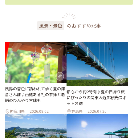
のおすすめ記事
風景・景色
風鈴の音色に誘われて歩く夏の鎌
都心から約2時間♪夏の日帰り旅
倉さんぽ♪由緒ある社の参拝と老
にぴったりの関東＆近郊観光スポ
舗のひんやり甘味も
ット21選
神奈川県
2026.08.02
群馬県
2026.07.20