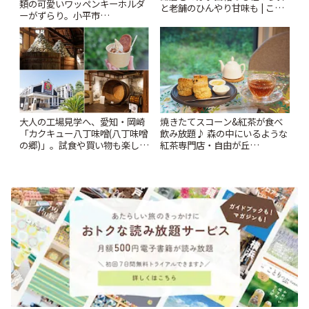
類の可愛いワッペンキーホルダ
と老舗のひんやり甘味も | こと
ーがずらり。小平市
りっぷ
「Kimamaya T&K」 | ことりっ
ぷ
大人の工場見学へ、愛知・岡崎
焼きたてスコーン&紅茶が食べ
「カクキュー八丁味噌(八丁味噌
飲み放題♪ 森の中にいるような
の郷)」。試食や買い物も楽しみ
紅茶専門店・自由が丘
♪ | ことりっぷ
「YOTSUBA TEA」でのんびり
時間 | ことりっぷ