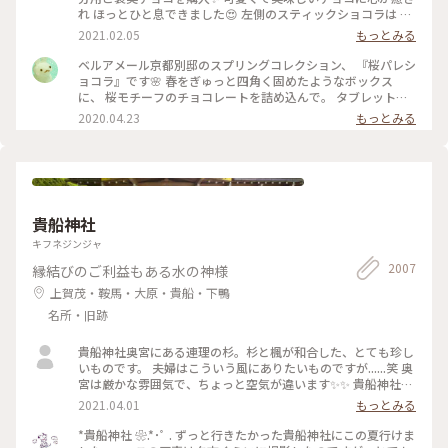
れ ほっとひと息できました😍 左側のスティックショコラは キ
ャラメルやルビーチョコ、 右側はお酒入りチョコや 京都産の
2021.02.05
もっとみる
抹茶や宮崎県産日向夏 愛媛県産ほうじ茶など チョコと一言で
言っても たくさんの味を楽しめる✨ パッケージやデザインも
ベルアメール京都別邸のスプリングコレクション、 『桜パレシ
とても可愛いので ご褒美チョコでもプレゼント用でも どちら
ョコラ』です🌸 春をぎゅっと四角く固めたようなボックス
にもおすすめの詰め合わせです♡ #ほっとひと息 #バレンタイ
に、 桜モチーフのチョコレートを詰め込んで。 タブレットも
ン #スイーツ好き #ゴーラー隊
良いですが、丸いかたちは 丸窓から桜を覗くような和を感じ
2020.04.23
もっとみる
ます。 右から ・桜ブラン・桜ノワール・桜ルビー・桜ミル
ク・桜フレーズ です。 桜の花のフレークやストロベリーにフ
ランボワーズ、 ナッツやドライフルーツのトッピング。 桜の
香りのミルクチョコやルビーチョコを使用し、 一枚ずつ違う
味を楽しめます♪ 金銀のキラキラと満開の桜、 テーブルの上
でのお花見も良いですね😊 #ベルアメール #BELAMER #京都 #
貴船神社
桜 #桜スイーツ #和スイーツ #チョコレート #お取り寄せ #手み
やげ #おみやげ
キフネジンジャ
2007
縁結びのご利益もある水の神様
上賀茂・鞍馬・大原・貴船・下鴨
名所・旧跡
貴船神社奥宮にある連理の杉。杉と楓が和合した、とても珍し
いものです。 夫婦はこういう風にありたいものですが......笑 奥
宮は厳かな雰囲気で、ちょっと空気が違います✨✨ 貴船神社ま
で行かれたら、是非行ってみてほしいです。
2021.04.01
もっとみる
*貴船神社 ❀.*･ﾟ . ずっと行きたかった貴船神社にこの夏行けま