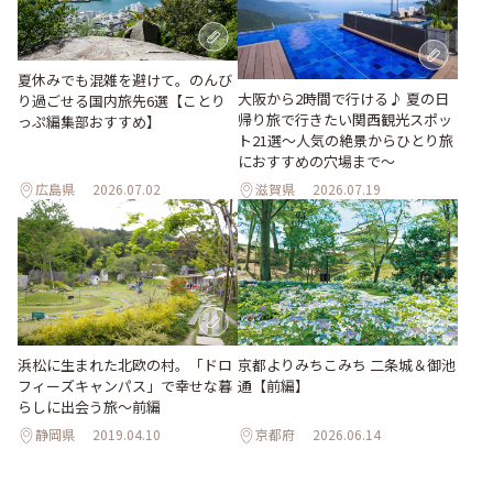
夏休みでも混雑を避けて。のんび
大阪から2時間で行ける♪ 夏の日
り過ごせる国内旅先6選【ことり
帰り旅で行きたい関西観光スポッ
っぷ編集部おすすめ】
ト21選～人気の絶景からひとり旅
におすすめの穴場まで～
広島県
2026.07.02
滋賀県
2026.07.19
浜松に生まれた北欧の村。「ドロ
京都よりみちこみち 二条城＆御池
フィーズキャンパス」で幸せな暮
通【前編】
らしに出会う旅～前編
静岡県
2019.04.10
京都府
2026.06.14