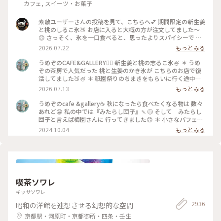
カフェ, スイーツ・お菓子
素敵ユーザーさんの投稿を見て、こちらへ💕 期間限定の新生姜
と桃のしるこ氷🍑 お店に入ると大概の方が注文してました〜
😊 さっそく、氷を一口食べると、思ったよりスパイシーで 生
姜の風味が口いっぱい広がります🥰 氷で生姜…はじめて…！
2026.07.22
もっとみる
桃も程よい量で、食べ進めると下には、こし餡！ だから、し
るこなんですね〜🤔 頼んだ時は、何でだろうと思ったけど、な
うめぞのCAFE&GALLERY🏳️‍🌈 新生姜と桃の志るこ氷🍧 ＊ うめ
るほど〜です😘 この後も、山鉾巡りなので、あっという間に
ぞの茶房で人気だった 桃と生姜のかき氷が こちらのお店で復
汗💦になるけど、 真夏に食べるかき氷🍧、魅力的ですよね✨✨
活してました🍑🍧 ＊ 祇園祭りのちまきをもらいに行く途中に
#かき氷 #桃のかき氷
寄ろうかなどうしようかな？と 考えながら前を通ったら桃氷
2026.07.13
もっとみる
の看板でていたので スルーできませんでした😆 ＊ ぴりりとく
る新生姜のシロップが すごいアクセントになって🫚 合間合間
うめぞのcafe &gallery☕️ 秋になったら食べたくなる物は 数々
にみずみずしい桃のスライスを いただきます🍑 ちょっと見え
あれど😁 私の中では『みたらし団子』🍡😊 そして みたらし
づらいですが 中にはもっちり白玉と そしてこし餡が入ってい
団子と言えば梅園さんに 行ってきました😊 ＊ 小さなパフェと
るので 最後には、しるこ氷としていただきました😊 ＊ 人気か
みたらし団子のセット🩷 この小さなパフェのセットが復活し
2024.10.04
もっとみる
き氷だけに🍧 私が最後の一杯だったようで 注文したあとにす
て 小躍りです😁 パフェにはわらび餅と小さな抹茶アイスとク
ぐに看板が引き上げられました💦 後からくる人くる人残念が
ッキーの シンプルなパフェで みたらし団子な合間に食べると
っておられたので （先注文のレジ横の席でした） 暑い中を目
相乗効果でとっても美味しいです😊 もちもちで焦げ目が香ば
当てに来て🍑なかった時の衝撃を 考えたら、食べられて本当
しい 蜜がたっぷりのみたらし団子はやっぱり 美味しかったで
に幸せでした😊 ＊ ギャラリーでは風鈴展が🎐 陶器のブルーの
す🩷 ＊ 投稿の度に言っているような気もしますが 同じ梅園さ
かわいい風鈴たちでした😊 #京都カフェ #かき氷 #桃活 #う
んでも三条店は行列出来てますが こちらはいつもすんなり入
喫茶ソワレ
めぞの #梅園
れます😊 店内の配置を変えられたようで✨ 奥の中庭前の席が2
人席になり 通い始めて幾数年 初めて窓際に座る事ができま
キッサソワレ
した😊 中庭がいい感じです😊🌳 ＊ うめぞのcafe＆galleryは
2936
昭和の洋館を連想させる幻想的な空間
ちょっと甘い物が食べたいなぁーと 思う時に足が向いてしま
うお店です😊 #京都カフェ #パフェ活2024 #みたらし団子 #秋
京都駅・河原町・京都御所・四条・壬生