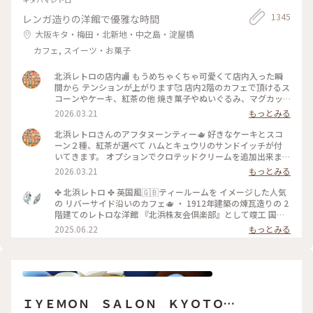
1345
レンガ造りの洋館で優雅な時間
大阪キタ・梅田・北新地・中之島・淀屋橋
カフェ, スイーツ・お菓子
北浜レトロの店内🏬 もうめちゃくちゃ可愛くて店内入った瞬
間から テンションが上がります🥰 店内2階のカフェで頂けるス
コーンやケーキ、紅茶の他 焼き菓子やぬいぐるみ、マグカッ
プやプレゼント用の 詰め合わせなど購入することが出来ます✨
2026.03.21
もっとみる
店内はシックなアンティーク家具にミントグリーンが 映えて
素敵な空間です〜！
北浜レトロさんのアフタヌーンティー🫖 好きなケーキとスコ
ーン２種、紅茶が選べて ハムとキュウリのサンドイッチが付
いてきます。 オプションでクロテッドクリームを追加出来ます
✨ スコーンは季節限定のさくらとくるみをチョイス。 ケーキ
2026.03.21
もっとみる
はストロベリースペシャルショートケーキです🍓 ウェッジウ
ッドのお皿に乗せられてボリュームが凄いです😳 ケーキも1ピ
✤ 北浜レトロ ✤ 英国風🇬🇧ティールームを イメージした人気
ースがかなり大きく、しっかり甘め。 スコーンは温かく香り
の リバーサイド沿いのカフェ🫖 ・ 1912年建築の煉瓦造りの 2
もよくサクサクで美味しいです！ サンドイッチも黒胡椒が効
階建てのレトロな洋館 『北浜株友会倶楽部』として竣工 国の
いていて甘いとしょっぱいで 最高です〜！ めちゃくちゃボリ
登録有形文化財に指定 ・ 最近は行列のあまりスルーすること
2025.06.22
もっとみる
ュームがありますが紅茶も差し湯が 用意されていて最後まで
が 多くてこの日は平日の雨の日☔ 15時頃にも関わらず空いて
紅茶を楽しめます。 一階の売店で一目惚れしたレトロベアと一
いて ラッキー✌️でした！ そして2階でイートイン🥰 ブルーベリ
緒に過ごしました💕
ーチーズケーキ🫐 アールグレイティー🫖を 昔から変わらずゆ
ったりと 優雅に過ごせる お茶じかんでした😊🫖 ✤ーーーーー
ーーーーーーーーーーーーーーー✤ #北浜レトロ#英国風カフ
ェ#アフタヌーンティー #人気店#紅茶専門店#国の登録有形文
ＩＹＥＭＯＮ ＳＡＬＯＮ ＫＹＯＴＯ
化財 #北浜カフェ#大阪カフェ#はじめての投稿 #はじめての投