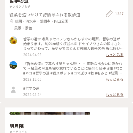
哲学の道
テツガクノミチ
1387
紅葉を追いかけて詩情あふれる散歩道
祇園・清水寺・銀閣寺・円山公園
風景・景色
哲学の道🌸 喫茶ドセイノワさんからすぐの場所、哲学の道が
始まります。 約2km続く桜並木🌸 ドセイノワさんの静けさと
うってかわって、賑やかでほとんど外国人観光客😳 桜は咲い
ているのに異国を旅行しているような気分になります☺️ 途中
2024.04.09
もっとみる
で霊鑑寺に寄りながら、気持ちのいいお散歩になりました🌸 #
哲学の道 #桜 #お花見 #京都 #春色さがし #電車旅
『哲学の道』で暮らす猫ちゃん😻 ・ ・ 素敵な出会いに浮かれ
て… 紅葉の写真を撮り忘れていることに気付く😂🍁 #猫 #ねこ
#ネコ #哲学の道 #猫スポット #コマ送り #秋 #もみじ #紅葉 #
京都紅葉 #京都散策 #京都 #左京区 #岡崎エリア #kyoto #こと
2023.12.05
もっとみる
りっぷ京都 #私のことりっぷ旅 #カフー
#哲学の道
2022.05.24
もっとみる
明月院
メイゲツイン