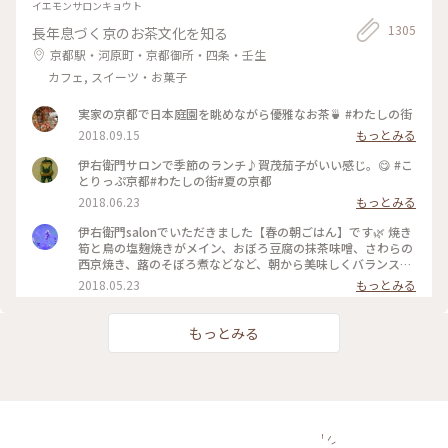
稿#大阪のおいしいもん #ことりっぷ大阪
伊右衛門サロン京都
イエモンサロンキョウト
1305
長年息づく京のお茶文化を知る
京都駅・河原町・京都御所・四条・壬生
カフェ, スイーツ・お菓子
実家の京都で日本庭園を眺めながら優雅なお茶🍵 #わたしの街
2018.09.15
もっとみる
伊右衛門サロンで季節のランチ♪賀茂茄子がいい感じ。😋 #こ
とりっぷ京都#わたしの街#夏の京都
2018.06.23
もっとみる
伊右衛門salonでいただきました【春の朝ごはん】です🌿 焼き
筍と鳥の塩麹焼きがメイン、おぼろ豆腐の抹茶味噌、さわらの
西京焼き、蕗のそぼろ煮などなど、朝から美味しくバランス良
くいただきました( ´͈ ᵕ `͈ ) 最初にいただいた抹茶入り玄米茶も
2018.05.23
もっとみる
本当に美味しくて、つい長居してしまうsalonです♪ #伊右衛
門salon #IYEMONSALON #KYOTO #京都 #季節限定 #春の朝ご
はん #朝ごはん #morning #和食 #塩麹焼き #西京焼き #抹茶 #
もっとみる
筍 #さわら #玄米茶 #京料理 #京野菜 #japan #japanesefood
#breakfast