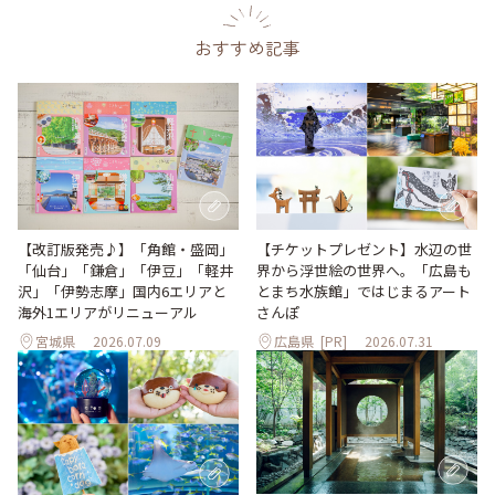
おすすめ記事
【改訂版発売♪】「角館・盛岡」
【チケットプレゼント】水辺の世
「仙台」「鎌倉」「伊豆」「軽井
界から浮世絵の世界へ。「広島も
沢」「伊勢志摩」国内6エリアと
とまち水族館」ではじまるアート
海外1エリアがリニューアル
さんぽ
宮城県
2026.07.09
広島県
[PR]
2026.07.31