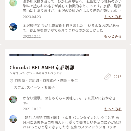
りに 夕方になりだいぶ涼しくなった古い街並みを 観光客少な
浅野川大橋を渡って、ひがし茶屋街へ。 紅殻という独特の赤い
めで堪能できたのでそれはそれでヨシです👍 賑やかなひがし
染料で塗られた格子が美しく特徴的なところです。京都、飛騨
茶屋街はまた今度のお楽しみに取っておくとして 昔の風情を
高山にもありますが、金沢の染料の色はより赤みが強いものだ
堪能しつつ夕涼みのお散歩になりました🚶🚶‍♀️ （2024.8.11） #
そう。 茶屋街以外でも、市内のあちこちでこの木虫籠(きむす
2023.04.23
もっとみる
古い街並み #ひがし茶屋街 #ひゃくまんさん #夕涼み #お散歩 #
こ)と呼ばれる、むしかごのような細い格子を見かけました。
北陸応援旅 #ドライブ旅 #金沢 #ことりっぷ金沢 #クラシカル
風情があり素敵です。 東料亭組合の前を通ると、芸妓さんの三
金沢旅行⑥ ひがし茶屋街も行きました！ いろんなお店があっ
な街 #ことりっぷ旅2024
味線のお稽古の音が聞こえてきました。 石畳の上をのんびり
て、お土産を買いがてら見てまわるのが楽しかった
歩いて、古都の散策を楽しみます♪ 金沢旅③ #ひがし茶屋街 #
2022.12.11
もっとみる
金沢 #私のことりっぷ旅 #レトロな街
Chocolat BEL AMER 京都別邸
ショコラベルアメールキョウトベッテイ
2215
京都駅・河原町・京都御所・四条・壬生
カフェ, スイーツ・お菓子
かなり濃厚。 めちゃくちゃ美味しい。 また買いに行かなき
ゃ。
2021.10.17
もっとみる
【BEL AMER 京都別邸】さん🍫 バレンタインということで 自
分用ご褒美チョコを購入✨ 可愛くて美味しいチョコに心が癒さ
れ ほっとひと息できました😍 左側のスティックショコラは キ