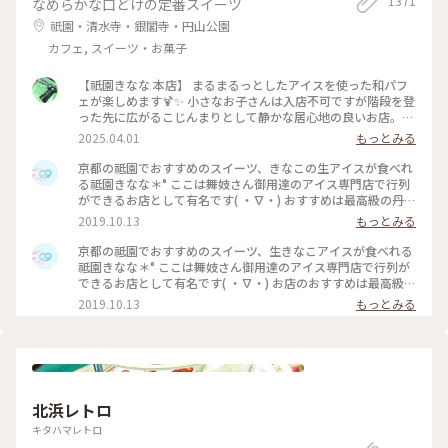
1371
なめらかな口どけの定番スイーツ
祇園・清水寺・銀閣寺・円山公園
カフェ, スイーツ・お菓子
【祇園きなな 本店】 まるまるっとしたアイスを使った和パフ
ェが楽しめます🍹✨ 小さなお子さんは入店不可ですが階段を登
った先に広がるこじんまりとして静かな居心地の良いお店。
パフェはきなこや抹茶、黒ゴマなどを使った和なものからティ
2025.04.01
もっとみる
ラミスの入ったイタリアン風、ベリーを使ったものなど様々。
アイスの食べ比べやふわふわのかき氷、焼き菓子、クロックム
京都の祗園でおすすめのスイーツ、きなこの生アイスが食べれ
ッシュのようなフードメニューもあります。 こちらもアニメ・
る祗園きなな＊° ここは舞妓さん御用達のアイス専門店で行列
名探偵コナンで取り上げられました✨ #京都グルメ #京都 #祇
ができるお店として有名です( ・∇・) おすすめは最高級の丹波
園 #本店 #人気店 #聖地巡礼 #パフェ #きなこ #黒ゴマ #アイス
黒豆を使用したきなこの生アイス『できたてきなな』。(600円
2019.10.13
もっとみる
クリーム #かき氷 #フォトジェニック #名探偵コナン
ほうじ茶付)なんと添加物、保存料、卵を一切使ってません。
濃厚なのに甘すぎず、口どけが最高で本当においしかったので
京都の祗園でおすすめのスイーツ、生きなこアイスが食べれる
京都にきたらまた立ち寄りたいお店の1つになりました♡ #京
祗園きなな＊° ここは舞妓さん御用達のアイス専門店で行列が
都#おすすめ#スイーツ#アイス#秋の味覚ゴーラー隊#きなこ
できるお店として有名です( ・∇・) お店のおすすめは最高級の
丹波黒豆を使用したきなこの生アイス『できたてきなな』。
2019.10.13
もっとみる
(600円ほうじ茶付)なんと添加物、保存料、卵を一切使ってま
せん。 濃厚なのに甘すぎず、口どけが最高で本当においしかっ
たので京都にきたらまた立ち寄りたいお店の1つになりました
♡ #京都#おすすめ#スイーツ#アイス#秋の味覚ゴーラー隊#き
なこ
北浜レトロ
キタハマレトロ