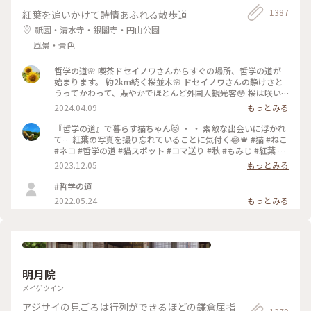
1387
紅葉を追いかけて詩情あふれる散歩道
祇園・清水寺・銀閣寺・円山公園
風景・景色
哲学の道🌸 喫茶ドセイノワさんからすぐの場所、哲学の道が
始まります。 約2km続く桜並木🌸 ドセイノワさんの静けさと
うってかわって、賑やかでほとんど外国人観光客😳 桜は咲い
ているのに異国を旅行しているような気分になります☺️ 途中
2024.04.09
もっとみる
で霊鑑寺に寄りながら、気持ちのいいお散歩になりました🌸 #
哲学の道 #桜 #お花見 #京都 #春色さがし #電車旅
『哲学の道』で暮らす猫ちゃん😻 ・ ・ 素敵な出会いに浮かれ
て… 紅葉の写真を撮り忘れていることに気付く😂🍁 #猫 #ねこ
#ネコ #哲学の道 #猫スポット #コマ送り #秋 #もみじ #紅葉 #
京都紅葉 #京都散策 #京都 #左京区 #岡崎エリア #kyoto #こと
2023.12.05
もっとみる
りっぷ京都 #私のことりっぷ旅 #カフー
#哲学の道
2022.05.24
もっとみる
明月院
メイゲツイン
アジサイの見ごろは行列ができるほどの鎌倉屈指