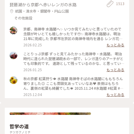
1513
琵琶湖から京都へ赤いレンガの水路
祇園・清水寺・銀閣寺・円山公園
その他施設
京都、南禅寺 水路閣へ✨ いつか見てみたいと思っていたので
念願が叶いとても嬉しかったです🥹✨ 南禅寺水路閣は、明治
21年に完成した 京都市左京区の南禅寺境内を通る レンガ花崗
岩造りのアーチ型水道橋。 琵琶湖疏水事業の一環として 田辺
2026.02.25
もっとみる
朔郎氏が設計しました。 レトロなアーチがとても雰囲気があ
ります✨ 最後の写真は、上から見た写真です😊 帰りは水路横
ことりっぷ京都 ずっと見てみたかった南禅寺・水路閣。 明治
の道を散策しながら 駅に向かいました👣 #南禅寺水路閣 #京都
時代に造られた琵琶湖疏水の一部で、レンガ造りのアーチがと
#開運旅 #水路閣 #南禅寺
ても印象的です。 遺跡として残っているのかな、と思っていた
のですが水路橋に上がることが出来て、琵琶湖の水が京都に流
2026.01.25
もっとみる
れていく水路のすぐ横を歩くことも出来ます。けっこう感動で
した。 #開運旅#京都#南禅寺#水路閣#琵琶湖疏水
秋の京都 紅葉狩り🍁 水路閣 南禅寺そばの水路閣にももちろん
寄りました😊 ここも雰囲気あっていいなあ❤️ 表側はもちろ
ん、裏側の紅葉も綺麗でした🍁 2025.11.24 #水路閣 #紅葉 #紅
葉狩り #京都 #ことりっぷ #秋の装い
2025.12.04
もっとみる
哲学の道
テツガクノミチ