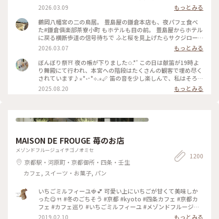
が道案内をする“八幡神の使い”とされる神聖な鳥であり、 対
2026.03.09
もっとみる
の鳩が末広がりで縁起が良いことも理由だそうです。 #はじめ
ての鎌倉#鎌倉#鶴岡八幡宮#国指定重要文化財#狛犬#旅の記念
鶴岡八幡宮の二の鳥居。 豊島屋の鎌倉本店も、夜パフェ食べ
た#鎌倉俱楽部茶寮小町 もホテルも目の前。 豊島屋からホテル
に戻る横断歩道の信号待ちで ふと桜を見上げたらサクジロー
がいたのでiPhoneで。 #はじめての鎌倉#Ayu桜#サクジロー#
2026.03.07
もっとみる
鎌倉#鶴岡八幡宮#二の鳥居#狛犬
ぼんぼり祭⛩ 夜の帳が下りました✩.*˚ この日は献笛が19時よ
り舞殿にて行われ、本宮への階段はたくさんの観客で埋め尽く
されています♪⋆*॰･*⟡.⋆🪈 笛の音を少し楽しんで、私はそろそ
ろ帰らなければと、またぼんぼりを眺めながら参道を歩きます
2025.08.20
もっとみる
まだこの時間からもたくさんの人が次々と向かっていて、長年
たくさんの人に愛されているお祭りなんだなぁと感じました✨️
来年もどんなぼんぼりがあるか気になっちゃうだろうな〰️
*˙︶˙*)ﾉ"ﾏﾀﾈｰ♡ #ゆるり夏時間 #神奈川 #鎌倉 #鶴岡八幡宮 #
ぼんぼり祭 #毎年立秋の前日から9日まで#ぼんぼり#献笛#渡瀬
政造#庵野秀明と安野百葉子夫妻の作品は並んで展示#山崎杉夫
MAISON DE FROUGE 苺のお店
メゾンドフルージュイチゴノオミセ
1200
京都駅・河原町・京都御所・四条・壬生
カフェ, スイーツ・お菓子, パン
いちごミルフィーユ🍓💕 可愛い上にいちごが甘くて美味しか
った😋🍴 #冬のごちそう #京都 #kyoto #四条カフェ #京都カ
フェ #カフェ巡り #いちごミルフィーユ #メゾンドフルージュ
#苺 #strawberry #ストロベリー #いちご大好き#お茶にしよう
2019.02.10
もっとみる