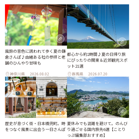
風鈴の音色に誘われて歩く夏の鎌
都心から約2時間♪夏の日帰り旅
倉さんぽ♪由緒ある社の参拝と老
にぴったりの関東＆近郊観光スポ
舗のひんやり甘味も
ット21選
神奈川県
2026.08.02
群馬県
2026.07.20
歴史が息づく街・日本橋兜町。時
夏休みでも混雑を避けて。のんび
をつなぐ風景に出会う一日さんぽ
り過ごせる国内旅先6選【ことり
っぷ編集部おすすめ】