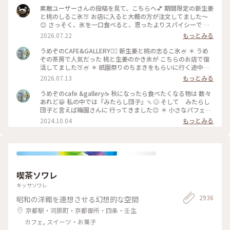
素敵ユーザーさんの投稿を見て、こちらへ💕 期間限定の新生姜
と桃のしるこ氷🍑 お店に入ると大概の方が注文してました〜
😊 さっそく、氷を一口食べると、思ったよりスパイシーで 生
姜の風味が口いっぱい広がります🥰 氷で生姜…はじめて…！
2026.07.22
もっとみる
桃も程よい量で、食べ進めると下には、こし餡！ だから、し
るこなんですね〜🤔 頼んだ時は、何でだろうと思ったけど、な
うめぞのCAFE&GALLERY🏳️‍🌈 新生姜と桃の志るこ氷🍧 ＊ うめ
るほど〜です😘 この後も、山鉾巡りなので、あっという間に
ぞの茶房で人気だった 桃と生姜のかき氷が こちらのお店で復
汗💦になるけど、 真夏に食べるかき氷🍧、魅力的ですよね✨✨
活してました🍑🍧 ＊ 祇園祭りのちまきをもらいに行く途中に
#かき氷 #桃のかき氷
寄ろうかなどうしようかな？と 考えながら前を通ったら桃氷
2026.07.13
もっとみる
の看板でていたので スルーできませんでした😆 ＊ ぴりりとく
る新生姜のシロップが すごいアクセントになって🫚 合間合間
うめぞのcafe &gallery☕️ 秋になったら食べたくなる物は 数々
にみずみずしい桃のスライスを いただきます🍑 ちょっと見え
あれど😁 私の中では『みたらし団子』🍡😊 そして みたらし
づらいですが 中にはもっちり白玉と そしてこし餡が入ってい
団子と言えば梅園さんに 行ってきました😊 ＊ 小さなパフェと
るので 最後には、しるこ氷としていただきました😊 ＊ 人気か
みたらし団子のセット🩷 この小さなパフェのセットが復活し
2024.10.04
もっとみる
き氷だけに🍧 私が最後の一杯だったようで 注文したあとにす
て 小躍りです😁 パフェにはわらび餅と小さな抹茶アイスとク
ぐに看板が引き上げられました💦 後からくる人くる人残念が
ッキーの シンプルなパフェで みたらし団子な合間に食べると
っておられたので （先注文のレジ横の席でした） 暑い中を目
相乗効果でとっても美味しいです😊 もちもちで焦げ目が香ば
当てに来て🍑なかった時の衝撃を 考えたら、食べられて本当
しい 蜜がたっぷりのみたらし団子はやっぱり 美味しかったで
に幸せでした😊 ＊ ギャラリーでは風鈴展が🎐 陶器のブルーの
す🩷 ＊ 投稿の度に言っているような気もしますが 同じ梅園さ
かわいい風鈴たちでした😊 #京都カフェ #かき氷 #桃活 #う
んでも三条店は行列出来てますが こちらはいつもすんなり入
喫茶ソワレ
めぞの #梅園
れます😊 店内の配置を変えられたようで✨ 奥の中庭前の席が2
人席になり 通い始めて幾数年 初めて窓際に座る事ができま
キッサソワレ
した😊 中庭がいい感じです😊🌳 ＊ うめぞのcafe＆galleryは
2936
昭和の洋館を連想させる幻想的な空間
ちょっと甘い物が食べたいなぁーと 思う時に足が向いてしま
うお店です😊 #京都カフェ #パフェ活2024 #みたらし団子 #秋
京都駅・河原町・京都御所・四条・壬生
の彩り #クラシカルな街 #私の好きな京都
カフェ, スイーツ・お菓子