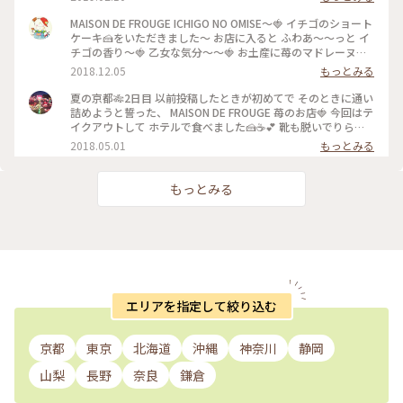
MAISON DE FROUGE ICHIGO NO OMISE〜🍓 イチゴのショート
ケーキ🍰をいただきました〜 お店に入ると ふわあ〜〜っと イ
チゴの香り〜🍓 乙女な気分〜〜🍓 お土産に苺のマドレーヌを
購入〜楽しみっ❤️ #京都#イチゴのお店#ショートケーキ
2018.12.05
もっとみる
夏の京都🎋2日目 以前投稿したときが初めてで そのときに通い
詰めようと誓った、 MAISON DE FROUGE 苺のお店🍓 今回はテ
イクアウトして ホテルで食べました🍰☕️💕 靴も脱いでりらっ
くす〜〜しながら食べて、 お店でとはまた違った幸せな苺時間
2018.05.01
もっとみる
でした🍓 #京都 #カフェ #ケーキ #苺
もっとみる
エリアを指定して絞り込む
京都
東京
北海道
沖縄
神奈川
静岡
山梨
長野
奈良
鎌倉