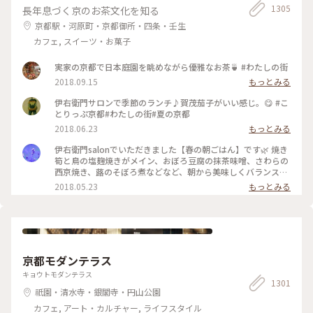
1305
長年息づく京のお茶文化を知る
京都駅・河原町・京都御所・四条・壬生
カフェ, スイーツ・お菓子
実家の京都で日本庭園を眺めながら優雅なお茶🍵 #わたしの街
2018.09.15
もっとみる
伊右衛門サロンで季節のランチ♪賀茂茄子がいい感じ。😋 #こ
とりっぷ京都#わたしの街#夏の京都
2018.06.23
もっとみる
伊右衛門salonでいただきました【春の朝ごはん】です🌿 焼き
筍と鳥の塩麹焼きがメイン、おぼろ豆腐の抹茶味噌、さわらの
西京焼き、蕗のそぼろ煮などなど、朝から美味しくバランス良
くいただきました( ´͈ ᵕ `͈ ) 最初にいただいた抹茶入り玄米茶も
2018.05.23
もっとみる
本当に美味しくて、つい長居してしまうsalonです♪ #伊右衛
門salon #IYEMONSALON #KYOTO #京都 #季節限定 #春の朝ご
はん #朝ごはん #morning #和食 #塩麹焼き #西京焼き #抹茶 #
筍 #さわら #玄米茶 #京料理 #京野菜 #japan #japanesefood
#breakfast
京都モダンテラス
キョウトモダンテラス
1301
祇園・清水寺・銀閣寺・円山公園
カフェ, アート・カルチャー, ライフスタイル