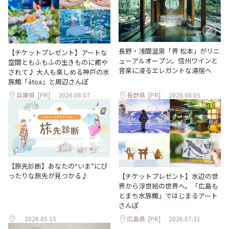
長野・浅間温泉「界 松本」がリニ
【チケットプレゼント】アートな
ューアルオープン。信州ワインと
空間ともふもふの生きものに癒や
音楽に浸るエレガントな湯宿へ
されて♪ 大人も楽しめる神戸の水
族館「átoa」と周辺さんぽ
兵庫県
[PR]
2026.08.07
長野県
[PR]
2026.08.05
【旅先診断】あなたの“いま”にぴ
ったりな旅先が見つかる♪
【チケットプレゼント】水辺の世
界から浮世絵の世界へ。「広島も
とまち水族館」ではじまるアート
さんぽ
2026.05.15
広島県
[PR]
2026.07.31