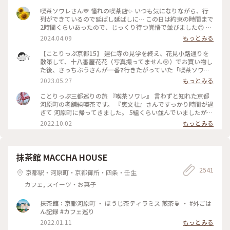
喫茶ソワレさん💙 憧れの喫茶店✨ いつも気になりながら、行
列ができているので延ばし延ばしに… この日は約束の時間まで
2時間くらいあったので、じっくり待つ覚悟で並びました😊 待
つ間も皆さんの投稿で拝見していた青の世界を想像し、ワクワ
2024.04.09
もっとみる
ク💓 結局1時間ほど待ち、店内へ。 1番奥の、部屋が見渡せる
席に着きました。 深く青く、まるで別世界に入ったようです
【ことりっぷ京都15】 建仁寺の見学を終え、花見小路通りを
💙 ぶどうの透かし彫りやライトもクラシックでキレイ✨ 頼ん
散策して、十八番屋花花（写真撮ってません😢）でお買い物し
だのはご存じゼリーポンチ🌈✨ キレイ～✨ 優しいランプの明か
た後、さっちぶうさんが一番❓行きたがっていた「喫茶ソワ
りにかざすとキラキラします✨ ゼリーの懐かしい感じや優しい
レ」さんに向かいました😊 人気のお店なので長蛇の列ができ
2023.05.27
もっとみる
炭酸もいい！ 中の氷がゼリーと同じサイズで、ゼリーだと思
ていると覚悟して行ったのですが、運良く２組しか待っていま
って口に入れてびっくりしてしまいました💦 あっという間に
せんでした😄 15分くらいで案内され、２階の窓側の席へ。若
ことりっぷ三都巡りの旅 『喫茶ソワレ』 言わずと知れた京都
食べ終わってしまいました😣 まだこの雰囲気の中にいたくて
いグループばっかり😱 あ、でも、男性だけで来ているグルー
河原町の老舗純喫茶です。 『恵文社』さんですっかり時間が過
コーヒーでも頼みたい…と思いましたが、きっと外には長い行
プも😊 私はヨーグルトポンチ、さっちぶうさんはゼリーポン
ぎて 河原町に帰ってきました。 5組くらい並んでいましたが、
列ができているでしょうからお店を後にしました。 またこの
チフロートを注文しました。 店内の雰囲気は、暗めの照明で
次々と呼ばれて すんなりと入店できました。 昔ながらのお店
2022.10.02
もっとみる
特別な空間に会いに行きたいです💙 #電車旅 #喫茶ソワレ #喫
したが、落ち着いていて良い雰囲気でした。 美味しくいただ
を守っておられ、 狭い店内ですが、運良く2階の窓辺の 小さな
茶店 #青の世界 #ゼリーポンチ #京都
いてお店を出たのですが、10組くらいが列を作っていました
テーブルにすわれました。 ひんやり涼しげなゼリーポンチを
😳 #私のことりっぷ旅 #京都 #喫茶ソワレ #ヨーグルトポンチ
たのんで 文庫本を読みながら、ひと休みです。 灯りの抑えら
#ゼリーポンチフロート 令和５年５月20日撮影
れた落ち着いた店内は 天井の梁や調度品もシックで美しく 昭
抹茶館 MACCHA HOUSE
和の香りが漂っていますが、 お客さんは若い観光客の方が多
2541
かったです。 お席もすごく近いのですが、 コーナーだったの
京都駅・河原町・京都御所・四条・壬生
で ひっそりと自分の時間を過ごせました✨ ゆるり京都の街歩
カフェ, スイーツ・お菓子
きを楽しむことが できた素敵な1日でした。 ・ ・ #私のことり
っぷ2022 #秋いろとりどり #Myことりっぷ #休日ドライブ #喫
茶ソワレ #純喫茶 #喫茶店 #ゼリーポンチ #ひんやりスイーツ #
抹茶館：京都河原町 ・ ほうじ茶ティラミス 煎茶🍵 ・ #外ごは
京都スイーツ #京都カフェ #レトロ #レトロ喫茶 #昭和レトロ #
ん記録 #カフェ巡り
四条河原町 #京都 #ことりっぷ京都 #ことりっぷ三都巡りの旅
2022.01.11
もっとみる