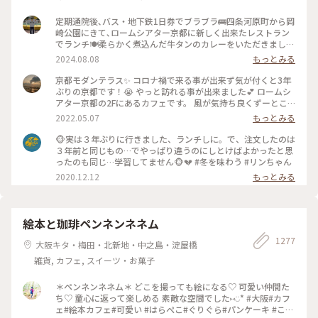
定期通院後､バス・地下鉄1日券でブラブラ🚌四条河原町から岡
崎公園にきて､ロームシアター京都に新しく出来たレストラン
でランチ🍽️柔らかく煮込んだ牛タンのカレーをいただきました
🍛 #グルメ #ランチ #カレー
2024.08.08
もっとみる
京都モダンテラス✨ コロナ禍で来る事が出来ず気が付くと3年
ぶりの京都です！😭 やっと訪れる事が出来ました💕 ロームシ
アター京都の2Fにあるカフェです。 風が気持ち良くずーとこ
こで時間を過ごしていたいカフェです🥰 スズメが残したケー
2022.05.07
もっとみる
キのくずを食べにテーブルの上にやってきてました😆 #Myこ
とりっぷ #春風さんぽ
🐵実は３年ぶりに行きました、ランチしに。で、注文したのは
３年前と同じもの…でやっぱり違うのにしとけばよかったと思
ったのも同じ…学習してません🐵💔 #冬を味わう #リンちゃん
2020.12.12
もっとみる
絵本と珈琲ペンネンネネム
1277
大阪キタ・梅田・北新地・中之島・淀屋橋
雑貨, カフェ, スイーツ・お菓子
＊ペンネンネネム＊ どこを撮っても絵になる♡ 可愛い仲間た
ち♡ 童心に返って楽しめる 素敵な空間でした⑅︎◡̈︎* #大阪#カフ
ェ#絵本カフェ#可愛い #はらぺこ#ぐりぐら#パンケーキ #こと