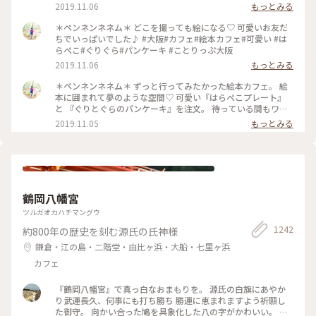
りっぷ大阪
2019.11.06
もっとみる
＊ペンネンネネム＊ どこを撮っても絵になる♡ 可愛いお友だ
ちでいっぱいでした♪ #大阪#カフェ#絵本カフェ#可愛い #は
らぺこ#ぐりぐら#パンケーキ #ことりっぷ大阪
2019.11.06
もっとみる
＊ペンネンネネム＊ ずっと行ってみたかった絵本カフェ。 絵
本に囲まれて夢のような空間♡ 可愛い『はらぺこプレート』
と 『ぐりとぐらのパンケーキ』を注文。 待っている間もワク
ワクが止まりません♪ どうしたら上手に撮れるかな〜 そんな
2019.11.05
もっとみる
時間も楽しい♡︎ʾʾ 癒しのひと時でした(*´˘`*) #大阪#カフェ#絵
本カフェ#可愛い #はらぺこ#ぐりぐら#パンケーキ #ことりっ
ぷ大阪
鶴岡八幡宮
ツルガオカハチマングウ
1242
約800年の歴史を刻む源氏の氏神様
鎌倉・江の島・二階堂・由比ヶ浜・大船・七里ヶ浜
カフェ
『鶴岡八幡宮』で真っ白なおまもりを。 源氏の白旗にあやか
り武運長久、何事にも打ち勝ち 勝運に恵まれますよう祈願し
た御守。 向かい合った鳩を具象化した八の字がかわいい。 鳩