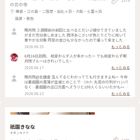
1379
の花の寺
鎌倉・江の島・二階堂・由比ヶ浜・大船・七里ヶ浜
風景・景色
明月院 ２週間前の前回と比べるとだいぶ褪せてきていました
がまだ充分楽しめました 西洋あじさいが色とりどりに咲いて
華やかな印象 円窓の並びも少なかったので撮って来ました 裏
庭園の菖蒲の復活を願います
2026.06.25
もっとみる
6月16日訪問。 相変わらず人が多かったー でも相変わらず明
月院ブルーはきれいでした✨
2026.06.17
もっとみる
明月院@北鎌倉 混んでるとわかってても行きますよねー 今年
は裏庭園の菖蒲が全滅とのことで…ｼﾖｯｸ- 丸窓の行列がハンパ
なく…裏庭園の出口方面へズラリと100人くらいいたかも👀 装
飾のあじさいがとても素敵だったのでそりゃー撮りたくなりま
2026.06.13
もっとみる
すよねー(ﾜｶﾙｰ) 写真もなかなか撮りづらいほどの人混み 急な方
向転換や振り返りは注意⚠️です バッグとか当たりますし当て
られます すれ違いも譲り合いでマナーは守られてますがとっ
ても疲れます… 夕方の空いてる時間を狙うのがいいのかもです
祇園きなな
ギオンキナナ