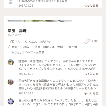
#TEOKAFON #抹茶 #濃茶 #京都 #四条
2017.09.28
もっとみる
茶房 雲母
サボウキララ
1786
白玉クリームあんみつが名物
鎌倉・江の島・二階堂・由比ヶ浜・大船・七里ヶ浜
カフェ, スイーツ・お菓子
鎌倉の『茶房 雲母』でくずきり。 旦那さんが頼んでくれた
「くずきりと白玉きな粉のセット」。 白玉を食べに行ったけ
ど、くずきりすごく美味しかった。 くろみつと抹茶みつが選べ
ます。 1時間待ちを想定して行ったら、30分も待たずに入れ
2026.03.01
もっとみる
た。 梅の見える特等席。 けど、席についてから出てくるまで
30分弱かかったので、だいたい1時間。 1時間くらいなら、並
私の大好きな鎌倉雲母さんの抹茶クリームあんみつ 白玉が大
んでも食べたいクオリティ。 #神奈川#鎌倉#茶房雲母#白玉#お
きくもちもちで食べ応えがあり程よい甘さの抹茶アイスがまた
もちずき#Ayuのおやつ#はじめての鎌倉
美味しい😋 #鎌倉#和#甘味#あんみつ#抹茶クリームあんみつ#
雲母
2023.06.17
もっとみる
暑い😵💦 抹茶のカキ氷をイメージしていたら、、、 あんこた
っぷりのってきたー💦 モチモチの白玉に癒されて☺️ #雲母 #鎌