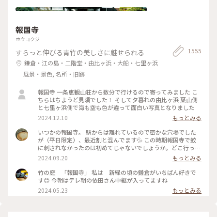
都
報国寺
ホウコクジ
1555
すらっと伸びる青竹の美しさに魅せられる
鎌倉・江の島・二階堂・由比ヶ浜・大船・七里ヶ浜
風景・景色, 名所・旧跡
報国寺 一条恵観山荘から数分で行けるので寄ってみました こ
ちらはちようど見頃でした！ そして夕暮れの由比ヶ浜 葉山側
と七里ヶ浜側で海も空も色が違って面白い写真となりました
2024.12.10
もっとみる
いつかの報国寺。 駅からは離れているので密かな穴場でした
が（平日限定）、最近割と混んでます💦 この時期報国寺で蚊
に刺されなかったのは初めてじゃないでしょうか。どこ行っ
た〜🦟 #ことりっぷ旅2024 #鎌倉
2024.09.20
もっとみる
竹の庭 「報国寺」 私は 新緑の頃の鎌倉がいちばん好きで
す😊 今朝はテレ朝の依田さん中継が入ってますね
2024.05.23
もっとみる