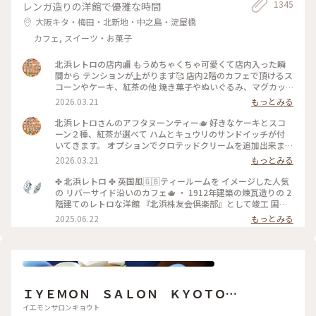
1345
レンガ造りの洋館で優雅な時間
大阪キタ・梅田・北新地・中之島・淀屋橋
カフェ, スイーツ・お菓子
北浜レトロの店内🏬 もうめちゃくちゃ可愛くて店内入った瞬
間から テンションが上がります🥰 店内2階のカフェで頂けるス
コーンやケーキ、紅茶の他 焼き菓子やぬいぐるみ、マグカッ
プやプレゼント用の 詰め合わせなど購入することが出来ます✨
2026.03.21
もっとみる
店内はシックなアンティーク家具にミントグリーンが 映えて
素敵な空間です〜！
北浜レトロさんのアフタヌーンティー🫖 好きなケーキとスコ
ーン２種、紅茶が選べて ハムとキュウリのサンドイッチが付
いてきます。 オプションでクロテッドクリームを追加出来ます
✨ スコーンは季節限定のさくらとくるみをチョイス。 ケーキ
2026.03.21
もっとみる
はストロベリースペシャルショートケーキです🍓 ウェッジウ
ッドのお皿に乗せられてボリュームが凄いです😳 ケーキも1ピ
✤ 北浜レトロ ✤ 英国風🇬🇧ティールームを イメージした人気
ースがかなり大きく、しっかり甘め。 スコーンは温かく香り
の リバーサイド沿いのカフェ🫖 ・ 1912年建築の煉瓦造りの 2
もよくサクサクで美味しいです！ サンドイッチも黒胡椒が効
階建てのレトロな洋館 『北浜株友会倶楽部』として竣工 国の
いていて甘いとしょっぱいで 最高です〜！ めちゃくちゃボリ
登録有形文化財に指定 ・ 最近は行列のあまりスルーすること
2025.06.22
もっとみる
ュームがありますが紅茶も差し湯が 用意されていて最後まで
が 多くてこの日は平日の雨の日☔ 15時頃にも関わらず空いて
紅茶を楽しめます。 一階の売店で一目惚れしたレトロベアと一
いて ラッキー✌️でした！ そして2階でイートイン🥰 ブルーベリ
緒に過ごしました💕
ーチーズケーキ🫐 アールグレイティー🫖を 昔から変わらずゆ
ったりと 優雅に過ごせる お茶じかんでした😊🫖 ✤ーーーーー
ーーーーーーーーーーーーーーー✤ #北浜レトロ#英国風カフ
ェ#アフタヌーンティー #人気店#紅茶専門店#国の登録有形文
ＩＹＥＭＯＮ ＳＡＬＯＮ ＫＹＯＴＯ
化財 #北浜カフェ#大阪カフェ#はじめての投稿 #はじめての投
稿#大阪のおいしいもん #ことりっぷ大阪
伊右衛門サロン京都
イエモンサロンキョウト