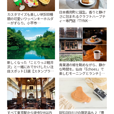
日本橋兜町に誕生。香りと静け
カスタマイズも楽しい!約500種
さに包まれるクラフトハーブテ
類の可愛いワッペンキーホルダ
ィー専門店「TYNK
ーがずらり。小平市
Kabutocho」 | ことりっぷ
「Kimamaya T&K」 | ことりっ
ぷ
新しくなった「ことりっぷ軽井
青葉通の緑を眺めながら、静か
沢」と一緒におでかけしたい注
な時間を。仙台「Echoes」で
目スポット13選【スタンプラリ
楽しむモーニングとランチ | こ
ー開催中】 | ことりっぷ
とりっぷ
すべて東京駅から徒歩5分以内
8月10日だけの限定品も♪「豊