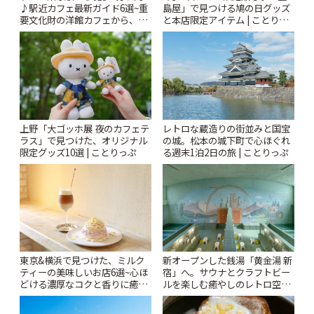
♪駅近カフェ最新ガイド6選~重
島屋」で見つける鳩の日グッズ
要文化財の洋館カフェから、改
と本店限定アイテム | ことりっ
札すぐのレトロ喫茶まで~ | こと
ぷ
りっぷ
上野「大ゴッホ展 夜のカフェテ
レトロな蔵造りの街並みと国宝
ラス」で見つけた、オリジナル
の城。松本の城下町で心ほぐれ
限定グッズ10選 | ことりっぷ
る週末1泊2日の旅 | ことりっぷ
東京&横浜で見つけた、ミルク
新オープンした銭湯「黄金湯 新
ティーの美味しいお店6選~心ほ
宿」へ。サウナとクラフトビー
どける濃厚なコクと香りに癒や
ルを楽しむ癒やしのレトロ空間
されるティータイム~ | ことりっ
| ことりっぷ
ぷ