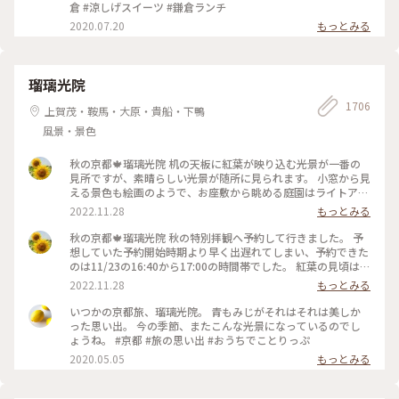
倉 #涼しげスイーツ #鎌倉ランチ
2020.07.20
もっとみる
瑠璃光院
1706
上賀茂・鞍馬・大原・貴船・下鴨
風景・景色
秋の京都🍁瑠璃光院 机の天板に紅葉が映り込む光景が一番の
見所ですが、素晴らしい光景が随所に見られます。 小窓から見
える景色も絵画のようで、お座敷から眺める庭園はライトアッ
プされてさらに雅です✨ 拝観が終わり、山門をくぐって振り返
2022.11.28
もっとみる
ると、こちらも美しくライトアップされていました🍁♥️
2022.11.23 #秋いろとりどり #Myことりっぷ #瑠璃光院 #紅葉
秋の京都🍁瑠璃光院 秋の特別拝観へ予約して行きました。 予
狩り #紅葉 #京都
想していた予約開始時期より早く出遅れてしまい、予約できた
のは11/23の16:40から17:00の時間帯でした。 紅葉の見頃はど
うかしら。昼でもなく夜でもなく。どんなふうに見えるんだろ
2022.11.28
もっとみる
うと不安でしたが、薄暗くなってライトアップも始まった頃。
予想していた以上の素晴らしい風景がひろがっていました✨ 新
いつかの京都旅、瑠璃光院。 青もみじがそれはそれは美しか
緑の頃とはまた違って雅な世界✨ 皆さんお行儀よく、机で満足
った思い出。 今の季節、またこんな光景になっているのでし
のいく写真を撮ったら後ろに並んでいる人に代わります。 敷居
ょうね。 #京都 #旅の思い出 #おうちでことりっぷ
を額縁に見立てて遠目から写真を撮ろうとしたら避けてくださ
2020.05.05
もっとみる
ったり。 最初、夫は「春にも行ったのに」とブツブツ文句を
言っていましたが、最終的には大満足でした✌️ 2022.11.23 #秋
いろとりどり #Myことりっぷ #瑠璃光院 #紅葉狩り #紅葉 #京