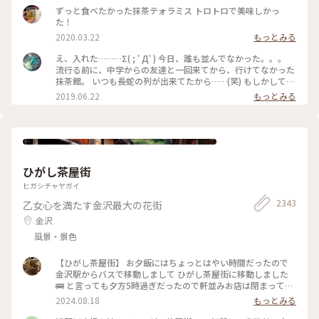
ずっと食べたかった抹茶テォラミス トロトロで美味しかっ
た！
2020.03.22
もっとみる
え、入れた………Σ( ; ﾟДﾟ) 今日、誰も並んでなかった。。。
流行る前に、中学からの友達と一回来てから、行けてなかった
抹茶館。 いつも長蛇の列が出来てたから……(笑) もしかして、
別の所に新しい店舗が出来たのかな？ ……と、思ってたのです
2019.06.22
もっとみる
が、店の外に出たら列が出来てましたΣ( ; ﾟДﾟ)運が良かっ
た！！ メニューは、ほうじ茶ティラミスのセット😋🍴💕 上の
粉(？)が、ほうじ茶風味。きな粉にほうじ茶がブレンドされて
るのかな……？？ほうじ茶だけだと、あんな粉っぽくないと思
うけど🤔 まぁ！美味しかったからいっか(笑) #抹茶館 #抹茶 #
ほうじ茶ティラミス #京都
ひがし茶屋街
ヒガシチャヤガイ
2343
乙女心を満たす金沢最大の花街
金沢
風景・景色
【ひがし茶屋街】 お夕飯にはちょっとはやい時間だったので
金沢駅からバスで移動しまして ひがし茶屋街に移動しました
🚌 と言っても夕方5時過ぎだったので軒並みお店は閉まってる
ー😱 お目当てだったカフェも金箔ソフトも油取り紙も買えな
2024.08.18
もっとみる
いのー⁈😭な様子でしたが 食べ歩きやお買い物ができない代わ