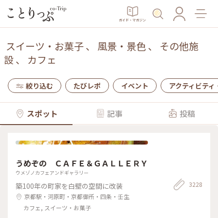
ガイド・マガジン
スイーツ・お菓子
、
風景・景色
、
その他施
設
、
カフェ
絞り込む
たびレポ
イベント
アクティビティ
スポット
記事
投稿
うめぞの ＣＡＦＥ＆ＧＡＬＬＥＲＹ
ウメゾノカフェアンドギャラリー
3228
築100年の町家を白壁の空間に改装
京都駅・河原町・京都御所・四条・壬生
カフェ, スイーツ・お菓子