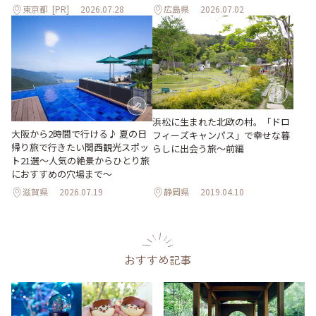
東京都
[PR]
2026.07.28
広島県
2026.07.02
浜松に生まれた北欧の村。「ドロ
大阪から2時間で行ける♪ 夏の日
フィーズキャンパス」で幸せな暮
帰り旅で行きたい関西観光スポッ
らしに出会う旅～前編
ト21選～人気の絶景からひとり旅
におすすめの穴場まで～
滋賀県
2026.07.19
静岡県
2019.04.10
おすすめ記事