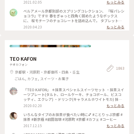
ャラメルやルビーチョコ、 右側はお酒入りチョコや 京都産の
2021.02.05
もっとみる
抹茶や宮崎県産日向夏 愛媛県産ほうじ茶など チョコと一言で
言っても たくさんの味を楽しめる✨ パッケージやデザインも
ベルアメール京都別邸のスプリングコレクション、 『桜パレシ
とても可愛いので ご褒美チョコでもプレゼント用でも どちら
ョコラ』です🌸 春をぎゅっと四角く固めたようなボックス
にもおすすめの詰め合わせです♡ #ほっとひと息 #バレンタイ
に、 桜モチーフのチョコレートを詰め込んで。 タブレットも
ン #スイーツ好き #ゴーラー隊
良いですが、丸いかたちは 丸窓から桜を覗くような和を感じ
2020.04.23
もっとみる
ます。 右から ・桜ブラン・桜ノワール・桜ルビー・桜ミル
ク・桜フレーズ です。 桜の花のフレークやストロベリーにフ
ランボワーズ、 ナッツやドライフルーツのトッピング。 桜の
香りのミルクチョコやルビーチョコを使用し、 一枚ずつ違う
味を楽しめます♪ 金銀のキラキラと満開の桜、 テーブルの上
でのお花見も良いですね😊 #ベルアメール #BELAMER #京都 #
TEO KAFON
桜 #桜スイーツ #和スイーツ #チョコレート #お取り寄せ #手み
やげ #おみやげ
テオカフォン
1863
京都駅・河原町・京都御所・四条・壬生
ごはん, カフェ, スイーツ・お菓子
「TEO KAFON」 ＊抹茶スペシャルスイーツセット ・抹茶スイ
ーツプレート(タルト、ロールケーキ、チョコボール、ビスコ
ッティ、エクレア) ・ドリンク(キャラメルホワイトモカ) 抹茶
三昧出来て大満足したそうです。 フォークを2本用意して頂い
2020.02.20
もっとみる
たのですが、娘一人で完食でした。 #TEO KAFON#抹茶三昧#
プチことりっぷ京都#冬のおでかけ
いろんなタイプのお抹茶が食べたい時に💕 #ことりっぷ京都 #
抹茶 #新京極 #前田珈琲 #河原町 #京都 #カフェ #コーヒー
2017.12.15
もっとみる