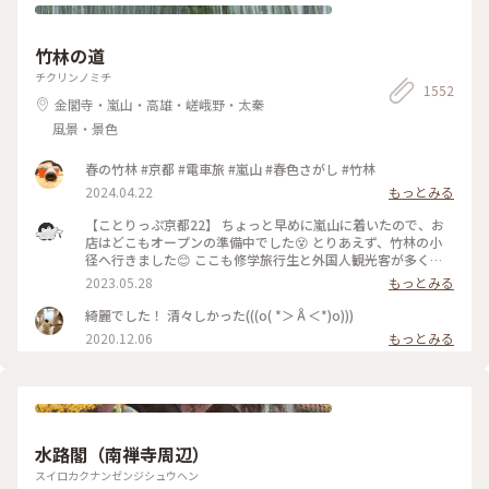
竹林の道
チクリンノミチ
1552
金閣寺・嵐山・高雄・嵯峨野・太秦
風景・景色
春の竹林 #京都 #電車旅 #嵐山 #春色さがし #竹林
2024.04.22
もっとみる
【ことりっぷ京都22】 ちょっと早めに嵐山に着いたので、お
店はどこもオープンの準備中でした😵 とりあえず、竹林の小
径へ行きました😊 ここも修学旅行生と外国人観光客が多く、
特に中国系の方の声が竹林の中に響いていました🤫 竹林の小
2023.05.28
もっとみる
径には人力車専用の道が整備されており、外国人観光客を乗せ
た人力車に出会いました😄 #私のことりっぷ旅 #京都 #竹林の
綺麗でした！ 清々しかった(((o( *＞Å＜*)o)))
小径 #人力車 令和５年５月21日撮影
2020.12.06
もっとみる
水路閣（南禅寺周辺）
スイロカクナンゼンジシュウヘン