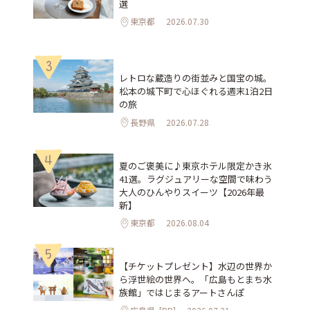
選
東京都
2026.07.30
3
レトロな蔵造りの街並みと国宝の城。
松本の城下町で心ほぐれる週末1泊2日
の旅
長野県
2026.07.28
4
夏のご褒美に♪東京ホテル限定かき氷
41選。ラグジュアリーな空間で味わう
大人のひんやりスイーツ【2026年最
新】
東京都
2026.08.04
5
【チケットプレゼント】水辺の世界か
ら浮世絵の世界へ。「広島もとまち水
族館」ではじまるアートさんぽ