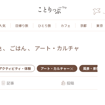
人気
日帰り旅
ひとり旅
カフェ
京都
東京
色
、
ごはん
、
アート・カルチャ
アクティビティ・体験
アート・カルチャー
風景・景色
記事
投稿