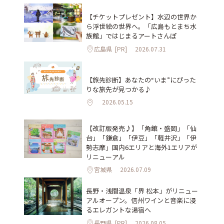
【チケットプレゼント】水辺の世界か
ら浮世絵の世界へ。「広島もとまち水
族館」ではじまるアートさんぽ
広島県
[PR]
2026.07.31
【旅先診断】あなたの“いま”にぴった
りな旅先が見つかる♪
2026.05.15
【改訂版発売♪】「角館・盛岡」「仙
台」「鎌倉」「伊豆」「軽井沢」「伊
勢志摩」国内6エリアと海外1エリアが
リニューアル
宮城県
2026.07.09
長野・浅間温泉「界 松本」がリニュー
アルオープン。信州ワインと音楽に浸
るエレガントな湯宿へ
長野県
[PR]
2026.08.05