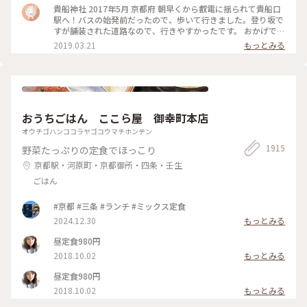
貴船神社 2017年5月 京都府 朝早くから叡電に揺られて貴船口
駅へ！バスの始発前だったので、歩いて行きました。登り坂で
すが舗装された道路なので、行きやすかったです。 おかげで人
の少ないシーンとした空気を味わえたので良かったです。 御朱
2019.03.21
もっとみる
印ももらえて大満足でした☺️ 京都旅行は早寝早起きになりま
すね笑。 #京都 #貴船神社
おうちごはん ここら屋 御幸町本店
オウチゴハンココラヤゴコウマチホンテン
1915
野菜たっぷりの定食でほっこり
京都駅・河原町・京都御所・四条・壬生
ごはん
#京都 #三条 #ランチ #ミックス定食
2024.12.30
もっとみる
昼定食980円
2018.10.02
もっとみる
昼定食980円
2018.10.02
もっとみる