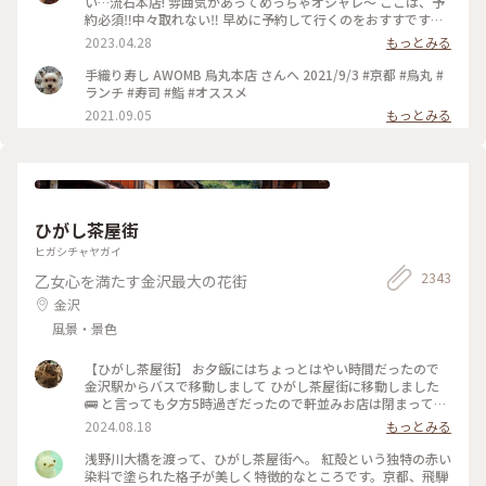
い…流石本店! 雰囲気があってめっちゃオシャレ〜 ここは、予
約必須‼︎中々取れない‼︎ 早めに予約して行くのをおすすです♡
GW人すごそうですね… #京都 #AWOMB #烏丸本店 #手織り寿
2023.04.28
もっとみる
司
手織り寿し AWOMB 烏丸本店 さんへ 2021/9/3 #京都 #烏丸 #
ランチ #寿司 #鮨 #オススメ
2021.09.05
もっとみる
ひがし茶屋街
ヒガシチャヤガイ
2343
乙女心を満たす金沢最大の花街
金沢
風景・景色
【ひがし茶屋街】 お夕飯にはちょっとはやい時間だったので
金沢駅からバスで移動しまして ひがし茶屋街に移動しました
🚌 と言っても夕方5時過ぎだったので軒並みお店は閉まってる
ー😱 お目当てだったカフェも金箔ソフトも油取り紙も買えな
2024.08.18
もっとみる
いのー⁈😭な様子でしたが 食べ歩きやお買い物ができない代わ
りに 夕方になりだいぶ涼しくなった古い街並みを 観光客少な
浅野川大橋を渡って、ひがし茶屋街へ。 紅殻という独特の赤い
めで堪能できたのでそれはそれでヨシです👍 賑やかなひがし
染料で塗られた格子が美しく特徴的なところです。京都、飛騨