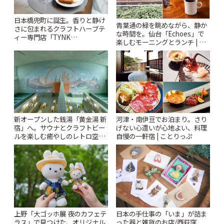
日本橋兜町に誕生。香りと静け
青葉通の緑を眺めながら、静か
さに包まれるクラフトハーブテ
な時間を。仙台「Echoes」で
ィー専門店「TYNK
楽しむモーニングとランチ | こ
Kabutocho」 | ことりっぷ
とりっぷ
新オープンした銭湯「黄金湯 新
河津・南伊豆でお泊まり。さり
宿」へ。サウナとクラフトビー
げない心遣いが心地よい、料理
ルを楽しむ癒やしのレトロ空間
自慢の一軒宿 | ことりっぷ
| ことりっぷ
上野「大ゴッホ展 夜のカフェテ
日本の手仕事の「いま」が詰ま
ラス」で見つけた、オリジナル
った器と雑貨のお店/西荻窪