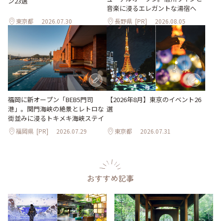
ン23選
音楽に浸るエレガントな湯宿へ
東京都
2026.07.30
長野県
[PR]
2026.08.05
【2026年8月】東京のイベント26
福岡に新オープン「BEB5門司
選
港」。関門海峡の絶景とレトロな
街並みに浸るトキメキ海峡ステイ
福岡県
[PR]
2026.07.29
東京都
2026.07.31
おすすめ記事