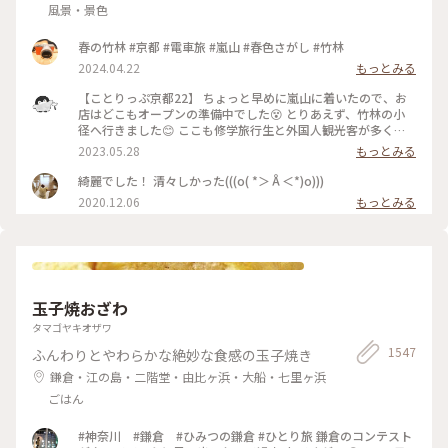
風景・景色
春の竹林 #京都 #電車旅 #嵐山 #春色さがし #竹林
2024.04.22
もっとみる
【ことりっぷ京都22】 ちょっと早めに嵐山に着いたので、お
店はどこもオープンの準備中でした😵 とりあえず、竹林の小
径へ行きました😊 ここも修学旅行生と外国人観光客が多く、
特に中国系の方の声が竹林の中に響いていました🤫 竹林の小
2023.05.28
もっとみる
径には人力車専用の道が整備されており、外国人観光客を乗せ
た人力車に出会いました😄 #私のことりっぷ旅 #京都 #竹林の
綺麗でした！ 清々しかった(((o( *＞Å＜*)o)))
小径 #人力車 令和５年５月21日撮影
2020.12.06
もっとみる
玉子焼おざわ
タマゴヤキオザワ
1547
ふんわりとやわらかな絶妙な食感の玉子焼き
鎌倉・江の島・二階堂・由比ヶ浜・大船・七里ヶ浜
ごはん
#神奈川 #鎌倉 #ひみつの鎌倉 #ひとり旅 鎌倉のコンテスト