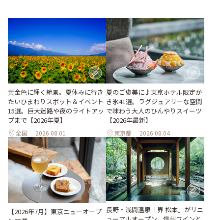
黄金色に輝く絶景。夏休みに行き
夏のご褒美に♪東京ホテル限定か
たいひまわりスポット＆イベント
き氷41選。ラグジュアリーな空間
15選。巨大迷路や夜のライトアッ
で味わう大人のひんやりスイーツ
プまで【2026年夏】
【2026年最新】
全国
2026.08.01
東京都
2026.08.04
長野・浅間温泉「界 松本」がリニ
【2026年7月】東京ニューオープ
ューアルオープン。信州ワインと