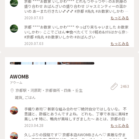
京都 ****お数家 いしかわ**** どれもつやっつや✨のお刺身の
盛り合わせ おばんざいの盛り合わせ ジャスミンティーの温か
いの あーまた行きたい💕💕💕 #京都 #烏丸 #お数家いしかわ #
おばんざい #お刺身 #刺盛り #おばんざい盛り合わせ
2020.07.03
もっとみる
京都 ****お数家 いしかわ**** やっぱり来ちゃいました お数家
いしかわ✨ ここでごはん🍽️食べたくて ﾗﾝﾁ軽め&ﾎﾃﾙはから京✨
#京都 #烏丸 #お数家いしかわ #おばんざい
2020.07.03
もっとみる
AWOMB
アウーム
2463
京都駅・河原町・京都御所・四条・壬生
雑貨, ごはん
手織り寿司♡ 斬新な組み合わせ♡絶対自分ではしないな。 不
思議と、酢飯とあうんですよね。 どれも、丁寧で本当に美味❣️
美しい❣️ 特に、鴨肉が美味しすぎました〜 あとは、京都の日本
酒🍶♡ 素敵時間でした〜 #わたしのことりっぷ旅 #AWOMB #
2023.04.28
もっとみる
京都 #烏丸本店 #手織り寿司
久しぶりの投稿です♡ 京都本店AWOMBさんへ♡ 素敵な佇ま