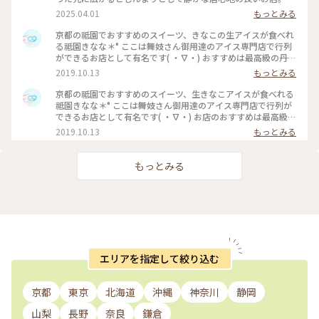
パフェはきなこや抹茶、黒ゴマなどを使った和なものからティ
2025.04.01
もっとみる
ラミスの入ったイタリアン風、ベリーを使ったものなど様々。
アイスの食べ比べやふわふわのかき氷、焼き菓子、クロックム
京都の祗園でおすすめのスイーツ、きなこの生アイスが食べれ
ッシュのようなフードメニューもあります。 こちらもアニメ・
る祗園きなな＊° ここは舞妓さん御用達のアイス専門店で行列
名探偵コナンで取り上げられました✨ #京都グルメ #京都 #祇
ができるお店として有名です( ・∇・) おすすめは最高級の丹波
園 #本店 #人気店 #聖地巡礼 #パフェ #きなこ #黒ゴマ #アイス
黒豆を使用したきなこの生アイス『できたてきなな』。(600円
2019.10.13
もっとみる
クリーム #かき氷 #フォトジェニック #名探偵コナン
ほうじ茶付)なんと添加物、保存料、卵を一切使ってません。
濃厚なのに甘すぎず、口どけが最高で本当においしかったので
京都の祗園でおすすめのスイーツ、生きなこアイスが食べれる
京都にきたらまた立ち寄りたいお店の1つになりました♡ #京
祗園きなな＊° ここは舞妓さん御用達のアイス専門店で行列が
都#おすすめ#スイーツ#アイス#秋の味覚ゴーラー隊#きなこ
できるお店として有名です( ・∇・) お店のおすすめは最高級の
丹波黒豆を使用したきなこの生アイス『できたてきなな』。
2019.10.13
もっとみる
(600円ほうじ茶付)なんと添加物、保存料、卵を一切使ってま
せん。 濃厚なのに甘すぎず、口どけが最高で本当においしかっ
たので京都にきたらまた立ち寄りたいお店の1つになりました
もっとみる
♡ #京都#おすすめ#スイーツ#アイス#秋の味覚ゴーラー隊#き
なこ
エリアを指定して絞り込む
京都
東京
北海道
沖縄
神奈川
静岡
山梨
長野
奈良
鎌倉