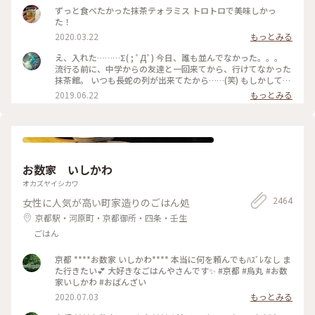
ずっと食べたかった抹茶テォラミス トロトロで美味しかっ
た！
2020.03.22
もっとみる
え、入れた………Σ( ; ﾟДﾟ) 今日、誰も並んでなかった。。。
流行る前に、中学からの友達と一回来てから、行けてなかった
抹茶館。 いつも長蛇の列が出来てたから……(笑) もしかして、
別の所に新しい店舗が出来たのかな？ ……と、思ってたのです
2019.06.22
もっとみる
が、店の外に出たら列が出来てましたΣ( ; ﾟДﾟ)運が良かっ
た！！ メニューは、ほうじ茶ティラミスのセット😋🍴💕 上の
粉(？)が、ほうじ茶風味。きな粉にほうじ茶がブレンドされて
るのかな……？？ほうじ茶だけだと、あんな粉っぽくないと思
うけど🤔 まぁ！美味しかったからいっか(笑) #抹茶館 #抹茶 #
ほうじ茶ティラミス #京都
お数家 いしかわ
オカズヤイシカワ
2464
女性に人気が高い町家造りのごはん処
京都駅・河原町・京都御所・四条・壬生
ごはん
京都 ****お数家 いしかわ**** 本当に何を頼んでもﾊｽﾞﾚなし ま
た行きたい💕 大好きなごはんやさんです✨ #京都 #烏丸 #お数
家いしかわ #おばんざい
2020.07.03
もっとみる