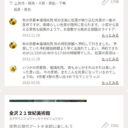
1706
上賀茂・鞍馬・大原・貴船・下鴨
風景・景色
秋の京都🍁瑠璃光院 机の天板に紅葉が映り込む光景が一番の
見所ですが、素晴らしい光景が随所に見られます。 小窓から見
える景色も絵画のようで、お座敷から眺める庭園はライトアッ
プされてさらに雅です✨ 拝観が終わり、山門をくぐって振り返
2022.11.28
もっとみる
ると、こちらも美しくライトアップされていました🍁♥️
2022.11.23 #秋いろとりどり #Myことりっぷ #瑠璃光院 #紅葉
秋の京都🍁瑠璃光院 秋の特別拝観へ予約して行きました。 予
狩り #紅葉 #京都
想していた予約開始時期より早く出遅れてしまい、予約できた
のは11/23の16:40から17:00の時間帯でした。 紅葉の見頃はど
うかしら。昼でもなく夜でもなく。どんなふうに見えるんだろ
2022.11.28
もっとみる
うと不安でしたが、薄暗くなってライトアップも始まった頃。
予想していた以上の素晴らしい風景がひろがっていました✨ 新
いつかの京都旅、瑠璃光院。 青もみじがそれはそれは美しか
緑の頃とはまた違って雅な世界✨ 皆さんお行儀よく、机で満足
った思い出。 今の季節、またこんな光景になっているのでし
のいく写真を撮ったら後ろに並んでいる人に代わります。 敷居
ょうね。 #京都 #旅の思い出 #おうちでことりっぷ
を額縁に見立てて遠目から写真を撮ろうとしたら避けてくださ
2020.05.05
もっとみる
ったり。 最初、夫は「春にも行ったのに」とブツブツ文句を
言っていましたが、最終的には大満足でした✌️ 2022.11.23 #秋
いろとりどり #Myことりっぷ #瑠璃光院 #紅葉狩り #紅葉 #京
都
金沢２１世紀美術館
カナザワニジュウイッセイキビジュツカン
1581
世界の現代アートを気軽に楽しもう