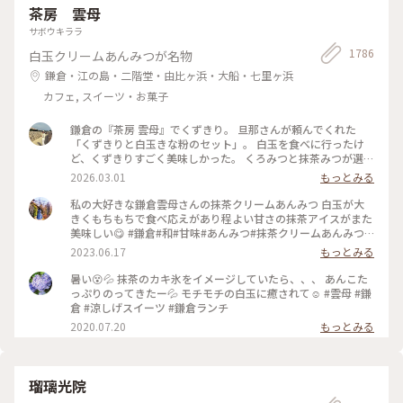
茶房 雲母
サボウキララ
1786
白玉クリームあんみつが名物
鎌倉・江の島・二階堂・由比ヶ浜・大船・七里ヶ浜
カフェ, スイーツ・お菓子
鎌倉の『茶房 雲母』でくずきり。 旦那さんが頼んでくれた
「くずきりと白玉きな粉のセット」。 白玉を食べに行ったけ
ど、くずきりすごく美味しかった。 くろみつと抹茶みつが選べ
ます。 1時間待ちを想定して行ったら、30分も待たずに入れ
2026.03.01
もっとみる
た。 梅の見える特等席。 けど、席についてから出てくるまで
30分弱かかったので、だいたい1時間。 1時間くらいなら、並
私の大好きな鎌倉雲母さんの抹茶クリームあんみつ 白玉が大
んでも食べたいクオリティ。 #神奈川#鎌倉#茶房雲母#白玉#お
きくもちもちで食べ応えがあり程よい甘さの抹茶アイスがまた
もちずき#Ayuのおやつ#はじめての鎌倉
美味しい😋 #鎌倉#和#甘味#あんみつ#抹茶クリームあんみつ#
雲母
2023.06.17
もっとみる
暑い😵💦 抹茶のカキ氷をイメージしていたら、、、 あんこた
っぷりのってきたー💦 モチモチの白玉に癒されて☺️ #雲母 #鎌
倉 #涼しげスイーツ #鎌倉ランチ
2020.07.20
もっとみる
瑠璃光院