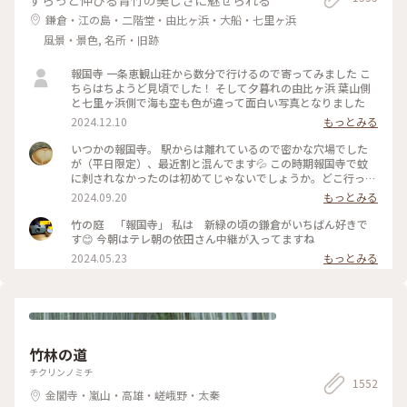
世紀美術館 #美術館 #金沢 #石川 #アートな景色
鎌倉・江の島・二階堂・由比ヶ浜・大船・七里ヶ浜
風景・景色, 名所・旧跡
報国寺 一条恵観山荘から数分で行けるので寄ってみました こ
ちらはちようど見頃でした！ そして夕暮れの由比ヶ浜 葉山側
と七里ヶ浜側で海も空も色が違って面白い写真となりました
2024.12.10
もっとみる
いつかの報国寺。 駅からは離れているので密かな穴場でした
が（平日限定）、最近割と混んでます💦 この時期報国寺で蚊
に刺されなかったのは初めてじゃないでしょうか。どこ行っ
た〜🦟 #ことりっぷ旅2024 #鎌倉
2024.09.20
もっとみる
竹の庭 「報国寺」 私は 新緑の頃の鎌倉がいちばん好きで
す😊 今朝はテレ朝の依田さん中継が入ってますね
2024.05.23
もっとみる
竹林の道
チクリンノミチ
1552
金閣寺・嵐山・高雄・嵯峨野・太秦