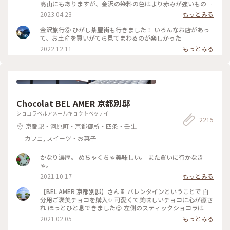
茶屋街はまた今度のお楽しみに取っておくとして 昔の風情を
高山にもありますが、金沢の染料の色はより赤みが強いものだ
堪能しつつ夕涼みのお散歩になりました🚶🚶‍♀️ （2024.8.11） #
そう。 茶屋街以外でも、市内のあちこちでこの木虫籠(きむす
2023.04.23
もっとみる
古い街並み #ひがし茶屋街 #ひゃくまんさん #夕涼み #お散歩 #
こ)と呼ばれる、むしかごのような細い格子を見かけました。
北陸応援旅 #ドライブ旅 #金沢 #ことりっぷ金沢 #クラシカル
風情があり素敵です。 東料亭組合の前を通ると、芸妓さんの三
金沢旅行⑥ ひがし茶屋街も行きました！ いろんなお店があっ
な街 #ことりっぷ旅2024
味線のお稽古の音が聞こえてきました。 石畳の上をのんびり
て、お土産を買いがてら見てまわるのが楽しかった
歩いて、古都の散策を楽しみます♪ 金沢旅③ #ひがし茶屋街 #
2022.12.11
もっとみる
金沢 #私のことりっぷ旅 #レトロな街
Chocolat BEL AMER 京都別邸
ショコラベルアメールキョウトベッテイ
2215
京都駅・河原町・京都御所・四条・壬生
カフェ, スイーツ・お菓子
かなり濃厚。 めちゃくちゃ美味しい。 また買いに行かなき
ゃ。
2021.10.17
もっとみる
【BEL AMER 京都別邸】さん🍫 バレンタインということで 自
分用ご褒美チョコを購入✨ 可愛くて美味しいチョコに心が癒さ
れ ほっとひと息できました😍 左側のスティックショコラは キ
ャラメルやルビーチョコ、 右側はお酒入りチョコや 京都産の
2021.02.05
もっとみる
抹茶や宮崎県産日向夏 愛媛県産ほうじ茶など チョコと一言で