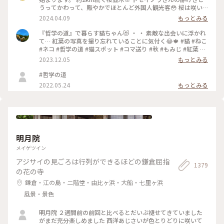
うってかわって、賑やかでほとんど外国人観光客😳 桜は咲い
ているのに異国を旅行しているような気分になります☺️ 途中
2024.04.09
もっとみる
で霊鑑寺に寄りながら、気持ちのいいお散歩になりました🌸 #
哲学の道 #桜 #お花見 #京都 #春色さがし #電車旅
『哲学の道』で暮らす猫ちゃん😻 ・ ・ 素敵な出会いに浮かれ
て… 紅葉の写真を撮り忘れていることに気付く😂🍁 #猫 #ねこ
#ネコ #哲学の道 #猫スポット #コマ送り #秋 #もみじ #紅葉 #
京都紅葉 #京都散策 #京都 #左京区 #岡崎エリア #kyoto #こと
2023.12.05
もっとみる
りっぷ京都 #私のことりっぷ旅 #カフー
#哲学の道
2022.05.24
もっとみる
明月院
メイゲツイン
アジサイの見ごろは行列ができるほどの鎌倉屈指
1379
の花の寺
鎌倉・江の島・二階堂・由比ヶ浜・大船・七里ヶ浜
風景・景色
明月院 ２週間前の前回と比べるとだいぶ褪せてきていました
がまだ充分楽しめました 西洋あじさいが色とりどりに咲いて