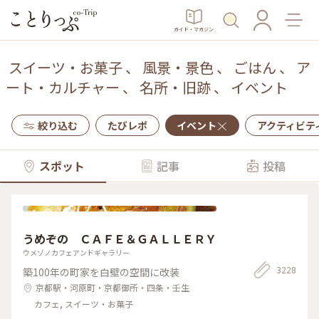
ガイド・マガジン
スイーツ・お菓子
、
風景・景色
、
ごはん
、
ア
ート・カルチャー
、
名所・旧跡
、
イベント
絞り込む
たびレポ
イベント
アクティビテ
スポット
記事
投稿
うめぞの ＣＡＦＥ＆ＧＡＬＬＥＲＹ
ウメゾノカフェアンドギャラリー
3228
築100年の町家を白壁の空間に改装
京都駅・河原町・京都御所・四条・壬生
カフェ, スイーツ・お菓子