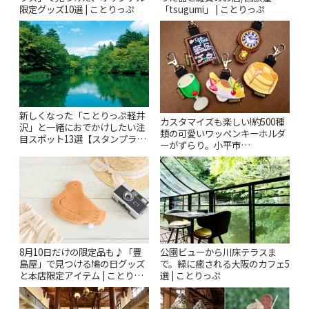
限定グッズ10選 | ことりっぷ
「tsugumi」 | ことりっぷ
新しくなった「ことりっぷ軽井
カスタマイズも楽しい!約500種
沢」と一緒におでかけしたい注
類の可愛いワッペンキーホルダ
目スポット13選【スタンプラリ
ーがずらり。小平市
ー開催中】 | ことりっぷ
「Kimamaya T&K」 | ことりっ
ぷ
8月10日だけの限定品も♪「豊
公園ビューから川床テラスま
島屋」で見つける鳩の日グッズ
で。緑に癒される大阪のカフェ5
と本店限定アイテム | ことりっ
選 | ことりっぷ
ぷ