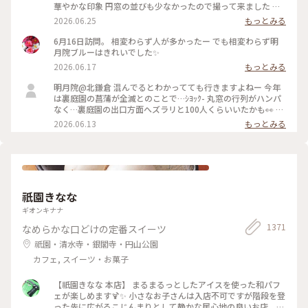
華やかな印象 円窓の並びも少なかったので撮って来ました 裏
庭園の菖蒲の復活を願います
2026.06.25
もっとみる
6月16日訪問。 相変わらず人が多かったー でも相変わらず明
月院ブルーはきれいでした✨
2026.06.17
もっとみる
明月院@北鎌倉 混んでるとわかってても行きますよねー 今年
は裏庭園の菖蒲が全滅とのことで…ｼﾖｯｸ- 丸窓の行列がハンパ
なく…裏庭園の出口方面へズラリと100人くらいいたかも👀 装
飾のあじさいがとても素敵だったのでそりゃー撮りたくなりま
2026.06.13
もっとみる
すよねー(ﾜｶﾙｰ) 写真もなかなか撮りづらいほどの人混み 急な方
向転換や振り返りは注意⚠️です バッグとか当たりますし当て
られます すれ違いも譲り合いでマナーは守られてますがとっ
ても疲れます… 夕方の空いてる時間を狙うのがいいのかもです
祇園きなな
ギオンキナナ
1371
なめらかな口どけの定番スイーツ
祇園・清水寺・銀閣寺・円山公園
カフェ, スイーツ・お菓子
【祇園きなな 本店】 まるまるっとしたアイスを使った和パフ
ェが楽しめます🍹✨ 小さなお子さんは入店不可ですが階段を登
った先に広がるこじんまりとして静かな居心地の良いお店。