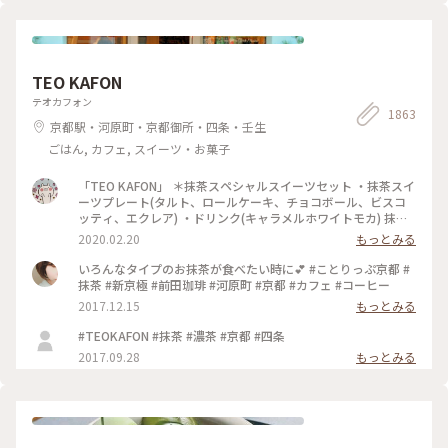
TEO KAFON
テオカフォン
1863
京都駅・河原町・京都御所・四条・壬生
ごはん, カフェ, スイーツ・お菓子
「TEO KAFON」 ＊抹茶スペシャルスイーツセット ・抹茶スイ
ーツプレート(タルト、ロールケーキ、チョコボール、ビスコ
ッティ、エクレア) ・ドリンク(キャラメルホワイトモカ) 抹茶
三昧出来て大満足したそうです。 フォークを2本用意して頂い
2020.02.20
もっとみる
たのですが、娘一人で完食でした。 #TEO KAFON#抹茶三昧#
プチことりっぷ京都#冬のおでかけ
いろんなタイプのお抹茶が食べたい時に💕 #ことりっぷ京都 #
抹茶 #新京極 #前田珈琲 #河原町 #京都 #カフェ #コーヒー
2017.12.15
もっとみる
#TEOKAFON #抹茶 #濃茶 #京都 #四条
2017.09.28
もっとみる