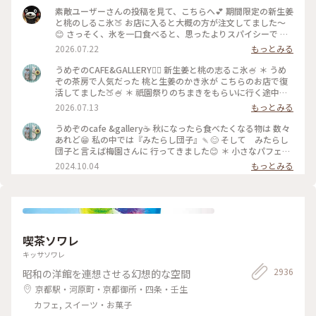
素敵ユーザーさんの投稿を見て、こちらへ💕 期間限定の新生姜
と桃のしるこ氷🍑 お店に入ると大概の方が注文してました〜
😊 さっそく、氷を一口食べると、思ったよりスパイシーで 生
姜の風味が口いっぱい広がります🥰 氷で生姜…はじめて…！
2026.07.22
もっとみる
桃も程よい量で、食べ進めると下には、こし餡！ だから、し
るこなんですね〜🤔 頼んだ時は、何でだろうと思ったけど、な
うめぞのCAFE&GALLERY🏳️‍🌈 新生姜と桃の志るこ氷🍧 ＊ うめ
るほど〜です😘 この後も、山鉾巡りなので、あっという間に
ぞの茶房で人気だった 桃と生姜のかき氷が こちらのお店で復
汗💦になるけど、 真夏に食べるかき氷🍧、魅力的ですよね✨✨
活してました🍑🍧 ＊ 祇園祭りのちまきをもらいに行く途中に
#かき氷 #桃のかき氷
寄ろうかなどうしようかな？と 考えながら前を通ったら桃氷
2026.07.13
もっとみる
の看板でていたので スルーできませんでした😆 ＊ ぴりりとく
る新生姜のシロップが すごいアクセントになって🫚 合間合間
うめぞのcafe &gallery☕️ 秋になったら食べたくなる物は 数々
にみずみずしい桃のスライスを いただきます🍑 ちょっと見え
あれど😁 私の中では『みたらし団子』🍡😊 そして みたらし
づらいですが 中にはもっちり白玉と そしてこし餡が入ってい
団子と言えば梅園さんに 行ってきました😊 ＊ 小さなパフェと
るので 最後には、しるこ氷としていただきました😊 ＊ 人気か
みたらし団子のセット🩷 この小さなパフェのセットが復活し
2024.10.04
もっとみる
き氷だけに🍧 私が最後の一杯だったようで 注文したあとにす
て 小躍りです😁 パフェにはわらび餅と小さな抹茶アイスとク
ぐに看板が引き上げられました💦 後からくる人くる人残念が
ッキーの シンプルなパフェで みたらし団子な合間に食べると
っておられたので （先注文のレジ横の席でした） 暑い中を目
相乗効果でとっても美味しいです😊 もちもちで焦げ目が香ば
当てに来て🍑なかった時の衝撃を 考えたら、食べられて本当
しい 蜜がたっぷりのみたらし団子はやっぱり 美味しかったで
に幸せでした😊 ＊ ギャラリーでは風鈴展が🎐 陶器のブルーの
す🩷 ＊ 投稿の度に言っているような気もしますが 同じ梅園さ
かわいい風鈴たちでした😊 #京都カフェ #かき氷 #桃活 #う
んでも三条店は行列出来てますが こちらはいつもすんなり入
喫茶ソワレ
めぞの #梅園
れます😊 店内の配置を変えられたようで✨ 奥の中庭前の席が2
人席になり 通い始めて幾数年 初めて窓際に座る事ができま
キッサソワレ
した😊 中庭がいい感じです😊🌳 ＊ うめぞのcafe＆galleryは
2936
昭和の洋館を連想させる幻想的な空間
ちょっと甘い物が食べたいなぁーと 思う時に足が向いてしま
うお店です😊 #京都カフェ #パフェ活2024 #みたらし団子 #秋
京都駅・河原町・京都御所・四条・壬生
の彩り #クラシカルな街 #私の好きな京都
カフェ, スイーツ・お菓子