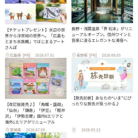
長野・浅間温泉「界 松本」がリニ
【チケットプレゼント】水辺の世
ューアルオープン。信州ワインと
界から浮世絵の世界へ。「広島も
音楽に浸るエレガントな湯宿へ
とまち水族館」ではじまるアート
さんぽ
広島県
[PR]
2026.07.31
長野県
[PR]
2026.08.05
【旅先診断】あなたの“いま”にぴ
ったりな旅先が見つかる♪
【改訂版発売♪】「角館・盛岡」
「仙台」「鎌倉」「伊豆」「軽井
沢」「伊勢志摩」国内6エリアと
海外1エリアがリニューアル
宮城県
2026.07.09
2026.05.15