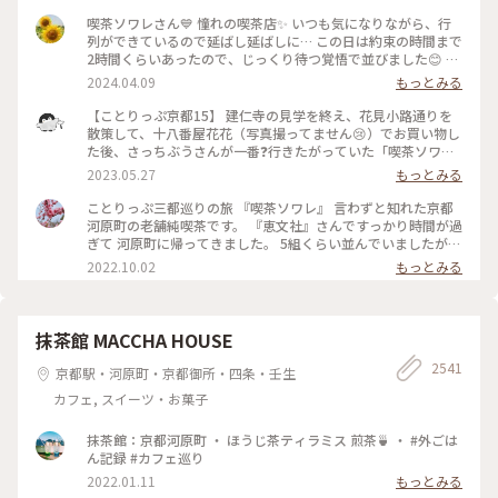
喫茶ソワレさん💙 憧れの喫茶店✨ いつも気になりながら、行
列ができているので延ばし延ばしに… この日は約束の時間まで
2時間くらいあったので、じっくり待つ覚悟で並びました😊 待
つ間も皆さんの投稿で拝見していた青の世界を想像し、ワクワ
2024.04.09
もっとみる
ク💓 結局1時間ほど待ち、店内へ。 1番奥の、部屋が見渡せる
席に着きました。 深く青く、まるで別世界に入ったようです
【ことりっぷ京都15】 建仁寺の見学を終え、花見小路通りを
💙 ぶどうの透かし彫りやライトもクラシックでキレイ✨ 頼ん
散策して、十八番屋花花（写真撮ってません😢）でお買い物し
だのはご存じゼリーポンチ🌈✨ キレイ～✨ 優しいランプの明か
た後、さっちぶうさんが一番❓行きたがっていた「喫茶ソワ
りにかざすとキラキラします✨ ゼリーの懐かしい感じや優しい
レ」さんに向かいました😊 人気のお店なので長蛇の列ができ
2023.05.27
もっとみる
炭酸もいい！ 中の氷がゼリーと同じサイズで、ゼリーだと思
ていると覚悟して行ったのですが、運良く２組しか待っていま
って口に入れてびっくりしてしまいました💦 あっという間に
せんでした😄 15分くらいで案内され、２階の窓側の席へ。若
ことりっぷ三都巡りの旅 『喫茶ソワレ』 言わずと知れた京都
食べ終わってしまいました😣 まだこの雰囲気の中にいたくて
いグループばっかり😱 あ、でも、男性だけで来ているグルー
河原町の老舗純喫茶です。 『恵文社』さんですっかり時間が過
コーヒーでも頼みたい…と思いましたが、きっと外には長い行
プも😊 私はヨーグルトポンチ、さっちぶうさんはゼリーポン
ぎて 河原町に帰ってきました。 5組くらい並んでいましたが、
列ができているでしょうからお店を後にしました。 またこの
チフロートを注文しました。 店内の雰囲気は、暗めの照明で
次々と呼ばれて すんなりと入店できました。 昔ながらのお店
2022.10.02
もっとみる
特別な空間に会いに行きたいです💙 #電車旅 #喫茶ソワレ #喫
したが、落ち着いていて良い雰囲気でした。 美味しくいただ
を守っておられ、 狭い店内ですが、運良く2階の窓辺の 小さな
茶店 #青の世界 #ゼリーポンチ #京都
いてお店を出たのですが、10組くらいが列を作っていました
テーブルにすわれました。 ひんやり涼しげなゼリーポンチを
😳 #私のことりっぷ旅 #京都 #喫茶ソワレ #ヨーグルトポンチ
たのんで 文庫本を読みながら、ひと休みです。 灯りの抑えら
#ゼリーポンチフロート 令和５年５月20日撮影
れた落ち着いた店内は 天井の梁や調度品もシックで美しく 昭
抹茶館 MACCHA HOUSE
和の香りが漂っていますが、 お客さんは若い観光客の方が多
2541
かったです。 お席もすごく近いのですが、 コーナーだったの
京都駅・河原町・京都御所・四条・壬生
で ひっそりと自分の時間を過ごせました✨ ゆるり京都の街歩
カフェ, スイーツ・お菓子
きを楽しむことが できた素敵な1日でした。 ・ ・ #私のことり
っぷ2022 #秋いろとりどり #Myことりっぷ #休日ドライブ #喫
茶ソワレ #純喫茶 #喫茶店 #ゼリーポンチ #ひんやりスイーツ #
抹茶館：京都河原町 ・ ほうじ茶ティラミス 煎茶🍵 ・ #外ごは
京都スイーツ #京都カフェ #レトロ #レトロ喫茶 #昭和レトロ #
ん記録 #カフェ巡り
四条河原町 #京都 #ことりっぷ京都 #ことりっぷ三都巡りの旅
2022.01.11
もっとみる