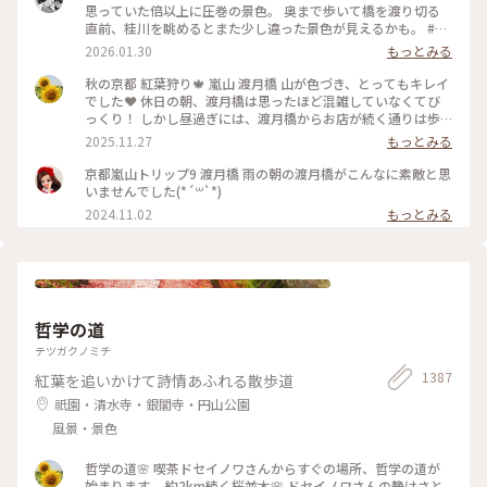
思っていた倍以上に圧巻の景色。 奥まで歩いて橋を渡り切る
直前、桂川を眺めるとまた少し違った景色が見えるかも。 #渡
月橋 #嵐山 #京都旅行 #嵐電 #京都観光
2026.01.30
もっとみる
秋の京都 紅葉狩り🍁 嵐山 渡月橋 山が色づき、とってもキレイ
でした❤️ 休日の朝、渡月橋は思ったほど混雑していなくてび
っくり！ しかし昼過ぎには、渡月橋からお店が続く通りは歩
行者天国になり多くの人でごったがえし、ボート乗り場では長
2025.11.27
もっとみる
蛇の列で60分待ちになってました😳 2025.11.23 #渡月橋 #紅
葉 #嵐山 #京都 #ことりっぷ #秋の装い
京都嵐山トリップ9 渡月橋 雨の朝の渡月橋がこんなに素敵と思
いませんでした(*´꒳`*)
2024.11.02
もっとみる
哲学の道
テツガクノミチ
1387
紅葉を追いかけて詩情あふれる散歩道
祇園・清水寺・銀閣寺・円山公園
風景・景色
哲学の道🌸 喫茶ドセイノワさんからすぐの場所、哲学の道が
始まります。 約2km続く桜並木🌸 ドセイノワさんの静けさと