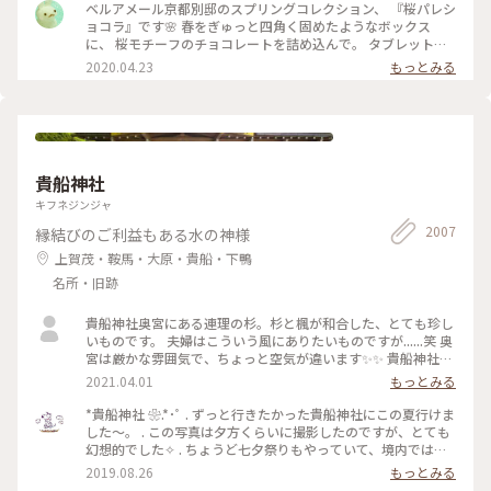
言っても たくさんの味を楽しめる✨ パッケージやデザインも
ベルアメール京都別邸のスプリングコレクション、 『桜パレシ
とても可愛いので ご褒美チョコでもプレゼント用でも どちら
ョコラ』です🌸 春をぎゅっと四角く固めたようなボックス
にもおすすめの詰め合わせです♡ #ほっとひと息 #バレンタイ
に、 桜モチーフのチョコレートを詰め込んで。 タブレットも
ン #スイーツ好き #ゴーラー隊
良いですが、丸いかたちは 丸窓から桜を覗くような和を感じ
2020.04.23
もっとみる
ます。 右から ・桜ブラン・桜ノワール・桜ルビー・桜ミル
ク・桜フレーズ です。 桜の花のフレークやストロベリーにフ
ランボワーズ、 ナッツやドライフルーツのトッピング。 桜の
香りのミルクチョコやルビーチョコを使用し、 一枚ずつ違う
味を楽しめます♪ 金銀のキラキラと満開の桜、 テーブルの上
でのお花見も良いですね😊 #ベルアメール #BELAMER #京都 #
貴船神社
桜 #桜スイーツ #和スイーツ #チョコレート #お取り寄せ #手み
やげ #おみやげ
キフネジンジャ
2007
縁結びのご利益もある水の神様
上賀茂・鞍馬・大原・貴船・下鴨
名所・旧跡
貴船神社奥宮にある連理の杉。杉と楓が和合した、とても珍し
いものです。 夫婦はこういう風にありたいものですが......笑 奥
宮は厳かな雰囲気で、ちょっと空気が違います✨✨ 貴船神社ま
で行かれたら、是非行ってみてほしいです。
2021.04.01
もっとみる
*貴船神社 ❀.*･ﾟ . ずっと行きたかった貴船神社にこの夏行けま
した～。 . この写真は夕方くらいに撮影したのですが、とても
幻想的でした✧︎ . ちょうど七夕祭りもやっていて、境内では七
夕がたくさんありました🎋✧̣̥̇ . #貴船神社 #神社巡り #旅のひと
2019.08.26
もっとみる
とき #夏旅2019