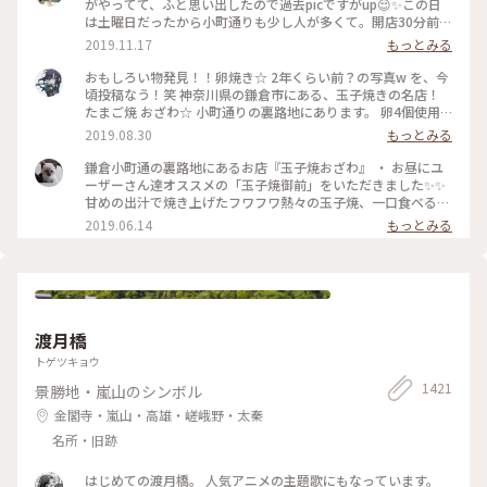
がやってて、ふと思い出したので過去picですがup😌✨この日
は土曜日だったから小町通りも少し人が多くて。開店30分前に
並び始めて、既に前に10人ほどいましたよ〜。運良く1巡目で
2019.11.17
もっとみる
入れたので、玉子焼きを注文😎なんともいえない甘さと出汁の
お味と、、、とりあえず美味😂笑！また機会があれば行きたい
おもしろい物発見！！卵焼き☆ 2年くらい前？の写真w を、今
なあ。
頃投稿なう！笑 神奈川県の鎌倉市にある、玉子焼きの名店！
たまご焼 おざわ☆ 小町通りの裏路地にあります。 卵4個使用
で、砂糖醤油の風味の後に、出汁の風味と旨みが来る感じでし
2019.08.30
もっとみる
た！ 口当たりは柔らでした！ 記憶でわ… 開店の11時半前に行
ったのに、長者の列で30分以上待った記憶が… 懐かし～ ま
鎌倉小町通の裏路地にあるお店『玉子焼おざわ』 ・ お昼にユ
た、食べに行きたいな～ #神奈川 #鎌倉 #玉子焼き #おざわ #御
ーザーさん達オススメの「玉子焼御前」をいただきました✨✨
膳 #名店 #小町通り #裏 #過去
甘めの出汁で焼き上げたフワフワ熱々の玉子焼、一口食べると
旨味がジュワーッと広がります😆 この味は絶対家で再現でき
2019.06.14
もっとみる
ない美味しさです🌟 ・ ちなみに、ご飯の上の昆布もいいお
味。 玉子焼の箸休め的な役目を果たしていますよ😊 鎌倉に行
かれた時はぜひご賞味あれ！ #玉子焼おざわ #玉子焼御前 #鎌
倉 #小町通り
渡月橋
トゲツキョウ
1421
景勝地・嵐山のシンボル
金閣寺・嵐山・高雄・嵯峨野・太秦
名所・旧跡
はじめての渡月橋。 人気アニメの主題歌にもなっています。