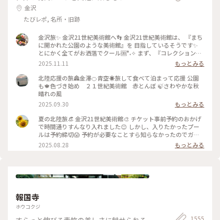
金沢
たびレポ, 名所・旧跡
金沢旅✨ 金沢21世紀美術館へ👣 金沢21世紀美術館は、 『まち
に開かれた公園のような美術館』を 目指しているそうです✨
とにかく全てがお洒落でクール🆒°˖✧ まず、『コレクション展
2 文字の可能性』を鑑賞。 現代アート作品における「文字」
2025.11.11
もっとみる
の表現に 焦点を当てて、文字が持つ可能性を 絵画、版画、
書、陶芸、映像など 様々な形式の作品を通して探求していま
北陸応援の旅🏯金澤🍊青空☀️旅して食べて泊まって応援 公園
す。 文字に関して多角的な視点から見た作品の数々、 こうい
も🍁色づき始め ２１世紀美術館 赤とんぼ 🍃さわやかな秋
う見方もあるんだ！と とても興味深かったです✨ また、
晴れの風
『SIDE CORE Living road, Living space / 生きている道、生き
2025.09.30
もっとみる
るための場所』も鑑賞。 これは、アートチームSIDE COREの
展覧会で、 「道」や「移動」をテーマに、 ストリートカルチ
夏の北陸旅👒 金沢21世紀美術館🎨‎ チケット事前予約のおかげ
ャーの視点から 「異なる場所をつなぐ表現」、 「生きるため
で時間通りすんなり入れました😊 しかし、入りたかったプー
の場所」を 美術館の中に創出することを目指しているそう✨
ルは予約締切😱 予約が必要なことすら知らなかったのでガッ
様々な角度から道や移動を見ている作品、 一体感もあってと
カリ💧 そうですよね、人気の美術館ですものね… そして雨の
2025.08.28
もっとみる
っても面白かったです！ 一日中いても楽しめる とっても素敵
ため、屋外でプールを上から覗くのも中止になっていました💧
な美術館でした💕 ✳︎ 『コレクション展2 文字の可能性』
この時の展覧会はテーマが重く、見るのが辛くて途中でギブア
2025年9月27日(土) - 2026年1月18日(日） ✳︎ 『SIDE CORE
ップしてしまいました… 館内をぐるっと回っていると雨が止
Living road, Living space / 生きている道、生きるための場
み、上から覗くプールが見られるようになり急いで見学！ も
所』 2025年10月18日(土) - 2026年3月15日(日) #金沢21世紀
のの数分でまた雨が降り始めて見学中止になり、少しの間でし
美術館 #コレクション展2文字の可能性
たが見られて良かったです😊 館内外にアート作品に溢れ、か
#SIDECORELivingroadLivingspace/生きている道生きるため
報国寺
わいいラビットチェアや、憧れのアルネ・ヤコブセンデザイン
の場所 #ことりっぷと一緒 #金沢 #金沢旅
のアントチェアやスワンチェアに座れたのも満足✨ 女子トイレ
ホウコクジ
の中にもアートがありました🎨 #夏の北陸旅 #北陸旅 #金沢21
1555
すらっと伸びる青竹の美しさに魅せられる