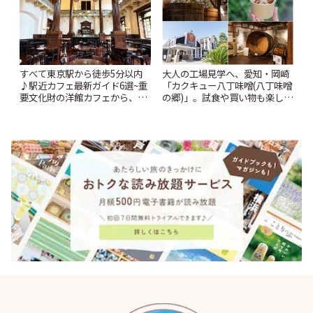
すべて東京駅から徒歩5分以内
大人の工場見学へ、愛知・岡崎
♪駅近カフェ最新ガイド6選~重
「カクキュー八丁味噌(八丁味噌
要文化財の洋館カフェから、改
の郷)」。試食や買い物も楽しみ
札すぐのレトロ喫茶まで~ | こと
♪ | ことりっぷ
りっぷ