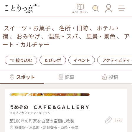
ガイド・マガジン
スイーツ・お菓子
、
名所・旧跡
、
ホテル・
宿
、
おみやげ
、
温泉・スパ
、
風景・景色
、
ア
ート・カルチャー
絞り込む
たびレポ
イベント
アクティビティ
スポット
記事
投稿
うめぞの ＣＡＦＥ＆ＧＡＬＬＥＲＹ
ウメゾノカフェアンドギャラリー
3228
築100年の町家を白壁の空間に改装
京都駅・河原町・京都御所・四条・壬生