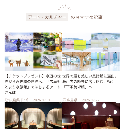
のおすすめ記事
アート・カルチャー
世界で最も美しい美術館に選出。
【チケットプレゼント】水辺の世
瀬戸内の絶景に溶け込む、動く
界から浮世絵の世界へ。「広島も
「下瀬美術館」へ
とまち水族館」ではじまるアート
さんぽ
広島県
[PR]
2026.07.31
広島県
2026.07.27