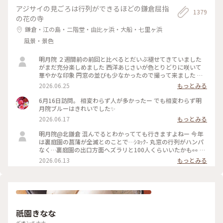
アジサイの見ごろは行列ができるほどの鎌倉屈指
1379
の花の寺
鎌倉・江の島・二階堂・由比ヶ浜・大船・七里ヶ浜
風景・景色
明月院 ２週間前の前回と比べるとだいぶ褪せてきていました
がまだ充分楽しめました 西洋あじさいが色とりどりに咲いて
華やかな印象 円窓の並びも少なかったので撮って来ました 裏
庭園の菖蒲の復活を願います
2026.06.25
もっとみる
6月16日訪問。 相変わらず人が多かったー でも相変わらず明
月院ブルーはきれいでした✨
2026.06.17
もっとみる
明月院@北鎌倉 混んでるとわかってても行きますよねー 今年
は裏庭園の菖蒲が全滅とのことで…ｼﾖｯｸ- 丸窓の行列がハンパ
なく…裏庭園の出口方面へズラリと100人くらいいたかも👀 装
飾のあじさいがとても素敵だったのでそりゃー撮りたくなりま
2026.06.13
もっとみる
すよねー(ﾜｶﾙｰ) 写真もなかなか撮りづらいほどの人混み 急な方
向転換や振り返りは注意⚠️です バッグとか当たりますし当て
られます すれ違いも譲り合いでマナーは守られてますがとっ
ても疲れます… 夕方の空いてる時間を狙うのがいいのかもです
祇園きなな
ギオンキナナ