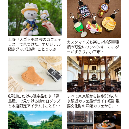
上野「大ゴッホ展 夜のカフェテ
カスタマイズも楽しい!約500種
ラス」で見つけた、オリジナル
類の可愛いワッペンキーホルダ
限定グッズ10選 | ことりっぷ
ーがずらり。小平市
「Kimamaya T&K」 | ことりっ
ぷ
8月10日だけの限定品も♪「豊
すべて東京駅から徒歩5分以内
島屋」で見つける鳩の日グッズ
♪駅近カフェ最新ガイド6選~重
と本店限定アイテム | ことりっ
要文化財の洋館カフェから、改
ぷ
札すぐのレトロ喫茶まで~ | こと
りっぷ