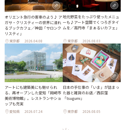
地元野菜をたっぷり使ったメニュ
オリエント急行の客車のよう♪ ア
ーも♪アート空間でくつろぎタイ
ガサ・クリスティーの世界に浸れ
ムを／高円寺「まぁるいカフェ」
るブックカフェ／神田「サロンク
リスティ」
東京都
2026.04.08
東京都
2026.08.03
日本の手仕事の「いま」が詰まっ
アートにも建築美にも魅せられ
た器と雑貨のお店／西荻窪
る、再オープンした愛知「岡崎市
「tsugumi」
美術博物館」。レストランやショ
ップも充実
愛知県
2026.07.24
東京都
2026.08.05