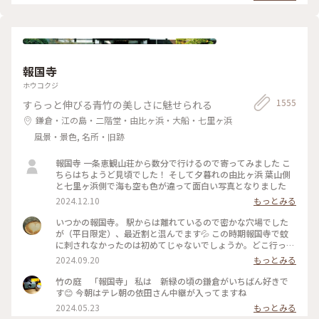
ため、屋外でプールを上から覗くのも中止になっていました💧
な美術館でした💕 ✳︎ 『コレクション展2 文字の可能性』
この時の展覧会はテーマが重く、見るのが辛くて途中でギブア
2025年9月27日(土) - 2026年1月18日(日） ✳︎ 『SIDE CORE
ップしてしまいました… 館内をぐるっと回っていると雨が止
Living road, Living space / 生きている道、生きるための場
み、上から覗くプールが見られるようになり急いで見学！ も
所』 2025年10月18日(土) - 2026年3月15日(日) #金沢21世紀
のの数分でまた雨が降り始めて見学中止になり、少しの間でし
美術館 #コレクション展2文字の可能性
たが見られて良かったです😊 館内外にアート作品に溢れ、か
#SIDECORELivingroadLivingspace/生きている道生きるため
報国寺
わいいラビットチェアや、憧れのアルネ・ヤコブセンデザイン
の場所 #ことりっぷと一緒 #金沢 #金沢旅
のアントチェアやスワンチェアに座れたのも満足✨ 女子トイレ
ホウコクジ
の中にもアートがありました🎨 #夏の北陸旅 #北陸旅 #金沢21
1555
すらっと伸びる青竹の美しさに魅せられる
世紀美術館 #美術館 #金沢 #石川 #アートな景色
鎌倉・江の島・二階堂・由比ヶ浜・大船・七里ヶ浜
風景・景色, 名所・旧跡
報国寺 一条恵観山荘から数分で行けるので寄ってみました こ
ちらはちようど見頃でした！ そして夕暮れの由比ヶ浜 葉山側
と七里ヶ浜側で海も空も色が違って面白い写真となりました
2024.12.10
もっとみる
いつかの報国寺。 駅からは離れているので密かな穴場でした
が（平日限定）、最近割と混んでます💦 この時期報国寺で蚊
に刺されなかったのは初めてじゃないでしょうか。どこ行っ
た〜🦟 #ことりっぷ旅2024 #鎌倉
2024.09.20
もっとみる
竹の庭 「報国寺」 私は 新緑の頃の鎌倉がいちばん好きで
す😊 今朝はテレ朝の依田さん中継が入ってますね
2024.05.23
もっとみる