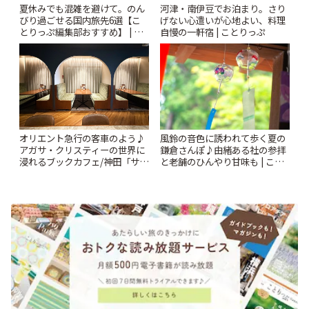
夏休みでも混雑を避けて。のん
河津・南伊豆でお泊まり。さり
びり過ごせる国内旅先6選【こ
げない心遣いが心地よい、料理
とりっぷ編集部おすすめ】 | こ
自慢の一軒宿 | ことりっぷ
とりっぷ
風鈴の音色に誘われて歩く夏の
オリエント急行の客車のよう♪
鎌倉さんぽ♪由緒ある社の参拝
アガサ・クリスティーの世界に
と老舗のひんやり甘味も | こと
浸れるブックカフェ/神田「サロ
りっぷ
ンクリスティ」 | ことりっぷ