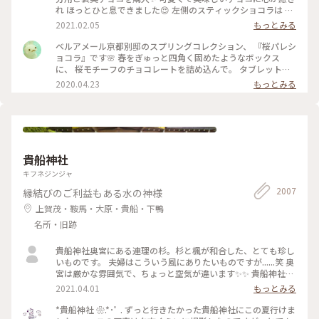
れ ほっとひと息できました😍 左側のスティックショコラは キ
ャラメルやルビーチョコ、 右側はお酒入りチョコや 京都産の
2021.02.05
もっとみる
抹茶や宮崎県産日向夏 愛媛県産ほうじ茶など チョコと一言で
言っても たくさんの味を楽しめる✨ パッケージやデザインも
ベルアメール京都別邸のスプリングコレクション、 『桜パレシ
とても可愛いので ご褒美チョコでもプレゼント用でも どちら
ョコラ』です🌸 春をぎゅっと四角く固めたようなボックス
にもおすすめの詰め合わせです♡ #ほっとひと息 #バレンタイ
に、 桜モチーフのチョコレートを詰め込んで。 タブレットも
ン #スイーツ好き #ゴーラー隊
良いですが、丸いかたちは 丸窓から桜を覗くような和を感じ
2020.04.23
もっとみる
ます。 右から ・桜ブラン・桜ノワール・桜ルビー・桜ミル
ク・桜フレーズ です。 桜の花のフレークやストロベリーにフ
ランボワーズ、 ナッツやドライフルーツのトッピング。 桜の
香りのミルクチョコやルビーチョコを使用し、 一枚ずつ違う
味を楽しめます♪ 金銀のキラキラと満開の桜、 テーブルの上
でのお花見も良いですね😊 #ベルアメール #BELAMER #京都 #
貴船神社
桜 #桜スイーツ #和スイーツ #チョコレート #お取り寄せ #手み
やげ #おみやげ
キフネジンジャ
2007
縁結びのご利益もある水の神様
上賀茂・鞍馬・大原・貴船・下鴨
名所・旧跡
貴船神社奥宮にある連理の杉。杉と楓が和合した、とても珍し
いものです。 夫婦はこういう風にありたいものですが......笑 奥
宮は厳かな雰囲気で、ちょっと空気が違います✨✨ 貴船神社ま
で行かれたら、是非行ってみてほしいです。
2021.04.01
もっとみる
*貴船神社 ❀.*･ﾟ . ずっと行きたかった貴船神社にこの夏行けま