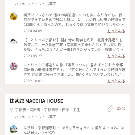
の彩り #クラシカルな街 #私の好きな京都
カフェ, スイーツ・お菓子
喫茶ソワレさん💙 憧れの喫茶店✨ いつも気になりながら、行
列ができているので延ばし延ばしに… この日は約束の時間まで
2時間くらいあったので、じっくり待つ覚悟で並びました😊 待
つ間も皆さんの投稿で拝見していた青の世界を想像し、ワクワ
2024.04.09
もっとみる
ク💓 結局1時間ほど待ち、店内へ。 1番奥の、部屋が見渡せる
席に着きました。 深く青く、まるで別世界に入ったようです
【ことりっぷ京都15】 建仁寺の見学を終え、花見小路通りを
💙 ぶどうの透かし彫りやライトもクラシックでキレイ✨ 頼ん
散策して、十八番屋花花（写真撮ってません😢）でお買い物し
だのはご存じゼリーポンチ🌈✨ キレイ～✨ 優しいランプの明か
た後、さっちぶうさんが一番❓行きたがっていた「喫茶ソワ
りにかざすとキラキラします✨ ゼリーの懐かしい感じや優しい
レ」さんに向かいました😊 人気のお店なので長蛇の列ができ
2023.05.27
もっとみる
炭酸もいい！ 中の氷がゼリーと同じサイズで、ゼリーだと思
ていると覚悟して行ったのですが、運良く２組しか待っていま
って口に入れてびっくりしてしまいました💦 あっという間に
せんでした😄 15分くらいで案内され、２階の窓側の席へ。若
ことりっぷ三都巡りの旅 『喫茶ソワレ』 言わずと知れた京都
食べ終わってしまいました😣 まだこの雰囲気の中にいたくて
いグループばっかり😱 あ、でも、男性だけで来ているグルー
河原町の老舗純喫茶です。 『恵文社』さんですっかり時間が過
コーヒーでも頼みたい…と思いましたが、きっと外には長い行
プも😊 私はヨーグルトポンチ、さっちぶうさんはゼリーポン
ぎて 河原町に帰ってきました。 5組くらい並んでいましたが、
列ができているでしょうからお店を後にしました。 またこの
チフロートを注文しました。 店内の雰囲気は、暗めの照明で
次々と呼ばれて すんなりと入店できました。 昔ながらのお店
2022.10.02
もっとみる
特別な空間に会いに行きたいです💙 #電車旅 #喫茶ソワレ #喫
したが、落ち着いていて良い雰囲気でした。 美味しくいただ
を守っておられ、 狭い店内ですが、運良く2階の窓辺の 小さな
茶店 #青の世界 #ゼリーポンチ #京都
いてお店を出たのですが、10組くらいが列を作っていました
テーブルにすわれました。 ひんやり涼しげなゼリーポンチを
😳 #私のことりっぷ旅 #京都 #喫茶ソワレ #ヨーグルトポンチ
たのんで 文庫本を読みながら、ひと休みです。 灯りの抑えら
#ゼリーポンチフロート 令和５年５月20日撮影
れた落ち着いた店内は 天井の梁や調度品もシックで美しく 昭
抹茶館 MACCHA HOUSE
和の香りが漂っていますが、 お客さんは若い観光客の方が多
2541
かったです。 お席もすごく近いのですが、 コーナーだったの
京都駅・河原町・京都御所・四条・壬生
で ひっそりと自分の時間を過ごせました✨ ゆるり京都の街歩
カフェ, スイーツ・お菓子
きを楽しむことが できた素敵な1日でした。 ・ ・ #私のことり
っぷ2022 #秋いろとりどり #Myことりっぷ #休日ドライブ #喫
茶ソワレ #純喫茶 #喫茶店 #ゼリーポンチ #ひんやりスイーツ #
抹茶館：京都河原町 ・ ほうじ茶ティラミス 煎茶🍵 ・ #外ごは
京都スイーツ #京都カフェ #レトロ #レトロ喫茶 #昭和レトロ #
ん記録 #カフェ巡り