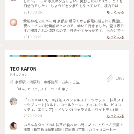
した～。 . この写真は夕方くらいに撮影したのですが、とても
幻想的でした✧︎ . ちょうど七夕祭りもやっていて、境内では七
夕がたくさんありました🎋✧̣̥̇ . #貴船神社 #神社巡り #旅のひと
2019.08.26
もっとみる
とき #夏旅2019
貴船神社 2017年5月 京都府 朝早くから叡電に揺られて貴船口
駅へ！バスの始発前だったので、歩いて行きました。登り坂で
すが舗装された道路なので、行きやすかったです。 おかげで人
の少ないシーンとした空気を味わえたので良かったです。 御朱
2019.03.21
もっとみる
印ももらえて大満足でした☺️ 京都旅行は早寝早起きになりま
すね笑。 #京都 #貴船神社
TEO KAFON
テオカフォン
1863
京都駅・河原町・京都御所・四条・壬生
ごはん, カフェ, スイーツ・お菓子
「TEO KAFON」 ＊抹茶スペシャルスイーツセット ・抹茶スイ
ーツプレート(タルト、ロールケーキ、チョコボール、ビスコ
ッティ、エクレア) ・ドリンク(キャラメルホワイトモカ) 抹茶
三昧出来て大満足したそうです。 フォークを2本用意して頂い
2020.02.20
もっとみる
たのですが、娘一人で完食でした。 #TEO KAFON#抹茶三昧#
プチことりっぷ京都#冬のおでかけ
いろんなタイプのお抹茶が食べたい時に💕 #ことりっぷ京都 #
抹茶 #新京極 #前田珈琲 #河原町 #京都 #カフェ #コーヒー