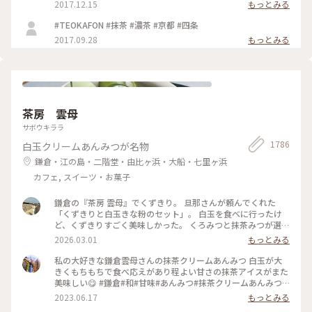
2017.12.15
もっとみる
#TEOKAFON #抹茶 #濃茶 #京都 #四条
2017.09.28
もっとみる
茶房 雲母
サボウキララ
1786
白玉クリームあんみつが名物
鎌倉・江の島・二階堂・由比ヶ浜・大船・七里ヶ浜
カフェ, スイーツ・お菓子
鎌倉の『茶房 雲母』でくずきり。 旦那さんが頼んでくれた
「くずきりと白玉きな粉のセット」。 白玉を食べに行ったけ
ど、くずきりすごく美味しかった。 くろみつと抹茶みつが選べ
ます。 1時間待ちを想定して行ったら、30分も待たずに入れ
2026.03.01
もっとみる
た。 梅の見える特等席。 けど、席についてから出てくるまで
30分弱かかったので、だいたい1時間。 1時間くらいなら、並
私の大好きな鎌倉雲母さんの抹茶クリームあんみつ 白玉が大
んでも食べたいクオリティ。 #神奈川#鎌倉#茶房雲母#白玉#お
きくもちもちで食べ応えがあり程よい甘さの抹茶アイスがまた
もちずき#Ayuのおやつ#はじめての鎌倉
美味しい😋 #鎌倉#和#甘味#あんみつ#抹茶クリームあんみつ#
雲母
2023.06.17
もっとみる