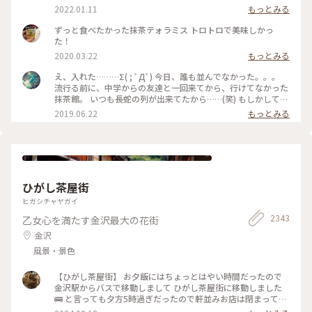
四条河原町 #京都 #ことりっぷ京都 #ことりっぷ三都巡りの旅
2022.01.11
もっとみる
ずっと食べたかった抹茶テォラミス トロトロで美味しかっ
た！
2020.03.22
もっとみる
え、入れた………Σ( ; ﾟДﾟ) 今日、誰も並んでなかった。。。
流行る前に、中学からの友達と一回来てから、行けてなかった
抹茶館。 いつも長蛇の列が出来てたから……(笑) もしかして、
別の所に新しい店舗が出来たのかな？ ……と、思ってたのです
2019.06.22
もっとみる
が、店の外に出たら列が出来てましたΣ( ; ﾟДﾟ)運が良かっ
た！！ メニューは、ほうじ茶ティラミスのセット😋🍴💕 上の
粉(？)が、ほうじ茶風味。きな粉にほうじ茶がブレンドされて
るのかな……？？ほうじ茶だけだと、あんな粉っぽくないと思
うけど🤔 まぁ！美味しかったからいっか(笑) #抹茶館 #抹茶 #
ほうじ茶ティラミス #京都
ひがし茶屋街
ヒガシチャヤガイ
2343
乙女心を満たす金沢最大の花街
金沢
風景・景色
【ひがし茶屋街】 お夕飯にはちょっとはやい時間だったので
金沢駅からバスで移動しまして ひがし茶屋街に移動しました
🚌 と言っても夕方5時過ぎだったので軒並みお店は閉まってる
ー😱 お目当てだったカフェも金箔ソフトも油取り紙も買えな