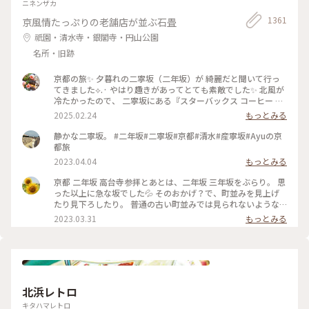
ニネンザカ
1361
京風情たっぷりの老舗店が並ぶ石畳
祇園・清水寺・銀閣寺・円山公園
名所・旧跡
京都の旅✨ 夕暮れの二寧坂（二年坂）が 綺麗だと聞いて行っ
てきました︎︎⟡.· やはり趣きがあってとても素敵でした✨ 北風が
冷たかったので、 二寧坂にある『スターバックス コーヒー 京
都二寧坂ヤサカ茶屋店』さんへ行き コーヒーであたたまりま
2025.02.24
もっとみる
した☕️✨ 抹茶バターサンドも美味しかった♡ こちらのスタバ
は、 築100年を超える伝統的な日本家屋の店舗で、 畳の間で
静かな二寧坂。 #二年坂#二寧坂#京都#清水#産寧坂#Ayuの京
コーヒー体験が楽しめます。 私の隣にいた観光客さんが、 畳
都旅
の間はどこかと聞いてこられたので こちらですよとお伝えし
2023.04.04
もっとみる
ました😊 観光客さんは「ここに来るのが 夢だったんです✨」
と話していました。 その気持ちがよくわかります。 とても素
京都 二年坂 高台寺参拝とあとは、二年坂 三年坂をぶらり。 思
敵なスタバでした⟡.·*. のんびりと散策が楽しい 夕暮れのニ寧
った以上に急な坂でした💦 そのおかげ？で、町並みを見上げ
坂でした(˶ˊᵕˋ˵)✨ #二寧坂 #二年坂 #京都 #京都旅 #スターバ
たり見下ろしたり。 普通の古い町並みでは見られないような
ックスコーヒー京都二寧坂ヤサカ茶屋店 #スタバ #ぽかぽか #
風景でした。 そして、見たかった町並み越しの五重塔✨ ちょ
2023.03.31
もっとみる
夕暮れの二寧坂
うどお庭からしだれ桜の枝が出ていて、フォトスポットになっ
ていました☺️ #私のことりっぷ旅 #花だより #レトロな街 #My
ことりっぷ #二年坂 #二寧坂 #三年坂 #法観寺 #五重塔 #京都 #
お花見 #桜
北浜レトロ
キタハマレトロ