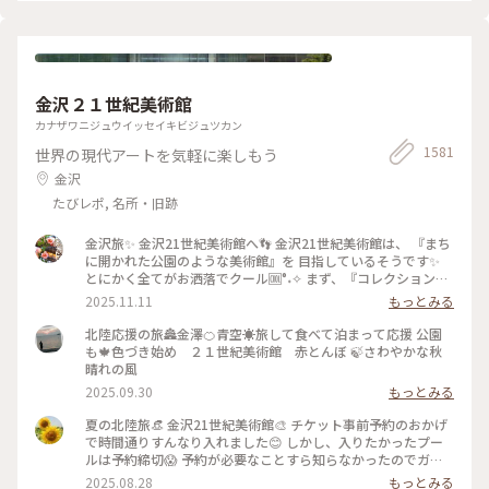
言っていましたが、最終的には大満足でした✌️ 2022.11.23 #秋
いろとりどり #Myことりっぷ #瑠璃光院 #紅葉狩り #紅葉 #京
都
金沢２１世紀美術館
カナザワニジュウイッセイキビジュツカン
1581
世界の現代アートを気軽に楽しもう
金沢
たびレポ, 名所・旧跡
金沢旅✨ 金沢21世紀美術館へ👣 金沢21世紀美術館は、 『まち
に開かれた公園のような美術館』を 目指しているそうです✨
とにかく全てがお洒落でクール🆒°˖✧ まず、『コレクション展
2 文字の可能性』を鑑賞。 現代アート作品における「文字」
2025.11.11
もっとみる
の表現に 焦点を当てて、文字が持つ可能性を 絵画、版画、
書、陶芸、映像など 様々な形式の作品を通して探求していま
北陸応援の旅🏯金澤🍊青空☀️旅して食べて泊まって応援 公園
す。 文字に関して多角的な視点から見た作品の数々、 こうい
も🍁色づき始め ２１世紀美術館 赤とんぼ 🍃さわやかな秋
う見方もあるんだ！と とても興味深かったです✨ また、
晴れの風
『SIDE CORE Living road, Living space / 生きている道、生き
2025.09.30
もっとみる
るための場所』も鑑賞。 これは、アートチームSIDE COREの
展覧会で、 「道」や「移動」をテーマに、 ストリートカルチ
夏の北陸旅👒 金沢21世紀美術館🎨‎ チケット事前予約のおかげ
ャーの視点から 「異なる場所をつなぐ表現」、 「生きるため
で時間通りすんなり入れました😊 しかし、入りたかったプー
の場所」を 美術館の中に創出することを目指しているそう✨
ルは予約締切😱 予約が必要なことすら知らなかったのでガッ
様々な角度から道や移動を見ている作品、 一体感もあってと
カリ💧 そうですよね、人気の美術館ですものね… そして雨の
2025.08.28
もっとみる
っても面白かったです！ 一日中いても楽しめる とっても素敵