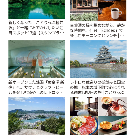
新しくなった「ことりっぷ軽井
青葉通の緑を眺めながら、静か
沢」と一緒におでかけしたい注
な時間を。仙台「Echoes」で
目スポット13選【スタンプラリ
楽しむモーニングとランチ | こ
ー開催中】 | ことりっぷ
とりっぷ
新オープンした銭湯「黄金湯 新
レトロな蔵造りの街並みと国宝
宿」へ。サウナとクラフトビー
の城。松本の城下町で心ほぐれ
ルを楽しむ癒やしのレトロ空間
る週末1泊2日の旅 | ことりっぷ
| ことりっぷ