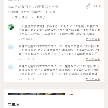
1371
なめらかな口どけの定番スイーツ
祇園・清水寺・銀閣寺・円山公園
カフェ, スイーツ・お菓子
【祇園きなな 本店】 まるまるっとしたアイスを使った和パフ
ェが楽しめます🍹✨ 小さなお子さんは入店不可ですが階段を登
った先に広がるこじんまりとして静かな居心地の良いお店。
パフェはきなこや抹茶、黒ゴマなどを使った和なものからティ
2025.04.01
もっとみる
ラミスの入ったイタリアン風、ベリーを使ったものなど様々。
アイスの食べ比べやふわふわのかき氷、焼き菓子、クロックム
京都の祗園でおすすめのスイーツ、きなこの生アイスが食べれ
ッシュのようなフードメニューもあります。 こちらもアニメ・
る祗園きなな＊° ここは舞妓さん御用達のアイス専門店で行列
名探偵コナンで取り上げられました✨ #京都グルメ #京都 #祇
ができるお店として有名です( ・∇・) おすすめは最高級の丹波
園 #本店 #人気店 #聖地巡礼 #パフェ #きなこ #黒ゴマ #アイス
黒豆を使用したきなこの生アイス『できたてきなな』。(600円
2019.10.13
もっとみる
クリーム #かき氷 #フォトジェニック #名探偵コナン
ほうじ茶付)なんと添加物、保存料、卵を一切使ってません。
濃厚なのに甘すぎず、口どけが最高で本当においしかったので
京都の祗園でおすすめのスイーツ、生きなこアイスが食べれる
京都にきたらまた立ち寄りたいお店の1つになりました♡ #京
祗園きなな＊° ここは舞妓さん御用達のアイス専門店で行列が
都#おすすめ#スイーツ#アイス#秋の味覚ゴーラー隊#きなこ
できるお店として有名です( ・∇・) お店のおすすめは最高級の
丹波黒豆を使用したきなこの生アイス『できたてきなな』。
2019.10.13
もっとみる
(600円ほうじ茶付)なんと添加物、保存料、卵を一切使ってま
せん。 濃厚なのに甘すぎず、口どけが最高で本当においしかっ
たので京都にきたらまた立ち寄りたいお店の1つになりました
♡ #京都#おすすめ#スイーツ#アイス#秋の味覚ゴーラー隊#き
なこ
二年坂