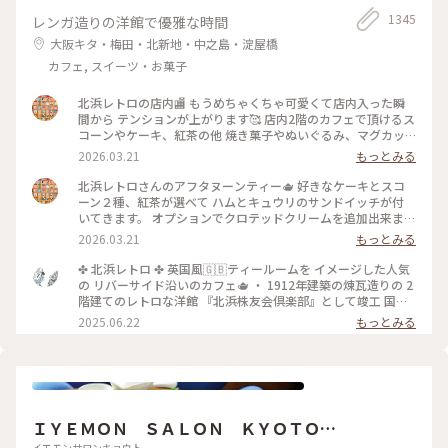
1345
レンガ造りの洋館で優雅な時間
大阪キタ・梅田・北新地・中之島・淀屋橋
カフェ, スイーツ・お菓子
北浜レトロの店内🏬 もうめちゃくちゃ可愛くて店内入った瞬
間から テンションが上がります🥰 店内2階のカフェで頂けるス
コーンやケーキ、紅茶の他 焼き菓子やぬいぐるみ、マグカッ
プやプレゼント用の 詰め合わせなど購入することが出来ます✨
2026.03.21
もっとみる
店内はシックなアンティーク家具にミントグリーンが 映えて
素敵な空間です〜！
北浜レトロさんのアフタヌーンティー🫖 好きなケーキとスコ
ーン２種、紅茶が選べて ハムとキュウリのサンドイッチが付
いてきます。 オプションでクロテッドクリームを追加出来ます
✨ スコーンは季節限定のさくらとくるみをチョイス。 ケーキ
2026.03.21
もっとみる
はストロベリースペシャルショートケーキです🍓 ウェッジウ
ッドのお皿に乗せられてボリュームが凄いです😳 ケーキも1ピ
✤ 北浜レトロ ✤ 英国風🇬🇧ティールームを イメージした人気
ースがかなり大きく、しっかり甘め。 スコーンは温かく香り
の リバーサイド沿いのカフェ🫖 ・ 1912年建築の煉瓦造りの 2
もよくサクサクで美味しいです！ サンドイッチも黒胡椒が効
階建てのレトロな洋館 『北浜株友会倶楽部』として竣工 国の
いていて甘いとしょっぱいで 最高です〜！ めちゃくちゃボリ
登録有形文化財に指定 ・ 最近は行列のあまりスルーすること
2025.06.22
もっとみる
ュームがありますが紅茶も差し湯が 用意されていて最後まで
が 多くてこの日は平日の雨の日☔ 15時頃にも関わらず空いて
紅茶を楽しめます。 一階の売店で一目惚れしたレトロベアと一
いて ラッキー✌️でした！ そして2階でイートイン🥰 ブルーベリ
緒に過ごしました💕
ーチーズケーキ🫐 アールグレイティー🫖を 昔から変わらずゆ
ったりと 優雅に過ごせる お茶じかんでした😊🫖 ✤ーーーーー
ーーーーーーーーーーーーーーー✤ #北浜レトロ#英国風カフ
ェ#アフタヌーンティー #人気店#紅茶専門店#国の登録有形文
ＩＹＥＭＯＮ ＳＡＬＯＮ ＫＹＯＴＯ
化財 #北浜カフェ#大阪カフェ#はじめての投稿 #はじめての投
稿#大阪のおいしいもん #ことりっぷ大阪
イエモンサロンキョウト