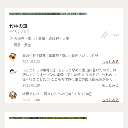
竹林の道
チクリンノミチ
1552
金閣寺・嵐山・高雄・嵯峨野・太秦
風景・景色
春の竹林 #京都 #電車旅 #嵐山 #春色さがし #竹林
2024.04.22
もっとみる
【ことりっぷ京都22】 ちょっと早めに嵐山に着いたので、お
店はどこもオープンの準備中でした😵 とりあえず、竹林の小
径へ行きました😊 ここも修学旅行生と外国人観光客が多く、
特に中国系の方の声が竹林の中に響いていました🤫 竹林の小
2023.05.28
もっとみる
径には人力車専用の道が整備されており、外国人観光客を乗せ
た人力車に出会いました😄 #私のことりっぷ旅 #京都 #竹林の
綺麗でした！ 清々しかった(((o( *＞Å＜*)o)))
小径 #人力車 令和５年５月21日撮影
2020.12.06
もっとみる