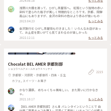
2024.08.18
もっとみる
いのー⁈😭な様子でしたが 食べ歩きやお買い物ができない代わ
りに 夕方になりだいぶ涼しくなった古い街並みを 観光客少な
浅野川大橋を渡って、ひがし茶屋街へ。 紅殻という独特の赤い
めで堪能できたのでそれはそれでヨシです👍 賑やかなひがし
染料で塗られた格子が美しく特徴的なところです。京都、飛騨
茶屋街はまた今度のお楽しみに取っておくとして 昔の風情を
高山にもありますが、金沢の染料の色はより赤みが強いものだ
堪能しつつ夕涼みのお散歩になりました🚶🚶‍♀️ （2024.8.11） #
そう。 茶屋街以外でも、市内のあちこちでこの木虫籠(きむす
2023.04.23
もっとみる
古い街並み #ひがし茶屋街 #ひゃくまんさん #夕涼み #お散歩 #
こ)と呼ばれる、むしかごのような細い格子を見かけました。
北陸応援旅 #ドライブ旅 #金沢 #ことりっぷ金沢 #クラシカル
風情があり素敵です。 東料亭組合の前を通ると、芸妓さんの三
金沢旅行⑥ ひがし茶屋街も行きました！ いろんなお店があっ
な街 #ことりっぷ旅2024
味線のお稽古の音が聞こえてきました。 石畳の上をのんびり
て、お土産を買いがてら見てまわるのが楽しかった
歩いて、古都の散策を楽しみます♪ 金沢旅③ #ひがし茶屋街 #
2022.12.11
もっとみる
金沢 #私のことりっぷ旅 #レトロな街
Chocolat BEL AMER 京都別邸
ショコラベルアメールキョウトベッテイ
2215
京都駅・河原町・京都御所・四条・壬生
カフェ, スイーツ・お菓子
かなり濃厚。 めちゃくちゃ美味しい。 また買いに行かなき
ゃ。
2021.10.17
もっとみる
【BEL AMER 京都別邸】さん🍫 バレンタインということで 自
分用ご褒美チョコを購入✨ 可愛くて美味しいチョコに心が癒さ