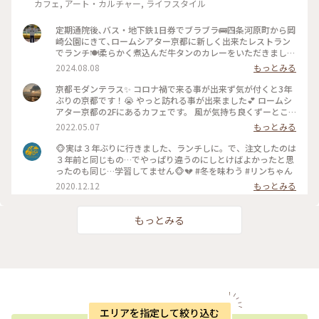
カフェ, アート・カルチャー, ライフスタイル
定期通院後､バス・地下鉄1日券でブラブラ🚌四条河原町から岡
崎公園にきて､ロームシアター京都に新しく出来たレストラン
でランチ🍽️柔らかく煮込んだ牛タンのカレーをいただきました
🍛 #グルメ #ランチ #カレー
2024.08.08
もっとみる
京都モダンテラス✨ コロナ禍で来る事が出来ず気が付くと3年
ぶりの京都です！😭 やっと訪れる事が出来ました💕 ロームシ
アター京都の2Fにあるカフェです。 風が気持ち良くずーとこ
こで時間を過ごしていたいカフェです🥰 スズメが残したケー
2022.05.07
もっとみる
キのくずを食べにテーブルの上にやってきてました😆 #Myこ
とりっぷ #春風さんぽ
🐵実は３年ぶりに行きました、ランチしに。で、注文したのは
３年前と同じもの…でやっぱり違うのにしとけばよかったと思
ったのも同じ…学習してません🐵💔 #冬を味わう #リンちゃん
2020.12.12
もっとみる
もっとみる
エリアを指定して絞り込む