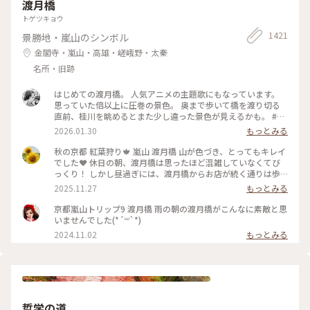
渡月橋
トゲツキョウ
1421
景勝地・嵐山のシンボル
金閣寺・嵐山・高雄・嵯峨野・太秦
名所・旧跡
はじめての渡月橋。 人気アニメの主題歌にもなっています。
思っていた倍以上に圧巻の景色。 奥まで歩いて橋を渡り切る
直前、桂川を眺めるとまた少し違った景色が見えるかも。 #渡
月橋 #嵐山 #京都旅行 #嵐電 #京都観光
2026.01.30
もっとみる
秋の京都 紅葉狩り🍁 嵐山 渡月橋 山が色づき、とってもキレイ
でした❤️ 休日の朝、渡月橋は思ったほど混雑していなくてび
っくり！ しかし昼過ぎには、渡月橋からお店が続く通りは歩
行者天国になり多くの人でごったがえし、ボート乗り場では長
2025.11.27
もっとみる
蛇の列で60分待ちになってました😳 2025.11.23 #渡月橋 #紅
葉 #嵐山 #京都 #ことりっぷ #秋の装い
京都嵐山トリップ9 渡月橋 雨の朝の渡月橋がこんなに素敵と思
いませんでした(*´꒳`*)
2024.11.02
もっとみる
哲学の道