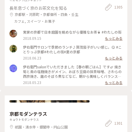
伊右衛門サロン京都
1305
長年息づく京のお茶文化を知る
京都駅・河原町・京都御所・四条・壬生
カフェ, スイーツ・お菓子
実家の京都で日本庭園を眺めながら優雅なお茶🍵 #わたしの街
2018.09.15
もっとみる
伊右衛門サロンで季節のランチ♪賀茂茄子がいい感じ。😋 #こ
とりっぷ京都#わたしの街#夏の京都
2018.06.23
もっとみる
伊右衛門salonでいただきました【春の朝ごはん】です🌿 焼き
筍と鳥の塩麹焼きがメイン、おぼろ豆腐の抹茶味噌、さわらの
西京焼き、蕗のそぼろ煮などなど、朝から美味しくバランス良
くいただきました( ´͈ ᵕ `͈ ) 最初にいただいた抹茶入り玄米茶も
2018.05.23
もっとみる
本当に美味しくて、つい長居してしまうsalonです♪ #伊右衛
門salon #IYEMONSALON #KYOTO #京都 #季節限定 #春の朝ご
はん #朝ごはん #morning #和食 #塩麹焼き #西京焼き #抹茶 #
筍 #さわら #玄米茶 #京料理 #京野菜 #japan #japanesefood
#breakfast
京都モダンテラス
キョウトモダンテラス
1301
祇園・清水寺・銀閣寺・円山公園