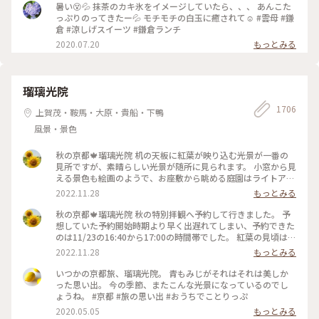
暑い😵💦 抹茶のカキ氷をイメージしていたら、、、 あんこた
っぷりのってきたー💦 モチモチの白玉に癒されて☺️ #雲母 #鎌
倉 #涼しげスイーツ #鎌倉ランチ
2020.07.20
もっとみる
瑠璃光院
1706
上賀茂・鞍馬・大原・貴船・下鴨
風景・景色
秋の京都🍁瑠璃光院 机の天板に紅葉が映り込む光景が一番の
見所ですが、素晴らしい光景が随所に見られます。 小窓から見
える景色も絵画のようで、お座敷から眺める庭園はライトアッ
プされてさらに雅です✨ 拝観が終わり、山門をくぐって振り返
2022.11.28
もっとみる
ると、こちらも美しくライトアップされていました🍁♥️
2022.11.23 #秋いろとりどり #Myことりっぷ #瑠璃光院 #紅葉
秋の京都🍁瑠璃光院 秋の特別拝観へ予約して行きました。 予
狩り #紅葉 #京都
想していた予約開始時期より早く出遅れてしまい、予約できた
のは11/23の16:40から17:00の時間帯でした。 紅葉の見頃はど
うかしら。昼でもなく夜でもなく。どんなふうに見えるんだろ
2022.11.28
もっとみる
うと不安でしたが、薄暗くなってライトアップも始まった頃。
予想していた以上の素晴らしい風景がひろがっていました✨ 新
いつかの京都旅、瑠璃光院。 青もみじがそれはそれは美しか
緑の頃とはまた違って雅な世界✨ 皆さんお行儀よく、机で満足
った思い出。 今の季節、またこんな光景になっているのでし
のいく写真を撮ったら後ろに並んでいる人に代わります。 敷居
ょうね。 #京都 #旅の思い出 #おうちでことりっぷ
を額縁に見立てて遠目から写真を撮ろうとしたら避けてくださ
2020.05.05
もっとみる
ったり。 最初、夫は「春にも行ったのに」とブツブツ文句を