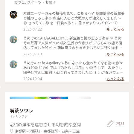
カフェ, スイーツ・お菓子
素敵ユーザーさんの投稿を見て、こちらへ💕 期間限定の新生姜
と桃のしるこ氷🍑 お店に入ると大概の方が注文してました〜
😊 さっそく、氷を一口食べると、思ったよりスパイシーで 生
姜の風味が口いっぱい広がります🥰 氷で生姜…はじめて…！
2026.07.22
もっとみる
桃も程よい量で、食べ進めると下には、こし餡！ だから、し
るこなんですね〜🤔 頼んだ時は、何でだろうと思ったけど、な
うめぞのCAFE&GALLERY🏳️‍🌈 新生姜と桃の志るこ氷🍧 ＊ うめ
るほど〜です😘 この後も、山鉾巡りなので、あっという間に
ぞの茶房で人気だった 桃と生姜のかき氷が こちらのお店で復
汗💦になるけど、 真夏に食べるかき氷🍧、魅力的ですよね✨✨
活してました🍑🍧 ＊ 祇園祭りのちまきをもらいに行く途中に
#かき氷 #桃のかき氷
寄ろうかなどうしようかな？と 考えながら前を通ったら桃氷
2026.07.13
もっとみる
の看板でていたので スルーできませんでした😆 ＊ ぴりりとく
る新生姜のシロップが すごいアクセントになって🫚 合間合間
うめぞのcafe &gallery☕️ 秋になったら食べたくなる物は 数々
にみずみずしい桃のスライスを いただきます🍑 ちょっと見え
あれど😁 私の中では『みたらし団子』🍡😊 そして みたらし
づらいですが 中にはもっちり白玉と そしてこし餡が入ってい
団子と言えば梅園さんに 行ってきました😊 ＊ 小さなパフェと
るので 最後には、しるこ氷としていただきました😊 ＊ 人気か
みたらし団子のセット🩷 この小さなパフェのセットが復活し
2024.10.04
もっとみる
き氷だけに🍧 私が最後の一杯だったようで 注文したあとにす
て 小躍りです😁 パフェにはわらび餅と小さな抹茶アイスとク
ぐに看板が引き上げられました💦 後からくる人くる人残念が
ッキーの シンプルなパフェで みたらし団子な合間に食べると
っておられたので （先注文のレジ横の席でした） 暑い中を目
相乗効果でとっても美味しいです😊 もちもちで焦げ目が香ば
当てに来て🍑なかった時の衝撃を 考えたら、食べられて本当
しい 蜜がたっぷりのみたらし団子はやっぱり 美味しかったで
に幸せでした😊 ＊ ギャラリーでは風鈴展が🎐 陶器のブルーの
す🩷 ＊ 投稿の度に言っているような気もしますが 同じ梅園さ
かわいい風鈴たちでした😊 #京都カフェ #かき氷 #桃活 #う
んでも三条店は行列出来てますが こちらはいつもすんなり入
喫茶ソワレ
めぞの #梅園
れます😊 店内の配置を変えられたようで✨ 奥の中庭前の席が2
人席になり 通い始めて幾数年 初めて窓際に座る事ができま
キッサソワレ
した😊 中庭がいい感じです😊🌳 ＊ うめぞのcafe＆galleryは
2936
昭和の洋館を連想させる幻想的な空間
ちょっと甘い物が食べたいなぁーと 思う時に足が向いてしま
うお店です😊 #京都カフェ #パフェ活2024 #みたらし団子 #秋
京都駅・河原町・京都御所・四条・壬生