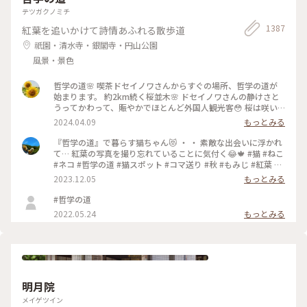
テツガクノミチ
1387
紅葉を追いかけて詩情あふれる散歩道
祇園・清水寺・銀閣寺・円山公園
風景・景色
哲学の道🌸 喫茶ドセイノワさんからすぐの場所、哲学の道が
始まります。 約2km続く桜並木🌸 ドセイノワさんの静けさと
うってかわって、賑やかでほとんど外国人観光客😳 桜は咲い
ているのに異国を旅行しているような気分になります☺️ 途中
2024.04.09
もっとみる
で霊鑑寺に寄りながら、気持ちのいいお散歩になりました🌸 #
哲学の道 #桜 #お花見 #京都 #春色さがし #電車旅
『哲学の道』で暮らす猫ちゃん😻 ・ ・ 素敵な出会いに浮かれ
て… 紅葉の写真を撮り忘れていることに気付く😂🍁 #猫 #ねこ
#ネコ #哲学の道 #猫スポット #コマ送り #秋 #もみじ #紅葉 #
京都紅葉 #京都散策 #京都 #左京区 #岡崎エリア #kyoto #こと
2023.12.05
もっとみる
りっぷ京都 #私のことりっぷ旅 #カフー
#哲学の道
2022.05.24
もっとみる
明月院
メイゲツイン