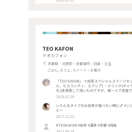
TEO KAFON
テオカフォン
京都駅・河原町・京都御所・四条・壬生
ごはん, カフェ, スイーツ・お菓子
「TEO KAFON」 ＊抹茶スペシャルスイー
ル、ビスコッティ、エクレア) ・ドリンク(キャ
を2本用意して頂いたのですが、娘一人で完食でした
2020.02.20
いろんなタイプのお抹茶が食べたい時に💕 #ことり
ヒー
2017.12.15
#TEOKAFON #抹茶 #濃茶 #京都 #四条
2017.09.28