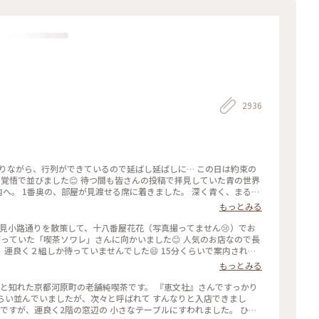
2936
になりながら、行列ができているので延ばし延ばしに… この日は約束の
覚悟で並びました😊 待つ間も皆さんの投稿で拝見していた青の世界
内へ。 1番奥の、部屋が見渡せる席に着きました。 深く青く、まるで
やライトもクラシックでキレイ✨ 頼んだのはご存じゼリーポンチ🌈✨
もっとみる
ラキラします✨ ゼリーの懐かしい感じや優しい炭酸もいい！ 中の氷
入れてびっくりしてしまいました💦 あっという間に食べ終わって
花見小路通りを散策して、十八番屋花花（写真撮ってません😢）でお
てコーヒーでも頼みたい…と思いましたが、きっと外には長い行列が
っていた「喫茶ソワレ」さんに向かいました😊 人気のお店なので長
空間に会いに行きたいです💙 #電車旅 #喫茶ソワレ #
運良く２組しか待っていませんでした😄 15分くらいで案内され、
あ、でも、男性だけで来ているグループも😊 私はヨーグルトポンチ、
もっとみる
しました。 店内の雰囲気は、暗めの照明でしたが、落ち着いていて
たのですが、10組くらいが列を作っていました😳 #私のことりっ
ずと知れた京都河原町の老舗純喫茶です。 『恵文社』さんですっかり
ンチ #ゼリーポンチフロート 令和５年５月20日撮影
くらい並んでいましたが、次々と呼ばれて すんなりと入店できまし
内ですが、運良く2階の窓辺の 小さなテーブルにすわれました。 ひん