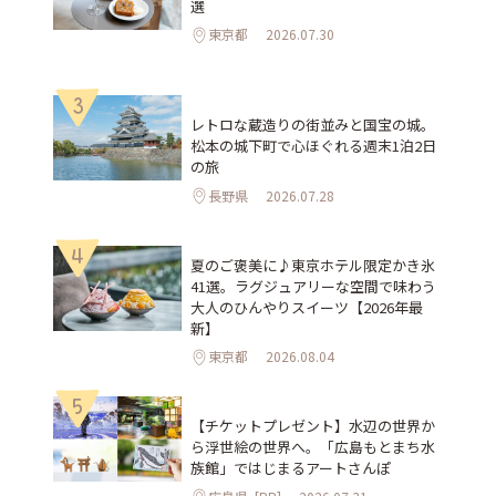
選
東京都
2026.07.30
3
レトロな蔵造りの街並みと国宝の城。
松本の城下町で心ほぐれる週末1泊2日
の旅
長野県
2026.07.28
4
夏のご褒美に♪東京ホテル限定かき氷
41選。ラグジュアリーな空間で味わう
大人のひんやりスイーツ【2026年最
新】
東京都
2026.08.04
5
【チケットプレゼント】水辺の世界か
ら浮世絵の世界へ。「広島もとまち水
族館」ではじまるアートさんぽ