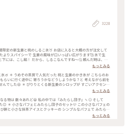
Ｙ
3228
期間限定の新生姜と桃のしるこ氷🍑 お店に入ると大概の方が注文して
たよりスパイシーで 生姜の風味が口いっぱい広がります🥰 氷で生
と下には、こし餡！ だから、しるこなんですね〜🤔 頼んだ時は、何
の後も、山鉾巡りなので、あっという間に汗💦になるけど、 真夏に食
もっとみる
 #かき氷 #桃のかき氷
桃の志るこ氷🍧 ＊ うめぞの茶房で人気だった 桃と生姜のかき氷が こちらのお
きをもらいに行く途中に 寄ろうかなどうしようかな？と 考えながら前を
んでした😆 ＊ ぴりりとくる新生姜のシロップが すごいアクセント
スを いただきます🍑 ちょっと見えづらいですが 中にはもっちり白玉
もっとみる
るこ氷としていただきました😊 ＊ 人気かき氷だけに🍧 私が最後の
引き上げられました💦 後からくる人くる人残念がっておられたので
食べたくなる物は 数々あれど😁 私の中では『みたらし団子』🍡😊 そして
に来て🍑なかった時の衝撃を 考えたら、食べられて本当に幸せでし
😊 ＊ 小さなパフェとみたらし団子のセット🩷 この小さなパフェの
した😊 #京都カフェ #かき氷 #桃活 #うめ
らび餅と小さな抹茶アイスとクッキーの シンプルなパフェで みたらし
しいです😊 もちもちで焦げ目が香ばしい 蜜がたっぷりのみたらし団
もっとみる
度に言っているような気もしますが 同じ梅園さんでも三条店は行列出来
店内の配置を変えられたようで✨ 奥の中庭前の席が2人席になり 通い
庭がいい感じです😊🌳 ＊ うめぞのcafe＆galleryは ちょっと
活2024 #みたらし団子 #秋の