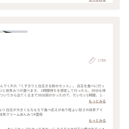
1786
頼んでくれた「くずきりと白玉きな粉のセット」。 白玉を食べに行っ
つと抹茶みつが選べます。 1時間待ちを想定して行ったら、30分も待
ついてから出てくるまで30分弱かかったので、だいたい1時間。 1時
もっとみる
みつ 白玉が大きくもちもちで食べ応えがあり程よい甘さの抹茶アイ
#抹茶クリームあんみつ#雲母
もっとみる
、、 あんこたっぷりのってきたー💦 モチモチの白玉に癒されて☺️ #