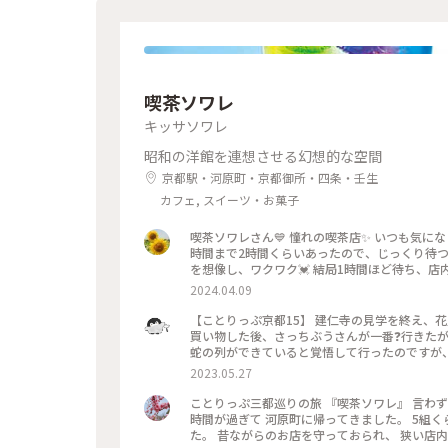
彩り #クラシカルな街 #私の好きな京都
喫茶ソワレ
キッサソワレ
昭和の洋館を連想させる幻想的な空間
京都駅・河原町・京都御所・四条・壬生
カフェ, スイーツ・お菓子
喫茶ソワレさん💙 憧れの喫茶店✨ いつも気
時間まで2時間くらいあったので、じっくり待つ
を想像し、ワクワク💓 結局1時間ほど待ち、店
別世界に入ったようです💙 ぶどうの透かし彫り
2024.04.09
キレイ～✨ 優しいランプの明かりにかざすとキ
がゼリーと同じサイズで、ゼリーだと思って口に
【ことりっぷ京都15】 建仁寺の見学を終え、
しまいました😣 まだこの雰囲気の中にいたく
買い物した後、さっちぶうさんが一番❓行きたが
できているでしょうからお店を後にしました。 またこの特別な
蛇の列ができていると覚悟して行ったのですが、
喫茶店 #青の世界 #ゼリーポンチ #京都
２階の窓側の席へ。若いグループばっかり😱 
2023.05.27
さっちぶうさんはゼリーポンチフロートを注文
良い雰囲気でした。 美味しくいただいてお店を出
ことりっぷ三都巡りの旅 『喫茶ソワレ』 言わ
ぷ旅 #京都 #喫茶ソワレ #ヨーグルトポ
時間が過ぎて 河原町に帰ってきました。 5組
た。 昔ながらのお店を守っておられ、 狭い店