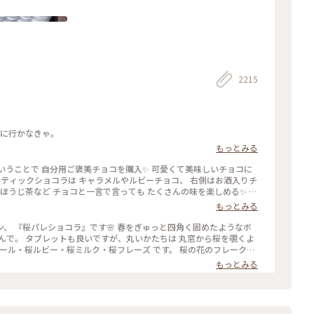
2215
いに行かなきゃ。
もっとみる
くさんの味を楽しめる✨ パ
チョコでもプレゼント用でも どちらにもおすすめの詰め合わせです
もっとみる
♡ #ほっとひと息 #バレンタイン #スイーツ好き #ゴーラー隊
』です🌸 春をぎゅっと四角く固めたようなボ
から桜を覗くよ
イフルーツのトッピング。 桜の香りのミルクチョコやルビーチョコ
もっとみる
ーツ #和スイーツ #チョコレート #お取り寄せ #手みやげ #おみやげ