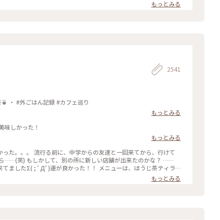
読みながら、ひと休みです。 灯りの抑えられた落ち着いた店内は 天
もっとみる
漂っていますが、 お客さんは若い観光客の方が多かったです。 お席
ひっそりと自分の時間を過ごせました✨ ゆるり京都の街歩きを楽しむ
りっぷ #休日ドライブ #喫茶
やりスイーツ #京都スイーツ #京都カフェ #レトロ #レトロ喫茶 #昭和
四条河原町 #京都 #ことりっぷ京都 #ことりっぷ三都巡りの旅
2541
抹茶館：京都河原町 ・ ほうじ茶ティラミス 煎茶🍵 ・ #外ごはん記録 #カフェ巡り
もっとみる
美味しかった！
もっとみる
友達と一回来てから、行けて
…(笑) もしかして、別の所に新しい店舗が出来たのかな？ ……
Дﾟ)運が良かった！！ メニューは、ほうじ茶ティラ
じ茶風味。きな粉にほうじ茶がブレンドされてるのかな……？？ほうじ茶だ
もっとみる
(笑) #抹茶館 #抹茶 #ほうじ茶ティラミス