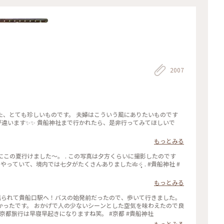
2007
た、とても珍しいものです。 夫婦はこういう風にありたいものです
空気が違います✨✨ 貴船神社まで行かれたら、是非行ってみてほしいで
もっとみる
船神社にこの夏行けました～。 . この写真は夕方くらいに撮影したのです
っていて、境内では七夕がたくさんありました🎋✧̣̥̇ . #貴船神社 #
もっとみる
電に揺られて貴船口駅へ！バスの始発前だったので、歩いて行きました。
かったです。 おかげで人の少ないシーンとした空気を味わえたので良
 京都旅行は早寝早起きになりますね笑。 #京都 #貴船神社
もっとみる