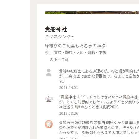
貴船神社
キフネジンジャ
縁結びのご利益もある水の神様
上賀茂・鞍馬・大原・貴船・下鴨
名所・旧跡
貴船神社奥宮にある連理の杉。杉と楓が和合し
が......笑 奥宮は厳かな雰囲気で、ちょっと
す。
2021.04.01
*貴船神社 ❀.*･ﾟ . ずっと行きたかった貴
が、とても幻想的でした✧︎ . ちょうど七夕祭りもや
神社巡り #旅のひととき #夏旅2019
2019.08.26
貴船神社 2017年5月 京都府 朝早くから叡
登り坂ですが舗装された道路なので、行きやす
かったです。 御朱印ももらえて大満足でした☺️
2019.03.21