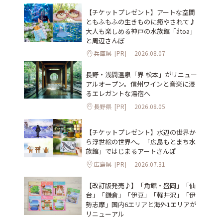
【チケットプレゼント】アートな空間
ともふもふの生きものに癒やされて♪
大人も楽しめる神戸の水族館「átoa」
と周辺さんぽ
兵庫県
[PR]
2026.08.07
長野・浅間温泉「界 松本」がリニュー
アルオープン。信州ワインと音楽に浸
るエレガントな湯宿へ
長野県
[PR]
2026.08.05
【チケットプレゼント】水辺の世界か
ら浮世絵の世界へ。「広島もとまち水
族館」ではじまるアートさんぽ
広島県
[PR]
2026.07.31
【改訂版発売♪】「角館・盛岡」「仙
台」「鎌倉」「伊豆」「軽井沢」「伊
勢志摩」国内6エリアと海外1エリアが
リニューアル