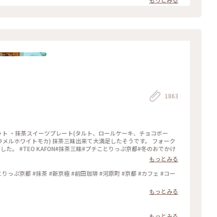
1863
ツセット ・抹茶スイーツプレート(タルト、ロールケーキ、チョコボー
ラメルホワイトモカ) 抹茶三昧出来て大満足したそうです。 フォーク
。 #TEO KAFON#抹茶三昧#プチことりっぷ京都#冬のおでかけ
もっとみる
っぷ京都 #抹茶 #新京極 #前田珈琲 #河原町 #京都 #カフェ #コー
もっとみる
もっとみる