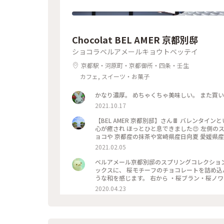
Chocolat BEL AMER 京都別邸
ショコラベルアメールキョウトベッテイ
京都駅・河原町・京都御所・四条・壬生
カフェ, スイーツ・お菓子
かなり濃厚。 めちゃくちゃ美味しい。 また買
2021.10.17
【BEL AMER 京都別邸】さん🍫 バレンタインということで 自分用ご褒美チョコを購入✨ 可愛くて美味しいチョコに
心が癒され ほっとひと息できました😍 左側のスティックショコラは キャラメルやルビーチョコ、 右側はお酒入りチ
ョコや 京都産の抹茶や宮崎県産日向夏 愛媛県産ほうじ茶など チョコと一言で言っても た
ッケージやデザインもとても可愛いので ご褒美
2021.02.05
ベルアメール京都別邸のスプリングコレクション、 『桜パレショコラ
ックスに、 桜モチーフのチョコレートを詰め込んで。 タブレットも良いですが、丸いかたちは 丸窓
うな和を感じます。 右から ・桜ブラン・桜ノワール・桜ルビー・桜ミルク・桜フレーズ です。 桜の花のフレークや
ストロベリーにフランボワーズ、 ナッツやドラ
2020.04.23
を使用し、 一枚ずつ違う味を楽しめます♪ 金銀のキラキラと満開の桜、 テーブルの上でのお花見も良いですね😊 #
ベルアメール #BELAMER #京都 #桜 #桜スイ