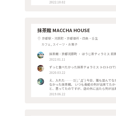
やり涼しげなゼリーポンチをたのんで 文庫本を
2022.10.02
井の梁や調度品もシックで美しく 昭和の香りが
もすごく近いのですが、 コーナーだったので 
ことが できた素敵な1日でした。 ・ ・ #私のことりっぷ2022 #秋いろとりどり #Myこと
ソワレ #純喫茶 #喫茶店 #ゼリーポンチ #ひん
レトロ #
抹茶館 MACCHA HOUSE
京都駅・河原町・京都御所・四条・壬生
カフェ, スイーツ・お菓子
2022.01.11
ずっと食べたかった抹茶テォラミス トロトロで
2020.03.22
え、入れた………Σ( ; ﾟДﾟ) 今日、誰も並んでなかった。。。 流行る前に、中学からの
なかった抹茶館。 いつも長蛇の列が出来てたから…
と、思ってたのですが、店の外に出たら列が出来てましたΣ( ; ﾟ
ミスのセット😋🍴💕 上の粉(？)が、ほう
2019.06.22
けだと、あんな粉っぽくないと思うけど🤔 まぁ！美味しかったからいっか
#京都