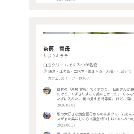
茶房 雲母
サボウキララ
白玉クリームあんみつが名物
鎌倉・江の島・二階堂・由比ヶ浜・大船・七里ヶ浜
カフェ, スイーツ・お菓子
鎌倉の『茶房 雲母』でくずきり。 旦那さんが
たけど、くずきりすごく美味しかった。 くろみ
たずに入れた。 梅の見える特等席。 けど、席に
間くらいなら、並んでも食べたいクオリティ。 #神奈川#鎌倉#茶房雲母#白玉#おもちずき#Ayuのおやつ#はじめての
2026.03.01
鎌倉
私の大好きな鎌倉雲母さんの抹茶クリームあん
スがまた美味しい😋 #鎌倉#和#甘味#あんみつ
2023.06.17
暑い😵💦 抹茶のカキ氷をイメージしていたら、