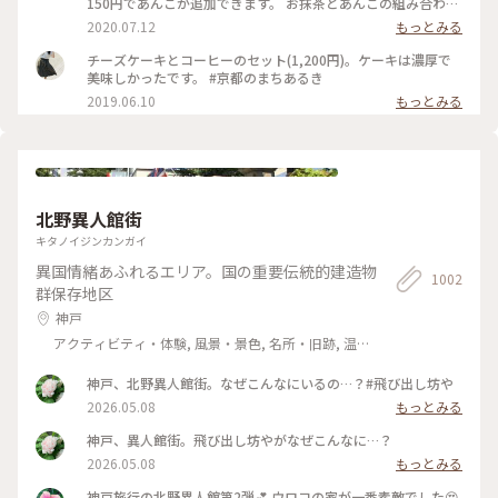
150円であんこが追加できます。 お抹茶とあんこの組み合わせ
は大好きなので迷わず追加…♪ちなみにあんこは、大好きな中
2020.07.12
もっとみる
村製餡所さんのもの。きっと最中の皮も。以前 #中村製餡所 さ
んご紹介していますので良かったら☺︎ そして暑いので、水出
チーズケーキとコーヒーのセット(1,200円)。ケーキは濃厚で
し茶をチョイス。 振って自分の好きな濃さにして頂きます。
美味しかったです。 #京都のまちあるき
お茶はおかわりも頂けるんですよ◎ ☺︎ 現在は、満席だとテイ
2019.06.10
もっとみる
クアウトのみになるそうです。席の予約はできませんが、電話
で現在の空き状況を尋ねることができるので、ぜひ事前にお電
話を☺︎ #涼しげスイーツ #日本の夏景色 #kaikadocafe #開化
堂カフェ #開化堂 #カフェ #京都 1人暮らしから夫婦2人暮らし
になり、ばたばたと毎日を過ごしています。なかなか投稿が追
いつかないのと、みなさんの投稿を見に行けないです。ゆっく
北野異人館街
りペースになりますが、これからもよろしくお願いします☺︎
キタノイジンカンガイ
異国情緒あふれるエリア。国の重要伝統的建造物
1002
群保存地区
神戸
アクティビティ・体験, 風景・景色, 名所・旧跡, 温
泉・スパ
神戸、北野異人館街。なぜこんなにいるの…？#飛び出し坊や
2026.05.08
もっとみる
神戸、異人館街。飛び出し坊やがなぜこんなに…？
2026.05.08
もっとみる
神戸旅行の北野異人館第2弾💕 ウロコの家が一番素敵でした😍