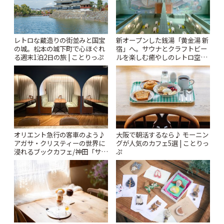
レトロな蔵造りの街並みと国宝
新オープンした銭湯「黄金湯 新
の城。松本の城下町で心ほぐれ
宿」へ。サウナとクラフトビー
る週末1泊2日の旅 | ことりっぷ
ルを楽しむ癒やしのレトロ空間
| ことりっぷ
オリエント急行の客車のよう♪
大阪で朝活するなら♪ モーニン
アガサ・クリスティーの世界に
グが人気のカフェ5選 | ことりっ
浸れるブックカフェ/神田「サロ
ぷ
ンクリスティ」 | ことりっぷ