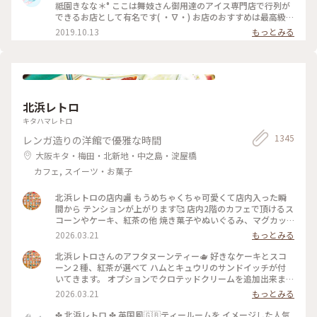
京都にきたらまた立ち寄りたいお店の1つになりました♡ #京
祗園きなな＊° ここは舞妓さん御用達のアイス専門店で行列が
都#おすすめ#スイーツ#アイス#秋の味覚ゴーラー隊#きなこ
できるお店として有名です( ・∇・) お店のおすすめは最高級の
丹波黒豆を使用したきなこの生アイス『できたてきなな』。
2019.10.13
もっとみる
(600円ほうじ茶付)なんと添加物、保存料、卵を一切使ってま
せん。 濃厚なのに甘すぎず、口どけが最高で本当においしかっ
たので京都にきたらまた立ち寄りたいお店の1つになりました
♡ #京都#おすすめ#スイーツ#アイス#秋の味覚ゴーラー隊#き
なこ
北浜レトロ
キタハマレトロ
1345
レンガ造りの洋館で優雅な時間
大阪キタ・梅田・北新地・中之島・淀屋橋
カフェ, スイーツ・お菓子
北浜レトロの店内🏬 もうめちゃくちゃ可愛くて店内入った瞬
間から テンションが上がります🥰 店内2階のカフェで頂けるス
コーンやケーキ、紅茶の他 焼き菓子やぬいぐるみ、マグカッ
プやプレゼント用の 詰め合わせなど購入することが出来ます✨
2026.03.21
もっとみる
店内はシックなアンティーク家具にミントグリーンが 映えて
素敵な空間です〜！
北浜レトロさんのアフタヌーンティー🫖 好きなケーキとスコ
ーン２種、紅茶が選べて ハムとキュウリのサンドイッチが付
いてきます。 オプションでクロテッドクリームを追加出来ます
✨ スコーンは季節限定のさくらとくるみをチョイス。 ケーキ
2026.03.21
もっとみる
はストロベリースペシャルショートケーキです🍓 ウェッジウ
ッドのお皿に乗せられてボリュームが凄いです😳 ケーキも1ピ
✤ 北浜レトロ ✤ 英国風🇬🇧ティールームを イメージした人気