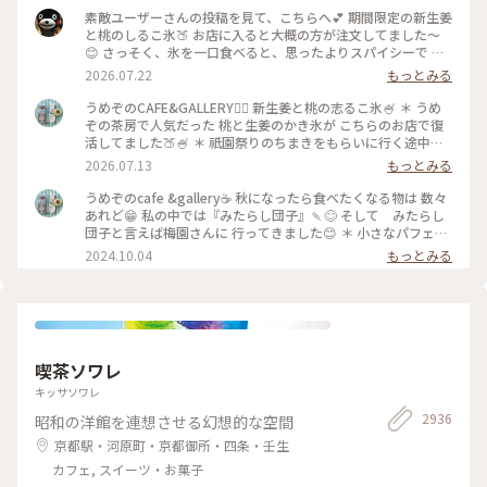
素敵ユーザーさんの投稿を見て、こちらへ💕 期間限定の新生姜
と桃のしるこ氷🍑 お店に入ると大概の方が注文してました〜
😊 さっそく、氷を一口食べると、思ったよりスパイシーで 生
姜の風味が口いっぱい広がります🥰 氷で生姜…はじめて…！
2026.07.22
もっとみる
桃も程よい量で、食べ進めると下には、こし餡！ だから、し
るこなんですね〜🤔 頼んだ時は、何でだろうと思ったけど、な
うめぞのCAFE&GALLERY🏳️‍🌈 新生姜と桃の志るこ氷🍧 ＊ うめ
るほど〜です😘 この後も、山鉾巡りなので、あっという間に
ぞの茶房で人気だった 桃と生姜のかき氷が こちらのお店で復
汗💦になるけど、 真夏に食べるかき氷🍧、魅力的ですよね✨✨
活してました🍑🍧 ＊ 祇園祭りのちまきをもらいに行く途中に
#かき氷 #桃のかき氷
寄ろうかなどうしようかな？と 考えながら前を通ったら桃氷
2026.07.13
もっとみる
の看板でていたので スルーできませんでした😆 ＊ ぴりりとく
る新生姜のシロップが すごいアクセントになって🫚 合間合間
うめぞのcafe &gallery☕️ 秋になったら食べたくなる物は 数々
にみずみずしい桃のスライスを いただきます🍑 ちょっと見え
あれど😁 私の中では『みたらし団子』🍡😊 そして みたらし
づらいですが 中にはもっちり白玉と そしてこし餡が入ってい
団子と言えば梅園さんに 行ってきました😊 ＊ 小さなパフェと
るので 最後には、しるこ氷としていただきました😊 ＊ 人気か
みたらし団子のセット🩷 この小さなパフェのセットが復活し
2024.10.04
もっとみる
き氷だけに🍧 私が最後の一杯だったようで 注文したあとにす
て 小躍りです😁 パフェにはわらび餅と小さな抹茶アイスとク
ぐに看板が引き上げられました💦 後からくる人くる人残念が
ッキーの シンプルなパフェで みたらし団子な合間に食べると
っておられたので （先注文のレジ横の席でした） 暑い中を目
相乗効果でとっても美味しいです😊 もちもちで焦げ目が香ば
当てに来て🍑なかった時の衝撃を 考えたら、食べられて本当
しい 蜜がたっぷりのみたらし団子はやっぱり 美味しかったで
に幸せでした😊 ＊ ギャラリーでは風鈴展が🎐 陶器のブルーの
す🩷 ＊ 投稿の度に言っているような気もしますが 同じ梅園さ
かわいい風鈴たちでした😊 #京都カフェ #かき氷 #桃活 #う
んでも三条店は行列出来てますが こちらはいつもすんなり入
喫茶ソワレ
めぞの #梅園
れます😊 店内の配置を変えられたようで✨ 奥の中庭前の席が2
人席になり 通い始めて幾数年 初めて窓際に座る事ができま
キッサソワレ
した😊 中庭がいい感じです😊🌳 ＊ うめぞのcafe＆galleryは
2936
昭和の洋館を連想させる幻想的な空間
ちょっと甘い物が食べたいなぁーと 思う時に足が向いてしま
うお店です😊 #京都カフェ #パフェ活2024 #みたらし団子 #秋
京都駅・河原町・京都御所・四条・壬生
の彩り #クラシカルな街 #私の好きな京都
カフェ, スイーツ・お菓子