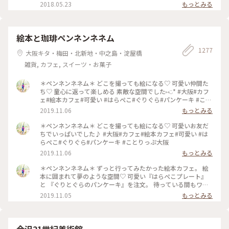
くいただきました( ´͈ ᵕ `͈ ) 最初にいただいた抹茶入り玄米茶も
2018.05.23
もっとみる
本当に美味しくて、つい長居してしまうsalonです♪ #伊右衛
門salon #IYEMONSALON #KYOTO #京都 #季節限定 #春の朝ご
はん #朝ごはん #morning #和食 #塩麹焼き #西京焼き #抹茶 #
筍 #さわら #玄米茶 #京料理 #京野菜 #japan #japanesefood
絵本と珈琲ペンネンネネム
#breakfast
1277
大阪キタ・梅田・北新地・中之島・淀屋橋
雑貨, カフェ, スイーツ・お菓子
＊ペンネンネネム＊ どこを撮っても絵になる♡ 可愛い仲間た
ち♡ 童心に返って楽しめる 素敵な空間でした⑅︎◡̈︎* #大阪#カフ
ェ#絵本カフェ#可愛い #はらぺこ#ぐりぐら#パンケーキ #こと
りっぷ大阪
2019.11.06
もっとみる
＊ペンネンネネム＊ どこを撮っても絵になる♡ 可愛いお友だ
ちでいっぱいでした♪ #大阪#カフェ#絵本カフェ#可愛い #は
らぺこ#ぐりぐら#パンケーキ #ことりっぷ大阪
2019.11.06
もっとみる
＊ペンネンネネム＊ ずっと行ってみたかった絵本カフェ。 絵
本に囲まれて夢のような空間♡ 可愛い『はらぺこプレート』
と 『ぐりとぐらのパンケーキ』を注文。 待っている間もワク
ワクが止まりません♪ どうしたら上手に撮れるかな〜 そんな
2019.11.05
もっとみる
時間も楽しい♡︎ʾʾ 癒しのひと時でした(*´˘`*) #大阪#カフェ#絵
本カフェ#可愛い #はらぺこ#ぐりぐら#パンケーキ #ことりっ
ぷ大阪