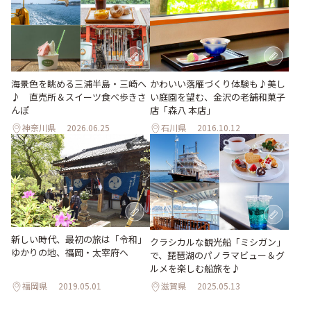
海景色を眺める三浦半島・三崎へ
かわいい落雁づくり体験も♪美し
♪ 直売所＆スイーツ食べ歩きさ
い庭園を望む、金沢の老舗和菓子
んぽ
店「森八 本店」
神奈川県
2026.06.25
石川県
2016.10.12
新しい時代、最初の旅は「令和」
クラシカルな観光船「ミシガン」
ゆかりの地、福岡・太宰府へ
で、琵琶湖のパノラマビュー＆グ
ルメを楽しむ船旅を♪
福岡県
2019.05.01
滋賀県
2025.05.13