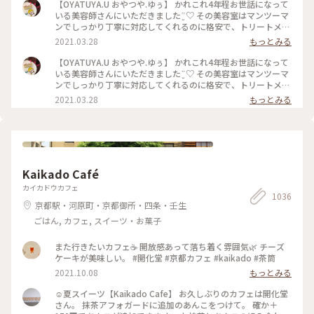
ショコラ#洋菓子#福岡土産#お土産
【OYATUYA.U おやつや.ゆぅ】 かれこれ4年程お世話になって
いる美容師さんにいただきました¨̮♡︎ その美容室はマンツーマ
ンでしっかり丁寧に対応してくれるのに格安で、トリートメン
トとか押し付けたりしない、とても居心地のいいお店です。 そ
2021.03.28
もっとみる
んな素敵な美容師なので、私がおいしいと思うおやつを何度か
差し入れをしていました。 そのお礼と言うことで準備してく
【OYATUYA.U おやつや.ゆぅ】 かれこれ4年程お世話になって
れていました。 このガトーショコラは濃厚でねっとりした食
いる美容師さんにいただきました¨̮♡︎ その美容室はマンツーマ
感、ひとくち食べただけで目と鼻の穴が大きくなってしまうぐ
ンでしっかり丁寧に対応してくれるのに格安で、トリートメン
らいおいしくて大満足なのですが、もちろんひとくちでは終わ
トとか押し付けたりしない、とても居心地のいいお店です。 そ
2021.03.28
もっとみる
りません( ˙༥˙ )✨ こんなおいしいものをいただけて 私は幸せで
んな素敵な美容師なので、私がおいしいと思うおやつを何度か
す( ¯ ¨̯ ¯̥̥ ) 開店前から行列が出来るのも頷けます。 ことりっぷ
差し入れをしていました。 そのお礼と言うことで準備してく
にも早いうちに投稿しなくちゃと思っていたお店です。
れていました。 このガトーショコラは濃厚でねっとりした食
感、ひとくち食べただけで目と鼻の穴が大きくなってしまうぐ
らいおいしくて大満足なのですが、もちろんひとくちでは終わ
りません( ˙༥˙ )✨ こんなおいしいものをいただけて 私は幸せで
Kaikado Café
す( ¯ ¨̯ ¯̥̥ ) 開店前から行列が出来るのも頷けます。 ことりっぷ
にも早いうちに投稿しなくちゃと思っていたお店です。
カイカドウカフェ
1036
京都駅・河原町・京都御所・四条・壬生
ごはん, カフェ, スイーツ・お菓子
また行きたいカフェ☕️ 開放感あって落ち着く雰囲気🌿 チーズ
ケーキが美味しい。 #開化堂 #京都カフェ #kaikado #茶筒
2021.10.08
もっとみる
☺︎夏スイーツ【Kaikado Cafe】 お久しぶりのカフェは開化堂
さん。 抹茶アフォガードに追加のあんこをつけて。 確か＋