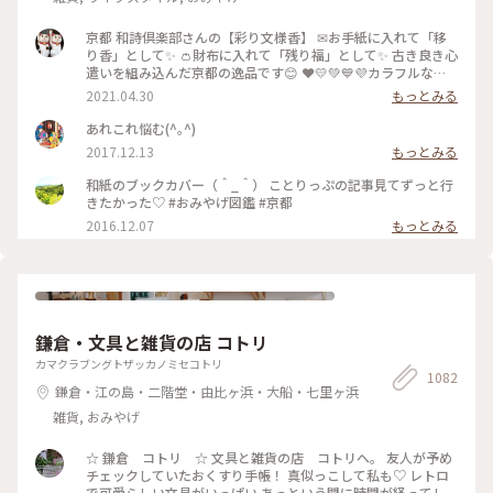
京都 和詩倶楽部さんの【彩り文様香】 ✉お手紙に入れて「移
り香」として✨ 👛財布に入れて「残り福」として✨ 古き良き心
遣いを組み込んだ京都の逸品です😊 ❤️💛💚💙💜カラフルな可
愛い「京もの」 持ってるだけで幸せな気持ちになりますよ〜(*
2021.04.30
もっとみる
´ᵕ`*) ❁❀✿✾🤍香りは 白檀🤍❁❀✿✾ 伝統文様の説明は写真5
枚目を見てくださいね✨ * 白檀はふくよかで優美さを兼ね備え
あれこれ悩む(^｡^)
高貴な心打つ香りがします(*´˘`*)♡♡♡ 大好きな香りです(｡･
2017.12.13
もっとみる
ω･｡)❁。🌼.*･ﾟ .ﾟ･*. * 古代より人の心を捉え 和らげてきた香
り。 お寺にいるような落ち着いた気持ちになります😌 * 今日
和紙のブックカバー（＾_＾） ことりっぷの記事見てずっと行
で4月も最終日。 過ぎ行く春を名残惜しみ 桜のお香をたきまし
きたかった♡ #おみやげ図鑑 #京都
た･:*:･(*´ｴ｀*)･:*:･ 🌸桜だけど 白檀の香りです😆 🐱にゃんこ
2016.12.07
もっとみる
のお香立てを見せたかったの〜😜 * 我慢がまんの連休ですが
お家時間も楽しく豊かに過ごしましょ💕 ～
🎼.•*¨*•.¸¸♬🎶•*¨*•.¸¸♬•*¨*•.¸¸♪😀❤🌷🐇🦋 先月 仙台三
越の京都展で買いました。 懐紙を利用した お箸袋の折り方な
ども教えていただきました〜😍 Webショップでも買えます
よ〜✨ エリアは妄想ことりっぷで*⋆✈京都にお邪魔しま〜す😊
⤵︎ ︎下のスポットから ことりっぷさんの記事がご覧になれます
鎌倉・文具と雑貨の店 コトリ
よ😊 * #花を愉しむ #ことりっぷ京都 #京都 #和紙 #彩り文様香
カマクラブングトザッカノミセコトリ
#包み香 #和詩倶楽部 #わしくらぶ #お土産 #おみやげ #おみや
1082
げ図鑑 #お香 #白檀 #和紙 #こもりっぷ仙台 #カメラ #カメラ初
鎌倉・江の島・二階堂・由比ヶ浜・大船・七里ヶ浜
心者🔰 #fumitubu
雑貨, おみやげ
☆ 鎌倉 コトリ ☆ 文具と雑貨の店 コトリへ。 友人が予め
チェックしていたおくすり手帳！ 真似っこして私も♡ レトロ
で可愛らしい文具がいっぱい あっという間に時間が経ってし