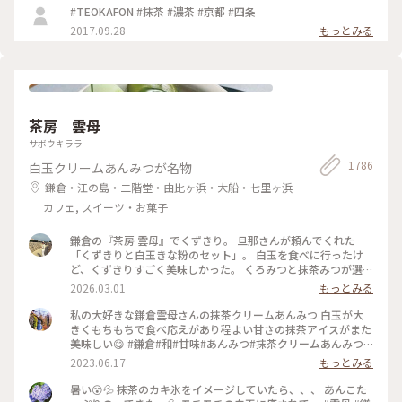
#TEOKAFON #抹茶 #濃茶 #京都 #四条
2017.09.28
もっとみる
茶房 雲母
サボウキララ
1786
白玉クリームあんみつが名物
鎌倉・江の島・二階堂・由比ヶ浜・大船・七里ヶ浜
カフェ, スイーツ・お菓子
鎌倉の『茶房 雲母』でくずきり。 旦那さんが頼んでくれた
「くずきりと白玉きな粉のセット」。 白玉を食べに行ったけ
ど、くずきりすごく美味しかった。 くろみつと抹茶みつが選べ
ます。 1時間待ちを想定して行ったら、30分も待たずに入れ
2026.03.01
もっとみる
た。 梅の見える特等席。 けど、席についてから出てくるまで
30分弱かかったので、だいたい1時間。 1時間くらいなら、並
私の大好きな鎌倉雲母さんの抹茶クリームあんみつ 白玉が大
んでも食べたいクオリティ。 #神奈川#鎌倉#茶房雲母#白玉#お
きくもちもちで食べ応えがあり程よい甘さの抹茶アイスがまた
もちずき#Ayuのおやつ#はじめての鎌倉
美味しい😋 #鎌倉#和#甘味#あんみつ#抹茶クリームあんみつ#
雲母
2023.06.17
もっとみる
暑い😵💦 抹茶のカキ氷をイメージしていたら、、、 あんこた