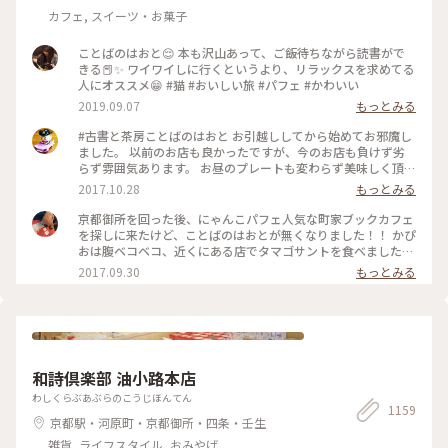
カフェ, スイーツ・お菓子
ことばのはおと😌 本も沢山あって、ご飯待ちながら読書がで
きる📕✨ ワイワイしに行くというより、リラックスを求めてる
人にオススメ😁 #猫 #おいしい旅 #パフェ #かわいい
2019.09.07
もっとみる
#古書と茶房ことばのはおと お引越ししてから始めてお邪魔し
ました。 以前のお店も良かったですが、今のお店も負けず劣
らず雰囲気あります。 お昼のプレートも変わらず美味しく頂
き、例のにゃんこパフェも😍 この度は帰り際にオーナーさん
2017.10.28
もっとみる
と少しお話しできてよかったです。 で、いつもなのですが、お
店を出るときはわざわざご夫婦で三和土まで出てきてお見送り
京都御所を回った後、にゃんこパフェ人気な町家ブックカフェ
してくれます。 また行っちゃうじゃない☺️ あ、ちなみに引っ
を探しに来たけど、ことばのはおとが無くなりました！！ かぴ
越してます。 新しい場所は 京都市上京区天神北町12-1
おは腹ベコベコ、近くにある店でタマゴサントを食べました！
たまたま入ったが、今流行りのタマゴタントが美味しかった！
2017.09.30
もっとみる
カフェ⭐️スターと言う店なんだ！
和詩倶楽部 油小路本店
わしくらぶあぶらのこうじほんてん
1159
京都駅・河原町・京都御所・四条・壬生
雑貨, ライフスタイル, おみやげ