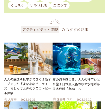
くつろぐ
いやされる
ごほうび
のおすすめ記事
アクティビティ・体験
大人の醸造所見学ができる♪新オ
夏の涼を感じる、大人の神戸ひと
ープンした「よなよなビアライ
り旅♪日本最大級の球体水槽があ
ズ」でとっておきのクラフトビー
る水族館「átoa」へ
ル体験
大阪府
2026.07.31
兵庫県
[PR]
2025.08.12