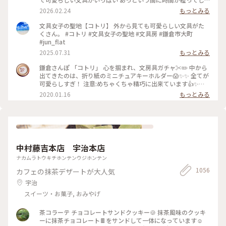
まいます。 そして懲りずにまた、小さいファイルを買ってしま
2026.02.24
もっとみる
った‥ #文具 #雑貨 #鎌倉 #鎌倉コトリ
文具女子の聖地【コトリ】 外から見ても可愛らしい文具がた
くさん。 #コトリ #文具女子の聖地 #文具房 #鎌倉市大町
#jun_flat
2025.07.31
もっとみる
鎌倉さんぽ 「コトリ」 心を掴まれ、文房具ガチャ✂️✏️ 中から
出てきたのは、折り紙のミニチュアキーホルダー😱✨✨ 全てが
可愛らしすぎ！ 注意:めちゃくちゃ精巧に出来ています👍✨
集めたくなるやつです…笑。 #鎌倉#コトリ#ガチャガチャ#折
2020.01.16
もっとみる
り紙
中村藤吉本店 宇治本店
ナカムラトウキチホンテンウジホンテン
1056
カフェの抹茶デザートが大人気
宇治
スイーツ・お菓子, おみやげ
茶コラーテ チョコレートサンドクッキー🍪 抹茶風味のクッキ
ーに抹茶チョコレート🍫をサンドして一体になっています☺️