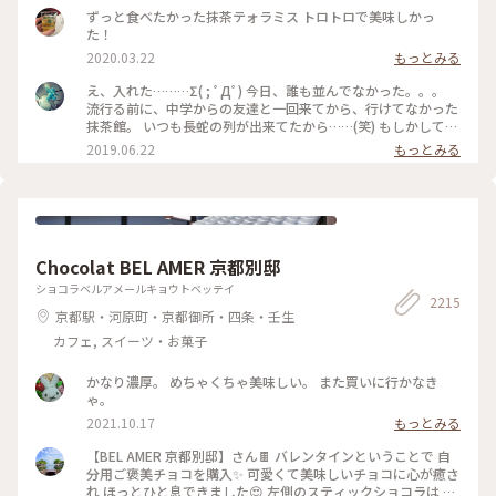
ずっと食べたかった抹茶テォラミス トロトロで美味しかっ
た！
2020.03.22
もっとみる
え、入れた………Σ( ; ﾟДﾟ) 今日、誰も並んでなかった。。。
流行る前に、中学からの友達と一回来てから、行けてなかった
抹茶館。 いつも長蛇の列が出来てたから……(笑) もしかして、
別の所に新しい店舗が出来たのかな？ ……と、思ってたのです
2019.06.22
もっとみる
が、店の外に出たら列が出来てましたΣ( ; ﾟДﾟ)運が良かっ
た！！ メニューは、ほうじ茶ティラミスのセット😋🍴💕 上の
粉(？)が、ほうじ茶風味。きな粉にほうじ茶がブレンドされて
るのかな……？？ほうじ茶だけだと、あんな粉っぽくないと思
うけど🤔 まぁ！美味しかったからいっか(笑) #抹茶館 #抹茶 #
ほうじ茶ティラミス #京都
Chocolat BEL AMER 京都別邸
ショコラベルアメールキョウトベッテイ
2215
京都駅・河原町・京都御所・四条・壬生
カフェ, スイーツ・お菓子
かなり濃厚。 めちゃくちゃ美味しい。 また買いに行かなき
ゃ。
2021.10.17
もっとみる
【BEL AMER 京都別邸】さん🍫 バレンタインということで 自
分用ご褒美チョコを購入✨ 可愛くて美味しいチョコに心が癒さ
れ ほっとひと息できました😍 左側のスティックショコラは キ