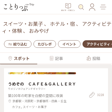
ガイド・マガジン
スイーツ・お菓子
、
ホテル・宿
、
アクティビテ
ィ・体験
、
おみやげ
絞り込む
たびレポ
イベント
アクティビティ
スポット
記事
投稿
うめぞの ＣＡＦＥ＆ＧＡＬＬＥＲＹ
ウメゾノカフェアンドギャラリー
3228
築100年の町家を白壁の空間に改装
京都駅・河原町・京都御所・四条・壬生
カフェ, スイーツ・お菓子