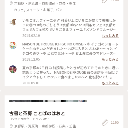
京都駅・河原町・京都御所・四条・壬生
カフェ, スイーツ・お菓子, パン
いちごミルフィーユ🍓💕 可愛い上にいちごが甘くて美味しか
った😋🍴 #冬のごちそう #京都 #kyoto #四条カフェ #京都カ
フェ #カフェ巡り #いちごミルフィーユ #メゾンドフルージュ
#苺 #strawberry #ストロベリー #いちご大好き#お茶にしよう
2019.02.10
もっとみる
MAISON DE FROUGE ICHIGO NO OMISE〜🍓 イチゴのショート
ケーキ🍰をいただきました〜 お店に入ると ふわあ〜〜っと イ
チゴの香り〜🍓 乙女な気分〜〜🍓 お土産に苺のマドレーヌを
購入〜楽しみっ❤️ #京都#イチゴのお店#ショートケーキ
2018.12.05
もっとみる
夏の京都🎋2日目 以前投稿したときが初めてで そのときに通い
詰めようと誓った、 MAISON DE FROUGE 苺のお店🍓 今回はテ
イクアウトして ホテルで食べました🍰☕️💕 靴も脱いでりらっ
くす〜〜しながら食べて、 お店でとはまた違った幸せな苺時間
2018.05.01
もっとみる
でした🍓 #京都 #カフェ #ケーキ #苺
古書と茶房 ことばのはおと
コショトサボウ コトバノハオト
1165
京都駅・河原町・京都御所・四条・壬生