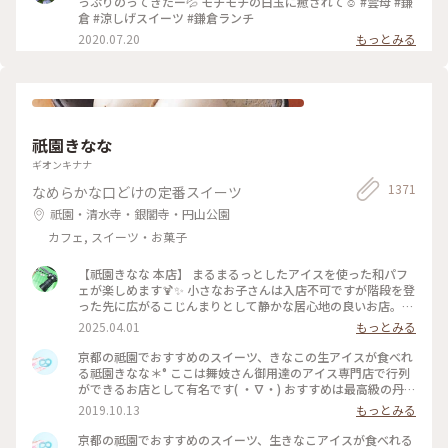
っぷりのってきたー💦 モチモチの白玉に癒されて☺️ #雲母 #鎌
倉 #涼しげスイーツ #鎌倉ランチ
2020.07.20
もっとみる
祇園きなな
ギオンキナナ
1371
なめらかな口どけの定番スイーツ
祇園・清水寺・銀閣寺・円山公園
カフェ, スイーツ・お菓子
【祇園きなな 本店】 まるまるっとしたアイスを使った和パフ
ェが楽しめます🍹✨ 小さなお子さんは入店不可ですが階段を登
った先に広がるこじんまりとして静かな居心地の良いお店。
パフェはきなこや抹茶、黒ゴマなどを使った和なものからティ
2025.04.01
もっとみる
ラミスの入ったイタリアン風、ベリーを使ったものなど様々。
アイスの食べ比べやふわふわのかき氷、焼き菓子、クロックム
京都の祗園でおすすめのスイーツ、きなこの生アイスが食べれ
ッシュのようなフードメニューもあります。 こちらもアニメ・
る祗園きなな＊° ここは舞妓さん御用達のアイス専門店で行列
名探偵コナンで取り上げられました✨ #京都グルメ #京都 #祇
ができるお店として有名です( ・∇・) おすすめは最高級の丹波
園 #本店 #人気店 #聖地巡礼 #パフェ #きなこ #黒ゴマ #アイス
黒豆を使用したきなこの生アイス『できたてきなな』。(600円
2019.10.13
もっとみる
クリーム #かき氷 #フォトジェニック #名探偵コナン
ほうじ茶付)なんと添加物、保存料、卵を一切使ってません。
濃厚なのに甘すぎず、口どけが最高で本当においしかったので
京都の祗園でおすすめのスイーツ、生きなこアイスが食べれる