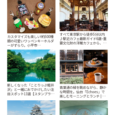
すべて東京駅から徒歩5分以内
カスタマイズも楽しい!約500種
♪駅近カフェ最新ガイド6選~重
類の可愛いワッペンキーホルダ
要文化財の洋館カフェから、改
ーがずらり。小平市
札すぐのレトロ喫茶まで~ | こと
「Kimamaya T&K」 | ことりっ
りっぷ
ぷ
新しくなった「ことりっぷ軽井
青葉通の緑を眺めながら、静か
沢」と一緒におでかけしたい注
な時間を。仙台「Echoes」で
目スポット13選【スタンプラリ
楽しむモーニングとランチ | こ
ー開催中】 | ことりっぷ
とりっぷ