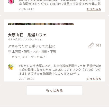
😍 階段がほとんど狭くて急なので注意です😅😅 #神戸#異人館
2026.03.12
もっとみる
大原山荘 足湯カフェ
オオハラサンソウアシユカフェ
998
タオル付だから手ぶらで気軽に
上賀茂・鞍馬・大原・貴船・下鴨
カフェ, スイーツ・お菓子
#わたしの街 大原にある、お宿併設の足湯カフェ👣 足湯が気持
ち良い季節になってきましたね♨ ワンドリンク（￥720）でタ
オル付きです☆★ 散策途中にのんびりと(^^)v
2017.10.01
もっとみる
もっとみる