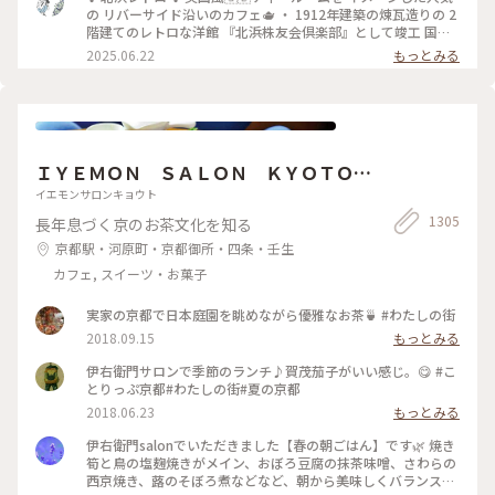
ースがかなり大きく、しっかり甘め。 スコーンは温かく香り
の リバーサイド沿いのカフェ🫖 ・ 1912年建築の煉瓦造りの 2
もよくサクサクで美味しいです！ サンドイッチも黒胡椒が効
階建てのレトロな洋館 『北浜株友会倶楽部』として竣工 国の
いていて甘いとしょっぱいで 最高です〜！ めちゃくちゃボリ
登録有形文化財に指定 ・ 最近は行列のあまりスルーすること
2025.06.22
もっとみる
ュームがありますが紅茶も差し湯が 用意されていて最後まで
が 多くてこの日は平日の雨の日☔ 15時頃にも関わらず空いて
紅茶を楽しめます。 一階の売店で一目惚れしたレトロベアと一
いて ラッキー✌️でした！ そして2階でイートイン🥰 ブルーベリ
緒に過ごしました💕
ーチーズケーキ🫐 アールグレイティー🫖を 昔から変わらずゆ
ったりと 優雅に過ごせる お茶じかんでした😊🫖 ✤ーーーーー
ーーーーーーーーーーーーーーー✤ #北浜レトロ#英国風カフ
ェ#アフタヌーンティー #人気店#紅茶専門店#国の登録有形文
ＩＹＥＭＯＮ ＳＡＬＯＮ ＫＹＯＴＯ
化財 #北浜カフェ#大阪カフェ#はじめての投稿 #はじめての投
稿#大阪のおいしいもん #ことりっぷ大阪
伊右衛門サロン京都
イエモンサロンキョウト
1305
長年息づく京のお茶文化を知る
京都駅・河原町・京都御所・四条・壬生
カフェ, スイーツ・お菓子
実家の京都で日本庭園を眺めながら優雅なお茶🍵 #わたしの街
2018.09.15
もっとみる
伊右衛門サロンで季節のランチ♪賀茂茄子がいい感じ。😋 #こ
とりっぷ京都#わたしの街#夏の京都
2018.06.23
もっとみる
伊右衛門salonでいただきました【春の朝ごはん】です🌿 焼き
筍と鳥の塩麹焼きがメイン、おぼろ豆腐の抹茶味噌、さわらの
西京焼き、蕗のそぼろ煮などなど、朝から美味しくバランス良