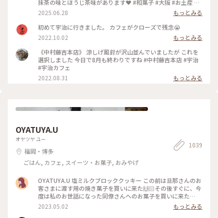
抹茶の味とほうじ茶味があります❤️ #和菓子 #大阪 #お土産 #
京都 #抹茶 #アートな景色 抹茶の生茶ゼリイを本当は買うつも
2025.06.28
もっとみる
りだったのですが... 持って歩く🚶のはちょっと… と思って、後
からお店に寄ったら売り切れ！Σ(×_×;)!残念、あの時買って
初めて宇治に行きました。 カフェがクローズで残念😭
置けば… 仕方ないので、これにしました。🩷 美味しいクッキ
2022.10.02
もっとみる
ー🍪で良かったです☺️ 大阪のKITTEと阪急百貨店で手に入り
ます❤️ スポットは宇治の本店にしました。
《中村藤吉本店》 涼しげ風鈴が沢山並んでいましたが これを
選択しました 今日で8月も終わりですね #中村藤吉本店 #宇治
#宇治カフェ
2022.08.31
もっとみる
OYATUYA.U
オヤツヤ ユー
1039
福岡・博多
ごはん, カフェ, スイーツ・お菓子, おみやげ
OYATUYA.U 塩ミルクブロッククッキー この前は旦那さんのお
客さまに渡す用の焼き菓子を買いに来た🙌🏻その後すぐに、今
度は私のお世話になった同僚さんへのお菓子を買いに来た🙌🏻
🙌🏻 大切な人に何かかわいいお菓子渡したいな〜と思ったら
2023.05.02
もっとみる
ユーさんのお菓子が我が家では選ばれる☺️ #福岡#桜坂#ガトー