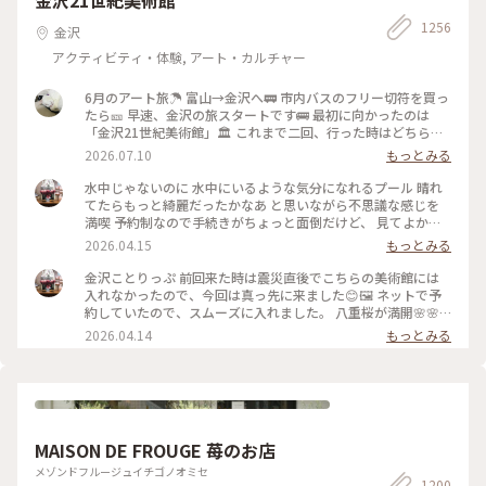
金沢21世紀美術館
1256
金沢
アクティビティ・体験, アート・カルチャー
6月のアート旅☂️ 富山→金沢へ🚃 市内バスのフリー切符を買っ
たら🎫 早速、金沢の旅スタートです🚌 最初に向かったのは
「金沢21世紀美術館」🏛️ これまで二回、行った時はどちらも
休館日😱 今回初めて、あのスイミングプールも見ることが 出
2026.07.10
もっとみる
来ました🏊🏊 ただ私は一人(笑)なのでプールに入っても上から
写真は撮れないよね⁉️と、、、 なので上から下の人達を見て楽
水中じゃないのに 水中にいるような気分になれるプール 晴れ
しみました😂 修学旅行かな❓の子供達の同行者の様に…🤣 混ま
てたらもっと綺麗だったかなあ と思いながら不思議な感じを
ないうちにと午前中に来たので そこまで混雑してなくゆっく
満喫 予約制なので手続きがちょっと面倒だけど、 見てよかっ
り出来ました✨✨ #ひみつの絶景 #ことりっぷ金沢 #金沢21世
た #ちいさな列車旅 #金沢#金沢21世紀美術館#プール #現代ア
2026.04.15
もっとみる
紀美術館#スイミングプール #金沢市内バスフリー切符
ート
金沢ことりっぷ 前回来た時は震災直後でこちらの美術館には
入れなかったので、今回は真っ先に来ました😊🖼️ ネットで予
約していたので、スムーズに入れました。 八重桜が満開🌸🌸
🌸🌸🌸 芝生も綺麗でとても気持ちいい。 フリースペースもた
2026.04.14
もっとみる
くさんあるので のんびり楽しめます。 今日は海外からの観光
客が多かったようで、 私も英語で案内されそうになりました
😅 #ちいさな列車旅 #金沢#石川県#金沢21世紀美術館#桜🌸#
現代アート
MAISON DE FROUGE 苺のお店
メゾンドフルージュイチゴノオミセ
1200