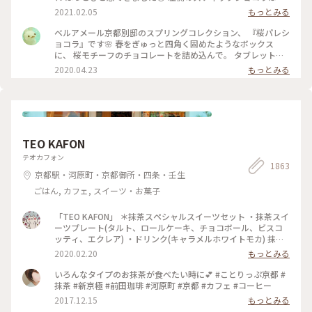
ャラメルやルビーチョコ、 右側はお酒入りチョコや 京都産の
2021.02.05
もっとみる
抹茶や宮崎県産日向夏 愛媛県産ほうじ茶など チョコと一言で
言っても たくさんの味を楽しめる✨ パッケージやデザインも
ベルアメール京都別邸のスプリングコレクション、 『桜パレシ
とても可愛いので ご褒美チョコでもプレゼント用でも どちら
ョコラ』です🌸 春をぎゅっと四角く固めたようなボックス
にもおすすめの詰め合わせです♡ #ほっとひと息 #バレンタイ
に、 桜モチーフのチョコレートを詰め込んで。 タブレットも
ン #スイーツ好き #ゴーラー隊
良いですが、丸いかたちは 丸窓から桜を覗くような和を感じ
2020.04.23
もっとみる
ます。 右から ・桜ブラン・桜ノワール・桜ルビー・桜ミル
ク・桜フレーズ です。 桜の花のフレークやストロベリーにフ
ランボワーズ、 ナッツやドライフルーツのトッピング。 桜の
香りのミルクチョコやルビーチョコを使用し、 一枚ずつ違う
味を楽しめます♪ 金銀のキラキラと満開の桜、 テーブルの上
でのお花見も良いですね😊 #ベルアメール #BELAMER #京都 #
TEO KAFON
桜 #桜スイーツ #和スイーツ #チョコレート #お取り寄せ #手み
やげ #おみやげ
テオカフォン
1863
京都駅・河原町・京都御所・四条・壬生
ごはん, カフェ, スイーツ・お菓子
「TEO KAFON」 ＊抹茶スペシャルスイーツセット ・抹茶スイ
ーツプレート(タルト、ロールケーキ、チョコボール、ビスコ
ッティ、エクレア) ・ドリンク(キャラメルホワイトモカ) 抹茶
三昧出来て大満足したそうです。 フォークを2本用意して頂い
2020.02.20
もっとみる
たのですが、娘一人で完食でした。 #TEO KAFON#抹茶三昧#
プチことりっぷ京都#冬のおでかけ
いろんなタイプのお抹茶が食べたい時に💕 #ことりっぷ京都 #
抹茶 #新京極 #前田珈琲 #河原町 #京都 #カフェ #コーヒー
2017.12.15
もっとみる