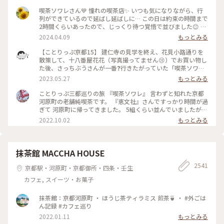
喫茶ソワレさん💙 憧れの喫茶店✨ いつも気になりながら、行
列ができているので延ばし延ばしに… この日は約束の時間まで
2時間くらいあったので、じっくり待つ覚悟で並びました😊 待
つ間も皆さんの投稿で拝見していた青の世界を想像し、ワクワ
2024.04.09
もっとみる
ク💓 結局1時間ほど待ち、店内へ。 1番奥の、部屋が見渡せる
席に着きました。 深く青く、まるで別世界に入ったようです
【ことりっぷ京都15】 建仁寺の見学を終え、花見小路通りを
💙 ぶどうの透かし彫りやライトもクラシックでキレイ✨ 頼ん
散策して、十八番屋花花（写真撮ってません😢）でお買い物し
だのはご存じゼリーポンチ🌈✨ キレイ～✨ 優しいランプの明か
た後、さっちぶうさんが一番❓行きたがっていた「喫茶ソワ
りにかざすとキラキラします✨ ゼリーの懐かしい感じや優しい
レ」さんに向かいました😊 人気のお店なので長蛇の列ができ
2023.05.27
もっとみる
炭酸もいい！ 中の氷がゼリーと同じサイズで、ゼリーだと思
ていると覚悟して行ったのですが、運良く２組しか待っていま
って口に入れてびっくりしてしまいました💦 あっという間に
せんでした😄 15分くらいで案内され、２階の窓側の席へ。若
ことりっぷ三都巡りの旅 『喫茶ソワレ』 言わずと知れた京都
食べ終わってしまいました😣 まだこの雰囲気の中にいたくて
いグループばっかり😱 あ、でも、男性だけで来ているグルー
河原町の老舗純喫茶です。 『恵文社』さんですっかり時間が過
コーヒーでも頼みたい…と思いましたが、きっと外には長い行
プも😊 私はヨーグルトポンチ、さっちぶうさんはゼリーポン
ぎて 河原町に帰ってきました。 5組くらい並んでいましたが、
列ができているでしょうからお店を後にしました。 またこの
チフロートを注文しました。 店内の雰囲気は、暗めの照明で
次々と呼ばれて すんなりと入店できました。 昔ながらのお店
2022.10.02
もっとみる
特別な空間に会いに行きたいです💙 #電車旅 #喫茶ソワレ #喫
したが、落ち着いていて良い雰囲気でした。 美味しくいただ
を守っておられ、 狭い店内ですが、運良く2階の窓辺の 小さな
茶店 #青の世界 #ゼリーポンチ #京都
いてお店を出たのですが、10組くらいが列を作っていました
テーブルにすわれました。 ひんやり涼しげなゼリーポンチを
😳 #私のことりっぷ旅 #京都 #喫茶ソワレ #ヨーグルトポンチ
たのんで 文庫本を読みながら、ひと休みです。 灯りの抑えら
#ゼリーポンチフロート 令和５年５月20日撮影
れた落ち着いた店内は 天井の梁や調度品もシックで美しく 昭
抹茶館 MACCHA HOUSE
和の香りが漂っていますが、 お客さんは若い観光客の方が多
2541
かったです。 お席もすごく近いのですが、 コーナーだったの
京都駅・河原町・京都御所・四条・壬生
で ひっそりと自分の時間を過ごせました✨ ゆるり京都の街歩
カフェ, スイーツ・お菓子
きを楽しむことが できた素敵な1日でした。 ・ ・ #私のことり
っぷ2022 #秋いろとりどり #Myことりっぷ #休日ドライブ #喫
茶ソワレ #純喫茶 #喫茶店 #ゼリーポンチ #ひんやりスイーツ #
抹茶館：京都河原町 ・ ほうじ茶ティラミス 煎茶🍵 ・ #外ごは
京都スイーツ #京都カフェ #レトロ #レトロ喫茶 #昭和レトロ #
ん記録 #カフェ巡り
四条河原町 #京都 #ことりっぷ京都 #ことりっぷ三都巡りの旅
2022.01.11
もっとみる