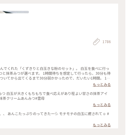
1786
頼んでくれた「くずきりと白玉きな粉のセット」。 白玉を食べに行っ
つと抹茶みつが選べます。 1時間待ちを想定して行ったら、30分も待
ついてから出てくるまで30分弱かかったので、だいたい1時間。 1時
もっとみる
みつ 白玉が大きくもちもちで食べ応えがあり程よい甘さの抹茶アイ
#抹茶クリームあんみつ#雲母
もっとみる
、、 あんこたっぷりのってきたー💦 モチモチの白玉に癒されて☺️ #
もっとみる