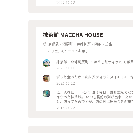
やり涼しげなゼリーポンチをたのんで 文庫本を
2022.10.02
井の梁や調度品もシックで美しく 昭和の香りが
もすごく近いのですが、 コーナーだったので 
ことが できた素敵な1日でした。 ・ ・ #私のことりっぷ2022 #秋いろとりどり #Myこと
ソワレ #純喫茶 #喫茶店 #ゼリーポンチ #ひん
レトロ #
抹茶館 MACCHA HOUSE
京都駅・河原町・京都御所・四条・壬生
カフェ, スイーツ・お菓子
2022.01.11
ずっと食べたかった抹茶テォラミス トロトロで
2020.03.22
え、入れた………Σ( ; ﾟДﾟ) 今日、誰も並んでなかった。。。 流行る前に、中学からの
なかった抹茶館。 いつも長蛇の列が出来てたから…
と、思ってたのですが、店の外に出たら列が出来てましたΣ( ; ﾟ
ミスのセット😋🍴💕 上の粉(？)が、ほう
2019.06.22
けだと、あんな粉っぽくないと思うけど🤔 まぁ！美味しかったからいっか
#京都