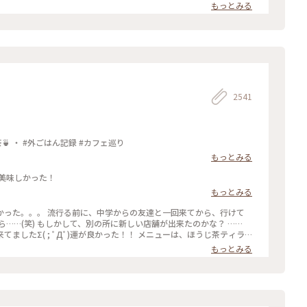
読みながら、ひと休みです。 灯りの抑えられた落ち着いた店内は 天
もっとみる
漂っていますが、 お客さんは若い観光客の方が多かったです。 お席
ひっそりと自分の時間を過ごせました✨ ゆるり京都の街歩きを楽しむ
りっぷ #休日ドライブ #喫茶
やりスイーツ #京都スイーツ #京都カフェ #レトロ #レトロ喫茶 #昭和
四条河原町 #京都 #ことりっぷ京都 #ことりっぷ三都巡りの旅
2541
抹茶館：京都河原町 ・ ほうじ茶ティラミス 煎茶🍵 ・ #外ごはん記録 #カフェ巡り
もっとみる
美味しかった！
もっとみる
友達と一回来てから、行けて
…(笑) もしかして、別の所に新しい店舗が出来たのかな？ ……
Дﾟ)運が良かった！！ メニューは、ほうじ茶ティラ
じ茶風味。きな粉にほうじ茶がブレンドされてるのかな……？？ほうじ茶だ
もっとみる
(笑) #抹茶館 #抹茶 #ほうじ茶ティラミス