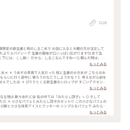
Ｙ
3228
期間限定の新生姜と桃のしるこ氷🍑 お店に入ると大概の方が注文して
たよりスパイシーで 生姜の風味が口いっぱい広がります🥰 氷で生
と下には、こし餡！ だから、しるこなんですね〜🤔 頼んだ時は、何
の後も、山鉾巡りなので、あっという間に汗💦になるけど、 真夏に食
もっとみる
 #かき氷 #桃のかき氷
桃の志るこ氷🍧 ＊ うめぞの茶房で人気だった 桃と生姜のかき氷が こちらのお
きをもらいに行く途中に 寄ろうかなどうしようかな？と 考えながら前を
んでした😆 ＊ ぴりりとくる新生姜のシロップが すごいアクセント
スを いただきます🍑 ちょっと見えづらいですが 中にはもっちり白玉
もっとみる
るこ氷としていただきました😊 ＊ 人気かき氷だけに🍧 私が最後の
引き上げられました💦 後からくる人くる人残念がっておられたので
食べたくなる物は 数々あれど😁 私の中では『みたらし団子』🍡😊 そして
に来て🍑なかった時の衝撃を 考えたら、食べられて本当に幸せでし
😊 ＊ 小さなパフェとみたらし団子のセット🩷 この小さなパフェの
した😊 #京都カフェ #かき氷 #桃活 #うめ
らび餅と小さな抹茶アイスとクッキーの シンプルなパフェで みたらし
しいです😊 もちもちで焦げ目が香ばしい 蜜がたっぷりのみたらし団
もっとみる
度に言っているような気もしますが 同じ梅園さんでも三条店は行列出来
店内の配置を変えられたようで✨ 奥の中庭前の席が2人席になり 通い
庭がいい感じです😊🌳 ＊ うめぞのcafe＆galleryは ちょっと
活2024 #みたらし団子 #秋の