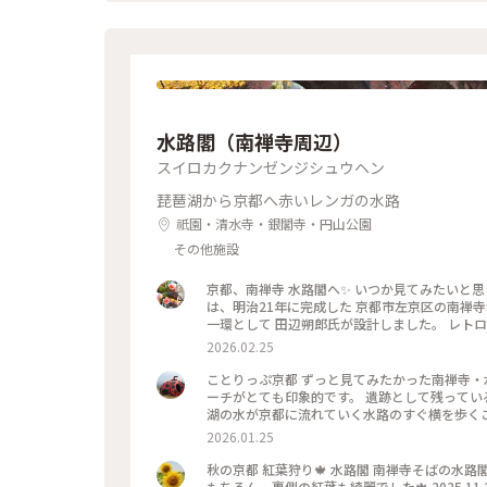
水路閣（南禅寺周辺）
スイロカクナンゼンジシュウヘン
琵琶湖から京都へ赤いレンガの水路
祇園・清水寺・銀閣寺・円山公園
その他施設
京都、南禅寺 水路閣へ✨ いつか見てみたいと思
は、明治21年に完成した 京都市左京区の南禅
一環として 田辺朔郎氏が設計しました。 レト
真です😊 帰りは水路横の道を散策しながら 駅に向
2026.02.25
ことりっぷ京都 ずっと見てみたかった南禅寺・
ーチがとても印象的です。 遺跡として残って
湖の水が京都に流れていく水路のすぐ横を歩くこ
閣#琵琶湖疏水
2026.01.25
秋の京都 紅葉狩り🍁 水路閣 南禅寺そばの水路