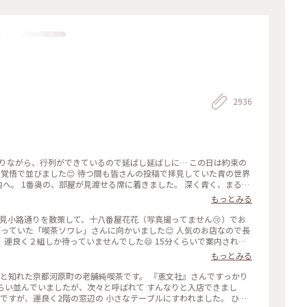
2936
になりながら、行列ができているので延ばし延ばしに… この日は約束の
覚悟で並びました😊 待つ間も皆さんの投稿で拝見していた青の世界
内へ。 1番奥の、部屋が見渡せる席に着きました。 深く青く、まるで
やライトもクラシックでキレイ✨ 頼んだのはご存じゼリーポンチ🌈✨
もっとみる
ラキラします✨ ゼリーの懐かしい感じや優しい炭酸もいい！ 中の氷
入れてびっくりしてしまいました💦 あっという間に食べ終わって
花見小路通りを散策して、十八番屋花花（写真撮ってません😢）でお
てコーヒーでも頼みたい…と思いましたが、きっと外には長い行列が
っていた「喫茶ソワレ」さんに向かいました😊 人気のお店なので長
空間に会いに行きたいです💙 #電車旅 #喫茶ソワレ #
運良く２組しか待っていませんでした😄 15分くらいで案内され、
あ、でも、男性だけで来ているグループも😊 私はヨーグルトポンチ、
もっとみる
しました。 店内の雰囲気は、暗めの照明でしたが、落ち着いていて
たのですが、10組くらいが列を作っていました😳 #私のことりっ
ずと知れた京都河原町の老舗純喫茶です。 『恵文社』さんですっかり
ンチ #ゼリーポンチフロート 令和５年５月20日撮影
くらい並んでいましたが、次々と呼ばれて すんなりと入店できまし
内ですが、運良く2階の窓辺の 小さなテーブルにすわれました。 ひん