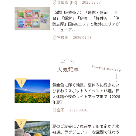
兵庫県
[PR]
2026.08.07
【改訂版発売♪】「角館・盛岡」「仙
台」「鎌倉」「伊豆」「軽井沢」「伊
勢志摩」国内6エリアと海外1エリアが
リニューアル
宮城県
2026.07.09
人気記事
1
黄金色に輝く絶景。夏休みに行きたい
ひまわりスポット＆イベント15選。巨
大迷路や夜のライトアップまで【2026
年夏】
全国
2026.08.01
2
夏のご褒美に♪東京ホテル限定かき氷
41選。ラグジュアリーな空間で味わう