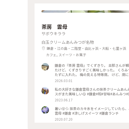
茶房 雲母
サボウキララ
白玉クリームあんみつが名物
鎌倉・江の島・二階堂・由比ヶ浜・大船・七里ヶ浜
カフェ, スイーツ・お菓子
鎌倉の『茶房 雲母』でくずきり。 旦那さんが
たけど、くずきりすごく美味しかった。 くろみ
たずに入れた。 梅の見える特等席。 けど、席に
間くらいなら、並んでも食べたいクオリティ。 #神奈川#鎌倉#茶房雲母#白玉#おもちずき#Ayuのおやつ#はじめての
2026.03.01
鎌倉
私の大好きな鎌倉雲母さんの抹茶クリームあん
スがまた美味しい😋 #鎌倉#和#甘味#あんみつ
2023.06.17
暑い😵💦 抹茶のカキ氷をイメージしていたら、
雲母 #鎌倉 #涼しげスイーツ #鎌倉ランチ
2020.07.20