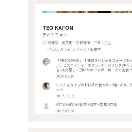
TEO KAFON
テオカフォン
京都駅・河原町・京都御所・四条・壬生
ごはん, カフェ, スイーツ・お菓子
「TEO KAFON」 ＊抹茶スペシャルスイー
ル、ビスコッティ、エクレア) ・ドリンク(キャ
を2本用意して頂いたのですが、娘一人で完食でした
2020.02.20
いろんなタイプのお抹茶が食べたい時に💕 #ことり
ヒー
2017.12.15
#TEOKAFON #抹茶 #濃茶 #京都 #四条
2017.09.28