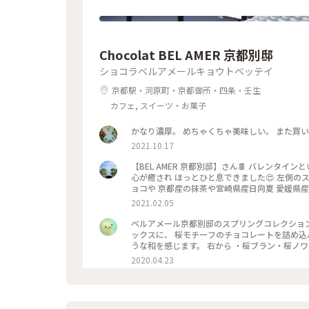
Chocolat BEL AMER 京都別邸
ショコラベルアメールキョウトベッテイ
京都駅・河原町・京都御所・四条・壬生
カフェ, スイーツ・お菓子
かなり濃厚。 めちゃくちゃ美味しい。 また買
2021.10.17
【BEL AMER 京都別邸】さん🍫 バレンタインということで 自分用ご褒美チョコを購入✨ 可愛くて美味しいチョコに
心が癒され ほっとひと息できました😍 左側のスティックショコラは キャラメルやルビーチョコ、 右側はお酒入りチ
ョコや 京都産の抹茶や宮崎県産日向夏 愛媛県産ほうじ茶など チョコと一言で言っても た
ッケージやデザインもとても可愛いので ご褒美
2021.02.05
ベルアメール京都別邸のスプリングコレクション、 『桜パレショコラ
ックスに、 桜モチーフのチョコレートを詰め込んで。 タブレットも良いですが、丸いかたちは 丸窓
うな和を感じます。 右から ・桜ブラン・桜ノワール・桜ルビー・桜ミルク・桜フレーズ です。 桜の花のフレークや
ストロベリーにフランボワーズ、 ナッツやドラ
2020.04.23
を使用し、 一枚ずつ違う味を楽しめます♪ 金銀のキラキラと満開の桜、 テーブルの上でのお花見も良いですね😊 #
ベルアメール #BELAMER #京都 #桜 #桜スイ