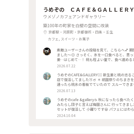
うめぞの ＣＡＦＥ＆ＧＡＬＬＥＲ
ウメゾノカフェアンドギャラリー
築100年の町家を白壁の空間に改装
京都駅・河原町・京都御所・四条・壬生
カフェ, スイーツ・お菓子
素敵ユーザーさんの投稿を見て、こちらへ💕 
ました〜😊 さっそく、氷を一口食べると、思っ
姜…はじめて…！ 桃も程よい量で、食べ進める
でだろうと思ったけど、なるほど〜です😘 こ
2026.07.22
べるかき氷🍧、魅力的ですよね✨✨
うめぞのCAFE&GALLERY🏳️‍🌈 新生姜と
店で復活してました🍑🍧 ＊ 祇園祭りのちま
通ったら桃氷の看板でていたので スルーできませ
になって🫚 合間合間にみずみずしい桃のスライ
2026.07.13
と そしてこし餡が入っているので 最後には、し
一杯だったようで 注文したあとにすぐに看板が
うめぞのcafe &gallery☕️ 秋になったら
（先注文のレジ横の席でした） 暑い中を目当て
みたらし団子と言えば梅園さんに 行ってきました
た😊 ＊ ギャラリーでは風鈴展が🎐 陶器のブルーのかわいい風鈴たちで
セットが復活して 小躍りです😁 パフェにはわ
ぞの #梅園
団子な合間に食べると 相乗効果でとっても美味
2024.10.04
子はやっぱり 美味しかったです🩷 ＊ 投稿の
てますが こちらはいつもすんなり入れます😊 
始めて幾数年 初めて窓際に座る事ができました😊 中
甘い物が食べたいなぁーと 思う時に足が向いてしまうお店です😊 #京都カフェ #パフェ