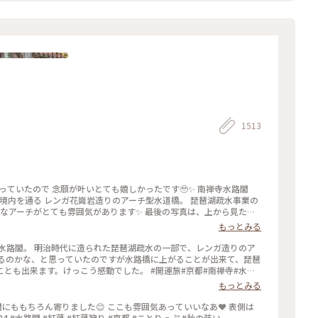
1513
っていたので 念願が叶いとても嬉しかったです🥹✨ 南禅寺水路閣
寺境内を通る レンガ花崗岩造りのアーチ型水道橋。 琵琶湖疏水事業の
ロなアーチがとても雰囲気があります✨ 最後の写真は、上から見た写
かいました👣 #南禅寺水路閣 #京都 #開運旅 #水路閣 #南禅寺
もっとみる
水路閣。 明治時代に造られた琵琶湖疏水の一部で、レンガ造りのア
いるのかな、と思っていたのですが水路橋に上がることが出来て、琵琶
とも出来ます。けっこう感動でした。 #開運旅#京都#南禅寺#水路
もっとみる
閣にももちろん寄りました😊 ここも雰囲気あっていいなあ❤️ 表側は
もちろん、裏側の紅葉も綺麗でした🍁 2025.11.24 #水路閣 #紅葉 #紅葉狩り #京都 #ことりっぷ #秋の装い