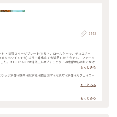
1863
ツセット ・抹茶スイーツプレート(タルト、ロールケーキ、チョコボー
ラメルホワイトモカ) 抹茶三昧出来て大満足したそうです。 フォーク
。 #TEO KAFON#抹茶三昧#プチことりっぷ京都#冬のおでかけ
もっとみる
っぷ京都 #抹茶 #新京極 #前田珈琲 #河原町 #京都 #カフェ #コー
もっとみる
もっとみる