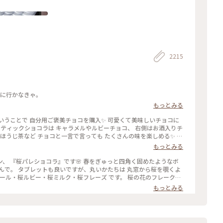
2215
いに行かなきゃ。
もっとみる
くさんの味を楽しめる✨ パ
チョコでもプレゼント用でも どちらにもおすすめの詰め合わせです
もっとみる
♡ #ほっとひと息 #バレンタイン #スイーツ好き #ゴーラー隊
』です🌸 春をぎゅっと四角く固めたようなボ
から桜を覗くよ
イフルーツのトッピング。 桜の香りのミルクチョコやルビーチョコ
もっとみる
ーツ #和スイーツ #チョコレート #お取り寄せ #手みやげ #おみやげ