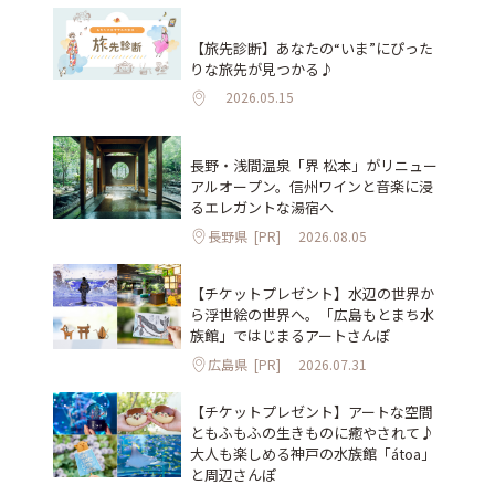
【旅先診断】あなたの“いま”にぴった
りな旅先が見つかる♪
2026.05.15
長野・浅間温泉「界 松本」がリニュー
アルオープン。信州ワインと音楽に浸
るエレガントな湯宿へ
長野県
[PR]
2026.08.05
【チケットプレゼント】水辺の世界か
ら浮世絵の世界へ。「広島もとまち水
族館」ではじまるアートさんぽ
広島県
[PR]
2026.07.31
【チケットプレゼント】アートな空間
ともふもふの生きものに癒やされて♪
大人も楽しめる神戸の水族館「átoa」
と周辺さんぽ