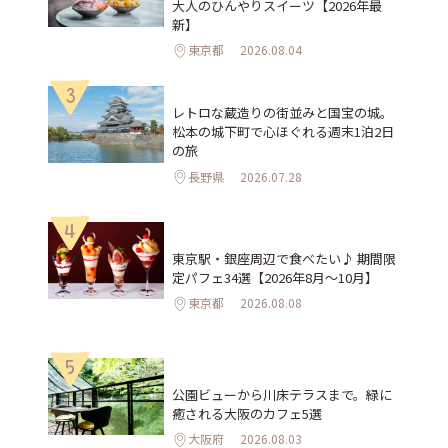
大人のひんやりスイーツ【2026年最
新】
東京都
2026.08.04
3
レトロな蔵造りの街並みと国宝の城。
松本の城下町で心ほぐれる週末1泊2日
の旅
長野県
2026.07.28
4
東京駅・銀座周辺で食べたい♪ 期間限
定パフェ34選【2026年8月～10月】
東京都
2026.08.08
5
公園ビューから川床テラスまで。緑に
癒される大阪のカフェ5選
大阪府
2026.08.03