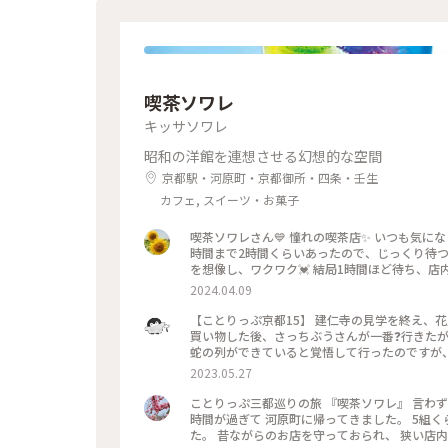
彩り #クラシカルな街 #私の好きな京都
喫茶ソワレ
キッサソワレ
昭和の洋館を連想させる幻想的な空間
京都駅・河原町・京都御所・四条・壬生
カフェ, スイーツ・お菓子
喫茶ソワレさん💙 憧れの喫茶店✨ いつも気
時間まで2時間くらいあったので、じっくり待つ
を想像し、ワクワク💓 結局1時間ほど待ち、店
別世界に入ったようです💙 ぶどうの透かし彫り
2024.04.09
キレイ～✨ 優しいランプの明かりにかざすとキ
がゼリーと同じサイズで、ゼリーだと思って口に
【ことりっぷ京都15】 建仁寺の見学を終え、
しまいました😣 まだこの雰囲気の中にいたく
買い物した後、さっちぶうさんが一番❓行きたが
できているでしょうからお店を後にしました。 またこの特別な
蛇の列ができていると覚悟して行ったのですが、
喫茶店 #青の世界 #ゼリーポンチ #京都
２階の窓側の席へ。若いグループばっかり😱 
2023.05.27
さっちぶうさんはゼリーポンチフロートを注文
良い雰囲気でした。 美味しくいただいてお店を出
ことりっぷ三都巡りの旅 『喫茶ソワレ』 言わ
ぷ旅 #京都 #喫茶ソワレ #ヨーグルトポ
時間が過ぎて 河原町に帰ってきました。 5組
た。 昔ながらのお店を守っておられ、 狭い店