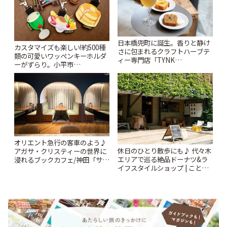
日本橋兜町に誕生。香りと静け
カスタマイズも楽しい!約500種
さに包まれるクラフトハーブテ
類の可愛いワッペンキーホルダ
ィー専門店「TYNK
ーがずらり。小平市
Kabutocho」 | ことりっぷ
「Kimamaya T&K」 | ことりっ
ぷ
オリエント急行の客車のよう♪
休日のひとり散歩にも♪ 代々木
アガサ・クリスティーの世界に
エリアで巡る絶品ドーナツ&ラ
浸れるブックカフェ/神田「サロ
イフスタイルショップ | ことり
ンクリスティ」 | ことりっぷ
っぷ