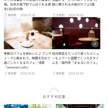
城。松本の城下町で心ほぐれる週
緑に癒される大阪のカフェ5選
末1泊2日の旅
長野県
2026.07.28
大阪府
2026.08.03
地元野菜をたっぷり使ったメニュ
季節のパフェを味わいに♪ アンテ
ーも♪アート空間でくつろぎタイ
ィークに囲まれて、時間を忘れて
ムを／高円寺「まぁるいカフェ」
過ごしたくなるカフェ／浅草
「annorum cafe」
東京都
2026.08.01
東京都
2026.08.03
おすすめ記事