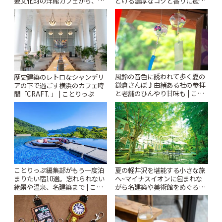
要文化財の洋館カフェから、改
どける濃厚なコクと香りに癒や
札すぐのレトロ喫茶まで~ | こと
されるティータイム~ | ことりっ
りっぷ
ぷ
風鈴の音色に誘われて歩く夏の
歴史建築のレトロなシャンデリ
鎌倉さんぽ♪由緒ある社の参拝
アの下で過ごす横浜のカフェ時
と老舗のひんやり甘味も | こと
間「CRAFT. 」 | ことりっぷ
りっぷ
ことりっぷ編集部がもう一度泊
夏の軽井沢を堪能する小さな旅
まりたい宿10選。忘れられない
へ~マイナスイオンに包まれな
絶景や温泉、名建築まで | こと
がら名建築や美術館をめぐろう
りっぷ
~ | ことりっぷ