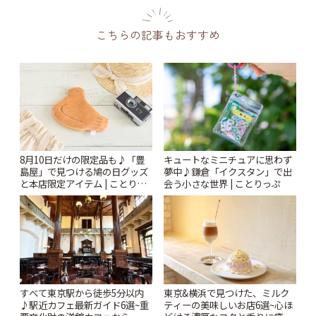
こちらの記事もおすすめ
8月10日だけの限定品も♪「豊
キュートなミニチュアに思わず
島屋」で見つける鳩の日グッズ
夢中♪鎌倉「イクスタン」で出
と本店限定アイテム | ことりっ
会う小さな世界 | ことりっぷ
ぷ
すべて東京駅から徒歩5分以内
東京&横浜で見つけた、ミルク
♪駅近カフェ最新ガイド6選~重
ティーの美味しいお店6選~心ほ