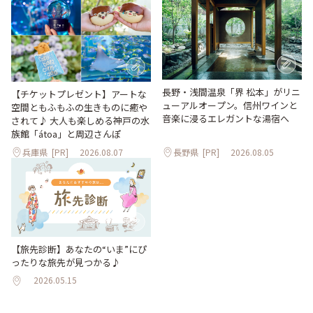
長野・浅間温泉「界 松本」がリニ
【チケットプレゼント】アートな
ューアルオープン。信州ワインと
空間ともふもふの生きものに癒や
音楽に浸るエレガントな湯宿へ
されて♪ 大人も楽しめる神戸の水
族館「átoa」と周辺さんぽ
兵庫県
[PR]
2026.08.07
長野県
[PR]
2026.08.05
【旅先診断】あなたの“いま”にぴ
ったりな旅先が見つかる♪
2026.05.15