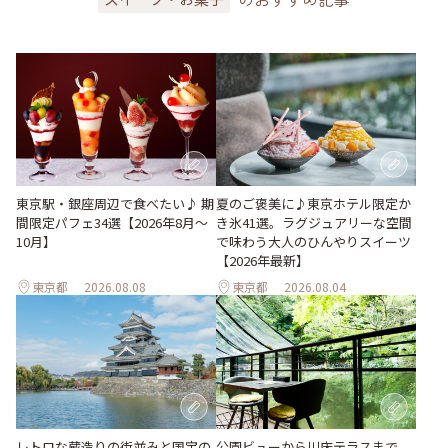
東京駅・銀座周辺で食べたい♪ 期
夏のご褒美に♪東京ホテル限定か
間限定パフェ34選【2026年8月～
き氷41選。ラグジュアリーな空間
10月】
で味わう大人のひんやりスイーツ
【2026年最新】
東京都
2026.08.08
東京都
2026.08.04
レトロな蔵造りの街並みと国宝の
公園ビューから川床テラスまで。