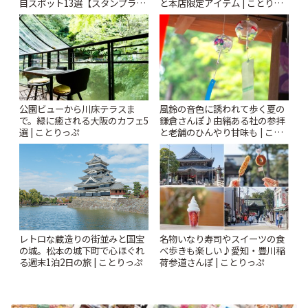
目スポット13選【スタンプラリ
と本店限定アイテム | ことりっ
ー開催中】 | ことりっぷ
ぷ
風鈴の音色に誘われて歩く夏の
公園ビューから川床テラスま
鎌倉さんぽ♪由緒ある社の参拝
で。緑に癒される大阪のカフェ5
と老舗のひんやり甘味も | こと
選 | ことりっぷ
りっぷ
レトロな蔵造りの街並みと国宝
名物いなり寿司やスイーツの食
の城。松本の城下町で心ほぐれ
べ歩きも楽しい♪愛知・豊川稲
る週末1泊2日の旅 | ことりっぷ
荷参道さんぽ | ことりっぷ