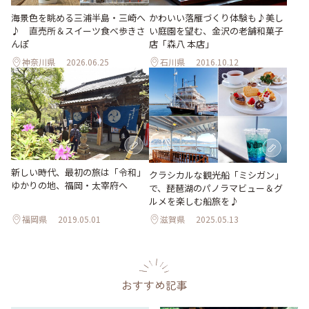
海景色を眺める三浦半島・三崎へ
かわいい落雁づくり体験も♪美し
♪ 直売所＆スイーツ食べ歩きさ
い庭園を望む、金沢の老舗和菓子
んぽ
店「森八 本店」
神奈川県
2026.06.25
石川県
2016.10.12
新しい時代、最初の旅は「令和」
クラシカルな観光船「ミシガン」
ゆかりの地、福岡・太宰府へ
で、琵琶湖のパノラマビュー＆グ
ルメを楽しむ船旅を♪
福岡県
2019.05.01
滋賀県
2025.05.13
おすすめ記事