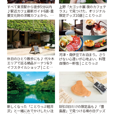
すべて東京駅から徒歩5分以内
上野「大ゴッホ展 夜のカフェテ
♪駅近カフェ最新ガイド6選~重
ラス」で見つけた、オリジナル
要文化財の洋館カフェから、改
限定グッズ10選 | ことりっぷ
札すぐのレトロ喫茶まで~ | こと
りっぷ
河津・南伊豆でお泊まり。さり
休日のひとり散歩にも♪ 代々木
げない心遣いが心地よい、料理
エリアで巡る絶品ドーナツ&ラ
自慢の一軒宿 | ことりっぷ
イフスタイルショップ | ことり
っぷ
新しくなった「ことりっぷ軽井
8月10日だけの限定品も♪「豊
沢」と一緒におでかけしたい注
島屋」で見つける鳩の日グッズ