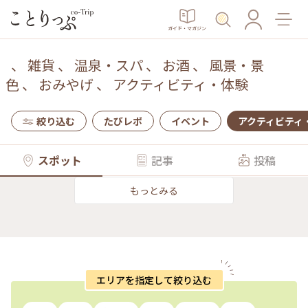
ガイド・マガジン
、
雑貨
、
温泉・スパ
、
お酒
、
風景・景
色
、
おみやげ
、
アクティビティ・体験
絞り込む
たびレポ
イベント
アクティビティ
スポット
記事
投稿
もっとみる
エリアを指定して絞り込む