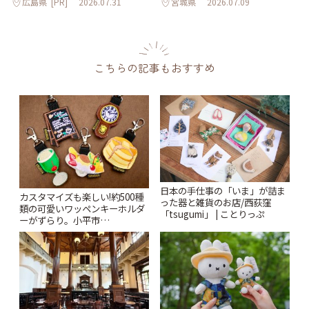
広島県
[PR]
2026.07.31
宮城県
2026.07.09
こちらの記事もおすすめ
日本の手仕事の「いま」が詰ま
カスタマイズも楽しい!約500種
った器と雑貨のお店/西荻窪
類の可愛いワッペンキーホルダ
「tsugumi」 | ことりっぷ
ーがずらり。小平市
「Kimamaya T&K」 | ことりっ
ぷ