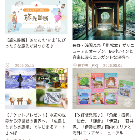
【旅先診断】あなたの“いま”にぴ
長野・浅間温泉「界 松本」がリニ
ったりな旅先が見つかる♪
ューアルオープン。信州ワインと
音楽に浸るエレガントな湯宿へ
2026.05.15
長野県
[PR]
2026.08.05
【改訂版発売♪】「角館・盛岡」
【チケットプレゼント】水辺の世
「仙台」「鎌倉」「伊豆」「軽井
界から浮世絵の世界へ。「広島も
沢」「伊勢志摩」国内6エリアと
とまち水族館」ではじまるアート
海外1エリアがリニューアル
さんぽ