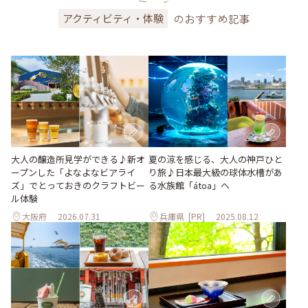
のおすすめ記事
アクティビティ・体験
大人の醸造所見学ができる♪新オ
夏の涼を感じる、大人の神戸ひと
ープンした「よなよなビアライ
り旅♪日本最大級の球体水槽があ
ズ」でとっておきのクラフトビー
る水族館「átoa」へ
ル体験
大阪府
2026.07.31
兵庫県
[PR]
2025.08.12