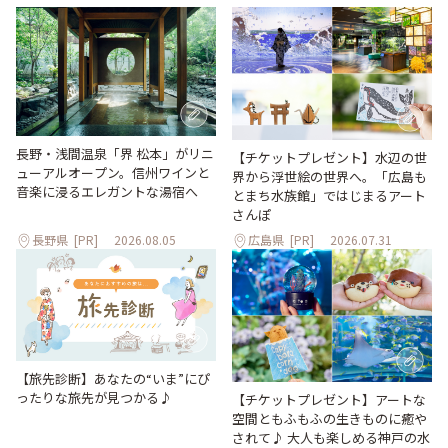
長野・浅間温泉「界 松本」がリニ
【チケットプレゼント】水辺の世
ューアルオープン。信州ワインと
界から浮世絵の世界へ。「広島も
音楽に浸るエレガントな湯宿へ
とまち水族館」ではじまるアート
さんぽ
長野県
[PR]
2026.08.05
広島県
[PR]
2026.07.31
【旅先診断】あなたの“いま”にぴ
ったりな旅先が見つかる♪
【チケットプレゼント】アートな
空間ともふもふの生きものに癒や
されて♪ 大人も楽しめる神戸の水