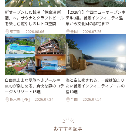
新オープンした銭湯「黄金湯 新
【2026年】全国ニューオープンホ
宿」へ。サウナとクラフトビール
テル8選。絶景インフィニティ温
を楽しむ癒やしのレトロ空間
泉から文化財の邸宅まで
東京都
2026.08.06
全国
2026.07.26
自由気ままな夏旅へ♪プールや
海と空に癒される、一度は泊まり
BBQが楽しめる、爽快な森のコテ
たい絶景インフィニティプールの
ージ＆リゾート15選
宿10選
栃木県
[PR]
2026.07.24
全国
2026.07.14
おすすめ記事