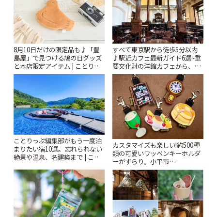
8月10日だけの限定品も♪「豊
すべて東京駅から徒歩5分以内
島屋」で見つける鳩の日グッズ
♪駅近カフェ最新ガイド6選~重
と本店限定アイテム | ことりっ
要文化財の洋館カフェから、改
ぷ
札すぐのレトロ喫茶まで~ | こと
りっぷ
ことりっぷ編集部がもう一度泊
カスタマイズも楽しい!約500種
まりたい宿10選。忘れられない
類の可愛いワッペンキーホルダ
絶景や温泉、名建築まで | こと
ーがずらり。小平市
りっぷ
「Kimamaya T&K」 | ことりっ
ぷ