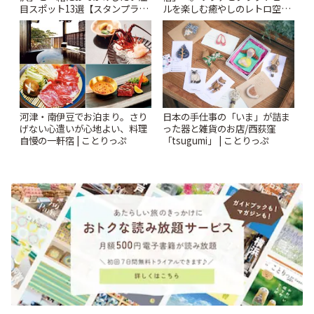
目スポット13選【スタンプラリ
ルを楽しむ癒やしのレトロ空間
ー開催中】 | ことりっぷ
| ことりっぷ
河津・南伊豆でお泊まり。さり
日本の手仕事の「いま」が詰ま
げない心遣いが心地よい、料理
った器と雑貨のお店/西荻窪
自慢の一軒宿 | ことりっぷ
「tsugumi」 | ことりっぷ