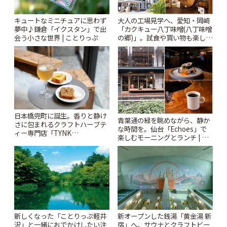
キュートなミニチュアに思わず
大人の工場見学へ、愛知・岡崎
夢中♪鎌倉「イクスタン」で出
「カクキュー八丁味噌(八丁味噌
会う小さな世界 | ことりっぷ
の郷)」。試食や買い物も楽しみ
♪ | ことりっぷ
日本橋兜町に誕生。香りと静け
青葉通の緑を眺めながら、静か
さに包まれるクラフトハーブテ
な時間を。仙台「Echoes」で
ィー専門店「TYNK
楽しむモーニングとランチ | こ
Kabutocho」 | ことりっぷ
とりっぷ
新しくなった「ことりっぷ軽井
新オープンした銭湯「黄金湯 新
沢」と一緒におでかけしたい注
宿」へ。サウナとクラフトビー