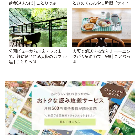
荷参道さんぽ | ことりっぷ
ときめくひんやり時間「ティー
スイーツ ラボ コンテナート」 |
ことりっぷ
公園ビューから川床テラスま
大阪で朝活するなら♪ モーニン
で。緑に癒される大阪のカフェ5
グが人気のカフェ5選 | ことりっ
選 | ことりっぷ
ぷ