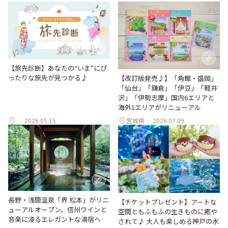
【旅先診断】あなたの“いま”にぴ
ったりな旅先が見つかる♪
【改訂版発売♪】「角館・盛岡」
「仙台」「鎌倉」「伊豆」「軽井
沢」「伊勢志摩」国内6エリアと
海外1エリアがリニューアル
2026.05.15
宮城県
2026.07.09
長野・浅間温泉「界 松本」がリニ
【チケットプレゼント】アートな
ューアルオープン。信州ワインと
空間ともふもふの生きものに癒や
音楽に浸るエレガントな湯宿へ
されて♪ 大人も楽しめる神戸の水