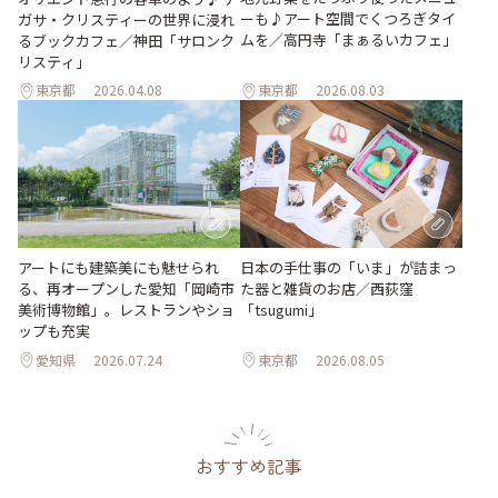
ーも♪アート空間でくつろぎタイ
ガサ・クリスティーの世界に浸れ
ムを／高円寺「まぁるいカフェ」
るブックカフェ／神田「サロンク
リスティ」
東京都
2026.04.08
東京都
2026.08.03
日本の手仕事の「いま」が詰まっ
アートにも建築美にも魅せられ
た器と雑貨のお店／西荻窪
る、再オープンした愛知「岡崎市
「tsugumi」
美術博物館」。レストランやショ
ップも充実
愛知県
2026.07.24
東京都
2026.08.05
おすすめ記事