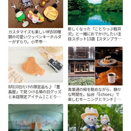
新しくなった「ことりっぷ軽井
カスタマイズも楽しい!約500種
沢」と一緒におでかけしたい注
類の可愛いワッペンキーホルダ
目スポット13選【スタンプラリ
ーがずらり。小平市
ー開催中】 | ことりっぷ
「Kimamaya T&K」 | ことりっ
ぷ
8月10日だけの限定品も♪「豊
青葉通の緑を眺めながら、静か
島屋」で見つける鳩の日グッズ
な時間を。仙台「Echoes」で
と本店限定アイテム | ことりっ
楽しむモーニングとランチ | こ
ぷ
とりっぷ