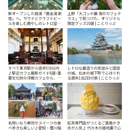
新オープンした銭湯「黄金湯 新
上野「大ゴッホ展 夜のカフェテ
宿」へ。サウナとクラフトビー
ラス」で見つけた、オリジナル
ルを楽しむ癒やしのレトロ空間
限定グッズ10選 | ことりっぷ
| ことりっぷ
すべて東京駅から徒歩5分以内
レトロな蔵造りの街並みと国宝
♪駅近カフェ最新ガイド6選~重
の城。松本の城下町で心ほぐれ
要文化財の洋館カフェから、改
る週末1泊2日の旅 | ことりっぷ
札すぐのレトロ喫茶まで~ | こと
りっぷ
名物いなり寿司やスイーツの食
紅茶専門店がつくるご褒美かき
べ歩きも楽しい♪愛知・豊川稲
氷が人気♪ 代々木の路地裏で心