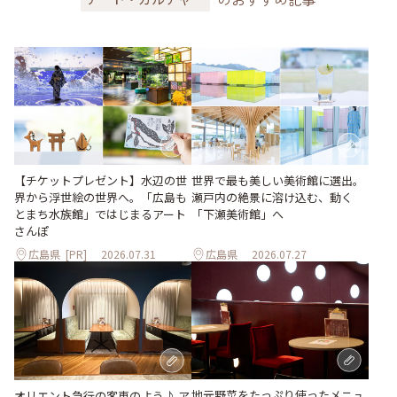
世界で最も美しい美術館に選出。
【チケットプレゼント】水辺の世
瀬戸内の絶景に溶け込む、動く
界から浮世絵の世界へ。「広島も
「下瀬美術館」へ
とまち水族館」ではじまるアート
さんぽ
広島県
[PR]
2026.07.31
広島県
2026.07.27
地元野菜をたっぷり使ったメニュ
オリエント急行の客車のよう♪ ア