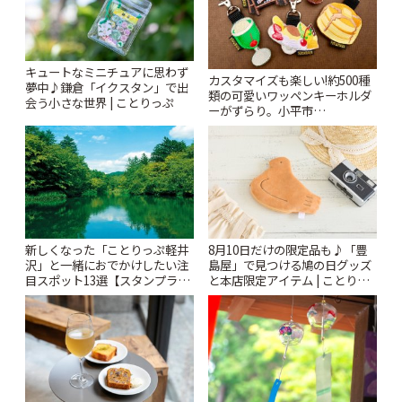
キュートなミニチュアに思わず
カスタマイズも楽しい!約500種
夢中♪鎌倉「イクスタン」で出
類の可愛いワッペンキーホルダ
会う小さな世界 | ことりっぷ
ーがずらり。小平市
「Kimamaya T&K」 | ことりっ
ぷ
新しくなった「ことりっぷ軽井
8月10日だけの限定品も♪「豊
沢」と一緒におでかけしたい注
島屋」で見つける鳩の日グッズ
目スポット13選【スタンプラリ
と本店限定アイテム | ことりっ
ー開催中】 | ことりっぷ
ぷ