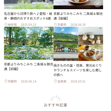
名古屋から日帰り旅へ♪愛知・岐
京都よりみちこみち 二条城＆御池
阜・静岡のおすすめスポット6選
通【後編】
岐阜県
2025.09.23
京都府
2026.06.20
京都よりみちこみち 二条城＆御池
焼きものの里・信楽、窯元めぐり
通【前編】
やランチ＆スイーツを楽しむ癒し
の旅へ
京都府
2026.06.14
滋賀県
2026.05.01
おすすめ記事