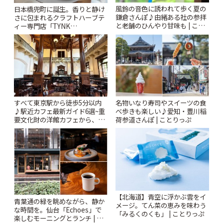
風鈴の音色に誘われて歩く夏の
日本橋兜町に誕生。香りと静け
鎌倉さんぽ♪由緒ある社の参拝
さに包まれるクラフトハーブテ
と老舗のひんやり甘味も | こと
ィー専門店「TYNK
りっぷ
Kabutocho」 | ことりっぷ
すべて東京駅から徒歩5分以内
名物いなり寿司やスイーツの食
♪駅近カフェ最新ガイド6選~重
べ歩きも楽しい♪愛知・豊川稲
要文化財の洋館カフェから、改
荷参道さんぽ | ことりっぷ
札すぐのレトロ喫茶まで~ | こと
りっぷ
【北海道】青空に浮かぶ雲をイ
青葉通の緑を眺めながら、静か
メージ。てん菜の恵みを味わう
な時間を。仙台「Echoes」で
「みるくのくも」 | ことりっぷ
楽しむモーニングとランチ | こ