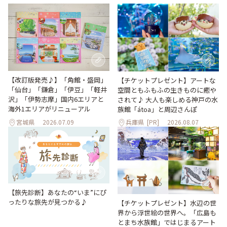
【改訂版発売♪】「角館・盛岡」
【チケットプレゼント】アートな
「仙台」「鎌倉」「伊豆」「軽井
空間ともふもふの生きものに癒や
沢」「伊勢志摩」国内6エリアと
されて♪ 大人も楽しめる神戸の水
海外1エリアがリニューアル
族館「átoa」と周辺さんぽ
宮城県
2026.07.09
兵庫県
[PR]
2026.08.07
【旅先診断】あなたの“いま”にぴ
ったりな旅先が見つかる♪
【チケットプレゼント】水辺の世
界から浮世絵の世界へ。「広島も
とまち水族館」ではじまるアート