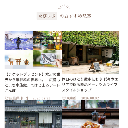
のおすすめ記事
たびレポ
【チケットプレゼント】水辺の世
休日のひとり散歩にも♪ 代々木エ
界から浮世絵の世界へ。「広島も
リアで巡る絶品ドーナツ＆ライフ
とまち水族館」ではじまるアート
スタイルショップ
さんぽ
広島県
[PR]
2026.07.31
東京都
2026.08.02