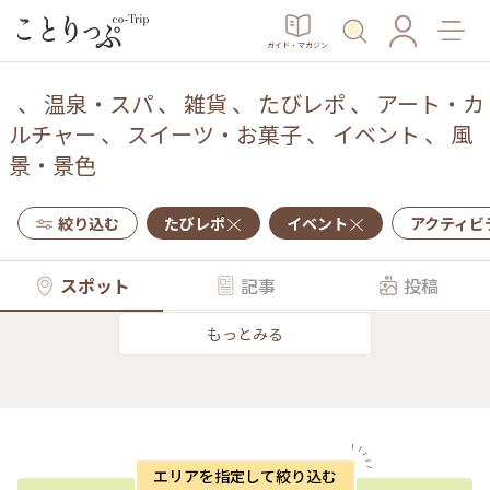
ガイド・マガジン
、
温泉・スパ
、
雑貨
、
たびレポ
、
アート・カ
ルチャー
、
スイーツ・お菓子
、
イベント
、
風
景・景色
絞り込む
たびレポ
イベント
アクティビ
スポット
記事
投稿
もっとみる
エリアを指定して絞り込む