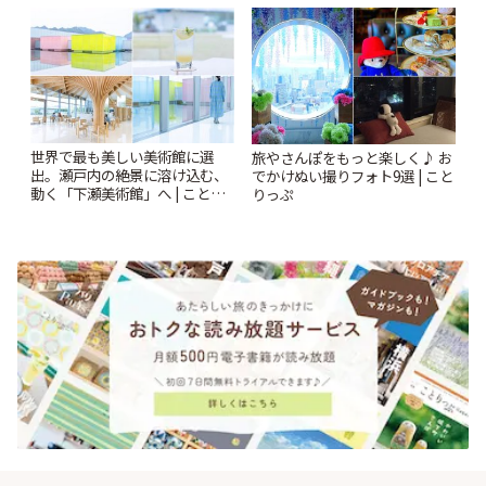
とりっぷ
世界で最も美しい美術館に選
旅やさんぽをもっと楽しく♪ お
出。瀬戸内の絶景に溶け込む、
でかけぬい撮りフォト9選 | こと
動く「下瀬美術館」へ | ことり
りっぷ
っぷ