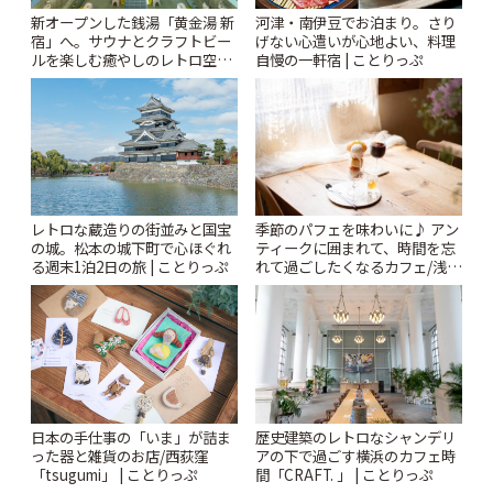
新オープンした銭湯「黄金湯 新
河津・南伊豆でお泊まり。さり
宿」へ。サウナとクラフトビー
げない心遣いが心地よい、料理
ルを楽しむ癒やしのレトロ空間
自慢の一軒宿 | ことりっぷ
| ことりっぷ
レトロな蔵造りの街並みと国宝
季節のパフェを味わいに♪ アン
の城。松本の城下町で心ほぐれ
ティークに囲まれて、時間を忘
る週末1泊2日の旅 | ことりっぷ
れて過ごしたくなるカフェ/浅草
「annorum cafe」 | ことりっぷ
日本の手仕事の「いま」が詰ま
歴史建築のレトロなシャンデリ
った器と雑貨のお店/西荻窪
アの下で過ごす横浜のカフェ時
「tsugumi」 | ことりっぷ
間「CRAFT. 」 | ことりっぷ