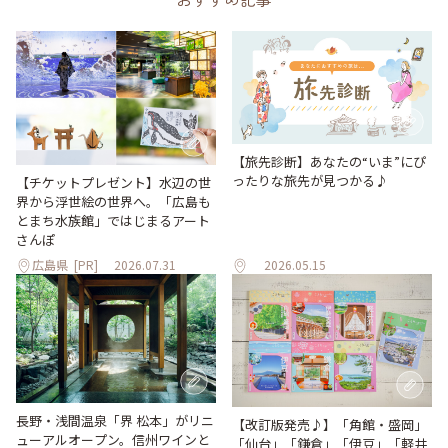
【旅先診断】あなたの“いま”にぴ
ったりな旅先が見つかる♪
【チケットプレゼント】水辺の世
界から浮世絵の世界へ。「広島も
とまち水族館」ではじまるアート
さんぽ
広島県
[PR]
2026.07.31
2026.05.15
長野・浅間温泉「界 松本」がリニ
【改訂版発売♪】「角館・盛岡」
ューアルオープン。信州ワインと
「仙台」「鎌倉」「伊豆」「軽井