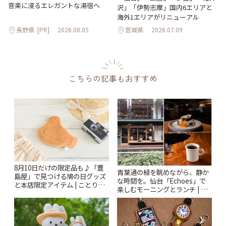
音楽に浸るエレガントな湯宿へ
沢」「伊勢志摩」国内6エリアと
海外1エリアがリニューアル
長野県
[PR]
2026.08.05
宮城県
2026.07.09
こちらの記事もおすすめ
8月10日だけの限定品も♪「豊
青葉通の緑を眺めながら、静か
島屋」で見つける鳩の日グッズ
な時間を。仙台「Echoes」で
と本店限定アイテム | ことりっ
楽しむモーニングとランチ | こ
ぷ
とりっぷ