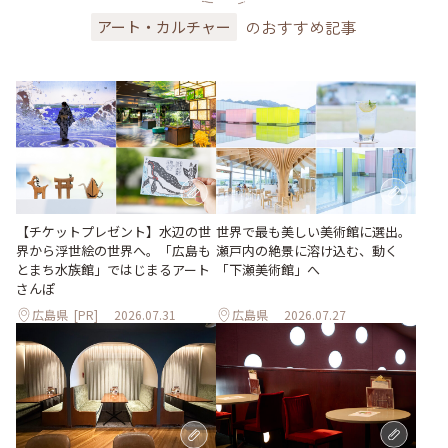
のおすすめ記事
アート・カルチャー
世界で最も美しい美術館に選出。
【チケットプレゼント】水辺の世
瀬戸内の絶景に溶け込む、動く
界から浮世絵の世界へ。「広島も
「下瀬美術館」へ
とまち水族館」ではじまるアート
さんぽ
広島県
[PR]
2026.07.31
広島県
2026.07.27