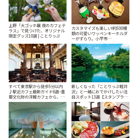
上野「大ゴッホ展 夜のカフェテ
カスタマイズも楽しい!約500種
ラス」で見つけた、オリジナル
類の可愛いワッペンキーホルダ
限定グッズ10選 | ことりっぷ
ーがずらり。小平市
「Kimamaya T&K」 | ことりっ
ぷ
すべて東京駅から徒歩5分以内
新しくなった「ことりっぷ軽井
♪駅近カフェ最新ガイド6選~重
沢」と一緒におでかけしたい注
要文化財の洋館カフェから、改
目スポット13選【スタンプラリ
札すぐのレトロ喫茶まで~ | こと
ー開催中】 | ことりっぷ
りっぷ