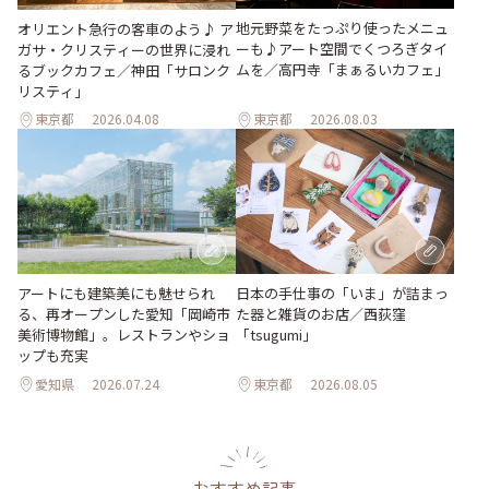
地元野菜をたっぷり使ったメニュ
オリエント急行の客車のよう♪ ア
ーも♪アート空間でくつろぎタイ
ガサ・クリスティーの世界に浸れ
ムを／高円寺「まぁるいカフェ」
るブックカフェ／神田「サロンク
リスティ」
東京都
2026.04.08
東京都
2026.08.03
日本の手仕事の「いま」が詰まっ
アートにも建築美にも魅せられ
た器と雑貨のお店／西荻窪
る、再オープンした愛知「岡崎市
「tsugumi」
美術博物館」。レストランやショ
ップも充実
愛知県
2026.07.24
東京都
2026.08.05
おすすめ記事