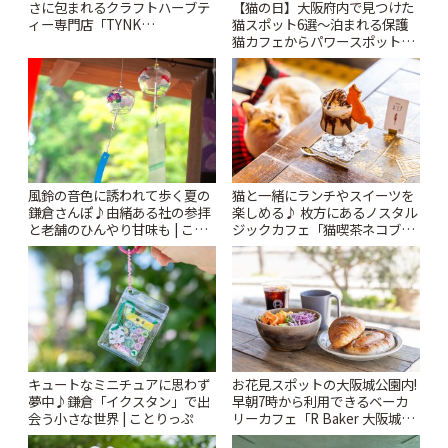
【猫の日】大阪府内で見つけた
さに包まれるクラフトハーブテ
猫スポット6選〜泊まれる保護
ィー専門店「TYNK
猫カフェからパワースポットま
Kabutocho」 | ことりっぷ
で〜 | ことりっぷ
風鈴の音色に誘われて歩く夏の
猫と一緒にランチやスイーツを
鎌倉さんぽ♪由緒ある社の参拝
楽しめる♪ 枚方にあるノスタル
と老舗のひんやり甘味も | こと
ジックカフェ「猫喫茶ネコブ」
りっぷ
| ことりっぷ
キュートなミニチュアに思わず
お花見スポットの大阪城公園内!
夢中♪鎌倉「イクスタン」で出
早朝7時から利用できるベーカ
会う小さな世界 | ことりっぷ
リーカフェ「R Baker 大阪城公
園店」 | ことりっぷ