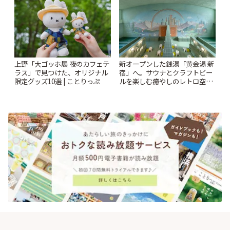
上野「大ゴッホ展 夜のカフェテ
新オープンした銭湯「黄金湯 新
ラス」で見つけた、オリジナル
宿」へ。サウナとクラフトビー
限定グッズ10選 | ことりっぷ
ルを楽しむ癒やしのレトロ空間
| ことりっぷ