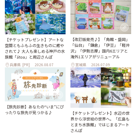
【改訂版発売♪】「角館・盛岡」
【チケットプレゼント】アートな
「仙台」「鎌倉」「伊豆」「軽井
空間ともふもふの生きものに癒や
沢」「伊勢志摩」国内6エリアと
されて♪ 大人も楽しめる神戸の水
海外1エリアがリニューアル
族館「átoa」と周辺さんぽ
兵庫県
[PR]
2026.08.07
宮城県
2026.07.09
【旅先診断】あなたの“いま”にぴ
ったりな旅先が見つかる♪
【チケットプレゼント】水辺の世
界から浮世絵の世界へ。「広島も
とまち水族館」ではじまるアート
さんぽ