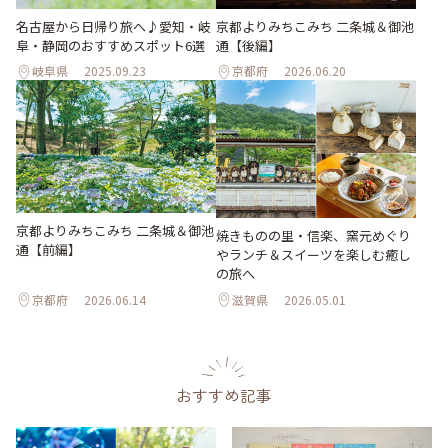
名古屋から日帰り旅へ♪愛知・岐
京都よりみちこみち 二条城＆御池
阜・静岡のおすすめスポット6選
通【後編】
岐阜県
2025.09.23
京都府
2026.06.20
京都よりみちこみち 二条城＆御池
焼きものの里・信楽、窯元めぐり
通【前編】
やランチ＆スイーツを楽しむ癒し
の旅へ
京都府
2026.06.14
滋賀県
2026.05.01
おすすめ記事