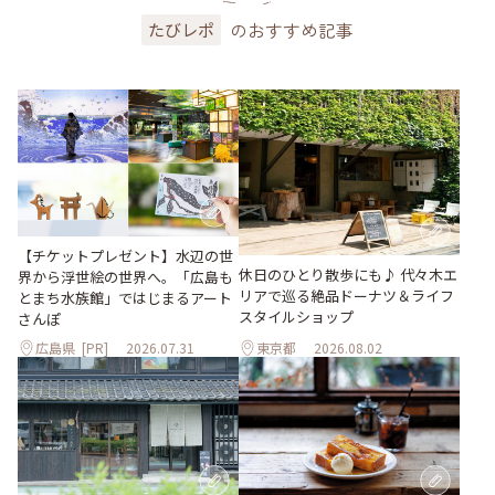
のおすすめ記事
たびレポ
【チケットプレゼント】水辺の世
休日のひとり散歩にも♪ 代々木エ
界から浮世絵の世界へ。「広島も
リアで巡る絶品ドーナツ＆ライフ
とまち水族館」ではじまるアート
スタイルショップ
さんぽ
広島県
[PR]
2026.07.31
東京都
2026.08.02