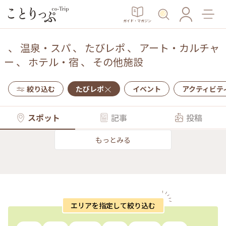
ガイド・マガジン
、
温泉・スパ
、
たびレポ
、
アート・カルチャ
ー
、
ホテル・宿
、
その他施設
絞り込む
たびレポ
イベント
アクティビテ
スポット
記事
投稿
もっとみる
エリアを指定して絞り込む