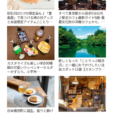
8月10日だけの限定品も♪「豊
すべて東京駅から徒歩5分以内
島屋」で見つける鳩の日グッズ
♪駅近カフェ最新ガイド6選~重
と本店限定アイテム | ことりっ
要文化財の洋館カフェから、改
ぷ
札すぐのレトロ喫茶まで~ | こと
りっぷ
新しくなった「ことりっぷ軽井
カスタマイズも楽しい!約500種
沢」と一緒におでかけしたい注
類の可愛いワッペンキーホルダ
目スポット13選【スタンプラリ
ーがずらり。小平市
ー開催中】 | ことりっぷ
「Kimamaya T&K」 | ことりっ
ぷ
日本橋兜町に誕生。香りと静け