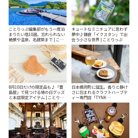
ことりっぷ編集部がもう一度泊
キュートなミニチュアに思わず
まりたい宿10選。忘れられない
夢中♪鎌倉「イクスタン」で出
絶景や温泉、名建築まで | こと
会う小さな世界 | ことりっぷ
りっぷ
8月10日だけの限定品も♪「豊
日本橋兜町に誕生。香りと静け
島屋」で見つける鳩の日グッズ
さに包まれるクラフトハーブテ
と本店限定アイテム | ことりっ
ィー専門店「TYNK
ぷ
Kabutocho」 | ことりっぷ