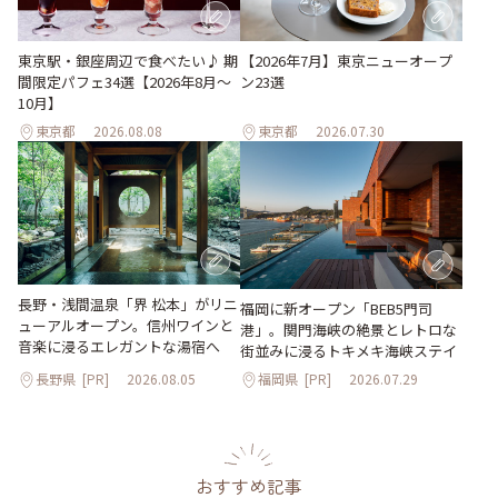
東京駅・銀座周辺で食べたい♪ 期
【2026年7月】東京ニューオープ
間限定パフェ34選【2026年8月～
ン23選
10月】
東京都
2026.08.08
東京都
2026.07.30
長野・浅間温泉「界 松本」がリニ
福岡に新オープン「BEB5門司
ューアルオープン。信州ワインと
港」。関門海峡の絶景とレトロな
音楽に浸るエレガントな湯宿へ
街並みに浸るトキメキ海峡ステイ
長野県
[PR]
2026.08.05
福岡県
[PR]
2026.07.29
おすすめ記事