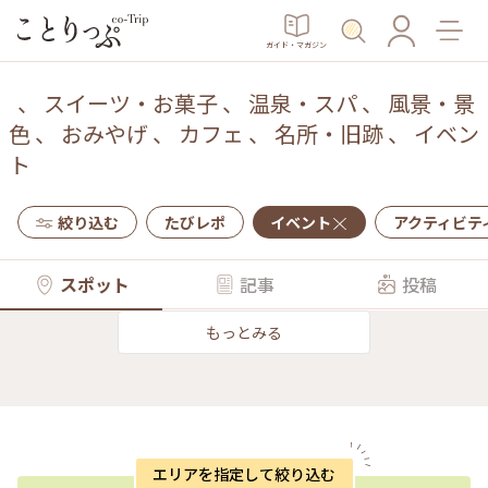
ガイド・マガジン
、
スイーツ・お菓子
、
温泉・スパ
、
風景・景
色
、
おみやげ
、
カフェ
、
名所・旧跡
、
イベン
ト
絞り込む
たびレポ
イベント
アクティビテ
スポット
記事
投稿
もっとみる
エリアを指定して絞り込む