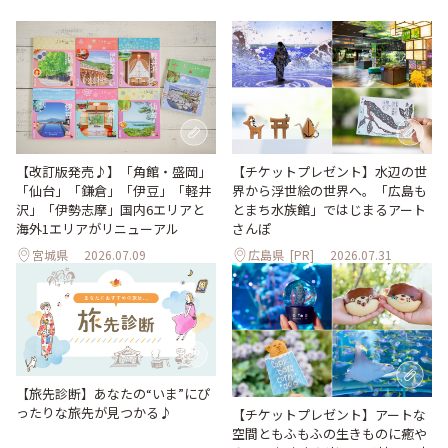
【改訂版発売♪】「角館・盛岡」
【チケットプレゼント】水辺の世
「仙台」「鎌倉」「伊豆」「軽井
界から浮世絵の世界へ。「広島も
沢」「伊勢志摩」国内6エリアと
とまち水族館」ではじまるアート
海外1エリアがリニューアル
さんぽ
宮城県
2026.07.09
広島県
[PR]
2026.07.31
【旅先診断】あなたの“いま”にぴ
ったりな旅先が見つかる♪
【チケットプレゼント】アートな
空間ともふもふの生きものに癒や