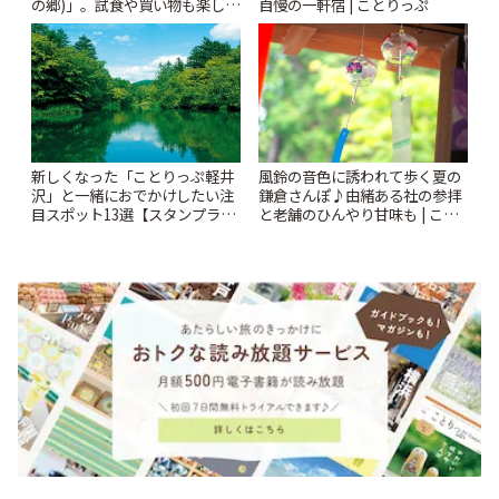
の郷)」。試食や買い物も楽しみ
自慢の一軒宿 | ことりっぷ
♪ | ことりっぷ
風鈴の音色に誘われて歩く夏の
新しくなった「ことりっぷ軽井
鎌倉さんぽ♪由緒ある社の参拝
沢」と一緒におでかけしたい注
と老舗のひんやり甘味も | こと
目スポット13選【スタンプラリ
りっぷ
ー開催中】 | ことりっぷ