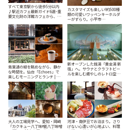
すべて東京駅から徒歩5分以内
カスタマイズも楽しい!約500種
♪駅近カフェ最新ガイド6選~重
類の可愛いワッペンキーホルダ
要文化財の洋館カフェから、改
ーがずらり。小平市
札すぐのレトロ喫茶まで~ | こと
「Kimamaya T&K」 | ことりっ
りっぷ
ぷ
新オープンした銭湯「黄金湯 新
青葉通の緑を眺めながら、静か
宿」へ。サウナとクラフトビー
な時間を。仙台「Echoes」で
ルを楽しむ癒やしのレトロ空間
楽しむモーニングとランチ | こ
| ことりっぷ
とりっぷ
大人の工場見学へ、愛知・岡崎
河津・南伊豆でお泊まり。さり
「カクキュー八丁味噌(八丁味噌
げない心遣いが心地よい、料理