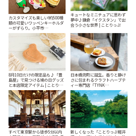
キュートなミニチュアに思わず
カスタマイズも楽しい!約500種
夢中♪鎌倉「イクスタン」で出
類の可愛いワッペンキーホルダ
会う小さな世界 | ことりっぷ
ーがずらり。小平市
「Kimamaya T&K」 | ことりっ
ぷ
8月10日だけの限定品も♪「豊
日本橋兜町に誕生。香りと静け
島屋」で見つける鳩の日グッズ
さに包まれるクラフトハーブテ
と本店限定アイテム | ことりっ
ィー専門店「TYNK
ぷ
Kabutocho」 | ことりっぷ
すべて東京駅から徒歩5分以内
新しくなった「ことりっぷ軽井