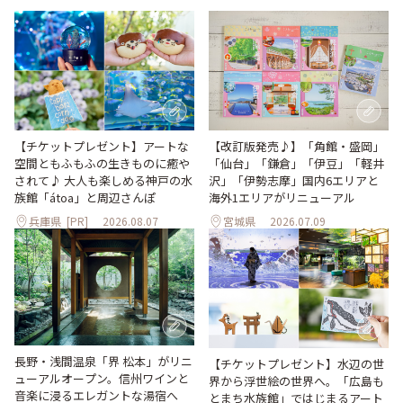
【改訂版発売♪】「角館・盛岡」
【チケットプレゼント】アートな
「仙台」「鎌倉」「伊豆」「軽井
空間ともふもふの生きものに癒や
沢」「伊勢志摩」国内6エリアと
されて♪ 大人も楽しめる神戸の水
海外1エリアがリニューアル
族館「átoa」と周辺さんぽ
兵庫県
[PR]
2026.08.07
宮城県
2026.07.09
長野・浅間温泉「界 松本」がリニ
【チケットプレゼント】水辺の世
ューアルオープン。信州ワインと
界から浮世絵の世界へ。「広島も
音楽に浸るエレガントな湯宿へ
とまち水族館」ではじまるアート