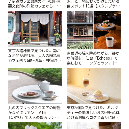
♪駅近カフェ最新ガイド6選~重
沢」と一緒におでかけしたい注
要文化財の洋館カフェから、改
目スポット13選【スタンプラリ
札すぐのレトロ喫茶まで~ | こと
ー開催中】 | ことりっぷ
りっぷ
東京の路地裏で見つけた。静か
青葉通の緑を眺めながら、静か
な時間が流れる、大人の隠れ家
な時間を。仙台「Echoes」で
カフェ巡り6選~浅草・神保町・
楽しむモーニングとランチ | こ
千駄木ほか~ | ことりっぷ
とりっぷ
丸の内ブリックスクエアの緑豊
東京&横浜で見つけた、ミルク
かなイタリアン「 A16
ティーの美味しいお店6選~心ほ
TOKYO」で大人の贅沢ランチ |
どける濃厚なコクと香りに癒や
ことりっぷ
されるティータイム~ | ことりっ
ぷ