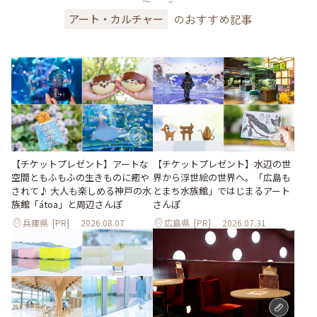
のおすすめ記事
アート・カルチャー
【チケットプレゼント】アートな
【チケットプレゼント】水辺の世
空間ともふもふの生きものに癒や
界から浮世絵の世界へ。「広島も
されて♪ 大人も楽しめる神戸の水
とまち水族館」ではじまるアート
族館「átoa」と周辺さんぽ
さんぽ
兵庫県
[PR]
2026.08.07
広島県
[PR]
2026.07.31