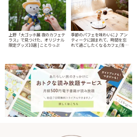
上野「大ゴッホ展 夜のカフェテ
季節のパフェを味わいに♪ アン
ラス」で見つけた、オリジナル
ティークに囲まれて、時間を忘
限定グッズ10選 | ことりっぷ
れて過ごしたくなるカフェ/浅草
「annorum cafe」 | ことりっぷ