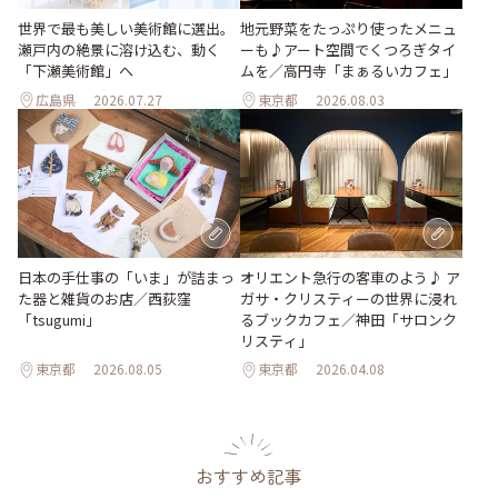
世界で最も美しい美術館に選出。
地元野菜をたっぷり使ったメニュ
瀬戸内の絶景に溶け込む、動く
ーも♪アート空間でくつろぎタイ
「下瀬美術館」へ
ムを／高円寺「まぁるいカフェ」
広島県
2026.07.27
東京都
2026.08.03
日本の手仕事の「いま」が詰まっ
オリエント急行の客車のよう♪ ア
た器と雑貨のお店／西荻窪
ガサ・クリスティーの世界に浸れ
「tsugumi」
るブックカフェ／神田「サロンク
リスティ」
東京都
2026.08.05
東京都
2026.04.08
おすすめ記事