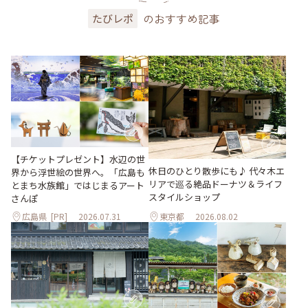
のおすすめ記事
たびレポ
【チケットプレゼント】水辺の世
休日のひとり散歩にも♪ 代々木エ
界から浮世絵の世界へ。「広島も
リアで巡る絶品ドーナツ＆ライフ
とまち水族館」ではじまるアート
スタイルショップ
さんぽ
広島県
[PR]
2026.07.31
東京都
2026.08.02