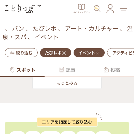
ガイド・マガジン
、
パン
、
たびレポ
、
アート・カルチャー
、
温
泉・スパ
、
イベント
絞り込む
たびレポ
イベント
アクティビ
スポット
記事
投稿
もっとみる
エリアを指定して絞り込む