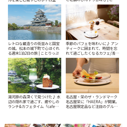
りっぷ
| ことりっぷ
レトロな蔵造りの街並みと国宝
季節のパフェを味わいに♪ アン
の城。松本の城下町で心ほぐれ
ティークに囲まれて、時間を忘
る週末1泊2日の旅 | ことりっぷ
れて過ごしたくなるカフェ/浅草
「annorum cafe」 | ことりっぷ
湯河原の森深くで見つけた♪ 水
名古屋・栄のザ・ランドマーク
辺の隠れ家で過ごす、癒やしの
名古屋栄に「HAERA」が開業。
ランチ&カフェタイム「cafe
名古屋限定品など注目のグルメ
haku」 | ことりっぷ
を紹介 | ことりっぷ