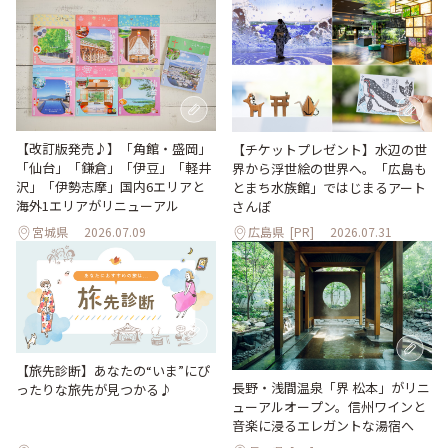
【改訂版発売♪】「角館・盛岡」
【チケットプレゼント】水辺の世
「仙台」「鎌倉」「伊豆」「軽井
界から浮世絵の世界へ。「広島も
沢」「伊勢志摩」国内6エリアと
とまち水族館」ではじまるアート
海外1エリアがリニューアル
さんぽ
宮城県
2026.07.09
広島県
[PR]
2026.07.31
【旅先診断】あなたの“いま”にぴ
長野・浅間温泉「界 松本」がリニ
ったりな旅先が見つかる♪
ューアルオープン。信州ワインと
音楽に浸るエレガントな湯宿へ