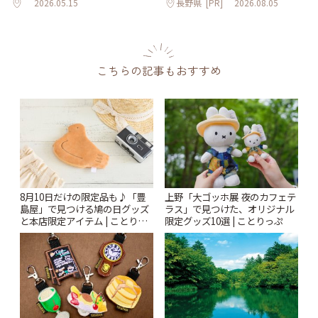
2026.05.15
長野県
[PR]
2026.08.05
こちらの記事もおすすめ
8月10日だけの限定品も♪「豊
上野「大ゴッホ展 夜のカフェテ
島屋」で見つける鳩の日グッズ
ラス」で見つけた、オリジナル
と本店限定アイテム | ことりっ
限定グッズ10選 | ことりっぷ
ぷ