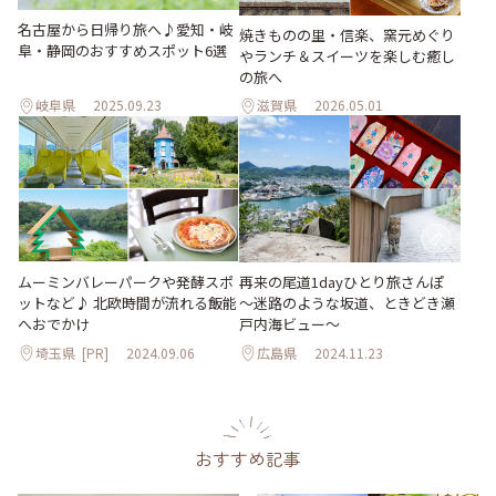
名古屋から日帰り旅へ♪愛知・岐
焼きものの里・信楽、窯元めぐり
阜・静岡のおすすめスポット6選
やランチ＆スイーツを楽しむ癒し
の旅へ
岐阜県
2025.09.23
滋賀県
2026.05.01
ムーミンバレーパークや発酵スポ
再来の尾道1dayひとり旅さんぽ
ットなど♪ 北欧時間が流れる飯能
～迷路のような坂道、ときどき瀬
へおでかけ
戸内海ビュー～
埼玉県
[PR]
2024.09.06
広島県
2024.11.23
おすすめ記事