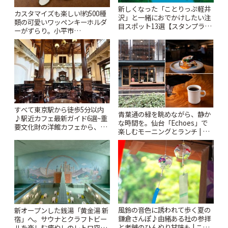
新しくなった「ことりっぷ軽井
カスタマイズも楽しい!約500種
沢」と一緒におでかけしたい注
類の可愛いワッペンキーホルダ
目スポット13選【スタンプラリ
ーがずらり。小平市
ー開催中】 | ことりっぷ
「Kimamaya T&K」 | ことりっ
ぷ
すべて東京駅から徒歩5分以内
青葉通の緑を眺めながら、静か
♪駅近カフェ最新ガイド6選~重
な時間を。仙台「Echoes」で
要文化財の洋館カフェから、改
楽しむモーニングとランチ | こ
札すぐのレトロ喫茶まで~ | こと
とりっぷ
りっぷ
風鈴の音色に誘われて歩く夏の
新オープンした銭湯「黄金湯 新
鎌倉さんぽ♪由緒ある社の参拝
宿」へ。サウナとクラフトビー
と老舗のひんやり甘味も | こと
ルを楽しむ癒やしのレトロ空間