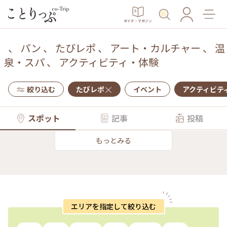
ガイド・マガジン
、
パン
、
たびレポ
、
アート・カルチャー
、
温
泉・スパ
、
アクティビティ・体験
絞り込む
たびレポ
イベント
アクティビテ
スポット
記事
投稿
もっとみる
エリアを指定して絞り込む