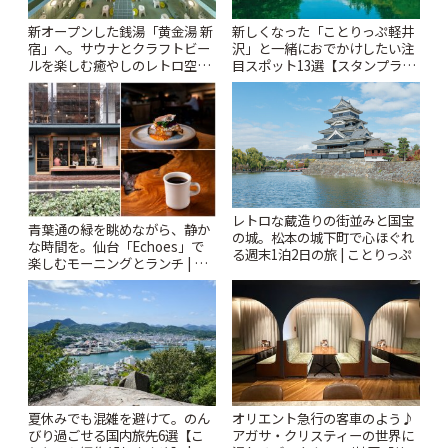
新オープンした銭湯「黄金湯 新
新しくなった「ことりっぷ軽井
宿」へ。サウナとクラフトビー
沢」と一緒におでかけしたい注
ルを楽しむ癒やしのレトロ空間
目スポット13選【スタンプラリ
| ことりっぷ
ー開催中】 | ことりっぷ
レトロな蔵造りの街並みと国宝
青葉通の緑を眺めながら、静か
の城。松本の城下町で心ほぐれ
な時間を。仙台「Echoes」で
る週末1泊2日の旅 | ことりっぷ
楽しむモーニングとランチ | こ
とりっぷ
夏休みでも混雑を避けて。のん
オリエント急行の客車のよう♪
びり過ごせる国内旅先6選【こ
アガサ・クリスティーの世界に