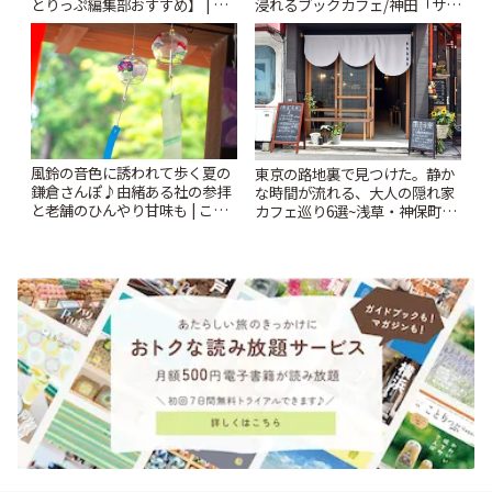
とりっぷ編集部おすすめ】 | こ
浸れるブックカフェ/神田「サロ
とりっぷ
ンクリスティ」 | ことりっぷ
風鈴の音色に誘われて歩く夏の
東京の路地裏で見つけた。静か
鎌倉さんぽ♪由緒ある社の参拝
な時間が流れる、大人の隠れ家
と老舗のひんやり甘味も | こと
カフェ巡り6選~浅草・神保町・
りっぷ
千駄木ほか~ | ことりっぷ