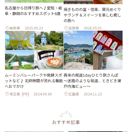
名古屋から日帰り旅へ♪愛知・岐
焼きものの里・信楽、窯元めぐり
阜・静岡のおすすめスポット6選
やランチ＆スイーツを楽しむ癒し
の旅へ
岐阜県
2025.09.23
滋賀県
2026.05.01
ムーミンバレーパークや発酵スポ
再来の尾道1dayひとり旅さんぽ
ットなど♪ 北欧時間が流れる飯能
～迷路のような坂道、ときどき瀬
へおでかけ
戸内海ビュー～
埼玉県
[PR]
2024.09.06
広島県
2024.11.23
おすすめ記事