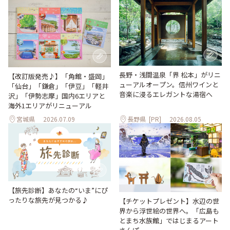
長野・浅間温泉「界 松本」がリニ
【改訂版発売♪】「角館・盛岡」
ューアルオープン。信州ワインと
「仙台」「鎌倉」「伊豆」「軽井
音楽に浸るエレガントな湯宿へ
沢」「伊勢志摩」国内6エリアと
海外1エリアがリニューアル
宮城県
2026.07.09
長野県
[PR]
2026.08.05
【旅先診断】あなたの“いま”にぴ
ったりな旅先が見つかる♪
【チケットプレゼント】水辺の世
界から浮世絵の世界へ。「広島も
とまち水族館」ではじまるアート