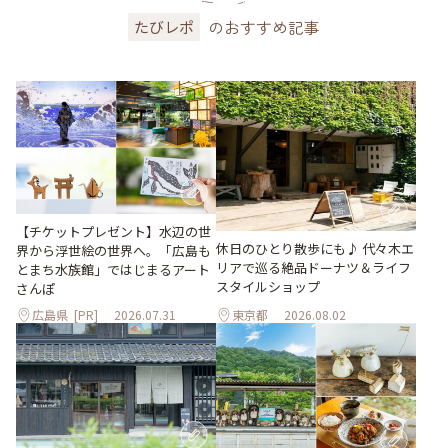
のおすすめ記事
たびレポ
【チケットプレゼント】水辺の世
休日のひとり散歩にも♪ 代々木エ
界から浮世絵の世界へ。「広島も
リアで巡る絶品ドーナツ＆ライフ
とまち水族館」ではじまるアート
スタイルショップ
さんぽ
広島県
[PR]
2026.07.31
東京都
2026.08.02