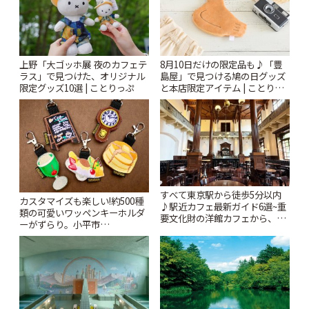
上野「大ゴッホ展 夜のカフェテ
8月10日だけの限定品も♪「豊
ラス」で見つけた、オリジナル
島屋」で見つける鳩の日グッズ
限定グッズ10選 | ことりっぷ
と本店限定アイテム | ことりっ
ぷ
すべて東京駅から徒歩5分以内
カスタマイズも楽しい!約500種
♪駅近カフェ最新ガイド6選~重
類の可愛いワッペンキーホルダ
要文化財の洋館カフェから、改
ーがずらり。小平市
札すぐのレトロ喫茶まで~ | こと
「Kimamaya T&K」 | ことりっ
りっぷ
ぷ