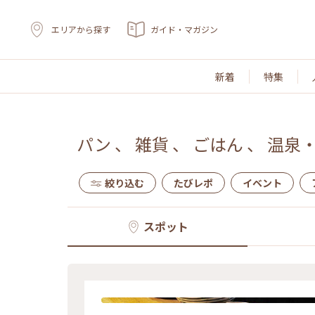
エリアから探す
ガイド・マガジン
新着
特集
パン
、
雑貨
、
ごはん
、
温泉
絞り込む
たびレポ
イベント
スポット