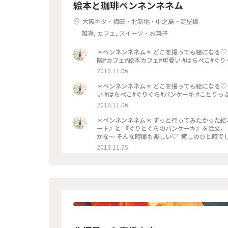
絵本と珈琲ペンネンネネム
大阪キタ・梅田・北新地・中之島・淀屋橋
雑貨, カフェ, スイーツ・お菓子
＊ペンネンネネム＊ どこを撮っても絵になる♡ 可愛
阪#カフェ#絵本カフェ#可愛い #はらぺこ#ぐり
2019.11.06
＊ペンネンネネム＊ どこを撮っても絵になる♡ 
い #はらぺこ#ぐりぐら#パンケーキ #ことりっ
2019.11.06
＊ペンネンネネム＊ ずっと行ってみたかった絵
ート』と 『ぐりとぐらのパンケーキ』を注文。
かな〜 そんな時間も楽しい♡︎ʾʾ 癒しのひと時でし
パンケーキ #ことりっぷ大阪
2019.11.05