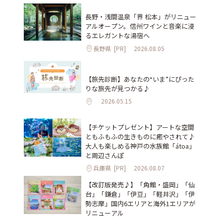
長野・浅間温泉「界 松本」がリニュー
アルオープン。信州ワインと音楽に浸
るエレガントな湯宿へ
長野県
[PR]
2026.08.05
【旅先診断】あなたの“いま”にぴった
りな旅先が見つかる♪
2026.05.15
【チケットプレゼント】アートな空間
ともふもふの生きものに癒やされて♪
大人も楽しめる神戸の水族館「átoa」
と周辺さんぽ
兵庫県
[PR]
2026.08.07
【改訂版発売♪】「角館・盛岡」「仙
台」「鎌倉」「伊豆」「軽井沢」「伊
勢志摩」国内6エリアと海外1エリアが
リニューアル