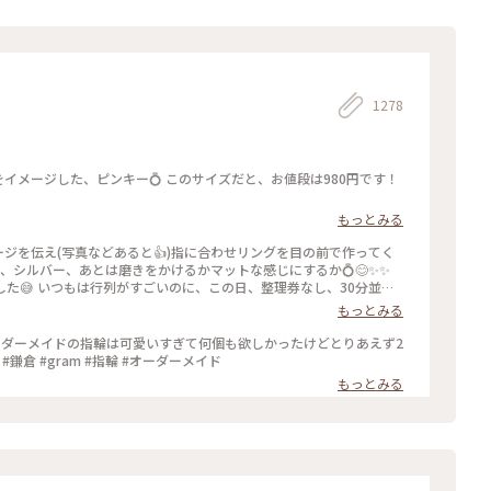
1278
もっとみる
ージを伝え(写真などあると👍)指に合わせリングを目の前で作ってく
ールド、シルバー、あとは磨きをかけるかマットな感じにするか💍😊✨✨
し、30分並び
もっとみる
ったので、待ち時間に情報収集し勢いで作ったリング。それでも、な
のを作ろうかなぁ… #gram#旅のひととき#わたしの街#鎌倉#リン
ーダーメイドの指輪は可愛いすぎて何個も欲しかったけどとりあえず2
鎌倉 #gram #指輪 #オーダーメイド
もっとみる