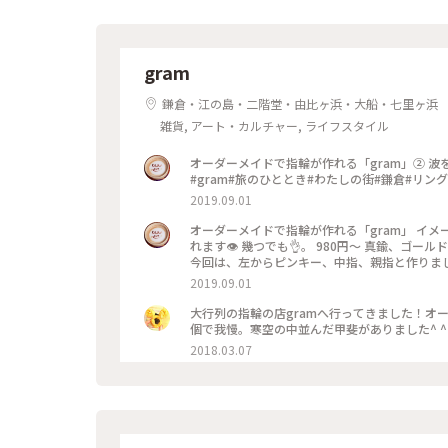
gram
鎌倉・江の島・二階堂・由比ヶ浜・大船・七里ヶ浜
雑貨, アート・カルチャー, ライフスタイル
オーダーメイドで指輪が作れる「gram」② 波をイメージした、ピンキー💍 このサイズだと、お値段は980円です！
#gram#旅のひととき#わたしの街#鎌倉#リング
2019.09.01
オーダーメイドで指輪が作れる「gram」 イメ
れます👁 幾つでも👌。 980円〜 真鍮、ゴ
今回は、左からピンキー、中指、親指と作りました😅 いつもは行列がすごいのに、この日、整理券な
入れました😱😱‼️(平日の夕方) 皆さん、カップルもいだけど、グループで来られ旅の思い出に作られたりしている方
2019.09.01
が多かったです😊 まさか、入れると思わなか
んだか愛着がわきますね… 次は、重ね付けられる
大行列の指輪の店gramへ行ってきました！オ
グ
個で我慢。寒空の中並んだ甲斐がありました^ ^ #
2018.03.07