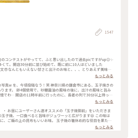
1547
倉のコンテストがやってて、ふと思い出したので過去picですがup😌✨
くて。開店30分前に並び始めて、既に前に10人ほどいました
文😎なんともいえない甘さと出汁のお味と、、、とりあえず美味😂
もっとみる
列で30分以上待った
憶が… 懐かし～ また、食べに行きたいな～ #神奈川 #鎌倉 #玉子焼き #おざわ #御膳 #名店 #小町通り #裏 #過去
もっとみる
 ・ お昼にユーザーさん達オススメの「玉子焼御前」をいただきま
の玉子焼、一口食べると旨味がジュワーッと広がります😆 この味は
なみに、ご飯の上の昆布もいいお味。 玉子焼の箸休め的な役目を果たし
！ #玉子焼おざわ #玉子焼御前 #鎌倉 #小町通り
もっとみる