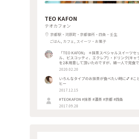
TEO KAFON
テオカフォン
京都駅・河原町・京都御所・四条・壬生
ごはん, カフェ, スイーツ・お菓子
「TEO KAFON」 ＊抹茶スペシャルスイー
ル、ビスコッティ、エクレア) ・ドリンク(キャ
を2本用意して頂いたのですが、娘一人で完食でした
2020.02.20
いろんなタイプのお抹茶が食べたい時に💕 #ことり
ヒー
2017.12.15
#TEOKAFON #抹茶 #濃茶 #京都 #四条
2017.09.28