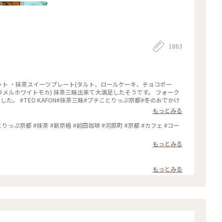
1863
ツセット ・抹茶スイーツプレート(タルト、ロールケーキ、チョコボー
ラメルホワイトモカ) 抹茶三昧出来て大満足したそうです。 フォーク
。 #TEO KAFON#抹茶三昧#プチことりっぷ京都#冬のおでかけ
もっとみる
っぷ京都 #抹茶 #新京極 #前田珈琲 #河原町 #京都 #カフェ #コー
もっとみる
もっとみる