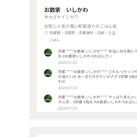
お数家 いしかわ
オカズヤイシカワ
女性に人気が高い町家造りのごはん処
京都駅・河原町・京都御所・四条・壬生
ごはん
京都 ****お数家 いしかわ**** 本当に何を頼んでもﾊｽﾞﾚなし また行きたい💕 大好きなごはんやさんです✨ #京都 #烏
丸 #お数家いしかわ #おばんざい
2020.07.03
京都 ****お数家 いしかわ**** どれもつやっつや✨のお刺身の盛り合わせ おばんざいの盛り合わせ ジャスミンティー
の温かいの あーまた行きたい💕💕💕 #京都 #烏丸 #お数家いしかわ #おばんざい #お刺身 #刺盛り #おばんざい盛り合
わせ
2020.07.03
京都 ****お数家 いしかわ**** やっぱり来ちゃいました お数家いしかわ✨ ここでごはん🍽️食べたくて ﾗﾝﾁ軽め&ﾎﾃﾙは
から京✨ #京都 #烏丸 #お数家いしかわ #おば
2020.07.03