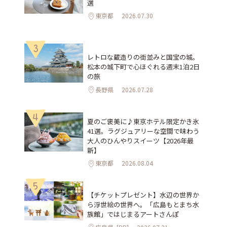
選
東京都
2026.07.30
3
レトロな蔵造りの街並みと国宝の城。
松本の城下町で心ほぐれる週末1泊2日
の旅
長野県
2026.07.28
4
夏のご褒美に♪東京ホテル限定かき氷
41選。ラグジュアリーな空間で味わう
大人のひんやりスイーツ【2026年最
新】
東京都
2026.08.04
5
【チケットプレゼント】水辺の世界か
ら浮世絵の世界へ。「広島もとまち水
族館」ではじまるアートさんぽ