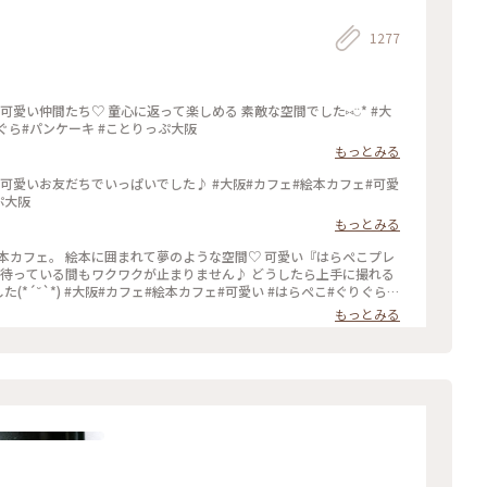
1277
い仲間たち♡ 童心に返って楽しめる 素敵な空間でした⑅︎◡̈︎* #大
ぐら#パンケーキ #ことりっぷ大阪
もっとみる
可愛いお友だちでいっぱいでした♪ #大阪#カフェ#絵本カフェ#可愛
ぷ大阪
もっとみる
本カフェ。 絵本に囲まれて夢のような空間♡ 可愛い『はらぺこプレ
 待っている間もワクワクが止まりません♪ どうしたら上手に撮れる
た(*´˘`*) #大阪#カフェ#絵本カフェ#可愛い #はらぺこ#ぐりぐら#
もっとみる