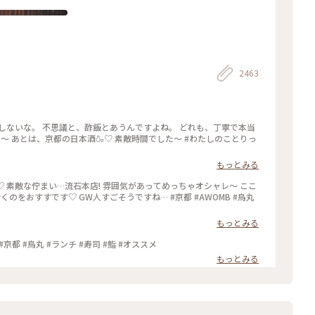
2463
しないな。 不思議と、酢飯とあうんですよね。 どれも、丁寧で本当
た〜 あとは、京都の日本酒🍶♡ 素敵時間でした〜 #わたしのことりっ
もっとみる
♡ 素敵な佇まい…流石本店! 雰囲気があってめっちゃオシャレ〜 ここ
くのをおすすです♡ GW人すごそうですね… #京都 #AWOMB #烏丸
もっとみる
 #京都 #烏丸 #ランチ #寿司 #鮨 #オススメ
もっとみる