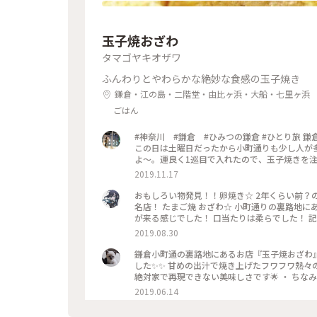
玉子焼おざわ
タマゴヤキオザワ
ふんわりとやわらかな絶妙な食感の玉子焼き
鎌倉・江の島・二階堂・由比ヶ浜・大船・七里ヶ浜
ごはん
#神奈川 #鎌倉 #ひみつの鎌倉 #ひとり旅 鎌
この日は土曜日だったから小町通りも少し人が多
よ〜。運良く1巡目で入れたので、玉子焼きを注
笑！また機会があれば行きたいなあ。
2019.11.17
おもしろい物発見！！卵焼き☆ 2年くらい前？の写真w を、今頃投稿なう！笑 神奈川県の鎌倉市にある、玉子焼きの
名店！ たまご焼 おざわ☆ 小町通りの裏路地にあります。 卵4個使用で、砂糖醤油の風味の後に、出汁の風味と旨み
が来る感じでした！ 口当たりは柔らでした！ 記憶でわ… 開店の11時半前に行ったのに、長者の
記
2019.08.30
鎌倉小町通の裏路地にあるお店『玉子焼おざわ』
した✨✨ 甘めの出汁で焼き上げたフワフワ熱々
絶対家で再現できない美味しさです🌟 ・ ち
ていますよ😊 鎌倉に行かれた時はぜひご賞味あれ
2019.06.14