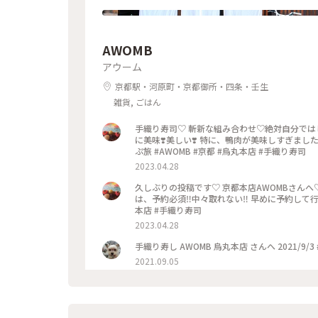
AWOMB
アウーム
京都駅・河原町・京都御所・四条・壬生
雑貨, ごはん
手織り寿司♡ 斬新な組み合わせ♡絶対自分では
に美味❣️美しい❣️ 特に、鴨肉が美味しすぎまし
ぷ旅 #AWOMB #京都 #烏丸本店 #手織り寿司
2023.04.28
久しぶりの投稿です♡ 京都本店AWOMBさんへ
は、予約必須‼︎中々取れない‼︎ 早めに予約して行
本店 #手織り寿司
2023.04.28
手織り寿し AWOMB 烏丸本店 さんへ 2021/9/3
2021.09.05