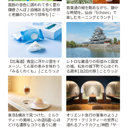
風鈴の音色に誘われて歩く夏の
青葉通の緑を眺めながら、静か
鎌倉さんぽ♪由緒ある社の参拝
な時間を。仙台「Echoes」で
と老舗のひんやり甘味も | こと
楽しむモーニングとランチ | こ
りっぷ
とりっぷ
【北海道】青空に浮かぶ雲をイ
レトロな蔵造りの街並みと国宝
メージ。てん菜の恵みを味わう
の城。松本の城下町で心ほぐれ
「みるくのくも」 | ことりっぷ
る週末1泊2日の旅 | ことりっぷ
東京&横浜で見つけた、ミルク
オリエント急行の客車のよう♪
ティーの美味しいお店6選~心ほ
アガサ・クリスティーの世界に
どける濃厚なコクと香りに癒や
浸れるブックカフェ/神田「サロ