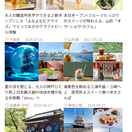
大人の醸造所見学ができる♪新オ
本日オープン! フルーツたっぷり
ープンした「よなよなビアライ
のスイーツが味わえる、山形「オ
ズ」でとっておきのクラフトビー
ウ! ショウ! カフェ」
ル体験
大阪府
2026.07.31
山形県
2017.05.20
夏の涼を感じる、大人の神戸ひと
海景色を眺める三浦半島・三崎へ
り旅♪日本最大級の球体水槽があ
♪ 直売所＆スイーツ食べ歩きさ
る水族館「átoa」へ
んぽ
兵庫県
[PR]
2025.08.12
神奈川県
2026.06.25