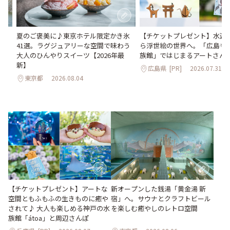
。
夏のご褒美に♪東京ホテル限定かき氷
【チケットプレゼント】水辺
2日
41選。ラグジュアリーな空間で味わう
ら浮世絵の世界へ。「広島も
大人のひんやりスイーツ【2026年最
族館」ではじまるアートさん
新】
広島県
[PR]
2026.07.31
東京都
2026.08.04
【チケットプレゼント】アートな
新オープンした銭湯「黄金湯 新
空間ともふもふの生きものに癒や
宿」へ。サウナとクラフトビール
されて♪ 大人も楽しめる神戸の水
を楽しむ癒やしのレトロ空間
族館「átoa」と周辺さんぽ