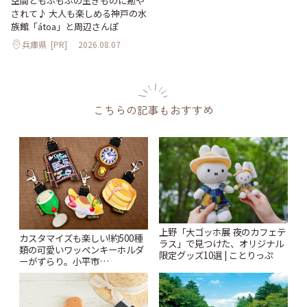
空間ともふもふの生きものに癒や
されて♪ 大人も楽しめる神戸の水
族館「átoa」と周辺さんぽ
兵庫県
[PR]
2026.08.07
こちらの記事もおすすめ
上野「大ゴッホ展 夜のカフェテ
カスタマイズも楽しい!約500種
ラス」で見つけた、オリジナル
類の可愛いワッペンキーホルダ
限定グッズ10選 | ことりっぷ
ーがずらり。小平市
「Kimamaya T&K」 | ことりっ
ぷ