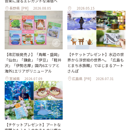
音楽に浸るエレガントな湯宿へ
長野県
[PR]
2026.08.05
2026.05.15
【改訂版発売♪】「角館・盛岡」
【チケットプレゼント】水辺の世
「仙台」「鎌倉」「伊豆」「軽井
界から浮世絵の世界へ。「広島も
沢」「伊勢志摩」国内6エリアと
とまち水族館」ではじまるアート
海外1エリアがリニューアル
さんぽ
宮城県
2026.07.09
広島県
[PR]
2026.07.31
【チケットプレゼント】アートな