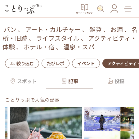
ガイド・マガジン
パン
、
アート・カルチャー
、
雑貨
、
お酒
、
名
所・旧跡
、
ライフスタイル
、
アクティビティ・
体験
、
ホテル・宿
、
温泉・スパ
絞り込む
たびレポ
イベント
アクティビティ
スポット
記事
投稿
ことりっぷで人気の記事