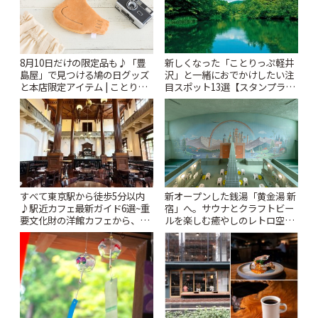
新しくなった「ことりっぷ軽井
8月10日だけの限定品も♪「豊
沢」と一緒におでかけしたい注
島屋」で見つける鳩の日グッズ
目スポット13選【スタンプラリ
と本店限定アイテム | ことりっ
ー開催中】 | ことりっぷ
ぷ
すべて東京駅から徒歩5分以内
新オープンした銭湯「黄金湯 新
♪駅近カフェ最新ガイド6選~重
宿」へ。サウナとクラフトビー
要文化財の洋館カフェから、改
ルを楽しむ癒やしのレトロ空間
札すぐのレトロ喫茶まで~ | こと
| ことりっぷ
りっぷ