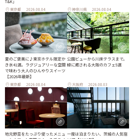
T&K」
東京都
2026.08.04
神奈川県
2026.08.04
夏のご褒美に♪東京ホテル限定か
公園ビューから川床テラスまで。
き氷41選。ラグジュアリーな空間
緑に癒される大阪のカフェ5選
で味わう大人のひんやりスイーツ
【2026年最新】
東京都
2026.08.04
大阪府
2026.08.03
地元野菜をたっぷり使ったメニュ
一度は泊まりたい、茨城の人気宿