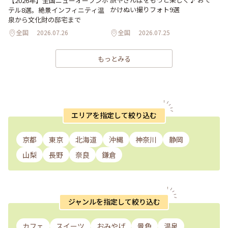
【2026年】全国ニューオープンホ
かけぬい撮りフォト9選
テル8選。絶景インフィニティ温
泉から文化財の邸宅まで
全国
2026.07.26
全国
2026.07.25
もっとみる
エリアを指定して絞り込む
京都
東京
北海道
沖縄
神奈川
静岡
山梨
長野
奈良
鎌倉
ジャンルを指定して絞り込む
カフェ
スイーツ
おみやげ
景色
温泉