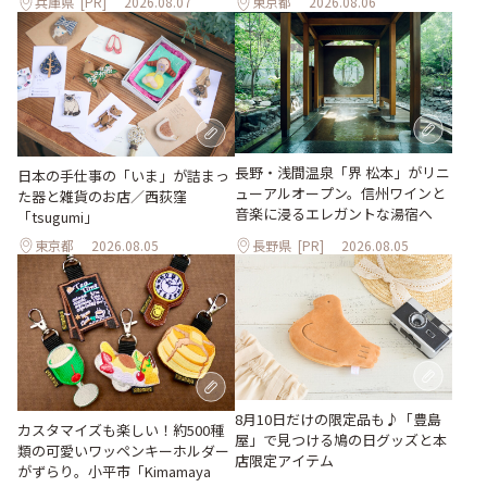
兵庫県
[PR]
2026.08.07
東京都
2026.08.06
長野・浅間温泉「界 松本」がリニ
日本の手仕事の「いま」が詰まっ
ューアルオープン。信州ワインと
た器と雑貨のお店／西荻窪
音楽に浸るエレガントな湯宿へ
「tsugumi」
東京都
2026.08.05
長野県
[PR]
2026.08.05
8月10日だけの限定品も♪「豊島
カスタマイズも楽しい！約500種
屋」で見つける鳩の日グッズと本
類の可愛いワッペンキーホルダー
店限定アイテム
がずらり。小平市「Kimamaya