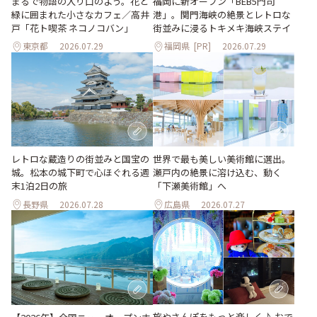
まるで物語の入り口のよう。花と
福岡に新オープン「BEB5門司
緑に囲まれた小さなカフェ／高井
港」。関門海峡の絶景とレトロな
戸「花ト喫茶 ネコノコバン」
街並みに浸るトキメキ海峡ステイ
東京都
2026.07.29
福岡県
[PR]
2026.07.29
世界で最も美しい美術館に選出。
レトロな蔵造りの街並みと国宝の
瀬戸内の絶景に溶け込む、動く
城。松本の城下町で心ほぐれる週
「下瀬美術館」へ
末1泊2日の旅
長野県
2026.07.28
広島県
2026.07.27
旅やさんぽをもっと楽しく♪ おで