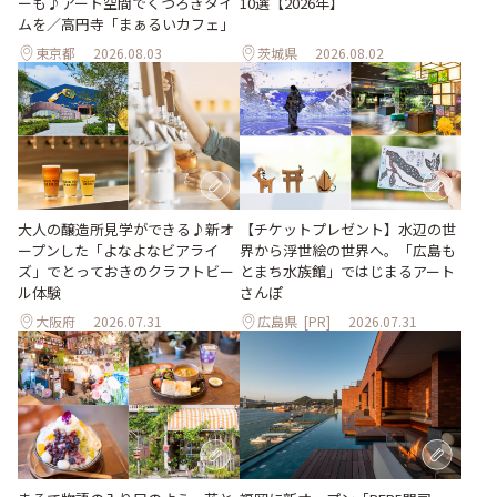
ーも♪アート空間でくつろぎタイ
10選【2026年】
ムを／高円寺「まぁるいカフェ」
東京都
2026.08.03
茨城県
2026.08.02
大人の醸造所見学ができる♪新オ
【チケットプレゼント】水辺の世
ープンした「よなよなビアライ
界から浮世絵の世界へ。「広島も
ズ」でとっておきのクラフトビー
とまち水族館」ではじまるアート
ル体験
さんぽ
大阪府
2026.07.31
広島県
[PR]
2026.07.31