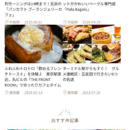
列モーニングは14時まで！北浜の
ットがかわいいベーグル専門店
「パンカラト ブーランジェリーカ
「Palla Bagels」
フェ」
大阪府
2025.06.01
大阪府
2026.04.29
ターミナル駅からもすぐ！ グル
ふわふわトロトロ「飲めるフレン
メ激戦区・五反田で行きたい6つ
チトースト」を体験♪ 東京駅直
の名店
近、丸ビルの「THE FRONT
ROOM」でゆったりカフェタイム
東京都
2026.05.14
東京都
2018.07.20
おすすめ記事