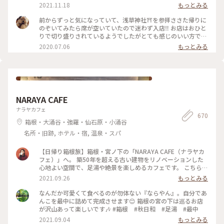
2021.11.18
もっとみる
前からずっと気になっていて、浅草神社⛩を参拝ささた帰りに
のぞいてみたら席が空いていたので迷わず入店‼️ お店はおひと
りで切り盛りされているようでしたがとても感じのいい方で、
ホットケーキ🥞は昔ながらの素朴なかんじがコーヒー☕️によく
2020.07.06
もっとみる
合って美味しかった😆💕
NARAYA CAFE
ナラヤカフェ
670
箱根・大涌谷・強羅・仙石原・小涌谷
名所・旧跡, ホテル・宿, 温泉・スパ
【日帰り箱根旅】箱根・宮ノ下の「NARAYA CAFE（ナラヤカ
フェ）」へ。 築50年を超える古い建物をリノベーションした
心地よい空間で、足湯や絶景を楽しめるカフェです。 こちら、
築50年を超える古い建物を改装して作ったお店だそう。建物の
2021.09.26
もっとみる
外観や床の風合いなど、全体的にどことなくレトロな雰囲気が
漂っていて、落ち着きます。 投稿したのは店内席の写真。どの
なんだか可愛くて食べるのが勿体ない『ならやん』。自分であ
窓からも箱根の山が一望できて最高……！ 癒やされました🌳
んこを最中に詰めて完成させます😊 箱根の宮の下は巡るお店
🌲 #私のことりっぷ #箱根カフェ #ナラヤカフェ
が沢山あって楽しいです🎶 #箱根 #秋日和 #足湯 #最中
2021.09.04
もっとみる