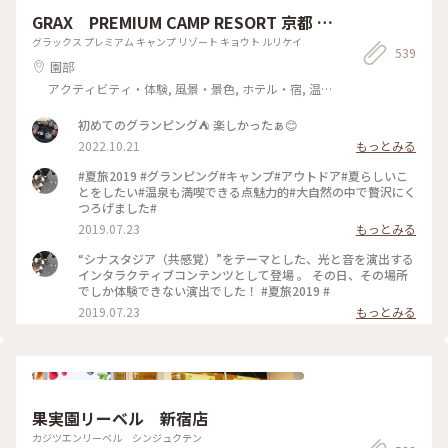
GRAX PREMIUM CAMP RESORT 京都 る
り渓
グラックス プレミアム キャンプ リゾート キョウト ルリケイ
539
園部
アクティビティ・体験, 風景・景色, ホテル・宿, 温
泉・スパ
初めてのグランピング⛺️ 楽しかったぁ😊
2022.10.21
もっとみる
#夏旅2019 #グランピング#キャンプ#アウトドア#夏らしいこ
とをしたい#温泉も満喫できる点魅力的#大自然の中で贅沢にく
つろげました#
2019.07.23
もっとみる
“シナスタジア（共感覚）”をテーマとした、光と音を演出する
インタラクティブコンテンツとして登場 。 その日、その場所
でしか体験できない演出でした！ #夏旅2019 #
2019.07.23
もっとみる
果実園リーベル 新宿店
カジツエンリーベル シンジュクテン