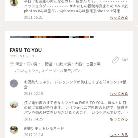
平日でも長蛇の列になるカレー屋さんです。 ・ - - - - - - - - - -
にうかがうのが楽しみになりました•*¨*•.¸¸♡ ★山手線原宿駅
好みの辛さでした（辛いのが苦手な友人は苦労してました😂）
ハッシュタグ - - - - - - - - - ▼わたしの投稿写真まとめ #みほ旅
より徒歩9分 ★副都心線北参道駅より徒歩6分 ★総武線千駄ヶ
何より、スパイスの香りが最高でした！！ これは行列ができ
photos #みほ旅グルメphotos #みほ旅東京photos #関東 #
谷駅より徒歩10分 ★大江戸線国立競技場駅より徒歩10分
るな、、という感じです。 帰宅しても、まだ香りが残っててま
東京都 #東京 #表参道 #東京カフェ #カレー #チーズカレ
2021.06.21
もっとみる
#MOKUBAZA #私のことりっぷ旅 #ランチ #チーズキーマカレ
た食べたくなってます😂💓 #MOKUBAZA #カレー #キーマカレ
ー #モクバザ #MOKUBAZA #夏色さがし - - - - - - - - - - - - - -
ー #キーマカレー #カレーランチ #東京 #カレー大好き
ー #神宮 #私のことりっぷ旅
- - - - - - - - - - - - - -
#CURRY&BARMOKUBAZA
FARM TO YOU
ファームトゥーユー
602
鎌倉・江の島・二階堂・由比ヶ浜・大船・七里ヶ浜
ごはん, カフェ, スイーツ・お菓子, パン
お野菜たっぷり。 ドレッシングが美味しすぎる♡ #ランチ#鎌
倉
2018.02.19
もっとみる
江ノ電沿線のすてきなカフェ‼︎🚃 FARM TO YOU。 ほんとに目
の前に電車が走ります。 カリフォルニア料理のお店で、釜焼き
パンや旬の野菜をいただけるとのこと。 いつも混んでいて、テ
イクアウトカフェのみなのですが、アルコールもあるので、ゆ
2017.04.25
もっとみる
っくりしたいですﾟ･*:.｡. .｡.:*･゜ #farmtoyou #カリフォルニア
料理 #ランチ #カフェ #テイクアウト #由比ヶ浜 #鎌倉 #江ノ電
#和む ホットレモネード
2017.01.14
もっとみる