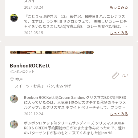
スカイ
2024.08.24
もっとみる
『ことりっぷ軽井沢 13』 軽井沢、最終日‼️ ハルニレテラス
で、まずは、ランチ‼️‼️ サジロカフェで、 美味しいカレーとチ
ャイをいただきました🥰(写真上段)。 カレーを食べた後は、、
ソフトクリーム🍦🤣(写真右下)。 和菓子の【和泉屋 傳兵衛】
2023.05.15
もっとみる
さんで販売している、 〘森の花豆ソフトクリーム〙です。 森
の花豆という名前の、 花豆の餡を練り込んだソフトクリーム
で、 花豆の風味がするソフトクリームで、 すごく美味しかっ
たです🥰🥰 【和泉屋 傳兵衛】さんと、 【丸山珈琲】さんで
お土産を買って、 帰宅しました。 本当に、のんびり過ごし
て、 食べて飲んての旅でした😆😆 #私のことりっぷ旅#ことり
BonbonROCKett
っぷ軽井沢#ランチ#カレー#ソフトクリーム#お土産#OPPO撮
影
ボンボンロケット
717
神戸
スイーツ・お菓子, パン, おみやげ
Bonbon ROCKett🚀Cream Sandies クリスマスBOX🎅🏻RED
に入っていたのは、人気第1位のピスタチオ＆秋冬のキャラメ
ルアップル＆クリスマス ホワイト ベリー🌟そして、ブラウニ
ーにバタークリームが乗ったBROWNDYSのダブルチョコレー
2020.12.24
もっとみる
ト🍫 バタークリームはこんなに層が厚いのに、丁寧にホイッ
プされているので軽やかな口どけ❄クッキーはサクッとしっと
ボンボンロケット🚀クリームサンディーズ クリスマスBOX🎄
り香ばしい✨ ピスタチオの濃厚さも、ベリーのフルーティーさ
RED＆GREEN 予約開始の日がたまたま休みだったので、憧れ
も、どれも美味しい♪♪ 甘い物のは人を幸せにします♡ #冬を
のバターサンドが私のもとに来てくれました🙌 no.98
味わう #兵庫#神戸#六甲#ボンボンロケット#クリームサンディ
Christmas White Berryがどちらにも入っています❄ ロケット