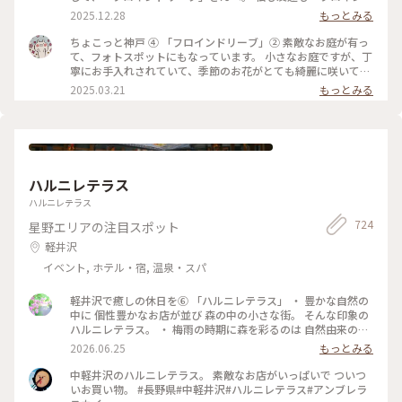
夜のライトアップはとても綺麗だと思います。 お庭は丁寧にお
リーブ」さんの焼き菓子が好きなのですが、友達はSHOP＆カ
2025.12.28
もっとみる
手入れされていて、お花が少ない冬の時期でも楽しめます。 #
フェには行った事がないと。教会をリノベーションした素敵な
ちょこっと神戸 #フロインドリーブ#旧神戸ユニオン教会#お庭
建物やお庭も見て欲しいと思い案内しました。(写真は次の投
ちょこっと神戸 ④ 「フロインドリーブ」② 素敵なお庭が有っ
#私のことりっぷ旅
稿) 2階のカフェは4組程待っていたので、受け付けを済ませ
て、フォトスポットにもなっています。 小さなお庭ですが、丁
て、先に1階のSHOPに行きました。娘が中サイズのミミパイを
寧にお手入れされていて、季節のお花がとても綺麗に咲いてい
半分にカットした「シュネッケン」(写真5枚目)が大好きなの
ました。 10日程経つので、ミモザのお花は見頃を迎えている
2025.03.21
もっとみる
で、お土産に買いました。「シュネッケン」は本店限定なの
かな。 #ちょこっと神戸 #フロインドリーブ#お庭#クリスマス
で、友達もお土産に買って帰っていました。 ランチの時間に
ローズ#ミモザ#私のことりっぷ旅
は早かったのですが、モーニングがギリギリ間に合う時間に入
店出来たので、憧れの「モーニングサンドウィッチ」と「モー
ニングプレート」をオーダーしてシェアしました。 #ちょこっ
と神戸 #フロインドリーブ#シュネッケン#モーニングサンドウ
ハルニレテラス
ィッチ#モーニングプレート#私のことりっぷ旅
ハルニレテラス
724
星野エリアの注目スポット
軽井沢
イベント, ホテル・宿, 温泉・スパ
軽井沢で癒しの休日を⑥ 「ハルニレテラス」 ・ 豊かな自然の
中に 個性豊かなお店が並び 森の中の小さな街。 そんな印象の
ハルニレテラス。 ・ 梅雨の時期に森を彩るのは 自然由来の素
材で100色に染めた布たち。 日差しに照らされ風に揺れて〜
2026.06.25
もっとみる
改めて晴れて良かったなぁ〜。 心が躍る風景でした。 ・ 平日
でしたが多くの人で賑わっていました。 （週末はどうなっち
中軽井沢のハルニレテラス。 素敵なお店がいっぱいで ついつ
ゃうの？） #ひみつの絶景 #軽井沢 #ハルニレテラス
いお買い物。 #長野県#中軽井沢#ハルニレテラス#アンブレラ