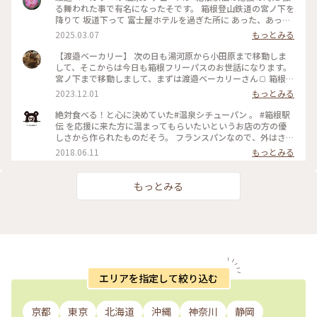
る舞われた事で有名になったそです。 箱根登山鉄道の宮ノ下を
降りて 坂道下って 富士屋ホテルを過ぎた所に あった、あっ
た！ 店内で食べれる！ 2日続けて行ってしまった! フランスパ
2025.03.07
もっとみる
ンなんだけど 柔らかく感じました。 シチューを救って食べて
最後パンを ガブリガブリ 美味しい！ また行く事があったら 行
【渡邉ベーカリー】 次の日も湯河原から小田原まで移動しま
きたいなぁ #2泊3日箱根旅行 #渡辺ベーカリー #箱根駅伝 #温
して、そこからは今日も箱根フリーパスのお世話になります。
泉シチューパン #冷えた体を温めて頂きたいと言う思いから生
宮ノ下まで移動しまして、まずは渡邉ベーカリーさん🍞 箱根駅
まれたパン #美味かった👍 #箱根登山鉄道 #宮ノ下駅 #富士屋
伝好きの方ならご存じの方も多いかもしれないのですが、宮ノ
2023.12.01
もっとみる
ホテルの先 #また行く！
下に応援にきた方のためにと考案された名物温泉シチューパン
です✨ お昼ちょっと過ぎにお邪魔したんですが、日曜日なのに
絶対食べる！と心に決めていた#温泉シチューパン 。 #箱根駅
10席しかないお席が空いているじゃないですか😳奇跡〜✨ シ
伝 を応援に来た方に温まってもらいたいというお店の方の優
チューパン以外のパンも気になりつつ、とりあえずシチューパ
しさから作られたものだそう。 フランスパンなので、外はさっ
ンをいそいそと注文します🥧 本当にいいタイミングで入店で
くさく、中はシチューでしっとり…はぁ…美味しい…( ﾟÅﾟ)…
2018.06.11
もっとみる
きただけだったらしく、待ってる間次々にお客さんが来て外で
💕 雨で寒かったので、私も駅伝の応援に来た方達と同じよう
待たれている方も😳待ち時間0の奇跡ステキー✨（2回目） お
に温まり、心も体もほっとしました😊 #小田原産 の#梅干し ご
持ち帰りもできますがパンの中にシチューですので、アツアツ
丸ごと一個入った#梅干しあんぱん も有名だそう。 私は#いち
もっとみる
を店内で食べる方がオススメです。 単品もありますが、今回は
ご🍓 が丸ごと一個入った#いちごあんぱん を頂きました
ドリンクとのセットにしました。 席に座りつつソワソワ待つ
(๑'ڡ'๑) #ビーフシチュー #伝統のパン #渡邉ベーカリー
こと数分、やってきましたシチューパンー✨ 友人が絶対食べた
2018.6.10
い🤤と熱望していた理由がわかります。 創業当初から受け継が
れたフランスパンを器に、ビーフ、ジャガイモ、人参などの具
材がゴロゴロ入っています。も、本当にうんまーい🥰 パンを器
にしている系ってぼたっと落としてしまったりして綺麗に食べ
れません。なぜみなさんあんなにキレイに食べれるんでしょ
エリアを指定して絞り込む
う？🤔 お土産用にこれまた名物の箱根山あんぱんシリーズか
ら季節限定の焼き栗あんぱんと温泉村の温泉パンをお買い上
げ。お家でも箱根を思い出しながら美味しくいただきました😋
京都
東京
北海道
沖縄
神奈川
静岡
（2023.11.26） #パン #名物 #箱根 #宮ノ下 #ことりっぷ箱根 #