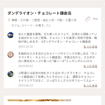
ダンデライオン・チョコレート鎌倉店
594
鎌倉・江の島・二階堂・由比ヶ浜・大船・七里ヶ浜
カフェ, スイーツ・お菓子, パン
友人と鎌倉を散策。立ち寄ったカフェで、日頃から頑張ってい
る自分たちへのご褒美。チョコレートの奥深い甘味や苦味、酸
味が楽しめます。 #ダンデライオン・チョコレート鎌倉店
2019.10.10
もっとみる
本格的なカカオ豆からのスイーツやドリンクが楽しめる「ダン
デライオン・チョコレート鎌倉店」 写真は左から、カカオの
白い果肉をたっぷり使った"梅ソーダ"とレモンタルト(カカオ
の間にレモンがしっかりと挟まれており、カカオの苦味となん
2019.09.02
もっとみる
だか合っている😱‼️) 窓の外からは鎌倉駅のホームが見え、春
になると桜🌸が窓を覆う感じに咲くようです🚃 ホームを行き
小町通とは反対の改札すぐそばの ダンデライオン チョコレ
交う人達を見ながら、カフェもたまには素敵だなぁ…と感じま
ート鎌倉店にて休憩したときのひとこま。 濃厚なチョコレー
した。 #チョコレート#わたしの街#ダンデライオン#カカオ#鎌
トドリンクではなく、さっぱりとしたカカオフルーツスムージ
倉#涼しげスイーツ
ーを。 美味しかったです～ そしておまけのお菓子も嬉しい。
2019.08.23
もっとみる
#鎌倉 #ダンデライオンチョコレート #スムージー