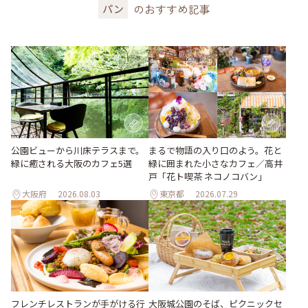
のおすすめ記事
パン
公園ビューから川床テラスまで。
まるで物語の入り口のよう。花と
緑に癒される大阪のカフェ5選
緑に囲まれた小さなカフェ／高井
戸「花ト喫茶 ネコノコバン」
大阪府
2026.08.03
東京都
2026.07.29
フレンチレストランが手がける行
大阪城公園のそば、ピクニックセ