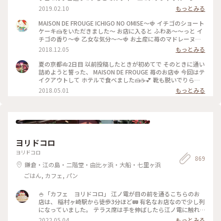
#苺 #strawberry #ストロベリー #いちご大好き#お茶にしよう
2019.02.10
もっとみる
MAISON DE FROUGE ICHIGO NO OMISE〜🍓 イチゴのショート
ケーキ🍰をいただきました〜 お店に入ると ふわあ〜〜っと イ
チゴの香り〜🍓 乙女な気分〜〜🍓 お土産に苺のマドレーヌを
購入〜楽しみっ❤️ #京都#イチゴのお店#ショートケーキ
2018.12.05
もっとみる
夏の京都🎋2日目 以前投稿したときが初めてで そのときに通い
詰めようと誓った、 MAISON DE FROUGE 苺のお店🍓 今回はテ
イクアウトして ホテルで食べました🍰☕️💕 靴も脱いでりらっ
くす〜〜しながら食べて、 お店でとはまた違った幸せな苺時間
2018.05.01
もっとみる
でした🍓 #京都 #カフェ #ケーキ #苺
ヨリドコロ
ヨリドコロ
869
鎌倉・江の島・二階堂・由比ヶ浜・大船・七里ヶ浜
ごはん, カフェ, パン
🍚「カフェ ヨリドコロ」 江ノ電が目の前を通るこちらのお
店は、 稲村ヶ崎駅から徒歩3分ほど🚃 有名なお店なので少し列
になっていました。 テラス席は手を伸ばしたら江ノ電に触れ
そうなくらい近い..! ・ ご飯はしらす丼と卵かけご飯を注文。
2022.05.04
もっとみる