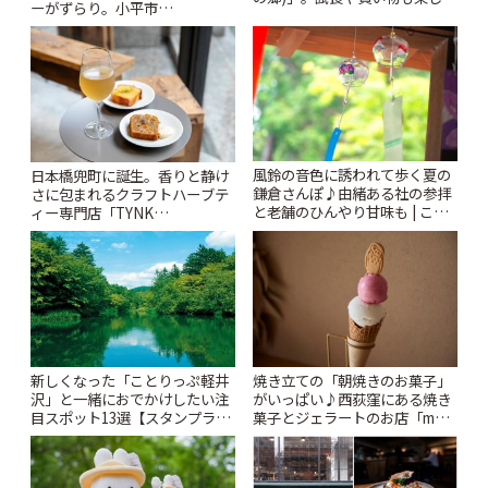
ーがずらり。小平市
♪ | ことりっぷ
「Kimamaya T&K」 | ことりっ
ぷ
風鈴の音色に誘われて歩く夏の
日本橋兜町に誕生。香りと静け
鎌倉さんぽ♪由緒ある社の参拝
さに包まれるクラフトハーブテ
と老舗のひんやり甘味も | こと
ィー専門店「TYNK
りっぷ
Kabutocho」 | ことりっぷ
新しくなった「ことりっぷ軽井
焼き立ての「朝焼きのお菓子」
沢」と一緒におでかけしたい注
がいっぱい♪西荻窪にある焼き
目スポット13選【スタンプラリ
菓子とジェラートのお店「mUni
ー開催中】 | ことりっぷ
(ムニ)」 | ことりっぷ