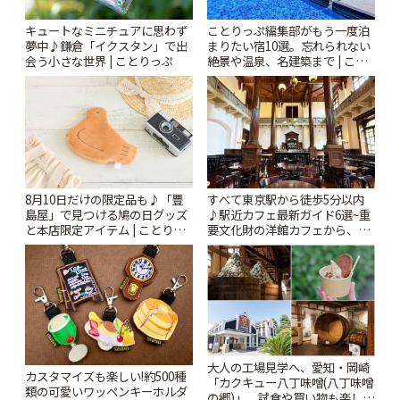
キュートなミニチュアに思わず
ことりっぷ編集部がもう一度泊
夢中♪鎌倉「イクスタン」で出
まりたい宿10選。忘れられない
会う小さな世界 | ことりっぷ
絶景や温泉、名建築まで | こと
りっぷ
8月10日だけの限定品も♪「豊
すべて東京駅から徒歩5分以内
島屋」で見つける鳩の日グッズ
♪駅近カフェ最新ガイド6選~重
と本店限定アイテム | ことりっ
要文化財の洋館カフェから、改
ぷ
札すぐのレトロ喫茶まで~ | こと
りっぷ
大人の工場見学へ、愛知・岡崎
カスタマイズも楽しい!約500種
「カクキュー八丁味噌(八丁味噌
類の可愛いワッペンキーホルダ
の郷)」。試食や買い物も楽しみ