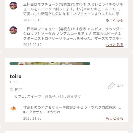
とその惑星カロンを表しているそうです。 ラストにしてTHE
三杯目はネプチューン(写真左)です😊🌟 スミレとライチのリキ
星のカクテル🍷🌟 ラストにして一番お酒〜〜って感じの味
ュールをトニックで割ってます。お花🌷のリキュールって、、
で、ほどよいほろ酔い気分でお部屋に戻りました☺️幸 #京都 #
可愛いしお洒落だし気になる！ネプチューンよりスミレに惹か
ホテル #センチュリーホテル #期間限定 #星空テラス #惑星カ
れて決めました💗星空テラスなのに笑 ほんのり香りもしてす
2018.03.10
もっとみる
クテル
っきりとした飲み心地で、ずっと飲んでいられそうな。。☺️⚠️
隣は、メロンリキュールをキウイシロップとソーダで割ったジ
二杯目はマーキュリー(写真左)です😊🌟 カルピス、ラベンダー
ュピターです💫 メロンのリキュールって少しお洒落な居酒屋
シロップとソーダの ノンアルコールです🍹 写真右はピーチネ
やダイニングバーかBarじゃないと出逢えないので貴重でした
クターとストロベリーリキュールを使った、マーズです🍑🍓 #
👀🍈💕 #京都 #ホテル #センチュリーホテル #期間限定 #星空テ
京都 #ホテル #センチュリーホテル #期間限定 #星空テラス #惑
2018.02.12
もっとみる
ラス #惑星カクテル
星カクテル
toiro
トイロ
486
神戸
カフェ, スイーツ・お菓子, パン, おみやげ
作家もののアクセサリーや雑貨がそろう「ツバクロ雑貨店」。
#アクセサリー #うつわ
2015.11.30
もっとみる