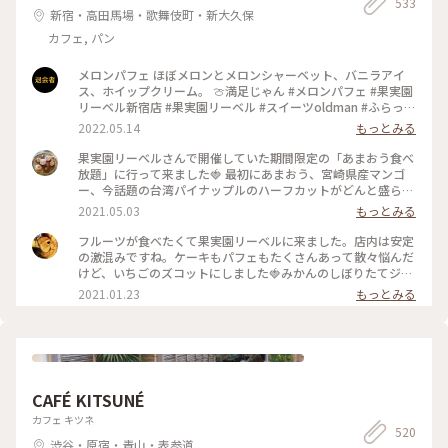
533
新宿・高田馬場・歌舞伎町・新大久保
カフェ, パン
メロンパフェ ほぼメロンとメロンシャーベット、バニラアイ
ス、ホイップクリーム。 🍈満足じゃん #メロンパフェ #果実園
リーベル新宿店 #果実園リーベル #スイーツoldman #ふらっと
クリス
2022.05.14
もっとみる
果実園リーベルさんで開催していた期間限定の「あまおう食べ
放題」に行って来ました🍓 最初にあまおう、宮崎県産マンゴ
ー、今話題の台湾パイナップルのハーフカットがどんと盛られ
たプレートが出てきて私も友達もびっくり。あまおうはもちろ
2021.05.03
もっとみる
んのこと、マンゴーとパイナップルも甘々に完熟していて美味
しかった〜！ あまおうプレート、パスタ、アイス、あまおう
フルーツが食べたくて果実園リーベルに来ました。店内は安定
とマンゴーのフルーツサンドは食べ放題です。フルーツサンド
の激混みですね。ケーキもパフェもたくさんあって散々悩んだ
の虜になってしまい、後半はひたすらフルーツサンドばかり食
けど、いちごのズコットにしました🍓みかんのしぼりたてジュ
べてました笑。お値段はそこそこしますが内容を考えるとかな
ースもおいしかった🍊 #果実園リーベル #いちご #ケーキ #新
2021.01.23
もっとみる
り満足度は高いです！ #果実園#果実園リーベル#あまおう#マ
宿
ンゴー#パイナップル#食べ放題#フルーツサンド
CAFÉ KITSUNÉ
カフェ キツネ
520
渋谷・原宿・青山・表参道