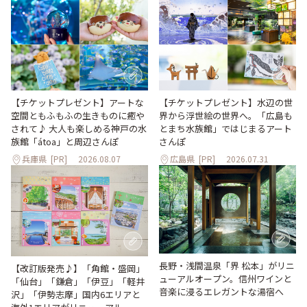
【チケットプレゼント】アートな
【チケットプレゼント】水辺の世
空間ともふもふの生きものに癒や
界から浮世絵の世界へ。「広島も
されて♪ 大人も楽しめる神戸の水
とまち水族館」ではじまるアート
族館「átoa」と周辺さんぽ
さんぽ
兵庫県
[PR]
2026.08.07
広島県
[PR]
2026.07.31
長野・浅間温泉「界 松本」がリニ
【改訂版発売♪】「角館・盛岡」
ューアルオープン。信州ワインと
「仙台」「鎌倉」「伊豆」「軽井
音楽に浸るエレガントな湯宿へ
沢」「伊勢志摩」国内6エリアと