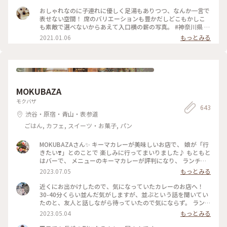
おしゃれなのに子連れに優しく足湯もありつつ、なんか一言で
表せない空間！ 席のバリエーションも豊かだしどこもかしこ
も素敵で選べないからあえて入口横の薪の写真。 #神奈川県 #
箱根 #NARAYA CAFE #ならやカフェ #足湯 #おしゃれ空間
2021.01.06
もっとみる
MOKUBAZA
モクバザ
643
渋谷・原宿・青山・表参道
ごはん, カフェ, スイーツ・お菓子, パン
MOKUBAZAさん✨ キーマカレーが美味しいお店で、 娘が「行
きたい❣️」とのことで 楽しみに行ってまいりました♪ もともと
はバーで、 メニューのキーマカレーが評判になり、 ランチタ
イムも営業するようになったとのことです。 20時間以上かけ
2023.07.05
もっとみる
て作るキーマカレーは 本当に味わい深くてスパイスたっぷり
で とても美味しいです✨ さらに、小麦粉、化学調味料、人工
近くにお出かけしたので、気になっていたカレーのお店へ！
添加物 なども入っていないそうで、 身体にも優しいカレーで
30-40分くらい並んだ気がしますが、並ぶという話を聞いてい
す(o^^o) 私たちは、チーズキーマカレーを マンゴーラッシー
たのと、友人と話しながら待っていたので気にならず。 ランチ
と一緒にいただきました♡ モッツァレラチーズがとろ〜り✨
は14時までらしいですが、その時間までに並んでいたら入れる
2023.05.04
もっとみる
とても美味しかったです❣️ 他にもナッツキーマカレーや、 コリ
みたいです🙆🏻‍♀️ 私は、焼きエッグキーマカレー（Sサイズ
アンダーキーマカレー、 アボカドキーマカレーなどなど💕 次
¥1,280）をいただきました🍛 熱々で、少し辛めですが、私の