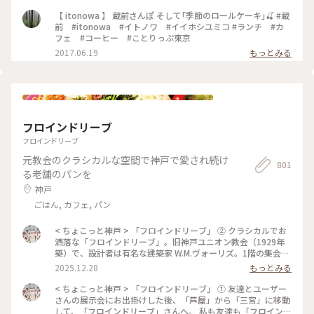
【 itonowa 】 蔵前さんぽ そして｢季節のロールケーキ｣🍒 #蔵
前 #itonowa #イトノワ #イイホシユミコ #ランチ #カ
フェ #コーヒー #ことりっぷ東京
2017.06.19
もっとみる
フロインドリーブ
フロインドリーブ
元教会のクラシカルな空間で神戸で愛され続け
801
る老舗のパンを
神戸
ごはん, カフェ, パン
< ちょこっと神戸 > 「フロインドリーブ」 ② クラシカルでお
洒落な「フロインドリーブ」。旧神戸ユニオン教会（1929年
築）で、設計者は有名な建築家 W.M.ヴォーリズ。1階の集会室
がベーカリーショップ、2階の礼拝堂がカフェになっていて、
2025.12.28
もっとみる
結婚式の２次会や同窓会など、神戸の中でも人気の高いスポッ
トになっています。 映画「阪急電車」の撮影場所のロケ地とし
< ちょこっと神戸 > 「フロインドリーブ」 ① 友達とユーザー
ても知られています。 特にクリスマスシーズンの大きな木のツ
さんの展示会にお出掛けした後、「芦屋」から「三宮」に移動
リーが印象的です。 素敵ユーザーさんがおっしゃっていた様に
して、「フロインドリーブ」さんへ。 私も友達も「フロインド