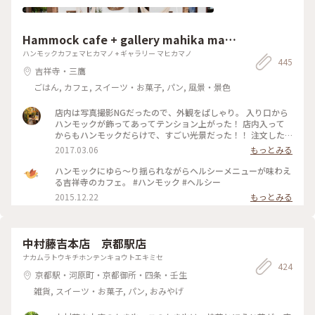
Hammock cafe + gallery mahika man
o
ハンモックカフェマヒカマノ + ギャラリー マヒカマノ
445
吉祥寺・三鷹
ごはん, カフェ, スイーツ・お菓子, パン, 風景・景色
店内は写真撮影NGだったので、外観をぱしゃり。 入り口から
ハンモックが飾ってあってテンション上がった！ 店内入って
からもハンモックだらけで、すごい光景だった！！ 注文した
ものは、ガパオライスとレモネード。 ガパオライスは日本人
2017.03.06
もっとみる
に合うようにアレンジされてて、レモネードはちょい酸っぱめ
でした！ あとトイレが広くてお洒落すぎて、ビビった。笑 全
ハンモックにゆら～り揺られながらヘルシーメニューが味わえ
体的にお洒落で、素敵な空間でした♫ #吉祥寺 #ハンモック #
る吉祥寺のカフェ。 #ハンモック #ヘルシー
カフェ
2015.12.22
もっとみる
中村藤吉本店 京都駅店
ナカムラトウキチホンテンキョウトエキミセ
424
京都駅・河原町・京都御所・四条・壬生
雑貨, スイーツ・お菓子, パン, おみやげ