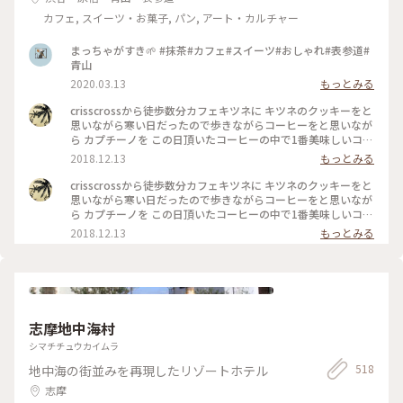
カフェ, スイーツ・お菓子, パン, アート・カルチャー
まっちゃがすき🌱 #抹茶#カフェ#スイーツ#おしゃれ#表参道#
青山
2020.03.13
もっとみる
crisscrossから徒歩数分カフェキツネに キツネのクッキーをと
思いながら寒い日だったので歩きながらコーヒーをと思いなが
ら カプチーノを この日頂いたコーヒーの中で1番美味しいコー
ヒーでした 店内も清潔感 綺麗な空間 #わたしの街#カフェ巡り
2018.12.13
もっとみる
crisscrossから徒歩数分カフェキツネに キツネのクッキーをと
思いながら寒い日だったので歩きながらコーヒーをと思いなが
ら カプチーノを この日頂いたコーヒーの中で1番美味しいコー
ヒーでした 店内も清潔感 綺麗な空間 #わたしの街#カフェ巡り
2018.12.13
もっとみる
志摩地中海村
シマチチュウカイムラ
518
地中海の街並みを再現したリゾートホテル
志摩