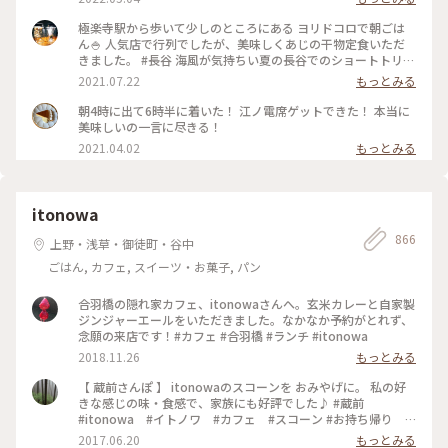
卵かけご飯は自力で泡立てる方式。 体に良さそうなメニュー
でホッと一息、、 と思ったら、江ノ電が通過するのでずっと
極楽寺駅から歩いて少しのところにある ヨリドコロで朝ごは
アトラクション気分で楽しめました♪ #春風さんぽ #ヒーリン
ん🍚 人気店で行列でしたが、美味しくあじの干物定食いただ
グ旅 #Myことりっぷ #鎌倉 #鎌倉カフェ #江ノ電
きました。 #長谷 海風が気持ちい夏の長谷でのショートトリッ
プにて🌊☀️ #鎌倉#長谷#極楽寺#ヨリドコロ#朝ごはん
2021.07.22
もっとみる
朝4時に出て6時半に着いた！ 江ノ電席ゲットできた！ 本当に
美味しいの一言に尽きる！
2021.04.02
もっとみる
itonowa
866
上野・浅草・御徒町・谷中
ごはん, カフェ, スイーツ・お菓子, パン
合羽橋の隠れ家カフェ、itonowaさんへ。玄米カレーと自家製
ジンジャーエールをいただきました。なかなか予約がとれず、
念願の来店です！#カフェ #合羽橋 #ランチ #itonowa
2018.11.26
もっとみる
【 蔵前さんぽ 】 itonowaのスコーンを おみやげに。 私の好
きな感じの味・食感で、家族にも好評でした♪ #蔵前
#itonowa #イトノワ #カフェ #スコーン #お持ち帰り #
おみやげ
2017.06.20
もっとみる