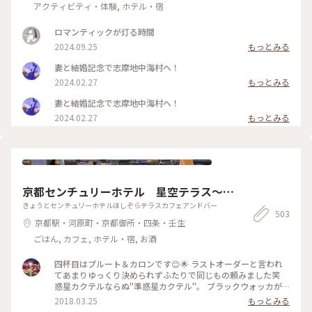
アクティビティ・体験, ホテル・宿
ロマンティックが灯る時間
2024.09.25
もっとみる
妻と結婚記念で志摩地中海村へ！
2024.02.27
もっとみる
妻と結婚記念で志摩地中海村へ！
2024.02.27
もっとみる
京都センチュリーホテル 星空テラス～C
afe＆Bar～
きょうとセンチュリーホテルほしぞらテラスカフェアンドバー
503
京都駅・河原町・京都御所・四条・壬生
ごはん, カフェ, ホテル・宿, お酒
四杯目はプルート＆カロンです😊🌟 ラストオーダーと言われ
てあまりゆっくり決められずふたりで同じもの頼みました笑
惑星カクテルならぬ"準惑星カクテル"。 ブラックウォッカが
ベースということしかわからないままウォッカ好きだからと頼
2018.03.25
もっとみる
みました✨ 中に入っている2色の星で準惑星の冥王星プルート