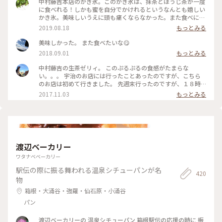
中村藤吉本店のかき氷。このかき氷は、抹茶とほうじ茶が一度
に食べれる！しかも蜜を自分でかけれるというなんとも嬉しい
かき氷。美味しいうえに頭も痛くならなかった。また食べにい
くぞ！ #旅のひととき #夏旅2019 #ひんやりスイーツ #京都 #
2019.08.18
もっとみる
中村藤吉本店 #かき氷 #抹茶 #ほうじ茶
美味しかった。 また食べたいな😋
2018.09.01
もっとみる
中村藤吉の生茶ゼリィ。 このぷるぷるの食感がたまらな
い。。。 宇治のお店には行ったことあったのですが、こちら
のお店は初めて行きました。 先週末行ったのですが、１８時
過ぎに行ったので、カフェには２０分くらいの待ち時間で入る
2017.11.03
もっとみる
ことができました😊 お土産にと思っていたテイクアウトのゼ
リーは売り切れていました💦 夕方１６時ごろ入荷するような
ので、やっぱりその時間帯に行かないといけないんですね😩
友達はほうじ茶ゼリィを食べていましたが… このお店のほうじ
茶、香りがよくとっても飲みやすくて感動しました！！何度も
おかわりしてしまったので、お腹タプタプになりました…笑 #
渡辺ベーカリー
中村藤吉#京都#生茶ゼリィ#甘味#和菓子 #ことりっぷ京都#京
都駅
ワタナベベーカリー
駅伝の際に振る舞われる温泉シチューパンが名
420
物
箱根・大涌谷・強羅・仙石原・小涌谷
パン
渡辺ベーカリーの 温泉シチューパン 箱根駅伝の応援の時に 振