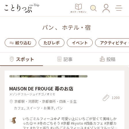
ガイド・マガジン
パン
、
ホテル・宿
絞り込む
たびレポ
イベント
アクティビティ
スポット
記事
投稿
MAISON DE FROUGE 苺のお店
メゾンドフルージュイチゴノオミセ
1200
京都駅・河原町・京都御所・四条・壬生
カフェ, スイーツ・お菓子, パン
いちごミルフィーユ🍓💕 可愛い上にいちごが甘くて美味しか
った😋🍴 #冬のごちそう #京都 #kyoto #四条カフェ #京都カ
フェ #カフェ巡り #いちごミルフィーユ #メゾンドフルージュ