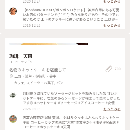
2020.12.24
もっとみる
ーズ#バターサンド#クリスマス#BOX#赤#緑は旦那にあげまし
に乗ってプレゼントを運ぶサンタさんとトナカイがカワイイ♡
た#お皿も買っちゃった
＊.｡.:*･Happy Christmasﾟ＊.:*･ﾟ #冬を味わう #兵庫#神戸#六
【BonbonROCKett/ボンボンロケット】 神戸六甲にある可愛
甲#ボンボンロケット#クリームサンディーズ#バターサンド#
いお店のバターサンド(*´꒳`*) 色々な拘りがあり…その中でも
クリスマス#BOX#赤#緑
驚いたのは 上下のクッキーに違いがあるということ 上は卵を
塗ってキレイなテリを出し 下はクリームとの相性が良いよう
2016.12.26
もっとみる
に ザラっとした質感にしたサクサクコンビなんですって(^-^)
焼き印も一つずつ手作業☆ バタークリームは大量に作ると 繊
細な口どけが失われてしまうので 小さなミキサーで 少量ずつ
丁寧に空気を含ませながらフンワリ(๑˃̵ᴗ˂̵) 正面右上から抹茶
バニラ・チョコカシス・オレンジ 左上からアプリコット・ピ
スタチオ・ストロベリー 何から食べようかなぁ〜٩(๑❛ᴗ❛๑)۶
珈琲 天国
#BonbonROCKett #ボンボンロケット #バターサンド #おみや
げ図鑑
コーヒーテンゴク
700
名物のホットケーキを堪能して
上野・浅草・御徒町・谷中
カフェ, スイーツ・お菓子, パン
前回売り切れていたソーセージセットを頼みました🥰 甘いホ
ットケーキに、塩気のあるソーセージが相まって美味しかった
です😊 #ホットケーキ #ソーセージ #アイスコーヒー #女優め
し
2026.08.09
もっとみる
浅草の喫茶店 珈琲 天国。 外はサクッ中はふんわりホットケー
キ🥞 コーヒーカップの底に“大吉”の文字が✨ #浅草 #喫茶店 #
コーヒー #ホットケーキ #天国