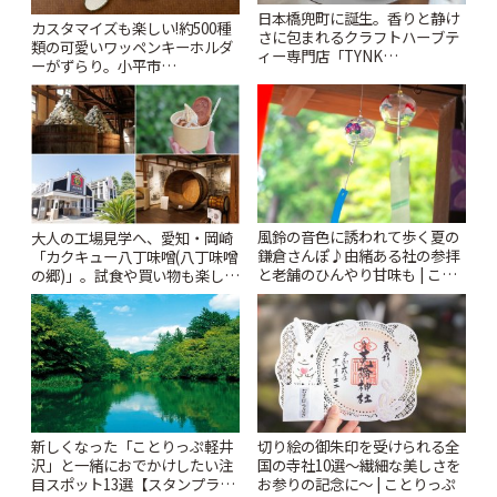
日本橋兜町に誕生。香りと静け
カスタマイズも楽しい!約500種
さに包まれるクラフトハーブテ
類の可愛いワッペンキーホルダ
ィー専門店「TYNK
ーがずらり。小平市
Kabutocho」 | ことりっぷ
「Kimamaya T&K」 | ことりっ
ぷ
風鈴の音色に誘われて歩く夏の
大人の工場見学へ、愛知・岡崎
鎌倉さんぽ♪由緒ある社の参拝
「カクキュー八丁味噌(八丁味噌
と老舗のひんやり甘味も | こと
の郷)」。試食や買い物も楽しみ
りっぷ
♪ | ことりっぷ
新しくなった「ことりっぷ軽井
切り絵の御朱印を受けられる全
沢」と一緒におでかけしたい注
国の寺社10選〜繊細な美しさを
目スポット13選【スタンプラリ
お参りの記念に〜 | ことりっぷ