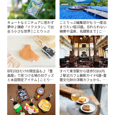
キュートなミニチュアに思わず
ことりっぷ編集部がもう一度泊
夢中♪鎌倉「イクスタン」で出
まりたい宿10選。忘れられない
会う小さな世界 | ことりっぷ
絶景や温泉、名建築まで | こと
りっぷ
8月10日だけの限定品も♪「豊
すべて東京駅から徒歩5分以内
島屋」で見つける鳩の日グッズ
♪駅近カフェ最新ガイド6選~重
と本店限定アイテム | ことりっ
要文化財の洋館カフェから、改
ぷ
札すぐのレトロ喫茶まで~ | こと
りっぷ