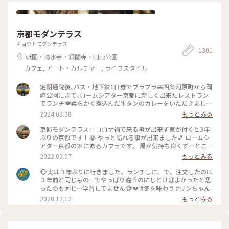
はん #朝ごはん #morning #和食 #塩麹焼き #西京焼き #抹茶 #
筍 #さわら #玄米茶 #京料理 #京野菜 #japan #japanesefood
#breakfast
京都モダンテラス
キョウトモダンテラス
1301
祇園・清水寺・銀閣寺・円山公園
カフェ, アート・カルチャー, ライフスタイル
定期通院後､バス・地下鉄1日券でブラブラ🚌四条河原町から岡
崎公園にきて､ロームシアター京都に新しく出来たレストラン
でランチ🍽️柔らかく煮込んだ牛タンのカレーをいただきました
🍛 #グルメ #ランチ #カレー
2024.08.08
もっとみる
京都モダンテラス✨ コロナ禍で来る事が出来ず気が付くと3年
ぶりの京都です！😭 やっと訪れる事が出来ました💕 ロームシ
アター京都の2Fにあるカフェです。 風が気持ち良くずーとこ
こで時間を過ごしていたいカフェです🥰 スズメが残したケー
2022.05.07
もっとみる
キのくずを食べにテーブルの上にやってきてました😆 #Myこ
とりっぷ #春風さんぽ
🐵実は３年ぶりに行きました、ランチしに。で、注文したのは
３年前と同じもの…でやっぱり違うのにしとけばよかったと思
ったのも同じ…学習してません🐵💔 #冬を味わう #リンちゃん
2020.12.12
もっとみる