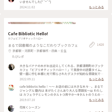
いませんでした(*´꒳`*)
2024.11.02
もっとみる
Cafe Bibliotic Hello!
カフェビブリオティックハロー
1420
まるで図書館のようなこだわりブックカフェ
京都駅・河原町・京都御所・四条・壬生
たびレポ
大きなバナナの木がお出迎えしてくれる、京都清明町のブック
カフェ「ビブリオティックハロー！」で真夜中の読書タイム。
壁一面に佇む本棚と光で照らされたデスクが知的な雰囲気で、
これぞ大人カフェでした。2階に貫けている本棚を見に行く
2022.09.11
もっとみる
と、ちょっとスケスケの渡り廊下でスリリング。スイーツもド
リンクも美味しくて、夜遅くまでやっているのも嬉しくて。。
cafe bibliotic hello！〜〜 お店の前には大きな木々…。まるで
これは出張の度に立ち寄りそうです。築150年以上の町屋をリ
ジャングル⁇ 店内は 本がたくさんあり大人な雰囲気〜📖 わたし
ノベしたというところも見応えあり。観光というよりも、ロー
は カフェラテとレモンのタルト🍋爽やか〜❣️タルトのうえの レ
カルに寄り添っているようで温かい空気も感じました。 #私の
モンのドライフルーツがめちゃくちゃ美味しい❣️ カフェの横で
2019.07.10
もっとみる
ことりっぷ2022 #Myことりっぷ #京都カフェ #ブックカフ
は パンも販売してます。こちらも魅力的でしたが またの機会
ェ #読書 #ガトーショコラ #コーヒー
に〜 #京都#カフェ#レモンタルト
花咲くシーズン