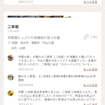
丹波黒豆を使用したきなこの生アイス『できたてきなな』。
2019.10.13
もっとみる
(600円ほうじ茶付)なんと添加物、保存料、卵を一切使ってま
せん。 濃厚なのに甘すぎず、口どけが最高で本当においしかっ
たので京都にきたらまた立ち寄りたいお店の1つになりました
♡ #京都#おすすめ#スイーツ#アイス#秋の味覚ゴーラー隊#き
なこ
二年坂
ニネンザカ
1361
京風情たっぷりの老舗店が並ぶ石畳
祇園・清水寺・銀閣寺・円山公園
名所・旧跡
京都の旅✨ 夕暮れの二寧坂（二年坂）が 綺麗だと聞いて行っ
てきました︎︎⟡.· やはり趣きがあってとても素敵でした✨ 北風が
冷たかったので、 二寧坂にある『スターバックス コーヒー 京
都二寧坂ヤサカ茶屋店』さんへ行き コーヒーであたたまりま
2025.02.24
もっとみる
した☕️✨ 抹茶バターサンドも美味しかった♡ こちらのスタバ
は、 築100年を超える伝統的な日本家屋の店舗で、 畳の間で
静かな二寧坂。 #二年坂#二寧坂#京都#清水#産寧坂#Ayuの京
コーヒー体験が楽しめます。 私の隣にいた観光客さんが、 畳
都旅
の間はどこかと聞いてこられたので こちらですよとお伝えし
2023.04.04
もっとみる
ました😊 観光客さんは「ここに来るのが 夢だったんです✨」
と話していました。 その気持ちがよくわかります。 とても素
京都 二年坂 高台寺参拝とあとは、二年坂 三年坂をぶらり。 思
敵なスタバでした⟡.·*. のんびりと散策が楽しい 夕暮れのニ寧
った以上に急な坂でした💦 そのおかげ？で、町並みを見上げ
坂でした(˶ˊᵕˋ˵)✨ #二寧坂 #二年坂 #京都 #京都旅 #スターバ
たり見下ろしたり。 普通の古い町並みでは見られないような
ックスコーヒー京都二寧坂ヤサカ茶屋店 #スタバ #ぽかぽか #
風景でした。 そして、見たかった町並み越しの五重塔✨ ちょ
2023.03.31
もっとみる