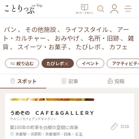
ガイド・マガジン
パン
、
その他施設
、
ライフスタイル
、
アー
ト・カルチャー
、
おみやげ
、
名所・旧跡
、
雑
貨
、
スイーツ・お菓子
、
たびレポ
、
カフェ
絞り込む
たびレポ
イベント
アクティビテ
スポット
記事
投稿
うめぞの ＣＡＦＥ＆ＧＡＬＬＥＲＹ
ウメゾノカフェアンドギャラリー
3228
築100年の町家を白壁の空間に改装
京都駅・河原町・京都御所・四条・壬生