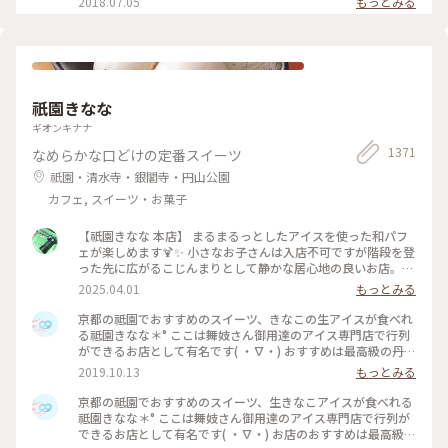
2018.07.05
もっとみる
祇園きなな
ギオンキナナ
1371
なめらかな口どけの定番スイーツ
祇園・清水寺・銀閣寺・円山公園
カフェ, スイーツ・お菓子
【祇園きなな 本店】 まるまるっとしたアイスを使った和パフ
ェが楽しめます🍹✨ 小さなお子さんは入店不可ですが階段を登
った先に広がるこじんまりとして静かな居心地の良いお店。
パフェはきなこや抹茶、黒ゴマなどを使った和なものからティ
2025.04.01
もっとみる
ラミスの入ったイタリアン風、ベリーを使ったものなど様々。
アイスの食べ比べやふわふわのかき氷、焼き菓子、クロックム
京都の祗園でおすすめのスイーツ、きなこの生アイスが食べれ
ッシュのようなフードメニューもあります。 こちらもアニメ・
る祗園きなな＊° ここは舞妓さん御用達のアイス専門店で行列
名探偵コナンで取り上げられました✨ #京都グルメ #京都 #祇
ができるお店として有名です( ・∇・) おすすめは最高級の丹波
園 #本店 #人気店 #聖地巡礼 #パフェ #きなこ #黒ゴマ #アイス
黒豆を使用したきなこの生アイス『できたてきなな』。(600円
2019.10.13
もっとみる
クリーム #かき氷 #フォトジェニック #名探偵コナン
ほうじ茶付)なんと添加物、保存料、卵を一切使ってません。
濃厚なのに甘すぎず、口どけが最高で本当においしかったので
京都の祗園でおすすめのスイーツ、生きなこアイスが食べれる
京都にきたらまた立ち寄りたいお店の1つになりました♡ #京
祗園きなな＊° ここは舞妓さん御用達のアイス専門店で行列が
都#おすすめ#スイーツ#アイス#秋の味覚ゴーラー隊#きなこ
できるお店として有名です( ・∇・) お店のおすすめは最高級の