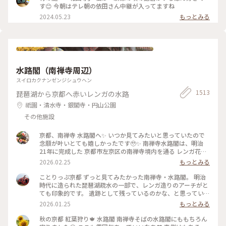
す😊 今朝はテレ朝の依田さん中継が入ってますね
2024.05.23
もっとみる
水路閣（南禅寺周辺）
スイロカクナンゼンジシュウヘン
1513
琵琶湖から京都へ赤いレンガの水路
祇園・清水寺・銀閣寺・円山公園
その他施設
京都、南禅寺 水路閣へ✨ いつか見てみたいと思っていたので
念願が叶いとても嬉しかったです🥹✨ 南禅寺水路閣は、明治
21年に完成した 京都市左京区の南禅寺境内を通る レンガ花崗
岩造りのアーチ型水道橋。 琵琶湖疏水事業の一環として 田辺
2026.02.25
もっとみる
朔郎氏が設計しました。 レトロなアーチがとても雰囲気があ
ります✨ 最後の写真は、上から見た写真です😊 帰りは水路横
ことりっぷ京都 ずっと見てみたかった南禅寺・水路閣。 明治
の道を散策しながら 駅に向かいました👣 #南禅寺水路閣 #京都
時代に造られた琵琶湖疏水の一部で、レンガ造りのアーチがと
#開運旅 #水路閣 #南禅寺
ても印象的です。 遺跡として残っているのかな、と思っていた
のですが水路橋に上がることが出来て、琵琶湖の水が京都に流
2026.01.25
もっとみる
れていく水路のすぐ横を歩くことも出来ます。けっこう感動で
した。 #開運旅#京都#南禅寺#水路閣#琵琶湖疏水
秋の京都 紅葉狩り🍁 水路閣 南禅寺そばの水路閣にももちろん