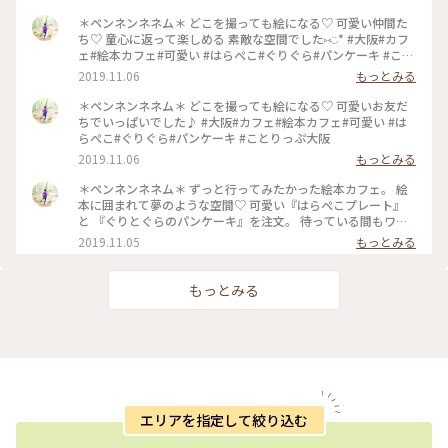
＊ペンネンネネム＊ どこを撮っても絵になる♡ 可愛い仲間た
ち♡ 童心に返って楽しめる 素敵な空間でした⑅︎◡̈︎* #大阪#カフ
ェ#絵本カフェ#可愛い #はらぺこ#ぐりぐら#パンケーキ #こと
りっぷ大阪
2019.11.06
もっとみる
＊ペンネンネネム＊ どこを撮っても絵になる♡ 可愛いお友だ
ちでいっぱいでした♪ #大阪#カフェ#絵本カフェ#可愛い #は
らぺこ#ぐりぐら#パンケーキ #ことりっぷ大阪
2019.11.06
もっとみる
＊ペンネンネネム＊ ずっと行ってみたかった絵本カフェ。 絵
本に囲まれて夢のような空間♡ 可愛い『はらぺこプレート』
と 『ぐりとぐらのパンケーキ』を注文。 待っている間もワク
ワクが止まりません♪ どうしたら上手に撮れるかな〜 そんな
2019.11.05
もっとみる
時間も楽しい♡︎ʾʾ 癒しのひと時でした(*´˘`*) #大阪#カフェ#絵
本カフェ#可愛い #はらぺこ#ぐりぐら#パンケーキ #ことりっ
ぷ大阪
もっとみる
エリアを指定して絞り込む