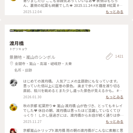
寄りました😊 ここも雰囲気あっていいなあ❤️ 表側はもちろ
ん、裏側の紅葉も綺麗でした🍁 2025.11.24 #水路閣 #紅葉 #紅
葉狩り #京都 #ことりっぷ #秋の装い
2025.12.04
もっとみる
渡月橋
トゲツキョウ
1421
景勝地・嵐山のシンボル
金閣寺・嵐山・高雄・嵯峨野・太秦
名所・旧跡
はじめての渡月橋。 人気アニメの主題歌にもなっています。
思っていた倍以上に圧巻の景色。 奥まで歩いて橋を渡り切る
直前、桂川を眺めるとまた少し違った景色が見えるかも。 #渡
月橋 #嵐山 #京都旅行 #嵐電 #京都観光
2026.01.30
もっとみる
秋の京都 紅葉狩り🍁 嵐山 渡月橋 山が色づき、とってもキレイ
でした❤️ 休日の朝、渡月橋は思ったほど混雑していなくてび
っくり！ しかし昼過ぎには、渡月橋からお店が続く通りは歩
行者天国になり多くの人でごったがえし、ボート乗り場では長
2025.11.27
もっとみる
蛇の列で60分待ちになってました😳 2025.11.23 #渡月橋 #紅
葉 #嵐山 #京都 #ことりっぷ #秋の装い
京都嵐山トリップ9 渡月橋 雨の朝の渡月橋がこんなに素敵と思