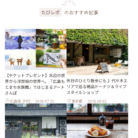
のおすすめ記事
たびレポ
【チケットプレゼント】水辺の世
休日のひとり散歩にも♪ 代々木エ
界から浮世絵の世界へ。「広島も
リアで巡る絶品ドーナツ＆ライフ
とまち水族館」ではじまるアート
スタイルショップ
さんぽ
広島県
[PR]
2026.07.31
東京都
2026.08.02