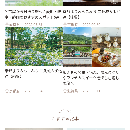
名古屋から日帰り旅へ♪愛知・岐
京都よりみちこみち 二条城＆御池
阜・静岡のおすすめスポット6選
通【後編】
岐阜県
2025.09.23
京都府
2026.06.20
京都よりみちこみち 二条城＆御池
焼きものの里・信楽、窯元めぐり
通【前編】
やランチ＆スイーツを楽しむ癒し
の旅へ
京都府
2026.06.14
滋賀県
2026.05.01
おすすめ記事