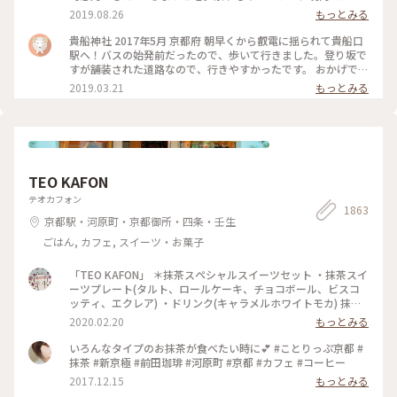
夕がたくさんありました🎋✧̣̥̇ . #貴船神社 #神社巡り #旅のひと
2019.08.26
もっとみる
とき #夏旅2019
貴船神社 2017年5月 京都府 朝早くから叡電に揺られて貴船口
駅へ！バスの始発前だったので、歩いて行きました。登り坂で
すが舗装された道路なので、行きやすかったです。 おかげで人
の少ないシーンとした空気を味わえたので良かったです。 御朱
2019.03.21
もっとみる
印ももらえて大満足でした☺️ 京都旅行は早寝早起きになりま
すね笑。 #京都 #貴船神社
TEO KAFON
テオカフォン
1863
京都駅・河原町・京都御所・四条・壬生
ごはん, カフェ, スイーツ・お菓子
「TEO KAFON」 ＊抹茶スペシャルスイーツセット ・抹茶スイ
ーツプレート(タルト、ロールケーキ、チョコボール、ビスコ
ッティ、エクレア) ・ドリンク(キャラメルホワイトモカ) 抹茶
三昧出来て大満足したそうです。 フォークを2本用意して頂い
2020.02.20
もっとみる
たのですが、娘一人で完食でした。 #TEO KAFON#抹茶三昧#
プチことりっぷ京都#冬のおでかけ
いろんなタイプのお抹茶が食べたい時に💕 #ことりっぷ京都 #
抹茶 #新京極 #前田珈琲 #河原町 #京都 #カフェ #コーヒー
2017.12.15
もっとみる