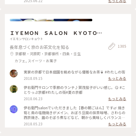
2025.06.22
もっとみる
ュームがありますが紅茶も差し湯が 用意されていて最後まで
が 多くてこの日は平日の雨の日☔ 15時頃にも関わらず空いて
紅茶を楽しめます。 一階の売店で一目惚れしたレトロベアと一
いて ラッキー✌️でした！ そして2階でイートイン🥰 ブルーベリ
緒に過ごしました💕
ーチーズケーキ🫐 アールグレイティー🫖を 昔から変わらずゆ
ったりと 優雅に過ごせる お茶じかんでした😊🫖 ✤ーーーーー
ーーーーーーーーーーーーーーー✤ #北浜レトロ#英国風カフ
ェ#アフタヌーンティー #人気店#紅茶専門店#国の登録有形文
ＩＹＥＭＯＮ ＳＡＬＯＮ ＫＹＯＴＯ
化財 #北浜カフェ#大阪カフェ#はじめての投稿 #はじめての投
稿#大阪のおいしいもん #ことりっぷ大阪
伊右衛門サロン京都
イエモンサロンキョウト
1305
長年息づく京のお茶文化を知る
京都駅・河原町・京都御所・四条・壬生
カフェ, スイーツ・お菓子
実家の京都で日本庭園を眺めながら優雅なお茶🍵 #わたしの街
2018.09.15
もっとみる
伊右衛門サロンで季節のランチ♪賀茂茄子がいい感じ。😋 #こ
とりっぷ京都#わたしの街#夏の京都
2018.06.23
もっとみる
伊右衛門salonでいただきました【春の朝ごはん】です🌿 焼き
筍と鳥の塩麹焼きがメイン、おぼろ豆腐の抹茶味噌、さわらの
西京焼き、蕗のそぼろ煮などなど、朝から美味しくバランス良
くいただきました( ´͈ ᵕ `͈ ) 最初にいただいた抹茶入り玄米茶も
2018.05.23
もっとみる
本当に美味しくて、つい長居してしまうsalonです♪ #伊右衛
門salon #IYEMONSALON #KYOTO #京都 #季節限定 #春の朝ご