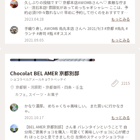
久しぶりの投稿です♡ 京都本店AWOMBさんへ♡ 素敵な佇ま
い…流石本店! 雰囲気があってめっちゃオシャレ〜 ここは、予
約必須‼︎中々取れない‼︎ 早めに予約して行くのをおすすです♡
GW人すごそうですね… #京都 #AWOMB #烏丸本店 #手織り寿
2023.04.28
もっとみる
司
手織り寿し AWOMB 烏丸本店 さんへ 2021/9/3 #京都 #烏丸 #
ランチ #寿司 #鮨 #オススメ
2021.09.05
もっとみる
Chocolat BEL AMER 京都別邸
ショコラベルアメールキョウトベッテイ
2215
京都駅・河原町・京都御所・四条・壬生
カフェ, スイーツ・お菓子
かなり濃厚。 めちゃくちゃ美味しい。 また買いに行かなき
ゃ。
2021.10.17
もっとみる
【BEL AMER 京都別邸】さん🍫 バレンタインということで 自
分用ご褒美チョコを購入✨ 可愛くて美味しいチョコに心が癒さ
れ ほっとひと息できました😍 左側のスティックショコラは キ