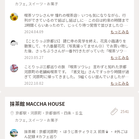
の彩り #クラシカルな街 #私の好きな京都
カフェ, スイーツ・お菓子
喫茶ソワレさん💙 憧れの喫茶店✨ いつも気になりながら、行
列ができているので延ばし延ばしに… この日は約束の時間まで
2時間くらいあったので、じっくり待つ覚悟で並びました😊 待
つ間も皆さんの投稿で拝見していた青の世界を想像し、ワクワ
2024.04.09
もっとみる
ク💓 結局1時間ほど待ち、店内へ。 1番奥の、部屋が見渡せる
席に着きました。 深く青く、まるで別世界に入ったようです
【ことりっぷ京都15】 建仁寺の見学を終え、花見小路通りを
💙 ぶどうの透かし彫りやライトもクラシックでキレイ✨ 頼ん
散策して、十八番屋花花（写真撮ってません😢）でお買い物し
だのはご存じゼリーポンチ🌈✨ キレイ～✨ 優しいランプの明か
た後、さっちぶうさんが一番❓行きたがっていた「喫茶ソワ
りにかざすとキラキラします✨ ゼリーの懐かしい感じや優しい
レ」さんに向かいました😊 人気のお店なので長蛇の列ができ
2023.05.27
もっとみる
炭酸もいい！ 中の氷がゼリーと同じサイズで、ゼリーだと思
ていると覚悟して行ったのですが、運良く２組しか待っていま
って口に入れてびっくりしてしまいました💦 あっという間に
せんでした😄 15分くらいで案内され、２階の窓側の席へ。若
ことりっぷ三都巡りの旅 『喫茶ソワレ』 言わずと知れた京都
食べ終わってしまいました😣 まだこの雰囲気の中にいたくて
いグループばっかり😱 あ、でも、男性だけで来ているグルー
河原町の老舗純喫茶です。 『恵文社』さんですっかり時間が過
コーヒーでも頼みたい…と思いましたが、きっと外には長い行
プも😊 私はヨーグルトポンチ、さっちぶうさんはゼリーポン
ぎて 河原町に帰ってきました。 5組くらい並んでいましたが、
列ができているでしょうからお店を後にしました。 またこの
チフロートを注文しました。 店内の雰囲気は、暗めの照明で
次々と呼ばれて すんなりと入店できました。 昔ながらのお店
2022.10.02
もっとみる
特別な空間に会いに行きたいです💙 #電車旅 #喫茶ソワレ #喫
したが、落ち着いていて良い雰囲気でした。 美味しくいただ
を守っておられ、 狭い店内ですが、運良く2階の窓辺の 小さな
茶店 #青の世界 #ゼリーポンチ #京都
いてお店を出たのですが、10組くらいが列を作っていました
テーブルにすわれました。 ひんやり涼しげなゼリーポンチを
😳 #私のことりっぷ旅 #京都 #喫茶ソワレ #ヨーグルトポンチ
たのんで 文庫本を読みながら、ひと休みです。 灯りの抑えら
#ゼリーポンチフロート 令和５年５月20日撮影
れた落ち着いた店内は 天井の梁や調度品もシックで美しく 昭
抹茶館 MACCHA HOUSE
和の香りが漂っていますが、 お客さんは若い観光客の方が多
2541
かったです。 お席もすごく近いのですが、 コーナーだったの
京都駅・河原町・京都御所・四条・壬生
で ひっそりと自分の時間を過ごせました✨ ゆるり京都の街歩
カフェ, スイーツ・お菓子
きを楽しむことが できた素敵な1日でした。 ・ ・ #私のことり
っぷ2022 #秋いろとりどり #Myことりっぷ #休日ドライブ #喫
茶ソワレ #純喫茶 #喫茶店 #ゼリーポンチ #ひんやりスイーツ #
抹茶館：京都河原町 ・ ほうじ茶ティラミス 煎茶🍵 ・ #外ごは
京都スイーツ #京都カフェ #レトロ #レトロ喫茶 #昭和レトロ #
ん記録 #カフェ巡り