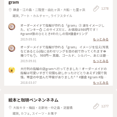
gram
1278
鎌倉・江の島・二階堂・由比ヶ浜・大船・七里ヶ浜
雑貨, アート・カルチャー, ライフスタイル
オーダーメイドで指輪が作れる「gram」② 波をイメージし
た、ピンキー💍 このサイズだと、お値段は980円です！
#gram#旅のひととき#わたしの街#鎌倉#リング
2019.09.01
もっとみる
オーダーメイドで指輪が作れる「gram」 イメージを伝え(写真
などあると👍)指に合わせリングを目の前で作ってくれます👁
幾つでも👌。 980円〜 真鍮、ゴールド、シルバー、あとは磨
きをかけるかマットな感じにするか💍😊✨✨ 今回は、左からピ
2019.09.01
もっとみる
ンキー、中指、親指と作りました😅 いつもは行列がすごいの
に、この日、整理券なし、30分並び入れました😱😱‼️(平日の
大行列の指輪の店gramへ行ってきました！オーダーメイドの
夕方) 皆さん、カップルもいだけど、グループで来られ旅の思
指輪は可愛いすぎて何個も欲しかったけどとりあえず2個で我
い出に作られたりしている方が多かったです😊 まさか、入れ
慢。寒空の中並んだ甲斐がありました^ ^ #鎌倉 #gram #指輪
ると思わなかったので、待ち時間に情報収集し勢いで作ったリ
#オーダーメイド
2018.03.07
もっとみる
ング。それでも、なんだか愛着がわきますね… 次は、重ね付け
られるのを作ろうかなぁ… #gram#旅のひととき#わたしの街#
鎌倉#リング
絵本と珈琲ペンネンネネム
1277
大阪キタ・梅田・北新地・中之島・淀屋橋
雑貨, カフェ, スイーツ・お菓子