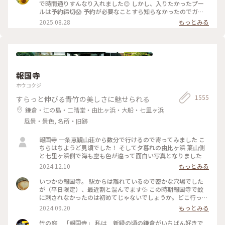
ャーの視点から 「異なる場所をつなぐ表現」、 「生きるため
で時間通りすんなり入れました😊 しかし、入りたかったプー
の場所」を 美術館の中に創出することを目指しているそう✨
ルは予約締切😱 予約が必要なことすら知らなかったのでガッ
様々な角度から道や移動を見ている作品、 一体感もあってと
カリ💧 そうですよね、人気の美術館ですものね… そして雨の
2025.08.28
もっとみる
っても面白かったです！ 一日中いても楽しめる とっても素敵
ため、屋外でプールを上から覗くのも中止になっていました💧
な美術館でした💕 ✳︎ 『コレクション展2 文字の可能性』
この時の展覧会はテーマが重く、見るのが辛くて途中でギブア
2025年9月27日(土) - 2026年1月18日(日） ✳︎ 『SIDE CORE
ップしてしまいました… 館内をぐるっと回っていると雨が止
Living road, Living space / 生きている道、生きるための場
み、上から覗くプールが見られるようになり急いで見学！ も
所』 2025年10月18日(土) - 2026年3月15日(日) #金沢21世紀
のの数分でまた雨が降り始めて見学中止になり、少しの間でし
美術館 #コレクション展2文字の可能性
たが見られて良かったです😊 館内外にアート作品に溢れ、か
#SIDECORELivingroadLivingspace/生きている道生きるため
報国寺
わいいラビットチェアや、憧れのアルネ・ヤコブセンデザイン
の場所 #ことりっぷと一緒 #金沢 #金沢旅
のアントチェアやスワンチェアに座れたのも満足✨ 女子トイレ
ホウコクジ
の中にもアートがありました🎨 #夏の北陸旅 #北陸旅 #金沢21
1555
すらっと伸びる青竹の美しさに魅せられる
世紀美術館 #美術館 #金沢 #石川 #アートな景色
鎌倉・江の島・二階堂・由比ヶ浜・大船・七里ヶ浜
風景・景色, 名所・旧跡
報国寺 一条恵観山荘から数分で行けるので寄ってみました こ
ちらはちようど見頃でした！ そして夕暮れの由比ヶ浜 葉山側
と七里ヶ浜側で海も空も色が違って面白い写真となりました
2024.12.10
もっとみる
いつかの報国寺。 駅からは離れているので密かな穴場でした
が（平日限定）、最近割と混んでます💦 この時期報国寺で蚊
に刺されなかったのは初めてじゃないでしょうか。どこ行っ
た〜🦟 #ことりっぷ旅2024 #鎌倉
2024.09.20
もっとみる
竹の庭 「報国寺」 私は 新緑の頃の鎌倉がいちばん好きで