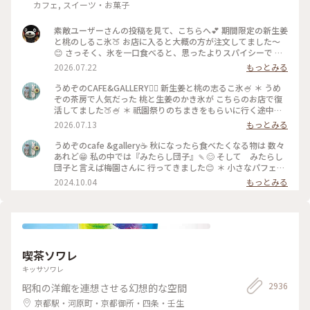
カフェ, スイーツ・お菓子
素敵ユーザーさんの投稿を見て、こちらへ💕 期間限定の新生姜
と桃のしるこ氷🍑 お店に入ると大概の方が注文してました〜
😊 さっそく、氷を一口食べると、思ったよりスパイシーで 生
姜の風味が口いっぱい広がります🥰 氷で生姜…はじめて…！
2026.07.22
もっとみる
桃も程よい量で、食べ進めると下には、こし餡！ だから、し
るこなんですね〜🤔 頼んだ時は、何でだろうと思ったけど、な
うめぞのCAFE&GALLERY🏳️‍🌈 新生姜と桃の志るこ氷🍧 ＊ うめ
るほど〜です😘 この後も、山鉾巡りなので、あっという間に
ぞの茶房で人気だった 桃と生姜のかき氷が こちらのお店で復
汗💦になるけど、 真夏に食べるかき氷🍧、魅力的ですよね✨✨
活してました🍑🍧 ＊ 祇園祭りのちまきをもらいに行く途中に
#かき氷 #桃のかき氷
寄ろうかなどうしようかな？と 考えながら前を通ったら桃氷
2026.07.13
もっとみる
の看板でていたので スルーできませんでした😆 ＊ ぴりりとく
る新生姜のシロップが すごいアクセントになって🫚 合間合間
うめぞのcafe &gallery☕️ 秋になったら食べたくなる物は 数々
にみずみずしい桃のスライスを いただきます🍑 ちょっと見え
あれど😁 私の中では『みたらし団子』🍡😊 そして みたらし
づらいですが 中にはもっちり白玉と そしてこし餡が入ってい
団子と言えば梅園さんに 行ってきました😊 ＊ 小さなパフェと
るので 最後には、しるこ氷としていただきました😊 ＊ 人気か
みたらし団子のセット🩷 この小さなパフェのセットが復活し
2024.10.04
もっとみる
き氷だけに🍧 私が最後の一杯だったようで 注文したあとにす
て 小躍りです😁 パフェにはわらび餅と小さな抹茶アイスとク
ぐに看板が引き上げられました💦 後からくる人くる人残念が
ッキーの シンプルなパフェで みたらし団子な合間に食べると
っておられたので （先注文のレジ横の席でした） 暑い中を目
相乗効果でとっても美味しいです😊 もちもちで焦げ目が香ば
当てに来て🍑なかった時の衝撃を 考えたら、食べられて本当
しい 蜜がたっぷりのみたらし団子はやっぱり 美味しかったで
に幸せでした😊 ＊ ギャラリーでは風鈴展が🎐 陶器のブルーの
す🩷 ＊ 投稿の度に言っているような気もしますが 同じ梅園さ
かわいい風鈴たちでした😊 #京都カフェ #かき氷 #桃活 #う
んでも三条店は行列出来てますが こちらはいつもすんなり入
喫茶ソワレ
めぞの #梅園
れます😊 店内の配置を変えられたようで✨ 奥の中庭前の席が2
人席になり 通い始めて幾数年 初めて窓際に座る事ができま
キッサソワレ
した😊 中庭がいい感じです😊🌳 ＊ うめぞのcafe＆galleryは
2936
昭和の洋館を連想させる幻想的な空間
ちょっと甘い物が食べたいなぁーと 思う時に足が向いてしま
うお店です😊 #京都カフェ #パフェ活2024 #みたらし団子 #秋
京都駅・河原町・京都御所・四条・壬生