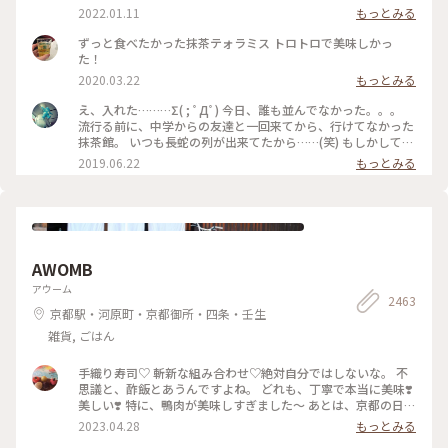
四条河原町 #京都 #ことりっぷ京都 #ことりっぷ三都巡りの旅
2022.01.11
もっとみる
ずっと食べたかった抹茶テォラミス トロトロで美味しかっ
た！
2020.03.22
もっとみる
え、入れた………Σ( ; ﾟДﾟ) 今日、誰も並んでなかった。。。
流行る前に、中学からの友達と一回来てから、行けてなかった
抹茶館。 いつも長蛇の列が出来てたから……(笑) もしかして、
別の所に新しい店舗が出来たのかな？ ……と、思ってたのです
2019.06.22
もっとみる
が、店の外に出たら列が出来てましたΣ( ; ﾟДﾟ)運が良かっ
た！！ メニューは、ほうじ茶ティラミスのセット😋🍴💕 上の
粉(？)が、ほうじ茶風味。きな粉にほうじ茶がブレンドされて
るのかな……？？ほうじ茶だけだと、あんな粉っぽくないと思
うけど🤔 まぁ！美味しかったからいっか(笑) #抹茶館 #抹茶 #
ほうじ茶ティラミス #京都
AWOMB
アウーム
2463
京都駅・河原町・京都御所・四条・壬生
雑貨, ごはん
手織り寿司♡ 斬新な組み合わせ♡絶対自分ではしないな。 不
思議と、酢飯とあうんですよね。 どれも、丁寧で本当に美味❣️
美しい❣️ 特に、鴨肉が美味しすぎました〜 あとは、京都の日本
酒🍶♡ 素敵時間でした〜 #わたしのことりっぷ旅 #AWOMB #
2023.04.28
もっとみる
京都 #烏丸本店 #手織り寿司