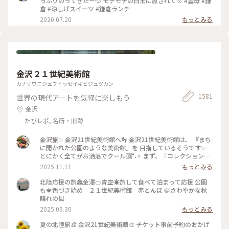
っぷりのってきたー💦 モチモチの白玉に癒されて☺️ #雲母 #鎌
倉 #涼しげスイーツ #鎌倉ランチ
2020.07.20
もっとみる
金沢２１世紀美術館
カナザワニジュウイッセイキビジュツカン
1581
世界の現代アートを気軽に楽しもう
金沢
たびレポ, 名所・旧跡
金沢旅✨ 金沢21世紀美術館へ👣 金沢21世紀美術館は、 『まち
に開かれた公園のような美術館』を 目指しているそうです✨
とにかく全てがお洒落でクール🆒°˖✧ まず、『コレクション展
2 文字の可能性』を鑑賞。 現代アート作品における「文字」
2025.11.11
もっとみる
の表現に 焦点を当てて、文字が持つ可能性を 絵画、版画、
書、陶芸、映像など 様々な形式の作品を通して探求していま
北陸応援の旅🏯金澤🍊青空☀️旅して食べて泊まって応援 公園
す。 文字に関して多角的な視点から見た作品の数々、 こうい
も🍁色づき始め ２１世紀美術館 赤とんぼ 🍃さわやかな秋
う見方もあるんだ！と とても興味深かったです✨ また、
晴れの風
『SIDE CORE Living road, Living space / 生きている道、生き
2025.09.30
もっとみる
るための場所』も鑑賞。 これは、アートチームSIDE COREの
展覧会で、 「道」や「移動」をテーマに、 ストリートカルチ
夏の北陸旅👒 金沢21世紀美術館🎨‎ チケット事前予約のおかげ