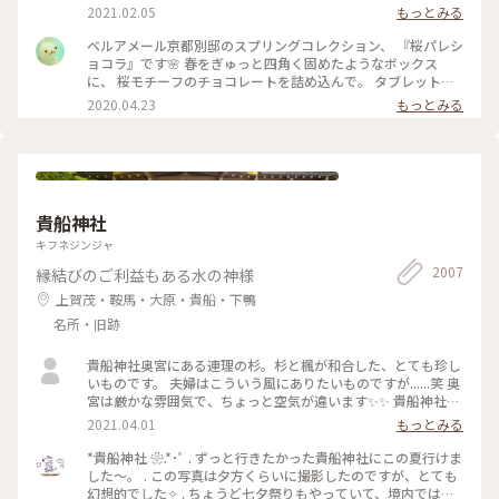
ャラメルやルビーチョコ、 右側はお酒入りチョコや 京都産の
2021.02.05
もっとみる
抹茶や宮崎県産日向夏 愛媛県産ほうじ茶など チョコと一言で
言っても たくさんの味を楽しめる✨ パッケージやデザインも
ベルアメール京都別邸のスプリングコレクション、 『桜パレシ
とても可愛いので ご褒美チョコでもプレゼント用でも どちら
ョコラ』です🌸 春をぎゅっと四角く固めたようなボックス
にもおすすめの詰め合わせです♡ #ほっとひと息 #バレンタイ
に、 桜モチーフのチョコレートを詰め込んで。 タブレットも
ン #スイーツ好き #ゴーラー隊
良いですが、丸いかたちは 丸窓から桜を覗くような和を感じ
2020.04.23
もっとみる
ます。 右から ・桜ブラン・桜ノワール・桜ルビー・桜ミル
ク・桜フレーズ です。 桜の花のフレークやストロベリーにフ
ランボワーズ、 ナッツやドライフルーツのトッピング。 桜の
香りのミルクチョコやルビーチョコを使用し、 一枚ずつ違う
味を楽しめます♪ 金銀のキラキラと満開の桜、 テーブルの上
でのお花見も良いですね😊 #ベルアメール #BELAMER #京都 #
貴船神社
桜 #桜スイーツ #和スイーツ #チョコレート #お取り寄せ #手み
やげ #おみやげ
キフネジンジャ
2007
縁結びのご利益もある水の神様
上賀茂・鞍馬・大原・貴船・下鴨
名所・旧跡
貴船神社奥宮にある連理の杉。杉と楓が和合した、とても珍し
いものです。 夫婦はこういう風にありたいものですが......笑 奥
宮は厳かな雰囲気で、ちょっと空気が違います✨✨ 貴船神社ま
で行かれたら、是非行ってみてほしいです。
2021.04.01
もっとみる
*貴船神社 ❀.*･ﾟ . ずっと行きたかった貴船神社にこの夏行けま
した～。 . この写真は夕方くらいに撮影したのですが、とても
幻想的でした✧︎ . ちょうど七夕祭りもやっていて、境内では七