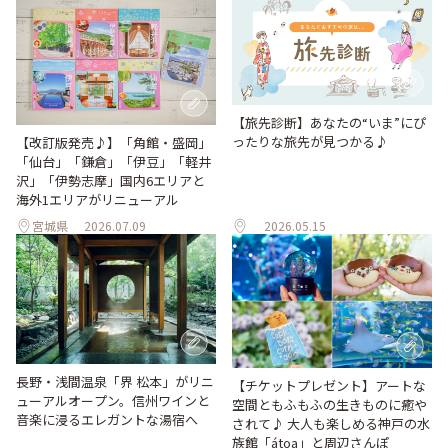
【旅先診断】あなたの“いま”にぴ
ったりな旅先が見つかる♪
【改訂版発売♪】「角館・盛岡」
「仙台」「鎌倉」「伊豆」「軽井
沢」「伊勢志摩」国内6エリアと
海外1エリアがリニューアル
宮城県
2026.07.09
2026.05.15
長野・浅間温泉「界 松本」がリニ
【チケットプレゼント】アートな
ューアルオープン。信州ワインと
空間ともふもふの生きものに癒や
音楽に浸るエレガントな湯宿へ
されて♪ 大人も楽しめる神戸の水
族館「átoa」と周辺さんぽ