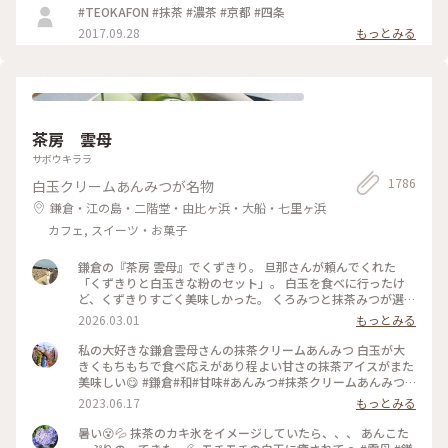
#TEOKAFON #抹茶 #濃茶 #京都 #四条
2017.09.28
もっとみる
茶房 雲母
サボウキララ
1786
白玉クリームあんみつが名物
鎌倉・江の島・二階堂・由比ヶ浜・大船・七里ヶ浜
カフェ, スイーツ・お菓子
鎌倉の『茶房 雲母』でくずきり。 旦那さんが頼んでくれた
「くずきりと白玉きな粉のセット」。 白玉を食べに行ったけ
ど、くずきりすごく美味しかった。 くろみつと抹茶みつが選べ
ます。 1時間待ちを想定して行ったら、30分も待たずに入れ
2026.03.01
もっとみる
た。 梅の見える特等席。 けど、席についてから出てくるまで
30分弱かかったので、だいたい1時間。 1時間くらいなら、並
私の大好きな鎌倉雲母さんの抹茶クリームあんみつ 白玉が大
んでも食べたいクオリティ。 #神奈川#鎌倉#茶房雲母#白玉#お
きくもちもちで食べ応えがあり程よい甘さの抹茶アイスがまた
もちずき#Ayuのおやつ#はじめての鎌倉
美味しい😋 #鎌倉#和#甘味#あんみつ#抹茶クリームあんみつ#
雲母
2023.06.17
もっとみる
暑い😵💦 抹茶のカキ氷をイメージしていたら、、、 あんこた