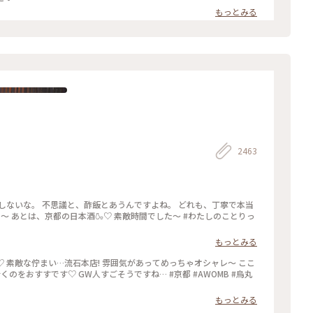
もっとみる
2463
しないな。 不思議と、酢飯とあうんですよね。 どれも、丁寧で本当
た〜 あとは、京都の日本酒🍶♡ 素敵時間でした〜 #わたしのことりっ
もっとみる
♡ 素敵な佇まい…流石本店! 雰囲気があってめっちゃオシャレ〜 ここ
くのをおすすです♡ GW人すごそうですね… #京都 #AWOMB #烏丸
もっとみる