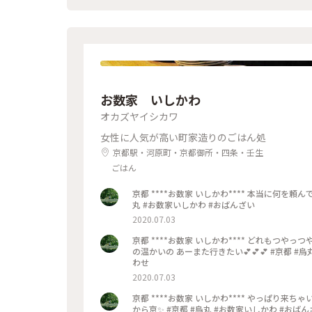
#京都
お数家 いしかわ
オカズヤイシカワ
女性に人気が高い町家造りのごはん処
京都駅・河原町・京都御所・四条・壬生
ごはん
京都 ****お数家 いしかわ**** 本当に何を頼んでもﾊｽﾞﾚなし また行きたい💕 大好きなごはんやさんです✨ #京都 #烏
丸 #お数家いしかわ #おばんざい
2020.07.03
京都 ****お数家 いしかわ**** どれもつやっつや✨のお刺身の盛り合わせ おばんざいの盛り合わせ ジャスミンティー
の温かいの あーまた行きたい💕💕💕 #京都 #烏丸 #お数家いしかわ #おばんざい #お刺身 #刺盛り #おばんざい盛り合
わせ
2020.07.03
京都 ****お数家 いしかわ**** やっぱり来ちゃいました お数家いしかわ✨ ここでごはん🍽️食べたくて ﾗﾝﾁ軽め&ﾎﾃﾙは
から京✨ #京都 #烏丸 #お数家いしかわ #おば