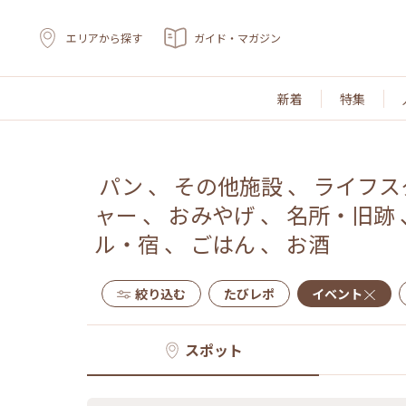
エリアから探す
ガイド・マガジン
新着
特集
パン
、
その他施設
、
ライフス
ャー
、
おみやげ
、
名所・旧跡
ル・宿
、
ごはん
、
お酒
絞り込む
たびレポ
イベント
スポット