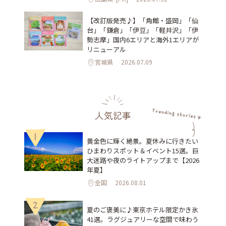
【改訂版発売♪】「角館・盛岡」「仙
台」「鎌倉」「伊豆」「軽井沢」「伊
勢志摩」国内6エリアと海外1エリアが
リニューアル
宮城県
2026.07.09
人気記事
1
黄金色に輝く絶景。夏休みに行きたい
ひまわりスポット＆イベント15選。巨
大迷路や夜のライトアップまで【2026
年夏】
全国
2026.08.01
2
夏のご褒美に♪東京ホテル限定かき氷
41選。ラグジュアリーな空間で味わう