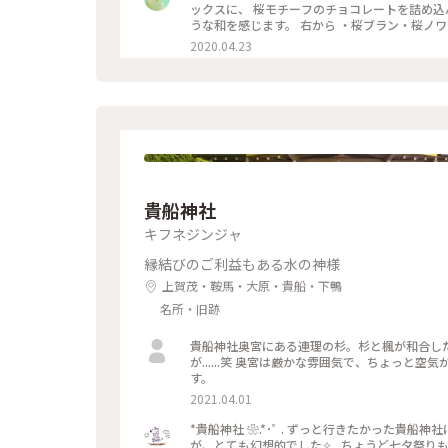
ックスに、 桜モチーフのチョコレートを詰め込んで。 タブレットも良いですが、丸いかたちは 丸窓
うな和を感じます。 右から ・桜ブラン・桜ノワール・桜ルビー・桜ミルク・桜フレーズ です。 桜の花のフレークや
ストロベリーにフランボワーズ、 ナッツやドラ
2020.04.23
を使用し、 一枚ずつ違う味を楽しめます♪ 金銀のキラキラと満開の桜、 テーブルの上でのお花見も良いですね😊 #
ベルアメール #BELAMER #京都 #桜 #桜スイ
貴船神社
キフネジンジャ
縁結びのご利益もある水の神様
上賀茂・鞍馬・大原・貴船・下鴨
名所・旧跡
貴船神社奥宮にある連理の杉。杉と楓が和合し
が......笑 奥宮は厳かな雰囲気で、ちょっと
す。
2021.04.01
*貴船神社 ❀.*･ﾟ . ずっと行きたかった貴
が、とても幻想的でした✧︎ . ちょうど七夕祭りもや