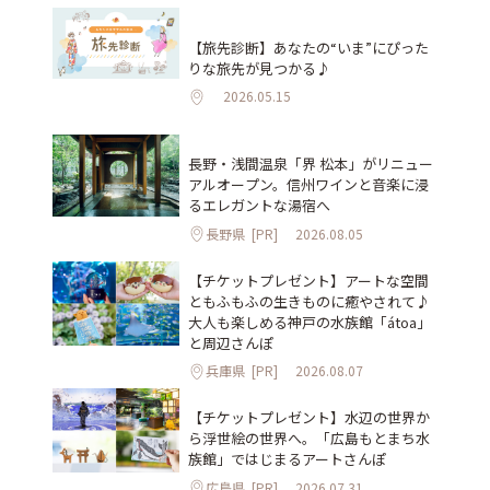
【旅先診断】あなたの“いま”にぴった
りな旅先が見つかる♪
2026.05.15
長野・浅間温泉「界 松本」がリニュー
アルオープン。信州ワインと音楽に浸
るエレガントな湯宿へ
長野県
[PR]
2026.08.05
【チケットプレゼント】アートな空間
ともふもふの生きものに癒やされて♪
大人も楽しめる神戸の水族館「átoa」
と周辺さんぽ
兵庫県
[PR]
2026.08.07
【チケットプレゼント】水辺の世界か
ら浮世絵の世界へ。「広島もとまち水
族館」ではじまるアートさんぽ
広島県
[PR]
2026.07.31