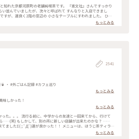
たのですが、10組くらいが列を作っていました😳 #私のことりっ
ずと知れた京都河原町の老舗純喫茶です。 『恵文社』さんですっかり
ンチ #ゼリーポンチフロート 令和５年５月20日撮影
くらい並んでいましたが、次々と呼ばれて すんなりと入店できまし
内ですが、運良く2階の窓辺の 小さなテーブルにすわれました。 ひん
読みながら、ひと休みです。 灯りの抑えられた落ち着いた店内は 天
もっとみる
漂っていますが、 お客さんは若い観光客の方が多かったです。 お席
ひっそりと自分の時間を過ごせました✨ ゆるり京都の街歩きを楽しむ
りっぷ #休日ドライブ #喫茶
やりスイーツ #京都スイーツ #京都カフェ #レトロ #レトロ喫茶 #昭和
四条河原町 #京都 #ことりっぷ京都 #ことりっぷ三都巡りの旅
2541
抹茶館：京都河原町 ・ ほうじ茶ティラミス 煎茶🍵 ・ #外ごはん記録 #カフェ巡り
もっとみる
美味しかった！
もっとみる
友達と一回来てから、行けて
…(笑) もしかして、別の所に新しい店舗が出来たのかな？ ……
Дﾟ)運が良かった！！ メニューは、ほうじ茶ティラ
じ茶風味。きな粉にほうじ茶がブレンドされてるのかな……？？ほうじ茶だ
もっとみる
(笑) #抹茶館 #抹茶 #ほうじ茶ティラミス