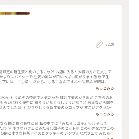
Ｙ
3228
期間限定の新生姜と桃のしるこ氷🍑 お店に入ると大概の方が注文して
たよりスパイシーで 生姜の風味が口いっぱい広がります🥰 氷で生
と下には、こし餡！ だから、しるこなんですね〜🤔 頼んだ時は、何
の後も、山鉾巡りなので、あっという間に汗💦になるけど、 真夏に食
もっとみる
 #かき氷 #桃のかき氷
桃の志るこ氷🍧 ＊ うめぞの茶房で人気だった 桃と生姜のかき氷が こちらのお
きをもらいに行く途中に 寄ろうかなどうしようかな？と 考えながら前を
んでした😆 ＊ ぴりりとくる新生姜のシロップが すごいアクセント
スを いただきます🍑 ちょっと見えづらいですが 中にはもっちり白玉
もっとみる
るこ氷としていただきました😊 ＊ 人気かき氷だけに🍧 私が最後の
引き上げられました💦 後からくる人くる人残念がっておられたので
食べたくなる物は 数々あれど😁 私の中では『みたらし団子』🍡😊 そして
に来て🍑なかった時の衝撃を 考えたら、食べられて本当に幸せでし
😊 ＊ 小さなパフェとみたらし団子のセット🩷 この小さなパフェの
した😊 #京都カフェ #かき氷 #桃活 #うめ
らび餅と小さな抹茶アイスとクッキーの シンプルなパフェで みたらし
しいです😊 もちもちで焦げ目が香ばしい 蜜がたっぷりのみたらし団