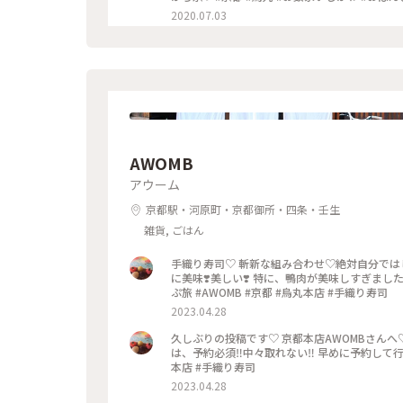
2020.07.03
AWOMB
アウーム
京都駅・河原町・京都御所・四条・壬生
雑貨, ごはん
手織り寿司♡ 斬新な組み合わせ♡絶対自分では
に美味❣️美しい❣️ 特に、鴨肉が美味しすぎまし
ぷ旅 #AWOMB #京都 #烏丸本店 #手織り寿司
2023.04.28
久しぶりの投稿です♡ 京都本店AWOMBさんへ
は、予約必須‼︎中々取れない‼︎ 早めに予約して行
本店 #手織り寿司
2023.04.28