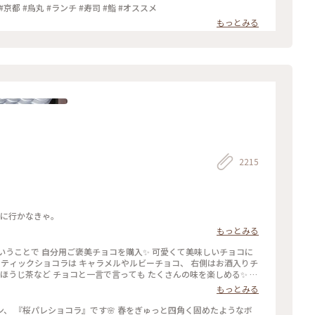
 #京都 #烏丸 #ランチ #寿司 #鮨 #オススメ
もっとみる
2215
いに行かなきゃ。
もっとみる
くさんの味を楽しめる✨ パ
チョコでもプレゼント用でも どちらにもおすすめの詰め合わせです
もっとみる
♡ #ほっとひと息 #バレンタイン #スイーツ好き #ゴーラー隊
』です🌸 春をぎゅっと四角く固めたようなボ