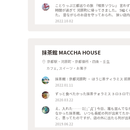
良い雰囲気でした。 美味しくいただいてお店を出
ことりっぷ三都巡りの旅 『喫茶ソワレ』 言わ
ぷ旅 #京都 #喫茶ソワレ #ヨーグルトポ
時間が過ぎて 河原町に帰ってきました。 5組
た。 昔ながらのお店を守っておられ、 狭い店
やり涼しげなゼリーポンチをたのんで 文庫本を
2022.10.02
井の梁や調度品もシックで美しく 昭和の香りが
もすごく近いのですが、 コーナーだったので 
ことが できた素敵な1日でした。 ・ ・ #私のことりっぷ2022 #秋いろとりどり #Myこと
ソワレ #純喫茶 #喫茶店 #ゼリーポンチ #ひん
レトロ #
抹茶館 MACCHA HOUSE
京都駅・河原町・京都御所・四条・壬生
カフェ, スイーツ・お菓子
2022.01.11
ずっと食べたかった抹茶テォラミス トロトロで
2020.03.22
え、入れた………Σ( ; ﾟДﾟ) 今日、誰も並んでなかった。。。 流行る前に、中学からの
なかった抹茶館。 いつも長蛇の列が出来てたから…
と、思ってたのですが、店の外に出たら列が出来てましたΣ( ; ﾟ
ミスのセット😋🍴💕 上の粉(？)が、ほう
2019.06.22
けだと、あんな粉っぽくないと思うけど🤔 まぁ！美味しかったからいっか