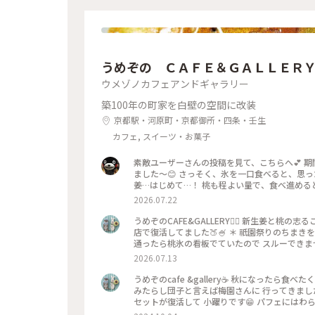
うめぞの ＣＡＦＥ＆ＧＡＬＬＥＲ
ウメゾノカフェアンドギャラリー
築100年の町家を白壁の空間に改装
京都駅・河原町・京都御所・四条・壬生
カフェ, スイーツ・お菓子
素敵ユーザーさんの投稿を見て、こちらへ💕 
ました〜😊 さっそく、氷を一口食べると、思っ
姜…はじめて…！ 桃も程よい量で、食べ進める
でだろうと思ったけど、なるほど〜です😘 こ
2026.07.22
べるかき氷🍧、魅力的ですよね✨✨
うめぞのCAFE&GALLERY🏳️‍🌈 新生姜と
店で復活してました🍑🍧 ＊ 祇園祭りのちま
通ったら桃氷の看板でていたので スルーできませ
になって🫚 合間合間にみずみずしい桃のスライ
2026.07.13
と そしてこし餡が入っているので 最後には、し
一杯だったようで 注文したあとにすぐに看板が
うめぞのcafe &gallery☕️ 秋になったら
（先注文のレジ横の席でした） 暑い中を目当て
みたらし団子と言えば梅園さんに 行ってきました
た😊 ＊ ギャラリーでは風鈴展が🎐 陶器のブルーのかわいい風鈴たちで
セットが復活して 小躍りです😁 パフェにはわ
ぞの #梅園
団子な合間に食べると 相乗効果でとっても美味