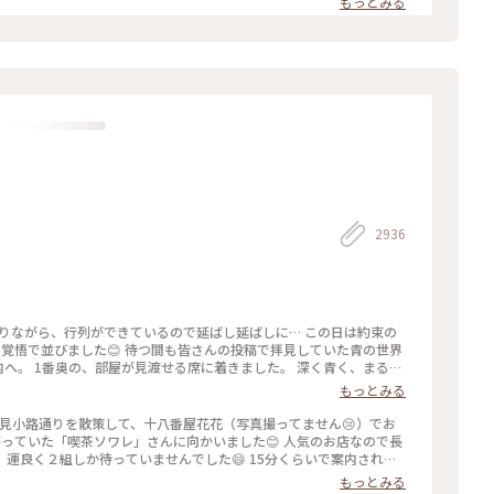
もっとみる
度に言っているような気もしますが 同じ梅園さんでも三条店は行列出来
店内の配置を変えられたようで✨ 奥の中庭前の席が2人席になり 通い
庭がいい感じです😊🌳 ＊ うめぞのcafe＆galleryは ちょっと
活2024 #みたらし団子 #秋の
2936
になりながら、行列ができているので延ばし延ばしに… この日は約束の
覚悟で並びました😊 待つ間も皆さんの投稿で拝見していた青の世界
内へ。 1番奥の、部屋が見渡せる席に着きました。 深く青く、まるで
やライトもクラシックでキレイ✨ 頼んだのはご存じゼリーポンチ🌈✨
もっとみる
ラキラします✨ ゼリーの懐かしい感じや優しい炭酸もいい！ 中の氷
入れてびっくりしてしまいました💦 あっという間に食べ終わって
花見小路通りを散策して、十八番屋花花（写真撮ってません😢）でお
てコーヒーでも頼みたい…と思いましたが、きっと外には長い行列が
っていた「喫茶ソワレ」さんに向かいました😊 人気のお店なので長
空間に会いに行きたいです💙 #電車旅 #喫茶ソワレ #
運良く２組しか待っていませんでした😄 15分くらいで案内され、
あ、でも、男性だけで来ているグループも😊 私はヨーグルトポンチ、
もっとみる
しました。 店内の雰囲気は、暗めの照明でしたが、落ち着いていて