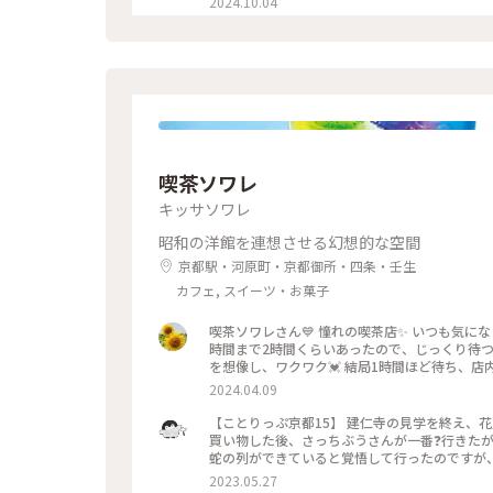
2024.10.04
子はやっぱり 美味しかったです🩷 ＊ 投稿の
てますが こちらはいつもすんなり入れます😊 
始めて幾数年 初めて窓際に座る事ができました😊 中
甘い物が食べたいなぁーと 思う時に足が向いてしまうお店です😊 #京都カフェ #パフェ
彩り #クラシカルな街 #私の好きな京都
喫茶ソワレ
キッサソワレ
昭和の洋館を連想させる幻想的な空間
京都駅・河原町・京都御所・四条・壬生
カフェ, スイーツ・お菓子
喫茶ソワレさん💙 憧れの喫茶店✨ いつも気
時間まで2時間くらいあったので、じっくり待つ
を想像し、ワクワク💓 結局1時間ほど待ち、店
別世界に入ったようです💙 ぶどうの透かし彫り
2024.04.09
キレイ～✨ 優しいランプの明かりにかざすとキ
がゼリーと同じサイズで、ゼリーだと思って口に
【ことりっぷ京都15】 建仁寺の見学を終え、
しまいました😣 まだこの雰囲気の中にいたく
買い物した後、さっちぶうさんが一番❓行きたが
できているでしょうからお店を後にしました。 またこの特別な
蛇の列ができていると覚悟して行ったのですが、
喫茶店 #青の世界 #ゼリーポンチ #京都
２階の窓側の席へ。若いグループばっかり😱 
2023.05.27
さっちぶうさんはゼリーポンチフロートを注文