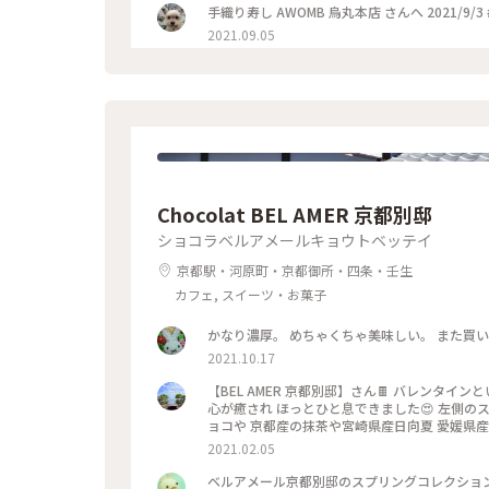
手織り寿し AWOMB 烏丸本店 さんへ 2021/9/3
2021.09.05
Chocolat BEL AMER 京都別邸
ショコラベルアメールキョウトベッテイ
京都駅・河原町・京都御所・四条・壬生
カフェ, スイーツ・お菓子
かなり濃厚。 めちゃくちゃ美味しい。 また買
2021.10.17
【BEL AMER 京都別邸】さん🍫 バレンタインということで 自分用ご褒美チョコを購入✨ 可愛くて美味しいチョコに
心が癒され ほっとひと息できました😍 左側のスティックショコラは キャラメルやルビーチョコ、 右側はお酒入りチ
ョコや 京都産の抹茶や宮崎県産日向夏 愛媛県産ほうじ茶など チョコと一言で言っても た
ッケージやデザインもとても可愛いので ご褒美
2021.02.05
ベルアメール京都別邸のスプリングコレクション、 『桜パレショコラ