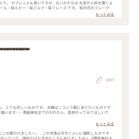
から桜を覗くよ
イフルーツのトッピング。 桜の香りのミルクチョコやルビーチョコ
もっとみる
ーツ #和スイーツ #チョコレート #お取り寄せ #手みやげ #おみやげ
2007
た、とても珍しいものです。 夫婦はこういう風にありたいものです
空気が違います✨✨ 貴船神社まで行かれたら、是非行ってみてほしいで
もっとみる
船神社にこの夏行けました～。 . この写真は夕方くらいに撮影したのです
っていて、境内では七夕がたくさんありました🎋✧̣̥̇ . #貴船神社 #