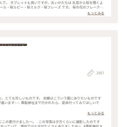
から桜を覗くよ
イフルーツのトッピング。 桜の香りのミルクチョコやルビーチョコ
もっとみる
ーツ #和スイーツ #チョコレート #お取り寄せ #手みやげ #おみやげ
2007
た、とても珍しいものです。 夫婦はこういう風にありたいものです
空気が違います✨✨ 貴船神社まで行かれたら、是非行ってみてほしいで
もっとみる
船神社にこの夏行けました～。 . この写真は夕方くらいに撮影したのです
っていて、境内では七夕がたくさんありました🎋✧̣̥̇ . #貴船神社 #