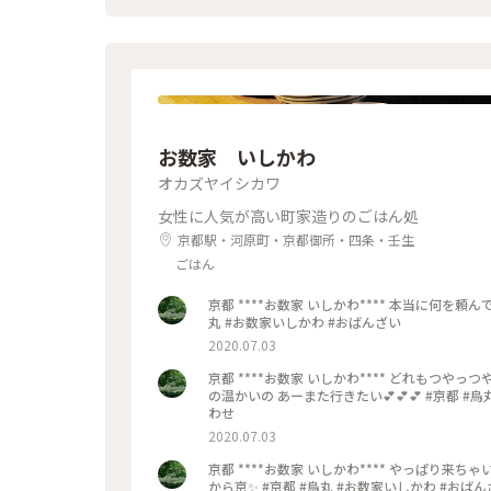
#京都
お数家 いしかわ
オカズヤイシカワ
女性に人気が高い町家造りのごはん処
京都駅・河原町・京都御所・四条・壬生
ごはん
京都 ****お数家 いしかわ**** 本当に何を頼んでもﾊｽﾞﾚなし また行きたい💕 大好きなごはんやさんです✨ #京都 #烏
丸 #お数家いしかわ #おばんざい
2020.07.03
京都 ****お数家 いしかわ**** どれもつやっつや✨のお刺身の盛り合わせ おばんざいの盛り合わせ ジャスミンティー
の温かいの あーまた行きたい💕💕💕 #京都 #烏丸 #お数家いしかわ #おばんざい #お刺身 #刺盛り #おばんざい盛り合
わせ
2020.07.03
京都 ****お数家 いしかわ**** やっぱり来ちゃいました お数家いしかわ✨ ここでごはん🍽️食べたくて ﾗﾝﾁ軽め&ﾎﾃﾙは
から京✨ #京都 #烏丸 #お数家いしかわ #おば