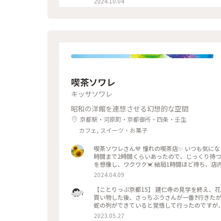
2024.10.04
子はやっぱり 美味しかったです🩷 ＊ 投稿の
てますが こちらはいつもすんなり入れます😊 
始めて幾数年 初めて窓際に座る事ができました😊 中
甘い物が食べたいなぁーと 思う時に足が向いてしまうお店です😊 #京都カフェ #パフェ
彩り #クラシカルな街 #私の好きな京都
喫茶ソワレ
キッサソワレ
昭和の洋館を連想させる幻想的な空間
京都駅・河原町・京都御所・四条・壬生
カフェ, スイーツ・お菓子
喫茶ソワレさん💙 憧れの喫茶店✨ いつも気
時間まで2時間くらいあったので、じっくり待つ
を想像し、ワクワク💓 結局1時間ほど待ち、店
別世界に入ったようです💙 ぶどうの透かし彫り
2024.04.09
キレイ～✨ 優しいランプの明かりにかざすとキ
がゼリーと同じサイズで、ゼリーだと思って口に
【ことりっぷ京都15】 建仁寺の見学を終え、
しまいました😣 まだこの雰囲気の中にいたく
買い物した後、さっちぶうさんが一番❓行きたが
できているでしょうからお店を後にしました。 またこの特別な
蛇の列ができていると覚悟して行ったのですが、
喫茶店 #青の世界 #ゼリーポンチ #京都
２階の窓側の席へ。若いグループばっかり😱 
2023.05.27
さっちぶうさんはゼリーポンチフロートを注文