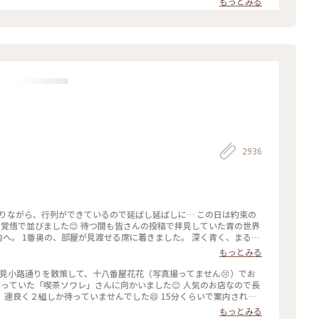
もっとみる
度に言っているような気もしますが 同じ梅園さんでも三条店は行列出来
店内の配置を変えられたようで✨ 奥の中庭前の席が2人席になり 通い
庭がいい感じです😊🌳 ＊ うめぞのcafe＆galleryは ちょっと
活2024 #みたらし団子 #秋の
2936
になりながら、行列ができているので延ばし延ばしに… この日は約束の
覚悟で並びました😊 待つ間も皆さんの投稿で拝見していた青の世界
内へ。 1番奥の、部屋が見渡せる席に着きました。 深く青く、まるで
やライトもクラシックでキレイ✨ 頼んだのはご存じゼリーポンチ🌈✨
もっとみる
ラキラします✨ ゼリーの懐かしい感じや優しい炭酸もいい！ 中の氷
入れてびっくりしてしまいました💦 あっという間に食べ終わって
花見小路通りを散策して、十八番屋花花（写真撮ってません😢）でお
てコーヒーでも頼みたい…と思いましたが、きっと外には長い行列が
っていた「喫茶ソワレ」さんに向かいました😊 人気のお店なので長
空間に会いに行きたいです💙 #電車旅 #喫茶ソワレ #
運良く２組しか待っていませんでした😄 15分くらいで案内され、
あ、でも、男性だけで来ているグループも😊 私はヨーグルトポンチ、
もっとみる
しました。 店内の雰囲気は、暗めの照明でしたが、落ち着いていて