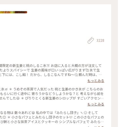
Ｙ
3228
期間限定の新生姜と桃のしるこ氷🍑 お店に入ると大概の方が注文して
たよりスパイシーで 生姜の風味が口いっぱい広がります🥰 氷で生
と下には、こし餡！ だから、しるこなんですね〜🤔 頼んだ時は、何
の後も、山鉾巡りなので、あっという間に汗💦になるけど、 真夏に食
もっとみる
 #かき氷 #桃のかき氷
桃の志るこ氷🍧 ＊ うめぞの茶房で人気だった 桃と生姜のかき氷が こちらのお
きをもらいに行く途中に 寄ろうかなどうしようかな？と 考えながら前を
んでした😆 ＊ ぴりりとくる新生姜のシロップが すごいアクセント
スを いただきます🍑 ちょっと見えづらいですが 中にはもっちり白玉
もっとみる
るこ氷としていただきました😊 ＊ 人気かき氷だけに🍧 私が最後の
引き上げられました💦 後からくる人くる人残念がっておられたので
食べたくなる物は 数々あれど😁 私の中では『みたらし団子』🍡😊 そして
に来て🍑なかった時の衝撃を 考えたら、食べられて本当に幸せでし
😊 ＊ 小さなパフェとみたらし団子のセット🩷 この小さなパフェの
した😊 #京都カフェ #かき氷 #桃活 #うめ
らび餅と小さな抹茶アイスとクッキーの シンプルなパフェで みたらし
しいです😊 もちもちで焦げ目が香ばしい 蜜がたっぷりのみたらし団