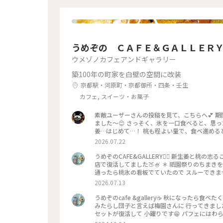
うめぞの ＣＡＦＥ＆ＧＡＬＬＥＲ
ウメゾノカフェアンドギャラリー
築100年の町家を白壁の空間に改装
京都駅・河原町・京都御所・四条・壬生
カフェ, スイーツ・お菓子
素敵ユーザーさんの投稿を見て、こちらへ💕 
ました〜😊 さっそく、氷を一口食べると、思っ
姜…はじめて…！ 桃も程よい量で、食べ進める
でだろうと思ったけど、なるほど〜です😘 こ
2026.07.22
べるかき氷🍧、魅力的ですよね✨✨
うめぞのCAFE&GALLERY🏳️‍🌈 新生姜と
店で復活してました🍑🍧 ＊ 祇園祭りのちま
通ったら桃氷の看板でていたので スルーできませ
になって🫚 合間合間にみずみずしい桃のスライ
2026.07.13
と そしてこし餡が入っているので 最後には、し
一杯だったようで 注文したあとにすぐに看板が
うめぞのcafe &gallery☕️ 秋になったら
（先注文のレジ横の席でした） 暑い中を目当て
みたらし団子と言えば梅園さんに 行ってきました
た😊 ＊ ギャラリーでは風鈴展が🎐 陶器のブルーのかわいい風鈴たちで
セットが復活して 小躍りです😁 パフェにはわ
ぞの #梅園
団子な合間に食べると 相乗効果でとっても美味