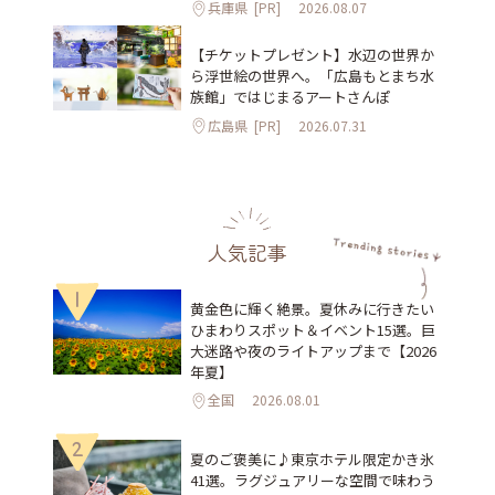
兵庫県
[PR]
2026.08.07
【チケットプレゼント】水辺の世界か
ら浮世絵の世界へ。「広島もとまち水
族館」ではじまるアートさんぽ
広島県
[PR]
2026.07.31
人気記事
1
黄金色に輝く絶景。夏休みに行きたい
ひまわりスポット＆イベント15選。巨
大迷路や夜のライトアップまで【2026
年夏】
全国
2026.08.01
2
夏のご褒美に♪東京ホテル限定かき氷
41選。ラグジュアリーな空間で味わう