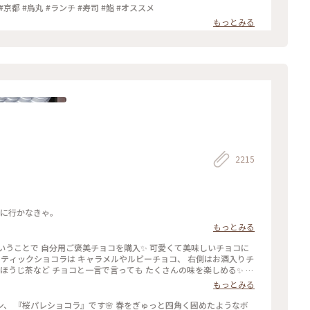
 #京都 #烏丸 #ランチ #寿司 #鮨 #オススメ
もっとみる
2215
いに行かなきゃ。
もっとみる
くさんの味を楽しめる✨ パ
チョコでもプレゼント用でも どちらにもおすすめの詰め合わせです
もっとみる
♡ #ほっとひと息 #バレンタイン #スイーツ好き #ゴーラー隊
』です🌸 春をぎゅっと四角く固めたようなボ