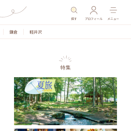
探す
プロフィール
メニュー
鎌倉
軽井沢
特集
色
名所・旧跡
温泉・スパ
その他施設
ごは