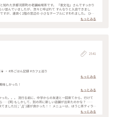
たのですが、10組くらいが列を作っていました😳 #私のことりっ
ずと知れた京都河原町の老舗純喫茶です。 『恵文社』さんですっかり
ンチ #ゼリーポンチフロート 令和５年５月20日撮影
くらい並んでいましたが、次々と呼ばれて すんなりと入店できまし
内ですが、運良く2階の窓辺の 小さなテーブルにすわれました。 ひん
読みながら、ひと休みです。 灯りの抑えられた落ち着いた店内は 天
もっとみる
漂っていますが、 お客さんは若い観光客の方が多かったです。 お席
ひっそりと自分の時間を過ごせました✨ ゆるり京都の街歩きを楽しむ
りっぷ #休日ドライブ #喫茶
やりスイーツ #京都スイーツ #京都カフェ #レトロ #レトロ喫茶 #昭和
四条河原町 #京都 #ことりっぷ京都 #ことりっぷ三都巡りの旅
2541
抹茶館：京都河原町 ・ ほうじ茶ティラミス 煎茶🍵 ・ #外ごはん記録 #カフェ巡り
もっとみる
美味しかった！
もっとみる
友達と一回来てから、行けて
…(笑) もしかして、別の所に新しい店舗が出来たのかな？ ……
Дﾟ)運が良かった！！ メニューは、ほうじ茶ティラ
じ茶風味。きな粉にほうじ茶がブレンドされてるのかな……？？ほうじ茶だ
もっとみる
(笑) #抹茶館 #抹茶 #ほうじ茶ティラミス