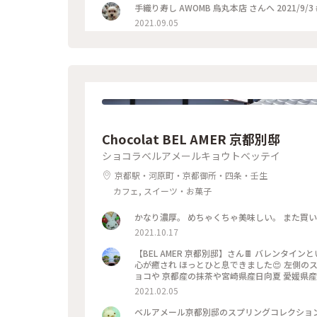
手織り寿し AWOMB 烏丸本店 さんへ 2021/9/3
2021.09.05
Chocolat BEL AMER 京都別邸
ショコラベルアメールキョウトベッテイ
京都駅・河原町・京都御所・四条・壬生
カフェ, スイーツ・お菓子
かなり濃厚。 めちゃくちゃ美味しい。 また買
2021.10.17
【BEL AMER 京都別邸】さん🍫 バレンタインということで 自分用ご褒美チョコを購入✨ 可愛くて美味しいチョコに
心が癒され ほっとひと息できました😍 左側のスティックショコラは キャラメルやルビーチョコ、 右側はお酒入りチ
ョコや 京都産の抹茶や宮崎県産日向夏 愛媛県産ほうじ茶など チョコと一言で言っても た
ッケージやデザインもとても可愛いので ご褒美
2021.02.05
ベルアメール京都別邸のスプリングコレクション、 『桜パレショコラ