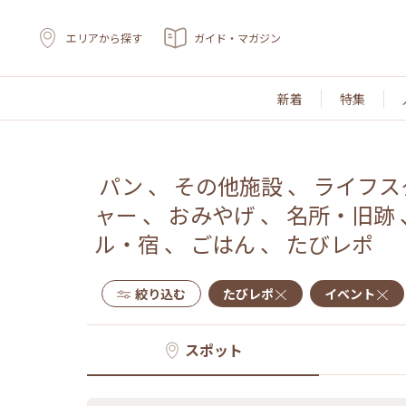
エリアから探す
ガイド・マガジン
新着
特集
パン
、
その他施設
、
ライフス
ャー
、
おみやげ
、
名所・旧跡
ル・宿
、
ごはん
、
たびレポ
絞り込む
たびレポ
イベント
スポット