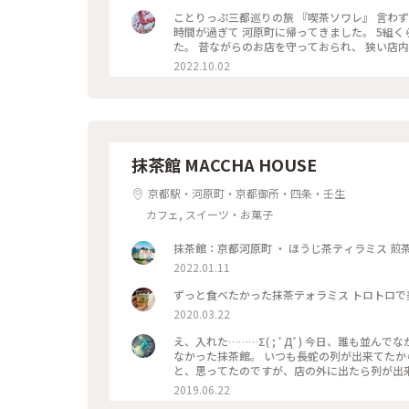
良い雰囲気でした。 美味しくいただいてお店を出
ことりっぷ三都巡りの旅 『喫茶ソワレ』 言わ
ぷ旅 #京都 #喫茶ソワレ #ヨーグルトポ
時間が過ぎて 河原町に帰ってきました。 5組
た。 昔ながらのお店を守っておられ、 狭い店
やり涼しげなゼリーポンチをたのんで 文庫本を
2022.10.02
井の梁や調度品もシックで美しく 昭和の香りが
もすごく近いのですが、 コーナーだったので 
ことが できた素敵な1日でした。 ・ ・ #私のことりっぷ2022 #秋いろとりどり #Myこと
ソワレ #純喫茶 #喫茶店 #ゼリーポンチ #ひん
レトロ #
抹茶館 MACCHA HOUSE
京都駅・河原町・京都御所・四条・壬生
カフェ, スイーツ・お菓子
2022.01.11
ずっと食べたかった抹茶テォラミス トロトロで
2020.03.22
え、入れた………Σ( ; ﾟДﾟ) 今日、誰も並んでなかった。。。 流行る前に、中学からの
なかった抹茶館。 いつも長蛇の列が出来てたから…
と、思ってたのですが、店の外に出たら列が出来てましたΣ( ; ﾟ
ミスのセット😋🍴💕 上の粉(？)が、ほう
2019.06.22
けだと、あんな粉っぽくないと思うけど🤔 まぁ！美味しかったからいっか