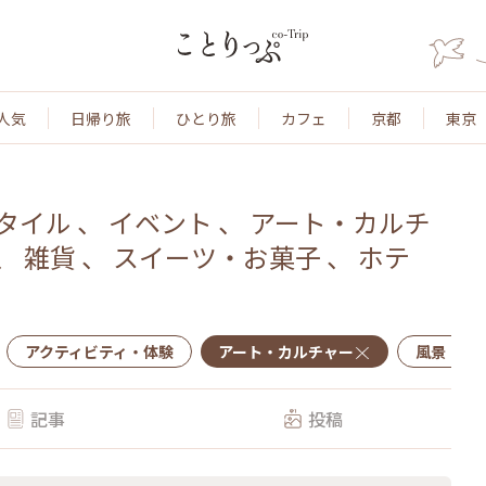
人気
日帰り旅
ひとり旅
カフェ
京都
東京
タイル
、
イベント
、
アート・カルチ
、
雑貨
、
スイーツ・お菓子
、
ホテ
アクティビティ・体験
アート・カルチャー
風景・景
記事
投稿