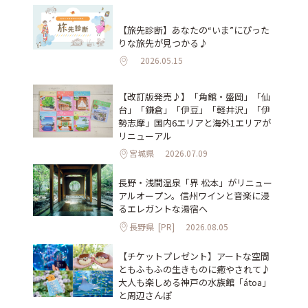
【旅先診断】あなたの“いま”にぴった
りな旅先が見つかる♪
2026.05.15
【改訂版発売♪】「角館・盛岡」「仙
台」「鎌倉」「伊豆」「軽井沢」「伊
勢志摩」国内6エリアと海外1エリアが
リニューアル
宮城県
2026.07.09
長野・浅間温泉「界 松本」がリニュー
アルオープン。信州ワインと音楽に浸
るエレガントな湯宿へ
長野県
[PR]
2026.08.05
【チケットプレゼント】アートな空間
ともふもふの生きものに癒やされて♪
大人も楽しめる神戸の水族館「átoa」
と周辺さんぽ