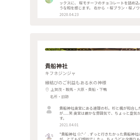
ックスに、 桜モチーフのチョコレートを詰め込んで。 タブレットも良いですが、丸いかたちは 丸窓
うな和を感じます。 右から ・桜ブラン・桜ノワール・桜ルビー・桜ミルク・桜フレーズ です。 桜の花のフレークや
ストロベリーにフランボワーズ、 ナッツやドラ
2020.04.23
を使用し、 一枚ずつ違う味を楽しめます♪ 金銀のキラキラと満開の桜、 テーブルの上でのお花見も良いですね😊 #
ベルアメール #BELAMER #京都 #桜 #桜スイ
貴船神社
キフネジンジャ
縁結びのご利益もある水の神様
上賀茂・鞍馬・大原・貴船・下鴨
名所・旧跡
貴船神社奥宮にある連理の杉。杉と楓が和合し
が......笑 奥宮は厳かな雰囲気で、ちょっと
す。
2021.04.01
*貴船神社 ❀.*･ﾟ . ずっと行きたかった貴
が、とても幻想的でした✧︎ . ちょうど七夕祭りもや