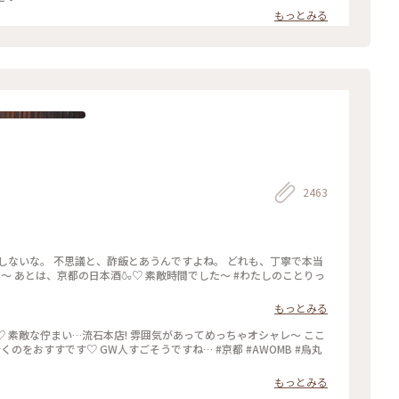
もっとみる
2463
しないな。 不思議と、酢飯とあうんですよね。 どれも、丁寧で本当
た〜 あとは、京都の日本酒🍶♡ 素敵時間でした〜 #わたしのことりっ
もっとみる
♡ 素敵な佇まい…流石本店! 雰囲気があってめっちゃオシャレ〜 ここ
くのをおすすです♡ GW人すごそうですね… #京都 #AWOMB #烏丸
もっとみる