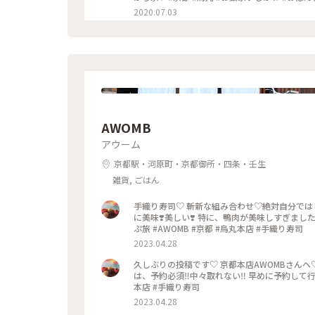
2020.07.03
AWOMB
アウーム
京都駅・河原町・京都御所・四条・壬生
雑貨, ごはん
手織り寿司♡ 斬新な組み合わせ♡絶対自分では
に美味❣️美しい❣️ 特に、鴨肉が美味しすぎまし
ぷ旅 #AWOMB #京都 #烏丸本店 #手織り寿司
2023.04.28
久しぶりの投稿です♡ 京都本店AWOMBさんへ
は、予約必須‼︎中々取れない‼︎ 早めに予約して行
本店 #手織り寿司
2023.04.28