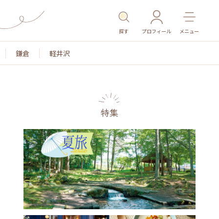
探す
プロフィール
メニュー
鎌倉
軽井沢
特集
色
名所・旧跡
温泉・スパ
その他施設
ご