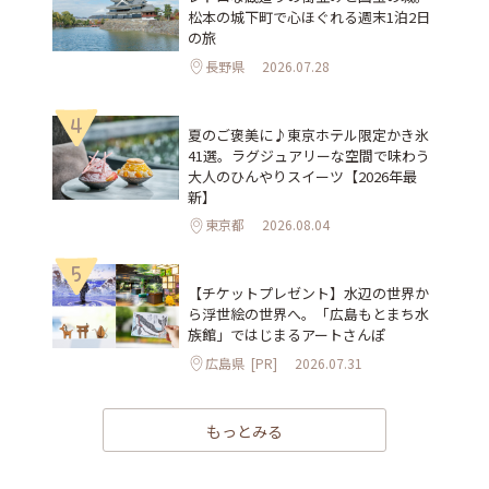
松本の城下町で心ほぐれる週末1泊2日
の旅
長野県
2026.07.28
4
夏のご褒美に♪東京ホテル限定かき氷
41選。ラグジュアリーな空間で味わう
大人のひんやりスイーツ【2026年最
新】
東京都
2026.08.04
5
【チケットプレゼント】水辺の世界か
ら浮世絵の世界へ。「広島もとまち水
族館」ではじまるアートさんぽ
広島県
[PR]
2026.07.31
もっとみる