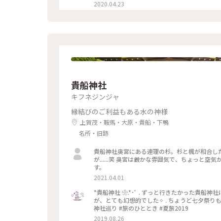
ストロベリーにフランボワーズ、 ナッツやドラ
2020.04.23
を使用し、 一枚ずつ違う味を楽しめます♪ 金銀のキラキラと満開の桜、 テーブルの上でのお花見も良いですね😊 #
ベルアメール #BELAMER #京都 #桜 #桜スイ
貴船神社
キフネジンジャ
縁結びのご利益もある水の神様
上賀茂・鞍馬・大原・貴船・下鴨
名所・旧跡
貴船神社奥宮にある連理の杉。杉と楓が和合し
が......笑 奥宮は厳かな雰囲気で、ちょっと
す。
2021.04.01
*貴船神社 ❀.*･ﾟ . ずっと行きたかった貴
が、とても幻想的でした✧︎ . ちょうど七夕祭りもや
神社巡り #旅のひととき #夏旅2019
2019.08.26