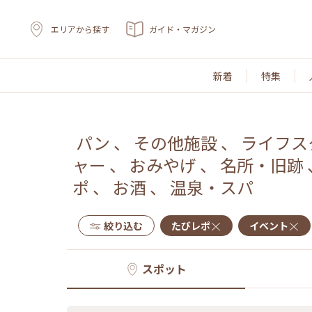
エリアから探す
ガイド・マガジン
新着
特集
パン
、
その他施設
、
ライフス
ャー
、
おみやげ
、
名所・旧跡
ポ
、
お酒
、
温泉・スパ
絞り込む
たびレポ
イベント
スポット