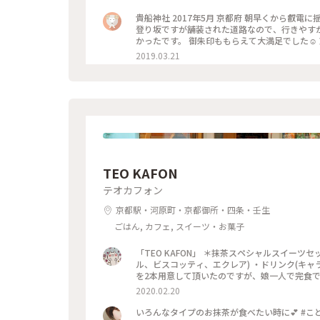
貴船神社 2017年5月 京都府 朝早くから叡
登り坂ですが舗装された道路なので、行きやす
かったです。 御朱印ももらえて大満足でした☺️
2019.03.21
TEO KAFON
テオカフォン
京都駅・河原町・京都御所・四条・壬生
ごはん, カフェ, スイーツ・お菓子
「TEO KAFON」 ＊抹茶スペシャルスイー
ル、ビスコッティ、エクレア) ・ドリンク(キャ
を2本用意して頂いたのですが、娘一人で完食でした
2020.02.20
いろんなタイプのお抹茶が食べたい時に💕 #ことり