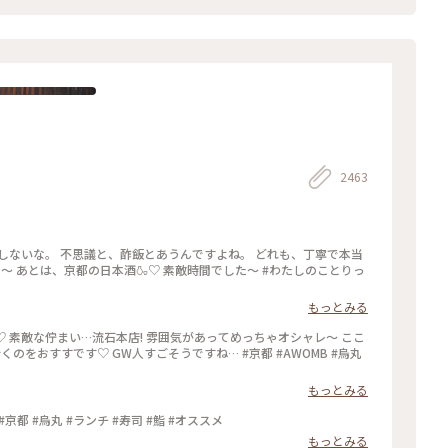
2463
しないな。 不思議と、酢飯とあうんですよね。 どれも、丁寧で本当
た〜 あとは、京都の日本酒🍶♡ 素敵時間でした〜 #わたしのことりっ
もっとみる
♡ 素敵な佇まい…流石本店! 雰囲気があってめっちゃオシャレ〜 ここ
くのをおすすです♡ GW人すごそうですね… #京都 #AWOMB #烏丸
もっとみる
 #京都 #烏丸 #ランチ #寿司 #鮨 #オススメ
もっとみる