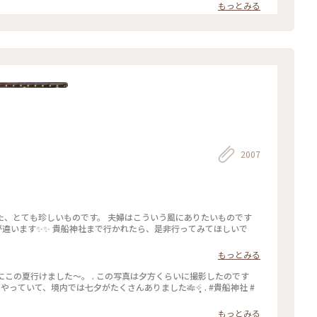
イフルーツのトッピング。 桜の香りのミルクチョコやルビーチョコ
もっとみる
ーツ #和スイーツ #チョコレート #お取り寄せ #手みやげ #おみやげ
2007
た、とても珍しいものです。 夫婦はこういう風にありたいものです
空気が違います✨✨ 貴船神社まで行かれたら、是非行ってみてほしいで
もっとみる
船神社にこの夏行けました～。 . この写真は夕方くらいに撮影したのです
っていて、境内では七夕がたくさんありました🎋✧̣̥̇ . #貴船神社 #
もっとみる