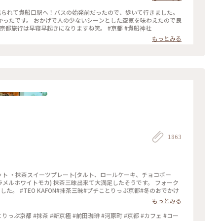
電に揺られて貴船口駅へ！バスの始発前だったので、歩いて行きました。
かったです。 おかげで人の少ないシーンとした空気を味わえたので良
 京都旅行は早寝早起きになりますね笑。 #京都 #貴船神社
もっとみる
1863
ツセット ・抹茶スイーツプレート(タルト、ロールケーキ、チョコボー
ラメルホワイトモカ) 抹茶三昧出来て大満足したそうです。 フォーク
。 #TEO KAFON#抹茶三昧#プチことりっぷ京都#冬のおでかけ
もっとみる
っぷ京都 #抹茶 #新京極 #前田珈琲 #河原町 #京都 #カフェ #コー