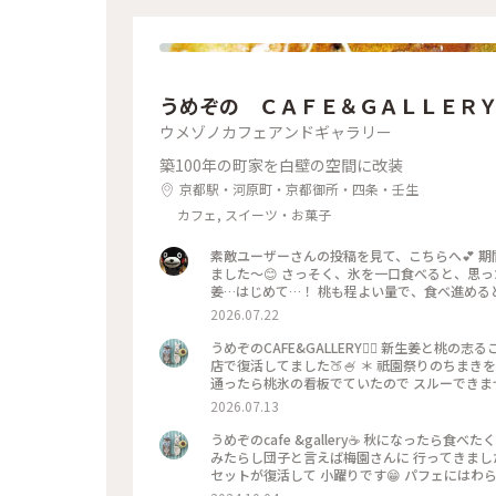
うめぞの ＣＡＦＥ＆ＧＡＬＬＥＲ
ウメゾノカフェアンドギャラリー
築100年の町家を白壁の空間に改装
京都駅・河原町・京都御所・四条・壬生
カフェ, スイーツ・お菓子
素敵ユーザーさんの投稿を見て、こちらへ💕 
ました〜😊 さっそく、氷を一口食べると、思っ
姜…はじめて…！ 桃も程よい量で、食べ進める
でだろうと思ったけど、なるほど〜です😘 こ
2026.07.22
べるかき氷🍧、魅力的ですよね✨✨
うめぞのCAFE&GALLERY🏳️‍🌈 新生姜と
店で復活してました🍑🍧 ＊ 祇園祭りのちま
通ったら桃氷の看板でていたので スルーできませ
になって🫚 合間合間にみずみずしい桃のスライ
2026.07.13
と そしてこし餡が入っているので 最後には、し
一杯だったようで 注文したあとにすぐに看板が
うめぞのcafe &gallery☕️ 秋になったら
（先注文のレジ横の席でした） 暑い中を目当て
みたらし団子と言えば梅園さんに 行ってきました
た😊 ＊ ギャラリーでは風鈴展が🎐 陶器のブルーのかわいい風鈴たちで
セットが復活して 小躍りです😁 パフェにはわ
ぞの #梅園
団子な合間に食べると 相乗効果でとっても美味