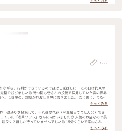
もっとみる
度に言っているような気もしますが 同じ梅園さんでも三条店は行列出来
店内の配置を変えられたようで✨ 奥の中庭前の席が2人席になり 通い
庭がいい感じです😊🌳 ＊ うめぞのcafe＆galleryは ちょっと
活2024 #みたらし団子 #秋の
2936
になりながら、行列ができているので延ばし延ばしに… この日は約束の
覚悟で並びました😊 待つ間も皆さんの投稿で拝見していた青の世界
内へ。 1番奥の、部屋が見渡せる席に着きました。 深く青く、まるで
やライトもクラシックでキレイ✨ 頼んだのはご存じゼリーポンチ🌈✨
もっとみる
ラキラします✨ ゼリーの懐かしい感じや優しい炭酸もいい！ 中の氷
入れてびっくりしてしまいました💦 あっという間に食べ終わって
花見小路通りを散策して、十八番屋花花（写真撮ってません😢）でお
てコーヒーでも頼みたい…と思いましたが、きっと外には長い行列が
っていた「喫茶ソワレ」さんに向かいました😊 人気のお店なので長
空間に会いに行きたいです💙 #電車旅 #喫茶ソワレ #
運良く２組しか待っていませんでした😄 15分くらいで案内され、
あ、でも、男性だけで来ているグループも😊 私はヨーグルトポンチ、
もっとみる
しました。 店内の雰囲気は、暗めの照明でしたが、落ち着いていて