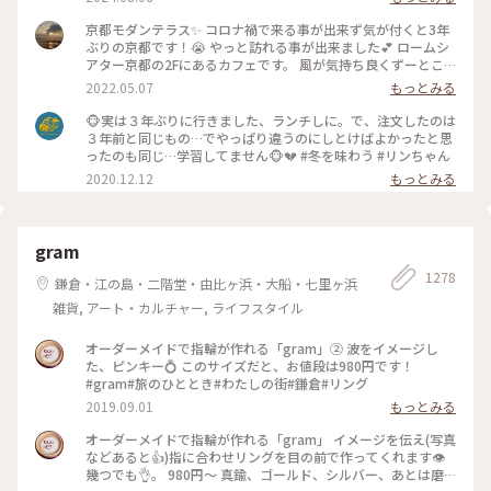
京都モダンテラス✨ コロナ禍で来る事が出来ず気が付くと3年
ぶりの京都です！😭 やっと訪れる事が出来ました💕 ロームシ
アター京都の2Fにあるカフェです。 風が気持ち良くずーとこ
こで時間を過ごしていたいカフェです🥰 スズメが残したケー
2022.05.07
もっとみる
キのくずを食べにテーブルの上にやってきてました😆 #Myこ
とりっぷ #春風さんぽ
🐵実は３年ぶりに行きました、ランチしに。で、注文したのは
３年前と同じもの…でやっぱり違うのにしとけばよかったと思
ったのも同じ…学習してません🐵💔 #冬を味わう #リンちゃん
2020.12.12
もっとみる
gram
1278
鎌倉・江の島・二階堂・由比ヶ浜・大船・七里ヶ浜
雑貨, アート・カルチャー, ライフスタイル
オーダーメイドで指輪が作れる「gram」② 波をイメージし
た、ピンキー💍 このサイズだと、お値段は980円です！
#gram#旅のひととき#わたしの街#鎌倉#リング
2019.09.01
もっとみる
オーダーメイドで指輪が作れる「gram」 イメージを伝え(写真
などあると👍)指に合わせリングを目の前で作ってくれます👁
幾つでも👌。 980円〜 真鍮、ゴールド、シルバー、あとは磨