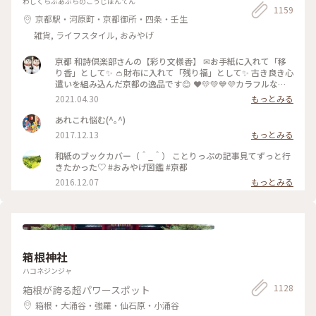
わしくらぶあぶらのこうじほんてん
1159
で、噂に違わぬ味でした。ぬくもりの森で癒やされた後の腹ご
京都駅・河原町・京都御所・四条・壬生
しらえにオススメです。 #静岡 #ぬくもりの森 #癒し旅
雑貨, ライフスタイル, おみやげ
京都 和詩倶楽部さんの【彩り文様香】 ✉お手紙に入れて「移
り香」として✨ 👛財布に入れて「残り福」として✨ 古き良き心
遣いを組み込んだ京都の逸品です😊 ❤️💛💚💙💜カラフルな可
愛い「京もの」 持ってるだけで幸せな気持ちになりますよ〜(*
2021.04.30
もっとみる
´ᵕ`*) ❁❀✿✾🤍香りは 白檀🤍❁❀✿✾ 伝統文様の説明は写真5
枚目を見てくださいね✨ * 白檀はふくよかで優美さを兼ね備え
あれこれ悩む(^｡^)
高貴な心打つ香りがします(*´˘`*)♡♡♡ 大好きな香りです(｡･
2017.12.13
もっとみる
ω･｡)❁。🌼.*･ﾟ .ﾟ･*. * 古代より人の心を捉え 和らげてきた香
り。 お寺にいるような落ち着いた気持ちになります😌 * 今日
和紙のブックカバー（＾_＾） ことりっぷの記事見てずっと行
で4月も最終日。 過ぎ行く春を名残惜しみ 桜のお香をたきまし
きたかった♡ #おみやげ図鑑 #京都
た･:*:･(*´ｴ｀*)･:*:･ 🌸桜だけど 白檀の香りです😆 🐱にゃんこ
2016.12.07
もっとみる
のお香立てを見せたかったの〜😜 * 我慢がまんの連休ですが
お家時間も楽しく豊かに過ごしましょ💕 ～
🎼.•*¨*•.¸¸♬🎶•*¨*•.¸¸♬•*¨*•.¸¸♪😀❤🌷🐇🦋 先月 仙台三
越の京都展で買いました。 懐紙を利用した お箸袋の折り方な
ども教えていただきました〜😍 Webショップでも買えます
よ〜✨ エリアは妄想ことりっぷで*⋆✈京都にお邪魔しま〜す😊
⤵︎ ︎下のスポットから ことりっぷさんの記事がご覧になれます
箱根神社
よ😊 * #花を愉しむ #ことりっぷ京都 #京都 #和紙 #彩り文様香
ハコネジンジャ
#包み香 #和詩倶楽部 #わしくらぶ #お土産 #おみやげ #おみや
げ図鑑 #お香 #白檀 #和紙 #こもりっぷ仙台 #カメラ #カメラ初
1128
箱根が誇る超パワースポット
心者🔰 #fumitubu
箱根・大涌谷・強羅・仙石原・小涌谷