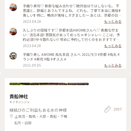
手織り寿司♡ 斬新な組み合わせ♡絶対自分ではしないな。 不
思議と、酢飯とあうんですよね。 どれも、丁寧で本当に美味❣️
美しい❣️ 特に、鴨肉が美味しすぎました〜 あとは、京都の日本
酒🍶♡ 素敵時間でした〜 #わたしのことりっぷ旅 #AWOMB #
2023.04.28
もっとみる
京都 #烏丸本店 #手織り寿司
久しぶりの投稿です♡ 京都本店AWOMBさんへ♡ 素敵な佇ま
い…流石本店! 雰囲気があってめっちゃオシャレ〜 ここは、予
約必須‼︎中々取れない‼︎ 早めに予約して行くのをおすすです♡
GW人すごそうですね… #京都 #AWOMB #烏丸本店 #手織り寿
2023.04.28
もっとみる
司
手織り寿し AWOMB 烏丸本店 さんへ 2021/9/3 #京都 #烏丸 #
ランチ #寿司 #鮨 #オススメ
2021.09.05
もっとみる
貴船神社
キフネジンジャ
2007
縁結びのご利益もある水の神様
上賀茂・鞍馬・大原・貴船・下鴨
名所・旧跡