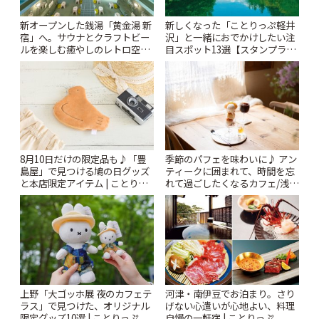
新オープンした銭湯「黄金湯 新
新しくなった「ことりっぷ軽井
宿」へ。サウナとクラフトビー
沢」と一緒におでかけしたい注
ルを楽しむ癒やしのレトロ空間
目スポット13選【スタンプラリ
| ことりっぷ
ー開催中】 | ことりっぷ
8月10日だけの限定品も♪「豊
季節のパフェを味わいに♪ アン
島屋」で見つける鳩の日グッズ
ティークに囲まれて、時間を忘
と本店限定アイテム | ことりっ
れて過ごしたくなるカフェ/浅草
ぷ
「annorum cafe」 | ことりっぷ
上野「大ゴッホ展 夜のカフェテ
河津・南伊豆でお泊まり。さり
ラス」で見つけた、オリジナル
げない心遣いが心地よい、料理
限定グッズ10選 | ことりっぷ
自慢の一軒宿 | ことりっぷ