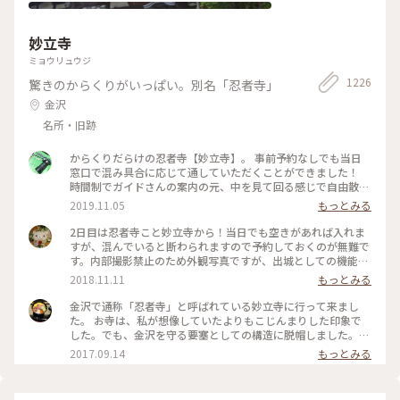
現代アート
妙立寺
ミョウリュウジ
1226
驚きのからくりがいっぱい。別名「忍者寺」
金沢
名所・旧跡
からくりだらけの忍者寺【妙立寺】。 事前予約なしでも当日
窓口で混み具合に応じて通していただくことができました！
時間制でガイドさんの案内の元、中を見て回る感じで自由散策
はできませんが様々なからくりの説明を聞くことができます。
2019.11.05
もっとみる
撮影禁止の為、中の写真はありませんが外人観光客にも人気な
ようで外国語での案内資料も充実していました。女子旅で茶屋
2日目は忍者寺こと妙立寺から！当日でも空きがあれば入れま
街に立ち寄った際についでに、と行ってみたら案外面白くて！
すが、混んでいると断わられますので予約しておくのが無難で
雨の日でも楽しめるのでおススメです。 #金沢 #寺 #妙立寺 #
す。内部撮影禁止のため外観写真ですが、出城としての機能が
外人さんに人気
凄かった…！前田家がどれほど徳川を警戒していたかよくわか
2018.11.11
もっとみる
りました。 #建物 #神社仏閣 #金沢 #石川
金沢で通称「忍者寺」と呼ばれている妙立寺に行って来まし
た。 お寺は、私が想像していたよりもこじんまりした印象で
した。でも、金沢を守る要塞としての構造に脱帽しました。
ちなみに、これはお寺の裏口にあたる場所です。人が多くて、
2017.09.14
もっとみる
驚きで正面を撮影するのを忘れてしまいました(笑) 見学には予
約が必要ですが、ぜひいってみてください。 #金沢 #寺