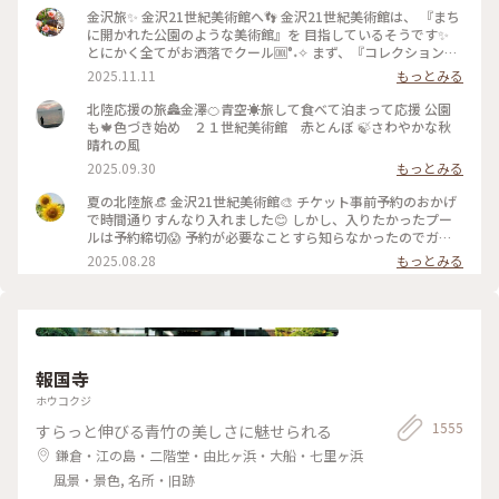
金沢旅✨ 金沢21世紀美術館へ👣 金沢21世紀美術館は、 『まち
に開かれた公園のような美術館』を 目指しているそうです✨
とにかく全てがお洒落でクール🆒°˖✧ まず、『コレクション展
2 文字の可能性』を鑑賞。 現代アート作品における「文字」
2025.11.11
もっとみる
の表現に 焦点を当てて、文字が持つ可能性を 絵画、版画、
書、陶芸、映像など 様々な形式の作品を通して探求していま
北陸応援の旅🏯金澤🍊青空☀️旅して食べて泊まって応援 公園
す。 文字に関して多角的な視点から見た作品の数々、 こうい
も🍁色づき始め ２１世紀美術館 赤とんぼ 🍃さわやかな秋
う見方もあるんだ！と とても興味深かったです✨ また、
晴れの風
『SIDE CORE Living road, Living space / 生きている道、生き
2025.09.30
もっとみる
るための場所』も鑑賞。 これは、アートチームSIDE COREの
展覧会で、 「道」や「移動」をテーマに、 ストリートカルチ
夏の北陸旅👒 金沢21世紀美術館🎨‎ チケット事前予約のおかげ
ャーの視点から 「異なる場所をつなぐ表現」、 「生きるため
で時間通りすんなり入れました😊 しかし、入りたかったプー
の場所」を 美術館の中に創出することを目指しているそう✨
ルは予約締切😱 予約が必要なことすら知らなかったのでガッ
様々な角度から道や移動を見ている作品、 一体感もあってと
カリ💧 そうですよね、人気の美術館ですものね… そして雨の
2025.08.28
もっとみる
っても面白かったです！ 一日中いても楽しめる とっても素敵
ため、屋外でプールを上から覗くのも中止になっていました💧
な美術館でした💕 ✳︎ 『コレクション展2 文字の可能性』
この時の展覧会はテーマが重く、見るのが辛くて途中でギブア
2025年9月27日(土) - 2026年1月18日(日） ✳︎ 『SIDE CORE
ップしてしまいました… 館内をぐるっと回っていると雨が止
Living road, Living space / 生きている道、生きるための場
み、上から覗くプールが見られるようになり急いで見学！ も
所』 2025年10月18日(土) - 2026年3月15日(日) #金沢21世紀
のの数分でまた雨が降り始めて見学中止になり、少しの間でし
美術館 #コレクション展2文字の可能性
たが見られて良かったです😊 館内外にアート作品に溢れ、か
#SIDECORELivingroadLivingspace/生きている道生きるため
報国寺
わいいラビットチェアや、憧れのアルネ・ヤコブセンデザイン
の場所 #ことりっぷと一緒 #金沢 #金沢旅
のアントチェアやスワンチェアに座れたのも満足✨ 女子トイレ
ホウコクジ
の中にもアートがありました🎨 #夏の北陸旅 #北陸旅 #金沢21
1555
すらっと伸びる青竹の美しさに魅せられる
世紀美術館 #美術館 #金沢 #石川 #アートな景色
鎌倉・江の島・二階堂・由比ヶ浜・大船・七里ヶ浜
風景・景色, 名所・旧跡