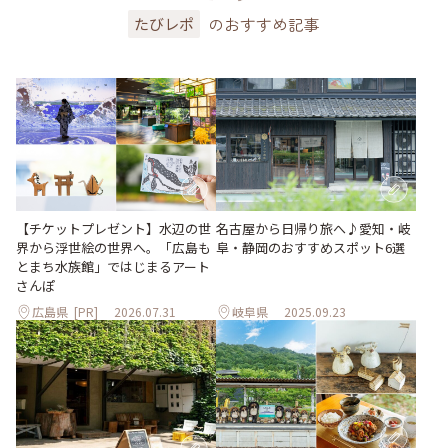
のおすすめ記事
たびレポ
【チケットプレゼント】水辺の世
名古屋から日帰り旅へ♪愛知・岐
界から浮世絵の世界へ。「広島も
阜・静岡のおすすめスポット6選
とまち水族館」ではじまるアート
さんぽ
広島県
[PR]
2026.07.31
岐阜県
2025.09.23