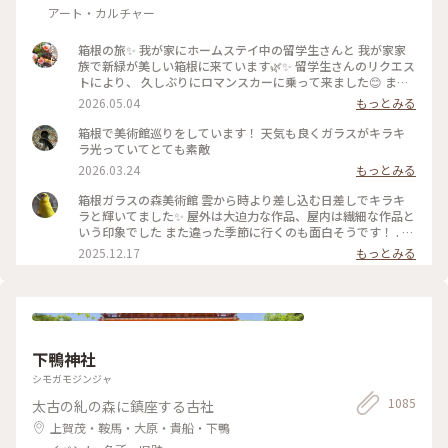
アート・カルチャー
箱根の旅✨ 我が家にホームステイ中の留学生さんと 我が家家
族で新緑が美しい箱根に来ています🌿✨ 留学生さんのリクエス
トにより、 久しぶりにロマンスカーに乗って来ました😊 まず
は、箱根ガラスの森美術館へ°˖✧ 1番感動したのが、庭園でひ
2026.05.04
もっとみる
ときわ輝いていた 「クリスタル・ガラスの藤の花」💙💜🤍 藤
の花は春から初夏にかけて 箱根の山間に美しく咲くそうで、
箱根で美術館巡りをしています！ 天気も良くガラスがキラキ
またイタリア•フィレンツェにも 名所があるそうです✨ その藤
ラ光っていてとても素敵
の花をクリスタル・ガラスで表現... 爽やかな初夏の風と木漏れ
2026.03.24
もっとみる
日に輝く様子は 夢のように美しかったです𖧷 ⁺. 【展示期間】
2026年3月14日から6月25日まで。 #箱根ガラスの森美術館 #
箱根ガラスの森美術館 雲から時より差し込む日差しでキラキ
箱根 #ちいさな列車旅 #クリスタル・ガラスの藤の花 #藤の花
ラと輝いてました✨ 屋外は大迫力な作品、屋内は繊細な作品と
#藤 #久しぶりにロマンスカー
いう印象でした また違った季節に行くのも面白そうです！ . #
ことりっぷ #ことりっぷ箱根
2025.12.17
もっとみる
下鴨神社
シモガモジンジャ
1085
太古の糺の森に鎮座する古社
上賀茂・鞍馬・大原・貴船・下鴨