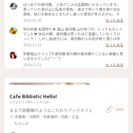
はじめての渡月橋。 人気アニメの主題歌にもなっています。
思っていた倍以上に圧巻の景色。 奥まで歩いて橋を渡り切る
直前、桂川を眺めるとまた少し違った景色が見えるかも。 #渡
月橋 #嵐山 #京都旅行 #嵐電 #京都観光
2026.01.30
もっとみる
秋の京都 紅葉狩り🍁 嵐山 渡月橋 山が色づき、とってもキレイ
でした❤️ 休日の朝、渡月橋は思ったほど混雑していなくてび
っくり！ しかし昼過ぎには、渡月橋からお店が続く通りは歩
行者天国になり多くの人でごったがえし、ボート乗り場では長
2025.11.27
もっとみる
蛇の列で60分待ちになってました😳 2025.11.23 #渡月橋 #紅
葉 #嵐山 #京都 #ことりっぷ #秋の装い
京都嵐山トリップ9 渡月橋 雨の朝の渡月橋がこんなに素敵と思
いませんでした(*´꒳`*)
2024.11.02
もっとみる
Cafe Bibliotic Hello!
カフェビブリオティックハロー
1420
まるで図書館のようなこだわりブックカフェ
京都駅・河原町・京都御所・四条・壬生
たびレポ