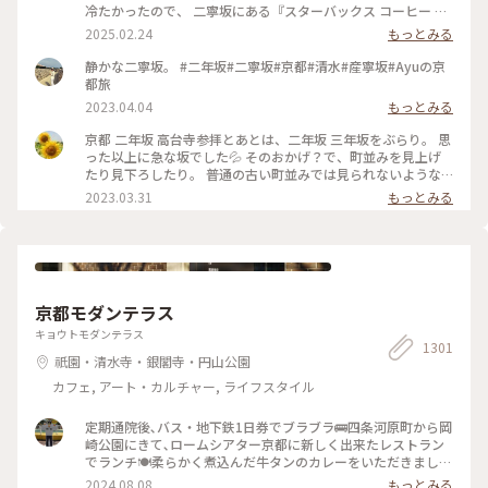
冷たかったので、 二寧坂にある『スターバックス コーヒー 京
都二寧坂ヤサカ茶屋店』さんへ行き コーヒーであたたまりま
2025.02.24
もっとみる
した☕️✨ 抹茶バターサンドも美味しかった♡ こちらのスタバ
は、 築100年を超える伝統的な日本家屋の店舗で、 畳の間で
静かな二寧坂。 #二年坂#二寧坂#京都#清水#産寧坂#Ayuの京
コーヒー体験が楽しめます。 私の隣にいた観光客さんが、 畳
都旅
の間はどこかと聞いてこられたので こちらですよとお伝えし
2023.04.04
もっとみる
ました😊 観光客さんは「ここに来るのが 夢だったんです✨」
と話していました。 その気持ちがよくわかります。 とても素
京都 二年坂 高台寺参拝とあとは、二年坂 三年坂をぶらり。 思
敵なスタバでした⟡.·*. のんびりと散策が楽しい 夕暮れのニ寧
った以上に急な坂でした💦 そのおかげ？で、町並みを見上げ
坂でした(˶ˊᵕˋ˵)✨ #二寧坂 #二年坂 #京都 #京都旅 #スターバ
たり見下ろしたり。 普通の古い町並みでは見られないような
ックスコーヒー京都二寧坂ヤサカ茶屋店 #スタバ #ぽかぽか #
風景でした。 そして、見たかった町並み越しの五重塔✨ ちょ
2023.03.31
もっとみる
夕暮れの二寧坂
うどお庭からしだれ桜の枝が出ていて、フォトスポットになっ
ていました☺️ #私のことりっぷ旅 #花だより #レトロな街 #My
ことりっぷ #二年坂 #二寧坂 #三年坂 #法観寺 #五重塔 #京都 #
お花見 #桜
京都モダンテラス
キョウトモダンテラス
1301
祇園・清水寺・銀閣寺・円山公園
カフェ, アート・カルチャー, ライフスタイル
定期通院後､バス・地下鉄1日券でブラブラ🚌四条河原町から岡
崎公園にきて､ロームシアター京都に新しく出来たレストラン
でランチ🍽️柔らかく煮込んだ牛タンのカレーをいただきました
🍛 #グルメ #ランチ #カレー
2024.08.08
もっとみる