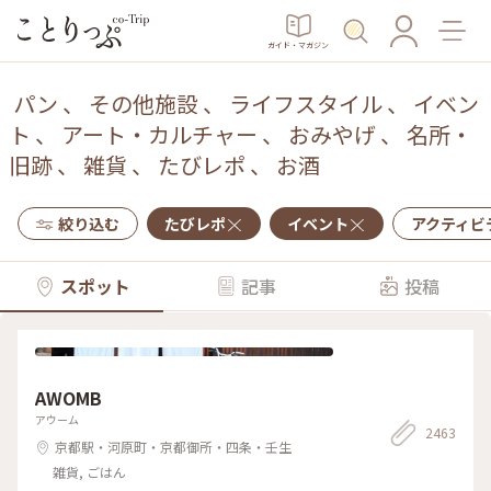
ガイド・マガジン
パン
、
その他施設
、
ライフスタイル
、
イベン
ト
、
アート・カルチャー
、
おみやげ
、
名所・
旧跡
、
雑貨
、
たびレポ
、
お酒
絞り込む
たびレポ
イベント
アクティビ
スポット
記事
投稿
AWOMB
アウーム
2463
京都駅・河原町・京都御所・四条・壬生
雑貨, ごはん