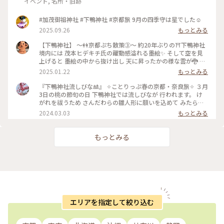
イベント, 名所・旧跡
#加茂御祖神社 #下鴨神社 #京都旅 9月の四季守は星でした☺️
2025.09.26
もっとみる
【下鴨神社】 〜👭京都ぷち散策③〜 約20年ぶりの⛩️下鴨神社
境内には 茂本ヒデキチ氏の躍動感溢れる墨絵✨ そして空を見
上げると 墨絵の中から抜け出し 天に昇ったかの様な雲が🐉 パ
ワーを感じ見入ってしまったd-maruでした #ご利益めぐり #
2025.01.22
もっとみる
下鴨神社
『下鴨神社流しびな🎎』 ✧︎ことりっぷ春の京都・奈良旅✧︎ ３月
3日の桃の節句の日 下鴨神社では流しびなが 行われます。 け
がれを祓うため さんだわらの雛人形に願いを込めて みたらし
川にひな人形を流します。 ちょうどこの日下鴨神社を 訪れる
2024.03.03
もっとみる
予定だったので なんとか見てみたいと思って 行きましたが、
たくさんの人垣で 流しびなの様子は 全然見えませんでした😂
最後ごろ少しだけ お内裏様とお雛様の姿を遠目に やっと見る
もっとみる
ことができました🎎😆 平安時代の装束をした お雛様や来賓や
幼稚園のお子さんたち 京都タワーのゆるキャラ かわいいたわ
わちゃんも登場😆 和紙でできた雛人形を 流していました。 園
児たちの歌うひな祭りの歌に ほっこり癒され 京都の雅な伝統
行事に 少しふれることができて よかったです🥰 ・ ・ #春色さ
がし #私のことりっぷ旅 #ことりっぷ春の京都・奈良旅 #母娘
旅 #下鴨神社 #流しびな #流し雛 #伝統行事 #桃の節句 #ひな祭
り #お雛様 #お内裏様 #雛人形 #たわわちゃん #京都 #出町柳 #
エリアを指定して絞り込む
春 #春の京都 #ことりっぷ京都 #ひとり旅