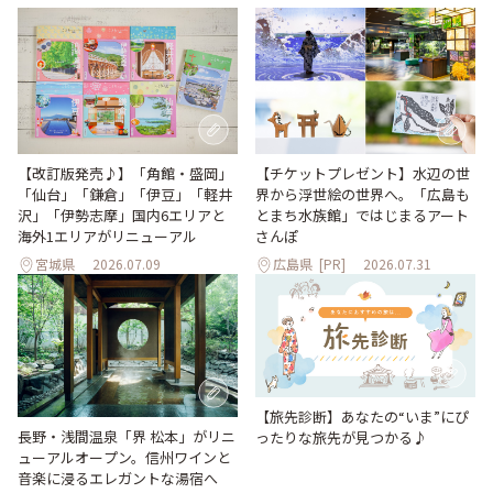
【改訂版発売♪】「角館・盛岡」
【チケットプレゼント】水辺の世
「仙台」「鎌倉」「伊豆」「軽井
界から浮世絵の世界へ。「広島も
沢」「伊勢志摩」国内6エリアと
とまち水族館」ではじまるアート
海外1エリアがリニューアル
さんぽ
宮城県
2026.07.09
広島県
[PR]
2026.07.31
【旅先診断】あなたの“いま”にぴ
長野・浅間温泉「界 松本」がリニ
ったりな旅先が見つかる♪
ューアルオープン。信州ワインと
音楽に浸るエレガントな湯宿へ