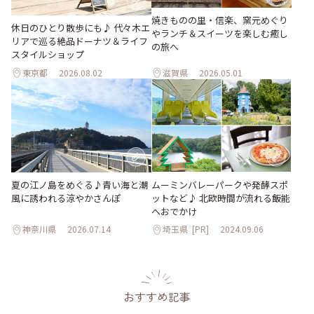
焼きものの里・信楽、窯元めぐり
休日のひとり散歩にも♪ 代々木エ
やランチ＆スイーツを楽しむ癒し
リアで巡る絶品ドーナツ＆ライフ
の旅へ
スタイルショップ
東京都
2026.08.02
滋賀県
2026.05.01
夏の江ノ島をめぐる♪青い海と潮
ムーミンバレーパークや発酵スポ
風に誘われる涼やかさんぽ
ットなど♪ 北欧時間が流れる飯能
へおでかけ
神奈川県
2026.07.14
埼玉県
[PR]
2024.09.06
おすすめ記事