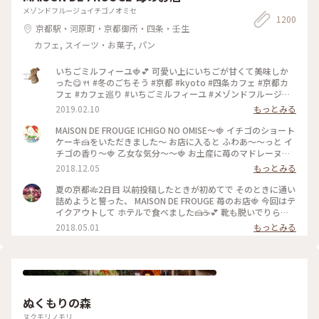
メゾンドフルージュイチゴノオミセ
1200
京都駅・河原町・京都御所・四条・壬生
カフェ, スイーツ・お菓子, パン
いちごミルフィーユ🍓💕 可愛い上にいちごが甘くて美味しか
った😋🍴 #冬のごちそう #京都 #kyoto #四条カフェ #京都カ
フェ #カフェ巡り #いちごミルフィーユ #メゾンドフルージュ
#苺 #strawberry #ストロベリー #いちご大好き#お茶にしよう
2019.02.10
もっとみる
MAISON DE FROUGE ICHIGO NO OMISE〜🍓 イチゴのショート
ケーキ🍰をいただきました〜 お店に入ると ふわあ〜〜っと イ
チゴの香り〜🍓 乙女な気分〜〜🍓 お土産に苺のマドレーヌを
購入〜楽しみっ❤️ #京都#イチゴのお店#ショートケーキ
2018.12.05
もっとみる
夏の京都🎋2日目 以前投稿したときが初めてで そのときに通い
詰めようと誓った、 MAISON DE FROUGE 苺のお店🍓 今回はテ
イクアウトして ホテルで食べました🍰☕️💕 靴も脱いでりらっ
くす〜〜しながら食べて、 お店でとはまた違った幸せな苺時間
2018.05.01
もっとみる
でした🍓 #京都 #カフェ #ケーキ #苺
ぬくもりの森
ヌクモリノモリ