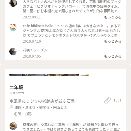
大きなバナナの木がお出迎えしてくれる、京都清明町のブック
カフェ「ビブリオティックハロー！」で真夜中の読書タイム。
壁一面に佇む本棚と光で照らされたデスクが知的な雰囲気で、
これぞ大人カフェでした。2階に貫けている本棚を見に行く
2022.09.11
もっとみる
と、ちょっとスケスケの渡り廊下でスリリング。スイーツもド
リンクも美味しくて、夜遅くまでやっているのも嬉しくて。。
cafe bibliotic hello！〜〜 お店の前には大きな木々…。まるで
これは出張の度に立ち寄りそうです。築150年以上の町屋をリ
ジャングル⁇ 店内は 本がたくさんあり大人な雰囲気〜📖 わたし
ノベしたというところも見応えあり。観光というよりも、ロー
は カフェラテとレモンのタルト🍋爽やか〜❣️タルトのうえの レ
カルに寄り添っているようで温かい空気も感じました。 #私の
モンのドライフルーツがめちゃくちゃ美味しい❣️ カフェの横で
2019.07.10
もっとみる
ことりっぷ2022 #Myことりっぷ #京都カフェ #ブックカフ
は パンも販売してます。こちらも魅力的でしたが またの機会
ェ #読書 #ガトーショコラ #コーヒー
に〜 #京都#カフェ#レモンタルト
花咲くシーズン
2018.07.05
もっとみる
二年坂
ニネンザカ
1361
京風情たっぷりの老舗店が並ぶ石畳
祇園・清水寺・銀閣寺・円山公園
名所・旧跡
京都の旅✨ 夕暮れの二寧坂（二年坂）が 綺麗だと聞いて行っ
てきました︎︎⟡.· やはり趣きがあってとても素敵でした✨ 北風が