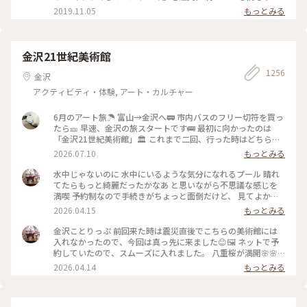
ワクが止まりません♪ どうしたら上手に撮れるかな〜 そんな
2019.11.05
もっとみる
時間も楽しい♡︎ʾʾ 癒しのひと時でした(*´˘`*) #大阪#カフェ#絵
本カフェ#可愛い #はらぺこ#ぐりぐら#パンケーキ #ことりっ
ぷ大阪
金沢21世紀美術館
1256
金沢
アクティビティ・体験, アート・カルチャー
6月のアート旅☂️ 富山→金沢へ🚃 市内バスのフリー切符を買っ
たら🎫 早速、金沢の旅スタートです🚌 最初に向かったのは
「金沢21世紀美術館」🏛️ これまで二回、行った時はどちらも
休館日😱 今回初めて、あのスイミングプールも見ることが 出
2026.07.10
もっとみる
来ました🏊🏊 ただ私は一人(笑)なのでプールに入っても上から
写真は撮れないよね⁉️と、、、 なので上から下の人達を見て楽
水中じゃないのに 水中にいるような気分になれるプール 晴れ
しみました😂 修学旅行かな❓の子供達の同行者の様に…🤣 混ま
てたらもっと綺麗だったかなあ と思いながら不思議な感じを
ないうちにと午前中に来たので そこまで混雑してなくゆっく
満喫 予約制なので手続きがちょっと面倒だけど、 見てよかっ
り出来ました✨✨ #ひみつの絶景 #ことりっぷ金沢 #金沢21世
た #ちいさな列車旅 #金沢#金沢21世紀美術館#プール #現代ア
2026.04.15
もっとみる
紀美術館#スイミングプール #金沢市内バスフリー切符
ート
金沢ことりっぷ 前回来た時は震災直後でこちらの美術館には
入れなかったので、今回は真っ先に来ました😊🖼️ ネットで予
約していたので、スムーズに入れました。 八重桜が満開🌸🌸
🌸🌸🌸 芝生も綺麗でとても気持ちいい。 フリースペースもた
2026.04.14
もっとみる
くさんあるので のんびり楽しめます。 今日は海外からの観光
客が多かったようで、 私も英語で案内されそうになりました
😅 #ちいさな列車旅 #金沢#石川県#金沢21世紀美術館#桜🌸#