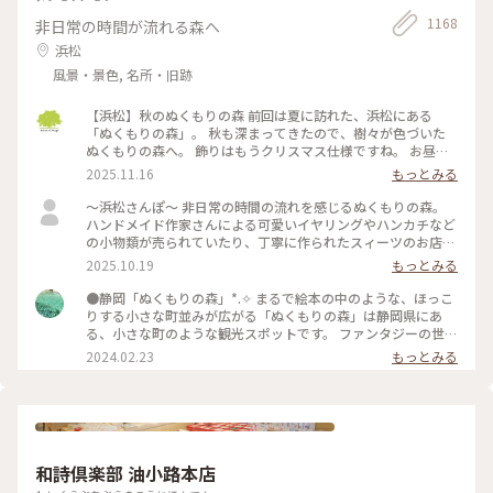
1168
非日常の時間が流れる森へ
浜松
風景・景色, 名所・旧跡
【浜松】秋のぬくもりの森 前回は夏に訪れた、浜松にある
「ぬくもりの森」。 秋も深まってきたので、樹々が色づいた
ぬくもりの森へ。 飾りはもうクリスマス仕様ですね。 お昼ご
飯の代わりに、「森のスモーキーターキーレッグ」をいただき
2025.11.16
もっとみる
ました。 ジューシーで、ちょっとスモーキーで、とても美味
しい。 ちょっと食べにくいけどw これひとつで結構お腹いっ
〜浜松さんぽ〜 非日常の時間の流れを感じるぬくもりの森。
ぱいになります。 次はもう少し食べやすそうな「骨付きソーセ
ハンドメイド作家さんによる可愛いイヤリングやハンカチなど
ージ」を試してみよう。 デザートにジェラート。 今回は地元
の小物類が売られていたり、丁寧に作られたスィーツのお店が
の三日日（みっかび）みかん味をチョイス。 こちらも安心の
数軒並ぶ可愛い森でした。 一番行きたかった森のチーズケー
2025.10.19
もっとみる
ちょうど良い美味しさ。
キやさんにて、森のピクニックセットを注文。 パイやクロワッ
サンなどのパンを1つ コンソメやコーンスープなどから1つ ボ
●静岡「ぬくもりの森」*⁠.⁠✧ まるで絵本の中のような、ほっこ
トルチーズケーキを1つ のセットです。 どれもしっかりした味
りする小さな町並みが広がる「ぬくもりの森」は静岡県にあ
で、だけどしつこくはなく大満足です。 浜松市の「シン・ハマ
る、小さな町のような観光スポットです。 ファンタジーの世界
マツ計画」の1つ浜松市役所に設置されたエヴァンゲリオン初
からそのまま出てきたようなレストランや雑貨屋さん、カフェ
2024.02.23
もっとみる
号機立像を見に行きました。 天竜エリアが「シン・エヴァン
に癒やされるのはもちろん、この町にはいろいろな所に楽しめ
ゲリオン劇場版」に登場する「第3村」のモデルの1つトなり注
る仕掛けが隠れています。足元にひっそりある扉の中にウサギ
目を集めていました。 浜松市役所（浜松市中央区元城町103-2
のぬいぐるみが寝ていたり、手すりにハートがあったりと、見
本館1階） 令和8年1月25日まで 平日8時半〜17時15 分 土日
つけたら子供も大人も顔がほころぶような隠し要素があり、私
祝10時〜16時 とホームページには記載されています。 #私の
も見つけては年甲斐もなくはしゃいでいました。 ファンタジ
ことりっぷ旅
ーなかわいい空間がお好きであれば、是非足を運んでみてくだ
和詩倶楽部 油小路本店
さい*⁠.⁠✧ なお、周辺の観光地として、車で30分ほどの所にステ
ーキ屋「さわやか」があります。お肉がとてもやわらかく絶品