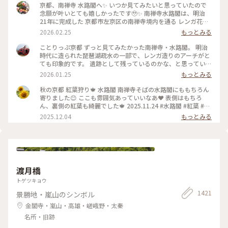
京都、南禅寺 水路閣へ✨ いつか見てみたいと思っていたので
念願が叶いとても嬉しかったです🥹✨ 南禅寺水路閣は、明治
21年に完成した 京都市左京区の南禅寺境内を通る レンガ花崗
岩造りのアーチ型水道橋。 琵琶湖疏水事業の一環として 田辺
2026.02.25
もっとみる
朔郎氏が設計しました。 レトロなアーチがとても雰囲気があ
ります✨ 最後の写真は、上から見た写真です😊 帰りは水路横
ことりっぷ京都 ずっと見てみたかった南禅寺・水路閣。 明治
の道を散策しながら 駅に向かいました👣 #南禅寺水路閣 #京都
時代に造られた琵琶湖疏水の一部で、レンガ造りのアーチがと
#開運旅 #水路閣 #南禅寺
ても印象的です。 遺跡として残っているのかな、と思っていた
のですが水路橋に上がることが出来て、琵琶湖の水が京都に流
2026.01.25
もっとみる
れていく水路のすぐ横を歩くことも出来ます。けっこう感動で
した。 #開運旅#京都#南禅寺#水路閣#琵琶湖疏水
秋の京都 紅葉狩り🍁 水路閣 南禅寺そばの水路閣にももちろん
寄りました😊 ここも雰囲気あっていいなあ❤️ 表側はもちろ
ん、裏側の紅葉も綺麗でした🍁 2025.11.24 #水路閣 #紅葉 #紅
葉狩り #京都 #ことりっぷ #秋の装い
2025.12.04
もっとみる
渡月橋
トゲツキョウ
1421
景勝地・嵐山のシンボル
金閣寺・嵐山・高雄・嵯峨野・太秦
名所・旧跡