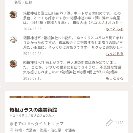
名所・旧跡
箱根神社と富士山⛩️🗻 芦ノ湖、ボートからの眺めです。 この
景色、とっても好きです😌✨ 箱根神社の芦ノ湖に浮かぶ鳥居
は、 1964年（昭和３９年）、 箱根大神（ハコネノオオカミ）
御鎮座 １２００年と東京オリンピック開催を奉祝記念し、
2024.05.05
もっとみる
「平和」の扁額が掲げられたそうです。 講和条約の全権特命大
使として調印した 吉田茂元首相が書かれたそうで、 それ以来
箱根神社⛩️ : 箱根神社へお詣り。 ゆっくりといろいろ見てまわ
「平和の鳥居」と親しまれています。 この「平和」の文字は、
りたかったのですが、御本殿近くに到着すると本降りの雨が☔️
芦ノ湖側からしか見られないので、 見た時はおおぉ〜✨と感動
冷たい雨風に、ゆっくりはお詣りできず… サクッとお詣りして
しました😊 #箱根神社 #芦ノ湖 #平和の鳥居 #GW #春色さがし
車に戻りました😭 : 九頭竜神社の新宮もあって見所満載です
2024.02.26
もっとみる
が、景色の写真も撮れず…残念でした😢 いろいろ後悔が残る…
また箱根に来たら、もう一度ちゃんとお詣りしに来たいです✨
箱根神社へ⛩ 雨上がりで、芦ノ湖の対岸は霧が出ていまし
木々や苔の緑が綺麗で癒されました🌿 : 平日なのにたくさんの
た。 どこか、ジブリの世界にも出てきそうな、 不思議な雰囲
人がいました。 御朱印もたくさん待つかな？と思ったけれど、
気も感じられました🌿 #箱根神社 #箱根 #雨上がりの箱根神社
意外にも待っている人はいなくて、すぐにいただくことができ
#私のことりっぷ旅 #美しい町
2023.07.16
もっとみる
ました。 : 特に良い写真もないのですが、旅の思い出投稿でし
た😊 : 📷:2024.2.19 Mon. : #私のことりっぷ旅 #冬の旅 #箱根日
帰り温泉旅 #神社 #神社巡り #箱根 #芦ノ湖 #箱根神社 #九頭竜
神社新宮 #みどりに癒される #また参拝したい #神奈川 #milk
のミルキーな毎日
箱根ガラスの森美術館
ハコネガラスノモリビジュツカン
1128
まるで中世へタイムトリップ
箱根・大涌谷・強羅・仙石原・小涌谷