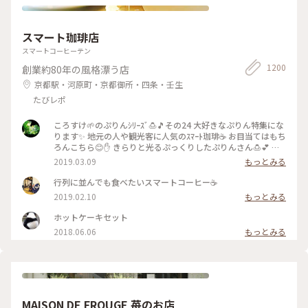
スマート珈琲店
スマートコーヒーテン
1200
創業約80年の風格漂う店
京都駅・河原町・京都御所・四条・壬生
たびレポ
ころすけ🌱のぷりんｼﾘｰｽﾞ🍮🎵その24 大好きなぷりん特集にな
ります✨ 地元の人や観光客に人気のｽﾏｰﾄ珈琲☕️ お目当てはもち
ろんこちら😊✋ きらりと光るぷっくりしたぷりんさん🍮💕 固
めで卵を感じる昔ながらのお味です😊ｶﾗﾒﾙｿｰｽはとても優しく
2019.03.09
もっとみる
苦味がなくて美味しかった～(*´∀｀*)🎶 ｶﾞﾗｽのお皿もお店の
昭和ﾚﾄﾛな雰囲気にぴったり合っていました💓たまごｻﾝﾄﾞもﾎｯﾄ
行列に並んでも食べたいスマートコーヒー☕️
ｹｰｷも美味しくて京都に来たらおすすめな喫茶店です🍴 #スマ
2019.02.10
もっとみる
ート珈琲 #ぷりん #プリン #昔ながら #光る #レトロ #昭和レト
ロ #喫茶店 #お目当て #自家製 #京都 #ぷりんシリーズ
ホットケーキセット
2018.06.06
もっとみる
MAISON DE FROUGE 苺のお店