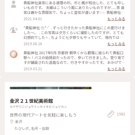
貴船神社奥宮にある連理の杉。杉と楓が和合した、とても珍し
いものです。 夫婦はこういう風にありたいものですが......笑 奥
宮は厳かな雰囲気で、ちょっと空気が違います✨✨ 貴船神社ま
で行かれたら、是非行ってみてほしいです。
2021.04.01
もっとみる
*貴船神社 ❀.*･ﾟ . ずっと行きたかった貴船神社にこの夏行けま
した～。 . この写真は夕方くらいに撮影したのですが、とても
幻想的でした✧︎ . ちょうど七夕祭りもやっていて、境内では七
夕がたくさんありました🎋✧̣̥̇ . #貴船神社 #神社巡り #旅のひと
2019.08.26
もっとみる
とき #夏旅2019
貴船神社 2017年5月 京都府 朝早くから叡電に揺られて貴船口
駅へ！バスの始発前だったので、歩いて行きました。登り坂で
すが舗装された道路なので、行きやすかったです。 おかげで人
の少ないシーンとした空気を味わえたので良かったです。 御朱
2019.03.21
もっとみる
印ももらえて大満足でした☺️ 京都旅行は早寝早起きになりま
すね笑。 #京都 #貴船神社
金沢２１世紀美術館
カナザワニジュウイッセイキビジュツカン
1581
世界の現代アートを気軽に楽しもう
金沢
たびレポ, 名所・旧跡