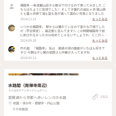
報国寺 一条恵観山荘から数分で行けるので寄ってみました こ
ちらはちようど見頃でした！ そして夕暮れの由比ヶ浜 葉山側
と七里ヶ浜側で海も空も色が違って面白い写真となりました
2024.12.10
もっとみる
いつかの報国寺。 駅からは離れているので密かな穴場でした
が（平日限定）、最近割と混んでます💦 この時期報国寺で蚊
に刺されなかったのは初めてじゃないでしょうか。どこ行っ
た〜🦟 #ことりっぷ旅2024 #鎌倉
2024.09.20
もっとみる
竹の庭 「報国寺」 私は 新緑の頃の鎌倉がいちばん好きで
す😊 今朝はテレ朝の依田さん中継が入ってますね
2024.05.23
もっとみる
水路閣（南禅寺周辺）
スイロカクナンゼンジシュウヘン
1513
琵琶湖から京都へ赤いレンガの水路
祇園・清水寺・銀閣寺・円山公園
その他施設