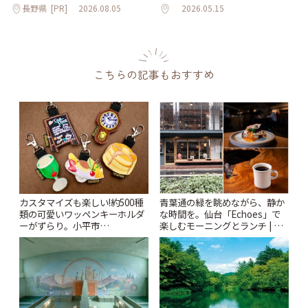
長野県
[PR]
2026.08.05
2026.05.15
こちらの記事もおすすめ
カスタマイズも楽しい!約500種
青葉通の緑を眺めながら、静か
類の可愛いワッペンキーホルダ
な時間を。仙台「Echoes」で
ーがずらり。小平市
楽しむモーニングとランチ | こ
「Kimamaya T&K」 | ことりっ
とりっぷ
ぷ