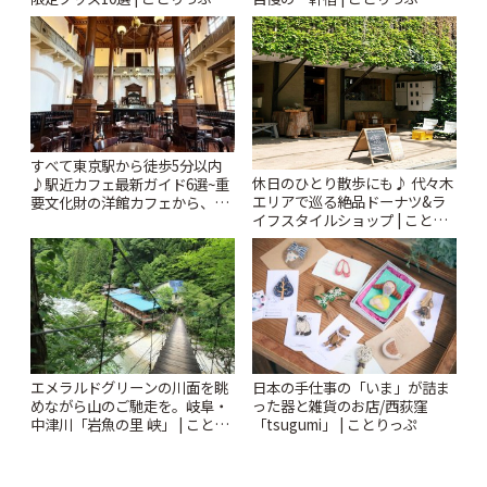
すべて東京駅から徒歩5分以内
休日のひとり散歩にも♪ 代々木
♪駅近カフェ最新ガイド6選~重
エリアで巡る絶品ドーナツ&ラ
要文化財の洋館カフェから、改
イフスタイルショップ | ことり
札すぐのレトロ喫茶まで~ | こと
っぷ
りっぷ
エメラルドグリーンの川面を眺
日本の手仕事の「いま」が詰ま
めながら山のご馳走を。岐阜・
った器と雑貨のお店/西荻窪
中津川「岩魚の里 峡」 | ことり
「tsugumi」 | ことりっぷ
っぷ