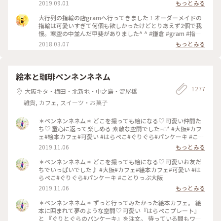
きをかけるかマットな感じにするか💍😊✨✨ 今回は、左からピ
2019.09.01
もっとみる
ンキー、中指、親指と作りました😅 いつもは行列がすごいの
に、この日、整理券なし、30分並び入れました😱😱‼️(平日の
大行列の指輪の店gramへ行ってきました！オーダーメイドの
夕方) 皆さん、カップルもいだけど、グループで来られ旅の思
指輪は可愛いすぎて何個も欲しかったけどとりあえず2個で我
い出に作られたりしている方が多かったです😊 まさか、入れ
慢。寒空の中並んだ甲斐がありました^ ^ #鎌倉 #gram #指輪
ると思わなかったので、待ち時間に情報収集し勢いで作ったリ
#オーダーメイド
2018.03.07
もっとみる
ング。それでも、なんだか愛着がわきますね… 次は、重ね付け
られるのを作ろうかなぁ… #gram#旅のひととき#わたしの街#
鎌倉#リング
絵本と珈琲ペンネンネネム
1277
大阪キタ・梅田・北新地・中之島・淀屋橋
雑貨, カフェ, スイーツ・お菓子
＊ペンネンネネム＊ どこを撮っても絵になる♡ 可愛い仲間た
ち♡ 童心に返って楽しめる 素敵な空間でした⑅︎◡̈︎* #大阪#カフ
ェ#絵本カフェ#可愛い #はらぺこ#ぐりぐら#パンケーキ #こと
りっぷ大阪
2019.11.06
もっとみる
＊ペンネンネネム＊ どこを撮っても絵になる♡ 可愛いお友だ
ちでいっぱいでした♪ #大阪#カフェ#絵本カフェ#可愛い #は
らぺこ#ぐりぐら#パンケーキ #ことりっぷ大阪
2019.11.06
もっとみる
＊ペンネンネネム＊ ずっと行ってみたかった絵本カフェ。 絵
本に囲まれて夢のような空間♡ 可愛い『はらぺこプレート』
と 『ぐりとぐらのパンケーキ』を注文。 待っている間もワク