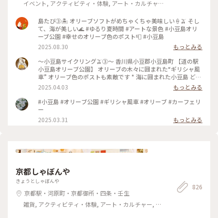
イベント, アクティビティ・体験, アート・カルチャ
ー, 風景・景色, その他施設
島たび③🏝️ オリーブソフトがめちゃくちゃ美味しい🍦🫒 そし
て、海が美しい🌊 #ゆるり夏時間 #アートな景色 #小豆島オリ
ーブ公園 #幸せのオリーブ色のポスト📮 #小豆島
2025.08.30
もっとみる
～小豆島サイクリング🫒③～ 香川県小豆郡小豆島町 【道の駅
小豆島オリーブ公園】 オリーブの木々に囲まれた“ギリシャ風
車” オリーブ色のポストも素敵です * 海に囲まれた小豆島 どの
場所にいても 少し高いところに登るだけで 瀬戸内海を一望で
2025.04.03
もっとみる
きます✨️ #アートな景色 #香川 #小豆島 #道の駅小豆島オリーブ
公園 #ギリシャ風車 #オリーブポスト #瀬戸内海
#小豆島 #オリーブ公園 #ギリシャ風車 #オリーブ #カーフェリ
ー
2025.03.31
もっとみる
京都しゃぼんや
きょうとしゃぼんや
826
京都駅・河原町・京都御所・四条・壬生
雑貨, アクティビティ・体験, アート・カルチャー, ラ
イフスタイル, 名所・旧跡, その他施設, おみやげ