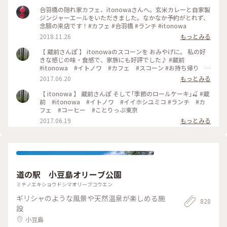
合羽橋の隠れ家カフェ、itonowaさんへ。玄米カレーと自家製
ジンジャーエールをいただきました。なかなか予約がとれず、
念願の来店です！#カフェ #合羽橋 #ランチ #itonowa
2018.11.26
もっとみる
【 蔵前さんぽ 】 itonowaのスコーンを おみやげに。 私の好
きな感じの味・食感で、家族にも好評でした♪ #蔵前
#itonowa #イトノワ #カフェ #スコーン #お持ち帰り #
おみやげ
2017.06.20
もっとみる
【 itonowa 】 蔵前さんぽ そして｢季節のロールケーキ｣🍒 #蔵
前 #itonowa #イトノワ #イイホシユミコ #ランチ #カ
フェ #コーヒー #ことりっぷ東京
2017.06.19
もっとみる
道の駅 小豆島オリーブ公園
ミチノエキショウドシマオリーブコウエン
ギリシャのような風景や天然温泉が楽しめる施
828
設
小豆島