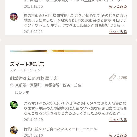
購入〜楽しみっ❤️ #京都#イチゴのお店#ショートケーキ
2018.12.05
もっとみる
夏の京都🎋2日目 以前投稿したときが初めてで そのときに通い
詰めようと誓った、 MAISON DE FROUGE 苺のお店🍓 今回はテ
イクアウトして ホテルで食べました🍰☕️💕 靴も脱いでりらっ
くす〜〜しながら食べて、 お店でとはまた違った幸せな苺時間
2018.05.01
もっとみる
でした🍓 #京都 #カフェ #ケーキ #苺
スマート珈琲店
スマートコーヒーテン
1200
創業約80年の風格漂う店
京都駅・河原町・京都御所・四条・壬生
たびレポ
ころすけ🌱のぷりんｼﾘｰｽﾞ🍮🎵その24 大好きなぷりん特集にな
ります✨ 地元の人や観光客に人気のｽﾏｰﾄ珈琲☕️ お目当てはもち
ろんこちら😊✋ きらりと光るぷっくりしたぷりんさん🍮💕 固
めで卵を感じる昔ながらのお味です😊ｶﾗﾒﾙｿｰｽはとても優しく
2019.03.09
もっとみる
苦味がなくて美味しかった～(*´∀｀*)🎶 ｶﾞﾗｽのお皿もお店の
昭和ﾚﾄﾛな雰囲気にぴったり合っていました💓たまごｻﾝﾄﾞもﾎｯﾄ
行列に並んでも食べたいスマートコーヒー☕️
ｹｰｷも美味しくて京都に来たらおすすめな喫茶店です🍴 #スマ
2019.02.10
もっとみる