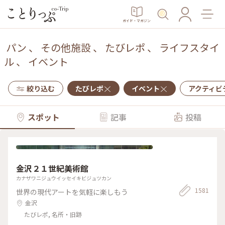
ガイド・マガジン
パン
、
その他施設
、
たびレポ
、
ライフスタイ
ル
、
イベント
絞り込む
たびレポ
イベント
アクティビ
スポット
記事
投稿
金沢２１世紀美術館
カナザワニジュウイッセイキビジュツカン
1581
世界の現代アートを気軽に楽しもう
金沢
たびレポ, 名所・旧跡