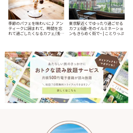
季節のパフェを味わいに♪ アン
東京駅近くでゆったり過ごせる
ティークに囲まれて、時間を忘
カフェ6選~冬のイルミネーショ
れて過ごしたくなるカフェ/浅草
ンもきらめく街で~ | ことりっぷ
「annorum cafe」 | ことりっぷ