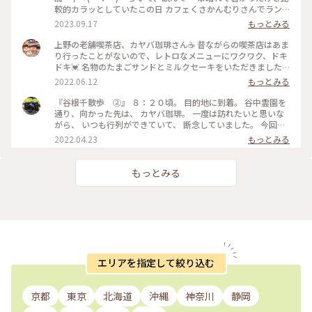
較的カラッとしていたこの日 カフェくさかんむりさんでラン
チsetとドーナツを食べ 次は ル・コワンさんでパフェを…と思
2023.09.17
もっとみる
い ひたすら真っ直ぐ道なりに歩いていると 右手に☕️カヤバ珈
琲さんが見える👀 途中…電話があり話しながら…👣ﾃｸﾃｸﾃｸﾃｸ
上野の老舗喫茶店、カヤバ珈琲さん☕️ 昔ながらの喫茶店はあま
500mも通り過ぎていたというミス💧 計1.6km歩き戻る気力が
り行ったことがないので、レトロなメニューにワクワク、ドキ
なかったので（笑） いつかスムーズに入れた時にお邪魔しよ
ドキ💓 名物のたまごサンドとミルクセーキをいただきました
うと思っていた 「カヤバ珈琲」さんの「いつか」が偶然にも
♪ たまごがフワフワで、パンの香りも良いこと😍 ミルクセー
2022.06.12
もっとみる
叶い 「谷中ジンジャー」を（^人^） ☀️暑い日にジンジャーエ
キは甘さ控えめで、ほんのり香るオレンジでスッキリとした味
ールを頂くことが多いのですが これは今迄で一番パンチがあ
わい☺️ どちらもとても美味しく、感動しきりでした✨ #たまご
『谷根千散歩 ②』 ８：２０頃。 目的地に到着。 谷中霊園を
る💨💨💨 ガムシロップ…という単語が頭の中をチラッと過った
サンド #ミルクセーキ #カヤバ珈琲 #上野 #ヒーリング旅 #My
通り、向かった先は、 カヤバ珈琲。 一度は訪れたいと思いな
様な(● ˃̶͈̀ロ˂̶͈́)੭ꠥ⁾⁾ そのお陰でサッパリ✨ 次の目的地へ〜 #カヤ
ことりっぷ
がら、 いつも行列ができていて、 断念していました。 今回
バ珈琲 #秋さんぽ #私のことりっぷ旅 #カメラ旅 #今年は旗を
は、前日に、 ８：３０に、ネットで予約。 店内に案内され、
2022.04.23
もっとみる
立てたところへひとつでも多く行く
周りの様子を見ると、 他の席は埋まっていたため、 予約をし
ておいて良かったなと思いました👍 お目当ての、たまごサン
ド✨✨ 本日のフレッシュジュースか、 本日のスープが選べま
もっとみる
す。 本日のスープを頼み、 コーヒーを追加しました。 本当
は、ルシアンという、 コーヒーとココアを合わせた飲み物
が、 気になったのですが、 ベターな物を頼んでしまいました
😅 こちらも、次回はリベンジを誓いました（笑） たまごサン
ドは、熱々で、 パンは、少し酸味のあるパンで、 とても相性
が良く、 美味しくいただきました。 コーヒーも、さっぱりし
た味で、 美味しかったです。 名残惜しいですが、 次の目的地
に向かうため、 ９：００過ぎに、お店を出ました。 #ヒーリン
エリアを指定して絞り込む
グ旅#春風さんぽ#Myことりっぷ#谷根千散歩#カヤバ珈琲#モ
ーニング#たまごサンド#珈琲#nikonfe2#散歩フィルム
京都
東京
北海道
沖縄
神奈川
静岡