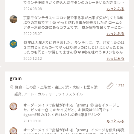
でランチ🍽️柔らかく煮込んだ牛タンのカレーをいただきました
🍛 #グルメ #ランチ #カレー
2024.08.08
もっとみる
京都モダンテラス✨ コロナ禍で来る事が出来ず気が付くと3年
ぶりの京都です！😭 やっと訪れる事が出来ました💕 ロームシ
アター京都の2Fにあるカフェです。 風が気持ち良くずーとこ
こで時間を過ごしていたいカフェです🥰 スズメが残したケー
2022.05.07
もっとみる
キのくずを食べにテーブルの上にやってきてました😆 #Myこ
とりっぷ #春風さんぽ
🐵実は３年ぶりに行きました、ランチしに。で、注文したのは
３年前と同じもの…でやっぱり違うのにしとけばよかったと思
ったのも同じ…学習してません🐵💔 #冬を味わう #リンちゃん
2020.12.12
もっとみる
gram
1278
鎌倉・江の島・二階堂・由比ヶ浜・大船・七里ヶ浜
雑貨, アート・カルチャー, ライフスタイル
オーダーメイドで指輪が作れる「gram」② 波をイメージし
た、ピンキー💍 このサイズだと、お値段は980円です！
#gram#旅のひととき#わたしの街#鎌倉#リング
2019.09.01
もっとみる
オーダーメイドで指輪が作れる「gram」 イメージを伝え(写真