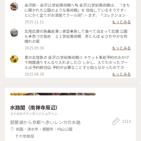
金沢旅✨ 金沢21世紀美術館へ👣 金沢21世紀美術館は、 『まち
に開かれた公園のような美術館』を 目指しているそうです✨
とにかく全てがお洒落でクール🆒°˖✧ まず、『コレクション展
2 文字の可能性』を鑑賞。 現代アート作品における「文字」
2025.11.11
もっとみる
の表現に 焦点を当てて、文字が持つ可能性を 絵画、版画、
書、陶芸、映像など 様々な形式の作品を通して探求していま
北陸応援の旅🏯金澤🍊青空☀️旅して食べて泊まって応援 公園
す。 文字に関して多角的な視点から見た作品の数々、 こうい
も🍁色づき始め ２１世紀美術館 赤とんぼ 🍃さわやかな秋
う見方もあるんだ！と とても興味深かったです✨ また、
晴れの風
『SIDE CORE Living road, Living space / 生きている道、生き
2025.09.30
もっとみる
るための場所』も鑑賞。 これは、アートチームSIDE COREの
展覧会で、 「道」や「移動」をテーマに、 ストリートカルチ
夏の北陸旅👒 金沢21世紀美術館🎨‎ チケット事前予約のおかげ
ャーの視点から 「異なる場所をつなぐ表現」、 「生きるため
で時間通りすんなり入れました😊 しかし、入りたかったプー
の場所」を 美術館の中に創出することを目指しているそう✨
ルは予約締切😱 予約が必要なことすら知らなかったのでガッ
様々な角度から道や移動を見ている作品、 一体感もあってと
カリ💧 そうですよね、人気の美術館ですものね… そして雨の
2025.08.28
もっとみる
っても面白かったです！ 一日中いても楽しめる とっても素敵
ため、屋外でプールを上から覗くのも中止になっていました💧
な美術館でした💕 ✳︎ 『コレクション展2 文字の可能性』
この時の展覧会はテーマが重く、見るのが辛くて途中でギブア
2025年9月27日(土) - 2026年1月18日(日） ✳︎ 『SIDE CORE
ップしてしまいました… 館内をぐるっと回っていると雨が止
Living road, Living space / 生きている道、生きるための場
み、上から覗くプールが見られるようになり急いで見学！ も
所』 2025年10月18日(土) - 2026年3月15日(日) #金沢21世紀
のの数分でまた雨が降り始めて見学中止になり、少しの間でし
美術館 #コレクション展2文字の可能性
たが見られて良かったです😊 館内外にアート作品に溢れ、か
#SIDECORELivingroadLivingspace/生きている道生きるため
水路閣（南禅寺周辺）
わいいラビットチェアや、憧れのアルネ・ヤコブセンデザイン
の場所 #ことりっぷと一緒 #金沢 #金沢旅
のアントチェアやスワンチェアに座れたのも満足✨ 女子トイレ
スイロカクナンゼンジシュウヘン
の中にもアートがありました🎨 #夏の北陸旅 #北陸旅 #金沢21
1513
琵琶湖から京都へ赤いレンガの水路
世紀美術館 #美術館 #金沢 #石川 #アートな景色
祇園・清水寺・銀閣寺・円山公園
その他施設