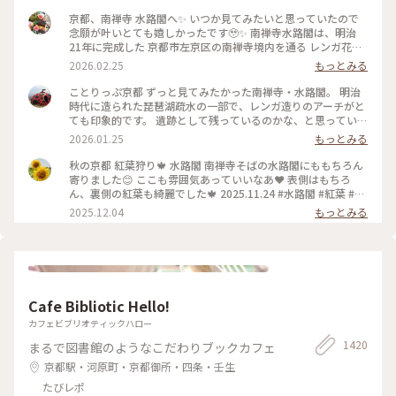
京都、南禅寺 水路閣へ✨ いつか見てみたいと思っていたので
念願が叶いとても嬉しかったです🥹✨ 南禅寺水路閣は、明治
21年に完成した 京都市左京区の南禅寺境内を通る レンガ花崗
岩造りのアーチ型水道橋。 琵琶湖疏水事業の一環として 田辺
2026.02.25
もっとみる
朔郎氏が設計しました。 レトロなアーチがとても雰囲気があ
ります✨ 最後の写真は、上から見た写真です😊 帰りは水路横
ことりっぷ京都 ずっと見てみたかった南禅寺・水路閣。 明治
の道を散策しながら 駅に向かいました👣 #南禅寺水路閣 #京都
時代に造られた琵琶湖疏水の一部で、レンガ造りのアーチがと
#開運旅 #水路閣 #南禅寺
ても印象的です。 遺跡として残っているのかな、と思っていた
のですが水路橋に上がることが出来て、琵琶湖の水が京都に流
2026.01.25
もっとみる
れていく水路のすぐ横を歩くことも出来ます。けっこう感動で
した。 #開運旅#京都#南禅寺#水路閣#琵琶湖疏水
秋の京都 紅葉狩り🍁 水路閣 南禅寺そばの水路閣にももちろん
寄りました😊 ここも雰囲気あっていいなあ❤️ 表側はもちろ
ん、裏側の紅葉も綺麗でした🍁 2025.11.24 #水路閣 #紅葉 #紅
葉狩り #京都 #ことりっぷ #秋の装い
2025.12.04
もっとみる
Cafe Bibliotic Hello!
カフェビブリオティックハロー
1420
まるで図書館のようなこだわりブックカフェ
京都駅・河原町・京都御所・四条・壬生
たびレポ