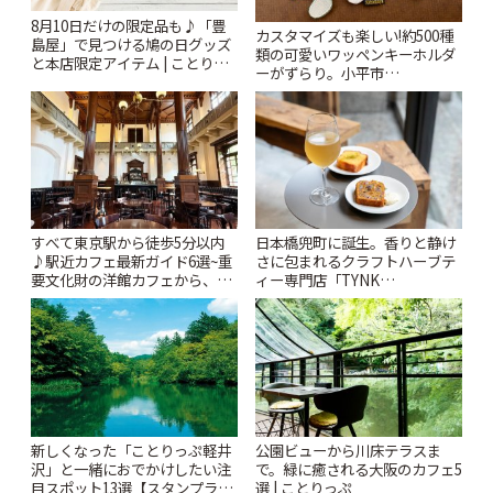
8月10日だけの限定品も♪「豊
カスタマイズも楽しい!約500種
島屋」で見つける鳩の日グッズ
類の可愛いワッペンキーホルダ
と本店限定アイテム | ことりっ
ーがずらり。小平市
ぷ
「Kimamaya T&K」 | ことりっ
ぷ
すべて東京駅から徒歩5分以内
日本橋兜町に誕生。香りと静け
♪駅近カフェ最新ガイド6選~重
さに包まれるクラフトハーブテ
要文化財の洋館カフェから、改
ィー専門店「TYNK
札すぐのレトロ喫茶まで~ | こと
Kabutocho」 | ことりっぷ
りっぷ
新しくなった「ことりっぷ軽井
公園ビューから川床テラスま
沢」と一緒におでかけしたい注
で。緑に癒される大阪のカフェ5
目スポット13選【スタンプラリ
選 | ことりっぷ