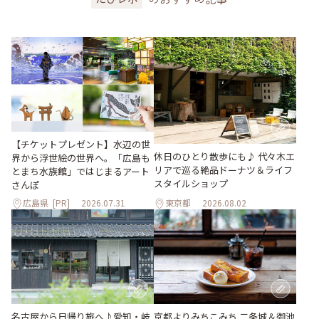
【チケットプレゼント】水辺の世
休日のひとり散歩にも♪ 代々木エ
界から浮世絵の世界へ。「広島も
リアで巡る絶品ドーナツ＆ライフ
とまち水族館」ではじまるアート
スタイルショップ
さんぽ
広島県
[PR]
2026.07.31
東京都
2026.08.02
名古屋から日帰り旅へ♪愛知・岐
京都よりみちこみち 二条城＆御池