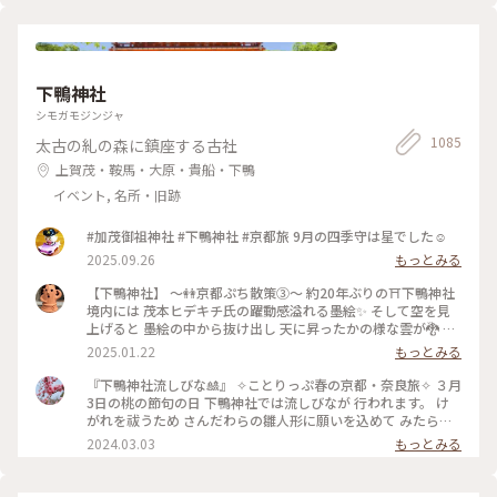
🎼.•*¨*•.¸¸♬🎶•*¨*•.¸¸♬•*¨*•.¸¸♪😀❤🌷🐇🦋 先月 仙台三
越の京都展で買いました。 懐紙を利用した お箸袋の折り方な
ども教えていただきました〜😍 Webショップでも買えます
よ〜✨ エリアは妄想ことりっぷで*⋆✈京都にお邪魔しま〜す😊
⤵︎ ︎下のスポットから ことりっぷさんの記事がご覧になれます
下鴨神社
よ😊 * #花を愉しむ #ことりっぷ京都 #京都 #和紙 #彩り文様香
シモガモジンジャ
#包み香 #和詩倶楽部 #わしくらぶ #お土産 #おみやげ #おみや
げ図鑑 #お香 #白檀 #和紙 #こもりっぷ仙台 #カメラ #カメラ初
1085
太古の糺の森に鎮座する古社
心者🔰 #fumitubu
上賀茂・鞍馬・大原・貴船・下鴨
イベント, 名所・旧跡
#加茂御祖神社 #下鴨神社 #京都旅 9月の四季守は星でした☺️
2025.09.26
もっとみる
【下鴨神社】 〜👭京都ぷち散策③〜 約20年ぶりの⛩️下鴨神社
境内には 茂本ヒデキチ氏の躍動感溢れる墨絵✨ そして空を見
上げると 墨絵の中から抜け出し 天に昇ったかの様な雲が🐉 パ
ワーを感じ見入ってしまったd-maruでした #ご利益めぐり #
2025.01.22
もっとみる
下鴨神社
『下鴨神社流しびな🎎』 ✧︎ことりっぷ春の京都・奈良旅✧︎ ３月
3日の桃の節句の日 下鴨神社では流しびなが 行われます。 け
がれを祓うため さんだわらの雛人形に願いを込めて みたらし
川にひな人形を流します。 ちょうどこの日下鴨神社を 訪れる
2024.03.03
もっとみる
予定だったので なんとか見てみたいと思って 行きましたが、
たくさんの人垣で 流しびなの様子は 全然見えませんでした😂
最後ごろ少しだけ お内裏様とお雛様の姿を遠目に やっと見る