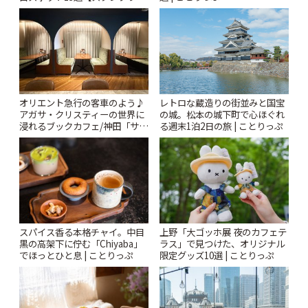
ー開催中】 | ことりっぷ
オリエント急行の客車のよう♪
レトロな蔵造りの街並みと国宝
アガサ・クリスティーの世界に
の城。松本の城下町で心ほぐれ
浸れるブックカフェ/神田「サロ
る週末1泊2日の旅 | ことりっぷ
ンクリスティ」 | ことりっぷ
スパイス香る本格チャイ。中目
上野「大ゴッホ展 夜のカフェテ
黒の高架下に佇む「Chiyaba」
ラス」で見つけた、オリジナル
でほっとひと息 | ことりっぷ
限定グッズ10選 | ことりっぷ