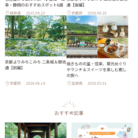
阜・静岡のおすすめスポット6選
通【後編】
岐阜県
2025.09.23
京都府
2026.06.20
京都よりみちこみち 二条城＆御池
焼きものの里・信楽、窯元めぐり
通【前編】
やランチ＆スイーツを楽しむ癒し
の旅へ
京都府
2026.06.14
滋賀県
2026.05.01
おすすめ記事