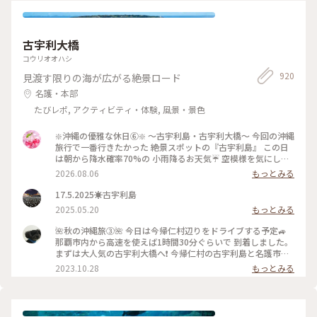
うです🎬 #今宮神社 #あぶり餅 #かざりや #1月の帰省時に #瓦
好き #鍾馗さん #開運旅 #ことりっぷと一緒 #京都
古宇利大橋
コウリオオハシ
920
見渡す限りの海が広がる絶景ロード
名護・本部
たびレポ, アクティビティ・体験, 風景・景色
❇️沖縄の優雅な休日⑥❇️ 〜古宇利島・古宇利大橋〜 今回の沖縄
旅行で一番行きたかった 絶景スポットの『古宇利島』 この日
は朝から降水確率70%の 小雨降るお天気☔ 空模様を気にしな
がら向かってると 『古宇利大橋』を渡る頃には ピーカンにな
2026.08.06
もっとみる
りました☀️ 綺麗なエメラルドグリーンの海を 見ることができ
て最高です✨ やっぱり私って晴れ女だわ(笑) #ひみつの絶景 #
17.5.2025☀️古宇利島
沖縄めぐり #古宇利島 #古宇利大橋 #エメラルドグリーンの海
2025.05.20
もっとみる
🌺秋の沖縄旅➂🌺 今日は今帰仁村辺りをドライブする予定🚙
那覇市内から高速を使えば1時間30分ぐらいで 到着しました。
まずは大人気の古宇利大橋へ❗ 今帰仁村の古宇利島と名護市の
屋我地島を結ぶ全長1,960mの橋。2005年2月8日に開通。 橋
2023.10.28
もっとみる
の両側には泣けてくるぐらいの美しい海✨ 橋の下に降りれるよ
うになっています☺️ #私のことりっぷ旅 #秋さんぽ #沖縄 #今
帰仁村 #古宇利大橋