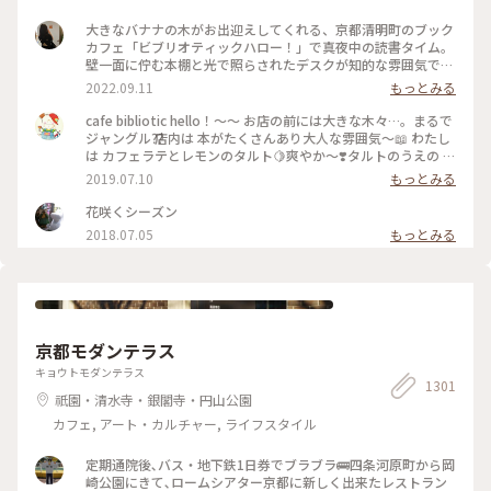
大きなバナナの木がお出迎えしてくれる、京都清明町のブック
カフェ「ビブリオティックハロー！」で真夜中の読書タイム。
壁一面に佇む本棚と光で照らされたデスクが知的な雰囲気で、
これぞ大人カフェでした。2階に貫けている本棚を見に行く
2022.09.11
もっとみる
と、ちょっとスケスケの渡り廊下でスリリング。スイーツもド
リンクも美味しくて、夜遅くまでやっているのも嬉しくて。。
cafe bibliotic hello！〜〜 お店の前には大きな木々…。まるで
これは出張の度に立ち寄りそうです。築150年以上の町屋をリ
ジャングル⁇ 店内は 本がたくさんあり大人な雰囲気〜📖 わたし
ノベしたというところも見応えあり。観光というよりも、ロー
は カフェラテとレモンのタルト🍋爽やか〜❣️タルトのうえの レ
カルに寄り添っているようで温かい空気も感じました。 #私の
モンのドライフルーツがめちゃくちゃ美味しい❣️ カフェの横で
2019.07.10
もっとみる
ことりっぷ2022 #Myことりっぷ #京都カフェ #ブックカフ
は パンも販売してます。こちらも魅力的でしたが またの機会
ェ #読書 #ガトーショコラ #コーヒー
に〜 #京都#カフェ#レモンタルト
花咲くシーズン
2018.07.05
もっとみる
京都モダンテラス
キョウトモダンテラス
1301
祇園・清水寺・銀閣寺・円山公園
カフェ, アート・カルチャー, ライフスタイル
定期通院後､バス・地下鉄1日券でブラブラ🚌四条河原町から岡
崎公園にきて､ロームシアター京都に新しく出来たレストラン