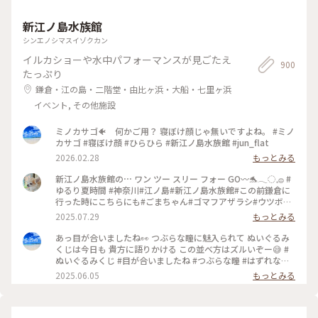
新江ノ島水族館
シンエノシマスイゾクカン
イルカショーや水中パフォーマンスが見ごたえ
900
たっぷり
鎌倉・江の島・二階堂・由比ヶ浜・大船・七里ヶ浜
イベント, その他施設
ミノカサゴ🐠 何かご用？ 寝ぼけ顔じゃ無いですよね。 #ミノ
カサゴ #寝ぼけ顔 #ひらひら #新江ノ島水族館 #jun_flat
2026.02.28
もっとみる
新江ノ島水族館の⋯ ワン ツー スリー フォー GO〰️🐬𓂃◌𓈒𓐍 #
ゆるり夏時間 #神奈川#江ノ島#新江ノ島水族館#この前鎌倉に
行った時にこちらにも#ごまちゃん#ゴマフアザラシ#ウツボ#
お気に入りの3匹でピョンピョンしてる子たち#海岸バックで泳
2025.07.29
もっとみる
ぐクラゲたち#イルカショー#シーキャンドルが見える✨️
あっ目が合いましたね👀 つぶらな瞳に魅入られて ぬいぐるみ
くじは今日も 貴方に語りかける この並べ方はズルいぞー😅 #
ぬいぐるみくじ #目が合いましたね #つぶらな瞳 #はずれなし
#新江ノ島水族館 #jun_flut
2025.06.05
もっとみる