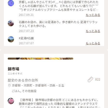
京都しゃぼんやさんです(⌯˃̶᷄ ﹏ ˂̶᷄⌯) 店内には京都で作られたた
くさんの石鹸が並んでいます。 どれもとてもいい香りで(*˘︶
˘*) オリジナルのリップクリームも抹茶やチョコレートなど、
面白い商品がありますが、ケースが木製でお土産にもぴったり
2017.09.21
もっとみる
です☆ 私は抹茶を１つ購入しましたが、ほのかに香る抹茶、
いろも抹茶色ですが、もちろん塗ると伸びの良いリップクリー
石鹸のお店の、奥には足湯あり。歩き疲れたら 足湯でリラッ
ムです(❁ᴗ͈ˬᴗ͈) #日本は美しい #kyoto #京都 #京都しゃぼんや
クスしてまた歩ける。
#抹茶リップ #京都発石鹸
2017.07.23
もっとみる
#足湯#石鹸
2017.07.07
もっとみる
錦市場
ニシキイチバ
822
歴史のある京の台所
京都駅・河原町・京都御所・四条・壬生
ごはん, その他施設
【 錦市場 】 錦市場は京都の台所 どこにあるかもわからずに、
散策の途中で偶然出会った 印象的な屋根のステンドグラスで
「ここだったのか！」となりました 朝８時、人影はまばらで