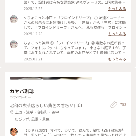
築）で、設計者は有名な建築家 W.M.ヴォーリズ。1階の集会室
がベーカリーショップ、2階の礼拝堂がカフェになっていて、
2025.12.28
もっとみる
結婚式の２次会や同窓会など、神戸の中でも人気の高いスポッ
トになっています。 映画「阪急電車」の撮影場所のロケ地とし
< ちょこっと神戸 > 「フロインドリーブ」 ① 友達とユーザー
ても知られています。 特にクリスマスシーズンの大きな木のツ
さんの展示会にお出掛けした後、「芦屋」から「三宮」に移動
リーが印象的です。 素敵ユーザーさんがおっしゃっていた様に
して、「フロインドリーブ」さんへ。 私も友達も「フロインド
夜のライトアップはとても綺麗だと思います。 お庭は丁寧にお
リーブ」さんの焼き菓子が好きなのですが、友達はSHOP＆カ
2025.12.28
もっとみる
手入れされていて、お花が少ない冬の時期でも楽しめます。 #
フェには行った事がないと。教会をリノベーションした素敵な
ちょこっと神戸 #フロインドリーブ#旧神戸ユニオン教会#お庭
建物やお庭も見て欲しいと思い案内しました。(写真は次の投
ちょこっと神戸 ④ 「フロインドリーブ」② 素敵なお庭が有っ
#私のことりっぷ旅
稿) 2階のカフェは4組程待っていたので、受け付けを済ませ
て、フォトスポットにもなっています。 小さなお庭ですが、丁
て、先に1階のSHOPに行きました。娘が中サイズのミミパイを
寧にお手入れされていて、季節のお花がとても綺麗に咲いてい
半分にカットした「シュネッケン」(写真5枚目)が大好きなの
ました。 10日程経つので、ミモザのお花は見頃を迎えている
2025.03.21
もっとみる
で、お土産に買いました。「シュネッケン」は本店限定なの
かな。 #ちょこっと神戸 #フロインドリーブ#お庭#クリスマス
で、友達もお土産に買って帰っていました。 ランチの時間に
ローズ#ミモザ#私のことりっぷ旅
は早かったのですが、モーニングがギリギリ間に合う時間に入
店出来たので、憧れの「モーニングサンドウィッチ」と「モー
ニングプレート」をオーダーしてシェアしました。 #ちょこっ
と神戸 #フロインドリーブ#シュネッケン#モーニングサンドウ
カヤバ珈琲
ィッチ#モーニングプレート#私のことりっぷ旅
カヤバコーヒー
753
昭和の喫茶店らしい黄色の看板が目印
上野・浅草・御徒町・谷中
たびレポ, 風景・景色
【カヤバ珈琲】 食べて、歩いて、飲んで、観て ﾁｮｺｯﾄ散策3時
間…半ヽ(*´∀｀) 〜歩いて、飲んで〜 ☀️晴れて暑かったけど比