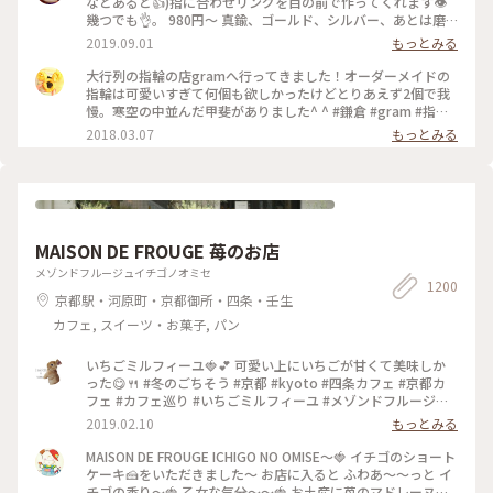
などあると👍)指に合わせリングを目の前で作ってくれます👁
幾つでも👌。 980円〜 真鍮、ゴールド、シルバー、あとは磨
きをかけるかマットな感じにするか💍😊✨✨ 今回は、左からピ
2019.09.01
もっとみる
ンキー、中指、親指と作りました😅 いつもは行列がすごいの
に、この日、整理券なし、30分並び入れました😱😱‼️(平日の
大行列の指輪の店gramへ行ってきました！オーダーメイドの
夕方) 皆さん、カップルもいだけど、グループで来られ旅の思
指輪は可愛いすぎて何個も欲しかったけどとりあえず2個で我
い出に作られたりしている方が多かったです😊 まさか、入れ
慢。寒空の中並んだ甲斐がありました^ ^ #鎌倉 #gram #指輪
ると思わなかったので、待ち時間に情報収集し勢いで作ったリ
#オーダーメイド
2018.03.07
もっとみる
ング。それでも、なんだか愛着がわきますね… 次は、重ね付け
られるのを作ろうかなぁ… #gram#旅のひととき#わたしの街#
鎌倉#リング
MAISON DE FROUGE 苺のお店
メゾンドフルージュイチゴノオミセ
1200
京都駅・河原町・京都御所・四条・壬生
カフェ, スイーツ・お菓子, パン
いちごミルフィーユ🍓💕 可愛い上にいちごが甘くて美味しか
った😋🍴 #冬のごちそう #京都 #kyoto #四条カフェ #京都カ
フェ #カフェ巡り #いちごミルフィーユ #メゾンドフルージュ
#苺 #strawberry #ストロベリー #いちご大好き#お茶にしよう
2019.02.10
もっとみる
MAISON DE FROUGE ICHIGO NO OMISE〜🍓 イチゴのショート
ケーキ🍰をいただきました〜 お店に入ると ふわあ〜〜っと イ
チゴの香り〜🍓 乙女な気分〜〜🍓 お土産に苺のマドレーヌを