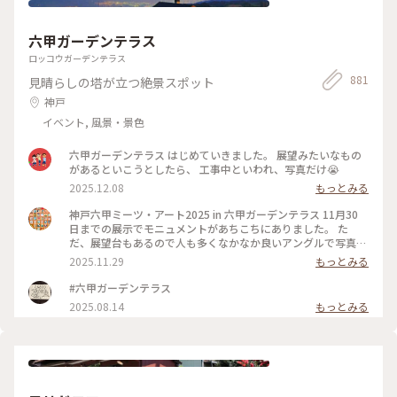
六甲ガーデンテラス
ロッコウガーデンテラス
881
見晴らしの塔が立つ絶景スポット
神戸
イベント, 風景・景色
六甲ガーデンテラス はじめていきました。 展望みたいなもの
があるといこうとしたら、 工事中といわれ、写真だけ😭
2025.12.08
もっとみる
神戸六甲ミーツ・アート2025 in 六甲ガーデンテラス 11月30
日までの展示でモニュメントがあちこちにありました。 た
だ、展望台もあるので人も多くなかなか良いアングルで写真が
撮れず💦 鹿さんとケンタウロスのような女性の妖精さんは 存
2025.11.29
もっとみる
在感があり青空にも映えて素敵でした！ 山頂からの景色も、
少し霞がかっていましたが 六甲アイランドや神戸空港が見え
#六甲ガーデンテラス
ました✈️ あと久々だったので知らなかったんですが、おむすび
2025.08.14
もっとみる
の 神社が出来ていてビックリしました（笑）