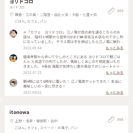
ヨリドコロ
ヨリドコロ
869
鎌倉・江の島・二階堂・由比ヶ浜・大船・七里ヶ浜
ごはん, カフェ, パン
🍚「カフェ ヨリドコロ」 江ノ電が目の前を通るこちらのお
店は、 稲村ヶ崎駅から徒歩3分ほど🚃 有名なお店なので少し列
になっていました。 テラス席は手を伸ばしたら江ノ電に触れ
そうなくらい近い..! ・ ご飯はしらす丼と卵かけご飯を注文。
2022.05.04
もっとみる
卵かけご飯は自力で泡立てる方式。 体に良さそうなメニュー
でホッと一息、、 と思ったら、江ノ電が通過するのでずっと
極楽寺駅から歩いて少しのところにある ヨリドコロで朝ごは
アトラクション気分で楽しめました♪ #春風さんぽ #ヒーリン
ん🍚 人気店で行列でしたが、美味しくあじの干物定食いただ
グ旅 #Myことりっぷ #鎌倉 #鎌倉カフェ #江ノ電
きました。 #長谷 海風が気持ちい夏の長谷でのショートトリッ
プにて🌊☀️ #鎌倉#長谷#極楽寺#ヨリドコロ#朝ごはん
2021.07.22
もっとみる
朝4時に出て6時半に着いた！ 江ノ電席ゲットできた！ 本当に
美味しいの一言に尽きる！
2021.04.02
もっとみる
itonowa
866
上野・浅草・御徒町・谷中
ごはん, カフェ, スイーツ・お菓子, パン