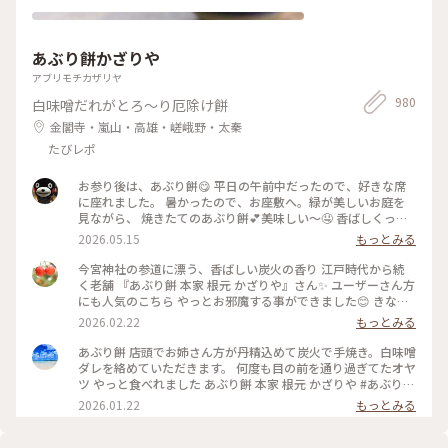
ことができました🎎😆 平安時代の装束をした お雛様や来賓や
幼稚園のお子さんたち 京都タワーのゆるキャラ かわいいたわ
わちゃんも登場😆 和紙でできた雛人形を 流していました。 園
あぶり餅かざりや
児たちの歌うひな祭りの歌に ほっこり癒され 京都の雅な伝統
行事に 少しふれることができて よかったです🥰 ・ ・ #春色さ
アブリモチカザリヤ
がし #私のことりっぷ旅 #ことりっぷ春の京都・奈良旅 #母娘
980
白味噌だれがとろ～り厄除け餅
旅 #下鴨神社 #流しびな #流し雛 #伝統行事 #桃の節句 #ひな祭
り #お雛様 #お内裏様 #雛人形 #たわわちゃん #京都 #出町柳 #
金閣寺・嵐山・高雄・嵯峨野・太秦
春 #春の京都 #ことりっぷ京都 #ひとり旅
たびレポ
お参り後は、あぶり餅😋 平日の午前中だったので、好きな席
に座れました。 暑かったので、お座敷へ。緑が美しいお庭を
見ながら、 焼きたてのあぶり餅💕美味しい〜🤤 香ばしくっ
て、次々と食べちゃいますね♪ 番茶と頂いて、小腹も満たされ
2026.05.15
もっとみる
ました〜🥰 #おやつ #あぶり餅 #門前グルメ
今宮神社の参道に漂う、香ばしい炭火の香り 江戸時代から続
く老舗 『あぶり餅 本家 根元 かざりや』さん✨ ユーザーさん方
にも人気のこちら やっとお邪魔する事ができました😊 きな粉
をまぶしたひとくちサイズのお餅を竹串に刺し 炭火で丁寧に
2026.02.22
もっとみる
あぶって作られるあぶり餅。 お店の方が次々とお餅を焼く姿
はまさに神技で、 列に並びながら見入ってしまいました。 丁
あぶり餅 店頭でお姉さん方が丹精込めて炭火で手焼き。白味噌
寧に炙られたお餅に、とろりと絡む白味噌のタレ。 ひとくち
ダレを絡めていただきます。 何度も目の前を通り過ぎてたオヤ
食べると、どこか懐かしくて優しい甘さが 本当に美味しくて
ツ やっと食べれました あぶり餅 本家 根元 かざりや #あぶり餅
足りないくらいでした（笑） 屋根の上では、お多福さん姿の
#かざりや #jun_flat
2026.01.22
もっとみる
鍾馗さんが見守ってくれてました♡ ・ 今宮神社の東門参道
は、映画「国宝」のロケ地にもなっていて 喜久雄が人力車に
乗って襲名披露のお練りをするシーンが ここで撮影されたそ