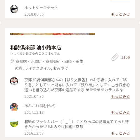
ート珈琲 #ぷりん #プリン #昔ながら #光る #レトロ #昭和レト
ロ #喫茶店 #お目当て #自家製 #京都 #ぷりんシリーズ
ホットケーキセット
2018.06.06
もっとみる
和詩倶楽部 油小路本店
わしくらぶあぶらのこうじほんてん
1159
京都駅・河原町・京都御所・四条・壬生
雑貨, ライフスタイル, おみやげ
京都 和詩倶楽部さんの【彩り文様香】 ✉お手紙に入れて「移
り香」として✨ 👛財布に入れて「残り福」として✨ 古き良き心
遣いを組み込んだ京都の逸品です😊 ❤️💛💚💙💜カラフルな可
愛い「京もの」 持ってるだけで幸せな気持ちになりますよ〜(*
2021.04.30
もっとみる
´ᵕ`*) ❁❀✿✾🤍香りは 白檀🤍❁❀✿✾ 伝統文様の説明は写真5
枚目を見てくださいね✨ * 白檀はふくよかで優美さを兼ね備え
あれこれ悩む(^｡^)
高貴な心打つ香りがします(*´˘`*)♡♡♡ 大好きな香りです(｡･
2017.12.13
もっとみる
ω･｡)❁。🌼.*･ﾟ .ﾟ･*. * 古代より人の心を捉え 和らげてきた香
り。 お寺にいるような落ち着いた気持ちになります😌 * 今日
和紙のブックカバー（＾_＾） ことりっぷの記事見てずっと行
で4月も最終日。 過ぎ行く春を名残惜しみ 桜のお香をたきまし
きたかった♡ #おみやげ図鑑 #京都
た･:*:･(*´ｴ｀*)･:*:･ 🌸桜だけど 白檀の香りです😆 🐱にゃんこ
2016.12.07
もっとみる
のお香立てを見せたかったの〜😜 * 我慢がまんの連休ですが
お家時間も楽しく豊かに過ごしましょ💕 ～