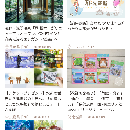
【旅先診断】あなたの“いま”にぴ
長野・浅間温泉「界 松本」がリニ
ったりな旅先が見つかる♪
ューアルオープン。信州ワインと
音楽に浸るエレガントな湯宿へ
長野県
[PR]
2026.08.05
2026.05.15
【改訂版発売♪】「角館・盛岡」
【チケットプレゼント】水辺の世
「仙台」「鎌倉」「伊豆」「軽井
界から浮世絵の世界へ。「広島も
沢」「伊勢志摩」国内6エリアと
とまち水族館」ではじまるアート
海外1エリアがリニューアル
さんぽ
広島県
[PR]
2026.07.31
宮城県
2026.07.09