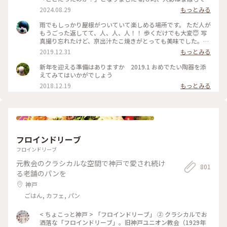
開店準備におわれるスタッフ 並ぶ海鮮があまりに美味しそう
2024.08.29
もっとみる
で、心残りになりました #ことりっぷ旅2024 #京都旅
雨でもしっかり屋根がついていて楽しめる場所です。 ただ人が
もうごった返してて、人、人、人！！ 歩くだけでも大変😇 写
真撮り忘れたけど、京出汁たこ焼きがとっても美味でした。冬
にぴったりで、とても温かかったです。 湯葉クリームコロッケ
2019.12.31
もっとみる
はオリーブオイルを使って揚げているらしく、そんなに脂っこ
くなかったです。 たこは頭のところにうずらの卵がはいってい
新年を迎える準備はありますか 2019.1 おめでたい陶器を添
ます。噛みきりやすく、ぺろっと食べれます😋 #冬の京都 #京
えてみてはいかがでしょう
都グルメ #食べ歩き #ことりっぷ京都 #そうだ京都に行こう
2018.12.19
もっとみる
フロインドリーブ
フロインドリーブ
元教会のクラシカルな空間で神戸で愛され続け
801
る老舗のパンを
神戸
ごはん, カフェ, パン
< ちょこっと神戸 > 「フロインドリーブ」 ② クラシカルでお
洒落な「フロインドリーブ」。旧神戸ユニオン教会（1929年