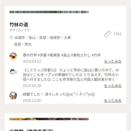
竹林の道
チクリンノミチ
1552
金閣寺・嵐山・高雄・嵯峨野・太秦
風景・景色
春の竹林 #京都 #電車旅 #嵐山 #春色さがし #竹林
2024.04.22
もっとみる
【ことりっぷ京都22】 ちょっと早めに嵐山に着いたので、お
店はどこもオープンの準備中でした😵 とりあえず、竹林の小
径へ行きました😊 ここも修学旅行生と外国人観光客が多く、
特に中国系の方の声が竹林の中に響いていました🤫 竹林の小
2023.05.28
もっとみる
径には人力車専用の道が整備されており、外国人観光客を乗せ
た人力車に出会いました😄 #私のことりっぷ旅 #京都 #竹林の
綺麗でした！ 清々しかった(((o( *＞Å＜*)o)))
小径 #人力車 令和５年５月21日撮影
2020.12.06
もっとみる