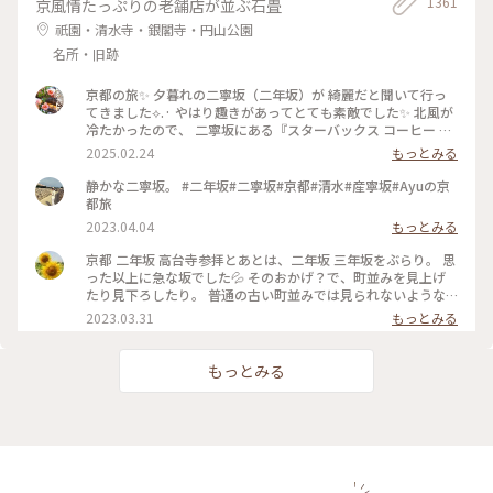
1361
京風情たっぷりの老舗店が並ぶ石畳
祇園・清水寺・銀閣寺・円山公園
名所・旧跡
京都の旅✨ 夕暮れの二寧坂（二年坂）が 綺麗だと聞いて行っ
てきました︎︎⟡.· やはり趣きがあってとても素敵でした✨ 北風が
冷たかったので、 二寧坂にある『スターバックス コーヒー 京
都二寧坂ヤサカ茶屋店』さんへ行き コーヒーであたたまりま
2025.02.24
もっとみる
した☕️✨ 抹茶バターサンドも美味しかった♡ こちらのスタバ
は、 築100年を超える伝統的な日本家屋の店舗で、 畳の間で
静かな二寧坂。 #二年坂#二寧坂#京都#清水#産寧坂#Ayuの京
コーヒー体験が楽しめます。 私の隣にいた観光客さんが、 畳
都旅
の間はどこかと聞いてこられたので こちらですよとお伝えし
2023.04.04
もっとみる
ました😊 観光客さんは「ここに来るのが 夢だったんです✨」
と話していました。 その気持ちがよくわかります。 とても素
京都 二年坂 高台寺参拝とあとは、二年坂 三年坂をぶらり。 思
敵なスタバでした⟡.·*. のんびりと散策が楽しい 夕暮れのニ寧
った以上に急な坂でした💦 そのおかげ？で、町並みを見上げ
坂でした(˶ˊᵕˋ˵)✨ #二寧坂 #二年坂 #京都 #京都旅 #スターバ
たり見下ろしたり。 普通の古い町並みでは見られないような
ックスコーヒー京都二寧坂ヤサカ茶屋店 #スタバ #ぽかぽか #
風景でした。 そして、見たかった町並み越しの五重塔✨ ちょ
2023.03.31
もっとみる
夕暮れの二寧坂
うどお庭からしだれ桜の枝が出ていて、フォトスポットになっ
ていました☺️ #私のことりっぷ旅 #花だより #レトロな街 #My
ことりっぷ #二年坂 #二寧坂 #三年坂 #法観寺 #五重塔 #京都 #
もっとみる
お花見 #桜