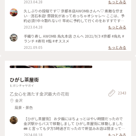
酒🍶♡ 素敵時間でした〜 #わたしのことりっぷ旅 #AWOMB #
2023.04.28
もっとみる
京都 #烏丸本店 #手織り寿司
久しぶりの投稿です♡ 京都本店AWOMBさんへ♡ 素敵な佇ま
い…流石本店! 雰囲気があってめっちゃオシャレ〜 ここは、予
約必須‼︎中々取れない‼︎ 早めに予約して行くのをおすすです♡
GW人すごそうですね… #京都 #AWOMB #烏丸本店 #手織り寿
2023.04.28
もっとみる
司
手織り寿し AWOMB 烏丸本店 さんへ 2021/9/3 #京都 #烏丸 #
ランチ #寿司 #鮨 #オススメ
2021.09.05
もっとみる
ひがし茶屋街
ヒガシチャヤガイ
2343
乙女心を満たす金沢最大の花街
金沢
風景・景色
【ひがし茶屋街】 お夕飯にはちょっとはやい時間だったので
金沢駅からバスで移動しまして ひがし茶屋街に移動しました
🚌 と言っても夕方5時過ぎだったので軒並みお店は閉まってる
ー😱 お目当てだったカフェも金箔ソフトも油取り紙も買えな
2024.08.18
もっとみる