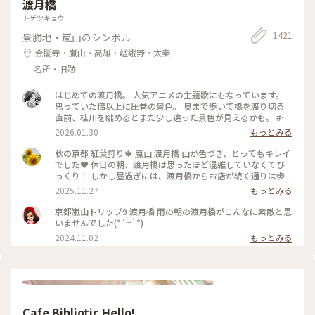
渡月橋
トゲツキョウ
1421
景勝地・嵐山のシンボル
金閣寺・嵐山・高雄・嵯峨野・太秦
名所・旧跡
はじめての渡月橋。 人気アニメの主題歌にもなっています。
思っていた倍以上に圧巻の景色。 奥まで歩いて橋を渡り切る
直前、桂川を眺めるとまた少し違った景色が見えるかも。 #渡
月橋 #嵐山 #京都旅行 #嵐電 #京都観光
2026.01.30
もっとみる
秋の京都 紅葉狩り🍁 嵐山 渡月橋 山が色づき、とってもキレイ
でした❤️ 休日の朝、渡月橋は思ったほど混雑していなくてび
っくり！ しかし昼過ぎには、渡月橋からお店が続く通りは歩
行者天国になり多くの人でごったがえし、ボート乗り場では長
2025.11.27
もっとみる
蛇の列で60分待ちになってました😳 2025.11.23 #渡月橋 #紅
葉 #嵐山 #京都 #ことりっぷ #秋の装い
京都嵐山トリップ9 渡月橋 雨の朝の渡月橋がこんなに素敵と思
いませんでした(*´꒳`*)
2024.11.02
もっとみる
Cafe Bibliotic Hello!