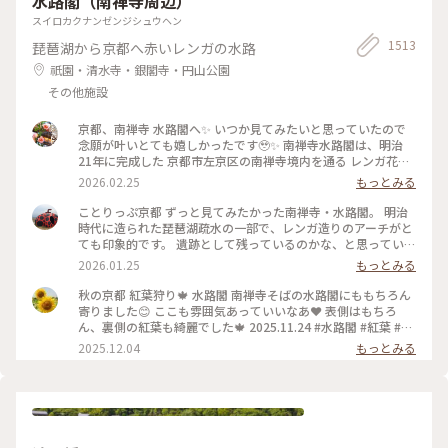
水路閣（南禅寺周辺）
スイロカクナンゼンジシュウヘン
1513
琵琶湖から京都へ赤いレンガの水路
祇園・清水寺・銀閣寺・円山公園
その他施設
京都、南禅寺 水路閣へ✨ いつか見てみたいと思っていたので
念願が叶いとても嬉しかったです🥹✨ 南禅寺水路閣は、明治
21年に完成した 京都市左京区の南禅寺境内を通る レンガ花崗
岩造りのアーチ型水道橋。 琵琶湖疏水事業の一環として 田辺
2026.02.25
もっとみる
朔郎氏が設計しました。 レトロなアーチがとても雰囲気があ
ります✨ 最後の写真は、上から見た写真です😊 帰りは水路横
ことりっぷ京都 ずっと見てみたかった南禅寺・水路閣。 明治
の道を散策しながら 駅に向かいました👣 #南禅寺水路閣 #京都
時代に造られた琵琶湖疏水の一部で、レンガ造りのアーチがと
#開運旅 #水路閣 #南禅寺
ても印象的です。 遺跡として残っているのかな、と思っていた
のですが水路橋に上がることが出来て、琵琶湖の水が京都に流
2026.01.25
もっとみる
れていく水路のすぐ横を歩くことも出来ます。けっこう感動で
した。 #開運旅#京都#南禅寺#水路閣#琵琶湖疏水
秋の京都 紅葉狩り🍁 水路閣 南禅寺そばの水路閣にももちろん
寄りました😊 ここも雰囲気あっていいなあ❤️ 表側はもちろ
ん、裏側の紅葉も綺麗でした🍁 2025.11.24 #水路閣 #紅葉 #紅
葉狩り #京都 #ことりっぷ #秋の装い
2025.12.04
もっとみる