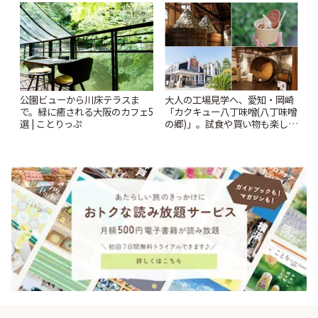
ー開催中】 | ことりっぷ
ぷ
公園ビューから川床テラスま
大人の工場見学へ、愛知・岡崎
で。緑に癒される大阪のカフェ5
「カクキュー八丁味噌(八丁味噌
選 | ことりっぷ
の郷)」。試食や買い物も楽しみ
♪ | ことりっぷ