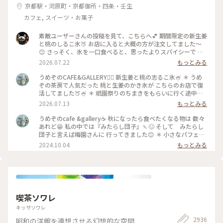
京都駅・河原町・京都御所・四条・壬生
カフェ, スイーツ・お菓子
素敵ユーザーさんの投稿を見て、こちらへ💕 期間限定の新生姜
と桃のしるこ氷🍑 お店に入ると大概の方が注文してました〜
😊 さっそく、氷を一口食べると、思ったよりスパイシーで 生
姜の風味が口いっぱい広がります🥰 氷で生姜…はじめて…！
2026.07.22
もっとみる
桃も程よい量で、食べ進めると下には、こし餡！ だから、し
るこなんですね〜🤔 頼んだ時は、何でだろうと思ったけど、な
うめぞのCAFE&GALLERY🏳️‍🌈 新生姜と桃の志るこ氷🍧 ＊ うめ
るほど〜です😘 この後も、山鉾巡りなので、あっという間に
ぞの茶房で人気だった 桃と生姜のかき氷が こちらのお店で復
汗💦になるけど、 真夏に食べるかき氷🍧、魅力的ですよね✨✨
活してました🍑🍧 ＊ 祇園祭りのちまきをもらいに行く途中に
#かき氷 #桃のかき氷
寄ろうかなどうしようかな？と 考えながら前を通ったら桃氷
2026.07.13
もっとみる
の看板でていたので スルーできませんでした😆 ＊ ぴりりとく
る新生姜のシロップが すごいアクセントになって🫚 合間合間
うめぞのcafe &gallery☕️ 秋になったら食べたくなる物は 数々
にみずみずしい桃のスライスを いただきます🍑 ちょっと見え
あれど😁 私の中では『みたらし団子』🍡😊 そして みたらし
づらいですが 中にはもっちり白玉と そしてこし餡が入ってい
団子と言えば梅園さんに 行ってきました😊 ＊ 小さなパフェと
るので 最後には、しるこ氷としていただきました😊 ＊ 人気か
みたらし団子のセット🩷 この小さなパフェのセットが復活し
2024.10.04
もっとみる
き氷だけに🍧 私が最後の一杯だったようで 注文したあとにす
て 小躍りです😁 パフェにはわらび餅と小さな抹茶アイスとク
ぐに看板が引き上げられました💦 後からくる人くる人残念が
ッキーの シンプルなパフェで みたらし団子な合間に食べると
っておられたので （先注文のレジ横の席でした） 暑い中を目
相乗効果でとっても美味しいです😊 もちもちで焦げ目が香ば
当てに来て🍑なかった時の衝撃を 考えたら、食べられて本当
しい 蜜がたっぷりのみたらし団子はやっぱり 美味しかったで
に幸せでした😊 ＊ ギャラリーでは風鈴展が🎐 陶器のブルーの
す🩷 ＊ 投稿の度に言っているような気もしますが 同じ梅園さ
かわいい風鈴たちでした😊 #京都カフェ #かき氷 #桃活 #う
んでも三条店は行列出来てますが こちらはいつもすんなり入
喫茶ソワレ
めぞの #梅園
れます😊 店内の配置を変えられたようで✨ 奥の中庭前の席が2
人席になり 通い始めて幾数年 初めて窓際に座る事ができま
キッサソワレ
した😊 中庭がいい感じです😊🌳 ＊ うめぞのcafe＆galleryは
2936
昭和の洋館を連想させる幻想的な空間
ちょっと甘い物が食べたいなぁーと 思う時に足が向いてしま