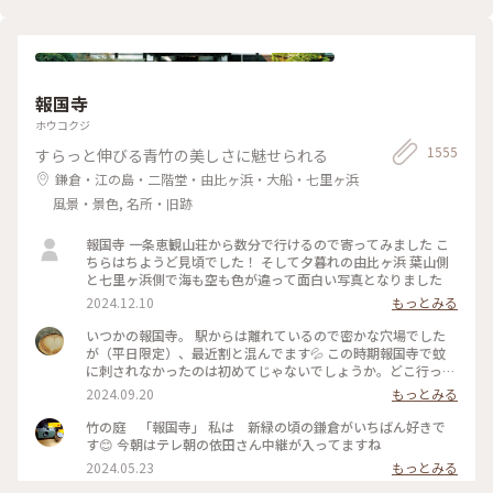
な美術館でした💕 ✳︎ 『コレクション展2 文字の可能性』
この時の展覧会はテーマが重く、見るのが辛くて途中でギブア
2025年9月27日(土) - 2026年1月18日(日） ✳︎ 『SIDE CORE
ップしてしまいました… 館内をぐるっと回っていると雨が止
Living road, Living space / 生きている道、生きるための場
み、上から覗くプールが見られるようになり急いで見学！ も
所』 2025年10月18日(土) - 2026年3月15日(日) #金沢21世紀
のの数分でまた雨が降り始めて見学中止になり、少しの間でし
美術館 #コレクション展2文字の可能性
たが見られて良かったです😊 館内外にアート作品に溢れ、か
#SIDECORELivingroadLivingspace/生きている道生きるため
報国寺
わいいラビットチェアや、憧れのアルネ・ヤコブセンデザイン
の場所 #ことりっぷと一緒 #金沢 #金沢旅
のアントチェアやスワンチェアに座れたのも満足✨ 女子トイレ
ホウコクジ
の中にもアートがありました🎨 #夏の北陸旅 #北陸旅 #金沢21
1555
すらっと伸びる青竹の美しさに魅せられる
世紀美術館 #美術館 #金沢 #石川 #アートな景色
鎌倉・江の島・二階堂・由比ヶ浜・大船・七里ヶ浜
風景・景色, 名所・旧跡
報国寺 一条恵観山荘から数分で行けるので寄ってみました こ
ちらはちようど見頃でした！ そして夕暮れの由比ヶ浜 葉山側
と七里ヶ浜側で海も空も色が違って面白い写真となりました
2024.12.10
もっとみる
いつかの報国寺。 駅からは離れているので密かな穴場でした
が（平日限定）、最近割と混んでます💦 この時期報国寺で蚊
に刺されなかったのは初めてじゃないでしょうか。どこ行っ
た〜🦟 #ことりっぷ旅2024 #鎌倉
2024.09.20
もっとみる
竹の庭 「報国寺」 私は 新緑の頃の鎌倉がいちばん好きで
す😊 今朝はテレ朝の依田さん中継が入ってますね
2024.05.23
もっとみる