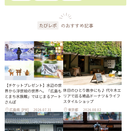
のおすすめ記事
たびレポ
【チケットプレゼント】水辺の世
休日のひとり散歩にも♪ 代々木エ
界から浮世絵の世界へ。「広島も
リアで巡る絶品ドーナツ＆ライフ
とまち水族館」ではじまるアート
スタイルショップ
さんぽ
広島県
[PR]
2026.07.31
東京都
2026.08.02