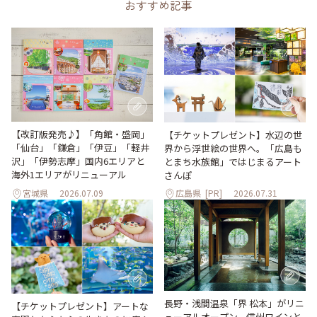
おすすめ記事
【改訂版発売♪】「角館・盛岡」
【チケットプレゼント】水辺の世
「仙台」「鎌倉」「伊豆」「軽井
界から浮世絵の世界へ。「広島も
沢」「伊勢志摩」国内6エリアと
とまち水族館」ではじまるアート
海外1エリアがリニューアル
さんぽ
宮城県
2026.07.09
広島県
[PR]
2026.07.31
長野・浅間温泉「界 松本」がリニ
【チケットプレゼント】アートな
ューアルオープン。信州ワインと