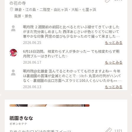
の花の寺
鎌倉・江の島・二階堂・由比ヶ浜・大船・七里ヶ浜
風景・景色
明月院 ２週間前の前回と比べるとだいぶ褪せてきていました
がまだ充分楽しめました 西洋あじさいが色とりどりに咲いて
華やかな印象 円窓の並びも少なかったので撮って来ました 裏
庭園の菖蒲の復活を願います
2026.06.25
もっとみる
6月16日訪問。 相変わらず人が多かったー でも相変わらず明
月院ブルーはきれいでした✨
2026.06.17
もっとみる
明月院@北鎌倉 混んでるとわかってても行きますよねー 今年
は裏庭園の菖蒲が全滅とのことで…ｼﾖｯｸ- 丸窓の行列がハンパ
なく…裏庭園の出口方面へズラリと100人くらいいたかも👀 装
飾のあじさいがとても素敵だったのでそりゃー撮りたくなりま
2026.06.13
もっとみる
すよねー(ﾜｶﾙｰ) 写真もなかなか撮りづらいほどの人混み 急な方
向転換や振り返りは注意⚠️です バッグとか当たりますし当て
られます すれ違いも譲り合いでマナーは守られてますがとっ
ても疲れます… 夕方の空いてる時間を狙うのがいいのかもです
祇園きなな
ギオンキナナ
1371
なめらかな口どけの定番スイーツ