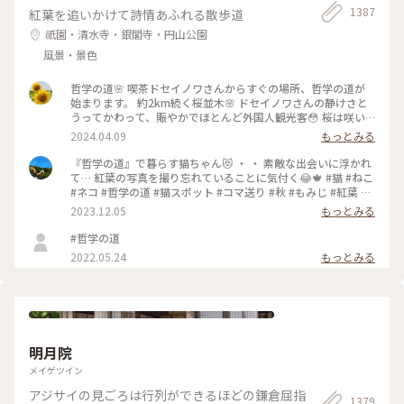
1387
紅葉を追いかけて詩情あふれる散歩道
祇園・清水寺・銀閣寺・円山公園
風景・景色
哲学の道🌸 喫茶ドセイノワさんからすぐの場所、哲学の道が
始まります。 約2km続く桜並木🌸 ドセイノワさんの静けさと
うってかわって、賑やかでほとんど外国人観光客😳 桜は咲い
ているのに異国を旅行しているような気分になります☺️ 途中
2024.04.09
もっとみる
で霊鑑寺に寄りながら、気持ちのいいお散歩になりました🌸 #
哲学の道 #桜 #お花見 #京都 #春色さがし #電車旅
『哲学の道』で暮らす猫ちゃん😻 ・ ・ 素敵な出会いに浮かれ
て… 紅葉の写真を撮り忘れていることに気付く😂🍁 #猫 #ねこ
#ネコ #哲学の道 #猫スポット #コマ送り #秋 #もみじ #紅葉 #
京都紅葉 #京都散策 #京都 #左京区 #岡崎エリア #kyoto #こと
2023.12.05
もっとみる
りっぷ京都 #私のことりっぷ旅 #カフー
#哲学の道
2022.05.24
もっとみる
明月院
メイゲツイン
アジサイの見ごろは行列ができるほどの鎌倉屈指
1379