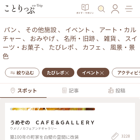
ガイド・マガジン
パン
、
その他施設
、
イベント
、
アート・カル
チャー
、
おみやげ
、
名所・旧跡
、
雑貨
、
スイ
ーツ・お菓子
、
たびレポ
、
カフェ
、
風景・景
色
絞り込む
たびレポ
イベント
アクティビ
スポット
記事
投稿
うめぞの ＣＡＦＥ＆ＧＡＬＬＥＲＹ
ウメゾノカフェアンドギャラリー
3228
築100年の町家を白壁の空間に改装