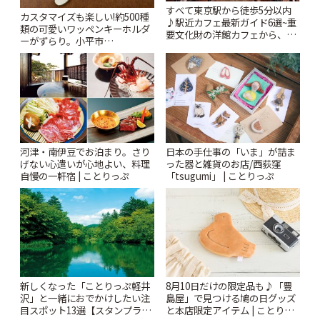
すべて東京駅から徒歩5分以内
カスタマイズも楽しい!約500種
♪駅近カフェ最新ガイド6選~重
類の可愛いワッペンキーホルダ
要文化財の洋館カフェから、改
ーがずらり。小平市
札すぐのレトロ喫茶まで~ | こと
「Kimamaya T&K」 | ことりっ
りっぷ
ぷ
河津・南伊豆でお泊まり。さり
日本の手仕事の「いま」が詰ま
げない心遣いが心地よい、料理
った器と雑貨のお店/西荻窪
自慢の一軒宿 | ことりっぷ
「tsugumi」 | ことりっぷ
新しくなった「ことりっぷ軽井
8月10日だけの限定品も♪「豊
沢」と一緒におでかけしたい注
島屋」で見つける鳩の日グッズ
目スポット13選【スタンプラリ
と本店限定アイテム | ことりっ