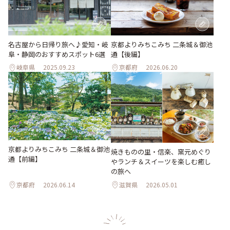
名古屋から日帰り旅へ♪愛知・岐
京都よりみちこみち 二条城＆御池
阜・静岡のおすすめスポット6選
通【後編】
岐阜県
2025.09.23
京都府
2026.06.20
京都よりみちこみち 二条城＆御池
焼きものの里・信楽、窯元めぐり
通【前編】
やランチ＆スイーツを楽しむ癒し
の旅へ
京都府
2026.06.14
滋賀県
2026.05.01