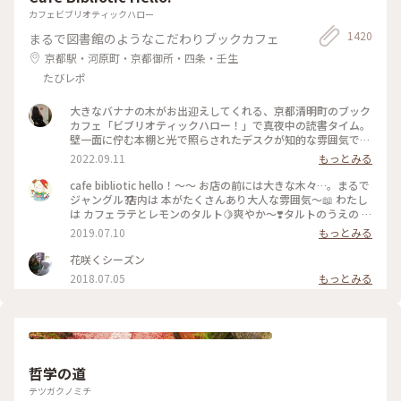
カフェビブリオティックハロー
1420
まるで図書館のようなこだわりブックカフェ
京都駅・河原町・京都御所・四条・壬生
たびレポ
大きなバナナの木がお出迎えしてくれる、京都清明町のブック
カフェ「ビブリオティックハロー！」で真夜中の読書タイム。
壁一面に佇む本棚と光で照らされたデスクが知的な雰囲気で、
これぞ大人カフェでした。2階に貫けている本棚を見に行く
2022.09.11
もっとみる
と、ちょっとスケスケの渡り廊下でスリリング。スイーツもド
リンクも美味しくて、夜遅くまでやっているのも嬉しくて。。
cafe bibliotic hello！〜〜 お店の前には大きな木々…。まるで
これは出張の度に立ち寄りそうです。築150年以上の町屋をリ
ジャングル⁇ 店内は 本がたくさんあり大人な雰囲気〜📖 わたし
ノベしたというところも見応えあり。観光というよりも、ロー
は カフェラテとレモンのタルト🍋爽やか〜❣️タルトのうえの レ
カルに寄り添っているようで温かい空気も感じました。 #私の
モンのドライフルーツがめちゃくちゃ美味しい❣️ カフェの横で
2019.07.10
もっとみる
ことりっぷ2022 #Myことりっぷ #京都カフェ #ブックカフ
は パンも販売してます。こちらも魅力的でしたが またの機会
ェ #読書 #ガトーショコラ #コーヒー
に〜 #京都#カフェ#レモンタルト
花咲くシーズン
2018.07.05
もっとみる
哲学の道
テツガクノミチ