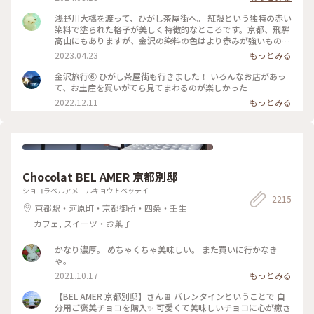
いのー⁈😭な様子でしたが 食べ歩きやお買い物ができない代わ
りに 夕方になりだいぶ涼しくなった古い街並みを 観光客少な
浅野川大橋を渡って、ひがし茶屋街へ。 紅殻という独特の赤い
めで堪能できたのでそれはそれでヨシです👍 賑やかなひがし
染料で塗られた格子が美しく特徴的なところです。京都、飛騨
茶屋街はまた今度のお楽しみに取っておくとして 昔の風情を
高山にもありますが、金沢の染料の色はより赤みが強いものだ
堪能しつつ夕涼みのお散歩になりました🚶🚶‍♀️ （2024.8.11） #
そう。 茶屋街以外でも、市内のあちこちでこの木虫籠(きむす
2023.04.23
もっとみる
古い街並み #ひがし茶屋街 #ひゃくまんさん #夕涼み #お散歩 #
こ)と呼ばれる、むしかごのような細い格子を見かけました。
北陸応援旅 #ドライブ旅 #金沢 #ことりっぷ金沢 #クラシカル
風情があり素敵です。 東料亭組合の前を通ると、芸妓さんの三
金沢旅行⑥ ひがし茶屋街も行きました！ いろんなお店があっ
な街 #ことりっぷ旅2024
味線のお稽古の音が聞こえてきました。 石畳の上をのんびり
て、お土産を買いがてら見てまわるのが楽しかった
歩いて、古都の散策を楽しみます♪ 金沢旅③ #ひがし茶屋街 #
2022.12.11
もっとみる
金沢 #私のことりっぷ旅 #レトロな街
Chocolat BEL AMER 京都別邸
ショコラベルアメールキョウトベッテイ
2215
京都駅・河原町・京都御所・四条・壬生
カフェ, スイーツ・お菓子
かなり濃厚。 めちゃくちゃ美味しい。 また買いに行かなき
ゃ。
2021.10.17
もっとみる
【BEL AMER 京都別邸】さん🍫 バレンタインということで 自
分用ご褒美チョコを購入✨ 可愛くて美味しいチョコに心が癒さ