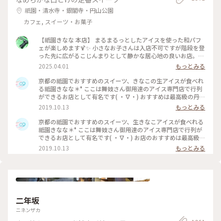
祇園・清水寺・銀閣寺・円山公園
カフェ, スイーツ・お菓子
【祇園きなな 本店】 まるまるっとしたアイスを使った和パフ
ェが楽しめます🍹✨ 小さなお子さんは入店不可ですが階段を登
った先に広がるこじんまりとして静かな居心地の良いお店。
パフェはきなこや抹茶、黒ゴマなどを使った和なものからティ
2025.04.01
もっとみる
ラミスの入ったイタリアン風、ベリーを使ったものなど様々。
アイスの食べ比べやふわふわのかき氷、焼き菓子、クロックム
京都の祗園でおすすめのスイーツ、きなこの生アイスが食べれ
ッシュのようなフードメニューもあります。 こちらもアニメ・
る祗園きなな＊° ここは舞妓さん御用達のアイス専門店で行列
名探偵コナンで取り上げられました✨ #京都グルメ #京都 #祇
ができるお店として有名です( ・∇・) おすすめは最高級の丹波
園 #本店 #人気店 #聖地巡礼 #パフェ #きなこ #黒ゴマ #アイス
黒豆を使用したきなこの生アイス『できたてきなな』。(600円
2019.10.13
もっとみる
クリーム #かき氷 #フォトジェニック #名探偵コナン
ほうじ茶付)なんと添加物、保存料、卵を一切使ってません。
濃厚なのに甘すぎず、口どけが最高で本当においしかったので
京都の祗園でおすすめのスイーツ、生きなこアイスが食べれる
京都にきたらまた立ち寄りたいお店の1つになりました♡ #京
祗園きなな＊° ここは舞妓さん御用達のアイス専門店で行列が
都#おすすめ#スイーツ#アイス#秋の味覚ゴーラー隊#きなこ
できるお店として有名です( ・∇・) お店のおすすめは最高級の
丹波黒豆を使用したきなこの生アイス『できたてきなな』。
2019.10.13
もっとみる
(600円ほうじ茶付)なんと添加物、保存料、卵を一切使ってま
せん。 濃厚なのに甘すぎず、口どけが最高で本当においしかっ
たので京都にきたらまた立ち寄りたいお店の1つになりました
♡ #京都#おすすめ#スイーツ#アイス#秋の味覚ゴーラー隊#き
なこ
二年坂
ニネンザカ