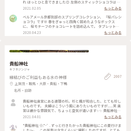
れ ほっとひと息できました😍 左側のスティックショコラは キ
ャラメルやルビーチョコ、 右側はお酒入りチョコや 京都産の
2021.02.05
もっとみる
抹茶や宮崎県産日向夏 愛媛県産ほうじ茶など チョコと一言で
言っても たくさんの味を楽しめる✨ パッケージやデザインも
ベルアメール京都別邸のスプリングコレクション、 『桜パレシ
とても可愛いので ご褒美チョコでもプレゼント用でも どちら
ョコラ』です🌸 春をぎゅっと四角く固めたようなボックス
にもおすすめの詰め合わせです♡ #ほっとひと息 #バレンタイ
に、 桜モチーフのチョコレートを詰め込んで。 タブレットも
ン #スイーツ好き #ゴーラー隊
良いですが、丸いかたちは 丸窓から桜を覗くような和を感じ
2020.04.23
もっとみる
ます。 右から ・桜ブラン・桜ノワール・桜ルビー・桜ミル
ク・桜フレーズ です。 桜の花のフレークやストロベリーにフ
ランボワーズ、 ナッツやドライフルーツのトッピング。 桜の
香りのミルクチョコやルビーチョコを使用し、 一枚ずつ違う
味を楽しめます♪ 金銀のキラキラと満開の桜、 テーブルの上
でのお花見も良いですね😊 #ベルアメール #BELAMER #京都 #
貴船神社
桜 #桜スイーツ #和スイーツ #チョコレート #お取り寄せ #手み
やげ #おみやげ
キフネジンジャ
2007
縁結びのご利益もある水の神様
上賀茂・鞍馬・大原・貴船・下鴨
名所・旧跡
貴船神社奥宮にある連理の杉。杉と楓が和合した、とても珍し
いものです。 夫婦はこういう風にありたいものですが......笑 奥
宮は厳かな雰囲気で、ちょっと空気が違います✨✨ 貴船神社ま
で行かれたら、是非行ってみてほしいです。
2021.04.01
もっとみる
*貴船神社 ❀.*･ﾟ . ずっと行きたかった貴船神社にこの夏行けま
した～。 . この写真は夕方くらいに撮影したのですが、とても