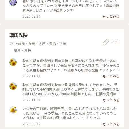
暑い😵💦 抹茶のカキ氷をイメージしていたら、、、 あんこた
っぷりのってきたー💦 モチモチの白玉に癒されて☺️ #雲母 #鎌
倉 #涼しげスイーツ #鎌倉ランチ
2020.07.20
もっとみる
瑠璃光院
1706
上賀茂・鞍馬・大原・貴船・下鴨
風景・景色
秋の京都🍁瑠璃光院 机の天板に紅葉が映り込む光景が一番の
見所ですが、素晴らしい光景が随所に見られます。 小窓から見
える景色も絵画のようで、お座敷から眺める庭園はライトアッ
プされてさらに雅です✨ 拝観が終わり、山門をくぐって振り返
2022.11.28
もっとみる
ると、こちらも美しくライトアップされていました🍁♥️
2022.11.23 #秋いろとりどり #Myことりっぷ #瑠璃光院 #紅葉
秋の京都🍁瑠璃光院 秋の特別拝観へ予約して行きました。 予
狩り #紅葉 #京都
想していた予約開始時期より早く出遅れてしまい、予約できた
のは11/23の16:40から17:00の時間帯でした。 紅葉の見頃はど
うかしら。昼でもなく夜でもなく。どんなふうに見えるんだろ
2022.11.28
もっとみる
うと不安でしたが、薄暗くなってライトアップも始まった頃。
予想していた以上の素晴らしい風景がひろがっていました✨ 新
いつかの京都旅、瑠璃光院。 青もみじがそれはそれは美しか
緑の頃とはまた違って雅な世界✨ 皆さんお行儀よく、机で満足
った思い出。 今の季節、またこんな光景になっているのでし
のいく写真を撮ったら後ろに並んでいる人に代わります。 敷居
ょうね。 #京都 #旅の思い出 #おうちでことりっぷ
を額縁に見立てて遠目から写真を撮ろうとしたら避けてくださ
2020.05.05
もっとみる
ったり。 最初、夫は「春にも行ったのに」とブツブツ文句を