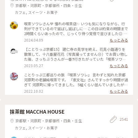
うお店です😊 #京都カフェ #パフェ活2024 #みたらし団子 #秋
京都駅・河原町・京都御所・四条・壬生
の彩り #クラシカルな街 #私の好きな京都
カフェ, スイーツ・お菓子
喫茶ソワレさん💙 憧れの喫茶店✨ いつも気になりながら、行
列ができているので延ばし延ばしに… この日は約束の時間まで
2時間くらいあったので、じっくり待つ覚悟で並びました😊 待
つ間も皆さんの投稿で拝見していた青の世界を想像し、ワクワ
2024.04.09
もっとみる
ク💓 結局1時間ほど待ち、店内へ。 1番奥の、部屋が見渡せる
席に着きました。 深く青く、まるで別世界に入ったようです
【ことりっぷ京都15】 建仁寺の見学を終え、花見小路通りを
💙 ぶどうの透かし彫りやライトもクラシックでキレイ✨ 頼ん
散策して、十八番屋花花（写真撮ってません😢）でお買い物し
だのはご存じゼリーポンチ🌈✨ キレイ～✨ 優しいランプの明か
た後、さっちぶうさんが一番❓行きたがっていた「喫茶ソワ
りにかざすとキラキラします✨ ゼリーの懐かしい感じや優しい
レ」さんに向かいました😊 人気のお店なので長蛇の列ができ
2023.05.27
もっとみる
炭酸もいい！ 中の氷がゼリーと同じサイズで、ゼリーだと思
ていると覚悟して行ったのですが、運良く２組しか待っていま
って口に入れてびっくりしてしまいました💦 あっという間に
せんでした😄 15分くらいで案内され、２階の窓側の席へ。若
ことりっぷ三都巡りの旅 『喫茶ソワレ』 言わずと知れた京都
食べ終わってしまいました😣 まだこの雰囲気の中にいたくて
いグループばっかり😱 あ、でも、男性だけで来ているグルー
河原町の老舗純喫茶です。 『恵文社』さんですっかり時間が過
コーヒーでも頼みたい…と思いましたが、きっと外には長い行
プも😊 私はヨーグルトポンチ、さっちぶうさんはゼリーポン
ぎて 河原町に帰ってきました。 5組くらい並んでいましたが、
列ができているでしょうからお店を後にしました。 またこの
チフロートを注文しました。 店内の雰囲気は、暗めの照明で
次々と呼ばれて すんなりと入店できました。 昔ながらのお店
2022.10.02
もっとみる
特別な空間に会いに行きたいです💙 #電車旅 #喫茶ソワレ #喫
したが、落ち着いていて良い雰囲気でした。 美味しくいただ
を守っておられ、 狭い店内ですが、運良く2階の窓辺の 小さな
茶店 #青の世界 #ゼリーポンチ #京都
いてお店を出たのですが、10組くらいが列を作っていました
テーブルにすわれました。 ひんやり涼しげなゼリーポンチを
😳 #私のことりっぷ旅 #京都 #喫茶ソワレ #ヨーグルトポンチ
たのんで 文庫本を読みながら、ひと休みです。 灯りの抑えら
#ゼリーポンチフロート 令和５年５月20日撮影
れた落ち着いた店内は 天井の梁や調度品もシックで美しく 昭
抹茶館 MACCHA HOUSE
和の香りが漂っていますが、 お客さんは若い観光客の方が多
2541
かったです。 お席もすごく近いのですが、 コーナーだったの
京都駅・河原町・京都御所・四条・壬生
で ひっそりと自分の時間を過ごせました✨ ゆるり京都の街歩
カフェ, スイーツ・お菓子
きを楽しむことが できた素敵な1日でした。 ・ ・ #私のことり
っぷ2022 #秋いろとりどり #Myことりっぷ #休日ドライブ #喫