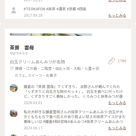
#TEOKAFON #抹茶 #濃茶 #京都 #四条
2017.09.28
もっとみる
茶房 雲母
サボウキララ
1786
白玉クリームあんみつが名物
鎌倉・江の島・二階堂・由比ヶ浜・大船・七里ヶ浜
カフェ, スイーツ・お菓子
鎌倉の『茶房 雲母』でくずきり。 旦那さんが頼んでくれた
「くずきりと白玉きな粉のセット」。 白玉を食べに行ったけ
ど、くずきりすごく美味しかった。 くろみつと抹茶みつが選べ
ます。 1時間待ちを想定して行ったら、30分も待たずに入れ
2026.03.01
もっとみる
た。 梅の見える特等席。 けど、席についてから出てくるまで
30分弱かかったので、だいたい1時間。 1時間くらいなら、並
私の大好きな鎌倉雲母さんの抹茶クリームあんみつ 白玉が大
んでも食べたいクオリティ。 #神奈川#鎌倉#茶房雲母#白玉#お
きくもちもちで食べ応えがあり程よい甘さの抹茶アイスがまた
もちずき#Ayuのおやつ#はじめての鎌倉
美味しい😋 #鎌倉#和#甘味#あんみつ#抹茶クリームあんみつ#
雲母
2023.06.17
もっとみる