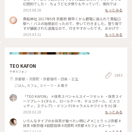
幻想的でした✧︎ . ちょうど七夕祭りもやっていて、境内では七
夕がたくさんありました🎋✧̣̥̇ . #貴船神社 #神社巡り #旅のひと
2019.08.26
もっとみる
とき #夏旅2019
貴船神社 2017年5月 京都府 朝早くから叡電に揺られて貴船口
駅へ！バスの始発前だったので、歩いて行きました。登り坂で
すが舗装された道路なので、行きやすかったです。 おかげで人
の少ないシーンとした空気を味わえたので良かったです。 御朱
2019.03.21
もっとみる
印ももらえて大満足でした☺️ 京都旅行は早寝早起きになりま
すね笑。 #京都 #貴船神社
TEO KAFON
テオカフォン
1863
京都駅・河原町・京都御所・四条・壬生
ごはん, カフェ, スイーツ・お菓子
「TEO KAFON」 ＊抹茶スペシャルスイーツセット ・抹茶スイ
ーツプレート(タルト、ロールケーキ、チョコボール、ビスコ
ッティ、エクレア) ・ドリンク(キャラメルホワイトモカ) 抹茶
三昧出来て大満足したそうです。 フォークを2本用意して頂い
2020.02.20
もっとみる
たのですが、娘一人で完食でした。 #TEO KAFON#抹茶三昧#
プチことりっぷ京都#冬のおでかけ
いろんなタイプのお抹茶が食べたい時に💕 #ことりっぷ京都 #
抹茶 #新京極 #前田珈琲 #河原町 #京都 #カフェ #コーヒー
2017.12.15
もっとみる