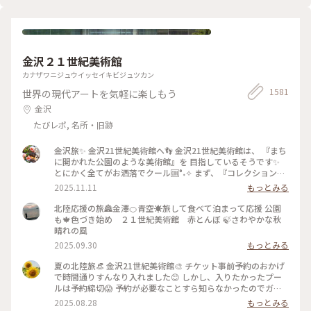
言っていましたが、最終的には大満足でした✌️ 2022.11.23 #秋
いろとりどり #Myことりっぷ #瑠璃光院 #紅葉狩り #紅葉 #京
都
金沢２１世紀美術館
カナザワニジュウイッセイキビジュツカン
1581
世界の現代アートを気軽に楽しもう
金沢
たびレポ, 名所・旧跡
金沢旅✨ 金沢21世紀美術館へ👣 金沢21世紀美術館は、 『まち
に開かれた公園のような美術館』を 目指しているそうです✨
とにかく全てがお洒落でクール🆒°˖✧ まず、『コレクション展
2 文字の可能性』を鑑賞。 現代アート作品における「文字」
2025.11.11
もっとみる
の表現に 焦点を当てて、文字が持つ可能性を 絵画、版画、
書、陶芸、映像など 様々な形式の作品を通して探求していま
北陸応援の旅🏯金澤🍊青空☀️旅して食べて泊まって応援 公園
す。 文字に関して多角的な視点から見た作品の数々、 こうい
も🍁色づき始め ２１世紀美術館 赤とんぼ 🍃さわやかな秋
う見方もあるんだ！と とても興味深かったです✨ また、
晴れの風
『SIDE CORE Living road, Living space / 生きている道、生き
2025.09.30
もっとみる
るための場所』も鑑賞。 これは、アートチームSIDE COREの
展覧会で、 「道」や「移動」をテーマに、 ストリートカルチ
夏の北陸旅👒 金沢21世紀美術館🎨‎ チケット事前予約のおかげ
ャーの視点から 「異なる場所をつなぐ表現」、 「生きるため
で時間通りすんなり入れました😊 しかし、入りたかったプー
の場所」を 美術館の中に創出することを目指しているそう✨
ルは予約締切😱 予約が必要なことすら知らなかったのでガッ
様々な角度から道や移動を見ている作品、 一体感もあってと
カリ💧 そうですよね、人気の美術館ですものね… そして雨の
2025.08.28
もっとみる
っても面白かったです！ 一日中いても楽しめる とっても素敵
ため、屋外でプールを上から覗くのも中止になっていました💧