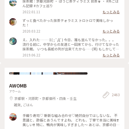
茶ソワレ #純喫茶 #喫茶店 #ゼリーポンチ #ひんやりスイーツ #
抹茶館：京都河原町 ・ ほうじ茶ティラミス 煎茶🍵 ・ #外ごは
京都スイーツ #京都カフェ #レトロ #レトロ喫茶 #昭和レトロ #
ん記録 #カフェ巡り
四条河原町 #京都 #ことりっぷ京都 #ことりっぷ三都巡りの旅
2022.01.11
もっとみる
ずっと食べたかった抹茶テォラミス トロトロで美味しかっ
た！
2020.03.22
もっとみる
え、入れた………Σ( ; ﾟДﾟ) 今日、誰も並んでなかった。。。
流行る前に、中学からの友達と一回来てから、行けてなかった
抹茶館。 いつも長蛇の列が出来てたから……(笑) もしかして、
別の所に新しい店舗が出来たのかな？ ……と、思ってたのです
2019.06.22
もっとみる
が、店の外に出たら列が出来てましたΣ( ; ﾟДﾟ)運が良かっ
た！！ メニューは、ほうじ茶ティラミスのセット😋🍴💕 上の
粉(？)が、ほうじ茶風味。きな粉にほうじ茶がブレンドされて
るのかな……？？ほうじ茶だけだと、あんな粉っぽくないと思
うけど🤔 まぁ！美味しかったからいっか(笑) #抹茶館 #抹茶 #
ほうじ茶ティラミス #京都
AWOMB
アウーム
2463
京都駅・河原町・京都御所・四条・壬生
雑貨, ごはん
手織り寿司♡ 斬新な組み合わせ♡絶対自分ではしないな。 不
思議と、酢飯とあうんですよね。 どれも、丁寧で本当に美味❣️
美しい❣️ 特に、鴨肉が美味しすぎました〜 あとは、京都の日本