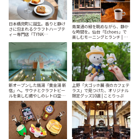
日本橋兜町に誕生。香りと静け
青葉通の緑を眺めながら、静か
さに包まれるクラフトハーブテ
な時間を。仙台「Echoes」で
ィー専門店「TYNK
楽しむモーニングとランチ | こ
Kabutocho」 | ことりっぷ
とりっぷ
新オープンした銭湯「黄金湯 新
上野「大ゴッホ展 夜のカフェテ
宿」へ。サウナとクラフトビー
ラス」で見つけた、オリジナル
ルを楽しむ癒やしのレトロ空間
限定グッズ10選 | ことりっぷ
| ことりっぷ