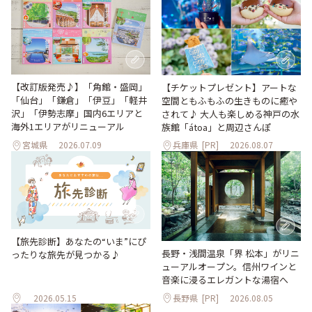
【改訂版発売♪】「角館・盛岡」
【チケットプレゼント】アートな
「仙台」「鎌倉」「伊豆」「軽井
空間ともふもふの生きものに癒や
沢」「伊勢志摩」国内6エリアと
されて♪ 大人も楽しめる神戸の水
海外1エリアがリニューアル
族館「átoa」と周辺さんぽ
宮城県
2026.07.09
兵庫県
[PR]
2026.08.07
【旅先診断】あなたの“いま”にぴ
長野・浅間温泉「界 松本」がリニ
ったりな旅先が見つかる♪
ューアルオープン。信州ワインと
音楽に浸るエレガントな湯宿へ
2026.05.15
長野県
[PR]
2026.08.05