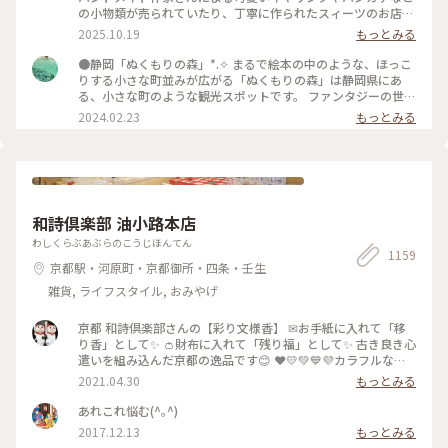
ージ」を試してみよう。 デザートにジェラート。 今回は地元
の小物類が売られていたり、丁寧に作られたスィーツのお店が
の三日日（みっかび）みかん味をチョイス。 こちらも安心の
数軒並ぶ可愛い森でした。 一番行きたかった森のチーズケー
2025.10.19
もっとみる
ちょうど良い美味しさ。
キやさんにて、森のピクニックセットを注文。 パイやクロワッ
サンなどのパンを1つ コンソメやコーンスープなどから1つ ボ
●静岡「ぬくもりの森」*⁠.⁠✧ まるで絵本の中のような、ほっこ
トルチーズケーキを1つ のセットです。 どれもしっかりした味
りする小さな町並みが広がる「ぬくもりの森」は静岡県にあ
で、だけどしつこくはなく大満足です。 浜松市の「シン・ハマ
る、小さな町のような観光スポットです。 ファンタジーの世界
マツ計画」の1つ浜松市役所に設置されたエヴァンゲリオン初
からそのまま出てきたようなレストランや雑貨屋さん、カフェ
2024.02.23
もっとみる
号機立像を見に行きました。 天竜エリアが「シン・エヴァン
に癒やされるのはもちろん、この町にはいろいろな所に楽しめ
ゲリオン劇場版」に登場する「第3村」のモデルの1つトなり注
る仕掛けが隠れています。足元にひっそりある扉の中にウサギ
目を集めていました。 浜松市役所（浜松市中央区元城町103-2
のぬいぐるみが寝ていたり、手すりにハートがあったりと、見
本館1階） 令和8年1月25日まで 平日8時半〜17時15 分 土日
つけたら子供も大人も顔がほころぶような隠し要素があり、私
祝10時〜16時 とホームページには記載されています。 #私の
も見つけては年甲斐もなくはしゃいでいました。 ファンタジ
ことりっぷ旅
ーなかわいい空間がお好きであれば、是非足を運んでみてくだ
和詩倶楽部 油小路本店
さい*⁠.⁠✧ なお、周辺の観光地として、車で30分ほどの所にステ
ーキ屋「さわやか」があります。お肉がとてもやわらかく絶品
わしくらぶあぶらのこうじほんてん
1159
で、噂に違わぬ味でした。ぬくもりの森で癒やされた後の腹ご
京都駅・河原町・京都御所・四条・壬生
しらえにオススメです。 #静岡 #ぬくもりの森 #癒し旅
雑貨, ライフスタイル, おみやげ
京都 和詩倶楽部さんの【彩り文様香】 ✉お手紙に入れて「移
り香」として✨ 👛財布に入れて「残り福」として✨ 古き良き心
遣いを組み込んだ京都の逸品です😊 ❤️💛💚💙💜カラフルな可
愛い「京もの」 持ってるだけで幸せな気持ちになりますよ〜(*
2021.04.30
もっとみる
´ᵕ`*) ❁❀✿✾🤍香りは 白檀🤍❁❀✿✾ 伝統文様の説明は写真5
枚目を見てくださいね✨ * 白檀はふくよかで優美さを兼ね備え
あれこれ悩む(^｡^)
高貴な心打つ香りがします(*´˘`*)♡♡♡ 大好きな香りです(｡･
2017.12.13
もっとみる
ω･｡)❁。🌼.*･ﾟ .ﾟ･*. * 古代より人の心を捉え 和らげてきた香