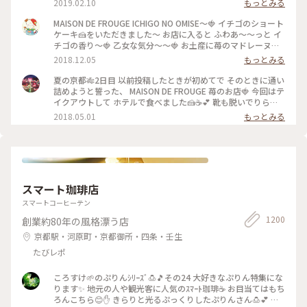
2019.02.10
もっとみる
MAISON DE FROUGE ICHIGO NO OMISE〜🍓 イチゴのショート
ケーキ🍰をいただきました〜 お店に入ると ふわあ〜〜っと イ
チゴの香り〜🍓 乙女な気分〜〜🍓 お土産に苺のマドレーヌを
購入〜楽しみっ❤️ #京都#イチゴのお店#ショートケーキ
2018.12.05
もっとみる
夏の京都🎋2日目 以前投稿したときが初めてで そのときに通い
詰めようと誓った、 MAISON DE FROUGE 苺のお店🍓 今回はテ
イクアウトして ホテルで食べました🍰☕️💕 靴も脱いでりらっ
くす〜〜しながら食べて、 お店でとはまた違った幸せな苺時間
2018.05.01
もっとみる
でした🍓 #京都 #カフェ #ケーキ #苺
スマート珈琲店
スマートコーヒーテン
1200
創業約80年の風格漂う店
京都駅・河原町・京都御所・四条・壬生
たびレポ
ころすけ🌱のぷりんｼﾘｰｽﾞ🍮🎵その24 大好きなぷりん特集にな
ります✨ 地元の人や観光客に人気のｽﾏｰﾄ珈琲☕️ お目当てはもち
ろんこちら😊✋ きらりと光るぷっくりしたぷりんさん🍮💕 固