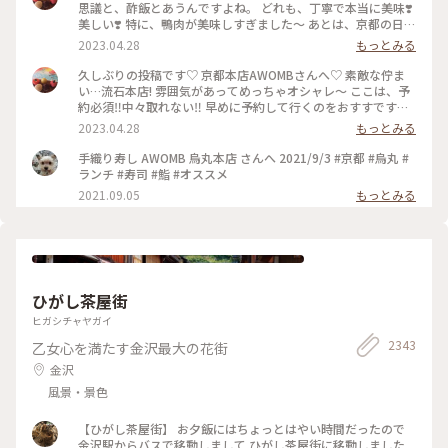
思議と、酢飯とあうんですよね。 どれも、丁寧で本当に美味❣️
美しい❣️ 特に、鴨肉が美味しすぎました〜 あとは、京都の日本
酒🍶♡ 素敵時間でした〜 #わたしのことりっぷ旅 #AWOMB #
2023.04.28
もっとみる
京都 #烏丸本店 #手織り寿司
久しぶりの投稿です♡ 京都本店AWOMBさんへ♡ 素敵な佇ま
い…流石本店! 雰囲気があってめっちゃオシャレ〜 ここは、予
約必須‼︎中々取れない‼︎ 早めに予約して行くのをおすすです♡
GW人すごそうですね… #京都 #AWOMB #烏丸本店 #手織り寿
2023.04.28
もっとみる
司
手織り寿し AWOMB 烏丸本店 さんへ 2021/9/3 #京都 #烏丸 #
ランチ #寿司 #鮨 #オススメ
2021.09.05
もっとみる
ひがし茶屋街
ヒガシチャヤガイ
2343
乙女心を満たす金沢最大の花街
金沢
風景・景色
【ひがし茶屋街】 お夕飯にはちょっとはやい時間だったので
金沢駅からバスで移動しまして ひがし茶屋街に移動しました