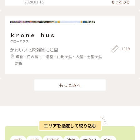
集めたくなるやつです…笑。 #鎌倉#コトリ#ガチャガチャ#折
2020.01.16
もっとみる
り紙
ｋｒｏｎｅ ｈｕｓ
クローネフス
1019
かわいい北欧雑貨に注目
鎌倉・江の島・二階堂・由比ヶ浜・大船・七里ヶ浜
雑貨
もっとみる
エリアを指定して絞り込む