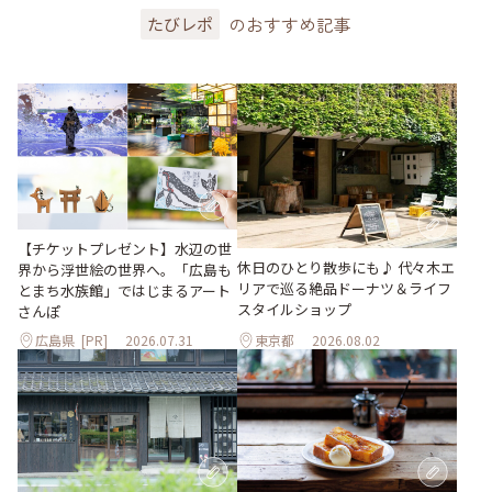
のおすすめ記事
たびレポ
【チケットプレゼント】水辺の世
休日のひとり散歩にも♪ 代々木エ
界から浮世絵の世界へ。「広島も
リアで巡る絶品ドーナツ＆ライフ
とまち水族館」ではじまるアート
スタイルショップ
さんぽ
広島県
[PR]
2026.07.31
東京都
2026.08.02