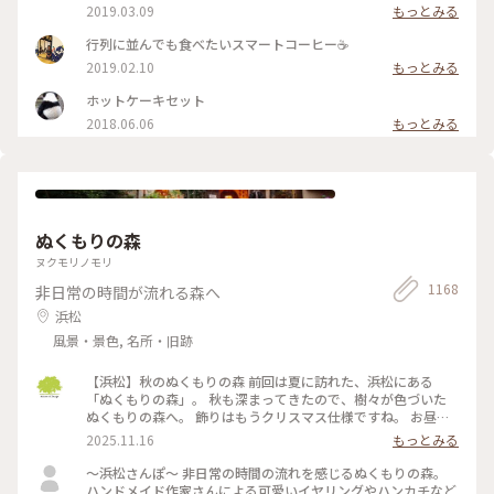
めで卵を感じる昔ながらのお味です😊ｶﾗﾒﾙｿｰｽはとても優しく
2019.03.09
もっとみる
苦味がなくて美味しかった～(*´∀｀*)🎶 ｶﾞﾗｽのお皿もお店の
昭和ﾚﾄﾛな雰囲気にぴったり合っていました💓たまごｻﾝﾄﾞもﾎｯﾄ
行列に並んでも食べたいスマートコーヒー☕️
ｹｰｷも美味しくて京都に来たらおすすめな喫茶店です🍴 #スマ
2019.02.10
もっとみる
ート珈琲 #ぷりん #プリン #昔ながら #光る #レトロ #昭和レト
ロ #喫茶店 #お目当て #自家製 #京都 #ぷりんシリーズ
ホットケーキセット
2018.06.06
もっとみる
ぬくもりの森
ヌクモリノモリ
1168
非日常の時間が流れる森へ
浜松
風景・景色, 名所・旧跡
【浜松】秋のぬくもりの森 前回は夏に訪れた、浜松にある
「ぬくもりの森」。 秋も深まってきたので、樹々が色づいた
ぬくもりの森へ。 飾りはもうクリスマス仕様ですね。 お昼ご
飯の代わりに、「森のスモーキーターキーレッグ」をいただき
2025.11.16
もっとみる
ました。 ジューシーで、ちょっとスモーキーで、とても美味
しい。 ちょっと食べにくいけどw これひとつで結構お腹いっ
〜浜松さんぽ〜 非日常の時間の流れを感じるぬくもりの森。
ぱいになります。 次はもう少し食べやすそうな「骨付きソーセ
ハンドメイド作家さんによる可愛いイヤリングやハンカチなど