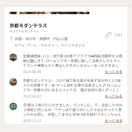
向転換や振り返りは注意⚠️です バッグとか当たりますし当て
られます すれ違いも譲り合いでマナーは守られてますがとっ
ても疲れます… 夕方の空いてる時間を狙うのがいいのかもです
京都モダンテラス
キョウトモダンテラス
1301
祇園・清水寺・銀閣寺・円山公園
カフェ, アート・カルチャー, ライフスタイル
定期通院後､バス・地下鉄1日券でブラブラ🚌四条河原町から岡
崎公園にきて､ロームシアター京都に新しく出来たレストラン
でランチ🍽️柔らかく煮込んだ牛タンのカレーをいただきました
🍛 #グルメ #ランチ #カレー
2024.08.08
もっとみる
京都モダンテラス✨ コロナ禍で来る事が出来ず気が付くと3年
ぶりの京都です！😭 やっと訪れる事が出来ました💕 ロームシ
アター京都の2Fにあるカフェです。 風が気持ち良くずーとこ
こで時間を過ごしていたいカフェです🥰 スズメが残したケー
2022.05.07
もっとみる
キのくずを食べにテーブルの上にやってきてました😆 #Myこ
とりっぷ #春風さんぽ
🐵実は３年ぶりに行きました、ランチしに。で、注文したのは
３年前と同じもの…でやっぱり違うのにしとけばよかったと思
ったのも同じ…学習してません🐵💔 #冬を味わう #リンちゃん
2020.12.12
もっとみる