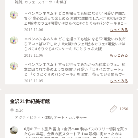
雑貨, カフェ, スイーツ・お菓子
＊ペンネンネネム＊ どこを撮っても絵になる♡ 可愛い仲間た
ち♡ 童心に返って楽しめる 素敵な空間でした⑅︎◡̈︎* #大阪#カフ
ェ#絵本カフェ#可愛い #はらぺこ#ぐりぐら#パンケーキ #こと
りっぷ大阪
2019.11.06
もっとみる
＊ペンネンネネム＊ どこを撮っても絵になる♡ 可愛いお友だ
ちでいっぱいでした♪ #大阪#カフェ#絵本カフェ#可愛い #は
らぺこ#ぐりぐら#パンケーキ #ことりっぷ大阪
2019.11.06
もっとみる
＊ペンネンネネム＊ ずっと行ってみたかった絵本カフェ。 絵
本に囲まれて夢のような空間♡ 可愛い『はらぺこプレート』
と 『ぐりとぐらのパンケーキ』を注文。 待っている間もワク
ワクが止まりません♪ どうしたら上手に撮れるかな〜 そんな
2019.11.05
もっとみる
時間も楽しい♡︎ʾʾ 癒しのひと時でした(*´˘`*) #大阪#カフェ#絵
本カフェ#可愛い #はらぺこ#ぐりぐら#パンケーキ #ことりっ
ぷ大阪
金沢21世紀美術館
1256
金沢
アクティビティ・体験, アート・カルチャー
6月のアート旅☂️ 富山→金沢へ🚃 市内バスのフリー切符を買っ
たら🎫 早速、金沢の旅スタートです🚌 最初に向かったのは