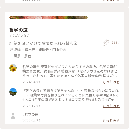
哲学の道
テツガクノミチ
1387
紅葉を追いかけて詩情あふれる散歩道
祇園・清水寺・銀閣寺・円山公園
風景・景色
哲学の道🌸 喫茶ドセイノワさんからすぐの場所、哲学の道が
始まります。 約2km続く桜並木🌸 ドセイノワさんの静けさと
うってかわって、賑やかでほとんど外国人観光客😳 桜は咲い
ているのに異国を旅行しているような気分になります☺️ 途中
2024.04.09
もっとみる
で霊鑑寺に寄りながら、気持ちのいいお散歩になりました🌸 #
哲学の道 #桜 #お花見 #京都 #春色さがし #電車旅
『哲学の道』で暮らす猫ちゃん😻 ・ ・ 素敵な出会いに浮かれ
て… 紅葉の写真を撮り忘れていることに気付く😂🍁 #猫 #ねこ
#ネコ #哲学の道 #猫スポット #コマ送り #秋 #もみじ #紅葉 #
京都紅葉 #京都散策 #京都 #左京区 #岡崎エリア #kyoto #こと
2023.12.05
もっとみる
りっぷ京都 #私のことりっぷ旅 #カフー
#哲学の道
2022.05.24
もっとみる