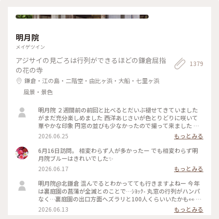
明月院
メイゲツイン
アジサイの見ごろは行列ができるほどの鎌倉屈指
1379
の花の寺
鎌倉・江の島・二階堂・由比ヶ浜・大船・七里ヶ浜
風景・景色
明月院 ２週間前の前回と比べるとだいぶ褪せてきていました
がまだ充分楽しめました 西洋あじさいが色とりどりに咲いて
華やかな印象 円窓の並びも少なかったので撮って来ました 裏
庭園の菖蒲の復活を願います
2026.06.25
もっとみる
6月16日訪問。 相変わらず人が多かったー でも相変わらず明
月院ブルーはきれいでした✨
2026.06.17
もっとみる
明月院@北鎌倉 混んでるとわかってても行きますよねー 今年
は裏庭園の菖蒲が全滅とのことで…ｼﾖｯｸ- 丸窓の行列がハンパ
なく…裏庭園の出口方面へズラリと100人くらいいたかも👀 装
飾のあじさいがとても素敵だったのでそりゃー撮りたくなりま
2026.06.13
もっとみる
すよねー(ﾜｶﾙｰ) 写真もなかなか撮りづらいほどの人混み 急な方