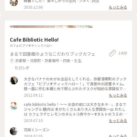
綺麗でした！ 清々しかった(((o( *＞Å＜*)o)))
小径 #人力車 令和５年５月21日撮影
2020.12.06
もっとみる
Cafe Bibliotic Hello!
カフェビブリオティックハロー
1420
まるで図書館のようなこだわりブックカフェ
京都駅・河原町・京都御所・四条・壬生
たびレポ
大きなバナナの木がお出迎えしてくれる、京都清明町のブック
カフェ「ビブリオティックハロー！」で真夜中の読書タイム。
壁一面に佇む本棚と光で照らされたデスクが知的な雰囲気で、
これぞ大人カフェでした。2階に貫けている本棚を見に行く
2022.09.11
もっとみる
と、ちょっとスケスケの渡り廊下でスリリング。スイーツもド
リンクも美味しくて、夜遅くまでやっているのも嬉しくて。。
cafe bibliotic hello！〜〜 お店の前には大きな木々…。まるで
これは出張の度に立ち寄りそうです。築150年以上の町屋をリ
ジャングル⁇ 店内は 本がたくさんあり大人な雰囲気〜📖 わたし
ノベしたというところも見応えあり。観光というよりも、ロー
は カフェラテとレモンのタルト🍋爽やか〜❣️タルトのうえの レ
カルに寄り添っているようで温かい空気も感じました。 #私の
モンのドライフルーツがめちゃくちゃ美味しい❣️ カフェの横で
2019.07.10
もっとみる
ことりっぷ2022 #Myことりっぷ #京都カフェ #ブックカフ
は パンも販売してます。こちらも魅力的でしたが またの機会
ェ #読書 #ガトーショコラ #コーヒー
に〜 #京都#カフェ#レモンタルト
花咲くシーズン
2018.07.05
もっとみる