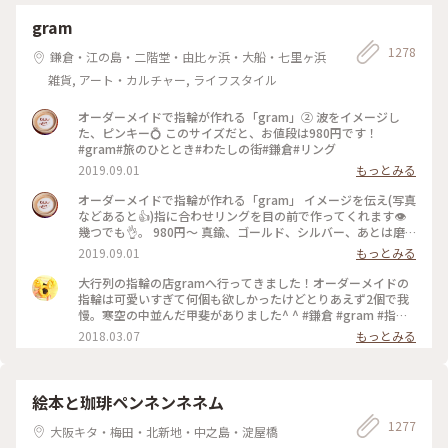
gram
1278
鎌倉・江の島・二階堂・由比ヶ浜・大船・七里ヶ浜
雑貨, アート・カルチャー, ライフスタイル
オーダーメイドで指輪が作れる「gram」② 波をイメージし
た、ピンキー💍 このサイズだと、お値段は980円です！
#gram#旅のひととき#わたしの街#鎌倉#リング
2019.09.01
もっとみる
オーダーメイドで指輪が作れる「gram」 イメージを伝え(写真
などあると👍)指に合わせリングを目の前で作ってくれます👁
幾つでも👌。 980円〜 真鍮、ゴールド、シルバー、あとは磨
きをかけるかマットな感じにするか💍😊✨✨ 今回は、左からピ
2019.09.01
もっとみる
ンキー、中指、親指と作りました😅 いつもは行列がすごいの
に、この日、整理券なし、30分並び入れました😱😱‼️(平日の
大行列の指輪の店gramへ行ってきました！オーダーメイドの
夕方) 皆さん、カップルもいだけど、グループで来られ旅の思
指輪は可愛いすぎて何個も欲しかったけどとりあえず2個で我
い出に作られたりしている方が多かったです😊 まさか、入れ
慢。寒空の中並んだ甲斐がありました^ ^ #鎌倉 #gram #指輪
ると思わなかったので、待ち時間に情報収集し勢いで作ったリ
#オーダーメイド
2018.03.07
もっとみる
ング。それでも、なんだか愛着がわきますね… 次は、重ね付け
られるのを作ろうかなぁ… #gram#旅のひととき#わたしの街#
鎌倉#リング
絵本と珈琲ペンネンネネム
1277
大阪キタ・梅田・北新地・中之島・淀屋橋