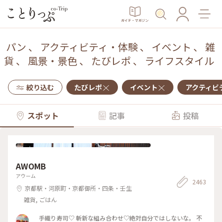
ガイド・マガジン
パン
、
アクティビティ・体験
、
イベント
、
雑
貨
、
風景・景色
、
たびレポ
、
ライフスタイル
絞り込む
たびレポ
イベント
アクティビ
スポット
記事
投稿
AWOMB
アウーム
2463
京都駅・河原町・京都御所・四条・壬生
雑貨, ごはん
手織り寿司♡ 斬新な組み合わせ♡絶対自分ではしないな。 不