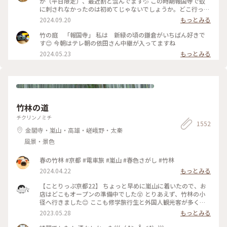
が（平日限定）、最近割と混んでます💦 この時期報国寺で蚊
に刺されなかったのは初めてじゃないでしょうか。どこ行っ
た〜🦟 #ことりっぷ旅2024 #鎌倉
2024.09.20
もっとみる
竹の庭 「報国寺」 私は 新緑の頃の鎌倉がいちばん好きで
す😊 今朝はテレ朝の依田さん中継が入ってますね
2024.05.23
もっとみる
竹林の道
チクリンノミチ
1552
金閣寺・嵐山・高雄・嵯峨野・太秦
風景・景色
春の竹林 #京都 #電車旅 #嵐山 #春色さがし #竹林
2024.04.22
もっとみる
【ことりっぷ京都22】 ちょっと早めに嵐山に着いたので、お
店はどこもオープンの準備中でした😵 とりあえず、竹林の小
径へ行きました😊 ここも修学旅行生と外国人観光客が多く、
特に中国系の方の声が竹林の中に響いていました🤫 竹林の小
2023.05.28
もっとみる
径には人力車専用の道が整備されており、外国人観光客を乗せ
た人力車に出会いました😄 #私のことりっぷ旅 #京都 #竹林の