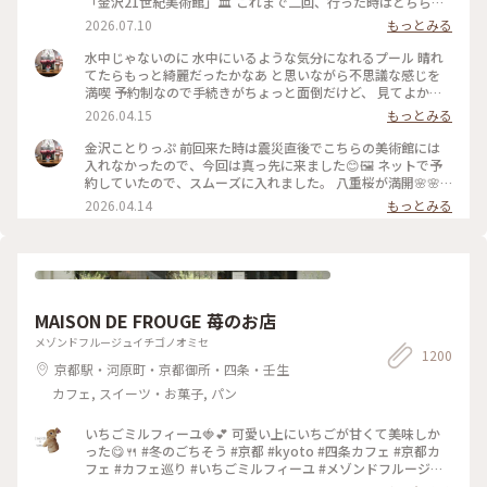
「金沢21世紀美術館」🏛️ これまで二回、行った時はどちらも
休館日😱 今回初めて、あのスイミングプールも見ることが 出
2026.07.10
もっとみる
来ました🏊🏊 ただ私は一人(笑)なのでプールに入っても上から
写真は撮れないよね⁉️と、、、 なので上から下の人達を見て楽
水中じゃないのに 水中にいるような気分になれるプール 晴れ
しみました😂 修学旅行かな❓の子供達の同行者の様に…🤣 混ま
てたらもっと綺麗だったかなあ と思いながら不思議な感じを
ないうちにと午前中に来たので そこまで混雑してなくゆっく
満喫 予約制なので手続きがちょっと面倒だけど、 見てよかっ
り出来ました✨✨ #ひみつの絶景 #ことりっぷ金沢 #金沢21世
た #ちいさな列車旅 #金沢#金沢21世紀美術館#プール #現代ア
2026.04.15
もっとみる
紀美術館#スイミングプール #金沢市内バスフリー切符
ート
金沢ことりっぷ 前回来た時は震災直後でこちらの美術館には
入れなかったので、今回は真っ先に来ました😊🖼️ ネットで予
約していたので、スムーズに入れました。 八重桜が満開🌸🌸
🌸🌸🌸 芝生も綺麗でとても気持ちいい。 フリースペースもた
2026.04.14
もっとみる
くさんあるので のんびり楽しめます。 今日は海外からの観光
客が多かったようで、 私も英語で案内されそうになりました
😅 #ちいさな列車旅 #金沢#石川県#金沢21世紀美術館#桜🌸#
現代アート
MAISON DE FROUGE 苺のお店
メゾンドフルージュイチゴノオミセ
1200
京都駅・河原町・京都御所・四条・壬生
カフェ, スイーツ・お菓子, パン
いちごミルフィーユ🍓💕 可愛い上にいちごが甘くて美味しか
った😋🍴 #冬のごちそう #京都 #kyoto #四条カフェ #京都カ
フェ #カフェ巡り #いちごミルフィーユ #メゾンドフルージュ
#苺 #strawberry #ストロベリー #いちご大好き#お茶にしよう