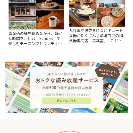
九谷焼や波佐見焼などキュート
青葉通の緑を眺めながら、静か
な器がたくさん♪清澄白河の和
な時間を。仙台「Echoes」で
食器専門店「青葉堂」 | ことり
楽しむモーニングとランチ | こ
っぷ
とりっぷ