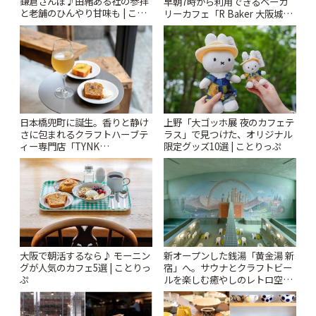
鎌倉さんぽ♪由緒ある社の参拝
早朝7時から利用できるベーカ
と老舗のひんやり甘味も | こと
リーカフェ「R Baker 大阪城公
りっぷ
園店」 | ことりっぷ
日本橋兜町に誕生。香りと静け
上野「大ゴッホ展 夜のカフェテ
さに包まれるクラフトハーブテ
ラス」で見つけた、オリジナル
ィー専門店「TYNK
限定グッズ10選 | ことりっぷ
Kabutocho」 | ことりっぷ
新オープンした銭湯「黄金湯 新
大阪で朝活するなら♪ モーニン
宿」へ。サウナとクラフトビー
グが人気のカフェ5選 | ことりっ
ルを楽しむ癒やしのレトロ空間
ぷ
| ことりっぷ