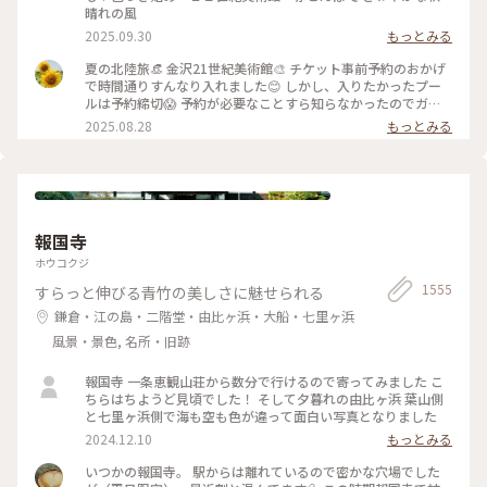
う見方もあるんだ！と とても興味深かったです✨ また、
晴れの風
『SIDE CORE Living road, Living space / 生きている道、生き
2025.09.30
もっとみる
るための場所』も鑑賞。 これは、アートチームSIDE COREの
展覧会で、 「道」や「移動」をテーマに、 ストリートカルチ
夏の北陸旅👒 金沢21世紀美術館🎨‎ チケット事前予約のおかげ
ャーの視点から 「異なる場所をつなぐ表現」、 「生きるため
で時間通りすんなり入れました😊 しかし、入りたかったプー
の場所」を 美術館の中に創出することを目指しているそう✨
ルは予約締切😱 予約が必要なことすら知らなかったのでガッ
様々な角度から道や移動を見ている作品、 一体感もあってと
カリ💧 そうですよね、人気の美術館ですものね… そして雨の
2025.08.28
もっとみる
っても面白かったです！ 一日中いても楽しめる とっても素敵
ため、屋外でプールを上から覗くのも中止になっていました💧
な美術館でした💕 ✳︎ 『コレクション展2 文字の可能性』
この時の展覧会はテーマが重く、見るのが辛くて途中でギブア
2025年9月27日(土) - 2026年1月18日(日） ✳︎ 『SIDE CORE
ップしてしまいました… 館内をぐるっと回っていると雨が止
Living road, Living space / 生きている道、生きるための場
み、上から覗くプールが見られるようになり急いで見学！ も
所』 2025年10月18日(土) - 2026年3月15日(日) #金沢21世紀
のの数分でまた雨が降り始めて見学中止になり、少しの間でし
美術館 #コレクション展2文字の可能性
たが見られて良かったです😊 館内外にアート作品に溢れ、か
#SIDECORELivingroadLivingspace/生きている道生きるため
報国寺
わいいラビットチェアや、憧れのアルネ・ヤコブセンデザイン
の場所 #ことりっぷと一緒 #金沢 #金沢旅
のアントチェアやスワンチェアに座れたのも満足✨ 女子トイレ
ホウコクジ
の中にもアートがありました🎨 #夏の北陸旅 #北陸旅 #金沢21
1555
すらっと伸びる青竹の美しさに魅せられる
世紀美術館 #美術館 #金沢 #石川 #アートな景色
鎌倉・江の島・二階堂・由比ヶ浜・大船・七里ヶ浜
風景・景色, 名所・旧跡
報国寺 一条恵観山荘から数分で行けるので寄ってみました こ
ちらはちようど見頃でした！ そして夕暮れの由比ヶ浜 葉山側
と七里ヶ浜側で海も空も色が違って面白い写真となりました
2024.12.10
もっとみる
いつかの報国寺。 駅からは離れているので密かな穴場でした