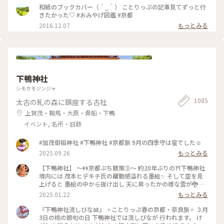
り。 お寺にいるような落ち着いた気持ちになります😌 * 今日
和紙のブックカバー（＾_＾） ことりっぷの記事見てずっと行
で4月も最終日。 過ぎ行く春を名残惜しみ 桜のお香をたきまし
きたかった♡ #おみやげ図鑑 #京都
た･:*:･(*´ｴ｀*)･:*:･ 🌸桜だけど 白檀の香りです😆 🐱にゃんこ
2016.12.07
もっとみる
のお香立てを見せたかったの〜😜 * 我慢がまんの連休ですが
お家時間も楽しく豊かに過ごしましょ💕 ～
🎼.•*¨*•.¸¸♬🎶•*¨*•.¸¸♬•*¨*•.¸¸♪😀❤🌷🐇🦋 先月 仙台三
越の京都展で買いました。 懐紙を利用した お箸袋の折り方な
ども教えていただきました〜😍 Webショップでも買えます
よ〜✨ エリアは妄想ことりっぷで*⋆✈京都にお邪魔しま〜す😊
⤵︎ ︎下のスポットから ことりっぷさんの記事がご覧になれます
下鴨神社
よ😊 * #花を愉しむ #ことりっぷ京都 #京都 #和紙 #彩り文様香
シモガモジンジャ
#包み香 #和詩倶楽部 #わしくらぶ #お土産 #おみやげ #おみや
げ図鑑 #お香 #白檀 #和紙 #こもりっぷ仙台 #カメラ #カメラ初
1085
太古の糺の森に鎮座する古社
心者🔰 #fumitubu
上賀茂・鞍馬・大原・貴船・下鴨
イベント, 名所・旧跡
#加茂御祖神社 #下鴨神社 #京都旅 9月の四季守は星でした☺️
2025.09.26
もっとみる
【下鴨神社】 〜👭京都ぷち散策③〜 約20年ぶりの⛩️下鴨神社
境内には 茂本ヒデキチ氏の躍動感溢れる墨絵✨ そして空を見
上げると 墨絵の中から抜け出し 天に昇ったかの様な雲が🐉 パ
ワーを感じ見入ってしまったd-maruでした #ご利益めぐり #
2025.01.22
もっとみる
下鴨神社
『下鴨神社流しびな🎎』 ✧︎ことりっぷ春の京都・奈良旅✧︎ ３月
3日の桃の節句の日 下鴨神社では流しびなが 行われます。 け