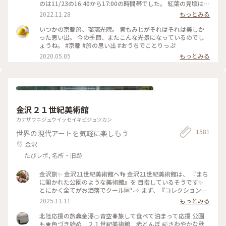
のは11/23の16:40から17:00の時間帯でした。 紅葉の見頃はど
うかしら。昼でもなく夜でもなく。どんなふうに見えるんだろ
2022.11.28
もっとみる
うと不安でしたが、薄暗くなってライトアップも始まった頃。
予想していた以上の素晴らしい風景がひろがっていました✨ 新
いつかの京都旅、瑠璃光院。 青もみじがそれはそれは美しか
緑の頃とはまた違って雅な世界✨ 皆さんお行儀よく、机で満足
った思い出。 今の季節、またこんな光景になっているのでし
のいく写真を撮ったら後ろに並んでいる人に代わります。 敷居
ょうね。 #京都 #旅の思い出 #おうちでことりっぷ
を額縁に見立てて遠目から写真を撮ろうとしたら避けてくださ
2020.05.05
もっとみる
ったり。 最初、夫は「春にも行ったのに」とブツブツ文句を
言っていましたが、最終的には大満足でした✌️ 2022.11.23 #秋
いろとりどり #Myことりっぷ #瑠璃光院 #紅葉狩り #紅葉 #京
都
金沢２１世紀美術館
カナザワニジュウイッセイキビジュツカン
1581
世界の現代アートを気軽に楽しもう
金沢
たびレポ, 名所・旧跡
金沢旅✨ 金沢21世紀美術館へ👣 金沢21世紀美術館は、 『まち
に開かれた公園のような美術館』を 目指しているそうです✨
とにかく全てがお洒落でクール🆒°˖✧ まず、『コレクション展
2 文字の可能性』を鑑賞。 現代アート作品における「文字」
2025.11.11
もっとみる
の表現に 焦点を当てて、文字が持つ可能性を 絵画、版画、
書、陶芸、映像など 様々な形式の作品を通して探求していま
北陸応援の旅🏯金澤🍊青空☀️旅して食べて泊まって応援 公園
す。 文字に関して多角的な視点から見た作品の数々、 こうい
も🍁色づき始め ２１世紀美術館 赤とんぼ 🍃さわやかな秋