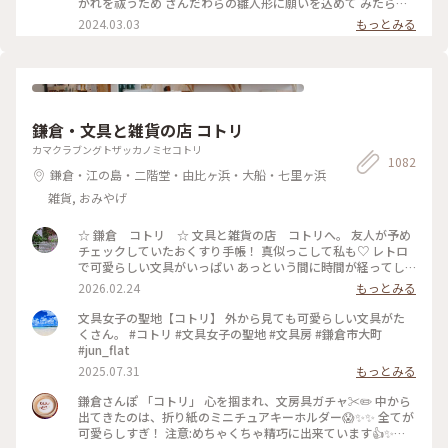
がれを祓うため さんだわらの雛人形に願いを込めて みたらし
川にひな人形を流します。 ちょうどこの日下鴨神社を 訪れる
2024.03.03
もっとみる
予定だったので なんとか見てみたいと思って 行きましたが、
たくさんの人垣で 流しびなの様子は 全然見えませんでした😂
最後ごろ少しだけ お内裏様とお雛様の姿を遠目に やっと見る
ことができました🎎😆 平安時代の装束をした お雛様や来賓や
幼稚園のお子さんたち 京都タワーのゆるキャラ かわいいたわ
わちゃんも登場😆 和紙でできた雛人形を 流していました。 園
鎌倉・文具と雑貨の店 コトリ
児たちの歌うひな祭りの歌に ほっこり癒され 京都の雅な伝統
行事に 少しふれることができて よかったです🥰 ・ ・ #春色さ
カマクラブングトザッカノミセコトリ
1082
がし #私のことりっぷ旅 #ことりっぷ春の京都・奈良旅 #母娘
鎌倉・江の島・二階堂・由比ヶ浜・大船・七里ヶ浜
旅 #下鴨神社 #流しびな #流し雛 #伝統行事 #桃の節句 #ひな祭
り #お雛様 #お内裏様 #雛人形 #たわわちゃん #京都 #出町柳 #
雑貨, おみやげ
春 #春の京都 #ことりっぷ京都 #ひとり旅
☆ 鎌倉 コトリ ☆ 文具と雑貨の店 コトリへ。 友人が予め
チェックしていたおくすり手帳！ 真似っこして私も♡ レトロ
で可愛らしい文具がいっぱい あっという間に時間が経ってし
まいます。 そして懲りずにまた、小さいファイルを買ってしま
2026.02.24
もっとみる
った‥ #文具 #雑貨 #鎌倉 #鎌倉コトリ
文具女子の聖地【コトリ】 外から見ても可愛らしい文具がた
くさん。 #コトリ #文具女子の聖地 #文具房 #鎌倉市大町
#jun_flat
2025.07.31
もっとみる
鎌倉さんぽ 「コトリ」 心を掴まれ、文房具ガチャ✂️✏️ 中から
出てきたのは、折り紙のミニチュアキーホルダー😱✨✨ 全てが
可愛らしすぎ！ 注意:めちゃくちゃ精巧に出来ています👍✨