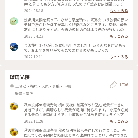
🚌 と言っても夕方5時過ぎだったので軒並みお店は閉まってる
ー😱 お目当てだったカフェも金箔ソフトも油取り紙も買えな
2024.08.18
もっとみる
いのー⁈😭な様子でしたが 食べ歩きやお買い物ができない代わ
りに 夕方になりだいぶ涼しくなった古い街並みを 観光客少な
浅野川大橋を渡って、ひがし茶屋街へ。 紅殻という独特の赤い
めで堪能できたのでそれはそれでヨシです👍 賑やかなひがし
染料で塗られた格子が美しく特徴的なところです。京都、飛騨
茶屋街はまた今度のお楽しみに取っておくとして 昔の風情を
高山にもありますが、金沢の染料の色はより赤みが強いものだ
堪能しつつ夕涼みのお散歩になりました🚶🚶‍♀️ （2024.8.11） #
そう。 茶屋街以外でも、市内のあちこちでこの木虫籠(きむす
2023.04.23
もっとみる
古い街並み #ひがし茶屋街 #ひゃくまんさん #夕涼み #お散歩 #
こ)と呼ばれる、むしかごのような細い格子を見かけました。
北陸応援旅 #ドライブ旅 #金沢 #ことりっぷ金沢 #クラシカル
風情があり素敵です。 東料亭組合の前を通ると、芸妓さんの三
金沢旅行⑥ ひがし茶屋街も行きました！ いろんなお店があっ
な街 #ことりっぷ旅2024
味線のお稽古の音が聞こえてきました。 石畳の上をのんびり
て、お土産を買いがてら見てまわるのが楽しかった
歩いて、古都の散策を楽しみます♪ 金沢旅③ #ひがし茶屋街 #
2022.12.11
もっとみる
金沢 #私のことりっぷ旅 #レトロな街
瑠璃光院
1706
上賀茂・鞍馬・大原・貴船・下鴨
風景・景色
秋の京都🍁瑠璃光院 机の天板に紅葉が映り込む光景が一番の
見所ですが、素晴らしい光景が随所に見られます。 小窓から見
える景色も絵画のようで、お座敷から眺める庭園はライトアッ
プされてさらに雅です✨ 拝観が終わり、山門をくぐって振り返
2022.11.28
もっとみる
ると、こちらも美しくライトアップされていました🍁♥️
2022.11.23 #秋いろとりどり #Myことりっぷ #瑠璃光院 #紅葉
秋の京都🍁瑠璃光院 秋の特別拝観へ予約して行きました。 予
狩り #紅葉 #京都
想していた予約開始時期より早く出遅れてしまい、予約できた