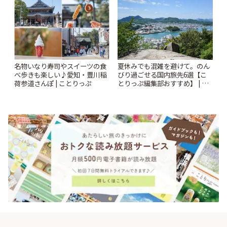
名物いなり寿司やスイーツの食
夏休みでも混雑を避けて。のん
べ歩きも楽しい♪愛知・豊川稲
びり過ごせる国内旅先6選【こ
荷参道さんぽ | ことりっぷ
とりっぷ編集部おすすめ】 | こ
とりっぷ