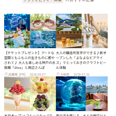
大人の醸造所見学ができる♪新オ
【チケットプレゼント】アートな
ープンした「よなよなビアライ
空間ともふもふの生きものに癒や
ズ」でとっておきのクラフトビー
されて♪ 大人も楽しめる神戸の水
ル体験
族館「átoa」と周辺さんぽ
兵庫県
[PR]
2026.08.07
大阪府
2026.07.31
本日オープン! フルーツたっぷり
夏の涼を感じる、大人の神戸ひと