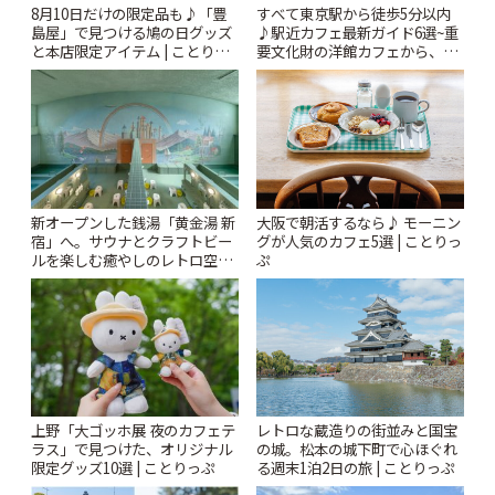
8月10日だけの限定品も♪「豊
すべて東京駅から徒歩5分以内
島屋」で見つける鳩の日グッズ
♪駅近カフェ最新ガイド6選~重
と本店限定アイテム | ことりっ
要文化財の洋館カフェから、改
ぷ
札すぐのレトロ喫茶まで~ | こと
りっぷ
新オープンした銭湯「黄金湯 新
大阪で朝活するなら♪ モーニン
宿」へ。サウナとクラフトビー
グが人気のカフェ5選 | ことりっ
ルを楽しむ癒やしのレトロ空間
ぷ
| ことりっぷ
上野「大ゴッホ展 夜のカフェテ
レトロな蔵造りの街並みと国宝
ラス」で見つけた、オリジナル
の城。松本の城下町で心ほぐれ
限定グッズ10選 | ことりっぷ
る週末1泊2日の旅 | ことりっぷ