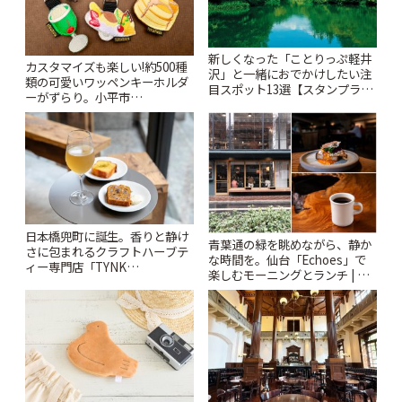
新しくなった「ことりっぷ軽井
カスタマイズも楽しい!約500種
沢」と一緒におでかけしたい注
類の可愛いワッペンキーホルダ
目スポット13選【スタンプラリ
ーがずらり。小平市
ー開催中】 | ことりっぷ
「Kimamaya T&K」 | ことりっ
ぷ
日本橋兜町に誕生。香りと静け
青葉通の緑を眺めながら、静か
さに包まれるクラフトハーブテ
な時間を。仙台「Echoes」で
ィー専門店「TYNK
楽しむモーニングとランチ | こ
Kabutocho」 | ことりっぷ
とりっぷ