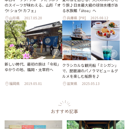
のスイーツが味わえる、山形「オ
り旅♪日本最大級の球体水槽があ
ウ! ショウ! カフェ」
る水族館「átoa」へ
山形県
2017.05.20
兵庫県
[PR]
2025.08.12
新しい時代、最初の旅は「令和」
クラシカルな観光船「ミシガン」
ゆかりの地、福岡・太宰府へ
で、琵琶湖のパノラマビュー＆グ
ルメを楽しむ船旅を♪
福岡県
2019.05.01
滋賀県
2025.05.13
おすすめ記事