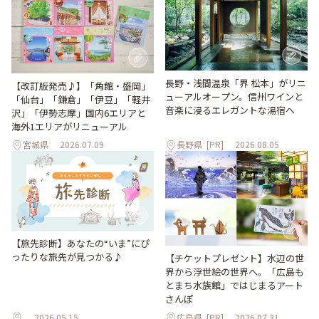
長野・浅間温泉「界 松本」がリニ
【改訂版発売♪】「角館・盛岡」
ューアルオープン。信州ワインと
「仙台」「鎌倉」「伊豆」「軽井
音楽に浸るエレガントな湯宿へ
沢」「伊勢志摩」国内6エリアと
海外1エリアがリニューアル
宮城県
2026.07.09
長野県
[PR]
2026.08.05
【旅先診断】あなたの“いま”にぴ
ったりな旅先が見つかる♪
【チケットプレゼント】水辺の世
界から浮世絵の世界へ。「広島も
とまち水族館」ではじまるアート
さんぽ
2026.05.15
広島県
[PR]
2026.07.31