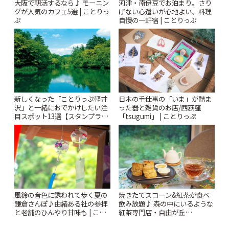
大阪で朝活するなら♪ モーニン
河津・南伊豆でお泊まり。さり
グが人気のカフェ5選 | ことりっ
げない心遣いが心地よい、料理
ぷ
自慢の一軒宿 | ことりっぷ
新しくなった「ことりっぷ軽井
日本の手仕事の「いま」が詰ま
沢」と一緒におでかけしたい注
った器と雑貨のお店/西荻窪
目スポット13選【スタンプラリ
「tsugumi」 | ことりっぷ
ー開催中】 | ことりっぷ
風鈴の音色に誘われて歩く夏の
焼きたてスコーン&紅茶が食べ
鎌倉さんぽ♪由緒ある社の参拝
飲み放題♪ 森の中にいるような
と老舗のひんやり甘味も | こと
紅茶専門店・自由が丘
りっぷ
「YOTSUBA TEA」でのんびり