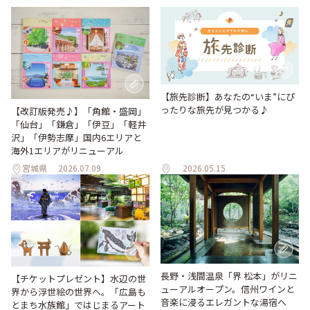
【旅先診断】あなたの“いま”にぴ
ったりな旅先が見つかる♪
【改訂版発売♪】「角館・盛岡」
「仙台」「鎌倉」「伊豆」「軽井
沢」「伊勢志摩」国内6エリアと
海外1エリアがリニューアル
宮城県
2026.07.09
2026.05.15
長野・浅間温泉「界 松本」がリニ
【チケットプレゼント】水辺の世
ューアルオープン。信州ワインと
界から浮世絵の世界へ。「広島も
音楽に浸るエレガントな湯宿へ
とまち水族館」ではじまるアート