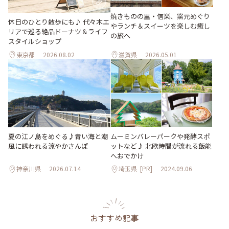
焼きものの里・信楽、窯元めぐり
休日のひとり散歩にも♪ 代々木エ
やランチ＆スイーツを楽しむ癒し
リアで巡る絶品ドーナツ＆ライフ
の旅へ
スタイルショップ
東京都
2026.08.02
滋賀県
2026.05.01
夏の江ノ島をめぐる♪青い海と潮
ムーミンバレーパークや発酵スポ
風に誘われる涼やかさんぽ
ットなど♪ 北欧時間が流れる飯能
へおでかけ
神奈川県
2026.07.14
埼玉県
[PR]
2024.09.06
おすすめ記事