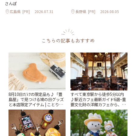
さんぽ
広島県
[PR]
2026.07.31
長野県
[PR]
2026.08.05
こちらの記事もおすすめ
8月10日だけの限定品も♪「豊
すべて東京駅から徒歩5分以内
島屋」で見つける鳩の日グッズ
♪駅近カフェ最新ガイド6選~重
と本店限定アイテム | ことりっ
要文化財の洋館カフェから、改
ぷ
札すぐのレトロ喫茶まで~ | こと
りっぷ