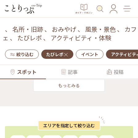
ガイド・マガジン
、
名所・旧跡
、
おみやげ
、
風景・景色
、
カフ
ェ
、
たびレポ
、
アクティビティ・体験
絞り込む
たびレポ
イベント
アクティビテ
スポット
記事
投稿
もっとみる
エリアを指定して絞り込む