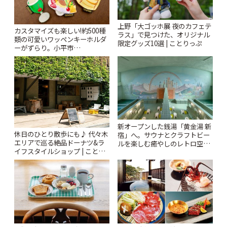
上野「大ゴッホ展 夜のカフェテ
カスタマイズも楽しい!約500種
ラス」で見つけた、オリジナル
類の可愛いワッペンキーホルダ
限定グッズ10選 | ことりっぷ
ーがずらり。小平市
「Kimamaya T&K」 | ことりっ
ぷ
新オープンした銭湯「黄金湯 新
休日のひとり散歩にも♪ 代々木
宿」へ。サウナとクラフトビー
エリアで巡る絶品ドーナツ&ラ
ルを楽しむ癒やしのレトロ空間
イフスタイルショップ | ことり
| ことりっぷ
っぷ