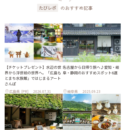
のおすすめ記事
たびレポ
【チケットプレゼント】水辺の世
名古屋から日帰り旅へ♪愛知・岐
界から浮世絵の世界へ。「広島も
阜・静岡のおすすめスポット6選
とまち水族館」ではじまるアート
さんぽ
広島県
[PR]
2026.07.31
岐阜県
2025.09.23