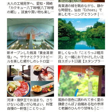
大人の工場見学へ、愛知・岡崎
青葉通の緑を眺めながら、静か
「カクキュー八丁味噌(八丁味噌
な時間を。仙台「Echoes」で
の郷)」。試食や買い物も楽しみ
楽しむモーニングとランチ | こ
♪ | ことりっぷ
とりっぷ
新オープンした銭湯「黄金湯 新
新しくなった「ことりっぷ軽井
宿」へ。サウナとクラフトビー
沢」と一緒におでかけしたい注
ルを楽しむ癒やしのレトロ空間
目スポット13選【スタンプラリ
| ことりっぷ
ー開催中】 | ことりっぷ
風鈴の音色に誘われて歩く夏の
河津・南伊豆でお泊まり。さり
鎌倉さんぽ♪由緒ある社の参拝
げない心遣いが心地よい、料理
と老舗のひんやり甘味も | こと
自慢の一軒宿 | ことりっぷ