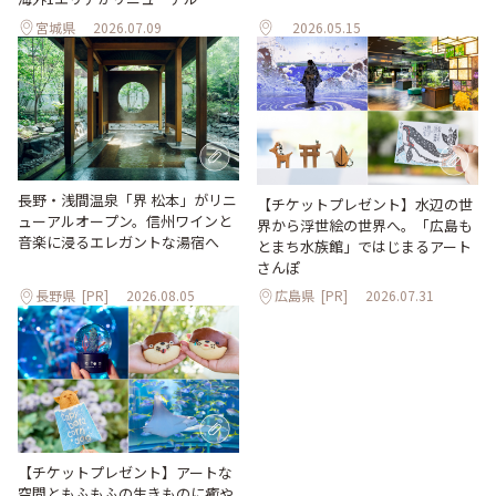
宮城県
2026.07.09
2026.05.15
長野・浅間温泉「界 松本」がリニ
【チケットプレゼント】水辺の世
ューアルオープン。信州ワインと
界から浮世絵の世界へ。「広島も
音楽に浸るエレガントな湯宿へ
とまち水族館」ではじまるアート
さんぽ
長野県
[PR]
2026.08.05
広島県
[PR]
2026.07.31
【チケットプレゼント】アートな
空間ともふもふの生きものに癒や