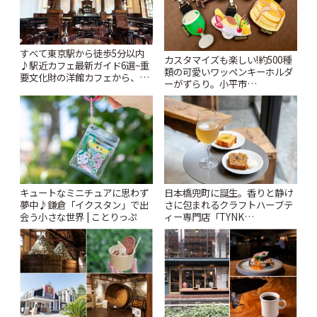
すべて東京駅から徒歩5分以内
カスタマイズも楽しい!約500種
♪駅近カフェ最新ガイド6選~重
類の可愛いワッペンキーホルダ
要文化財の洋館カフェから、改
ーがずらり。小平市
札すぐのレトロ喫茶まで~ | こと
「Kimamaya T&K」 | ことりっ
りっぷ
ぷ
キュートなミニチュアに思わず
日本橋兜町に誕生。香りと静け
夢中♪鎌倉「イクスタン」で出
さに包まれるクラフトハーブテ
会う小さな世界 | ことりっぷ
ィー専門店「TYNK
Kabutocho」 | ことりっぷ