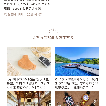
されて♪ 大人も楽しめる神戸の水
族館「átoa」と周辺さんぽ
兵庫県
[PR]
2026.08.07
こちらの記事もおすすめ
8月10日だけの限定品も♪「豊
ことりっぷ編集部がもう一度泊
島屋」で見つける鳩の日グッズ
まりたい宿10選。忘れられない
と本店限定アイテム | ことりっ
絶景や温泉、名建築まで | こと
ぷ
りっぷ