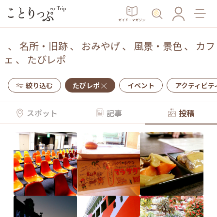
ガイド・マガジン
、
名所・旧跡
、
おみやげ
、
風景・景色
、
カフ
ェ
、
たびレポ
絞り込む
たびレポ
イベント
アクティビテ
スポット
記事
投稿