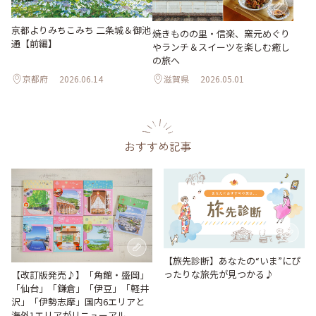
京都よりみちこみち 二条城＆御池
焼きものの里・信楽、窯元めぐり
通【前編】
やランチ＆スイーツを楽しむ癒し
の旅へ
京都府
2026.06.14
滋賀県
2026.05.01
おすすめ記事
【旅先診断】あなたの“いま”にぴ
ったりな旅先が見つかる♪
【改訂版発売♪】「角館・盛岡」
「仙台」「鎌倉」「伊豆」「軽井
沢」「伊勢志摩」国内6エリアと
海外1エリアがリニューアル