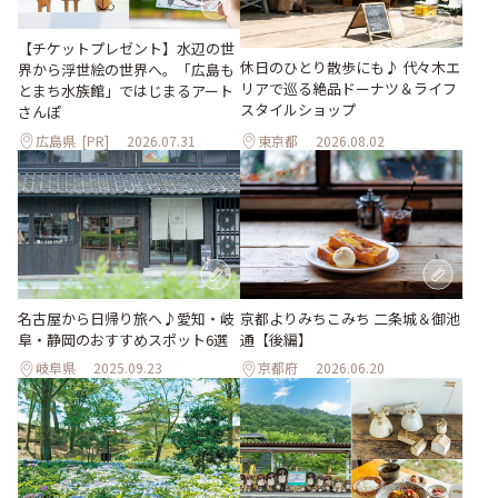
【チケットプレゼント】水辺の世
休日のひとり散歩にも♪ 代々木エ
界から浮世絵の世界へ。「広島も
リアで巡る絶品ドーナツ＆ライフ
とまち水族館」ではじまるアート
スタイルショップ
さんぽ
広島県
[PR]
2026.07.31
東京都
2026.08.02
名古屋から日帰り旅へ♪愛知・岐
京都よりみちこみち 二条城＆御池
阜・静岡のおすすめスポット6選
通【後編】
岐阜県
2025.09.23
京都府
2026.06.20