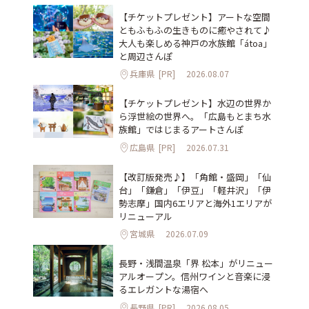
【チケットプレゼント】アートな空間
ともふもふの生きものに癒やされて♪
大人も楽しめる神戸の水族館「átoa」
と周辺さんぽ
兵庫県
[PR]
2026.08.07
【チケットプレゼント】水辺の世界か
ら浮世絵の世界へ。「広島もとまち水
族館」ではじまるアートさんぽ
広島県
[PR]
2026.07.31
【改訂版発売♪】「角館・盛岡」「仙
台」「鎌倉」「伊豆」「軽井沢」「伊
勢志摩」国内6エリアと海外1エリアが
リニューアル
宮城県
2026.07.09
長野・浅間温泉「界 松本」がリニュー
アルオープン。信州ワインと音楽に浸
るエレガントな湯宿へ
長野県
[PR]
2026.08.05