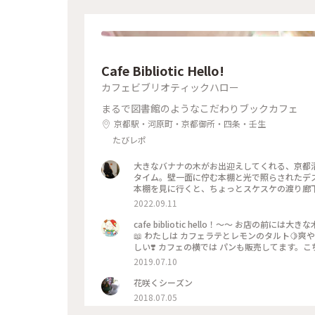
Cafe Bibliotic Hello!
カフェビブリオティックハロー
まるで図書館のようなこだわりブックカフェ
京都駅・河原町・京都御所・四条・壬生
たびレポ
大きなバナナの木がお出迎えしてくれる、京都
タイム。壁一面に佇む本棚と光で照らされたデ
本棚を見に行くと、ちょっとスケスケの渡り廊
ているのも嬉しくて。。これは出張の度に立ち寄
2022.09.11
えあり。観光というよりも、ローカルに寄り添っ
#Myことりっぷ #京都カフェ #ブッ
cafe bibliotic hello！〜〜 お店の
📖 わたしは カフェラテとレモンのタルト🍋
しい❣️ カフェの横では パンも販売してます。
2019.07.10
花咲くシーズン
2018.07.05