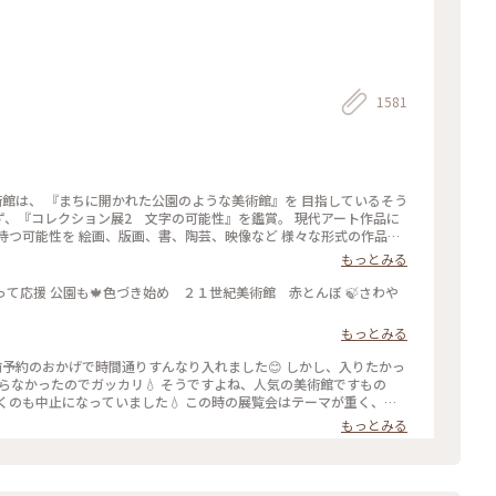
1581
紀美術館は、 『まちに開かれた公園のような美術館』を 目指しているそう
 まず、『コレクション展2 文字の可能性』を鑑賞。 現代アート作品に
持つ可能性を 絵画、版画、書、陶芸、映像など 様々な形式の作品を
視点から見た作品の数々、 こういう見方もあるんだ！と とても興味
もっとみる
oad, Living space / 生きている道、生きるための場所』も鑑賞。 これ
「道」や「移動」をテーマに、 ストリートカルチャーの視点から 「異な
って応援 公園も🍁色づき始め ２１世紀美術館 赤とんぼ 🍃さわや
を 美術館の中に創出することを目指しているそう✨ 様々な角度から
ても面白かったです！ 一日中いても楽しめる とっても素敵な美術館
もっとみる
9月27日(土) - 2026年1月18日(日） ✳︎ 『SIDE CORE Living
ための場所』 2025年10月18日(土) - 2026年3月15日(日) #金沢21世紀美
LivingroadLivingspace/生きている道生きるための場所 #ことりっ
知らなかったのでガッカリ💧 そうですよね、人気の美術館ですもの
くのも中止になっていました💧 この時の展覧会はテーマが重く、見
た… 館内をぐるっと回っていると雨が止み、上から覗くプールが見ら
もっとみる
た雨が降り始めて見学中止になり、少しの間でしたが見られて良かっ
いラビットチェアや、憧れのアルネ・ヤコブセンデザインのアントチ
りました🎨 #夏の北陸旅 #北陸旅 #金沢21世