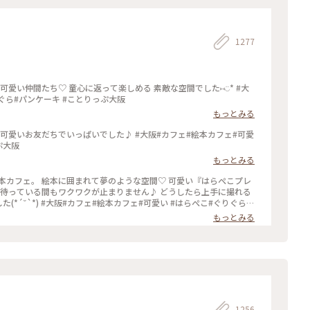
1277
い仲間たち♡ 童心に返って楽しめる 素敵な空間でした⑅︎◡̈︎* #大
ぐら#パンケーキ #ことりっぷ大阪
もっとみる
可愛いお友だちでいっぱいでした♪ #大阪#カフェ#絵本カフェ#可愛
ぷ大阪
もっとみる
本カフェ。 絵本に囲まれて夢のような空間♡ 可愛い『はらぺこプレ
 待っている間もワクワクが止まりません♪ どうしたら上手に撮れる
た(*´˘`*) #大阪#カフェ#絵本カフェ#可愛い #はらぺこ#ぐりぐら#
もっとみる
1256