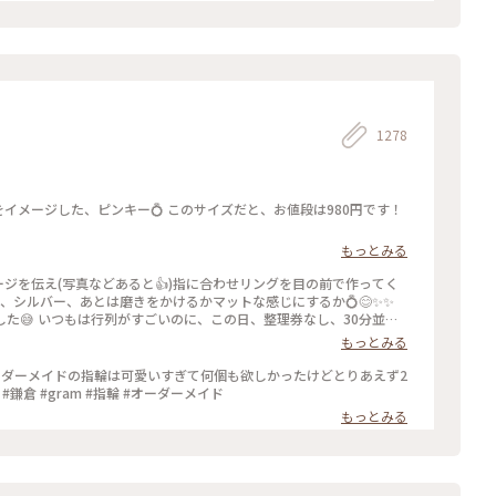
1278
もっとみる
ージを伝え(写真などあると👍)指に合わせリングを目の前で作ってく
ールド、シルバー、あとは磨きをかけるかマットな感じにするか💍😊✨✨
し、30分並び
もっとみる
ったので、待ち時間に情報収集し勢いで作ったリング。それでも、な
のを作ろうかなぁ… #gram#旅のひととき#わたしの街#鎌倉#リン
ーダーメイドの指輪は可愛いすぎて何個も欲しかったけどとりあえず2
鎌倉 #gram #指輪 #オーダーメイド
もっとみる