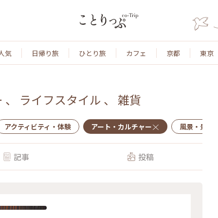
人気
日帰り旅
ひとり旅
カフェ
京都
東京
ー
、
ライフスタイル
、
雑貨
アクティビティ・体験
アート・カルチャー
風景・景色
記事
投稿