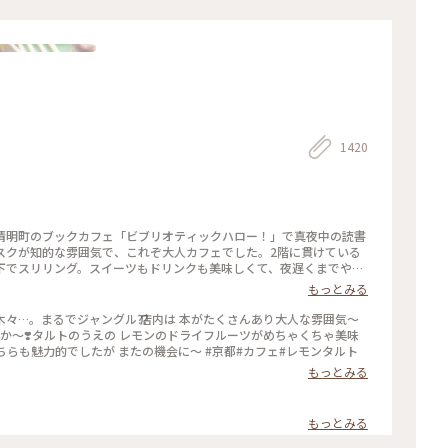
1420
清明町のブックカフェ「ビブリオティックハロー！」で真夜中の読書
スクが知的な雰囲気で、これぞ大人カフェでした。2階に貫けている
下でスリリング。スイーツもドリンクも美味しくて、夜遅くまでやっ
りそうです。築150年以上の町屋をリノベしたというところも見応
もっとみる
ているようで温かい空気も感じました。 #私のことりっぷ2022
クカフェ #読書 #ガトーショコラ #コーヒー
前には大きな木々…。まるでジャングル⁇ 店内は 本がたくさんあり大人な雰囲気〜
爽やか〜❣️タルトのうえの レモンのドライフルーツがめちゃくちゃ美味
こちらも魅力的でしたが またの機会に〜 #京都#カフェ#レモンタルト
もっとみる
もっとみる