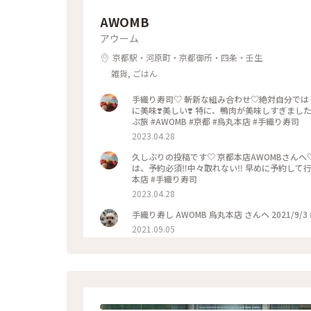
AWOMB
アウーム
京都駅・河原町・京都御所・四条・壬生
雑貨, ごはん
手織り寿司♡ 斬新な組み合わせ♡絶対自分では
に美味❣️美しい❣️ 特に、鴨肉が美味しすぎまし
ぷ旅 #AWOMB #京都 #烏丸本店 #手織り寿司
2023.04.28
久しぶりの投稿です♡ 京都本店AWOMBさんへ
は、予約必須‼︎中々取れない‼︎ 早めに予約して行
本店 #手織り寿司
2023.04.28
手織り寿し AWOMB 烏丸本店 さんへ 2021/9/3
2021.09.05