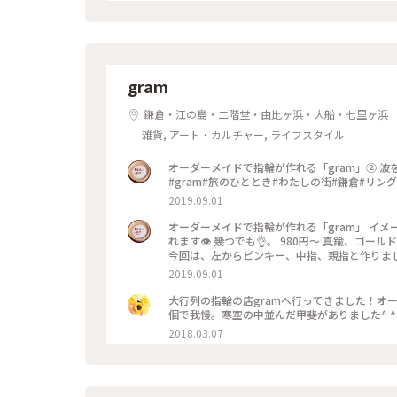
gram
鎌倉・江の島・二階堂・由比ヶ浜・大船・七里ヶ浜
雑貨, アート・カルチャー, ライフスタイル
オーダーメイドで指輪が作れる「gram」② 波をイメージした、ピンキー💍 このサイズだと、お値段は980円です！
#gram#旅のひととき#わたしの街#鎌倉#リング
2019.09.01
オーダーメイドで指輪が作れる「gram」 イメ
れます👁 幾つでも👌。 980円〜 真鍮、ゴ
今回は、左からピンキー、中指、親指と作りました😅 いつもは行列がすごいのに、この日、整理券な
入れました😱😱‼️(平日の夕方) 皆さん、カップルもいだけど、グループで来られ旅の思い出に作られたりしている方
2019.09.01
が多かったです😊 まさか、入れると思わなか
んだか愛着がわきますね… 次は、重ね付けられる
大行列の指輪の店gramへ行ってきました！オ
グ
個で我慢。寒空の中並んだ甲斐がありました^ ^ #
2018.03.07