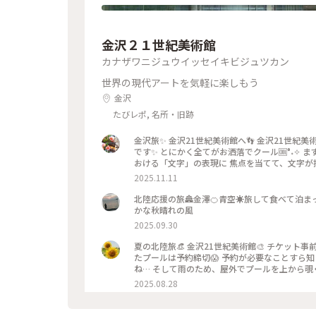
金沢２１世紀美術館
カナザワニジュウイッセイキビジュツカン
世界の現代アートを気軽に楽しもう
金沢
たびレポ, 名所・旧跡
金沢旅✨ 金沢21世紀美術館へ👣 金沢21世
です✨ とにかく全てがお洒落でクール🆒°˖✧
おける「文字」の表現に 焦点を当てて、文字が
通して探求しています。 文字に関して多角的な
2025.11.11
深かったです✨ また、『SIDE CORE Living r
は、アートチームSIDE COREの展覧会で、 
北陸応援の旅🏯金澤🍊青空☀️旅して食べて泊ま
る場所をつなぐ表現」、 「生きるための場所」
かな秋晴れの風
道や移動を見ている作品、 一体感もあってとっ
2025.09.30
でした💕 ✳︎ 『コレクション展2 文字の可能性』 2025年
road, Living space / 生きている道、生きる
夏の北陸旅👒 金沢21世紀美術館🎨‎ チケット事前予約のおかげで時間通りすんなり入れました😊 しかし、入りたかっ
術館 #コレクション展2文字の可能性 #SIDECORE
たプールは予約締切😱 予約が必要なことすら
ぷと一緒 #金沢 #金沢旅
ね… そして雨のため、屋外でプールを上から覗
るのが辛くて途中でギブアップしてしまいまし
2025.08.28
れるようになり急いで見学！ ものの数分でま
たです😊 館内外にアート作品に溢れ、かわい
ェアやスワンチェアに座れたのも満足✨ 女子トイレの中にもアートがあ