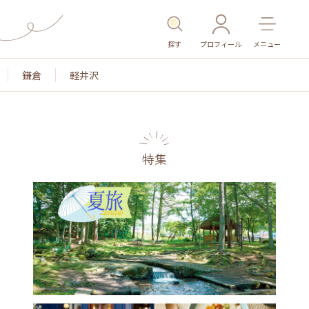
探す
プロフィール
メニュー
鎌倉
軽井沢
特集
色
名所・旧跡
温泉・スパ
その他施設
ごはん