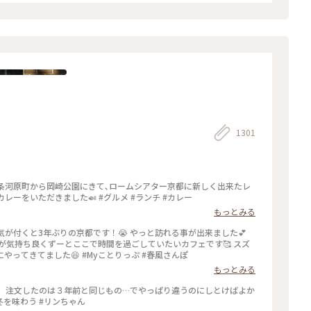
1301
四条河原町から岡崎公園にきて､ロームシアター京都に新しく出来たレ
レーをいただきました🍛 #グルメ #ランチ #カレー
もっとみる
が付くと3年ぶりの京都です！😭 やっと訪れる事が出来ました💕
風が気持ち良くずーとここで時間を過ごしていたいカフェです🥰 スズ
メが残したケーキのくずを食べにテーブルの上にやってきてました😆 #Myことりっぷ #春風さんぽ
もっとみる
で、注文したのは３年前と同じもの…でやっぱり違うのにしとけばよか
ったと思ったのも同じ…学習してません🐵💔 #冬を味わう #リンちゃん