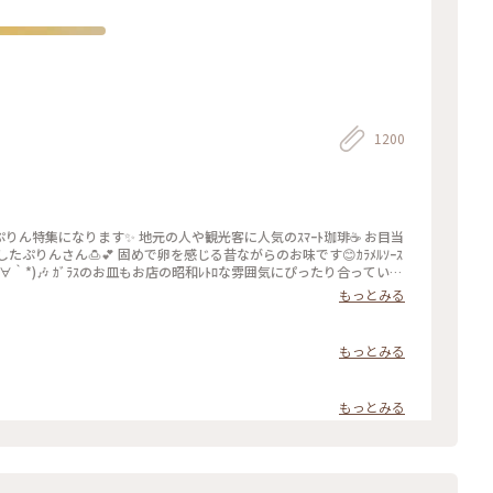
1200
人や観光客に人気のｽﾏｰﾄ珈琲☕️ お目当
ぷりんさん🍮💕 固めで卵を感じる昔ながらのお味です😊ｶﾗﾒﾙｿｰｽ
｀*)🎶 ｶﾞﾗｽのお皿もお店の昭和ﾚﾄﾛな雰囲気にぴったり合っていま
に来たらおすすめな喫茶店です🍴 #スマート珈琲 #ぷりん #プリン #昔
もっとみる
お目当て #自家製 #京都 #ぷりんシリーズ
もっとみる
もっとみる