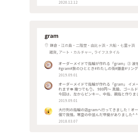
2020.12.12
gram
鎌倉・江の島・二階堂・由比ヶ浜・大船・七里ヶ浜
雑貨, アート・カルチャー, ライフスタイル
オーダーメイドで指輪が作れる「gram」② 波をイメージした、ピンキー💍 このサイズだと、お値段は980円です！
#gram#旅のひととき#わたしの街#鎌倉#リング
2019.09.01
オーダーメイドで指輪が作れる「gram」 イメ
れます👁 幾つでも👌。 980円〜 真鍮、ゴ
今回は、左からピンキー、中指、親指と作りました😅 いつもは行列がすごいのに、この日、整理券な
入れました😱😱‼️(平日の夕方) 皆さん、カップルもいだけど、グループで来られ旅の思い出に作られたりしている方
2019.09.01
が多かったです😊 まさか、入れると思わなか
んだか愛着がわきますね… 次は、重ね付けられる
大行列の指輪の店gramへ行ってきました！オ
グ
個で我慢。寒空の中並んだ甲斐がありました^ ^ #
2018.03.07