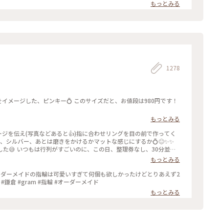
もっとみる
1278
もっとみる
ージを伝え(写真などあると👍)指に合わせリングを目の前で作ってく
ールド、シルバー、あとは磨きをかけるかマットな感じにするか💍😊✨✨
し、30分並び
もっとみる
ったので、待ち時間に情報収集し勢いで作ったリング。それでも、な
のを作ろうかなぁ… #gram#旅のひととき#わたしの街#鎌倉#リン
ーダーメイドの指輪は可愛いすぎて何個も欲しかったけどとりあえず2
鎌倉 #gram #指輪 #オーダーメイド
もっとみる