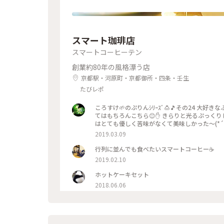
スマート珈琲店
スマートコーヒーテン
創業約80年の風格漂う店
京都駅・河原町・京都御所・四条・壬生
たびレポ
ころすけ🌱のぷりんｼﾘｰｽﾞ🍮🎵その24 大好きなぷりん特集になります✨ 地元の
てはもちろんこちら😊✋ きらりと光るぷっくりした
はとても優しく苦味がなくて美味しかった～(*´∀
した💓たまごｻﾝﾄﾞもﾎｯﾄｹｰｷも美味しくて京都
2019.03.09
ながら #光る #レトロ #昭和レトロ #喫茶店 #
行列に並んでも食べたいスマートコーヒー☕️
2019.02.10
ホットケーキセット
2018.06.06