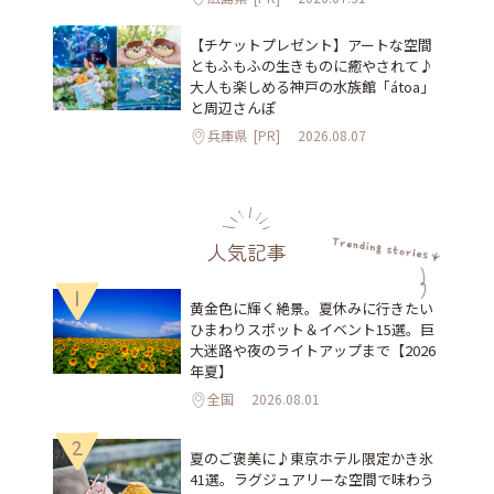
【チケットプレゼント】アートな空間
ともふもふの生きものに癒やされて♪
大人も楽しめる神戸の水族館「átoa」
と周辺さんぽ
兵庫県
[PR]
2026.08.07
人気記事
1
黄金色に輝く絶景。夏休みに行きたい
ひまわりスポット＆イベント15選。巨
大迷路や夜のライトアップまで【2026
年夏】
全国
2026.08.01
2
夏のご褒美に♪東京ホテル限定かき氷
41選。ラグジュアリーな空間で味わう