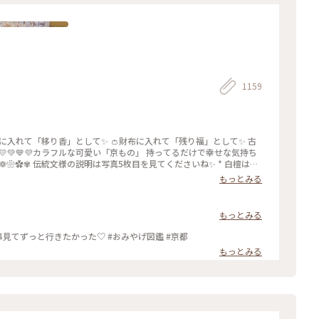
1159
に入れて「移り香」として✨ 👛財布に入れて「残り福」として✨ 古
💛💚💙💜カラフルな可愛い「京もの」 持ってるだけで幸せな気持ち
檀🤍❁❀✿✾ 伝統文様の説明は写真5枚目を見てくださいね✨ * 白檀はふ
`*)♡♡♡ 大好きな香りです(｡･ω･｡)❁。🌼.*･ﾟ .ﾟ･*. * 古
もっとみる
いるような落ち着いた気持ちになります😌 * 今日で4月も最終日。
)･:*:･ 🌸桜だけど 白檀の香りです😆 🐱にゃんこのお香立
すが お家時間も楽しく豊かに過ごしましょ💕 ～
もっとみる
¸♪😀❤🌷🐇🦋 先月 仙台三越の京都展で買いました。 懐紙を利用した お箸袋の折
ョップでも買えますよ〜✨ エリアは妄想ことりっぷで*⋆✈京都にお邪
和紙のブックカバー（＾_＾） ことりっぷの記事見てずっと行きたかった♡ #おみやげ図鑑 #京都
ぷさんの記事がご覧になれますよ😊 * #花を愉しむ #ことりっぷ京都 #京
もっとみる
くらぶ #お土産 #おみやげ #おみやげ図鑑 #お香 #白檀 #和紙 #こも
u