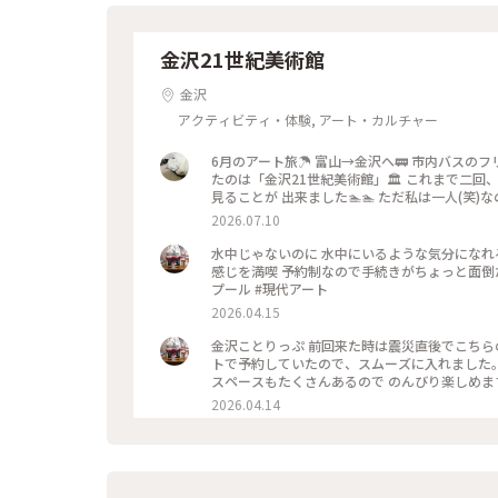
金沢21世紀美術館
金沢
アクティビティ・体験, アート・カルチャー
6月のアート旅☂️ 富山→金沢へ🚃 市内バスの
たのは「金沢21世紀美術館」🏛️ これまで二
見ることが 出来ました🏊🏊 ただ私は一人(笑
上から下の人達を見て楽しみました😂 修学旅行
2026.07.10
で そこまで混雑してなくゆっくり出来ました✨✨ #ひみつの絶景 #ことりっぷ金沢 #金
ール #金沢市内バスフリー切符
水中じゃないのに 水中にいるような気分になれるプール 晴れてたらもっと綺麗だったかなあ と
感じを満喫 予約制なので手続きがちょっと面倒だけど、 見てよかった #ちいさな列車旅 #金沢#金沢21世紀美術館#
プール #現代アート
2026.04.15
金沢ことりっぷ 前回来た時は震災直後でこちらの美術館には入れなかったので、今回は真っ先に来ました😊🖼️ ネッ
トで予約していたので、スムーズに入れました。 八重桜が満開🌸🌸🌸🌸🌸 芝生も綺麗でとても気持ちいい。 フ
スペースもたくさんあるので のんびり楽しめます。 今日は海外からの観光客が多かったようで、 私も英
れそうになりました😅 #ちいさな
2026.04.14