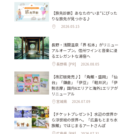
【旅先診断】あなたの“いま”にぴった
りな旅先が見つかる♪
2026.05.15
長野・浅間温泉「界 松本」がリニュー
アルオープン。信州ワインと音楽に浸
るエレガントな湯宿へ
長野県
[PR]
2026.08.05
【改訂版発売♪】「角館・盛岡」「仙
台」「鎌倉」「伊豆」「軽井沢」「伊
勢志摩」国内6エリアと海外1エリアが
リニューアル
宮城県
2026.07.09
【チケットプレゼント】水辺の世界か
ら浮世絵の世界へ。「広島もとまち水
族館」ではじまるアートさんぽ
広島県
[PR]
2026.07.31