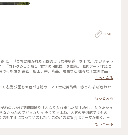
1581
紀美術館は、 『まちに開かれた公園のような美術館』を 目指しているそう
 まず、『コレクション展2 文字の可能性』を鑑賞。 現代アート作品に
持つ可能性を 絵画、版画、書、陶芸、映像など 様々な形式の作品を
視点から見た作品の数々、 こういう見方もあるんだ！と とても興味
もっとみる
oad, Living space / 生きている道、生きるための場所』も鑑賞。 これ
「道」や「移動」をテーマに、 ストリートカルチャーの視点から 「異な
って応援 公園も🍁色づき始め ２１世紀美術館 赤とんぼ 🍃さわや
を 美術館の中に創出することを目指しているそう✨ 様々な角度から
ても面白かったです！ 一日中いても楽しめる とっても素敵な美術館
もっとみる
9月27日(土) - 2026年1月18日(日） ✳︎ 『SIDE CORE Living
ための場所』 2025年10月18日(土) - 2026年3月15日(日) #金沢21世紀美
LivingroadLivingspace/生きている道生きるための場所 #ことりっ
知らなかったのでガッカリ💧 そうですよね、人気の美術館ですもの
くのも中止になっていました💧 この時の展覧会はテーマが重く、見
た… 館内をぐるっと回っていると雨が止み、上から覗くプールが見ら
もっとみる
た雨が降り始めて見学中止になり、少しの間でしたが見られて良かっ
いラビットチェアや、憧れのアルネ・ヤコブセンデザインのアントチ
りました🎨 #夏の北陸旅 #北陸旅 #金沢21世