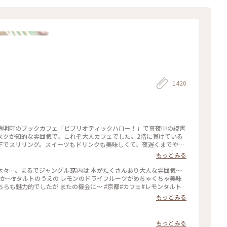
1420
清明町のブックカフェ「ビブリオティックハロー！」で真夜中の読書
スクが知的な雰囲気で、これぞ大人カフェでした。2階に貫けている
下でスリリング。スイーツもドリンクも美味しくて、夜遅くまでやっ
りそうです。築150年以上の町屋をリノベしたというところも見応
もっとみる
ているようで温かい空気も感じました。 #私のことりっぷ2022
クカフェ #読書 #ガトーショコラ #コーヒー
前には大きな木々…。まるでジャングル⁇ 店内は 本がたくさんあり大人な雰囲気〜
爽やか〜❣️タルトのうえの レモンのドライフルーツがめちゃくちゃ美味
こちらも魅力的でしたが またの機会に〜 #京都#カフェ#レモンタルト
もっとみる
もっとみる