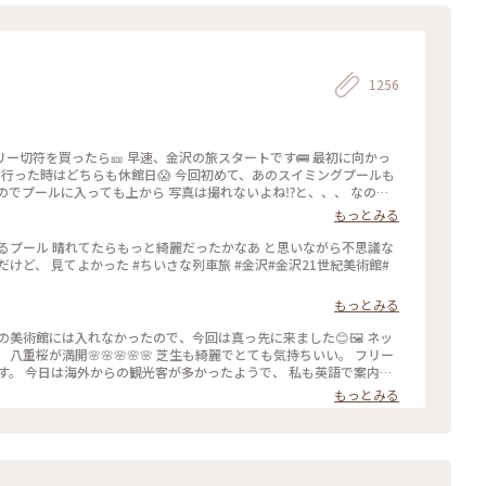
1256
フリー切符を買ったら🎫 早速、金沢の旅スタートです🚌 最初に向かっ
回、行った時はどちらも休館日😱 今回初めて、あのスイミングプールも
)なのでプールに入っても上から 写真は撮れないよね⁉️と、、、 なので
かな❓の子供達の同行者の様に…🤣 混まないうちにと午前中に来たの
もっとみる
沢21世紀美術館#スイミングプ
思いながら不思議な
もっとみる
リー
語で案内さ
列車旅 #金沢#石川県#金沢21世紀美術館#桜🌸#現代アート
もっとみる