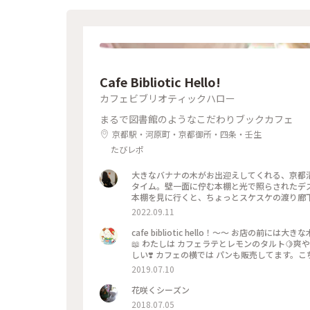
紀美術館 #美術館 #金沢 #石川 #アートな景色
Cafe Bibliotic Hello!
カフェビブリオティックハロー
まるで図書館のようなこだわりブックカフェ
京都駅・河原町・京都御所・四条・壬生
たびレポ
大きなバナナの木がお出迎えしてくれる、京都
タイム。壁一面に佇む本棚と光で照らされたデ
本棚を見に行くと、ちょっとスケスケの渡り廊
ているのも嬉しくて。。これは出張の度に立ち寄
2022.09.11
えあり。観光というよりも、ローカルに寄り添っ
#Myことりっぷ #京都カフェ #ブッ
cafe bibliotic hello！〜〜 お店の
📖 わたしは カフェラテとレモンのタルト🍋
しい❣️ カフェの横では パンも販売してます。
2019.07.10
花咲くシーズン
2018.07.05