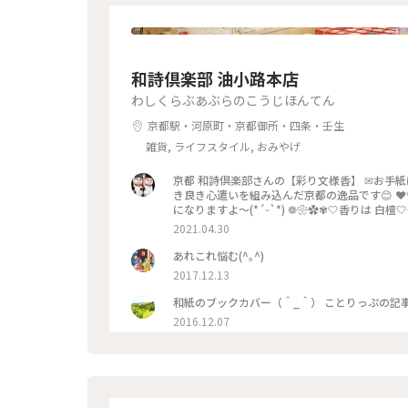
和詩倶楽部 油小路本店
わしくらぶあぶらのこうじほんてん
京都駅・河原町・京都御所・四条・壬生
雑貨, ライフスタイル, おみやげ
京都 和詩倶楽部さんの【彩り文様香】 ✉お手紙
き良き心遣いを組み込んだ京都の逸品です😊 ❤️
になりますよ〜(*´ᵕ`*) ❁❀✿✾🤍香りは 白
くよかで優美さを兼ね備え 高貴な心打つ香りがします(*´˘
2021.04.30
代より人の心を捉え 和らげてきた香り。 お寺に
過ぎ行く春を名残惜しみ 桜のお香をたきました･:*:･(*´ｴ｀*
あれこれ悩む(^｡^)
てを見せたかったの〜😜 * 我慢がまんの連休で
2017.12.13
🎼.•*¨*•.¸¸♬🎶•*¨*•.¸¸♬•*¨*•.¸
り方なども教えていただきました〜😍 Webシ
魔しま〜す😊 ⤵︎ ︎下のスポットから ことりっ
2016.12.07
都 #和紙 #彩り文様香 #包み香 #和詩倶楽部 #わし
りっぷ仙台 #カメラ #カメラ初心者🔰 #fumitub