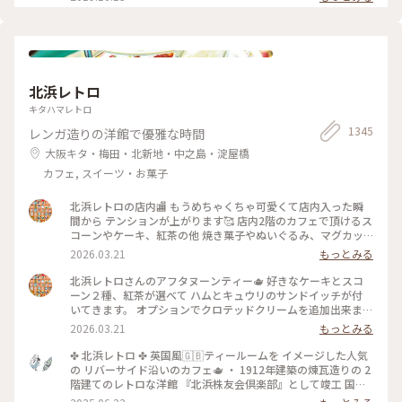
(600円ほうじ茶付)なんと添加物、保存料、卵を一切使ってま
せん。 濃厚なのに甘すぎず、口どけが最高で本当においしかっ
たので京都にきたらまた立ち寄りたいお店の1つになりました
♡ #京都#おすすめ#スイーツ#アイス#秋の味覚ゴーラー隊#き
なこ
北浜レトロ
キタハマレトロ
1345
レンガ造りの洋館で優雅な時間
大阪キタ・梅田・北新地・中之島・淀屋橋
カフェ, スイーツ・お菓子
北浜レトロの店内🏬 もうめちゃくちゃ可愛くて店内入った瞬
間から テンションが上がります🥰 店内2階のカフェで頂けるス
コーンやケーキ、紅茶の他 焼き菓子やぬいぐるみ、マグカッ
プやプレゼント用の 詰め合わせなど購入することが出来ます✨
2026.03.21
もっとみる
店内はシックなアンティーク家具にミントグリーンが 映えて
素敵な空間です〜！
北浜レトロさんのアフタヌーンティー🫖 好きなケーキとスコ
ーン２種、紅茶が選べて ハムとキュウリのサンドイッチが付
いてきます。 オプションでクロテッドクリームを追加出来ます
✨ スコーンは季節限定のさくらとくるみをチョイス。 ケーキ
2026.03.21
もっとみる
はストロベリースペシャルショートケーキです🍓 ウェッジウ
ッドのお皿に乗せられてボリュームが凄いです😳 ケーキも1ピ
✤ 北浜レトロ ✤ 英国風🇬🇧ティールームを イメージした人気
ースがかなり大きく、しっかり甘め。 スコーンは温かく香り
の リバーサイド沿いのカフェ🫖 ・ 1912年建築の煉瓦造りの 2
もよくサクサクで美味しいです！ サンドイッチも黒胡椒が効
階建てのレトロな洋館 『北浜株友会倶楽部』として竣工 国の
いていて甘いとしょっぱいで 最高です〜！ めちゃくちゃボリ
登録有形文化財に指定 ・ 最近は行列のあまりスルーすること