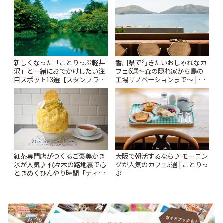
新しくなった「ことりっぷ軽井
香川県で行きたいおしゃれなカ
沢」と一緒におでかけしたい注
フェ6選〜森の隠れ家から島の
目スポット13選【スタンプラリ
工場リノベーションまで〜 | こ
ー開催中】 | ことりっぷ
とりっぷ
紅茶専門店がつくるご褒美かき
大阪で朝活するなら♪ モーニン
氷が人気♪ 代々木の路地裏で心
グが人気のカフェ5選 | ことりっ
ときめくひんやり時間「ティー
ぷ
スイーツ ラボ コンテナート」 |
ことりっぷ