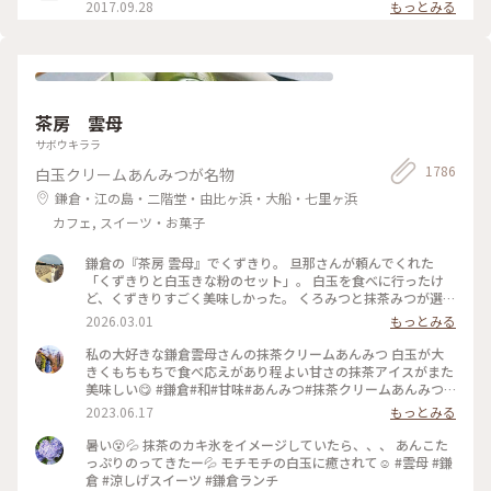
2017.09.28
もっとみる
茶房 雲母
サボウキララ
1786
白玉クリームあんみつが名物
鎌倉・江の島・二階堂・由比ヶ浜・大船・七里ヶ浜
カフェ, スイーツ・お菓子
鎌倉の『茶房 雲母』でくずきり。 旦那さんが頼んでくれた
「くずきりと白玉きな粉のセット」。 白玉を食べに行ったけ
ど、くずきりすごく美味しかった。 くろみつと抹茶みつが選べ
ます。 1時間待ちを想定して行ったら、30分も待たずに入れ
2026.03.01
もっとみる
た。 梅の見える特等席。 けど、席についてから出てくるまで
30分弱かかったので、だいたい1時間。 1時間くらいなら、並
私の大好きな鎌倉雲母さんの抹茶クリームあんみつ 白玉が大
んでも食べたいクオリティ。 #神奈川#鎌倉#茶房雲母#白玉#お
きくもちもちで食べ応えがあり程よい甘さの抹茶アイスがまた
もちずき#Ayuのおやつ#はじめての鎌倉
美味しい😋 #鎌倉#和#甘味#あんみつ#抹茶クリームあんみつ#
雲母
2023.06.17
もっとみる
暑い😵💦 抹茶のカキ氷をイメージしていたら、、、 あんこた
っぷりのってきたー💦 モチモチの白玉に癒されて☺️ #雲母 #鎌
倉 #涼しげスイーツ #鎌倉ランチ