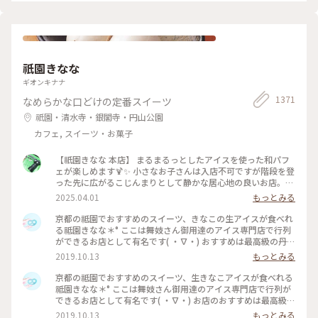
祇園きなな
ギオンキナナ
1371
なめらかな口どけの定番スイーツ
祇園・清水寺・銀閣寺・円山公園
カフェ, スイーツ・お菓子
【祇園きなな 本店】 まるまるっとしたアイスを使った和パフ
ェが楽しめます🍹✨ 小さなお子さんは入店不可ですが階段を登
った先に広がるこじんまりとして静かな居心地の良いお店。
パフェはきなこや抹茶、黒ゴマなどを使った和なものからティ
2025.04.01
もっとみる
ラミスの入ったイタリアン風、ベリーを使ったものなど様々。
アイスの食べ比べやふわふわのかき氷、焼き菓子、クロックム
京都の祗園でおすすめのスイーツ、きなこの生アイスが食べれ
ッシュのようなフードメニューもあります。 こちらもアニメ・
る祗園きなな＊° ここは舞妓さん御用達のアイス専門店で行列
名探偵コナンで取り上げられました✨ #京都グルメ #京都 #祇
ができるお店として有名です( ・∇・) おすすめは最高級の丹波
園 #本店 #人気店 #聖地巡礼 #パフェ #きなこ #黒ゴマ #アイス
黒豆を使用したきなこの生アイス『できたてきなな』。(600円
2019.10.13
もっとみる
クリーム #かき氷 #フォトジェニック #名探偵コナン
ほうじ茶付)なんと添加物、保存料、卵を一切使ってません。
濃厚なのに甘すぎず、口どけが最高で本当においしかったので
京都の祗園でおすすめのスイーツ、生きなこアイスが食べれる
京都にきたらまた立ち寄りたいお店の1つになりました♡ #京
祗園きなな＊° ここは舞妓さん御用達のアイス専門店で行列が
都#おすすめ#スイーツ#アイス#秋の味覚ゴーラー隊#きなこ
できるお店として有名です( ・∇・) お店のおすすめは最高級の
丹波黒豆を使用したきなこの生アイス『できたてきなな』。
2019.10.13
もっとみる