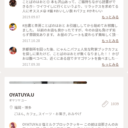
ことばのはおと😌 本も沢山あって、ご飯待ちながら読書がで
きる📕✨ ワイワイしに行くというより、リラックスを求めてる
人にオススメ😁 #猫 #おいしい旅 #パフェ #かわいい
2019.09.07
もっとみる
#古書と茶房ことばのはおと お引越ししてから始めてお邪魔し
ました。 以前のお店も良かったですが、今のお店も負けず劣
らず雰囲気あります。 お昼のプレートも変わらず美味しく頂
き、例のにゃんこパフェも😍 この度は帰り際にオーナーさん
2017.10.28
もっとみる
と少しお話しできてよかったです。 で、いつもなのですが、お
店を出るときはわざわざご夫婦で三和土まで出てきてお見送り
京都御所を回った後、にゃんこパフェ人気な町家ブックカフェ
してくれます。 また行っちゃうじゃない☺️ あ、ちなみに引っ
を探しに来たけど、ことばのはおとが無くなりました！！ かぴ
越してます。 新しい場所は 京都市上京区天神北町12-1
おは腹ベコベコ、近くにある店でタマゴサントを食べました！
たまたま入ったが、今流行りのタマゴタントが美味しかった！
2017.09.30
もっとみる
カフェ⭐️スターと言う店なんだ！
OYATUYA.U
オヤツヤ ユー
1039
福岡・博多
ごはん, カフェ, スイーツ・お菓子, おみやげ
OYATUYA.U 塩ミルクブロッククッキー この前は旦那さんのお