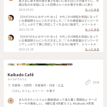
客さまに渡す用の焼き菓子を買いに来た🙌🏻その後すぐに、今
度は私のお世話になった同僚さんへのお菓子を買いに来た🙌🏻
🙌🏻 大切な人に何かかわいいお菓子渡したいな〜と思ったら
2023.05.02
もっとみる
ユーさんのお菓子が我が家では選ばれる☺️ #福岡#桜坂#ガトー
ショコラ#洋菓子#福岡土産#お土産
【OYATUYA.U おやつや.ゆぅ】 かれこれ4年程お世話になって
いる美容師さんにいただきました¨̮♡︎ その美容室はマンツーマ
ンでしっかり丁寧に対応してくれるのに格安で、トリートメン
トとか押し付けたりしない、とても居心地のいいお店です。 そ
2021.03.28
もっとみる
んな素敵な美容師なので、私がおいしいと思うおやつを何度か
差し入れをしていました。 そのお礼と言うことで準備してく
【OYATUYA.U おやつや.ゆぅ】 かれこれ4年程お世話になって
れていました。 このガトーショコラは濃厚でねっとりした食
いる美容師さんにいただきました¨̮♡︎ その美容室はマンツーマ
感、ひとくち食べただけで目と鼻の穴が大きくなってしまうぐ
ンでしっかり丁寧に対応してくれるのに格安で、トリートメン
らいおいしくて大満足なのですが、もちろんひとくちでは終わ
トとか押し付けたりしない、とても居心地のいいお店です。 そ
2021.03.28
もっとみる
りません( ˙༥˙ )✨ こんなおいしいものをいただけて 私は幸せで
んな素敵な美容師なので、私がおいしいと思うおやつを何度か
す( ¯ ¨̯ ¯̥̥ ) 開店前から行列が出来るのも頷けます。 ことりっぷ
差し入れをしていました。 そのお礼と言うことで準備してく
にも早いうちに投稿しなくちゃと思っていたお店です。
れていました。 このガトーショコラは濃厚でねっとりした食
感、ひとくち食べただけで目と鼻の穴が大きくなってしまうぐ
らいおいしくて大満足なのですが、もちろんひとくちでは終わ
りません( ˙༥˙ )✨ こんなおいしいものをいただけて 私は幸せで
Kaikado Café
す( ¯ ¨̯ ¯̥̥ ) 開店前から行列が出来るのも頷けます。 ことりっぷ
にも早いうちに投稿しなくちゃと思っていたお店です。
カイカドウカフェ
1036
京都駅・河原町・京都御所・四条・壬生
ごはん, カフェ, スイーツ・お菓子
また行きたいカフェ☕️ 開放感あって落ち着く雰囲気🌿 チーズ
ケーキが美味しい。 #開化堂 #京都カフェ #kaikado #茶筒