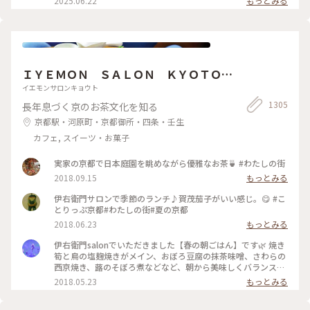
2025.06.22
もっとみる
ュームがありますが紅茶も差し湯が 用意されていて最後まで
が 多くてこの日は平日の雨の日☔ 15時頃にも関わらず空いて
紅茶を楽しめます。 一階の売店で一目惚れしたレトロベアと一
いて ラッキー✌️でした！ そして2階でイートイン🥰 ブルーベリ
緒に過ごしました💕
ーチーズケーキ🫐 アールグレイティー🫖を 昔から変わらずゆ
ったりと 優雅に過ごせる お茶じかんでした😊🫖 ✤ーーーーー
ーーーーーーーーーーーーーーー✤ #北浜レトロ#英国風カフ
ェ#アフタヌーンティー #人気店#紅茶専門店#国の登録有形文
ＩＹＥＭＯＮ ＳＡＬＯＮ ＫＹＯＴＯ
化財 #北浜カフェ#大阪カフェ#はじめての投稿 #はじめての投
稿#大阪のおいしいもん #ことりっぷ大阪
伊右衛門サロン京都
イエモンサロンキョウト
1305
長年息づく京のお茶文化を知る
京都駅・河原町・京都御所・四条・壬生
カフェ, スイーツ・お菓子
実家の京都で日本庭園を眺めながら優雅なお茶🍵 #わたしの街
2018.09.15
もっとみる
伊右衛門サロンで季節のランチ♪賀茂茄子がいい感じ。😋 #こ
とりっぷ京都#わたしの街#夏の京都
2018.06.23
もっとみる
伊右衛門salonでいただきました【春の朝ごはん】です🌿 焼き
筍と鳥の塩麹焼きがメイン、おぼろ豆腐の抹茶味噌、さわらの
西京焼き、蕗のそぼろ煮などなど、朝から美味しくバランス良
くいただきました( ´͈ ᵕ `͈ ) 最初にいただいた抹茶入り玄米茶も
2018.05.23
もっとみる
本当に美味しくて、つい長居してしまうsalonです♪ #伊右衛
門salon #IYEMONSALON #KYOTO #京都 #季節限定 #春の朝ご