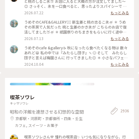
と桃のしるこ氷🍑 お店に入ると大概の方が注文してました〜
😊 さっそく、氷を一口食べると、思ったよりスパイシーで 生
姜の風味が口いっぱい広がります🥰 氷で生姜…はじめて…！
2026.07.22
もっとみる
桃も程よい量で、食べ進めると下には、こし餡！ だから、し
るこなんですね〜🤔 頼んだ時は、何でだろうと思ったけど、な
うめぞのCAFE&GALLERY🏳️‍🌈 新生姜と桃の志るこ氷🍧 ＊ うめ
るほど〜です😘 この後も、山鉾巡りなので、あっという間に
ぞの茶房で人気だった 桃と生姜のかき氷が こちらのお店で復
汗💦になるけど、 真夏に食べるかき氷🍧、魅力的ですよね✨✨
活してました🍑🍧 ＊ 祇園祭りのちまきをもらいに行く途中に
#かき氷 #桃のかき氷
寄ろうかなどうしようかな？と 考えながら前を通ったら桃氷
2026.07.13
もっとみる
の看板でていたので スルーできませんでした😆 ＊ ぴりりとく
る新生姜のシロップが すごいアクセントになって🫚 合間合間
うめぞのcafe &gallery☕️ 秋になったら食べたくなる物は 数々
にみずみずしい桃のスライスを いただきます🍑 ちょっと見え
あれど😁 私の中では『みたらし団子』🍡😊 そして みたらし
づらいですが 中にはもっちり白玉と そしてこし餡が入ってい
団子と言えば梅園さんに 行ってきました😊 ＊ 小さなパフェと
るので 最後には、しるこ氷としていただきました😊 ＊ 人気か
みたらし団子のセット🩷 この小さなパフェのセットが復活し
2024.10.04
もっとみる
き氷だけに🍧 私が最後の一杯だったようで 注文したあとにす
て 小躍りです😁 パフェにはわらび餅と小さな抹茶アイスとク
ぐに看板が引き上げられました💦 後からくる人くる人残念が
ッキーの シンプルなパフェで みたらし団子な合間に食べると
っておられたので （先注文のレジ横の席でした） 暑い中を目
相乗効果でとっても美味しいです😊 もちもちで焦げ目が香ば
当てに来て🍑なかった時の衝撃を 考えたら、食べられて本当
しい 蜜がたっぷりのみたらし団子はやっぱり 美味しかったで
に幸せでした😊 ＊ ギャラリーでは風鈴展が🎐 陶器のブルーの
す🩷 ＊ 投稿の度に言っているような気もしますが 同じ梅園さ
かわいい風鈴たちでした😊 #京都カフェ #かき氷 #桃活 #う
んでも三条店は行列出来てますが こちらはいつもすんなり入
喫茶ソワレ
めぞの #梅園
れます😊 店内の配置を変えられたようで✨ 奥の中庭前の席が2
人席になり 通い始めて幾数年 初めて窓際に座る事ができま
キッサソワレ
した😊 中庭がいい感じです😊🌳 ＊ うめぞのcafe＆galleryは
2936
昭和の洋館を連想させる幻想的な空間
ちょっと甘い物が食べたいなぁーと 思う時に足が向いてしま
うお店です😊 #京都カフェ #パフェ活2024 #みたらし団子 #秋
京都駅・河原町・京都御所・四条・壬生
の彩り #クラシカルな街 #私の好きな京都
カフェ, スイーツ・お菓子
喫茶ソワレさん💙 憧れの喫茶店✨ いつも気になりながら、行