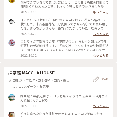
列ができているので延ばし延ばしに… この日は約束の時間まで
2時間くらいあったので、じっくり待つ覚悟で並びました😊 待
つ間も皆さんの投稿で拝見していた青の世界を想像し、ワクワ
2024.04.09
もっとみる
ク💓 結局1時間ほど待ち、店内へ。 1番奥の、部屋が見渡せる
席に着きました。 深く青く、まるで別世界に入ったようです
【ことりっぷ京都15】 建仁寺の見学を終え、花見小路通りを
💙 ぶどうの透かし彫りやライトもクラシックでキレイ✨ 頼ん
散策して、十八番屋花花（写真撮ってません😢）でお買い物し
だのはご存じゼリーポンチ🌈✨ キレイ～✨ 優しいランプの明か
た後、さっちぶうさんが一番❓行きたがっていた「喫茶ソワ
りにかざすとキラキラします✨ ゼリーの懐かしい感じや優しい
レ」さんに向かいました😊 人気のお店なので長蛇の列ができ
2023.05.27
もっとみる
炭酸もいい！ 中の氷がゼリーと同じサイズで、ゼリーだと思
ていると覚悟して行ったのですが、運良く２組しか待っていま
って口に入れてびっくりしてしまいました💦 あっという間に
せんでした😄 15分くらいで案内され、２階の窓側の席へ。若
ことりっぷ三都巡りの旅 『喫茶ソワレ』 言わずと知れた京都
食べ終わってしまいました😣 まだこの雰囲気の中にいたくて
いグループばっかり😱 あ、でも、男性だけで来ているグルー
河原町の老舗純喫茶です。 『恵文社』さんですっかり時間が過
コーヒーでも頼みたい…と思いましたが、きっと外には長い行
プも😊 私はヨーグルトポンチ、さっちぶうさんはゼリーポン
ぎて 河原町に帰ってきました。 5組くらい並んでいましたが、
列ができているでしょうからお店を後にしました。 またこの
チフロートを注文しました。 店内の雰囲気は、暗めの照明で
次々と呼ばれて すんなりと入店できました。 昔ながらのお店
2022.10.02
もっとみる
特別な空間に会いに行きたいです💙 #電車旅 #喫茶ソワレ #喫
したが、落ち着いていて良い雰囲気でした。 美味しくいただ
を守っておられ、 狭い店内ですが、運良く2階の窓辺の 小さな
茶店 #青の世界 #ゼリーポンチ #京都
いてお店を出たのですが、10組くらいが列を作っていました
テーブルにすわれました。 ひんやり涼しげなゼリーポンチを
😳 #私のことりっぷ旅 #京都 #喫茶ソワレ #ヨーグルトポンチ
たのんで 文庫本を読みながら、ひと休みです。 灯りの抑えら
#ゼリーポンチフロート 令和５年５月20日撮影
れた落ち着いた店内は 天井の梁や調度品もシックで美しく 昭
抹茶館 MACCHA HOUSE
和の香りが漂っていますが、 お客さんは若い観光客の方が多
2541
かったです。 お席もすごく近いのですが、 コーナーだったの
京都駅・河原町・京都御所・四条・壬生
で ひっそりと自分の時間を過ごせました✨ ゆるり京都の街歩
カフェ, スイーツ・お菓子
きを楽しむことが できた素敵な1日でした。 ・ ・ #私のことり
っぷ2022 #秋いろとりどり #Myことりっぷ #休日ドライブ #喫
茶ソワレ #純喫茶 #喫茶店 #ゼリーポンチ #ひんやりスイーツ #
抹茶館：京都河原町 ・ ほうじ茶ティラミス 煎茶🍵 ・ #外ごは
京都スイーツ #京都カフェ #レトロ #レトロ喫茶 #昭和レトロ #
ん記録 #カフェ巡り
四条河原町 #京都 #ことりっぷ京都 #ことりっぷ三都巡りの旅
2022.01.11
もっとみる
ずっと食べたかった抹茶テォラミス トロトロで美味しかっ