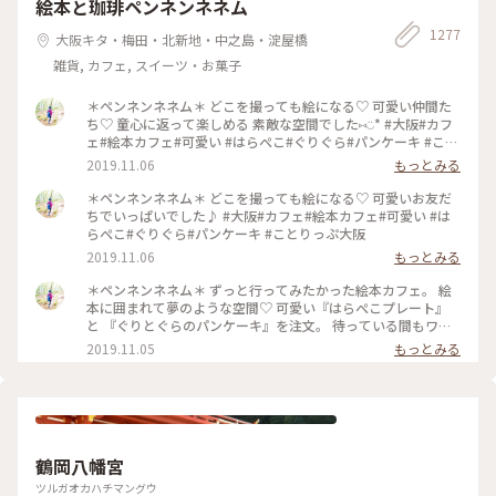
絵本と珈琲ペンネンネネム
1277
大阪キタ・梅田・北新地・中之島・淀屋橋
雑貨, カフェ, スイーツ・お菓子
＊ペンネンネネム＊ どこを撮っても絵になる♡ 可愛い仲間た
ち♡ 童心に返って楽しめる 素敵な空間でした⑅︎◡̈︎* #大阪#カフ
ェ#絵本カフェ#可愛い #はらぺこ#ぐりぐら#パンケーキ #こと
りっぷ大阪
2019.11.06
もっとみる
＊ペンネンネネム＊ どこを撮っても絵になる♡ 可愛いお友だ
ちでいっぱいでした♪ #大阪#カフェ#絵本カフェ#可愛い #は
らぺこ#ぐりぐら#パンケーキ #ことりっぷ大阪
2019.11.06
もっとみる
＊ペンネンネネム＊ ずっと行ってみたかった絵本カフェ。 絵
本に囲まれて夢のような空間♡ 可愛い『はらぺこプレート』
と 『ぐりとぐらのパンケーキ』を注文。 待っている間もワク
ワクが止まりません♪ どうしたら上手に撮れるかな〜 そんな
2019.11.05
もっとみる
時間も楽しい♡︎ʾʾ 癒しのひと時でした(*´˘`*) #大阪#カフェ#絵
本カフェ#可愛い #はらぺこ#ぐりぐら#パンケーキ #ことりっ
ぷ大阪
鶴岡八幡宮
ツルガオカハチマングウ