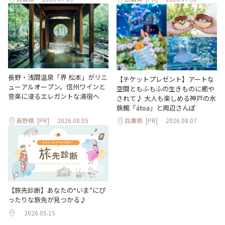
長野・浅間温泉「界 松本」がリニ
【チケットプレゼント】アートな
ューアルオープン。信州ワインと
空間ともふもふの生きものに癒や
音楽に浸るエレガントな湯宿へ
されて♪ 大人も楽しめる神戸の水
族館「átoa」と周辺さんぽ
長野県
[PR]
2026.08.05
兵庫県
[PR]
2026.08.07
【旅先診断】あなたの“いま”にぴ
ったりな旅先が見つかる♪
2026.05.15