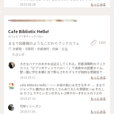
様々な角度から道や移動を見ている作品、 一体感もあってと
カリ💧 そうですよね、人気の美術館ですものね… そして雨の
2025.08.28
もっとみる
っても面白かったです！ 一日中いても楽しめる とっても素敵
ため、屋外でプールを上から覗くのも中止になっていました💧
な美術館でした💕 ✳︎ 『コレクション展2 文字の可能性』
この時の展覧会はテーマが重く、見るのが辛くて途中でギブア
2025年9月27日(土) - 2026年1月18日(日） ✳︎ 『SIDE CORE
ップしてしまいました… 館内をぐるっと回っていると雨が止
Living road, Living space / 生きている道、生きるための場
み、上から覗くプールが見られるようになり急いで見学！ も
所』 2025年10月18日(土) - 2026年3月15日(日) #金沢21世紀
のの数分でまた雨が降り始めて見学中止になり、少しの間でし
美術館 #コレクション展2文字の可能性
たが見られて良かったです😊 館内外にアート作品に溢れ、か
#SIDECORELivingroadLivingspace/生きている道生きるため
Cafe Bibliotic Hello!
わいいラビットチェアや、憧れのアルネ・ヤコブセンデザイン
の場所 #ことりっぷと一緒 #金沢 #金沢旅
のアントチェアやスワンチェアに座れたのも満足✨ 女子トイレ
カフェビブリオティックハロー
の中にもアートがありました🎨 #夏の北陸旅 #北陸旅 #金沢21
1420
まるで図書館のようなこだわりブックカフェ
世紀美術館 #美術館 #金沢 #石川 #アートな景色
京都駅・河原町・京都御所・四条・壬生
たびレポ
大きなバナナの木がお出迎えしてくれる、京都清明町のブック
カフェ「ビブリオティックハロー！」で真夜中の読書タイム。
壁一面に佇む本棚と光で照らされたデスクが知的な雰囲気で、
これぞ大人カフェでした。2階に貫けている本棚を見に行く
2022.09.11
もっとみる
と、ちょっとスケスケの渡り廊下でスリリング。スイーツもド
リンクも美味しくて、夜遅くまでやっているのも嬉しくて。。
cafe bibliotic hello！〜〜 お店の前には大きな木々…。まるで
これは出張の度に立ち寄りそうです。築150年以上の町屋をリ
ジャングル⁇ 店内は 本がたくさんあり大人な雰囲気〜📖 わたし
ノベしたというところも見応えあり。観光というよりも、ロー
は カフェラテとレモンのタルト🍋爽やか〜❣️タルトのうえの レ
カルに寄り添っているようで温かい空気も感じました。 #私の
モンのドライフルーツがめちゃくちゃ美味しい❣️ カフェの横で
2019.07.10
もっとみる
ことりっぷ2022 #Myことりっぷ #京都カフェ #ブックカフ
は パンも販売してます。こちらも魅力的でしたが またの機会
ェ #読書 #ガトーショコラ #コーヒー
に〜 #京都#カフェ#レモンタルト
花咲くシーズン
2018.07.05
もっとみる