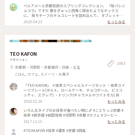
言っても たくさんの味を楽しめる✨ パッケージやデザインも
ベルアメール京都別邸のスプリングコレクション、 『桜パレシ
とても可愛いので ご褒美チョコでもプレゼント用でも どちら
ョコラ』です🌸 春をぎゅっと四角く固めたようなボックス
にもおすすめの詰め合わせです♡ #ほっとひと息 #バレンタイ
に、 桜モチーフのチョコレートを詰め込んで。 タブレットも
ン #スイーツ好き #ゴーラー隊
良いですが、丸いかたちは 丸窓から桜を覗くような和を感じ
2020.04.23
もっとみる
ます。 右から ・桜ブラン・桜ノワール・桜ルビー・桜ミル
ク・桜フレーズ です。 桜の花のフレークやストロベリーにフ
ランボワーズ、 ナッツやドライフルーツのトッピング。 桜の
香りのミルクチョコやルビーチョコを使用し、 一枚ずつ違う
味を楽しめます♪ 金銀のキラキラと満開の桜、 テーブルの上
でのお花見も良いですね😊 #ベルアメール #BELAMER #京都 #
TEO KAFON
桜 #桜スイーツ #和スイーツ #チョコレート #お取り寄せ #手み
やげ #おみやげ
テオカフォン
1863
京都駅・河原町・京都御所・四条・壬生
ごはん, カフェ, スイーツ・お菓子
「TEO KAFON」 ＊抹茶スペシャルスイーツセット ・抹茶スイ
ーツプレート(タルト、ロールケーキ、チョコボール、ビスコ
ッティ、エクレア) ・ドリンク(キャラメルホワイトモカ) 抹茶
三昧出来て大満足したそうです。 フォークを2本用意して頂い
2020.02.20
もっとみる
たのですが、娘一人で完食でした。 #TEO KAFON#抹茶三昧#
プチことりっぷ京都#冬のおでかけ
いろんなタイプのお抹茶が食べたい時に💕 #ことりっぷ京都 #
抹茶 #新京極 #前田珈琲 #河原町 #京都 #カフェ #コーヒー
2017.12.15
もっとみる
#TEOKAFON #抹茶 #濃茶 #京都 #四条