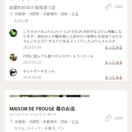
1200
創業約80年の風格漂う店
京都駅・河原町・京都御所・四条・壬生
たびレポ
ころすけ🌱のぷりんｼﾘｰｽﾞ🍮🎵その24 大好きなぷりん特集にな
ります✨ 地元の人や観光客に人気のｽﾏｰﾄ珈琲☕️ お目当てはもち
ろんこちら😊✋ きらりと光るぷっくりしたぷりんさん🍮💕 固
めで卵を感じる昔ながらのお味です😊ｶﾗﾒﾙｿｰｽはとても優しく
2019.03.09
もっとみる
苦味がなくて美味しかった～(*´∀｀*)🎶 ｶﾞﾗｽのお皿もお店の
昭和ﾚﾄﾛな雰囲気にぴったり合っていました💓たまごｻﾝﾄﾞもﾎｯﾄ
行列に並んでも食べたいスマートコーヒー☕️
ｹｰｷも美味しくて京都に来たらおすすめな喫茶店です🍴 #スマ
2019.02.10
もっとみる
ート珈琲 #ぷりん #プリン #昔ながら #光る #レトロ #昭和レト
ロ #喫茶店 #お目当て #自家製 #京都 #ぷりんシリーズ
ホットケーキセット
2018.06.06
もっとみる
MAISON DE FROUGE 苺のお店
メゾンドフルージュイチゴノオミセ
1200
京都駅・河原町・京都御所・四条・壬生
カフェ, スイーツ・お菓子, パン