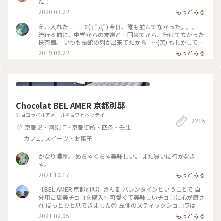
た！
2020.03.22
もっとみる
え、入れた………Σ( ; ﾟДﾟ) 今日、誰も並んでなかった。。。
流行る前に、中学からの友達と一回来てから、行けてなかった
抹茶館。 いつも長蛇の列が出来てたから……(笑) もしかして、
別の所に新しい店舗が出来たのかな？ ……と、思ってたのです
2019.06.22
もっとみる
が、店の外に出たら列が出来てましたΣ( ; ﾟДﾟ)運が良かっ
た！！ メニューは、ほうじ茶ティラミスのセット😋🍴💕 上の
粉(？)が、ほうじ茶風味。きな粉にほうじ茶がブレンドされて
るのかな……？？ほうじ茶だけだと、あんな粉っぽくないと思
うけど🤔 まぁ！美味しかったからいっか(笑) #抹茶館 #抹茶 #
ほうじ茶ティラミス #京都
Chocolat BEL AMER 京都別邸
ショコラベルアメールキョウトベッテイ
2215
京都駅・河原町・京都御所・四条・壬生
カフェ, スイーツ・お菓子
かなり濃厚。 めちゃくちゃ美味しい。 また買いに行かなき
ゃ。
2021.10.17
もっとみる
【BEL AMER 京都別邸】さん🍫 バレンタインということで 自
分用ご褒美チョコを購入✨ 可愛くて美味しいチョコに心が癒さ
れ ほっとひと息できました😍 左側のスティックショコラは キ
ャラメルやルビーチョコ、 右側はお酒入りチョコや 京都産の
2021.02.05
もっとみる
抹茶や宮崎県産日向夏 愛媛県産ほうじ茶など チョコと一言で