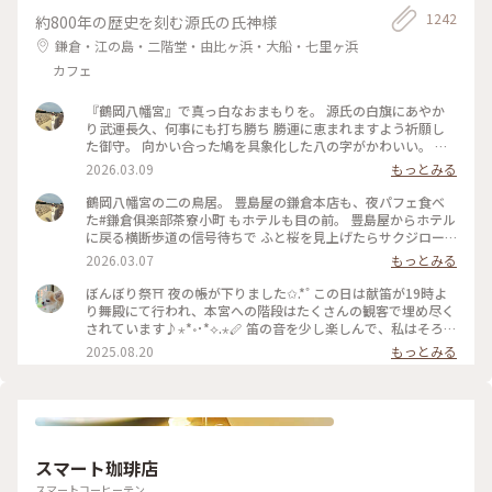
1242
約800年の歴史を刻む源氏の氏神様
鎌倉・江の島・二階堂・由比ヶ浜・大船・七里ヶ浜
カフェ
『鶴岡八幡宮』で真っ白なおまもりを。 源氏の白旗にあやか
り武運長久、何事にも打ち勝ち 勝運に恵まれますよう祈願し
た御守。 向かい合った鳩を具象化した八の字がかわいい。 鳩
が道案内をする“八幡神の使い”とされる神聖な鳥であり、 対
2026.03.09
もっとみる
の鳩が末広がりで縁起が良いことも理由だそうです。 #はじめ
ての鎌倉#鎌倉#鶴岡八幡宮#国指定重要文化財#狛犬#旅の記念
鶴岡八幡宮の二の鳥居。 豊島屋の鎌倉本店も、夜パフェ食べ
た#鎌倉俱楽部茶寮小町 もホテルも目の前。 豊島屋からホテル
に戻る横断歩道の信号待ちで ふと桜を見上げたらサクジロー
がいたのでiPhoneで。 #はじめての鎌倉#Ayu桜#サクジロー#
2026.03.07
もっとみる
鎌倉#鶴岡八幡宮#二の鳥居#狛犬
ぼんぼり祭⛩ 夜の帳が下りました✩.*˚ この日は献笛が19時よ
り舞殿にて行われ、本宮への階段はたくさんの観客で埋め尽く
されています♪⋆*॰･*⟡.⋆🪈 笛の音を少し楽しんで、私はそろそ
ろ帰らなければと、またぼんぼりを眺めながら参道を歩きます
2025.08.20
もっとみる
まだこの時間からもたくさんの人が次々と向かっていて、長年
たくさんの人に愛されているお祭りなんだなぁと感じました✨️
来年もどんなぼんぼりがあるか気になっちゃうだろうな〰️
*˙︶˙*)ﾉ"ﾏﾀﾈｰ♡ #ゆるり夏時間 #神奈川 #鎌倉 #鶴岡八幡宮 #
ぼんぼり祭 #毎年立秋の前日から9日まで#ぼんぼり#献笛#渡瀬
政造#庵野秀明と安野百葉子夫妻の作品は並んで展示#山崎杉夫
スマート珈琲店
スマートコーヒーテン