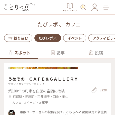
ガイド・マガジン
たびレポ
、
カフェ
絞り込む
たびレポ
イベント
アクティビテ
スポット
記事
投稿
うめぞの ＣＡＦＥ＆ＧＡＬＬＥＲＹ
ウメゾノカフェアンドギャラリー
3228
築100年の町家を白壁の空間に改装
京都駅・河原町・京都御所・四条・壬生
カフェ, スイーツ・お菓子
素敵ユーザーさんの投稿を見て、こちらへ💕 期間限定の新生姜