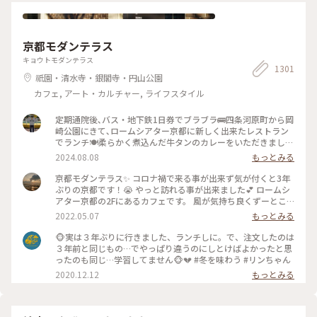
はん #朝ごはん #morning #和食 #塩麹焼き #西京焼き #抹茶 #
筍 #さわら #玄米茶 #京料理 #京野菜 #japan #japanesefood
#breakfast
京都モダンテラス
キョウトモダンテラス
1301
祇園・清水寺・銀閣寺・円山公園
カフェ, アート・カルチャー, ライフスタイル
定期通院後､バス・地下鉄1日券でブラブラ🚌四条河原町から岡
崎公園にきて､ロームシアター京都に新しく出来たレストラン
でランチ🍽️柔らかく煮込んだ牛タンのカレーをいただきました
🍛 #グルメ #ランチ #カレー
2024.08.08
もっとみる
京都モダンテラス✨ コロナ禍で来る事が出来ず気が付くと3年
ぶりの京都です！😭 やっと訪れる事が出来ました💕 ロームシ
アター京都の2Fにあるカフェです。 風が気持ち良くずーとこ
こで時間を過ごしていたいカフェです🥰 スズメが残したケー
2022.05.07
もっとみる
キのくずを食べにテーブルの上にやってきてました😆 #Myこ
とりっぷ #春風さんぽ
🐵実は３年ぶりに行きました、ランチしに。で、注文したのは
３年前と同じもの…でやっぱり違うのにしとけばよかったと思
ったのも同じ…学習してません🐵💔 #冬を味わう #リンちゃん
2020.12.12
もっとみる