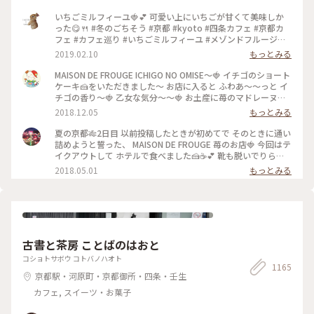
いちごミルフィーユ🍓💕 可愛い上にいちごが甘くて美味しか
った😋🍴 #冬のごちそう #京都 #kyoto #四条カフェ #京都カ
フェ #カフェ巡り #いちごミルフィーユ #メゾンドフルージュ
#苺 #strawberry #ストロベリー #いちご大好き#お茶にしよう
2019.02.10
もっとみる
MAISON DE FROUGE ICHIGO NO OMISE〜🍓 イチゴのショート
ケーキ🍰をいただきました〜 お店に入ると ふわあ〜〜っと イ
チゴの香り〜🍓 乙女な気分〜〜🍓 お土産に苺のマドレーヌを
購入〜楽しみっ❤️ #京都#イチゴのお店#ショートケーキ
2018.12.05
もっとみる
夏の京都🎋2日目 以前投稿したときが初めてで そのときに通い
詰めようと誓った、 MAISON DE FROUGE 苺のお店🍓 今回はテ
イクアウトして ホテルで食べました🍰☕️💕 靴も脱いでりらっ
くす〜〜しながら食べて、 お店でとはまた違った幸せな苺時間
2018.05.01
もっとみる
でした🍓 #京都 #カフェ #ケーキ #苺
古書と茶房 ことばのはおと
コショトサボウ コトバノハオト
1165
京都駅・河原町・京都御所・四条・壬生
カフェ, スイーツ・お菓子