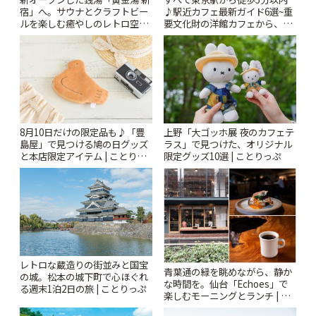
宿」へ。サウナとクラフトビー
♪駅近カフェ最新ガイド6選~重
ルを楽しむ癒やしのレトロ空間
要文化財の洋館カフェから、改
| ことりっぷ
札すぐのレトロ喫茶まで~ | こと
りっぷ
8月10日だけの限定品も♪「豊
上野「大ゴッホ展 夜のカフェテ
島屋」で見つける鳩の日グッズ
ラス」で見つけた、オリジナル
と本店限定アイテム | ことりっ
限定グッズ10選 | ことりっぷ
ぷ
レトロな蔵造りの街並みと国宝
青葉通の緑を眺めながら、静か
の城。松本の城下町で心ほぐれ
な時間を。仙台「Echoes」で
る週末1泊2日の旅 | ことりっぷ
楽しむモーニングとランチ | こ
とりっぷ