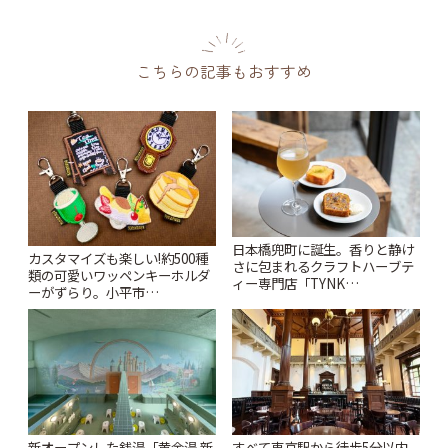
こちらの記事もおすすめ
日本橋兜町に誕生。香りと静け
カスタマイズも楽しい!約500種
さに包まれるクラフトハーブテ
類の可愛いワッペンキーホルダ
ィー専門店「TYNK
ーがずらり。小平市
Kabutocho」 | ことりっぷ
「Kimamaya T&K」 | ことりっ
ぷ
新オープンした銭湯「黄金湯 新
すべて東京駅から徒歩5分以内