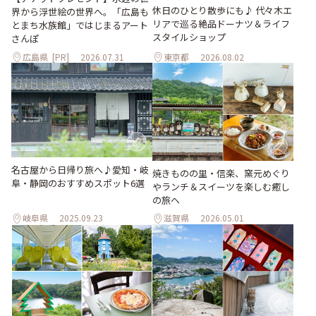
休日のひとり散歩にも♪ 代々木エ
界から浮世絵の世界へ。「広島も
リアで巡る絶品ドーナツ＆ライフ
とまち水族館」ではじまるアート
スタイルショップ
さんぽ
広島県
[PR]
2026.07.31
東京都
2026.08.02
名古屋から日帰り旅へ♪愛知・岐
焼きものの里・信楽、窯元めぐり
阜・静岡のおすすめスポット6選
やランチ＆スイーツを楽しむ癒し
の旅へ
岐阜県
2025.09.23
滋賀県
2026.05.01