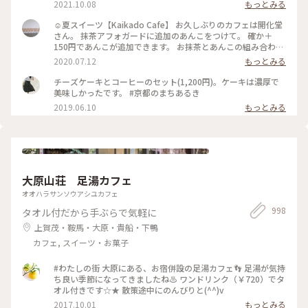
2021.10.08
もっとみる
☺︎夏スイーツ【Kaikado Cafe】 お久しぶりのカフェは開化堂
さん。 抹茶アフォガードに追加のあんこをつけて。 確か＋
150円であんこが追加できます。 お抹茶とあんこの組み合わせ
は大好きなので迷わず追加…♪ちなみにあんこは、大好きな中
2020.07.12
もっとみる
村製餡所さんのもの。きっと最中の皮も。以前 #中村製餡所 さ
んご紹介していますので良かったら☺︎ そして暑いので、水出
チーズケーキとコーヒーのセット(1,200円)。ケーキは濃厚で
し茶をチョイス。 振って自分の好きな濃さにして頂きます。
美味しかったです。 #京都のまちあるき
お茶はおかわりも頂けるんですよ◎ ☺︎ 現在は、満席だとテイ
2019.06.10
もっとみる
クアウトのみになるそうです。席の予約はできませんが、電話
で現在の空き状況を尋ねることができるので、ぜひ事前にお電
話を☺︎ #涼しげスイーツ #日本の夏景色 #kaikadocafe #開化
堂カフェ #開化堂 #カフェ #京都 1人暮らしから夫婦2人暮らし
になり、ばたばたと毎日を過ごしています。なかなか投稿が追
いつかないのと、みなさんの投稿を見に行けないです。ゆっく
大原山荘 足湯カフェ
りペースになりますが、これからもよろしくお願いします☺︎
オオハラサンソウアシユカフェ
998
タオル付だから手ぶらで気軽に
上賀茂・鞍馬・大原・貴船・下鴨
カフェ, スイーツ・お菓子
#わたしの街 大原にある、お宿併設の足湯カフェ👣 足湯が気持
ち良い季節になってきましたね♨ ワンドリンク（￥720）でタ
オル付きです☆★ 散策途中にのんびりと(^^)v
2017.10.01
もっとみる