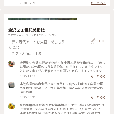
2020.07.20
もっとみる
金沢２１世紀美術館
カナザワニジュウイッセイキビジュツカン
1581
世界の現代アートを気軽に楽しもう
金沢
たびレポ, 名所・旧跡
金沢旅✨ 金沢21世紀美術館へ👣 金沢21世紀美術館は、 『まち
に開かれた公園のような美術館』を 目指しているそうです✨
とにかく全てがお洒落でクール🆒°˖✧ まず、『コレクション展
2 文字の可能性』を鑑賞。 現代アート作品における「文字」
2025.11.11
もっとみる
の表現に 焦点を当てて、文字が持つ可能性を 絵画、版画、
書、陶芸、映像など 様々な形式の作品を通して探求していま
北陸応援の旅🏯金澤🍊青空☀️旅して食べて泊まって応援 公園
す。 文字に関して多角的な視点から見た作品の数々、 こうい
も🍁色づき始め ２１世紀美術館 赤とんぼ 🍃さわやかな秋
う見方もあるんだ！と とても興味深かったです✨ また、
晴れの風
『SIDE CORE Living road, Living space / 生きている道、生き
2025.09.30
もっとみる
るための場所』も鑑賞。 これは、アートチームSIDE COREの
展覧会で、 「道」や「移動」をテーマに、 ストリートカルチ
夏の北陸旅👒 金沢21世紀美術館🎨‎ チケット事前予約のおかげ
ャーの視点から 「異なる場所をつなぐ表現」、 「生きるため
で時間通りすんなり入れました😊 しかし、入りたかったプー
の場所」を 美術館の中に創出することを目指しているそう✨
ルは予約締切😱 予約が必要なことすら知らなかったのでガッ