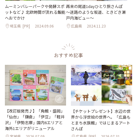
ムーミンバレーパークや発酵スポ
再来の尾道1dayひとり旅さんぽ
ットなど♪ 北欧時間が流れる飯能
～迷路のような坂道、ときどき瀬
へおでかけ
戸内海ビュー～
埼玉県
[PR]
2024.09.06
広島県
2024.11.23
おすすめ記事
【改訂版発売♪】「角館・盛岡」
【チケットプレゼント】水辺の世
「仙台」「鎌倉」「伊豆」「軽井
界から浮世絵の世界へ。「広島も
沢」「伊勢志摩」国内6エリアと
とまち水族館」ではじまるアート
海外1エリアがリニューアル
さんぽ
宮城県
2026.07.09
広島県
[PR]
2026.07.31