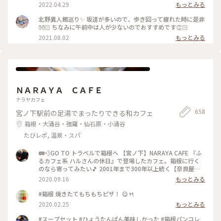
こで一息ついてみてはいかがでしょうか？ #ヒーリング旅 #春
2022.04.29
もっとみる
風さんぽ #Myことりっぷ #神戸#異人館#レトロ#兵庫県#スタ
ーバックス#スタバ
北野異人館巡り✨ 坂道が多いので、歩き回って疲れた時に是非
👐🏻 ちなみに午前中は人が少ないのでおすすめです👏🏻
2021.08.02
もっとみる
ＮＡＲＡＹＡ ＣＡＦＥ
ナラヤカフェ
658
宮ノ下駅前の足湯でまったりできる和カフェ
箱根・大涌谷・強羅・仙石原・小涌谷
たびレポ, 温泉・スパ
🚃💨GO TO トラベルで箱根へ 【宮ノ下】NARAYA CAFE 『ふ
るカフェ系 ハルさんの休日』で登場したカフェ。箱根に行く
のなら寄ってみたい🎵 2001年まで300年以上続く【奈良屋旅
館】だったそうです。 明治時代には、外人さんの宿が【富士屋
2020.09.16
もっとみる
ホテル】日本人の宿は【奈良屋旅館】って言われていたとか。
旅館の従業員寮だった建物を改装して2007年にオープン‼️
#箱根 焼きたてもちもちピザ！ 😋🍴
【１枚目の写真】 瓢箪型の最中。自分で餡をつめて食べるん
2020.02.25
もっとみる
です。だからパリパリ(^^)d 何で瓢箪があちこちにあるんだ⁉️
宮ノ下は豊臣秀吉が小田原 北条氏攻めの時に入った温泉♨️が
#スープセット #ひょうたんぱん美味しかった #箱根パンコレ