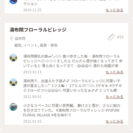
あるんです。 秀吉の馬印が瓢箪だったので、お店のロゴマーク
クション
にしたそうです。 なーるほど😃💡 【２枚目の写真】 ちょっと
2019.11.25
もっとみる
お見苦しいのですが、私の足ね😉 足湯の席が空いていたんで
すよ。足湯に入りながらお茶したかったのでラッキー😆💕 で
もね……足湯がものすごく熱いのよ〰️😅 ウッヒャー！
Σ(×_×;)! ってくらい熱い‼️ 足真っ赤ねーーー💞 毎日、39℃の
湯布院フローラルビレッジ
ぬるま湯に長風呂している私にとって熱いのは苦手😅 たぶ
ん、今まで入った足湯のなかで一番熱いかも…… 温泉地に行く
653
由布院
ときは足拭き用のタオルをビニール袋に入れて、バッグにIN‼️
最近の温泉地はどこでも足湯があるからね😉 #ナラヤカフェ #
雑貨, イベント, 風景・景色
箱根 #宮ノ下 #ふるカフェ系 #ハルさんの休日 #足湯
湯布院弾丸の旅🚗³₃💨💦 食べ歩きした後… 湯布院フローラル
ビレッジへ🚶‍♀️💨💨💨 そしたら だんだん雪が強くなってきて 歩
いていると 薄ら白くなってきて…😱😱😱💦 濡れた地面が凍り
出して…😱💦 や…ヤバい😵💨💨💨 これは、帰らなきゃ帰れな
2023.02.13
もっとみる
くなるよ！と 慌てて車に乗り込み…(3枚目)🐻🚗³₃💦 高速が止
まる前に 高速に乗り帰りました🚗³₃💨💨💨 何とかチェーン規
湯布院で、出逢えた子達💕💕 フローラルビレッジに可愛い子
制も出てなくて、高速は、大丈夫でしたε-(´∀｀;)ﾎｯ 雪で危な
達が居ました✩.*˚ 1リス🐿！ 2アヒル𓅸𓅿𓅹 3ヤギ🐐 4ウサギ
かったのは、湯布院のインターから次のインターの間だけで
🐰 5ヨーゼフ🐶😂😂😂💦 可愛いかったなぁ💕💕 とっても癒さ
それ以外は、全く別世界👀‼️ 雪も無くて、それからは、普通に
れました(* ´ ` *)ᐝ リスを見ると北海道の公園や神社を思い出し
2021.09.02
もっとみる
帰れて良かったですε-(´o｀)ﾎｯ 帰ってきて、寒かったから 資
ます✩.*˚ 早く会いに行けますように🙏💦 #大分 #湯布院 #由布
さんへ直行‼️ 大好きな 地鶏かしわごぼ天うどん(細麺)食べて 気
院 #リス #ヤギ #アヒル #ウサギ #ヨーゼフ🐶 #お写ルン歩 #息
小さなスペースに可愛い世界観。 静けさと雪が、さらに魅力
持ちもお腹もやっと 落ち着きました😂😂😂💦 #ファンタジー
子のお引越しで大分へ #お手伝い #お昼休憩 #久しぶりの気分
を引き立てていた。 #湯布院フローラルヴィレッジ #YUFUIN
の世界 #Myことりっぷ #大分 #湯布院 #由布院 #ゆふいん #フ
転換 #秋日和 #私のことりっぷ
FLORAL VILLAGE #冬を味わう
ローラルビレッジ #湯布院弾丸の旅 #無事何とか帰れました🚗
2021.01.02
もっとみる
³₃💨 #帰ってきてからの資さんめちゃめちゃ美味しかった(,,•﹏
•,,)💞💞 #資さんまた食べに行きます！ #福岡に来たら資さん❣️
#資さん頑張って‼️ #福岡県民は資さんが大好き☺️🧡 #私のこと