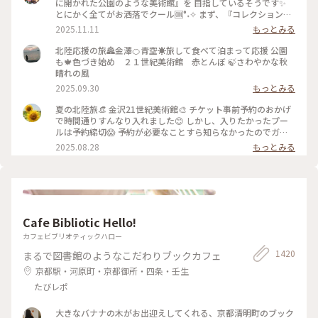
に開かれた公園のような美術館』を 目指しているそうです✨
とにかく全てがお洒落でクール🆒°˖✧ まず、『コレクション展
2 文字の可能性』を鑑賞。 現代アート作品における「文字」
2025.11.11
もっとみる
の表現に 焦点を当てて、文字が持つ可能性を 絵画、版画、
書、陶芸、映像など 様々な形式の作品を通して探求していま
北陸応援の旅🏯金澤🍊青空☀️旅して食べて泊まって応援 公園
す。 文字に関して多角的な視点から見た作品の数々、 こうい
も🍁色づき始め ２１世紀美術館 赤とんぼ 🍃さわやかな秋
う見方もあるんだ！と とても興味深かったです✨ また、
晴れの風
『SIDE CORE Living road, Living space / 生きている道、生き
2025.09.30
もっとみる
るための場所』も鑑賞。 これは、アートチームSIDE COREの
展覧会で、 「道」や「移動」をテーマに、 ストリートカルチ
夏の北陸旅👒 金沢21世紀美術館🎨‎ チケット事前予約のおかげ
ャーの視点から 「異なる場所をつなぐ表現」、 「生きるため
で時間通りすんなり入れました😊 しかし、入りたかったプー
の場所」を 美術館の中に創出することを目指しているそう✨
ルは予約締切😱 予約が必要なことすら知らなかったのでガッ
様々な角度から道や移動を見ている作品、 一体感もあってと
カリ💧 そうですよね、人気の美術館ですものね… そして雨の
2025.08.28
もっとみる
っても面白かったです！ 一日中いても楽しめる とっても素敵
ため、屋外でプールを上から覗くのも中止になっていました💧
な美術館でした💕 ✳︎ 『コレクション展2 文字の可能性』
この時の展覧会はテーマが重く、見るのが辛くて途中でギブア
2025年9月27日(土) - 2026年1月18日(日） ✳︎ 『SIDE CORE
ップしてしまいました… 館内をぐるっと回っていると雨が止
Living road, Living space / 生きている道、生きるための場
み、上から覗くプールが見られるようになり急いで見学！ も
所』 2025年10月18日(土) - 2026年3月15日(日) #金沢21世紀
のの数分でまた雨が降り始めて見学中止になり、少しの間でし
美術館 #コレクション展2文字の可能性
たが見られて良かったです😊 館内外にアート作品に溢れ、か
#SIDECORELivingroadLivingspace/生きている道生きるため
Cafe Bibliotic Hello!
わいいラビットチェアや、憧れのアルネ・ヤコブセンデザイン
の場所 #ことりっぷと一緒 #金沢 #金沢旅
のアントチェアやスワンチェアに座れたのも満足✨ 女子トイレ
カフェビブリオティックハロー
の中にもアートがありました🎨 #夏の北陸旅 #北陸旅 #金沢21
1420
まるで図書館のようなこだわりブックカフェ
世紀美術館 #美術館 #金沢 #石川 #アートな景色
京都駅・河原町・京都御所・四条・壬生
たびレポ
大きなバナナの木がお出迎えしてくれる、京都清明町のブック