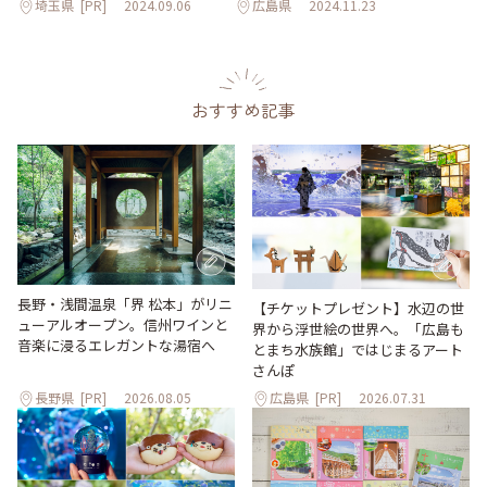
埼玉県
[PR]
2024.09.06
広島県
2024.11.23
おすすめ記事
長野・浅間温泉「界 松本」がリニ
【チケットプレゼント】水辺の世
ューアルオープン。信州ワインと
界から浮世絵の世界へ。「広島も
音楽に浸るエレガントな湯宿へ
とまち水族館」ではじまるアート
さんぽ
長野県
[PR]
2026.08.05
広島県
[PR]
2026.07.31