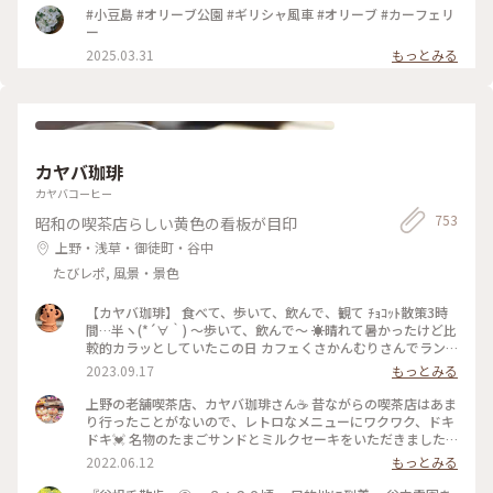
公園 #ギリシャ風車 #オリーブポスト #瀬戸内海
#小豆島 #オリーブ公園 #ギリシャ風車 #オリーブ #カーフェリ
ー
2025.03.31
もっとみる
カヤバ珈琲
カヤバコーヒー
753
昭和の喫茶店らしい黄色の看板が目印
上野・浅草・御徒町・谷中
たびレポ, 風景・景色
【カヤバ珈琲】 食べて、歩いて、飲んで、観て ﾁｮｺｯﾄ散策3時
間…半ヽ(*´∀｀) 〜歩いて、飲んで〜 ☀️晴れて暑かったけど比
較的カラッとしていたこの日 カフェくさかんむりさんでラン
チsetとドーナツを食べ 次は ル・コワンさんでパフェを…と思
2023.09.17
もっとみる
い ひたすら真っ直ぐ道なりに歩いていると 右手に☕️カヤバ珈
琲さんが見える👀 途中…電話があり話しながら…👣ﾃｸﾃｸﾃｸﾃｸ
上野の老舗喫茶店、カヤバ珈琲さん☕️ 昔ながらの喫茶店はあま
500mも通り過ぎていたというミス💧 計1.6km歩き戻る気力が
り行ったことがないので、レトロなメニューにワクワク、ドキ
なかったので（笑） いつかスムーズに入れた時にお邪魔しよ
ドキ💓 名物のたまごサンドとミルクセーキをいただきました
うと思っていた 「カヤバ珈琲」さんの「いつか」が偶然にも
♪ たまごがフワフワで、パンの香りも良いこと😍 ミルクセー
2022.06.12
もっとみる
叶い 「谷中ジンジャー」を（^人^） ☀️暑い日にジンジャーエ
キは甘さ控えめで、ほんのり香るオレンジでスッキリとした味
ールを頂くことが多いのですが これは今迄で一番パンチがあ
わい☺️ どちらもとても美味しく、感動しきりでした✨ #たまご