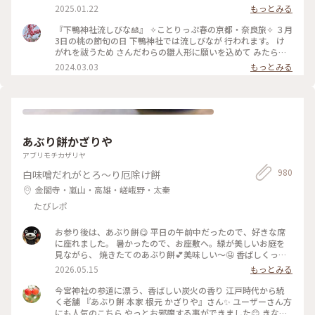
ワーを感じ見入ってしまったd-maruでした #ご利益めぐり #
2025.01.22
もっとみる
下鴨神社
『下鴨神社流しびな🎎』 ✧︎ことりっぷ春の京都・奈良旅✧︎ ３月
3日の桃の節句の日 下鴨神社では流しびなが 行われます。 け
がれを祓うため さんだわらの雛人形に願いを込めて みたらし
川にひな人形を流します。 ちょうどこの日下鴨神社を 訪れる
2024.03.03
もっとみる
予定だったので なんとか見てみたいと思って 行きましたが、
たくさんの人垣で 流しびなの様子は 全然見えませんでした😂
最後ごろ少しだけ お内裏様とお雛様の姿を遠目に やっと見る
ことができました🎎😆 平安時代の装束をした お雛様や来賓や
幼稚園のお子さんたち 京都タワーのゆるキャラ かわいいたわ
わちゃんも登場😆 和紙でできた雛人形を 流していました。 園
あぶり餅かざりや
児たちの歌うひな祭りの歌に ほっこり癒され 京都の雅な伝統
行事に 少しふれることができて よかったです🥰 ・ ・ #春色さ
アブリモチカザリヤ
がし #私のことりっぷ旅 #ことりっぷ春の京都・奈良旅 #母娘
980
白味噌だれがとろ～り厄除け餅
旅 #下鴨神社 #流しびな #流し雛 #伝統行事 #桃の節句 #ひな祭
り #お雛様 #お内裏様 #雛人形 #たわわちゃん #京都 #出町柳 #
金閣寺・嵐山・高雄・嵯峨野・太秦
春 #春の京都 #ことりっぷ京都 #ひとり旅
たびレポ
お参り後は、あぶり餅😋 平日の午前中だったので、好きな席
に座れました。 暑かったので、お座敷へ。緑が美しいお庭を
見ながら、 焼きたてのあぶり餅💕美味しい〜🤤 香ばしくっ
て、次々と食べちゃいますね♪ 番茶と頂いて、小腹も満たされ
2026.05.15
もっとみる
ました〜🥰 #おやつ #あぶり餅 #門前グルメ
今宮神社の参道に漂う、香ばしい炭火の香り 江戸時代から続
く老舗 『あぶり餅 本家 根元 かざりや』さん✨ ユーザーさん方
にも人気のこちら やっとお邪魔する事ができました😊 きな粉