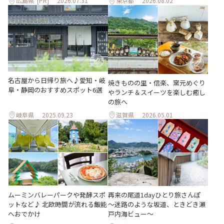
広島県
[PR]
2026.07.31
東京都
2026.08.02
名古屋から日帰り旅へ♪愛知・岐
焼きものの里・信楽、窯元めぐり
阜・静岡のおすすめスポット6選
やランチ＆スイーツを楽しむ癒し
の旅へ
岐阜県
2025.09.23
滋賀県
2026.05.01
ムーミンバレーパークや発酵スポ
再来の尾道1dayひとり旅さんぽ
ットなど♪ 北欧時間が流れる飯能
～迷路のような坂道、ときどき瀬
へおでかけ
戸内海ビュー～