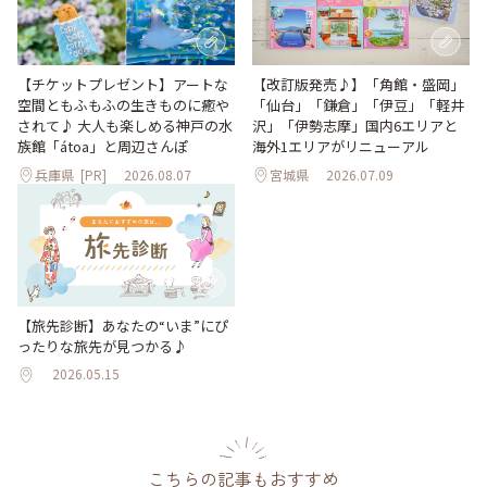
【改訂版発売♪】「角館・盛岡」
【チケットプレゼント】アートな
「仙台」「鎌倉」「伊豆」「軽井
空間ともふもふの生きものに癒や
沢」「伊勢志摩」国内6エリアと
されて♪ 大人も楽しめる神戸の水
海外1エリアがリニューアル
族館「átoa」と周辺さんぽ
兵庫県
[PR]
2026.08.07
宮城県
2026.07.09
【旅先診断】あなたの“いま”にぴ
ったりな旅先が見つかる♪
2026.05.15
こちらの記事もおすすめ