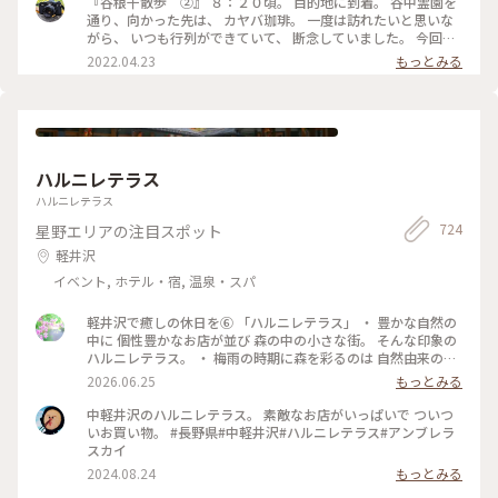
『谷根千散歩 ②』 ８：２０頃。 目的地に到着。 谷中霊園を
る💨💨💨 ガムシロップ…という単語が頭の中をチラッと過った
サンド #ミルクセーキ #カヤバ珈琲 #上野 #ヒーリング旅 #My
通り、向かった先は、 カヤバ珈琲。 一度は訪れたいと思いな
様な(● ˃̶͈̀ロ˂̶͈́)੭ꠥ⁾⁾ そのお陰でサッパリ✨ 次の目的地へ〜 #カヤ
ことりっぷ
がら、 いつも行列ができていて、 断念していました。 今回
バ珈琲 #秋さんぽ #私のことりっぷ旅 #カメラ旅 #今年は旗を
は、前日に、 ８：３０に、ネットで予約。 店内に案内され、
2022.04.23
もっとみる
立てたところへひとつでも多く行く
周りの様子を見ると、 他の席は埋まっていたため、 予約をし
ておいて良かったなと思いました👍 お目当ての、たまごサン
ド✨✨ 本日のフレッシュジュースか、 本日のスープが選べま
す。 本日のスープを頼み、 コーヒーを追加しました。 本当
は、ルシアンという、 コーヒーとココアを合わせた飲み物
が、 気になったのですが、 ベターな物を頼んでしまいました
ハルニレテラス
😅 こちらも、次回はリベンジを誓いました（笑） たまごサン
ドは、熱々で、 パンは、少し酸味のあるパンで、 とても相性
ハルニレテラス
が良く、 美味しくいただきました。 コーヒーも、さっぱりし
724
星野エリアの注目スポット
た味で、 美味しかったです。 名残惜しいですが、 次の目的地
に向かうため、 ９：００過ぎに、お店を出ました。 #ヒーリン
軽井沢
グ旅#春風さんぽ#Myことりっぷ#谷根千散歩#カヤバ珈琲#モ
イベント, ホテル・宿, 温泉・スパ
ーニング#たまごサンド#珈琲#nikonfe2#散歩フィルム
軽井沢で癒しの休日を⑥ 「ハルニレテラス」 ・ 豊かな自然の
中に 個性豊かなお店が並び 森の中の小さな街。 そんな印象の
ハルニレテラス。 ・ 梅雨の時期に森を彩るのは 自然由来の素
材で100色に染めた布たち。 日差しに照らされ風に揺れて〜
2026.06.25
もっとみる
改めて晴れて良かったなぁ〜。 心が躍る風景でした。 ・ 平日
でしたが多くの人で賑わっていました。 （週末はどうなっち
中軽井沢のハルニレテラス。 素敵なお店がいっぱいで ついつ
ゃうの？） #ひみつの絶景 #軽井沢 #ハルニレテラス
いお買い物。 #長野県#中軽井沢#ハルニレテラス#アンブレラ
スカイ
2024.08.24
もっとみる