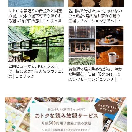
レトロな蔵造りの街並みと国宝
香川県で行きたいおしゃれなカ
の城。松本の城下町で心ほぐれ
フェ6選〜森の隠れ家から島の
る週末1泊2日の旅 | ことりっぷ
工場リノベーションまで〜 | こ
とりっぷ
公園ビューから川床テラスま
青葉通の緑を眺めながら、静か
で。緑に癒される大阪のカフェ5
な時間を。仙台「Echoes」で
選 | ことりっぷ
楽しむモーニングとランチ | こ
とりっぷ