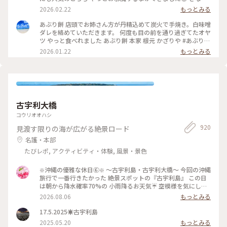
をまぶしたひとくちサイズのお餅を竹串に刺し 炭火で丁寧に
2026.02.22
もっとみる
あぶって作られるあぶり餅。 お店の方が次々とお餅を焼く姿
はまさに神技で、 列に並びながら見入ってしまいました。 丁
あぶり餅 店頭でお姉さん方が丹精込めて炭火で手焼き。白味噌
寧に炙られたお餅に、とろりと絡む白味噌のタレ。 ひとくち
ダレを絡めていただきます。 何度も目の前を通り過ぎてたオヤ
食べると、どこか懐かしくて優しい甘さが 本当に美味しくて
ツ やっと食べれました あぶり餅 本家 根元 かざりや #あぶり餅
足りないくらいでした（笑） 屋根の上では、お多福さん姿の
#かざりや #jun_flat
2026.01.22
もっとみる
鍾馗さんが見守ってくれてました♡ ・ 今宮神社の東門参道
は、映画「国宝」のロケ地にもなっていて 喜久雄が人力車に
乗って襲名披露のお練りをするシーンが ここで撮影されたそ
うです🎬 #今宮神社 #あぶり餅 #かざりや #1月の帰省時に #瓦
好き #鍾馗さん #開運旅 #ことりっぷと一緒 #京都
古宇利大橋
コウリオオハシ
920
見渡す限りの海が広がる絶景ロード
名護・本部
たびレポ, アクティビティ・体験, 風景・景色
❇️沖縄の優雅な休日⑥❇️ 〜古宇利島・古宇利大橋〜 今回の沖縄
旅行で一番行きたかった 絶景スポットの『古宇利島』 この日
は朝から降水確率70%の 小雨降るお天気☔ 空模様を気にしな
がら向かってると 『古宇利大橋』を渡る頃には ピーカンにな
2026.08.06
もっとみる
りました☀️ 綺麗なエメラルドグリーンの海を 見ることができ
て最高です✨ やっぱり私って晴れ女だわ(笑) #ひみつの絶景 #
17.5.2025☀️古宇利島
沖縄めぐり #古宇利島 #古宇利大橋 #エメラルドグリーンの海
2025.05.20
もっとみる