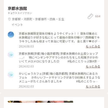
京都水族館
キョウトスイゾクカン
604
京都駅・河原町・京都御所・四条・壬生
イベント
京都水族館限定御朱印帳をようやくゲット！！ 御朱印集めと
水族館巡りが好きな私にとって最強の御朱印帳🩵🤍西陣織でキ
ラキラした糸も相まって本当に可愛いです。 金と黒💛🖤のデザ
インも可愛かった〜〜そちらはより高級感ありました！！
2024.08.03
もっとみる
・・・ 夏の京都、とにかく暑いので喫茶店に入り浸りながら
ゆっくり観光。 ２枚目はフランソワ喫茶室。店員さんのクラ
京都水族館(京都/梅小路京都西) 京都水族館のお土産ショップ
シカルな服装が素敵でした。 ３枚目は祇園喫茶カトレヤ。祇園
𓂃𓈒𓏸 特にペンギンやアザラシのかたちをした和菓子がかわ
祭で有名な八坂神社から徒歩2分。フルーツシロップの水割り
いくてメロメロになりました😍 #私のことりっぷ旅#京都
を注文しました。甘すぎず酸っぱすぎず夏にぴったりで美味し
観光#京都旅行
2024.02.03
もっとみる
かったです。カフェ巡りはカフェイン過剰摂取になるのでこう
いうメニューはありがたい〜〜 ・・・ その後はバスで建勲神
かいじゅうカフェ(京都/梅小路京都西) 京都水族館内にあるカ
社まで行き、汗を流しながら階段を登りました。夏の京都、本
フェ☕️ かわいいフードやドリンクがありSNS映えするような
当に暑いのでカフェ休憩が不可欠でした。 #御朱印 #京都
メニューがたくさんありました❁ #私のことりっぷ
旅#京都観光#京都旅行
2024.02.03
もっとみる