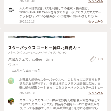
2026.03.30
もっとみる
ぶらりチケット
も 華やかな 季節が 訪れました。 4月19日まて開催 #風景 #フ
ラワーガーデン #赤レンガ倉庫 #みなとみらい #横浜 #神奈川 #
大人の休日倶楽部パスを利用しての東京・横浜旅行。
ガーデンネックレス横浜 #イベント
YOKOHAMA AIR CABINを降りてから、歩いてクリスマスマー
ケットを行っている横浜赤レンガ倉庫へ向かいました😊 が、
びっくらポン‼️すごい人、人、人。 会場に入場するためのお金
2025.12.13
もっとみる
を支払うための列がなが〜い😱 一度は列に並びましたが、後
ろにいた人が警備の人に聞いたら、入場までに２時間くらいか
かるとか…断念しました🥲 会場周辺を散策して早々にホテルに
チェックインしに行きました。 #神奈川県 #横浜市 #横浜赤レ
ンガ倉庫 #クリスマスマーケット
スターバックス コーヒー神戸北野異人館
店
スターバックスコーヒーコウベキタノイジンカンテン
689
洋館カフェで、coffee time
神戸
たびレポ, 風景・景色
北野異人館街のスターバックスへ。 ことりっぷの記事でも見
覚えがある建物です。 外観は横浜のブラフ18番館に似た、白
壁に緑の縁取り…？ あっ！これスターバックスカラーだ！と気
付き、楽しくなりました。室内の暖炉やソファ、アンティーク
2024.04.10
もっとみる
もお洒落。 有形文化財の洋館の中でコーヒーが飲めるなんて、
旅の醍醐味ですね♪ #神戸 #スターバックス #スターバックス
スターバックスコーヒー神戸北野異人館店 異人館を改装して
コーヒー神戸北野異人館店 #北野異人館街 #有形文化財 #私の
作られたスターバックス。内装も外観もレトロで雰囲気があ
ことりっぷ旅
り,とっても素敵でした✨ 神戸の洋館巡りをされる際はぜひこ