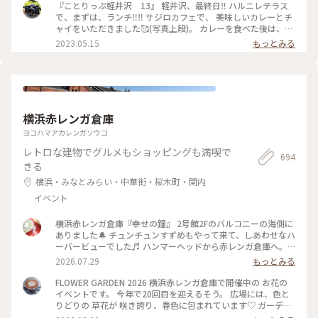
『ことりっぷ軽井沢 13』 軽井沢、最終日‼️ ハルニレテラス
で、まずは、ランチ‼️‼️ サジロカフェで、 美味しいカレーとチ
ャイをいただきました🥰(写真上段)。 カレーを食べた後は、、
ソフトクリーム🍦🤣(写真右下)。 和菓子の【和泉屋 傳兵衛】
2023.05.15
もっとみる
さんで販売している、 〘森の花豆ソフトクリーム〙です。 森
の花豆という名前の、 花豆の餡を練り込んだソフトクリーム
で、 花豆の風味がするソフトクリームで、 すごく美味しかっ
たです🥰🥰 【和泉屋 傳兵衛】さんと、 【丸山珈琲】さんで
お土産を買って、 帰宅しました。 本当に、のんびり過ごし
て、 食べて飲んての旅でした😆😆 #私のことりっぷ旅#ことり
横浜赤レンガ倉庫
っぷ軽井沢#ランチ#カレー#ソフトクリーム#お土産#OPPO撮
影
ヨコハマアカレンガソウコ
レトロな建物でグルメもショッピングも満喫で
694
きる
横浜・みなとみらい・中華街・桜木町・関内
イベント
横浜赤レンガ倉庫『幸せの鐘』 2号館2Fのバルコニーの海側に
ありました🔔 チュンチュンすずめもやって来て、しあわせなハ
ーバービューでした♬ ハンマーヘッドから赤レンガ倉庫へ。
30年ぶりに一緒に来た友達と、赤レンガ倉庫といえば、「あぶ
2026.07.29
もっとみる
ない刑事」だよね、とか言いながら、楽しく散策。当時はみな
とみらい地区といえば、インターコンチネンタルホテルやラン
FLOWER GARDEN 2026 横浜赤レンガ倉庫で開催中の お花の
ドマークタワーでした。今は、たくさんスポットがあり、周り
イベントです。 今年で20回目を迎えるそう。 広場には、色と
きれないですね♡ #ひみつの絶景#横浜#赤レンガ倉庫#あぶな
りどりの 草花が 咲き誇り、春色に包まれています♡ ガーデン
い刑事ロケ地#幸せの鐘#ベイブリッジ#みなとみらい#みなと
ベアも お出迎え✨ 週末にはマルシェも行われるとか。 横浜に