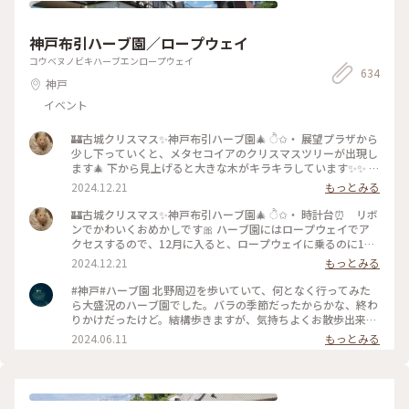
半島地震復興支援・石川応援プロジェクト として、授与所で販
売もされていました #透明の世界 #正寿院 #風鈴寺 #宇治田原
神戸布引ハーブ園／ロープウェイ
町 #あじさい風鈴 #水引き風鈴 #能登半島地震復興支援 #石
川応援プロジェクト #ことりっぷ京都 #そうだ京都行こう 多く
コウベヌノビキハーブエンロープウェイ
634
のことりっぷユーザーさんが訪問されていて 憧れていた風鈴
神戸
のお寺に やっと私も名ドライバー(主人自称)に 連れてきてもら
えました🚗👨‍✈️ 道中細く曲がりくねって見通しが悪い道路が多
イベント
かったので私が運転しなくて正解でした😅
🏰古城クリスマス✨神戸布引ハーブ園🎄 ੈ✩‧ 展望プラザから
少し下っていくと、メタセコイアのクリスマスツリーが出現し
ます🎄 下から見上げると大きな木がキラキラしています✨✨ 神
戸の夜景スポットとしてもおすすめです🌃✨ #ベストトリップ
2024.12.21
もっとみる
2024 #ぽかぽか #兵庫 #神戸市 #神戸布引ハーブ園 #クリスマ
ス #イルミネーション #クリスマスがマーケット #夜景
🏰古城クリスマス✨神戸布引ハーブ園🎄 ੈ✩‧ 時計台⏰ リボ
ンでかわいくおめかしです🎀 ハーブ園にはロープウェイでア
クセスするので、12月に入ると、ロープウェイに乗るのに1時
間ほど待つことも🚡 #ベストトリップ2024 #ぽかぽか #兵庫 #
2024.12.21
もっとみる
神戸市 #神戸布引ハーブ園 #クリスマス #イルミネーション #
クリスマスマーケット🤶
#神戸#ハーブ園 北野周辺を歩いていて、何となく行ってみた
ら大盛況のハーブ園でした。バラの季節だったからかな、終わ
りかけだったけど。結構歩きますが、気持ちよくお散歩出来ま
す。ロープウェイからの景色も綺麗でした！
2024.06.11
もっとみる