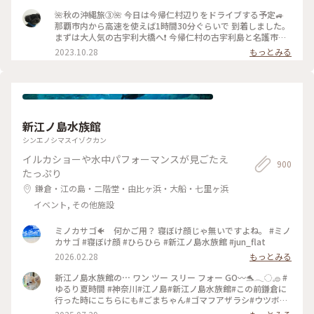
🌺秋の沖縄旅➂🌺 今日は今帰仁村辺りをドライブする予定🚙
那覇市内から高速を使えば1時間30分ぐらいで 到着しました。
まずは大人気の古宇利大橋へ❗ 今帰仁村の古宇利島と名護市の
屋我地島を結ぶ全長1,960mの橋。2005年2月8日に開通。 橋
2023.10.28
もっとみる
の両側には泣けてくるぐらいの美しい海✨ 橋の下に降りれるよ
うになっています☺️ #私のことりっぷ旅 #秋さんぽ #沖縄 #今
帰仁村 #古宇利大橋
新江ノ島水族館
シンエノシマスイゾクカン
イルカショーや水中パフォーマンスが見ごたえ
900
たっぷり
鎌倉・江の島・二階堂・由比ヶ浜・大船・七里ヶ浜
イベント, その他施設
ミノカサゴ🐠 何かご用？ 寝ぼけ顔じゃ無いですよね。 #ミノ
カサゴ #寝ぼけ顔 #ひらひら #新江ノ島水族館 #jun_flat
2026.02.28
もっとみる
新江ノ島水族館の⋯ ワン ツー スリー フォー GO〰️🐬𓂃◌𓈒𓐍 #
ゆるり夏時間 #神奈川#江ノ島#新江ノ島水族館#この前鎌倉に
行った時にこちらにも#ごまちゃん#ゴマフアザラシ#ウツボ#
お気に入りの3匹でピョンピョンしてる子たち#海岸バックで泳