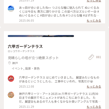
2025.07.29
もっとみる
ぐクラゲたち#イルカショー#シーキャンドルが見える✨️
あっ目が合いましたね👀 つぶらな瞳に魅入られて ぬいぐるみ
くじは今日も 貴方に語りかける この並べ方はズルいぞー😅 #
ぬいぐるみくじ #目が合いましたね #つぶらな瞳 #はずれなし
#新江ノ島水族館 #jun_flut
2025.06.05
もっとみる
六甲ガーデンテラス
ロッコウガーデンテラス
881
見晴らしの塔が立つ絶景スポット
神戸
イベント, 風景・景色
六甲ガーデンテラス はじめていきました。 展望みたいなもの
があるといこうとしたら、 工事中といわれ、写真だけ😭
2025.12.08
もっとみる
神戸六甲ミーツ・アート2025 in 六甲ガーデンテラス 11月30
日までの展示でモニュメントがあちこちにありました。 た
だ、展望台もあるので人も多くなかなか良いアングルで写真が
撮れず💦 鹿さんとケンタウロスのような女性の妖精さんは 存
2025.11.29
もっとみる