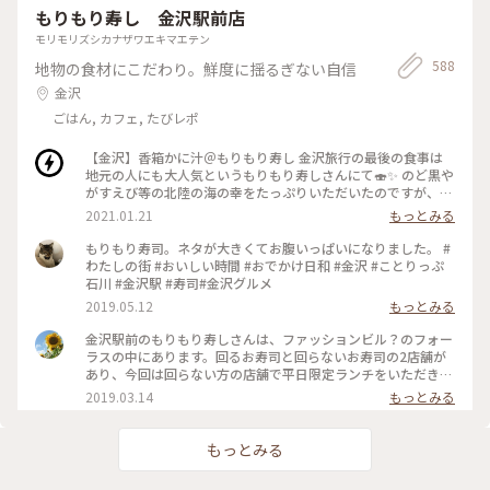
もりもり寿し 金沢駅前店
モリモリズシカナザワエキマエテン
588
地物の食材にこだわり。鮮度に揺るぎない自信
金沢
ごはん, カフェ, たびレポ
【金沢】香箱かに汁＠もりもり寿し 金沢旅行の最後の食事は
地元の人にも大人気というもりもり寿しさんにて🍣✨ のど黒や
がすえび等の北陸の海の幸をたっぷりいただいたのですが、こ
の香箱がにのかに汁が絶品でした🦀 旬の香箱がには内子も外
2021.01.21
もっとみる
子も味噌もみっちみちに詰まっていて、濃厚で美味しい～！ 見
てくださいこの断面…すごすぎる…！蟹味噌大好きなので幸せ
もりもり寿司。ネタが大きくてお腹いっぱいになりました。 #
すぎました😭 旬のものを旬の時期に味わうって最高の贅沢で
わたしの街 #おいしい時間 #おでかけ日和 #金沢 #ことりっぷ
すねえ…。滞在時間の最後の最後まで日本海の幸を満喫できま
石川 #金沢駅 #寿司#金沢グルメ
した🌊 #金沢 #北陸 #蟹 #冬を味わう
2019.05.12
もっとみる
金沢駅前のもりもり寿しさんは、ファッションビル？のフォー
ラスの中にあります。回るお寿司と回らないお寿司の2店舗が
あり、今回は回らない方の店舗で平日限定ランチをいただきま
した😋 お寿司10貫に美味しいあら汁がついてとってもおト
2019.03.14
もっとみる
ク。定番ネタ中心ですがどれも新鮮で美味しく、さすが金沢！
と思いました😊他にも色々なセットがあって、メニューも豊富
です✨ #もりもり寿し #金沢 #フォーラス #ランチ #寿司
もっとみる