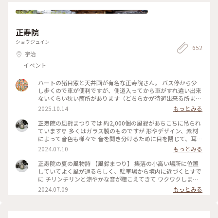
りっぷ旅
正寿院
ショウジュイン
652
宇治
イベント
ハートの猪目窓と天井画が有名な正寿院さん。 バス停から少
し歩くので車が便利ですが、側道入ってから車がすれ違い出来
ないくらい狭い箇所があります（どちらかが待避出来る所まで
移動するしかない） ※シーズンによりますが、全くすれ違わ
2025.10.14
もっとみる
ない日もあります。 周りは茶畑が広がり景色も良く、お茶屋さ
んも数件あります♪ 6〜9月は風鈴まつりを開催されていて見
正寿院の風鈴まつりでは 約2,000個の風鈴があちこちに吊られ
応えがあります。御朱印も風鈴のイラストが入ったものもあり
ています🎐 多くはガラス製のものですが 形やデザイン、素材
全部で8種類くらいありました。 今年は11月末まで50年に一度
によって音色も様々で 音を聞き分けるために目を閉じて、耳を
の御本尊がご開扉されていて、素晴らしかったです。次回見る
澄ませている時間がとても心地よく癒されました🩵 #透明の世
2024.07.10
もっとみる
事が出来るのか…
界 #風鈴まつり #そうだ京都行こう #ことりっぷ京都 #正寿院 #
風鈴寺 #宇治田原町 #あじさい風鈴 #水引き風鈴 #能登半島地
正寿院の夏の風物詩 【風鈴まつり】 集落の小高い場所に位置
震復興支援 #石川応援プロジェクト
していてよく風が通るらしく、駐車場から境内に近づくとすで
に チリンチリンと涼やかな音が聴こえてきて ワクワクしまし
た🩵 小径を彩る花風鈴は訪問する時期によって変わります🌿 6
2024.07.09
もっとみる
月〜7月上旬ーあじさい風鈴🎐 7月上旬〜8月ーひまわり風鈴🌻
9月〜9/18までこすもす風鈴🌸 …どの花風鈴も可愛いので、全
種類をコンプリートしたいと思いました😍 5枚目の水引き風鈴
は、石川県能登で作られた水引を使用した創作風鈴です 能登