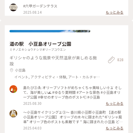
在感があり青空にも映えて素敵でした！ 山頂からの景色も、
少し霞がかっていましたが 六甲アイランドや神戸空港が見え
#六甲ガーデンテラス
ました✈️ あと久々だったので知らなかったんですが、おむすび
2025.08.14
もっとみる
の 神社が出来ていてビックリしました（笑）
道の駅 小豆島オリーブ公園
ミチノエキショウドシマオリーブコウエン
ギリシャのような風景や天然温泉が楽しめる施
828
設
小豆島
イベント, アクティビティ・体験, アート・カルチャ
ー, 風景・景色, その他施設
島たび③🏝️ オリーブソフトがめちゃくちゃ美味しい🍦🫒 そし
て、海が美しい🌊 #ゆるり夏時間 #アートな景色 #小豆島オリ
ーブ公園 #幸せのオリーブ色のポスト📮 #小豆島
2025.08.30
もっとみる
～小豆島サイクリング🫒③～ 香川県小豆郡小豆島町 【道の駅
小豆島オリーブ公園】 オリーブの木々に囲まれた“ギリシャ風
車” オリーブ色のポストも素敵です * 海に囲まれた小豆島 どの
場所にいても 少し高いところに登るだけで 瀬戸内海を一望で
2025.04.03
もっとみる
きます✨️ #アートな景色 #香川 #小豆島 #道の駅小豆島オリーブ