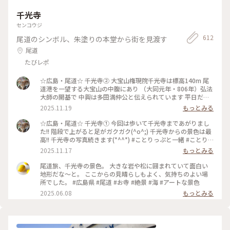
千光寺
センコウジ
612
尾道のシンボル、朱塗りの本堂から街を見渡す
尾道
たびレポ
☆広島・尾道☆ 千光寺➁ 大宝山権現院千光寺は標高140m 尾
道港を一望する大宝山の中腹にあり （大同元年・806年）弘法
大師の開基で 中興は多田満仲公と伝えられています 平日だけ
ど千光寺はやはり 人気で観光客多かったです😊 天気が良かっ
2025.11.19
もっとみる
たから写真撮影はദ്ദി ˉ͈̀꒳ˉ͈́ )✧グッ!! 尾道の旅続きます… #ことり
っぷと一緒 #ことりっぷ #出戻り #写真 #一眼レフカメラ
☆広島・尾道☆ 千光寺➀ 今回は歩いて千光寺まであがりまし
#canon #canoneoskissx9 #広島 #お出かけ #ドライブ #尾道 #
た!! 階段で上がると足がガクガク(^o^;) 千光寺からの景色は最
日帰りの旅
高!! 千光寺の写真続きます(*^^*) #ことりっぷと一緒 #ことり
っぷ #出戻り #写真 #広島 #ドライブ #尾道 #お出かけ
2025.11.17
もっとみる
#canoneoskissx9 #canon #一眼レフカメラ #日帰りの旅 #千
光寺
尾道旅、千光寺の景色。 大きな岩や松に囲まれていて面白い
地形だな〜と。 ここからの見晴らしもよく、気持ちのよい場
所でした。 #広島県 #尾道 #お寺 #絶景 #海 #アートな景色
2025.06.08
もっとみる