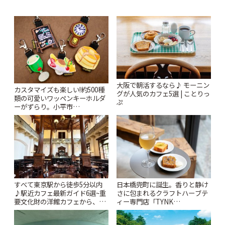
大阪で朝活するなら♪ モーニン
カスタマイズも楽しい!約500種
グが人気のカフェ5選 | ことりっ
類の可愛いワッペンキーホルダ
ぷ
ーがずらり。小平市
「Kimamaya T&K」 | ことりっ
ぷ
すべて東京駅から徒歩5分以内
日本橋兜町に誕生。香りと静け
♪駅近カフェ最新ガイド6選~重
さに包まれるクラフトハーブテ
要文化財の洋館カフェから、改
ィー専門店「TYNK
札すぐのレトロ喫茶まで~ | こと
Kabutocho」 | ことりっぷ
りっぷ