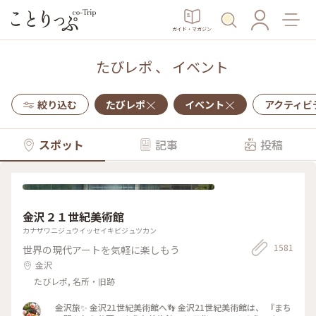
ガイド・マガジン
たびレポ
、
イベント
絞り込む
たびレポ
イベント
アクティビ
スポット
記事
投稿
金沢２１世紀美術館
カナザワニジュウイッセイキビジュツカン
1581
世界の現代アートを気軽に楽しもう
金沢
たびレポ, 名所・旧跡
金沢旅✨ 金沢21世紀美術館へ👣 金沢21世紀美術館は、 『まち