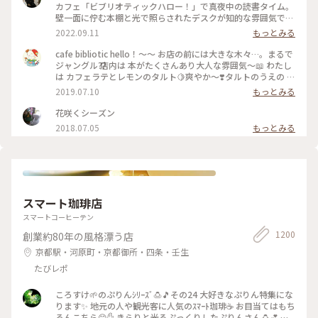
カフェ「ビブリオティックハロー！」で真夜中の読書タイム。
壁一面に佇む本棚と光で照らされたデスクが知的な雰囲気で、
これぞ大人カフェでした。2階に貫けている本棚を見に行く
2022.09.11
もっとみる
と、ちょっとスケスケの渡り廊下でスリリング。スイーツもド
リンクも美味しくて、夜遅くまでやっているのも嬉しくて。。
cafe bibliotic hello！〜〜 お店の前には大きな木々…。まるで
これは出張の度に立ち寄りそうです。築150年以上の町屋をリ
ジャングル⁇ 店内は 本がたくさんあり大人な雰囲気〜📖 わたし
ノベしたというところも見応えあり。観光というよりも、ロー
は カフェラテとレモンのタルト🍋爽やか〜❣️タルトのうえの レ
カルに寄り添っているようで温かい空気も感じました。 #私の
モンのドライフルーツがめちゃくちゃ美味しい❣️ カフェの横で
2019.07.10
もっとみる
ことりっぷ2022 #Myことりっぷ #京都カフェ #ブックカフ
は パンも販売してます。こちらも魅力的でしたが またの機会
ェ #読書 #ガトーショコラ #コーヒー
に〜 #京都#カフェ#レモンタルト
花咲くシーズン
2018.07.05
もっとみる
スマート珈琲店
スマートコーヒーテン
1200
創業約80年の風格漂う店
京都駅・河原町・京都御所・四条・壬生
たびレポ
ころすけ🌱のぷりんｼﾘｰｽﾞ🍮🎵その24 大好きなぷりん特集にな
ります✨ 地元の人や観光客に人気のｽﾏｰﾄ珈琲☕️ お目当てはもち
ろんこちら😊✋ きらりと光るぷっくりしたぷりんさん🍮💕 固