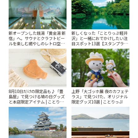
新オープンした銭湯「黄金湯 新
新しくなった「ことりっぷ軽井
宿」へ。サウナとクラフトビー
沢」と一緒におでかけしたい注
ルを楽しむ癒やしのレトロ空間
目スポット13選【スタンプラリ
| ことりっぷ
ー開催中】 | ことりっぷ
8月10日だけの限定品も♪「豊
上野「大ゴッホ展 夜のカフェテ
島屋」で見つける鳩の日グッズ
ラス」で見つけた、オリジナル
と本店限定アイテム | ことりっ
限定グッズ10選 | ことりっぷ
ぷ