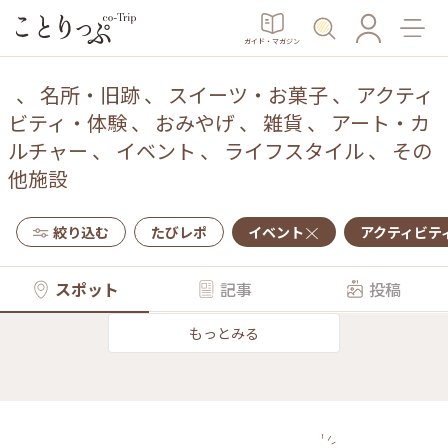
ガイド・マガジン
、
名所・旧跡
、
スイーツ・お菓子
、
アクティ
ビティ・体験
、
おみやげ
、
雑貨
、
アート・カ
ルチャー
、
イベント
、
ライフスタイル
、
その
他施設
絞り込む
たびレポ
イベント
アクティビテ
スポット
記事
投稿
もっとみる