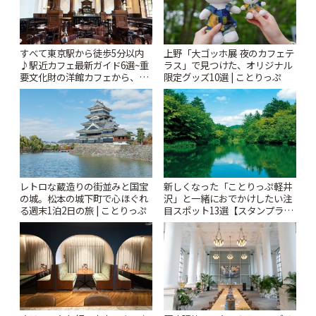
すべて東京駅から徒歩5分以内
上野「大ゴッホ展 夜のカフェテ
♪駅近カフェ最新ガイド6選~重
ラス」で見つけた、オリジナル
要文化財の洋館カフェから、改
限定グッズ10選 | ことりっぷ
札すぐのレトロ喫茶まで~ | こと
りっぷ
レトロな蔵造りの街並みと国宝
新しくなった「ことりっぷ軽井
の城。松本の城下町で心ほぐれ
沢」と一緒におでかけしたい注
る週末1泊2日の旅 | ことりっぷ
目スポット13選【スタンプラリ
ー開催中】 | ことりっぷ