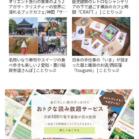
オリエント急行の客車のよう♪
歴史建築のレトロなシャンデリ
アガサ・クリスティーの世界に
アの下で過ごす横浜のカフェ時
浸れるブックカフェ/神田「サロ
間「CRAFT. 」 | ことりっぷ
ンクリスティ」 | ことりっぷ
名物いなり寿司やスイーツの食
日本の手仕事の「いま」が詰ま
べ歩きも楽しい♪愛知・豊川稲
った器と雑貨のお店/西荻窪
荷参道さんぽ | ことりっぷ
「tsugumi」 | ことりっぷ