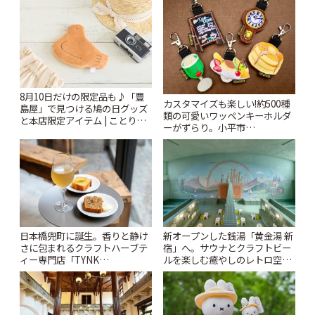
8月10日だけの限定品も♪「豊
カスタマイズも楽しい!約500種
島屋」で見つける鳩の日グッズ
類の可愛いワッペンキーホルダ
と本店限定アイテム | ことりっ
ーがずらり。小平市
ぷ
「Kimamaya T&K」 | ことりっ
ぷ
日本橋兜町に誕生。香りと静け
新オープンした銭湯「黄金湯 新
さに包まれるクラフトハーブテ
宿」へ。サウナとクラフトビー
ィー専門店「TYNK
ルを楽しむ癒やしのレトロ空間
Kabutocho」 | ことりっぷ
| ことりっぷ