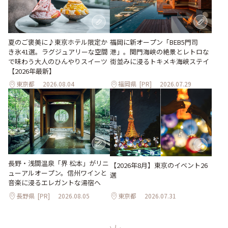
夏のご褒美に♪東京ホテル限定か
福岡に新オープン「BEB5門司
き氷41選。ラグジュアリーな空間
港」。関門海峡の絶景とレトロな
で味わう大人のひんやりスイーツ
街並みに浸るトキメキ海峡ステイ
【2026年最新】
東京都
2026.08.04
福岡県
[PR]
2026.07.29
長野・浅間温泉「界 松本」がリニ
【2026年8月】東京のイベント26
ューアルオープン。信州ワインと
選
音楽に浸るエレガントな湯宿へ
長野県
[PR]
2026.08.05
東京都
2026.07.31