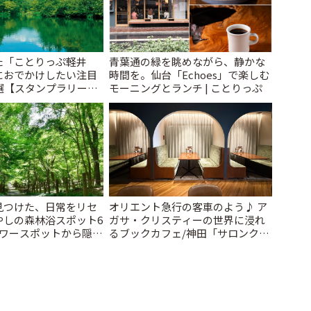
た「ことりっぷ軽井
青葉通の緑を眺めながら、静かな
におでかけしたい注目
時間を。仙台「Echoes」で楽しむ
選【スタンプラリー開
モーニングとランチ | ことりっぷ
とりっぷ
見つけた、日常をリセ
オリエント急行の客車のよう♪ ア
やしの森林浴スポット6
ガサ・クリスティーの世界に浸れ
パワースポットから隠れ
るブックカフェ/神田「サロンクリ
~ | ことりっぷ
スティ」 | ことりっぷ