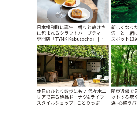
日本橋兜町に誕生。香りと静けさ
新しくなっ
に包まれるクラフトハーブティー
沢」と一緒
専門店「TYNK Kabutocho」 | こ
スポット13
とりっぷ
催中】 | こ
休日のひとり散歩にも♪ 代々木エ
関東近郊で
リアで巡る絶品ドーナツ&ライフ
ットする癒
スタイルショップ | ことりっぷ
選~心整う
家カフェまで