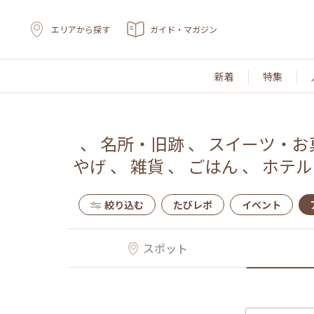
エリアから探す
ガイド・マガジン
新着
特集
、
名所・旧跡
、
スイーツ・お
やげ
、
雑貨
、
ごはん
、
ホテル
絞り込む
たびレポ
イベント
スポット