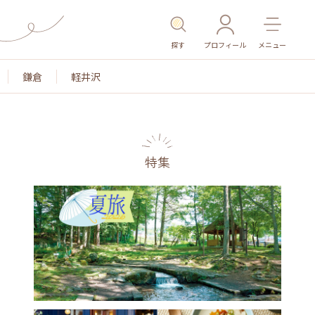
探す
プロフィール
メニュー
鎌倉
軽井沢
特集
色
名所・旧跡
温泉・スパ
その他施設
ごは