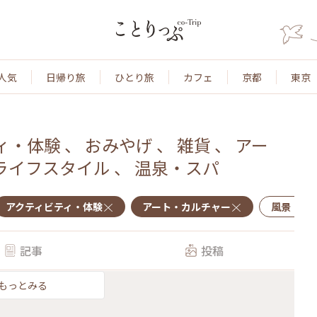
人気
日帰り旅
ひとり旅
カフェ
京都
東京
ィ・体験
、
おみやげ
、
雑貨
、
アー
ライフスタイル
、
温泉・スパ
アクティビティ・体験
アート・カルチャー
風景・景
記事
投稿
もっとみる