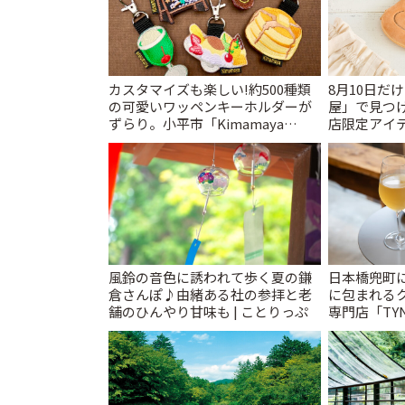
カスタマイズも楽しい!約500種類
8月10日だ
の可愛いワッペンキーホルダーが
屋」で見つ
ずらり。小平市「Kimamaya
店限定アイテ
T&K」 | ことりっぷ
風鈴の音色に誘われて歩く夏の鎌
日本橋兜町
倉さんぽ♪由緒ある社の参拝と老
に包まれる
舗のひんやり甘味も | ことりっぷ
専門店「TYNK
とりっぷ