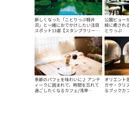
新しくなった「ことりっぷ軽井
公園ビュー
沢」と一緒におでかけしたい注目
緑に癒される
スポット13選【スタンプラリー開
とりっぷ
催中】 | ことりっぷ
季節のパフェを味わいに♪ アンテ
オリエント
ィークに囲まれて、時間を忘れて
ガサ・クリ
過ごしたくなるカフェ/浅草
るブックカ
「annorum cafe」 | ことりっぷ
スティ」 | 