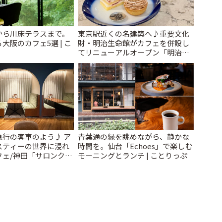
から川床テラスまで。
東京駅近くの名建築へ♪重要文化
大阪のカフェ5選 | こ
財・明治生命館がカフェを併設し
てリニューアルオープン「明治安
田CAFE 丸の内」 | ことりっぷ
急行の客車のよう♪ ア
青葉通の緑を眺めながら、静かな
スティーの世界に浸れ
時間を。仙台「Echoes」で楽しむ
フェ/神田「サロンクリ
モーニングとランチ | ことりっぷ
ことりっぷ