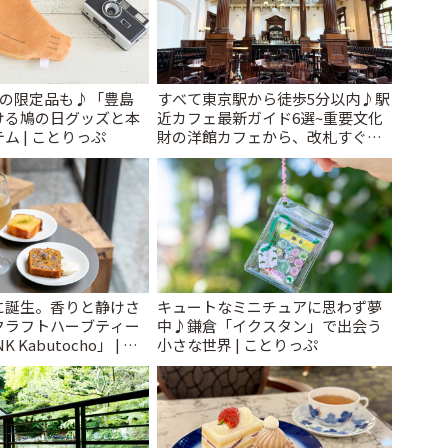
けの限定品も♪「豊島
すべて東京駅から徒歩5分以内♪駅
ける鳩の日グッズと本
近カフェ最新ガイド6選~重要文化
ム | ことりっぷ
財の洋館カフェから、改札すぐの
レトロ喫茶まで~ | ことりっぷ
に誕生。香りと静けさ
キュートなミニチュアに思わず夢
クラフトハーブティー
中♪鎌倉「イクスタン」で出会う
 Kabutocho」 | こ
小さな世界 | ことりっぷ