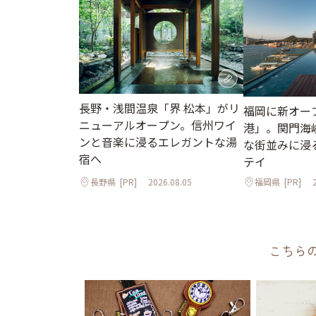
長野・浅間温泉「界 松本」がリ
福岡に新オープ
ニューアルオープン。信州ワイ
港」。関門海
ンと音楽に浸るエレガントな湯
な街並みに浸
宿へ
テイ
長野県
[PR]
2026.08.05
福岡県
[PR]
こちら