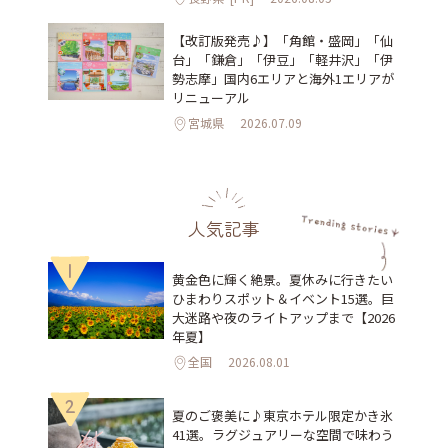
【改訂版発売♪】「角館・盛岡」「仙
台」「鎌倉」「伊豆」「軽井沢」「伊
勢志摩」国内6エリアと海外1エリアが
リニューアル
宮城県
2026.07.09
人気記事
1
黄金色に輝く絶景。夏休みに行きたい
ひまわりスポット＆イベント15選。巨
大迷路や夜のライトアップまで【2026
年夏】
全国
2026.08.01
2
夏のご褒美に♪東京ホテル限定かき氷
41選。ラグジュアリーな空間で味わう