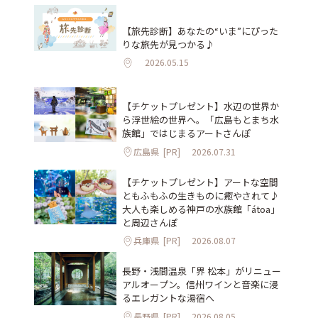
【旅先診断】あなたの“いま”にぴった
りな旅先が見つかる♪
2026.05.15
【チケットプレゼント】水辺の世界か
ら浮世絵の世界へ。「広島もとまち水
族館」ではじまるアートさんぽ
広島県
[PR]
2026.07.31
【チケットプレゼント】アートな空間
ともふもふの生きものに癒やされて♪
大人も楽しめる神戸の水族館「átoa」
と周辺さんぽ
兵庫県
[PR]
2026.08.07
長野・浅間温泉「界 松本」がリニュー
アルオープン。信州ワインと音楽に浸
るエレガントな湯宿へ
長野県
[PR]
2026.08.05