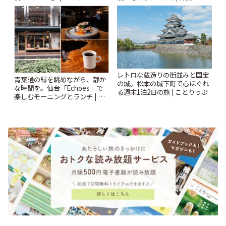
ンクリスティ」 | ことりっぷ
レトロな蔵造りの街並みと国宝
青葉通の緑を眺めながら、静か
の城。松本の城下町で心ほぐれ
な時間を。仙台「Echoes」で
る週末1泊2日の旅 | ことりっぷ
楽しむモーニングとランチ | こ
とりっぷ