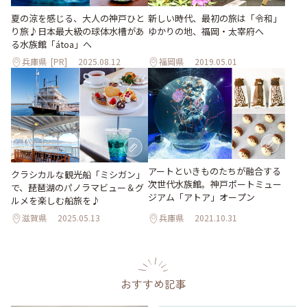
夏の涼を感じる、大人の神戸ひと
新しい時代、最初の旅は「令和」
り旅♪日本最大級の球体水槽があ
ゆかりの地、福岡・太宰府へ
る水族館「átoa」へ
兵庫県
[PR]
2025.08.12
福岡県
2019.05.01
アートといきものたちが融合する
クラシカルな観光船「ミシガン」
次世代水族館。神戸ポートミュー
で、琵琶湖のパノラマビュー＆グ
ジアム「アトア」オープン
ルメを楽しむ船旅を♪
滋賀県
2025.05.13
兵庫県
2021.10.31
おすすめ記事