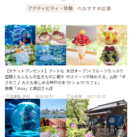
のおすすめ記事
アクティビティ・体験
【チケットプレゼント】アートな
本日オープン! フルーツたっぷり
空間ともふもふの生きものに癒や
のスイーツが味わえる、山形「オ
されて♪ 大人も楽しめる神戸の水
ウ! ショウ! カフェ」
族館「átoa」と周辺さんぽ
兵庫県
[PR]
2026.08.07
山形県
2017.05.20