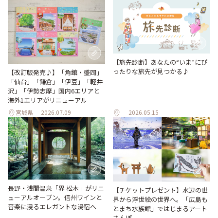
【旅先診断】あなたの“いま”にぴ
ったりな旅先が見つかる♪
【改訂版発売♪】「角館・盛岡」
「仙台」「鎌倉」「伊豆」「軽井
沢」「伊勢志摩」国内6エリアと
海外1エリアがリニューアル
宮城県
2026.07.09
2026.05.15
長野・浅間温泉「界 松本」がリニ
【チケットプレゼント】水辺の世
ューアルオープン。信州ワインと
界から浮世絵の世界へ。「広島も
音楽に浸るエレガントな湯宿へ
とまち水族館」ではじまるアート
さんぽ