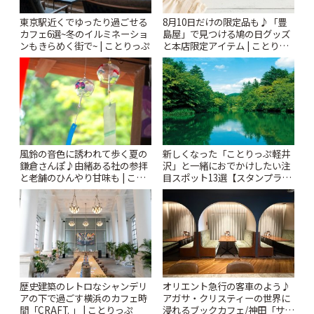
東京駅近くでゆったり過ごせる
8月10日だけの限定品も♪「豊
カフェ6選~冬のイルミネーショ
島屋」で見つける鳩の日グッズ
ンもきらめく街で~ | ことりっぷ
と本店限定アイテム | ことりっ
ぷ
風鈴の音色に誘われて歩く夏の
新しくなった「ことりっぷ軽井
鎌倉さんぽ♪由緒ある社の参拝
沢」と一緒におでかけしたい注
と老舗のひんやり甘味も | こと
目スポット13選【スタンプラリ
りっぷ
ー開催中】 | ことりっぷ
歴史建築のレトロなシャンデリ
オリエント急行の客車のよう♪
アの下で過ごす横浜のカフェ時
アガサ・クリスティーの世界に
間「CRAFT. 」 | ことりっぷ
浸れるブックカフェ/神田「サロ