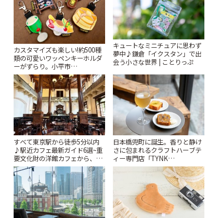
キュートなミニチュアに思わず
カスタマイズも楽しい!約500種
夢中♪鎌倉「イクスタン」で出
類の可愛いワッペンキーホルダ
会う小さな世界 | ことりっぷ
ーがずらり。小平市
「Kimamaya T&K」 | ことりっ
ぷ
すべて東京駅から徒歩5分以内
日本橋兜町に誕生。香りと静け
♪駅近カフェ最新ガイド6選~重
さに包まれるクラフトハーブテ
要文化財の洋館カフェから、改
ィー専門店「TYNK
札すぐのレトロ喫茶まで~ | こと
Kabutocho」 | ことりっぷ
りっぷ