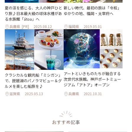
夏の涼を感じる、大人の神戸ひと
新しい時代、最初の旅は「令和」
り旅♪日本最大級の球体水槽があ
ゆかりの地、福岡・太宰府へ
る水族館「átoa」へ
兵庫県
[PR]
2025.08.12
福岡県
2019.05.01
アートといきものたちが融合する
クラシカルな観光船「ミシガン」
次世代水族館。神戸ポートミュー
で、琵琶湖のパノラマビュー＆グ
ジアム「アトア」オープン
ルメを楽しむ船旅を♪
滋賀県
2025.05.13
兵庫県
2021.10.31
おすすめ記事