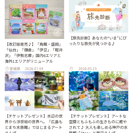
【旅先診断】あなたの“いま”にぴ
ったりな旅先が見つかる♪
【改訂版発売♪】「角館・盛岡」
「仙台」「鎌倉」「伊豆」「軽井
沢」「伊勢志摩」国内6エリアと
海外1エリアがリニューアル
宮城県
2026.07.09
2026.05.15
【チケットプレゼント】水辺の世
【チケットプレゼント】アートな
界から浮世絵の世界へ。「広島も
空間ともふもふの生きものに癒や
とまち水族館」ではじまるアート
されて♪ 大人も楽しめる神戸の水
さんぽ
族館「átoa」と周辺さんぽ