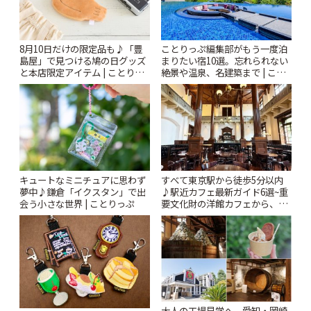
8月10日だけの限定品も♪「豊
ことりっぷ編集部がもう一度泊
島屋」で見つける鳩の日グッズ
まりたい宿10選。忘れられない
と本店限定アイテム | ことりっ
絶景や温泉、名建築まで | こと
ぷ
りっぷ
キュートなミニチュアに思わず
すべて東京駅から徒歩5分以内
夢中♪鎌倉「イクスタン」で出
♪駅近カフェ最新ガイド6選~重
会う小さな世界 | ことりっぷ
要文化財の洋館カフェから、改
札すぐのレトロ喫茶まで~ | こと
りっぷ
大人の工場見学へ、愛知・岡崎