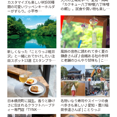
カスタマイズも楽しい!約500種
「カクキュー八丁味噌(八丁味噌
類の可愛いワッペンキーホルダ
の郷)」。試食や買い物も楽しみ
ーがずらり。小平市
♪ | ことりっぷ
「Kimamaya T&K」 | ことりっ
ぷ
風鈴の音色に誘われて歩く夏の
新しくなった「ことりっぷ軽井
鎌倉さんぽ♪由緒ある社の参拝
沢」と一緒におでかけしたい注
と老舗のひんやり甘味も | こと
目スポット13選【スタンプラリ
りっぷ
ー開催中】 | ことりっぷ
日本橋兜町に誕生。香りと静け
名物いなり寿司やスイーツの食
さに包まれるクラフトハーブテ
べ歩きも楽しい♪愛知・豊川稲
ィー専門店「TYNK
荷参道さんぽ | ことりっぷ
Kabutocho」 | ことりっぷ