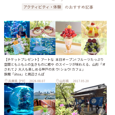
のおすすめ記事
アクティビティ・体験
【チケットプレゼント】アートな
本日オープン! フルーツたっぷり
空間ともふもふの生きものに癒や
のスイーツが味わえる、山形「オ
されて♪ 大人も楽しめる神戸の水
ウ! ショウ! カフェ」
族館「átoa」と周辺さんぽ
兵庫県
[PR]
2026.08.07
山形県
2017.05.20