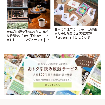
日本の手仕事の「いま」が詰ま
青葉通の緑を眺めながら、静か
った器と雑貨のお店/西荻窪
な時間を。仙台「Echoes」で
「tsugumi」 | ことりっぷ
楽しむモーニングとランチ | こ
とりっぷ