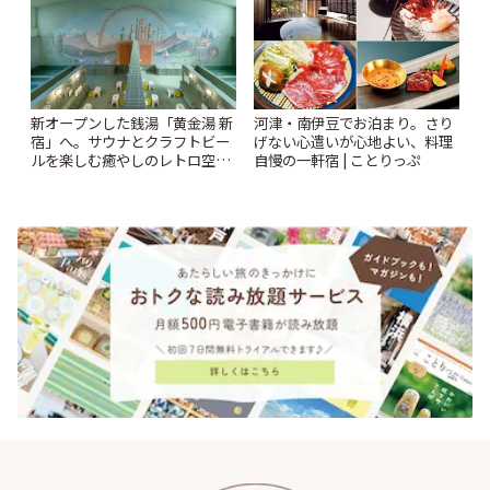
新オープンした銭湯「黄金湯 新
河津・南伊豆でお泊まり。さり
宿」へ。サウナとクラフトビー
げない心遣いが心地よい、料理
ルを楽しむ癒やしのレトロ空間
自慢の一軒宿 | ことりっぷ
| ことりっぷ