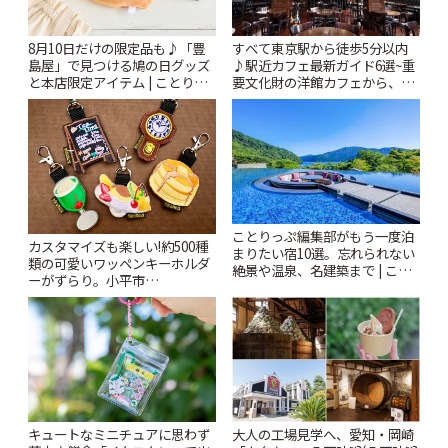
すべて東京駅から徒歩5分以内
8月10日だけの限定品も♪「豊
♪駅近カフェ最新ガイド6選~重
島屋」で見つける鳩の日グッズ
要文化財の洋館カフェから、改
と本店限定アイテム | ことりっ
札すぐのレトロ喫茶まで~ | こと
ぷ
りっぷ
ことりっぷ編集部がもう一度泊
カスタマイズも楽しい!約500種
まりたい宿10選。忘れられない
類の可愛いワッペンキーホルダ
絶景や温泉、名建築まで | こと
ーがずらり。小平市
りっぷ
「Kimamaya T&K」 | ことりっ
ぷ
キュートなミニチュアに思わず
大人の工場見学へ、愛知・岡崎