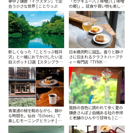
夢中♪鎌倉「イクスタン」で出
「カクキュー八丁味噌(八丁味噌
会う小さな世界 | ことりっぷ
の郷)」。試食や買い物も楽しみ
♪ | ことりっぷ
新しくなった「ことりっぷ軽井
日本橋兜町に誕生。香りと静け
沢」と一緒におでかけしたい注
さに包まれるクラフトハーブテ
目スポット13選【スタンプラリ
ィー専門店「TYNK
ー開催中】 | ことりっぷ
Kabutocho」 | ことりっぷ
風鈴の音色に誘われて歩く夏の
青葉通の緑を眺めながら、静か
鎌倉さんぽ♪由緒ある社の参拝
な時間を。仙台「Echoes」で
と老舗のひんやり甘味も | こと
楽しむモーニングとランチ | こ
りっぷ
とりっぷ