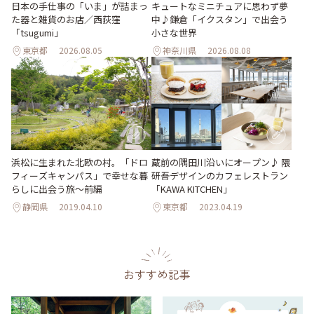
日本の手仕事の「いま」が詰まっ
キュートなミニチュアに思わず夢
た器と雑貨のお店／西荻窪
中♪鎌倉「イクスタン」で出会う
「tsugumi」
小さな世界
東京都
2026.08.05
神奈川県
2026.08.08
浜松に生まれた北欧の村。「ドロ
蔵前の隅田川沿いにオープン♪ 隈
フィーズキャンパス」で幸せな暮
研吾デザインのカフェレストラン
らしに出会う旅～前編
「KAWA KITCHEN」
静岡県
2019.04.10
東京都
2023.04.19
おすすめ記事