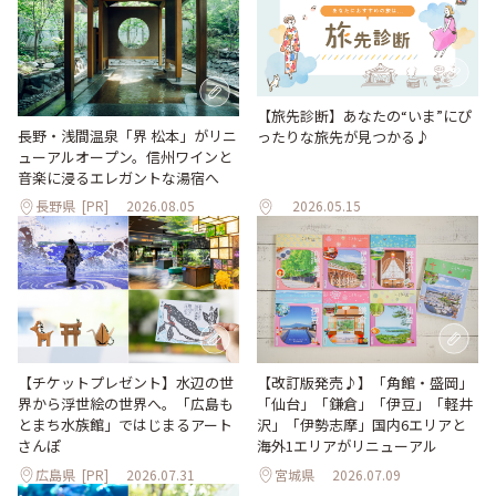
【旅先診断】あなたの“いま”にぴ
長野・浅間温泉「界 松本」がリニ
ったりな旅先が見つかる♪
ューアルオープン。信州ワインと
音楽に浸るエレガントな湯宿へ
長野県
[PR]
2026.08.05
2026.05.15
【改訂版発売♪】「角館・盛岡」
【チケットプレゼント】水辺の世
「仙台」「鎌倉」「伊豆」「軽井
界から浮世絵の世界へ。「広島も
沢」「伊勢志摩」国内6エリアと
とまち水族館」ではじまるアート
海外1エリアがリニューアル
さんぽ
広島県
[PR]
2026.07.31
宮城県
2026.07.09