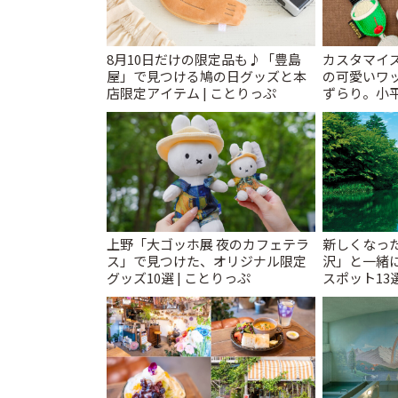
8月10日だけの限定品も♪「豊島
カスタマイズ
屋」で見つける鳩の日グッズと本
の可愛いワ
店限定アイテム | ことりっぷ
ずらり。小平市
T&K」 | 
上野「大ゴッホ展 夜のカフェテラ
新しくなっ
ス」で見つけた、オリジナル限定
沢」と一緒
グッズ10選 | ことりっぷ
スポット13
催中】 | こ