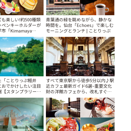
も楽しい!約500種類
青葉通の緑を眺めながら、静かな
ッペンキーホルダーが
時間を。仙台「Echoes」で楽しむ
「Kimamaya
モーニングとランチ | ことりっぷ
ことりっぷ
た「ことりっぷ軽井
すべて東京駅から徒歩5分以内♪駅
におでかけしたい注目
近カフェ最新ガイド6選~重要文化
選【スタンプラリー開
財の洋館カフェから、改札すぐの
とりっぷ
レトロ喫茶まで~ | ことりっぷ