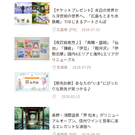
【チケットプレゼント】水辺の世界か
ら浮世絵の世界へ。「広島もとまち水
族館」ではじまるアートさんぽ
広島県
[PR]
2026.07.31
【改訂版発売♪】「角館・盛岡」「仙
台」「鎌倉」「伊豆」「軽井沢」「伊
勢志摩」国内6エリアと海外1エリアが
リニューアル
宮城県
2026.07.09
【旅先診断】あなたの“いま”にぴった
りな旅先が見つかる♪
2026.05.15
長野・浅間温泉「界 松本」がリニュー
アルオープン。信州ワインと音楽に浸
るエレガントな湯宿へ
長野県
[PR]
2026.08.05