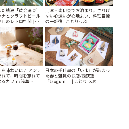
た銭湯「黄金湯 新
河津・南伊豆でお泊まり。さりげ
ウナとクラフトビール
ない心遣いが心地よい、料理自慢
しのレトロ空間 | こ
の一軒宿 | ことりっぷ
ェを味わいに♪ アンテ
日本の手仕事の「いま」が詰まっ
まれて、時間を忘れて
た器と雑貨のお店/西荻窪
なるカフェ/浅草
「tsugumi」 | ことりっぷ
 cafe」 | ことりっぷ