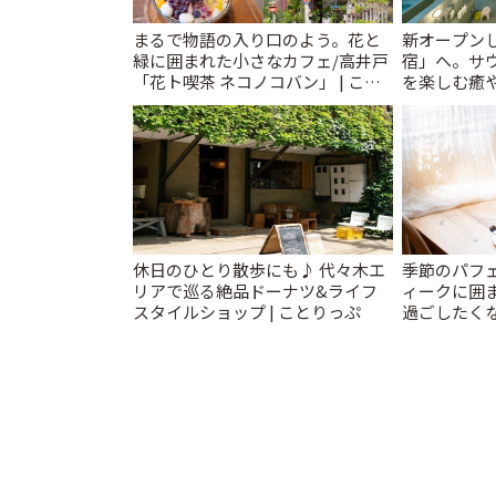
まるで物語の入り口のよう。花と
新オープンし
緑に囲まれた小さなカフェ/高井戸
宿」へ。サ
「花ト喫茶 ネコノコバン」 | こと
を楽しむ癒や
りっぷ
とりっぷ
休日のひとり散歩にも♪ 代々木エ
季節のパフ
リアで巡る絶品ドーナツ&ライフ
ィークに囲
スタイルショップ | ことりっぷ
過ごしたく
「annorum