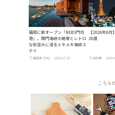
【2026年8
福岡に新オープン「BEB5門司
26選
港」。関門海峡の絶景とレトロ
な街並みに浸るトキメキ海峡ス
テイ
福岡県
[PR]
2026.07.29
東京都
2026.
こちら