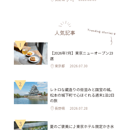
人気記事
1
【2026年7月】東京ニューオープン23
選
東京都
2026.07.30
2
レトロな蔵造りの街並みと国宝の城。
松本の城下町で心ほぐれる週末1泊2日
の旅
長野県
2026.07.28
3
夏のご褒美に♪東京ホテル限定かき氷