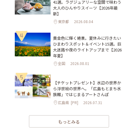
41選。ラグジュアリーな空間で味わう
大人のひんやりスイーツ【2026年最
新】
東京都
2026.08.04
4
黄金色に輝く絶景。夏休みに行きたい
ひまわりスポット＆イベント15選。巨
大迷路や夜のライトアップまで【2026
年夏】
全国
2026.08.01
5
【チケットプレゼント】水辺の世界か
ら浮世絵の世界へ。「広島もとまち水
族館」ではじまるアートさんぽ
広島県
[PR]
2026.07.31
もっとみる