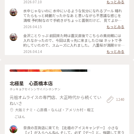
休館日😱 今回初めて、あのスイミングプールも見ることが 出
2026.07.10
もっとみる
来ました🏊🏊 ただ私は一人(笑)なのでプールに入っても上から
写真は撮れないよね⁉️と、、、 なので上から下の人達を見て楽
水中じゃないのに 水中にいるような気分になれるプール 晴れ
しみました😂 修学旅行かな❓の子供達の同行者の様に…🤣 混ま
てたらもっと綺麗だったかなあ と思いながら不思議な感じを
ないうちにと午前中に来たので そこまで混雑してなくゆっく
満喫 予約制なので手続きがちょっと面倒だけど、 見てよかっ
り出来ました✨✨ #ひみつの絶景 #ことりっぷ金沢 #金沢21世
た #ちいさな列車旅 #金沢#金沢21世紀美術館#プール #現代ア
2026.04.15
もっとみる
紀美術館#スイミングプール #金沢市内バスフリー切符
ート
金沢ことりっぷ 前回来た時は震災直後でこちらの美術館には
入れなかったので、今回は真っ先に来ました😊🖼️ ネットで予
約していたので、スムーズに入れました。 八重桜が満開🌸🌸
🌸🌸🌸 芝生も綺麗でとても気持ちいい。 フリースペースもた
2026.04.14
もっとみる
くさんあるので のんびり楽しめます。 今日は海外からの観光
客が多かったようで、 私も英語で案内されそうになりました
😅 #ちいさな列車旅 #金沢#石川県#金沢21世紀美術館#桜🌸#
現代アート
北極星 心斎橋本店
ホッキョクセイシンサイバシホンテン
元祖オムライスの専門店、大正時代から続くてい
1240
ねいさ
大阪ミナミ・心斎橋・なんば・アメリカ村・堀江
ごはん
奈良の百貨店に来てた 【北極のアイスキャンデー】 小さな
【ィ】が入らへんねん そして、必ず【デ〜】と、強調して言う