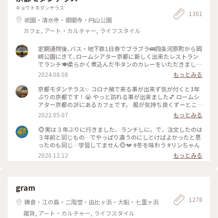
キョウトモダンテラス
1301
祇園・清水寺・銀閣寺・円山公園
カフェ, アート・カルチャー, ライフスタイル
定期通院後､バス・地下鉄1日券でブラブラ🚌四条河原町から岡
崎公園にきて､ロームシアター京都に新しく出来たレストラン
でランチ🍽️柔らかく煮込んだ牛タンのカレーをいただきました
🍛 #グルメ #ランチ #カレー
2024.08.08
もっとみる
京都モダンテラス✨ コロナ禍で来る事が出来ず気が付くと3年
ぶりの京都です！😭 やっと訪れる事が出来ました💕 ロームシ
アター京都の2Fにあるカフェです。 風が気持ち良くずーとこ
こで時間を過ごしていたいカフェです🥰 スズメが残したケー
2022.05.07
もっとみる
キのくずを食べにテーブルの上にやってきてました😆 #Myこ
とりっぷ #春風さんぽ
🐵実は３年ぶりに行きました、ランチしに。で、注文したのは
３年前と同じもの…でやっぱり違うのにしとけばよかったと思
ったのも同じ…学習してません🐵💔 #冬を味わう #リンちゃん
2020.12.12
もっとみる
gram
1278
鎌倉・江の島・二階堂・由比ヶ浜・大船・七里ヶ浜
雑貨, アート・カルチャー, ライフスタイル