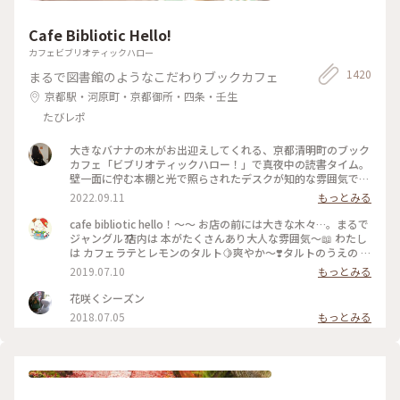
Cafe Bibliotic Hello!
カフェビブリオティックハロー
1420
まるで図書館のようなこだわりブックカフェ
京都駅・河原町・京都御所・四条・壬生
たびレポ
大きなバナナの木がお出迎えしてくれる、京都清明町のブック
カフェ「ビブリオティックハロー！」で真夜中の読書タイム。
壁一面に佇む本棚と光で照らされたデスクが知的な雰囲気で、
これぞ大人カフェでした。2階に貫けている本棚を見に行く
2022.09.11
もっとみる
と、ちょっとスケスケの渡り廊下でスリリング。スイーツもド
リンクも美味しくて、夜遅くまでやっているのも嬉しくて。。
cafe bibliotic hello！〜〜 お店の前には大きな木々…。まるで
これは出張の度に立ち寄りそうです。築150年以上の町屋をリ
ジャングル⁇ 店内は 本がたくさんあり大人な雰囲気〜📖 わたし
ノベしたというところも見応えあり。観光というよりも、ロー
は カフェラテとレモンのタルト🍋爽やか〜❣️タルトのうえの レ
カルに寄り添っているようで温かい空気も感じました。 #私の
モンのドライフルーツがめちゃくちゃ美味しい❣️ カフェの横で
2019.07.10
もっとみる
ことりっぷ2022 #Myことりっぷ #京都カフェ #ブックカフ
は パンも販売してます。こちらも魅力的でしたが またの機会
ェ #読書 #ガトーショコラ #コーヒー
に〜 #京都#カフェ#レモンタルト
花咲くシーズン
2018.07.05
もっとみる