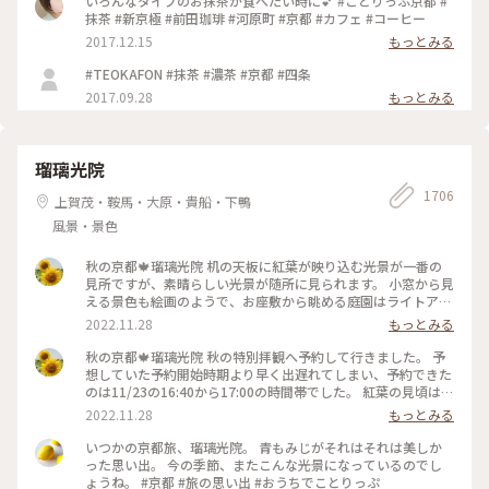
いろんなタイプのお抹茶が食べたい時に💕 #ことりっぷ京都 #
抹茶 #新京極 #前田珈琲 #河原町 #京都 #カフェ #コーヒー
2017.12.15
もっとみる
#TEOKAFON #抹茶 #濃茶 #京都 #四条
2017.09.28
もっとみる
瑠璃光院
1706
上賀茂・鞍馬・大原・貴船・下鴨
風景・景色
秋の京都🍁瑠璃光院 机の天板に紅葉が映り込む光景が一番の
見所ですが、素晴らしい光景が随所に見られます。 小窓から見
える景色も絵画のようで、お座敷から眺める庭園はライトアッ
プされてさらに雅です✨ 拝観が終わり、山門をくぐって振り返
2022.11.28
もっとみる
ると、こちらも美しくライトアップされていました🍁♥️
2022.11.23 #秋いろとりどり #Myことりっぷ #瑠璃光院 #紅葉
秋の京都🍁瑠璃光院 秋の特別拝観へ予約して行きました。 予
狩り #紅葉 #京都
想していた予約開始時期より早く出遅れてしまい、予約できた
のは11/23の16:40から17:00の時間帯でした。 紅葉の見頃はど
うかしら。昼でもなく夜でもなく。どんなふうに見えるんだろ
2022.11.28
もっとみる
うと不安でしたが、薄暗くなってライトアップも始まった頃。
予想していた以上の素晴らしい風景がひろがっていました✨ 新
いつかの京都旅、瑠璃光院。 青もみじがそれはそれは美しか
緑の頃とはまた違って雅な世界✨ 皆さんお行儀よく、机で満足
った思い出。 今の季節、またこんな光景になっているのでし
のいく写真を撮ったら後ろに並んでいる人に代わります。 敷居
ょうね。 #京都 #旅の思い出 #おうちでことりっぷ