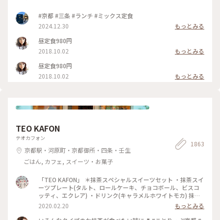
#京都 #三条 #ランチ #ミックス定食
2024.12.30
もっとみる
昼定食980円
2018.10.02
もっとみる
昼定食980円
2018.10.02
もっとみる
TEO KAFON
テオカフォン
1863
京都駅・河原町・京都御所・四条・壬生
ごはん, カフェ, スイーツ・お菓子
「TEO KAFON」 ＊抹茶スペシャルスイーツセット ・抹茶スイ
ーツプレート(タルト、ロールケーキ、チョコボール、ビスコ
ッティ、エクレア) ・ドリンク(キャラメルホワイトモカ) 抹茶
三昧出来て大満足したそうです。 フォークを2本用意して頂い
2020.02.20
もっとみる
たのですが、娘一人で完食でした。 #TEO KAFON#抹茶三昧#
プチことりっぷ京都#冬のおでかけ