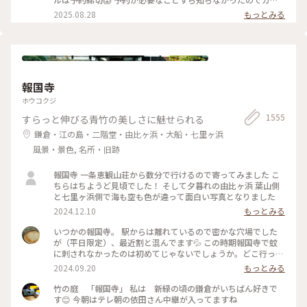
様々な角度から道や移動を見ている作品、 一体感もあってと
カリ💧 そうですよね、人気の美術館ですものね… そして雨の
2025.08.28
もっとみる
っても面白かったです！ 一日中いても楽しめる とっても素敵
ため、屋外でプールを上から覗くのも中止になっていました💧
な美術館でした💕 ✳︎ 『コレクション展2 文字の可能性』
この時の展覧会はテーマが重く、見るのが辛くて途中でギブア
2025年9月27日(土) - 2026年1月18日(日） ✳︎ 『SIDE CORE
ップしてしまいました… 館内をぐるっと回っていると雨が止
Living road, Living space / 生きている道、生きるための場
み、上から覗くプールが見られるようになり急いで見学！ も
所』 2025年10月18日(土) - 2026年3月15日(日) #金沢21世紀
のの数分でまた雨が降り始めて見学中止になり、少しの間でし
美術館 #コレクション展2文字の可能性
たが見られて良かったです😊 館内外にアート作品に溢れ、か
#SIDECORELivingroadLivingspace/生きている道生きるため
報国寺
わいいラビットチェアや、憧れのアルネ・ヤコブセンデザイン
の場所 #ことりっぷと一緒 #金沢 #金沢旅
のアントチェアやスワンチェアに座れたのも満足✨ 女子トイレ
ホウコクジ
の中にもアートがありました🎨 #夏の北陸旅 #北陸旅 #金沢21
1555
すらっと伸びる青竹の美しさに魅せられる
世紀美術館 #美術館 #金沢 #石川 #アートな景色
鎌倉・江の島・二階堂・由比ヶ浜・大船・七里ヶ浜
風景・景色, 名所・旧跡
報国寺 一条恵観山荘から数分で行けるので寄ってみました こ
ちらはちようど見頃でした！ そして夕暮れの由比ヶ浜 葉山側
と七里ヶ浜側で海も空も色が違って面白い写真となりました
2024.12.10
もっとみる
いつかの報国寺。 駅からは離れているので密かな穴場でした
が（平日限定）、最近割と混んでます💦 この時期報国寺で蚊
に刺されなかったのは初めてじゃないでしょうか。どこ行っ
た〜🦟 #ことりっぷ旅2024 #鎌倉
2024.09.20
もっとみる
竹の庭 「報国寺」 私は 新緑の頃の鎌倉がいちばん好きで
す😊 今朝はテレ朝の依田さん中継が入ってますね