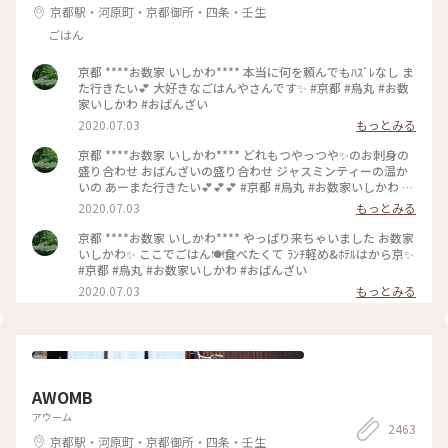
京都駅・河原町・京都御所・四条・壬生
ごはん
京都 ****お数家 いしかわ**** 本当に何を頼んでもﾊｽﾞﾚなし ま
た行きたい💕 大好きなごはんやさんです✨ #京都 #烏丸 #お数
家いしかわ #おばんざい
2020.07.03
もっとみる
京都 ****お数家 いしかわ**** どれもつやっつや✨のお刺身の
盛り合わせ おばんざいの盛り合わせ ジャスミンティーの温か
いの あーまた行きたい💕💕💕 #京都 #烏丸 #お数家いしかわ #
おばんざい #お刺身 #刺盛り #おばんざい盛り合わせ
2020.07.03
もっとみる
京都 ****お数家 いしかわ**** やっぱり来ちゃいました お数家
いしかわ✨ ここでごはん🍽️食べたくて ﾗﾝﾁ軽め&ﾎﾃﾙはから京✨
#京都 #烏丸 #お数家いしかわ #おばんざい
2020.07.03
もっとみる
AWOMB
アウーム
2463
京都駅・河原町・京都御所・四条・壬生