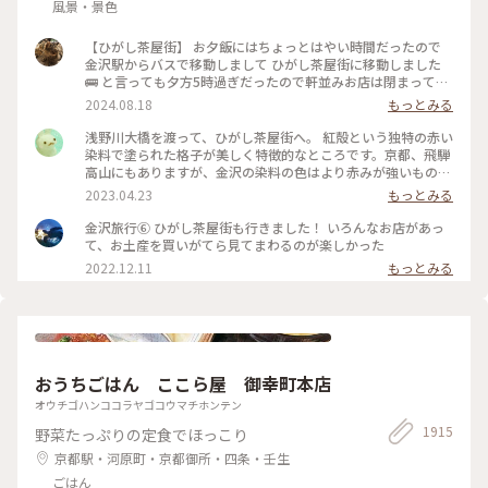
風景・景色
【ひがし茶屋街】 お夕飯にはちょっとはやい時間だったので
金沢駅からバスで移動しまして ひがし茶屋街に移動しました
🚌 と言っても夕方5時過ぎだったので軒並みお店は閉まってる
ー😱 お目当てだったカフェも金箔ソフトも油取り紙も買えな
2024.08.18
もっとみる
いのー⁈😭な様子でしたが 食べ歩きやお買い物ができない代わ
りに 夕方になりだいぶ涼しくなった古い街並みを 観光客少な
浅野川大橋を渡って、ひがし茶屋街へ。 紅殻という独特の赤い
めで堪能できたのでそれはそれでヨシです👍 賑やかなひがし
染料で塗られた格子が美しく特徴的なところです。京都、飛騨
茶屋街はまた今度のお楽しみに取っておくとして 昔の風情を
高山にもありますが、金沢の染料の色はより赤みが強いものだ
堪能しつつ夕涼みのお散歩になりました🚶🚶‍♀️ （2024.8.11） #
そう。 茶屋街以外でも、市内のあちこちでこの木虫籠(きむす
2023.04.23
もっとみる
古い街並み #ひがし茶屋街 #ひゃくまんさん #夕涼み #お散歩 #
こ)と呼ばれる、むしかごのような細い格子を見かけました。
北陸応援旅 #ドライブ旅 #金沢 #ことりっぷ金沢 #クラシカル
風情があり素敵です。 東料亭組合の前を通ると、芸妓さんの三
金沢旅行⑥ ひがし茶屋街も行きました！ いろんなお店があっ
な街 #ことりっぷ旅2024
味線のお稽古の音が聞こえてきました。 石畳の上をのんびり
て、お土産を買いがてら見てまわるのが楽しかった
歩いて、古都の散策を楽しみます♪ 金沢旅③ #ひがし茶屋街 #
2022.12.11
もっとみる
金沢 #私のことりっぷ旅 #レトロな街
おうちごはん ここら屋 御幸町本店
オウチゴハンココラヤゴコウマチホンテン
1915
野菜たっぷりの定食でほっこり
京都駅・河原町・京都御所・四条・壬生
ごはん