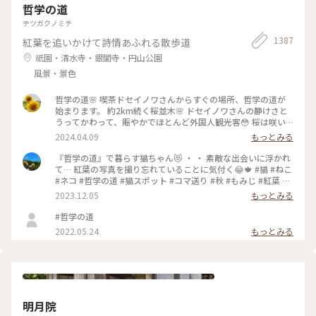
哲学の道
テツガクノミチ
1387
紅葉を追いかけて詩情あふれる散歩道
祇園・清水寺・銀閣寺・円山公園
風景・景色
哲学の道🌸 喫茶ドセイノワさんからすぐの場所、哲学の道が
始まります。 約2km続く桜並木🌸 ドセイノワさんの静けさと
うってかわって、賑やかでほとんど外国人観光客😳 桜は咲い
ているのに異国を旅行しているような気分になります☺️ 途中
2024.04.09
もっとみる
で霊鑑寺に寄りながら、気持ちのいいお散歩になりました🌸 #
哲学の道 #桜 #お花見 #京都 #春色さがし #電車旅
『哲学の道』で暮らす猫ちゃん😻 ・ ・ 素敵な出会いに浮かれ
て… 紅葉の写真を撮り忘れていることに気付く😂🍁 #猫 #ねこ
#ネコ #哲学の道 #猫スポット #コマ送り #秋 #もみじ #紅葉 #
京都紅葉 #京都散策 #京都 #左京区 #岡崎エリア #kyoto #こと
2023.12.05
もっとみる
りっぷ京都 #私のことりっぷ旅 #カフー
#哲学の道
2022.05.24
もっとみる
明月院