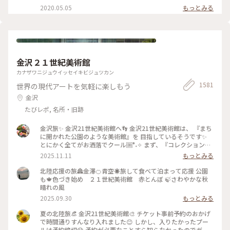
を額縁に見立てて遠目から写真を撮ろうとしたら避けてくださ
2020.05.05
もっとみる
ったり。 最初、夫は「春にも行ったのに」とブツブツ文句を
言っていましたが、最終的には大満足でした✌️ 2022.11.23 #秋
いろとりどり #Myことりっぷ #瑠璃光院 #紅葉狩り #紅葉 #京
都
金沢２１世紀美術館
カナザワニジュウイッセイキビジュツカン
1581
世界の現代アートを気軽に楽しもう
金沢
たびレポ, 名所・旧跡
金沢旅✨ 金沢21世紀美術館へ👣 金沢21世紀美術館は、 『まち
に開かれた公園のような美術館』を 目指しているそうです✨
とにかく全てがお洒落でクール🆒°˖✧ まず、『コレクション展
2 文字の可能性』を鑑賞。 現代アート作品における「文字」
2025.11.11
もっとみる
の表現に 焦点を当てて、文字が持つ可能性を 絵画、版画、
書、陶芸、映像など 様々な形式の作品を通して探求していま
北陸応援の旅🏯金澤🍊青空☀️旅して食べて泊まって応援 公園
す。 文字に関して多角的な視点から見た作品の数々、 こうい
も🍁色づき始め ２１世紀美術館 赤とんぼ 🍃さわやかな秋
う見方もあるんだ！と とても興味深かったです✨ また、
晴れの風
『SIDE CORE Living road, Living space / 生きている道、生き
2025.09.30
もっとみる
るための場所』も鑑賞。 これは、アートチームSIDE COREの
展覧会で、 「道」や「移動」をテーマに、 ストリートカルチ
夏の北陸旅👒 金沢21世紀美術館🎨‎ チケット事前予約のおかげ
ャーの視点から 「異なる場所をつなぐ表現」、 「生きるため
で時間通りすんなり入れました😊 しかし、入りたかったプー
の場所」を 美術館の中に創出することを目指しているそう✨
ルは予約締切😱 予約が必要なことすら知らなかったのでガッ