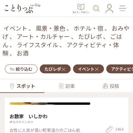
ガイド・マガジン
イベント
、
風景・景色
、
ホテル・宿
、
おみや
げ
、
アート・カルチャー
、
たびレポ
、
ごは
ん
、
ライフスタイル
、
アクティビティ・体
験
、
お酒
絞り込む
たびレポ
イベント
アクティビ
スポット
記事
投稿
お数家 いしかわ
オカズヤイシカワ
2464
女性に人気が高い町家造りのごはん処