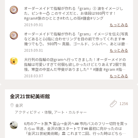
オーダーメイドで指輪が作れる「gram」② 波をイメージし
た、ピンキー💍 このサイズだと、お値段は980円です！
#gram#旅のひととき#わたしの街#鎌倉#リング
2019.09.01
もっとみる
オーダーメイドで指輪が作れる「gram」 イメージを伝え(写真
などあると👍)指に合わせリングを目の前で作ってくれます👁
幾つでも👌。 980円〜 真鍮、ゴールド、シルバー、あとは磨
きをかけるかマットな感じにするか💍😊✨✨ 今回は、左からピ
2019.09.01
もっとみる
ンキー、中指、親指と作りました😅 いつもは行列がすごいの
に、この日、整理券なし、30分並び入れました😱😱‼️(平日の
大行列の指輪の店gramへ行ってきました！オーダーメイドの
夕方) 皆さん、カップルもいだけど、グループで来られ旅の思
指輪は可愛いすぎて何個も欲しかったけどとりあえず2個で我
い出に作られたりしている方が多かったです😊 まさか、入れ
慢。寒空の中並んだ甲斐がありました^ ^ #鎌倉 #gram #指輪
ると思わなかったので、待ち時間に情報収集し勢いで作ったリ
#オーダーメイド
2018.03.07
もっとみる
ング。それでも、なんだか愛着がわきますね… 次は、重ね付け
られるのを作ろうかなぁ… #gram#旅のひととき#わたしの街#
鎌倉#リング
金沢21世紀美術館
1256
金沢
アクティビティ・体験, アート・カルチャー
6月のアート旅☂️ 富山→金沢へ🚃 市内バスのフリー切符を買っ
たら🎫 早速、金沢の旅スタートです🚌 最初に向かったのは
「金沢21世紀美術館」🏛️ これまで二回、行った時はどちらも