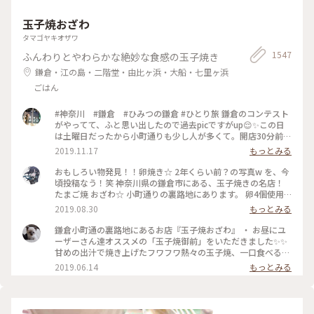
玉子焼おざわ
タマゴヤキオザワ
1547
ふんわりとやわらかな絶妙な食感の玉子焼き
鎌倉・江の島・二階堂・由比ヶ浜・大船・七里ヶ浜
ごはん
#神奈川 #鎌倉 #ひみつの鎌倉 #ひとり旅 鎌倉のコンテスト
がやってて、ふと思い出したので過去picですがup😌✨この日
は土曜日だったから小町通りも少し人が多くて。開店30分前に
並び始めて、既に前に10人ほどいましたよ〜。運良く1巡目で
2019.11.17
もっとみる
入れたので、玉子焼きを注文😎なんともいえない甘さと出汁の
お味と、、、とりあえず美味😂笑！また機会があれば行きたい
おもしろい物発見！！卵焼き☆ 2年くらい前？の写真w を、今
なあ。
頃投稿なう！笑 神奈川県の鎌倉市にある、玉子焼きの名店！
たまご焼 おざわ☆ 小町通りの裏路地にあります。 卵4個使用
で、砂糖醤油の風味の後に、出汁の風味と旨みが来る感じでし
2019.08.30
もっとみる
た！ 口当たりは柔らでした！ 記憶でわ… 開店の11時半前に行
ったのに、長者の列で30分以上待った記憶が… 懐かし～ ま
鎌倉小町通の裏路地にあるお店『玉子焼おざわ』 ・ お昼にユ
た、食べに行きたいな～ #神奈川 #鎌倉 #玉子焼き #おざわ #御
ーザーさん達オススメの「玉子焼御前」をいただきました✨✨
膳 #名店 #小町通り #裏 #過去
甘めの出汁で焼き上げたフワフワ熱々の玉子焼、一口食べると
旨味がジュワーッと広がります😆 この味は絶対家で再現でき
2019.06.14
もっとみる
ない美味しさです🌟 ・ ちなみに、ご飯の上の昆布もいいお
味。 玉子焼の箸休め的な役目を果たしていますよ😊 鎌倉に行
かれた時はぜひご賞味あれ！ #玉子焼おざわ #玉子焼御前 #鎌
倉 #小町通り