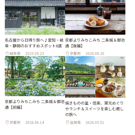
名古屋から日帰り旅へ♪愛知・岐
京都よりみちこみち 二条城＆御池
阜・静岡のおすすめスポット6選
通【後編】
岐阜県
2025.09.23
京都府
2026.06.20
京都よりみちこみち 二条城＆御池
焼きものの里・信楽、窯元めぐり
通【前編】
やランチ＆スイーツを楽しむ癒し
の旅へ
京都府
2026.06.14
滋賀県
2026.05.01