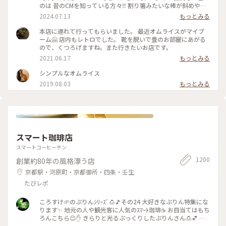
のは 昔のCMを知っている方々‼️ 割り箸みたいな棒が斜めやね
ん ※子供の頃は割り箸やと思いこんでた チョコと違うねん❗️ コ
2024.07.13
もっとみる
コアやねん❗️ #大阪市
本店に連れて行ってもらいました。 最近オムライスがマイブ
ーム🤗 店内もレトロでした。 靴を脱いで畳のお部屋にあがる
ので、くつろげますね。また行きたいお店です。
2021.06.17
もっとみる
シンプルなオムライス
2019.08.03
もっとみる
スマート珈琲店
スマートコーヒーテン
1200
創業約80年の風格漂う店
京都駅・河原町・京都御所・四条・壬生
たびレポ
ころすけ🌱のぷりんｼﾘｰｽﾞ🍮🎵その24 大好きなぷりん特集にな
ります✨ 地元の人や観光客に人気のｽﾏｰﾄ珈琲☕️ お目当てはもち
ろんこちら😊✋ きらりと光るぷっくりしたぷりんさん🍮💕 固
めで卵を感じる昔ながらのお味です😊ｶﾗﾒﾙｿｰｽはとても優しく