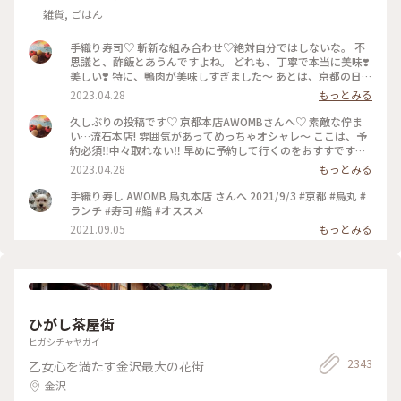
雑貨, ごはん
手織り寿司♡ 斬新な組み合わせ♡絶対自分ではしないな。 不
思議と、酢飯とあうんですよね。 どれも、丁寧で本当に美味❣️
美しい❣️ 特に、鴨肉が美味しすぎました〜 あとは、京都の日本
酒🍶♡ 素敵時間でした〜 #わたしのことりっぷ旅 #AWOMB #
2023.04.28
もっとみる
京都 #烏丸本店 #手織り寿司
久しぶりの投稿です♡ 京都本店AWOMBさんへ♡ 素敵な佇ま
い…流石本店! 雰囲気があってめっちゃオシャレ〜 ここは、予
約必須‼︎中々取れない‼︎ 早めに予約して行くのをおすすです♡
GW人すごそうですね… #京都 #AWOMB #烏丸本店 #手織り寿
2023.04.28
もっとみる
司
手織り寿し AWOMB 烏丸本店 さんへ 2021/9/3 #京都 #烏丸 #
ランチ #寿司 #鮨 #オススメ
2021.09.05
もっとみる
ひがし茶屋街
ヒガシチャヤガイ
2343
乙女心を満たす金沢最大の花街
金沢