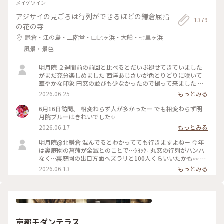
メイゲツイン
アジサイの見ごろは行列ができるほどの鎌倉屈指
1379
の花の寺
鎌倉・江の島・二階堂・由比ヶ浜・大船・七里ヶ浜
風景・景色
明月院 ２週間前の前回と比べるとだいぶ褪せてきていました
がまだ充分楽しめました 西洋あじさいが色とりどりに咲いて
華やかな印象 円窓の並びも少なかったので撮って来ました 裏
庭園の菖蒲の復活を願います
2026.06.25
もっとみる
6月16日訪問。 相変わらず人が多かったー でも相変わらず明
月院ブルーはきれいでした✨
2026.06.17
もっとみる
明月院@北鎌倉 混んでるとわかってても行きますよねー 今年
は裏庭園の菖蒲が全滅とのことで…ｼﾖｯｸ- 丸窓の行列がハンパ
なく…裏庭園の出口方面へズラリと100人くらいいたかも👀 装
飾のあじさいがとても素敵だったのでそりゃー撮りたくなりま
2026.06.13
もっとみる
すよねー(ﾜｶﾙｰ) 写真もなかなか撮りづらいほどの人混み 急な方
向転換や振り返りは注意⚠️です バッグとか当たりますし当て
られます すれ違いも譲り合いでマナーは守られてますがとっ
ても疲れます… 夕方の空いてる時間を狙うのがいいのかもです
京都モダンテラス