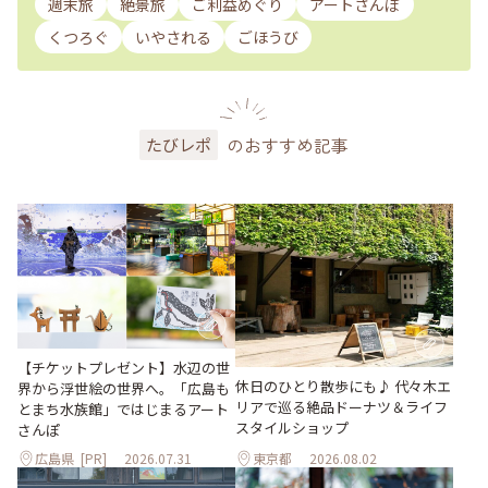
週末旅
絶景旅
ご利益めぐり
アートさんぽ
くつろぐ
いやされる
ごほうび
のおすすめ記事
たびレポ
【チケットプレゼント】水辺の世
休日のひとり散歩にも♪ 代々木エ
界から浮世絵の世界へ。「広島も
リアで巡る絶品ドーナツ＆ライフ
とまち水族館」ではじまるアート
スタイルショップ
さんぽ
広島県
[PR]
2026.07.31
東京都
2026.08.02