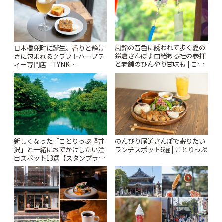
風鈴の音色に誘われて歩く夏の
日本橋兜町に誕生。香りと静け
鎌倉さんぽ♪由緒ある社の参拝
さに包まれるクラフトハーブテ
と老舗のひんやり甘味も | こと
ィー専門店「TYNK
りっぷ
Kabutocho」 | ことりっぷ
新しくなった「ことりっぷ軽井
のんびり尾道さんぽで寄りたい
沢」と一緒におでかけしたい注
ランチスポット6選 | ことりっぷ
目スポット13選【スタンプラリ
ー開催中】 | ことりっぷ