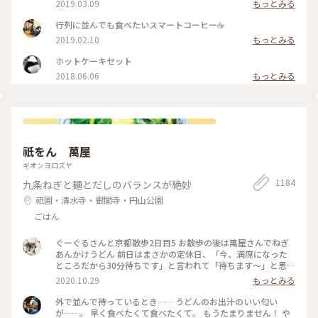
2019.03.09
もっとみる
苦味がなくて美味しかった～(*´∀｀*)🎶 ｶﾞﾗｽのお皿もお店の
昭和ﾚﾄﾛな雰囲気にぴったり合っていました💓たまごｻﾝﾄﾞもﾎｯﾄ
行列に並んでも食べたいスマートコーヒー☕️
ｹｰｷも美味しくて京都に来たらおすすめな喫茶店です🍴 #スマ
2019.02.10
もっとみる
ート珈琲 #ぷりん #プリン #昔ながら #光る #レトロ #昭和レト
ロ #喫茶店 #お目当て #自家製 #京都 #ぷりんシリーズ
ホットケーキセット
2018.06.06
もっとみる
祇をん 萬屋
ギオンヨロズヤ
1184
九条ねぎと麺とだしのバランスが絶妙
祇園・清水寺・銀閣寺・円山公園
ごはん
ぐーぐるさんと京都散歩2日目5 お散歩の後は萬屋さんでねぎ
あんかけうどん 前日はまさかの定休日、「今、満席になった
ところだから30分待ちです」と言われて「待ちます〜」と思わ
ず♡︎😆 検温もして無事にいただきました❣️ #小さな秋 #京都 #
2020.10.29
もっとみる
食欲の秋
外で並んで待っているとき…… うどんのお出汁のいい匂い
が……。 早く食べたくて食べたくて。 もうたまりません！ や