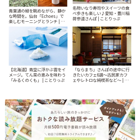
名物いなり寿司やスイーツの食
青葉通の緑を眺めながら、静か
べ歩きも楽しい♪愛知・豊川稲
な時間を。仙台「Echoes」で
荷参道さんぽ | ことりっぷ
楽しむモーニングとランチ | こ
とりっぷ
【北海道】青空に浮かぶ雲をイ
「ならまち」さんぽの途中に行
メージ。てん菜の恵みを味わう
きたいカフェ6選〜古民家カフ
「みるくのくも」 | ことりっぷ
ェやレトロな純喫茶など〜 | こ
とりっぷ