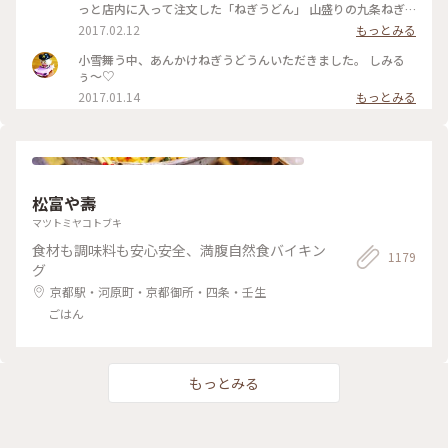
っと店内に入って注文した「ねぎうどん」 山盛りの九条ねぎ
と、おろし生姜がのってやってきました！ あ～～もう幸せ
2017.02.12
もっとみる
～！ 出汁の匂いを嗅ぎながら、ねぎと生姜、ねぎとうどん、
出汁の順で、あっという間に平らげてしまいました。 食べ終
小雪舞う中、あんかけねぎうどうんいただきました。 しみる
わったときに友人と目を合わせて笑顔でほっこり！ 身も心も
ぅ〜♡
充電満タン！ #和む #京都さんぽ#ことりっぷ京都
2017.01.14
もっとみる
松富や壽
マツトミヤコトブキ
食材も調味料も安心安全、満腹自然食バイキン
1179
グ
京都駅・河原町・京都御所・四条・壬生
ごはん
もっとみる