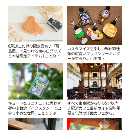
8月10日だけの限定品も♪「豊
カスタマイズも楽しい!約500種
島屋」で見つける鳩の日グッズ
類の可愛いワッペンキーホルダ
と本店限定アイテム | ことりっ
ーがずらり。小平市
ぷ
「Kimamaya T&K」 | ことりっ
ぷ
キュートなミニチュアに思わず
すべて東京駅から徒歩5分以内
夢中♪鎌倉「イクスタン」で出
♪駅近カフェ最新ガイド6選~重
会う小さな世界 | ことりっぷ
要文化財の洋館カフェから、改
札すぐのレトロ喫茶まで~ | こと
りっぷ