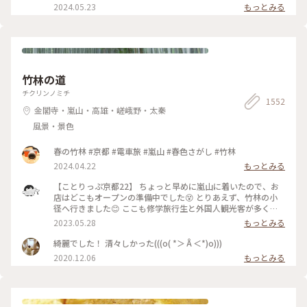
2024.05.23
もっとみる
竹林の道
チクリンノミチ
1552
金閣寺・嵐山・高雄・嵯峨野・太秦
風景・景色
春の竹林 #京都 #電車旅 #嵐山 #春色さがし #竹林
2024.04.22
もっとみる
【ことりっぷ京都22】 ちょっと早めに嵐山に着いたので、お
店はどこもオープンの準備中でした😵 とりあえず、竹林の小
径へ行きました😊 ここも修学旅行生と外国人観光客が多く、
特に中国系の方の声が竹林の中に響いていました🤫 竹林の小
2023.05.28
もっとみる
径には人力車専用の道が整備されており、外国人観光客を乗せ
た人力車に出会いました😄 #私のことりっぷ旅 #京都 #竹林の
綺麗でした！ 清々しかった(((o( *＞Å＜*)o)))
小径 #人力車 令和５年５月21日撮影
2020.12.06
もっとみる