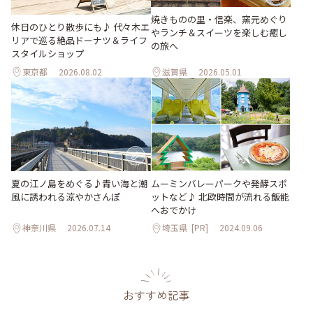
焼きものの里・信楽、窯元めぐり
休日のひとり散歩にも♪ 代々木エ
やランチ＆スイーツを楽しむ癒し
リアで巡る絶品ドーナツ＆ライフ
の旅へ
スタイルショップ
東京都
2026.08.02
滋賀県
2026.05.01
夏の江ノ島をめぐる♪青い海と潮
ムーミンバレーパークや発酵スポ
風に誘われる涼やかさんぽ
ットなど♪ 北欧時間が流れる飯能
へおでかけ
神奈川県
2026.07.14
埼玉県
[PR]
2024.09.06
おすすめ記事