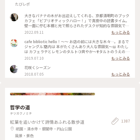
たびレポ
大きなバナナの木がお出迎えしてくれる、京都清明町のブック
カフェ「ビブリオティックハロー！」で真夜中の読書タイム。
壁一面に佇む本棚と光で照らされたデスクが知的な雰囲気で、
これぞ大人カフェでした。2階に貫けている本棚を見に行く
2022.09.11
もっとみる
と、ちょっとスケスケの渡り廊下でスリリング。スイーツもド
リンクも美味しくて、夜遅くまでやっているのも嬉しくて。。
cafe bibliotic hello！〜〜 お店の前には大きな木々…。まるで
これは出張の度に立ち寄りそうです。築150年以上の町屋をリ
ジャングル⁇ 店内は 本がたくさんあり大人な雰囲気〜📖 わたし
ノベしたというところも見応えあり。観光というよりも、ロー
は カフェラテとレモンのタルト🍋爽やか〜❣️タルトのうえの レ
カルに寄り添っているようで温かい空気も感じました。 #私の
モンのドライフルーツがめちゃくちゃ美味しい❣️ カフェの横で
2019.07.10
もっとみる
ことりっぷ2022 #Myことりっぷ #京都カフェ #ブックカフ
は パンも販売してます。こちらも魅力的でしたが またの機会
ェ #読書 #ガトーショコラ #コーヒー
に〜 #京都#カフェ#レモンタルト
花咲くシーズン
2018.07.05
もっとみる
哲学の道
テツガクノミチ
1387
紅葉を追いかけて詩情あふれる散歩道
祇園・清水寺・銀閣寺・円山公園
風景・景色