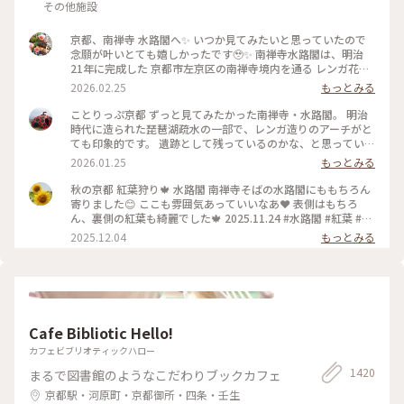
その他施設
京都、南禅寺 水路閣へ✨ いつか見てみたいと思っていたので
念願が叶いとても嬉しかったです🥹✨ 南禅寺水路閣は、明治
21年に完成した 京都市左京区の南禅寺境内を通る レンガ花崗
岩造りのアーチ型水道橋。 琵琶湖疏水事業の一環として 田辺
2026.02.25
もっとみる
朔郎氏が設計しました。 レトロなアーチがとても雰囲気があ
ります✨ 最後の写真は、上から見た写真です😊 帰りは水路横
ことりっぷ京都 ずっと見てみたかった南禅寺・水路閣。 明治
の道を散策しながら 駅に向かいました👣 #南禅寺水路閣 #京都
時代に造られた琵琶湖疏水の一部で、レンガ造りのアーチがと
#開運旅 #水路閣 #南禅寺
ても印象的です。 遺跡として残っているのかな、と思っていた
のですが水路橋に上がることが出来て、琵琶湖の水が京都に流
2026.01.25
もっとみる
れていく水路のすぐ横を歩くことも出来ます。けっこう感動で
した。 #開運旅#京都#南禅寺#水路閣#琵琶湖疏水
秋の京都 紅葉狩り🍁 水路閣 南禅寺そばの水路閣にももちろん
寄りました😊 ここも雰囲気あっていいなあ❤️ 表側はもちろ
ん、裏側の紅葉も綺麗でした🍁 2025.11.24 #水路閣 #紅葉 #紅
葉狩り #京都 #ことりっぷ #秋の装い
2025.12.04
もっとみる
Cafe Bibliotic Hello!
カフェビブリオティックハロー
1420
まるで図書館のようなこだわりブックカフェ
京都駅・河原町・京都御所・四条・壬生