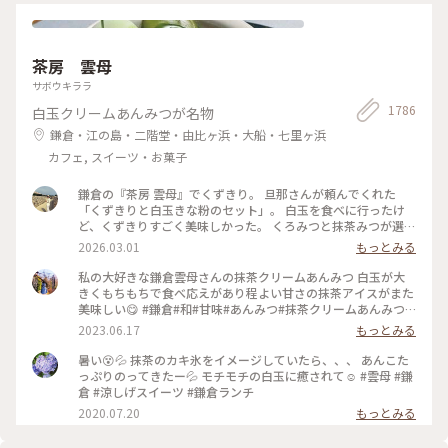
茶房 雲母
サボウキララ
1786
白玉クリームあんみつが名物
鎌倉・江の島・二階堂・由比ヶ浜・大船・七里ヶ浜
カフェ, スイーツ・お菓子
鎌倉の『茶房 雲母』でくずきり。 旦那さんが頼んでくれた
「くずきりと白玉きな粉のセット」。 白玉を食べに行ったけ
ど、くずきりすごく美味しかった。 くろみつと抹茶みつが選べ
ます。 1時間待ちを想定して行ったら、30分も待たずに入れ
2026.03.01
もっとみる
た。 梅の見える特等席。 けど、席についてから出てくるまで
30分弱かかったので、だいたい1時間。 1時間くらいなら、並
私の大好きな鎌倉雲母さんの抹茶クリームあんみつ 白玉が大
んでも食べたいクオリティ。 #神奈川#鎌倉#茶房雲母#白玉#お
きくもちもちで食べ応えがあり程よい甘さの抹茶アイスがまた
もちずき#Ayuのおやつ#はじめての鎌倉
美味しい😋 #鎌倉#和#甘味#あんみつ#抹茶クリームあんみつ#
雲母
2023.06.17
もっとみる
暑い😵💦 抹茶のカキ氷をイメージしていたら、、、 あんこた
っぷりのってきたー💦 モチモチの白玉に癒されて☺️ #雲母 #鎌
倉 #涼しげスイーツ #鎌倉ランチ
2020.07.20
もっとみる