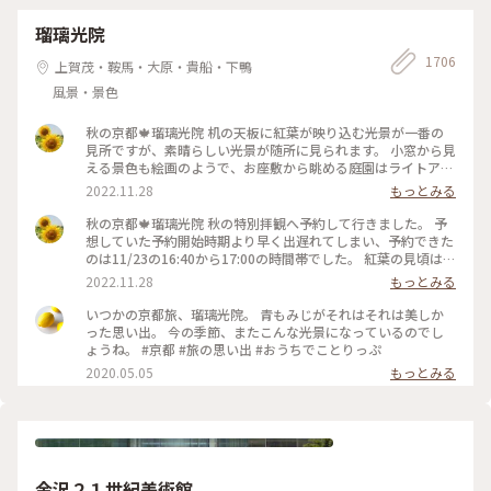
瑠璃光院
1706
上賀茂・鞍馬・大原・貴船・下鴨
風景・景色
秋の京都🍁瑠璃光院 机の天板に紅葉が映り込む光景が一番の
見所ですが、素晴らしい光景が随所に見られます。 小窓から見
える景色も絵画のようで、お座敷から眺める庭園はライトアッ
プされてさらに雅です✨ 拝観が終わり、山門をくぐって振り返
2022.11.28
もっとみる
ると、こちらも美しくライトアップされていました🍁♥️
2022.11.23 #秋いろとりどり #Myことりっぷ #瑠璃光院 #紅葉
秋の京都🍁瑠璃光院 秋の特別拝観へ予約して行きました。 予
狩り #紅葉 #京都
想していた予約開始時期より早く出遅れてしまい、予約できた
のは11/23の16:40から17:00の時間帯でした。 紅葉の見頃はど
うかしら。昼でもなく夜でもなく。どんなふうに見えるんだろ
2022.11.28
もっとみる
うと不安でしたが、薄暗くなってライトアップも始まった頃。
予想していた以上の素晴らしい風景がひろがっていました✨ 新
いつかの京都旅、瑠璃光院。 青もみじがそれはそれは美しか
緑の頃とはまた違って雅な世界✨ 皆さんお行儀よく、机で満足
った思い出。 今の季節、またこんな光景になっているのでし
のいく写真を撮ったら後ろに並んでいる人に代わります。 敷居
ょうね。 #京都 #旅の思い出 #おうちでことりっぷ
を額縁に見立てて遠目から写真を撮ろうとしたら避けてくださ
2020.05.05
もっとみる
ったり。 最初、夫は「春にも行ったのに」とブツブツ文句を
言っていましたが、最終的には大満足でした✌️ 2022.11.23 #秋
いろとりどり #Myことりっぷ #瑠璃光院 #紅葉狩り #紅葉 #京
都
金沢２１世紀美術館