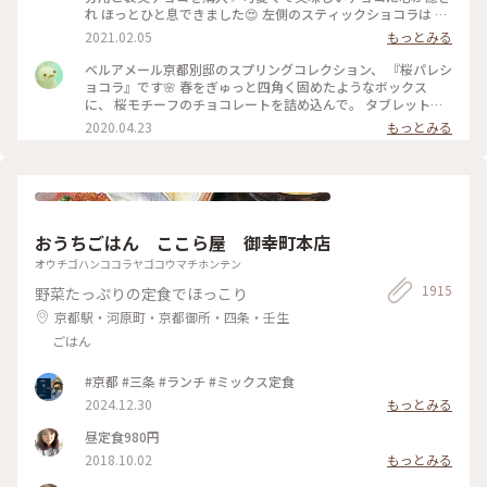
れ ほっとひと息できました😍 左側のスティックショコラは キ
ャラメルやルビーチョコ、 右側はお酒入りチョコや 京都産の
2021.02.05
もっとみる
抹茶や宮崎県産日向夏 愛媛県産ほうじ茶など チョコと一言で
言っても たくさんの味を楽しめる✨ パッケージやデザインも
ベルアメール京都別邸のスプリングコレクション、 『桜パレシ
とても可愛いので ご褒美チョコでもプレゼント用でも どちら
ョコラ』です🌸 春をぎゅっと四角く固めたようなボックス
にもおすすめの詰め合わせです♡ #ほっとひと息 #バレンタイ
に、 桜モチーフのチョコレートを詰め込んで。 タブレットも
ン #スイーツ好き #ゴーラー隊
良いですが、丸いかたちは 丸窓から桜を覗くような和を感じ
2020.04.23
もっとみる
ます。 右から ・桜ブラン・桜ノワール・桜ルビー・桜ミル
ク・桜フレーズ です。 桜の花のフレークやストロベリーにフ
ランボワーズ、 ナッツやドライフルーツのトッピング。 桜の
香りのミルクチョコやルビーチョコを使用し、 一枚ずつ違う
味を楽しめます♪ 金銀のキラキラと満開の桜、 テーブルの上
でのお花見も良いですね😊 #ベルアメール #BELAMER #京都 #
おうちごはん ここら屋 御幸町本店
桜 #桜スイーツ #和スイーツ #チョコレート #お取り寄せ #手み
やげ #おみやげ
オウチゴハンココラヤゴコウマチホンテン
1915
野菜たっぷりの定食でほっこり
京都駅・河原町・京都御所・四条・壬生
ごはん
#京都 #三条 #ランチ #ミックス定食
2024.12.30
もっとみる
昼定食980円
2018.10.02
もっとみる