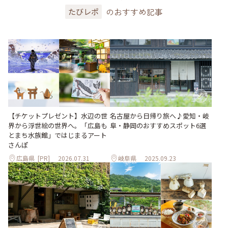
のおすすめ記事
たびレポ
【チケットプレゼント】水辺の世
名古屋から日帰り旅へ♪愛知・岐
界から浮世絵の世界へ。「広島も
阜・静岡のおすすめスポット6選
とまち水族館」ではじまるアート
さんぽ
広島県
[PR]
2026.07.31
岐阜県
2025.09.23