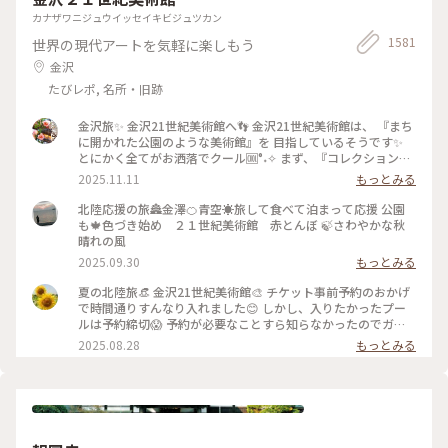
カナザワニジュウイッセイキビジュツカン
1581
世界の現代アートを気軽に楽しもう
金沢
たびレポ, 名所・旧跡
金沢旅✨ 金沢21世紀美術館へ👣 金沢21世紀美術館は、 『まち
に開かれた公園のような美術館』を 目指しているそうです✨
とにかく全てがお洒落でクール🆒°˖✧ まず、『コレクション展
2 文字の可能性』を鑑賞。 現代アート作品における「文字」
2025.11.11
もっとみる
の表現に 焦点を当てて、文字が持つ可能性を 絵画、版画、
書、陶芸、映像など 様々な形式の作品を通して探求していま
北陸応援の旅🏯金澤🍊青空☀️旅して食べて泊まって応援 公園
す。 文字に関して多角的な視点から見た作品の数々、 こうい
も🍁色づき始め ２１世紀美術館 赤とんぼ 🍃さわやかな秋
う見方もあるんだ！と とても興味深かったです✨ また、
晴れの風
『SIDE CORE Living road, Living space / 生きている道、生き
2025.09.30
もっとみる
るための場所』も鑑賞。 これは、アートチームSIDE COREの
展覧会で、 「道」や「移動」をテーマに、 ストリートカルチ
夏の北陸旅👒 金沢21世紀美術館🎨‎ チケット事前予約のおかげ
ャーの視点から 「異なる場所をつなぐ表現」、 「生きるため
で時間通りすんなり入れました😊 しかし、入りたかったプー
の場所」を 美術館の中に創出することを目指しているそう✨
ルは予約締切😱 予約が必要なことすら知らなかったのでガッ
様々な角度から道や移動を見ている作品、 一体感もあってと
カリ💧 そうですよね、人気の美術館ですものね… そして雨の
2025.08.28
もっとみる
っても面白かったです！ 一日中いても楽しめる とっても素敵
ため、屋外でプールを上から覗くのも中止になっていました💧
な美術館でした💕 ✳︎ 『コレクション展2 文字の可能性』
この時の展覧会はテーマが重く、見るのが辛くて途中でギブア
2025年9月27日(土) - 2026年1月18日(日） ✳︎ 『SIDE CORE
ップしてしまいました… 館内をぐるっと回っていると雨が止
Living road, Living space / 生きている道、生きるための場
み、上から覗くプールが見られるようになり急いで見学！ も
所』 2025年10月18日(土) - 2026年3月15日(日) #金沢21世紀
のの数分でまた雨が降り始めて見学中止になり、少しの間でし
美術館 #コレクション展2文字の可能性
たが見られて良かったです😊 館内外にアート作品に溢れ、か
#SIDECORELivingroadLivingspace/生きている道生きるため