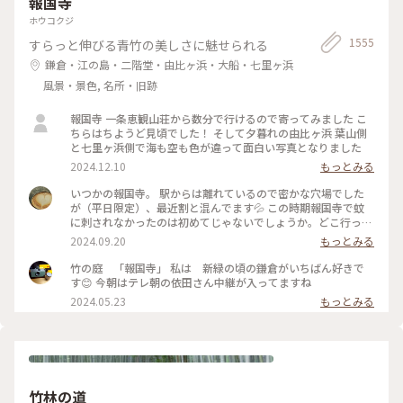
報国寺
わいいラビットチェアや、憧れのアルネ・ヤコブセンデザイン
の場所 #ことりっぷと一緒 #金沢 #金沢旅
のアントチェアやスワンチェアに座れたのも満足✨ 女子トイレ
ホウコクジ
の中にもアートがありました🎨 #夏の北陸旅 #北陸旅 #金沢21
1555
すらっと伸びる青竹の美しさに魅せられる
世紀美術館 #美術館 #金沢 #石川 #アートな景色
鎌倉・江の島・二階堂・由比ヶ浜・大船・七里ヶ浜
風景・景色, 名所・旧跡
報国寺 一条恵観山荘から数分で行けるので寄ってみました こ
ちらはちようど見頃でした！ そして夕暮れの由比ヶ浜 葉山側
と七里ヶ浜側で海も空も色が違って面白い写真となりました
2024.12.10
もっとみる
いつかの報国寺。 駅からは離れているので密かな穴場でした
が（平日限定）、最近割と混んでます💦 この時期報国寺で蚊
に刺されなかったのは初めてじゃないでしょうか。どこ行っ
た〜🦟 #ことりっぷ旅2024 #鎌倉
2024.09.20
もっとみる
竹の庭 「報国寺」 私は 新緑の頃の鎌倉がいちばん好きで
す😊 今朝はテレ朝の依田さん中継が入ってますね
2024.05.23
もっとみる
竹林の道