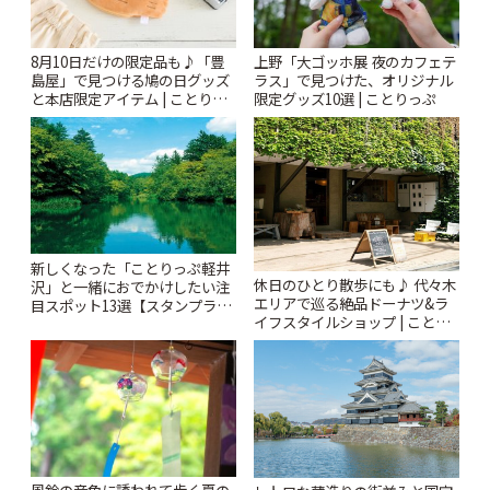
8月10日だけの限定品も♪「豊
上野「大ゴッホ展 夜のカフェテ
島屋」で見つける鳩の日グッズ
ラス」で見つけた、オリジナル
と本店限定アイテム | ことりっ
限定グッズ10選 | ことりっぷ
ぷ
新しくなった「ことりっぷ軽井
休日のひとり散歩にも♪ 代々木
沢」と一緒におでかけしたい注
エリアで巡る絶品ドーナツ&ラ
目スポット13選【スタンプラリ
イフスタイルショップ | ことり
ー開催中】 | ことりっぷ
っぷ
風鈴の音色に誘われて歩く夏の