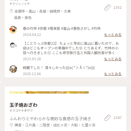
チクリンノミチ
1552
金閣寺・嵐山・高雄・嵯峨野・太秦
風景・景色
春の竹林 #京都 #電車旅 #嵐山 #春色さがし #竹林
2024.04.22
もっとみる
【ことりっぷ京都22】 ちょっと早めに嵐山に着いたので、お
店はどこもオープンの準備中でした😵 とりあえず、竹林の小
径へ行きました😊 ここも修学旅行生と外国人観光客が多く、
特に中国系の方の声が竹林の中に響いていました🤫 竹林の小
2023.05.28
もっとみる
径には人力車専用の道が整備されており、外国人観光客を乗せ
た人力車に出会いました😄 #私のことりっぷ旅 #京都 #竹林の
綺麗でした！ 清々しかった(((o( *＞Å＜*)o)))
小径 #人力車 令和５年５月21日撮影
2020.12.06
もっとみる
玉子焼おざわ
タマゴヤキオザワ
1547
ふんわりとやわらかな絶妙な食感の玉子焼き
鎌倉・江の島・二階堂・由比ヶ浜・大船・七里ヶ浜