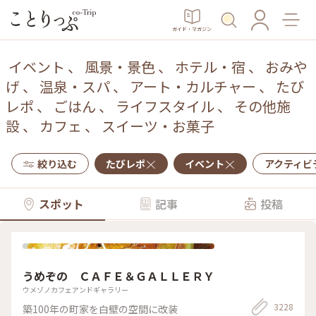
ガイド・マガジン
イベント
、
風景・景色
、
ホテル・宿
、
おみや
げ
、
温泉・スパ
、
アート・カルチャー
、
たび
レポ
、
ごはん
、
ライフスタイル
、
その他施
設
、
カフェ
、
スイーツ・お菓子
絞り込む
たびレポ
イベント
アクティビ
スポット
記事
投稿
うめぞの ＣＡＦＥ＆ＧＡＬＬＥＲＹ
ウメゾノカフェアンドギャラリー
3228
築100年の町家を白壁の空間に改装