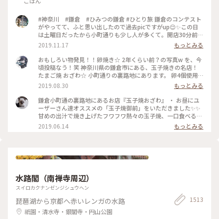
ごはん
#神奈川 #鎌倉 #ひみつの鎌倉 #ひとり旅 鎌倉のコンテスト
がやってて、ふと思い出したので過去picですがup😌✨この日
は土曜日だったから小町通りも少し人が多くて。開店30分前に
並び始めて、既に前に10人ほどいましたよ〜。運良く1巡目で
2019.11.17
もっとみる
入れたので、玉子焼きを注文😎なんともいえない甘さと出汁の
お味と、、、とりあえず美味😂笑！また機会があれば行きたい
おもしろい物発見！！卵焼き☆ 2年くらい前？の写真w を、今
なあ。
頃投稿なう！笑 神奈川県の鎌倉市にある、玉子焼きの名店！
たまご焼 おざわ☆ 小町通りの裏路地にあります。 卵4個使用
で、砂糖醤油の風味の後に、出汁の風味と旨みが来る感じでし
2019.08.30
もっとみる
た！ 口当たりは柔らでした！ 記憶でわ… 開店の11時半前に行
ったのに、長者の列で30分以上待った記憶が… 懐かし～ ま
鎌倉小町通の裏路地にあるお店『玉子焼おざわ』 ・ お昼にユ
た、食べに行きたいな～ #神奈川 #鎌倉 #玉子焼き #おざわ #御
ーザーさん達オススメの「玉子焼御前」をいただきました✨✨
膳 #名店 #小町通り #裏 #過去
甘めの出汁で焼き上げたフワフワ熱々の玉子焼、一口食べると
旨味がジュワーッと広がります😆 この味は絶対家で再現でき
2019.06.14
もっとみる
ない美味しさです🌟 ・ ちなみに、ご飯の上の昆布もいいお
味。 玉子焼の箸休め的な役目を果たしていますよ😊 鎌倉に行
かれた時はぜひご賞味あれ！ #玉子焼おざわ #玉子焼御前 #鎌
倉 #小町通り
水路閣（南禅寺周辺）
スイロカクナンゼンジシュウヘン
1513
琵琶湖から京都へ赤いレンガの水路
祇園・清水寺・銀閣寺・円山公園