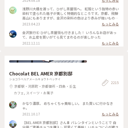
2024.08.18
もっとみる
いのー⁈😭な様子でしたが 食べ歩きやお買い物ができない代わ
りに 夕方になりだいぶ涼しくなった古い街並みを 観光客少な
浅野川大橋を渡って、ひがし茶屋街へ。 紅殻という独特の赤い
めで堪能できたのでそれはそれでヨシです👍 賑やかなひがし
染料で塗られた格子が美しく特徴的なところです。京都、飛騨
茶屋街はまた今度のお楽しみに取っておくとして 昔の風情を
高山にもありますが、金沢の染料の色はより赤みが強いものだ
堪能しつつ夕涼みのお散歩になりました🚶🚶‍♀️ （2024.8.11） #
そう。 茶屋街以外でも、市内のあちこちでこの木虫籠(きむす
2023.04.23
もっとみる
古い街並み #ひがし茶屋街 #ひゃくまんさん #夕涼み #お散歩 #
こ)と呼ばれる、むしかごのような細い格子を見かけました。
北陸応援旅 #ドライブ旅 #金沢 #ことりっぷ金沢 #クラシカル
風情があり素敵です。 東料亭組合の前を通ると、芸妓さんの三
金沢旅行⑥ ひがし茶屋街も行きました！ いろんなお店があっ
な街 #ことりっぷ旅2024
味線のお稽古の音が聞こえてきました。 石畳の上をのんびり
て、お土産を買いがてら見てまわるのが楽しかった
歩いて、古都の散策を楽しみます♪ 金沢旅③ #ひがし茶屋街 #
2022.12.11
もっとみる
金沢 #私のことりっぷ旅 #レトロな街
Chocolat BEL AMER 京都別邸
ショコラベルアメールキョウトベッテイ
2215
京都駅・河原町・京都御所・四条・壬生
カフェ, スイーツ・お菓子
かなり濃厚。 めちゃくちゃ美味しい。 また買いに行かなき
ゃ。
2021.10.17
もっとみる
【BEL AMER 京都別邸】さん🍫 バレンタインということで 自
分用ご褒美チョコを購入✨ 可愛くて美味しいチョコに心が癒さ