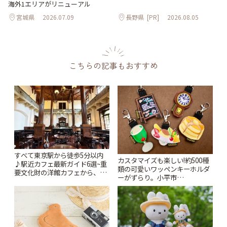
海外1エリアがリニューアル
宮城県
2026.07.09
長野県
[PR]
2026.08.05
こちらの記事もおすすめ
すべて東京駅から徒歩5分以内
カスタマイズも楽しい!約500種
♪駅近カフェ最新ガイド6選~重
類の可愛いワッペンキーホルダ
要文化財の洋館カフェから、改
ーがずらり。小平市
札すぐのレトロ喫茶まで~ | こと
「Kimamaya T&K」 | ことりっ
りっぷ
ぷ