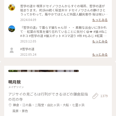
哲学の道🌸 喫茶ドセイノワさんからすぐの場所、哲学の道が
始まります。 約2km続く桜並木🌸 ドセイノワさんの静けさと
うってかわって、賑やかでほとんど外国人観光客😳 桜は咲い
ているのに異国を旅行しているような気分になります☺️ 途中
2024.04.09
もっとみる
で霊鑑寺に寄りながら、気持ちのいいお散歩になりました🌸 #
哲学の道 #桜 #お花見 #京都 #春色さがし #電車旅
『哲学の道』で暮らす猫ちゃん😻 ・ ・ 素敵な出会いに浮かれ
て… 紅葉の写真を撮り忘れていることに気付く😂🍁 #猫 #ねこ
#ネコ #哲学の道 #猫スポット #コマ送り #秋 #もみじ #紅葉 #
京都紅葉 #京都散策 #京都 #左京区 #岡崎エリア #kyoto #こと
2023.12.05
もっとみる
りっぷ京都 #私のことりっぷ旅 #カフー
#哲学の道
2022.05.24
もっとみる
明月院
メイゲツイン
アジサイの見ごろは行列ができるほどの鎌倉屈指
1379
の花の寺
鎌倉・江の島・二階堂・由比ヶ浜・大船・七里ヶ浜
風景・景色