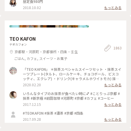
昼定食980円
2018.10.02
もっとみる
TEO KAFON
テオカフォン
1863
京都駅・河原町・京都御所・四条・壬生
ごはん, カフェ, スイーツ・お菓子
「TEO KAFON」 ＊抹茶スペシャルスイーツセット ・抹茶スイ
ーツプレート(タルト、ロールケーキ、チョコボール、ビスコ
ッティ、エクレア) ・ドリンク(キャラメルホワイトモカ) 抹茶
三昧出来て大満足したそうです。 フォークを2本用意して頂い
2020.02.20
もっとみる
たのですが、娘一人で完食でした。 #TEO KAFON#抹茶三昧#
プチことりっぷ京都#冬のおでかけ
いろんなタイプのお抹茶が食べたい時に💕 #ことりっぷ京都 #
抹茶 #新京極 #前田珈琲 #河原町 #京都 #カフェ #コーヒー
2017.12.15
もっとみる
#TEOKAFON #抹茶 #濃茶 #京都 #四条
2017.09.28
もっとみる