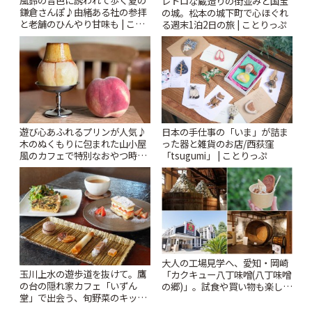
レトロな蔵造りの街並みと国宝
鎌倉さんぽ♪由緒ある社の参拝
の城。松本の城下町で心ほぐれ
と老舗のひんやり甘味も | こと
る週末1泊2日の旅 | ことりっぷ
りっぷ
遊び心あふれるプリンが人気♪
日本の手仕事の「いま」が詰ま
木のぬくもりに包まれた山小屋
った器と雑貨のお店/西荻窪
風のカフェで特別なおやつ時間
「tsugumi」 | ことりっぷ
を/ 町田「beans farm」 | こと
りっぷ
大人の工場見学へ、愛知・岡崎
玉川上水の遊歩道を抜けて。鷹
「カクキュー八丁味噌(八丁味噌
の台の隠れ家カフェ「いずん
の郷)」。試食や買い物も楽しみ
堂」で出会う、旬野菜のキッシ
♪ | ことりっぷ
ュと贅沢おやつ | ことりっぷ