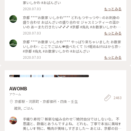
家いしかわ #おばんざい
2020.07.03
もっとみる
京都 ****お数家 いしかわ**** どれもつやっつや✨のお刺身の
盛り合わせ おばんざいの盛り合わせ ジャスミンティーの温か
いの あーまた行きたい💕💕💕 #京都 #烏丸 #お数家いしかわ #
おばんざい #お刺身 #刺盛り #おばんざい盛り合わせ
2020.07.03
もっとみる
京都 ****お数家 いしかわ**** やっぱり来ちゃいました お数家
いしかわ✨ ここでごはん🍽️食べたくて ﾗﾝﾁ軽め&ﾎﾃﾙはから京✨
#京都 #烏丸 #お数家いしかわ #おばんざい
2020.07.03
もっとみる
AWOMB
アウーム
2463
京都駅・河原町・京都御所・四条・壬生
雑貨, ごはん
手織り寿司♡ 斬新な組み合わせ♡絶対自分ではしないな。 不
思議と、酢飯とあうんですよね。 どれも、丁寧で本当に美味❣️
美しい❣️ 特に、鴨肉が美味しすぎました〜 あとは、京都の日本