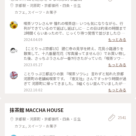
うお店です😊 #京都カフェ #パフェ活2024 #みたらし団子 #秋
京都駅・河原町・京都御所・四条・壬生
の彩り #クラシカルな街 #私の好きな京都
カフェ, スイーツ・お菓子
喫茶ソワレさん💙 憧れの喫茶店✨ いつも気になりながら、行
列ができているので延ばし延ばしに… この日は約束の時間まで
2時間くらいあったので、じっくり待つ覚悟で並びました😊 待
つ間も皆さんの投稿で拝見していた青の世界を想像し、ワクワ
2024.04.09
もっとみる
ク💓 結局1時間ほど待ち、店内へ。 1番奥の、部屋が見渡せる
席に着きました。 深く青く、まるで別世界に入ったようです
【ことりっぷ京都15】 建仁寺の見学を終え、花見小路通りを
💙 ぶどうの透かし彫りやライトもクラシックでキレイ✨ 頼ん
散策して、十八番屋花花（写真撮ってません😢）でお買い物し
だのはご存じゼリーポンチ🌈✨ キレイ～✨ 優しいランプの明か
た後、さっちぶうさんが一番❓行きたがっていた「喫茶ソワ
りにかざすとキラキラします✨ ゼリーの懐かしい感じや優しい
レ」さんに向かいました😊 人気のお店なので長蛇の列ができ
2023.05.27
もっとみる
炭酸もいい！ 中の氷がゼリーと同じサイズで、ゼリーだと思
ていると覚悟して行ったのですが、運良く２組しか待っていま
って口に入れてびっくりしてしまいました💦 あっという間に
せんでした😄 15分くらいで案内され、２階の窓側の席へ。若
ことりっぷ三都巡りの旅 『喫茶ソワレ』 言わずと知れた京都
食べ終わってしまいました😣 まだこの雰囲気の中にいたくて
いグループばっかり😱 あ、でも、男性だけで来ているグルー
河原町の老舗純喫茶です。 『恵文社』さんですっかり時間が過
コーヒーでも頼みたい…と思いましたが、きっと外には長い行
プも😊 私はヨーグルトポンチ、さっちぶうさんはゼリーポン
ぎて 河原町に帰ってきました。 5組くらい並んでいましたが、
列ができているでしょうからお店を後にしました。 またこの
チフロートを注文しました。 店内の雰囲気は、暗めの照明で
次々と呼ばれて すんなりと入店できました。 昔ながらのお店
2022.10.02
もっとみる
特別な空間に会いに行きたいです💙 #電車旅 #喫茶ソワレ #喫
したが、落ち着いていて良い雰囲気でした。 美味しくいただ
を守っておられ、 狭い店内ですが、運良く2階の窓辺の 小さな
茶店 #青の世界 #ゼリーポンチ #京都
いてお店を出たのですが、10組くらいが列を作っていました
テーブルにすわれました。 ひんやり涼しげなゼリーポンチを
😳 #私のことりっぷ旅 #京都 #喫茶ソワレ #ヨーグルトポンチ
たのんで 文庫本を読みながら、ひと休みです。 灯りの抑えら
#ゼリーポンチフロート 令和５年５月20日撮影
れた落ち着いた店内は 天井の梁や調度品もシックで美しく 昭
抹茶館 MACCHA HOUSE
和の香りが漂っていますが、 お客さんは若い観光客の方が多
2541
かったです。 お席もすごく近いのですが、 コーナーだったの
京都駅・河原町・京都御所・四条・壬生
で ひっそりと自分の時間を過ごせました✨ ゆるり京都の街歩
カフェ, スイーツ・お菓子
きを楽しむことが できた素敵な1日でした。 ・ ・ #私のことり
っぷ2022 #秋いろとりどり #Myことりっぷ #休日ドライブ #喫