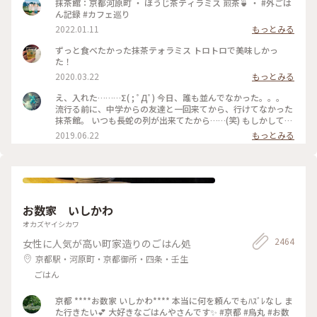
茶ソワレ #純喫茶 #喫茶店 #ゼリーポンチ #ひんやりスイーツ #
抹茶館：京都河原町 ・ ほうじ茶ティラミス 煎茶🍵 ・ #外ごは
京都スイーツ #京都カフェ #レトロ #レトロ喫茶 #昭和レトロ #
ん記録 #カフェ巡り
四条河原町 #京都 #ことりっぷ京都 #ことりっぷ三都巡りの旅
2022.01.11
もっとみる
ずっと食べたかった抹茶テォラミス トロトロで美味しかっ
た！
2020.03.22
もっとみる
え、入れた………Σ( ; ﾟДﾟ) 今日、誰も並んでなかった。。。
流行る前に、中学からの友達と一回来てから、行けてなかった
抹茶館。 いつも長蛇の列が出来てたから……(笑) もしかして、
別の所に新しい店舗が出来たのかな？ ……と、思ってたのです
2019.06.22
もっとみる
が、店の外に出たら列が出来てましたΣ( ; ﾟДﾟ)運が良かっ
た！！ メニューは、ほうじ茶ティラミスのセット😋🍴💕 上の
粉(？)が、ほうじ茶風味。きな粉にほうじ茶がブレンドされて
るのかな……？？ほうじ茶だけだと、あんな粉っぽくないと思
うけど🤔 まぁ！美味しかったからいっか(笑) #抹茶館 #抹茶 #
ほうじ茶ティラミス #京都
お数家 いしかわ
オカズヤイシカワ
2464
女性に人気が高い町家造りのごはん処
京都駅・河原町・京都御所・四条・壬生
ごはん
京都 ****お数家 いしかわ**** 本当に何を頼んでもﾊｽﾞﾚなし ま
た行きたい💕 大好きなごはんやさんです✨ #京都 #烏丸 #お数