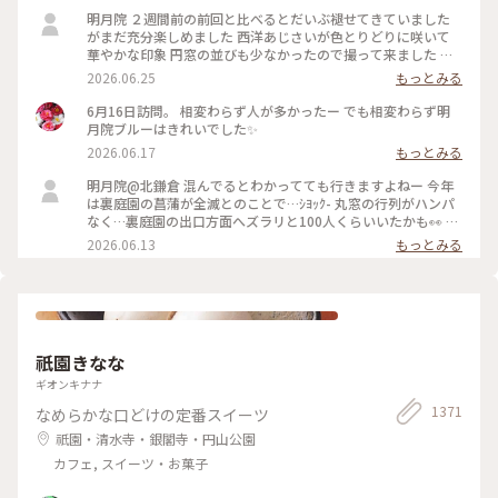
明月院 ２週間前の前回と比べるとだいぶ褪せてきていました
がまだ充分楽しめました 西洋あじさいが色とりどりに咲いて
華やかな印象 円窓の並びも少なかったので撮って来ました 裏
庭園の菖蒲の復活を願います
2026.06.25
もっとみる
6月16日訪問。 相変わらず人が多かったー でも相変わらず明
月院ブルーはきれいでした✨
2026.06.17
もっとみる
明月院@北鎌倉 混んでるとわかってても行きますよねー 今年
は裏庭園の菖蒲が全滅とのことで…ｼﾖｯｸ- 丸窓の行列がハンパ
なく…裏庭園の出口方面へズラリと100人くらいいたかも👀 装
飾のあじさいがとても素敵だったのでそりゃー撮りたくなりま
2026.06.13
もっとみる
すよねー(ﾜｶﾙｰ) 写真もなかなか撮りづらいほどの人混み 急な方
向転換や振り返りは注意⚠️です バッグとか当たりますし当て
られます すれ違いも譲り合いでマナーは守られてますがとっ
ても疲れます… 夕方の空いてる時間を狙うのがいいのかもです
祇園きなな
ギオンキナナ
1371
なめらかな口どけの定番スイーツ
祇園・清水寺・銀閣寺・円山公園
カフェ, スイーツ・お菓子