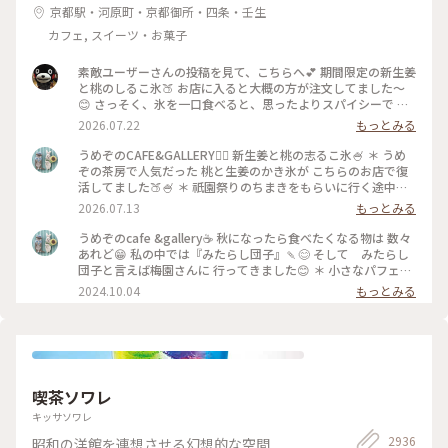
京都駅・河原町・京都御所・四条・壬生
カフェ, スイーツ・お菓子
素敵ユーザーさんの投稿を見て、こちらへ💕 期間限定の新生姜
と桃のしるこ氷🍑 お店に入ると大概の方が注文してました〜
😊 さっそく、氷を一口食べると、思ったよりスパイシーで 生
姜の風味が口いっぱい広がります🥰 氷で生姜…はじめて…！
2026.07.22
もっとみる
桃も程よい量で、食べ進めると下には、こし餡！ だから、し
るこなんですね〜🤔 頼んだ時は、何でだろうと思ったけど、な
うめぞのCAFE&GALLERY🏳️‍🌈 新生姜と桃の志るこ氷🍧 ＊ うめ
るほど〜です😘 この後も、山鉾巡りなので、あっという間に
ぞの茶房で人気だった 桃と生姜のかき氷が こちらのお店で復
汗💦になるけど、 真夏に食べるかき氷🍧、魅力的ですよね✨✨
活してました🍑🍧 ＊ 祇園祭りのちまきをもらいに行く途中に
#かき氷 #桃のかき氷
寄ろうかなどうしようかな？と 考えながら前を通ったら桃氷
2026.07.13
もっとみる
の看板でていたので スルーできませんでした😆 ＊ ぴりりとく
る新生姜のシロップが すごいアクセントになって🫚 合間合間
うめぞのcafe &gallery☕️ 秋になったら食べたくなる物は 数々
にみずみずしい桃のスライスを いただきます🍑 ちょっと見え
あれど😁 私の中では『みたらし団子』🍡😊 そして みたらし
づらいですが 中にはもっちり白玉と そしてこし餡が入ってい
団子と言えば梅園さんに 行ってきました😊 ＊ 小さなパフェと
るので 最後には、しるこ氷としていただきました😊 ＊ 人気か
みたらし団子のセット🩷 この小さなパフェのセットが復活し
2024.10.04
もっとみる
き氷だけに🍧 私が最後の一杯だったようで 注文したあとにす
て 小躍りです😁 パフェにはわらび餅と小さな抹茶アイスとク
ぐに看板が引き上げられました💦 後からくる人くる人残念が
ッキーの シンプルなパフェで みたらし団子な合間に食べると
っておられたので （先注文のレジ横の席でした） 暑い中を目
相乗効果でとっても美味しいです😊 もちもちで焦げ目が香ば
当てに来て🍑なかった時の衝撃を 考えたら、食べられて本当
しい 蜜がたっぷりのみたらし団子はやっぱり 美味しかったで
に幸せでした😊 ＊ ギャラリーでは風鈴展が🎐 陶器のブルーの
す🩷 ＊ 投稿の度に言っているような気もしますが 同じ梅園さ
かわいい風鈴たちでした😊 #京都カフェ #かき氷 #桃活 #う
んでも三条店は行列出来てますが こちらはいつもすんなり入
喫茶ソワレ
めぞの #梅園
れます😊 店内の配置を変えられたようで✨ 奥の中庭前の席が2
人席になり 通い始めて幾数年 初めて窓際に座る事ができま
キッサソワレ
した😊 中庭がいい感じです😊🌳 ＊ うめぞのcafe＆galleryは
2936
昭和の洋館を連想させる幻想的な空間
ちょっと甘い物が食べたいなぁーと 思う時に足が向いてしま