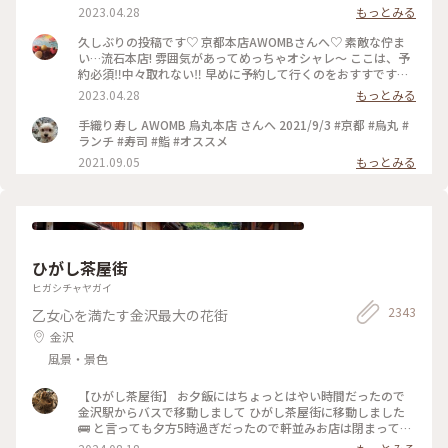
酒🍶♡ 素敵時間でした〜 #わたしのことりっぷ旅 #AWOMB #
2023.04.28
もっとみる
京都 #烏丸本店 #手織り寿司
久しぶりの投稿です♡ 京都本店AWOMBさんへ♡ 素敵な佇ま
い…流石本店! 雰囲気があってめっちゃオシャレ〜 ここは、予
約必須‼︎中々取れない‼︎ 早めに予約して行くのをおすすです♡
GW人すごそうですね… #京都 #AWOMB #烏丸本店 #手織り寿
2023.04.28
もっとみる
司
手織り寿し AWOMB 烏丸本店 さんへ 2021/9/3 #京都 #烏丸 #
ランチ #寿司 #鮨 #オススメ
2021.09.05
もっとみる
ひがし茶屋街
ヒガシチャヤガイ
2343
乙女心を満たす金沢最大の花街
金沢
風景・景色
【ひがし茶屋街】 お夕飯にはちょっとはやい時間だったので
金沢駅からバスで移動しまして ひがし茶屋街に移動しました
🚌 と言っても夕方5時過ぎだったので軒並みお店は閉まってる
ー😱 お目当てだったカフェも金箔ソフトも油取り紙も買えな