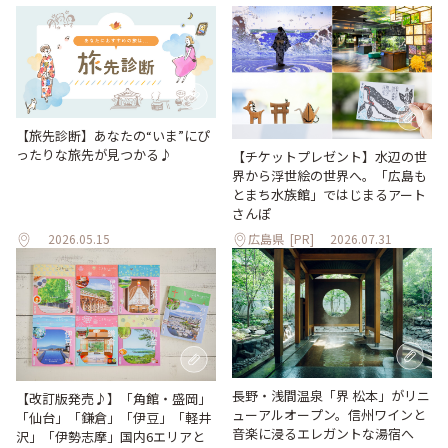
【旅先診断】あなたの“いま”にぴ
ったりな旅先が見つかる♪
【チケットプレゼント】水辺の世
界から浮世絵の世界へ。「広島も
とまち水族館」ではじまるアート
さんぽ
2026.05.15
広島県
[PR]
2026.07.31
長野・浅間温泉「界 松本」がリニ
【改訂版発売♪】「角館・盛岡」
ューアルオープン。信州ワインと
「仙台」「鎌倉」「伊豆」「軽井
音楽に浸るエレガントな湯宿へ
沢」「伊勢志摩」国内6エリアと