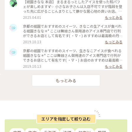
【祇園きなな 本店】 まるまるっとしたアイスを使った和パフ
ェが楽しめます🍹✨ 小さなお子さんは入店不可ですが階段を登
った先に広がるこじんまりとして静かな居心地の良いお店。
パフェはきなこや抹茶、黒ゴマなどを使った和なものからティ
2025.04.01
もっとみる
ラミスの入ったイタリアン風、ベリーを使ったものなど様々。
アイスの食べ比べやふわふわのかき氷、焼き菓子、クロックム
京都の祗園でおすすめのスイーツ、きなこの生アイスが食べれ
ッシュのようなフードメニューもあります。 こちらもアニメ・
る祗園きなな＊° ここは舞妓さん御用達のアイス専門店で行列
名探偵コナンで取り上げられました✨ #京都グルメ #京都 #祇
ができるお店として有名です( ・∇・) おすすめは最高級の丹波
園 #本店 #人気店 #聖地巡礼 #パフェ #きなこ #黒ゴマ #アイス
黒豆を使用したきなこの生アイス『できたてきなな』。(600円
2019.10.13
もっとみる
クリーム #かき氷 #フォトジェニック #名探偵コナン
ほうじ茶付)なんと添加物、保存料、卵を一切使ってません。
濃厚なのに甘すぎず、口どけが最高で本当においしかったので
京都の祗園でおすすめのスイーツ、生きなこアイスが食べれる
京都にきたらまた立ち寄りたいお店の1つになりました♡ #京
祗園きなな＊° ここは舞妓さん御用達のアイス専門店で行列が
都#おすすめ#スイーツ#アイス#秋の味覚ゴーラー隊#きなこ
できるお店として有名です( ・∇・) お店のおすすめは最高級の
丹波黒豆を使用したきなこの生アイス『できたてきなな』。
2019.10.13
もっとみる
(600円ほうじ茶付)なんと添加物、保存料、卵を一切使ってま
せん。 濃厚なのに甘すぎず、口どけが最高で本当においしかっ
たので京都にきたらまた立ち寄りたいお店の1つになりました
もっとみる
♡ #京都#おすすめ#スイーツ#アイス#秋の味覚ゴーラー隊#き
なこ
エリアを指定して絞り込む