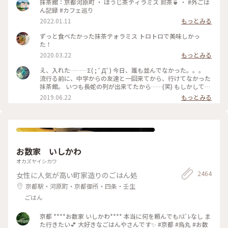
茶ソワレ #純喫茶 #喫茶店 #ゼリーポンチ #ひんやりスイーツ #
抹茶館：京都河原町 ・ ほうじ茶ティラミス 煎茶🍵 ・ #外ごは
京都スイーツ #京都カフェ #レトロ #レトロ喫茶 #昭和レトロ #
ん記録 #カフェ巡り
四条河原町 #京都 #ことりっぷ京都 #ことりっぷ三都巡りの旅
2022.01.11
もっとみる
ずっと食べたかった抹茶テォラミス トロトロで美味しかっ
た！
2020.03.22
もっとみる
え、入れた………Σ( ; ﾟДﾟ) 今日、誰も並んでなかった。。。
流行る前に、中学からの友達と一回来てから、行けてなかった
抹茶館。 いつも長蛇の列が出来てたから……(笑) もしかして、
別の所に新しい店舗が出来たのかな？ ……と、思ってたのです
2019.06.22
もっとみる
が、店の外に出たら列が出来てましたΣ( ; ﾟДﾟ)運が良かっ
た！！ メニューは、ほうじ茶ティラミスのセット😋🍴💕 上の
粉(？)が、ほうじ茶風味。きな粉にほうじ茶がブレンドされて
るのかな……？？ほうじ茶だけだと、あんな粉っぽくないと思
うけど🤔 まぁ！美味しかったからいっか(笑) #抹茶館 #抹茶 #
ほうじ茶ティラミス #京都
お数家 いしかわ
オカズヤイシカワ
2464
女性に人気が高い町家造りのごはん処
京都駅・河原町・京都御所・四条・壬生
ごはん
京都 ****お数家 いしかわ**** 本当に何を頼んでもﾊｽﾞﾚなし ま
た行きたい💕 大好きなごはんやさんです✨ #京都 #烏丸 #お数