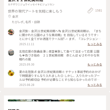
カナザワニジュウイッセイキビジュツカン
1581
世界の現代アートを気軽に楽しもう
金沢
たびレポ, 名所・旧跡
金沢旅✨ 金沢21世紀美術館へ👣 金沢21世紀美術館は、 『まち
に開かれた公園のような美術館』を 目指しているそうです✨
とにかく全てがお洒落でクール🆒°˖✧ まず、『コレクション展
2 文字の可能性』を鑑賞。 現代アート作品における「文字」
2025.11.11
もっとみる
の表現に 焦点を当てて、文字が持つ可能性を 絵画、版画、
書、陶芸、映像など 様々な形式の作品を通して探求していま
北陸応援の旅🏯金澤🍊青空☀️旅して食べて泊まって応援 公園
す。 文字に関して多角的な視点から見た作品の数々、 こうい
も🍁色づき始め ２１世紀美術館 赤とんぼ 🍃さわやかな秋
う見方もあるんだ！と とても興味深かったです✨ また、
晴れの風
『SIDE CORE Living road, Living space / 生きている道、生き
2025.09.30
もっとみる
るための場所』も鑑賞。 これは、アートチームSIDE COREの
展覧会で、 「道」や「移動」をテーマに、 ストリートカルチ
夏の北陸旅👒 金沢21世紀美術館🎨‎ チケット事前予約のおかげ
ャーの視点から 「異なる場所をつなぐ表現」、 「生きるため
で時間通りすんなり入れました😊 しかし、入りたかったプー
の場所」を 美術館の中に創出することを目指しているそう✨
ルは予約締切😱 予約が必要なことすら知らなかったのでガッ
様々な角度から道や移動を見ている作品、 一体感もあってと
カリ💧 そうですよね、人気の美術館ですものね… そして雨の
2025.08.28
もっとみる
っても面白かったです！ 一日中いても楽しめる とっても素敵
ため、屋外でプールを上から覗くのも中止になっていました💧
な美術館でした💕 ✳︎ 『コレクション展2 文字の可能性』
この時の展覧会はテーマが重く、見るのが辛くて途中でギブア
2025年9月27日(土) - 2026年1月18日(日） ✳︎ 『SIDE CORE
ップしてしまいました… 館内をぐるっと回っていると雨が止
Living road, Living space / 生きている道、生きるための場
み、上から覗くプールが見られるようになり急いで見学！ も
所』 2025年10月18日(土) - 2026年3月15日(日) #金沢21世紀
のの数分でまた雨が降り始めて見学中止になり、少しの間でし
美術館 #コレクション展2文字の可能性
たが見られて良かったです😊 館内外にアート作品に溢れ、か
#SIDECORELivingroadLivingspace/生きている道生きるため