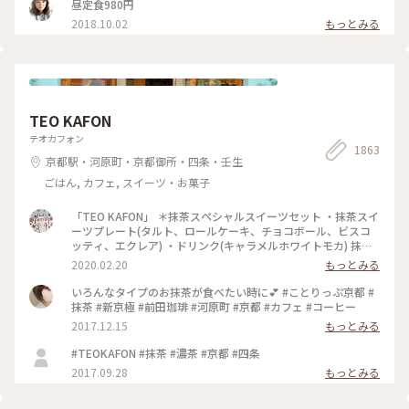
昼定食980円
2018.10.02
もっとみる
TEO KAFON
テオカフォン
1863
京都駅・河原町・京都御所・四条・壬生
ごはん, カフェ, スイーツ・お菓子
「TEO KAFON」 ＊抹茶スペシャルスイーツセット ・抹茶スイ
ーツプレート(タルト、ロールケーキ、チョコボール、ビスコ
ッティ、エクレア) ・ドリンク(キャラメルホワイトモカ) 抹茶
三昧出来て大満足したそうです。 フォークを2本用意して頂い
2020.02.20
もっとみる
たのですが、娘一人で完食でした。 #TEO KAFON#抹茶三昧#
プチことりっぷ京都#冬のおでかけ
いろんなタイプのお抹茶が食べたい時に💕 #ことりっぷ京都 #
抹茶 #新京極 #前田珈琲 #河原町 #京都 #カフェ #コーヒー
2017.12.15
もっとみる
#TEOKAFON #抹茶 #濃茶 #京都 #四条
2017.09.28
もっとみる