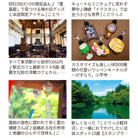
8月10日だけの限定品も♪「豊
キュートなミニチュアに思わず
島屋」で見つける鳩の日グッズ
夢中♪鎌倉「イクスタン」で出
と本店限定アイテム | ことりっ
会う小さな世界 | ことりっぷ
ぷ
すべて東京駅から徒歩5分以内
カスタマイズも楽しい!約500種
♪駅近カフェ最新ガイド6選~重
類の可愛いワッペンキーホルダ
要文化財の洋館カフェから、改
ーがずらり。小平市
札すぐのレトロ喫茶まで~ | こと
「Kimamaya T&K」 | ことりっ
りっぷ
ぷ
風鈴の音色に誘われて歩く夏の
新しくなった「ことりっぷ軽井
鎌倉さんぽ♪由緒ある社の参拝
沢」と一緒におでかけしたい注
と老舗のひんやり甘味も | こと
目スポット13選【スタンプラリ
りっぷ