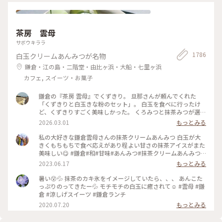
茶房 雲母
サボウキララ
1786
白玉クリームあんみつが名物
鎌倉・江の島・二階堂・由比ヶ浜・大船・七里ヶ浜
カフェ, スイーツ・お菓子
鎌倉の『茶房 雲母』でくずきり。 旦那さんが頼んでくれた
「くずきりと白玉きな粉のセット」。 白玉を食べに行ったけ
ど、くずきりすごく美味しかった。 くろみつと抹茶みつが選べ
ます。 1時間待ちを想定して行ったら、30分も待たずに入れ
2026.03.01
もっとみる
た。 梅の見える特等席。 けど、席についてから出てくるまで
30分弱かかったので、だいたい1時間。 1時間くらいなら、並
私の大好きな鎌倉雲母さんの抹茶クリームあんみつ 白玉が大
んでも食べたいクオリティ。 #神奈川#鎌倉#茶房雲母#白玉#お
きくもちもちで食べ応えがあり程よい甘さの抹茶アイスがまた
もちずき#Ayuのおやつ#はじめての鎌倉
美味しい😋 #鎌倉#和#甘味#あんみつ#抹茶クリームあんみつ#
雲母
2023.06.17
もっとみる
暑い😵💦 抹茶のカキ氷をイメージしていたら、、、 あんこた
っぷりのってきたー💦 モチモチの白玉に癒されて☺️ #雲母 #鎌
倉 #涼しげスイーツ #鎌倉ランチ
2020.07.20
もっとみる