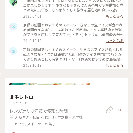
【祇園きなな 本店】 まるまるっとしたアイスを使った和パフ
ェが楽しめます🍹✨ 小さなお子さんは入店不可ですが階段を登
った先に広がるこじんまりとして静かな居心地の良いお店。
パフェはきなこや抹茶、黒ゴマなどを使った和なものからティ
2025.04.01
もっとみる
ラミスの入ったイタリアン風、ベリーを使ったものなど様々。
アイスの食べ比べやふわふわのかき氷、焼き菓子、クロックム
京都の祗園でおすすめのスイーツ、きなこの生アイスが食べれ
ッシュのようなフードメニューもあります。 こちらもアニメ・
る祗園きなな＊° ここは舞妓さん御用達のアイス専門店で行列
名探偵コナンで取り上げられました✨ #京都グルメ #京都 #祇
ができるお店として有名です( ・∇・) おすすめは最高級の丹波
園 #本店 #人気店 #聖地巡礼 #パフェ #きなこ #黒ゴマ #アイス
黒豆を使用したきなこの生アイス『できたてきなな』。(600円
2019.10.13
もっとみる
クリーム #かき氷 #フォトジェニック #名探偵コナン
ほうじ茶付)なんと添加物、保存料、卵を一切使ってません。
濃厚なのに甘すぎず、口どけが最高で本当においしかったので
京都の祗園でおすすめのスイーツ、生きなこアイスが食べれる
京都にきたらまた立ち寄りたいお店の1つになりました♡ #京
祗園きなな＊° ここは舞妓さん御用達のアイス専門店で行列が
都#おすすめ#スイーツ#アイス#秋の味覚ゴーラー隊#きなこ
できるお店として有名です( ・∇・) お店のおすすめは最高級の
丹波黒豆を使用したきなこの生アイス『できたてきなな』。
2019.10.13
もっとみる
(600円ほうじ茶付)なんと添加物、保存料、卵を一切使ってま
せん。 濃厚なのに甘すぎず、口どけが最高で本当においしかっ
たので京都にきたらまた立ち寄りたいお店の1つになりました
♡ #京都#おすすめ#スイーツ#アイス#秋の味覚ゴーラー隊#き
なこ
北浜レトロ
キタハマレトロ
1345
レンガ造りの洋館で優雅な時間
大阪キタ・梅田・北新地・中之島・淀屋橋
カフェ, スイーツ・お菓子