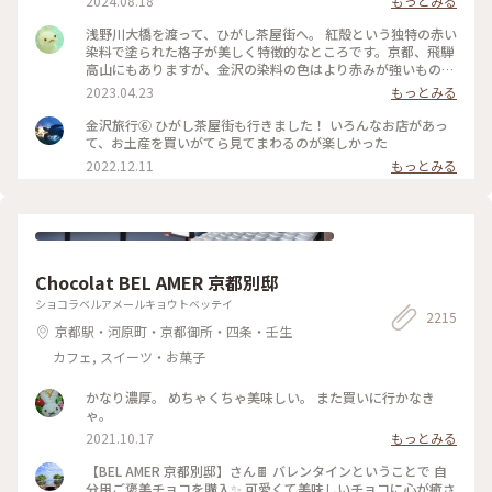
2024.08.18
もっとみる
いのー⁈😭な様子でしたが 食べ歩きやお買い物ができない代わ
りに 夕方になりだいぶ涼しくなった古い街並みを 観光客少な
浅野川大橋を渡って、ひがし茶屋街へ。 紅殻という独特の赤い
めで堪能できたのでそれはそれでヨシです👍 賑やかなひがし
染料で塗られた格子が美しく特徴的なところです。京都、飛騨
茶屋街はまた今度のお楽しみに取っておくとして 昔の風情を
高山にもありますが、金沢の染料の色はより赤みが強いものだ
堪能しつつ夕涼みのお散歩になりました🚶🚶‍♀️ （2024.8.11） #
そう。 茶屋街以外でも、市内のあちこちでこの木虫籠(きむす
2023.04.23
もっとみる
古い街並み #ひがし茶屋街 #ひゃくまんさん #夕涼み #お散歩 #
こ)と呼ばれる、むしかごのような細い格子を見かけました。
北陸応援旅 #ドライブ旅 #金沢 #ことりっぷ金沢 #クラシカル
風情があり素敵です。 東料亭組合の前を通ると、芸妓さんの三
金沢旅行⑥ ひがし茶屋街も行きました！ いろんなお店があっ
な街 #ことりっぷ旅2024
味線のお稽古の音が聞こえてきました。 石畳の上をのんびり
て、お土産を買いがてら見てまわるのが楽しかった
歩いて、古都の散策を楽しみます♪ 金沢旅③ #ひがし茶屋街 #
2022.12.11
もっとみる
金沢 #私のことりっぷ旅 #レトロな街
Chocolat BEL AMER 京都別邸
ショコラベルアメールキョウトベッテイ
2215
京都駅・河原町・京都御所・四条・壬生
カフェ, スイーツ・お菓子
かなり濃厚。 めちゃくちゃ美味しい。 また買いに行かなき
ゃ。
2021.10.17
もっとみる
【BEL AMER 京都別邸】さん🍫 バレンタインということで 自
分用ご褒美チョコを購入✨ 可愛くて美味しいチョコに心が癒さ