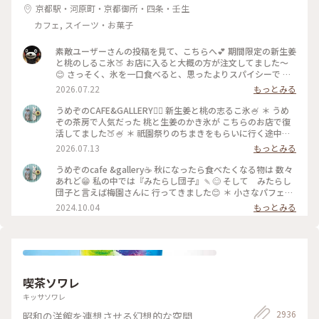
京都駅・河原町・京都御所・四条・壬生
カフェ, スイーツ・お菓子
素敵ユーザーさんの投稿を見て、こちらへ💕 期間限定の新生姜
と桃のしるこ氷🍑 お店に入ると大概の方が注文してました〜
😊 さっそく、氷を一口食べると、思ったよりスパイシーで 生
姜の風味が口いっぱい広がります🥰 氷で生姜…はじめて…！
2026.07.22
もっとみる
桃も程よい量で、食べ進めると下には、こし餡！ だから、し
るこなんですね〜🤔 頼んだ時は、何でだろうと思ったけど、な
うめぞのCAFE&GALLERY🏳️‍🌈 新生姜と桃の志るこ氷🍧 ＊ うめ
るほど〜です😘 この後も、山鉾巡りなので、あっという間に
ぞの茶房で人気だった 桃と生姜のかき氷が こちらのお店で復
汗💦になるけど、 真夏に食べるかき氷🍧、魅力的ですよね✨✨
活してました🍑🍧 ＊ 祇園祭りのちまきをもらいに行く途中に
#かき氷 #桃のかき氷
寄ろうかなどうしようかな？と 考えながら前を通ったら桃氷
2026.07.13
もっとみる
の看板でていたので スルーできませんでした😆 ＊ ぴりりとく
る新生姜のシロップが すごいアクセントになって🫚 合間合間
うめぞのcafe &gallery☕️ 秋になったら食べたくなる物は 数々
にみずみずしい桃のスライスを いただきます🍑 ちょっと見え
あれど😁 私の中では『みたらし団子』🍡😊 そして みたらし
づらいですが 中にはもっちり白玉と そしてこし餡が入ってい
団子と言えば梅園さんに 行ってきました😊 ＊ 小さなパフェと
るので 最後には、しるこ氷としていただきました😊 ＊ 人気か
みたらし団子のセット🩷 この小さなパフェのセットが復活し
2024.10.04
もっとみる
き氷だけに🍧 私が最後の一杯だったようで 注文したあとにす
て 小躍りです😁 パフェにはわらび餅と小さな抹茶アイスとク
ぐに看板が引き上げられました💦 後からくる人くる人残念が
ッキーの シンプルなパフェで みたらし団子な合間に食べると
っておられたので （先注文のレジ横の席でした） 暑い中を目
相乗効果でとっても美味しいです😊 もちもちで焦げ目が香ば
当てに来て🍑なかった時の衝撃を 考えたら、食べられて本当
しい 蜜がたっぷりのみたらし団子はやっぱり 美味しかったで
に幸せでした😊 ＊ ギャラリーでは風鈴展が🎐 陶器のブルーの
す🩷 ＊ 投稿の度に言っているような気もしますが 同じ梅園さ
かわいい風鈴たちでした😊 #京都カフェ #かき氷 #桃活 #う
んでも三条店は行列出来てますが こちらはいつもすんなり入
喫茶ソワレ
めぞの #梅園
れます😊 店内の配置を変えられたようで✨ 奥の中庭前の席が2
人席になり 通い始めて幾数年 初めて窓際に座る事ができま
キッサソワレ
した😊 中庭がいい感じです😊🌳 ＊ うめぞのcafe＆galleryは
2936
昭和の洋館を連想させる幻想的な空間
ちょっと甘い物が食べたいなぁーと 思う時に足が向いてしま