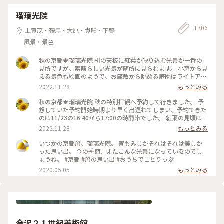
瑠璃光院
1706
上賀茂・鞍馬・大原・貴船・下鴨
風景・景色
秋の京都🍁瑠璃光院 机の天板に紅葉が映り込む光景が一番の
見所ですが、素晴らしい光景が随所に見られます。 小窓から見
える景色も絵画のようで、お座敷から眺める庭園はライトアッ
プされてさらに雅です✨ 拝観が終わり、山門をくぐって振り返
2022.11.28
もっとみる
ると、こちらも美しくライトアップされていました🍁♥️
2022.11.23 #秋いろとりどり #Myことりっぷ #瑠璃光院 #紅葉
秋の京都🍁瑠璃光院 秋の特別拝観へ予約して行きました。 予
狩り #紅葉 #京都
想していた予約開始時期より早く出遅れてしまい、予約できた
のは11/23の16:40から17:00の時間帯でした。 紅葉の見頃はど
うかしら。昼でもなく夜でもなく。どんなふうに見えるんだろ
2022.11.28
もっとみる
うと不安でしたが、薄暗くなってライトアップも始まった頃。
予想していた以上の素晴らしい風景がひろがっていました✨ 新
いつかの京都旅、瑠璃光院。 青もみじがそれはそれは美しか
緑の頃とはまた違って雅な世界✨ 皆さんお行儀よく、机で満足
った思い出。 今の季節、またこんな光景になっているのでし
のいく写真を撮ったら後ろに並んでいる人に代わります。 敷居
ょうね。 #京都 #旅の思い出 #おうちでことりっぷ
を額縁に見立てて遠目から写真を撮ろうとしたら避けてくださ
2020.05.05
もっとみる
ったり。 最初、夫は「春にも行ったのに」とブツブツ文句を
言っていましたが、最終的には大満足でした✌️ 2022.11.23 #秋
いろとりどり #Myことりっぷ #瑠璃光院 #紅葉狩り #紅葉 #京
都
金沢２１世紀美術館