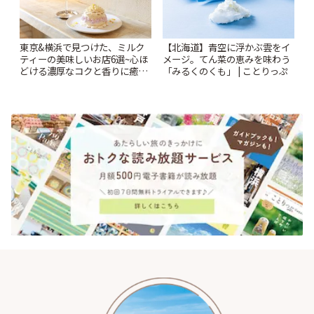
東京&横浜で見つけた、ミルク
【北海道】青空に浮かぶ雲をイ
ティーの美味しいお店6選~心ほ
メージ。てん菜の恵みを味わう
どける濃厚なコクと香りに癒や
「みるくのくも」 | ことりっぷ
されるティータイム~ | ことりっ
ぷ