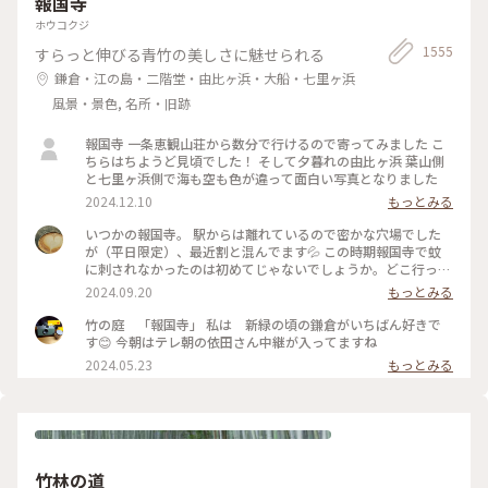
報国寺
わいいラビットチェアや、憧れのアルネ・ヤコブセンデザイン
の場所 #ことりっぷと一緒 #金沢 #金沢旅
のアントチェアやスワンチェアに座れたのも満足✨ 女子トイレ
ホウコクジ
の中にもアートがありました🎨 #夏の北陸旅 #北陸旅 #金沢21
1555
すらっと伸びる青竹の美しさに魅せられる
世紀美術館 #美術館 #金沢 #石川 #アートな景色
鎌倉・江の島・二階堂・由比ヶ浜・大船・七里ヶ浜
風景・景色, 名所・旧跡
報国寺 一条恵観山荘から数分で行けるので寄ってみました こ
ちらはちようど見頃でした！ そして夕暮れの由比ヶ浜 葉山側
と七里ヶ浜側で海も空も色が違って面白い写真となりました
2024.12.10
もっとみる
いつかの報国寺。 駅からは離れているので密かな穴場でした
が（平日限定）、最近割と混んでます💦 この時期報国寺で蚊
に刺されなかったのは初めてじゃないでしょうか。どこ行っ
た〜🦟 #ことりっぷ旅2024 #鎌倉
2024.09.20
もっとみる
竹の庭 「報国寺」 私は 新緑の頃の鎌倉がいちばん好きで
す😊 今朝はテレ朝の依田さん中継が入ってますね
2024.05.23
もっとみる
竹林の道