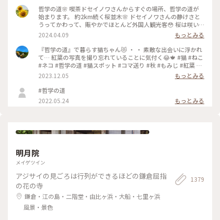
哲学の道🌸 喫茶ドセイノワさんからすぐの場所、哲学の道が
始まります。 約2km続く桜並木🌸 ドセイノワさんの静けさと
うってかわって、賑やかでほとんど外国人観光客😳 桜は咲い
ているのに異国を旅行しているような気分になります☺️ 途中
2024.04.09
もっとみる
で霊鑑寺に寄りながら、気持ちのいいお散歩になりました🌸 #
哲学の道 #桜 #お花見 #京都 #春色さがし #電車旅
『哲学の道』で暮らす猫ちゃん😻 ・ ・ 素敵な出会いに浮かれ
て… 紅葉の写真を撮り忘れていることに気付く😂🍁 #猫 #ねこ
#ネコ #哲学の道 #猫スポット #コマ送り #秋 #もみじ #紅葉 #
京都紅葉 #京都散策 #京都 #左京区 #岡崎エリア #kyoto #こと
2023.12.05
もっとみる
りっぷ京都 #私のことりっぷ旅 #カフー
#哲学の道
2022.05.24
もっとみる
明月院
メイゲツイン
アジサイの見ごろは行列ができるほどの鎌倉屈指
1379
の花の寺
鎌倉・江の島・二階堂・由比ヶ浜・大船・七里ヶ浜
風景・景色