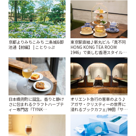
ー開催中】 | ことりっぷ
京都よりみちこみち 二条城&御
東京駅直結♪新丸ビル「真不同
池通【前編】 | ことりっぷ
HONG KONG TEA ROOM
1946」で楽しむ香港スタイルの
アフタヌーンティー | ことりっ
ぷ
日本橋兜町に誕生。香りと静け
オリエント急行の客車のよう♪
さに包まれるクラフトハーブテ
アガサ・クリスティーの世界に
ィー専門店「TYNK
浸れるブックカフェ/神田「サロ
Kabutocho」 | ことりっぷ
ンクリスティ」 | ことりっぷ