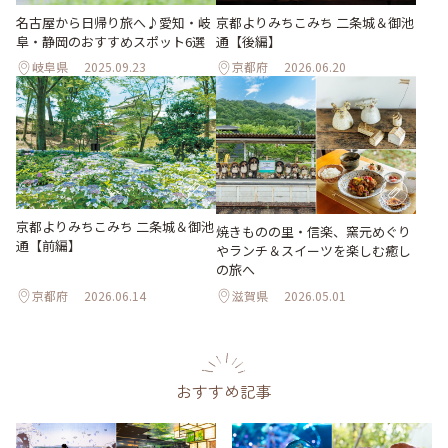
名古屋から日帰り旅へ♪愛知・岐
京都よりみちこみち 二条城＆御池
阜・静岡のおすすめスポット6選
通【後編】
岐阜県
2025.09.23
京都府
2026.06.20
京都よりみちこみち 二条城＆御池
焼きものの里・信楽、窯元めぐり
通【前編】
やランチ＆スイーツを楽しむ癒し
の旅へ
京都府
2026.06.14
滋賀県
2026.05.01
おすすめ記事