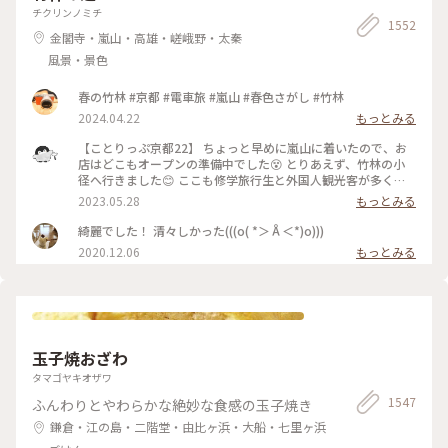
チクリンノミチ
1552
金閣寺・嵐山・高雄・嵯峨野・太秦
風景・景色
春の竹林 #京都 #電車旅 #嵐山 #春色さがし #竹林
2024.04.22
もっとみる
【ことりっぷ京都22】 ちょっと早めに嵐山に着いたので、お
店はどこもオープンの準備中でした😵 とりあえず、竹林の小
径へ行きました😊 ここも修学旅行生と外国人観光客が多く、
特に中国系の方の声が竹林の中に響いていました🤫 竹林の小
2023.05.28
もっとみる
径には人力車専用の道が整備されており、外国人観光客を乗せ
た人力車に出会いました😄 #私のことりっぷ旅 #京都 #竹林の
綺麗でした！ 清々しかった(((o( *＞Å＜*)o)))
小径 #人力車 令和５年５月21日撮影
2020.12.06
もっとみる
玉子焼おざわ
タマゴヤキオザワ
1547
ふんわりとやわらかな絶妙な食感の玉子焼き
鎌倉・江の島・二階堂・由比ヶ浜・大船・七里ヶ浜