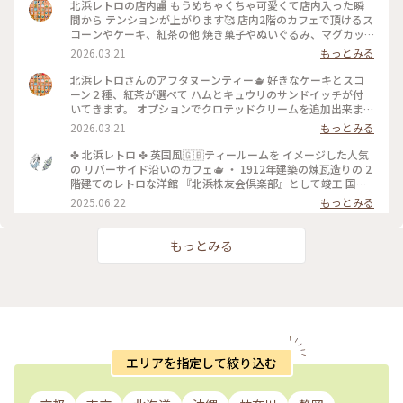
北浜レトロの店内🏬 もうめちゃくちゃ可愛くて店内入った瞬
間から テンションが上がります🥰 店内2階のカフェで頂けるス
コーンやケーキ、紅茶の他 焼き菓子やぬいぐるみ、マグカッ
プやプレゼント用の 詰め合わせなど購入することが出来ます✨
2026.03.21
もっとみる
店内はシックなアンティーク家具にミントグリーンが 映えて
素敵な空間です〜！
北浜レトロさんのアフタヌーンティー🫖 好きなケーキとスコ
ーン２種、紅茶が選べて ハムとキュウリのサンドイッチが付
いてきます。 オプションでクロテッドクリームを追加出来ます
✨ スコーンは季節限定のさくらとくるみをチョイス。 ケーキ
2026.03.21
もっとみる
はストロベリースペシャルショートケーキです🍓 ウェッジウ
ッドのお皿に乗せられてボリュームが凄いです😳 ケーキも1ピ
✤ 北浜レトロ ✤ 英国風🇬🇧ティールームを イメージした人気
ースがかなり大きく、しっかり甘め。 スコーンは温かく香り
の リバーサイド沿いのカフェ🫖 ・ 1912年建築の煉瓦造りの 2
もよくサクサクで美味しいです！ サンドイッチも黒胡椒が効
階建てのレトロな洋館 『北浜株友会倶楽部』として竣工 国の
いていて甘いとしょっぱいで 最高です〜！ めちゃくちゃボリ
登録有形文化財に指定 ・ 最近は行列のあまりスルーすること
2025.06.22
もっとみる
ュームがありますが紅茶も差し湯が 用意されていて最後まで
が 多くてこの日は平日の雨の日☔ 15時頃にも関わらず空いて
紅茶を楽しめます。 一階の売店で一目惚れしたレトロベアと一
いて ラッキー✌️でした！ そして2階でイートイン🥰 ブルーベリ
緒に過ごしました💕
ーチーズケーキ🫐 アールグレイティー🫖を 昔から変わらずゆ
もっとみる
ったりと 優雅に過ごせる お茶じかんでした😊🫖 ✤ーーーーー
ーーーーーーーーーーーーーーー✤ #北浜レトロ#英国風カフ
ェ#アフタヌーンティー #人気店#紅茶専門店#国の登録有形文
化財 #北浜カフェ#大阪カフェ#はじめての投稿 #はじめての投
稿#大阪のおいしいもん #ことりっぷ大阪
エリアを指定して絞り込む