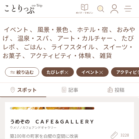
ガイド・マガジン
イベント
、
風景・景色
、
ホテル・宿
、
おみや
げ
、
温泉・スパ
、
アート・カルチャー
、
たび
レポ
、
ごはん
、
ライフスタイル
、
スイーツ・
お菓子
、
アクティビティ・体験
、
雑貨
絞り込む
たびレポ
イベント
アクティビ
スポット
記事
投稿
うめぞの ＣＡＦＥ＆ＧＡＬＬＥＲＹ
ウメゾノカフェアンドギャラリー
3228
築100年の町家を白壁の空間に改装