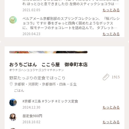
れ ほっとひと息できました😍 左側のスティックショコラは キ
ャラメルやルビーチョコ、 右側はお酒入りチョコや 京都産の
2021.02.05
もっとみる
抹茶や宮崎県産日向夏 愛媛県産ほうじ茶など チョコと一言で
言っても たくさんの味を楽しめる✨ パッケージやデザインも
ベルアメール京都別邸のスプリングコレクション、 『桜パレシ
とても可愛いので ご褒美チョコでもプレゼント用でも どちら
ョコラ』です🌸 春をぎゅっと四角く固めたようなボックス
にもおすすめの詰め合わせです♡ #ほっとひと息 #バレンタイ
に、 桜モチーフのチョコレートを詰め込んで。 タブレットも
ン #スイーツ好き #ゴーラー隊
良いですが、丸いかたちは 丸窓から桜を覗くような和を感じ
2020.04.23
もっとみる
ます。 右から ・桜ブラン・桜ノワール・桜ルビー・桜ミル
ク・桜フレーズ です。 桜の花のフレークやストロベリーにフ
ランボワーズ、 ナッツやドライフルーツのトッピング。 桜の
香りのミルクチョコやルビーチョコを使用し、 一枚ずつ違う
味を楽しめます♪ 金銀のキラキラと満開の桜、 テーブルの上
でのお花見も良いですね😊 #ベルアメール #BELAMER #京都 #
おうちごはん ここら屋 御幸町本店
桜 #桜スイーツ #和スイーツ #チョコレート #お取り寄せ #手み
やげ #おみやげ
オウチゴハンココラヤゴコウマチホンテン
1915
野菜たっぷりの定食でほっこり
京都駅・河原町・京都御所・四条・壬生
ごはん
#京都 #三条 #ランチ #ミックス定食
2024.12.30
もっとみる
昼定食980円
2018.10.02
もっとみる