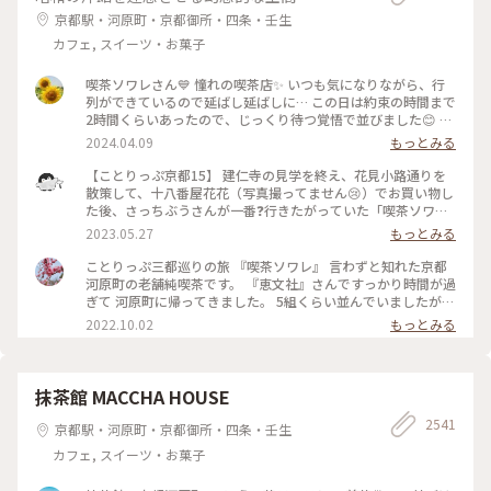
うお店です😊 #京都カフェ #パフェ活2024 #みたらし団子 #秋
京都駅・河原町・京都御所・四条・壬生
の彩り #クラシカルな街 #私の好きな京都
カフェ, スイーツ・お菓子
喫茶ソワレさん💙 憧れの喫茶店✨ いつも気になりながら、行
列ができているので延ばし延ばしに… この日は約束の時間まで
2時間くらいあったので、じっくり待つ覚悟で並びました😊 待
つ間も皆さんの投稿で拝見していた青の世界を想像し、ワクワ
2024.04.09
もっとみる
ク💓 結局1時間ほど待ち、店内へ。 1番奥の、部屋が見渡せる
席に着きました。 深く青く、まるで別世界に入ったようです
【ことりっぷ京都15】 建仁寺の見学を終え、花見小路通りを
💙 ぶどうの透かし彫りやライトもクラシックでキレイ✨ 頼ん
散策して、十八番屋花花（写真撮ってません😢）でお買い物し
だのはご存じゼリーポンチ🌈✨ キレイ～✨ 優しいランプの明か
た後、さっちぶうさんが一番❓行きたがっていた「喫茶ソワ
りにかざすとキラキラします✨ ゼリーの懐かしい感じや優しい
レ」さんに向かいました😊 人気のお店なので長蛇の列ができ
2023.05.27
もっとみる
炭酸もいい！ 中の氷がゼリーと同じサイズで、ゼリーだと思
ていると覚悟して行ったのですが、運良く２組しか待っていま
って口に入れてびっくりしてしまいました💦 あっという間に
せんでした😄 15分くらいで案内され、２階の窓側の席へ。若
ことりっぷ三都巡りの旅 『喫茶ソワレ』 言わずと知れた京都
食べ終わってしまいました😣 まだこの雰囲気の中にいたくて
いグループばっかり😱 あ、でも、男性だけで来ているグルー
河原町の老舗純喫茶です。 『恵文社』さんですっかり時間が過
コーヒーでも頼みたい…と思いましたが、きっと外には長い行
プも😊 私はヨーグルトポンチ、さっちぶうさんはゼリーポン
ぎて 河原町に帰ってきました。 5組くらい並んでいましたが、
列ができているでしょうからお店を後にしました。 またこの
チフロートを注文しました。 店内の雰囲気は、暗めの照明で
次々と呼ばれて すんなりと入店できました。 昔ながらのお店
2022.10.02
もっとみる
特別な空間に会いに行きたいです💙 #電車旅 #喫茶ソワレ #喫
したが、落ち着いていて良い雰囲気でした。 美味しくいただ
を守っておられ、 狭い店内ですが、運良く2階の窓辺の 小さな
茶店 #青の世界 #ゼリーポンチ #京都
いてお店を出たのですが、10組くらいが列を作っていました
テーブルにすわれました。 ひんやり涼しげなゼリーポンチを
😳 #私のことりっぷ旅 #京都 #喫茶ソワレ #ヨーグルトポンチ
たのんで 文庫本を読みながら、ひと休みです。 灯りの抑えら
#ゼリーポンチフロート 令和５年５月20日撮影
れた落ち着いた店内は 天井の梁や調度品もシックで美しく 昭
抹茶館 MACCHA HOUSE
和の香りが漂っていますが、 お客さんは若い観光客の方が多
2541
かったです。 お席もすごく近いのですが、 コーナーだったの
京都駅・河原町・京都御所・四条・壬生
で ひっそりと自分の時間を過ごせました✨ ゆるり京都の街歩
カフェ, スイーツ・お菓子
きを楽しむことが できた素敵な1日でした。 ・ ・ #私のことり
っぷ2022 #秋いろとりどり #Myことりっぷ #休日ドライブ #喫