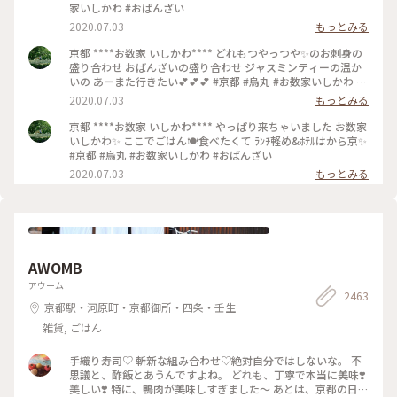
家いしかわ #おばんざい
2020.07.03
もっとみる
京都 ****お数家 いしかわ**** どれもつやっつや✨のお刺身の
盛り合わせ おばんざいの盛り合わせ ジャスミンティーの温か
いの あーまた行きたい💕💕💕 #京都 #烏丸 #お数家いしかわ #
おばんざい #お刺身 #刺盛り #おばんざい盛り合わせ
2020.07.03
もっとみる
京都 ****お数家 いしかわ**** やっぱり来ちゃいました お数家
いしかわ✨ ここでごはん🍽️食べたくて ﾗﾝﾁ軽め&ﾎﾃﾙはから京✨
#京都 #烏丸 #お数家いしかわ #おばんざい
2020.07.03
もっとみる
AWOMB
アウーム
2463
京都駅・河原町・京都御所・四条・壬生
雑貨, ごはん
手織り寿司♡ 斬新な組み合わせ♡絶対自分ではしないな。 不
思議と、酢飯とあうんですよね。 どれも、丁寧で本当に美味❣️
美しい❣️ 特に、鴨肉が美味しすぎました〜 あとは、京都の日本