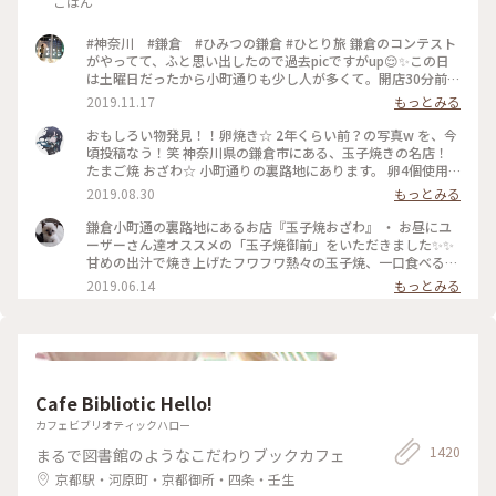
ごはん
#神奈川 #鎌倉 #ひみつの鎌倉 #ひとり旅 鎌倉のコンテスト
がやってて、ふと思い出したので過去picですがup😌✨この日
は土曜日だったから小町通りも少し人が多くて。開店30分前に
並び始めて、既に前に10人ほどいましたよ〜。運良く1巡目で
2019.11.17
もっとみる
入れたので、玉子焼きを注文😎なんともいえない甘さと出汁の
お味と、、、とりあえず美味😂笑！また機会があれば行きたい
おもしろい物発見！！卵焼き☆ 2年くらい前？の写真w を、今
なあ。
頃投稿なう！笑 神奈川県の鎌倉市にある、玉子焼きの名店！
たまご焼 おざわ☆ 小町通りの裏路地にあります。 卵4個使用
で、砂糖醤油の風味の後に、出汁の風味と旨みが来る感じでし
2019.08.30
もっとみる
た！ 口当たりは柔らでした！ 記憶でわ… 開店の11時半前に行
ったのに、長者の列で30分以上待った記憶が… 懐かし～ ま
鎌倉小町通の裏路地にあるお店『玉子焼おざわ』 ・ お昼にユ
た、食べに行きたいな～ #神奈川 #鎌倉 #玉子焼き #おざわ #御
ーザーさん達オススメの「玉子焼御前」をいただきました✨✨
膳 #名店 #小町通り #裏 #過去
甘めの出汁で焼き上げたフワフワ熱々の玉子焼、一口食べると
旨味がジュワーッと広がります😆 この味は絶対家で再現でき
2019.06.14
もっとみる
ない美味しさです🌟 ・ ちなみに、ご飯の上の昆布もいいお
味。 玉子焼の箸休め的な役目を果たしていますよ😊 鎌倉に行
かれた時はぜひご賞味あれ！ #玉子焼おざわ #玉子焼御前 #鎌
倉 #小町通り
Cafe Bibliotic Hello!
カフェビブリオティックハロー
1420
まるで図書館のようなこだわりブックカフェ
京都駅・河原町・京都御所・四条・壬生