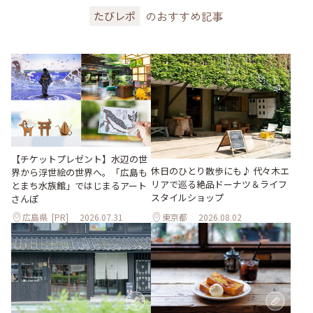
のおすすめ記事
たびレポ
【チケットプレゼント】水辺の世
休日のひとり散歩にも♪ 代々木エ
界から浮世絵の世界へ。「広島も
リアで巡る絶品ドーナツ＆ライフ
とまち水族館」ではじまるアート
スタイルショップ
さんぽ
広島県
[PR]
2026.07.31
東京都
2026.08.02