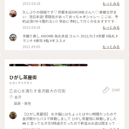
酒🍶♡ 素敵時間でした〜 #わたしのことりっぷ旅 #AWOMB #
2023.04.28
もっとみる
京都 #烏丸本店 #手織り寿司
久しぶりの投稿です♡ 京都本店AWOMBさんへ♡ 素敵な佇ま
い…流石本店! 雰囲気があってめっちゃオシャレ〜 ここは、予
約必須‼︎中々取れない‼︎ 早めに予約して行くのをおすすです♡
GW人すごそうですね… #京都 #AWOMB #烏丸本店 #手織り寿
2023.04.28
もっとみる
司
手織り寿し AWOMB 烏丸本店 さんへ 2021/9/3 #京都 #烏丸 #
ランチ #寿司 #鮨 #オススメ
2021.09.05
もっとみる
ひがし茶屋街
ヒガシチャヤガイ
2343
乙女心を満たす金沢最大の花街
金沢
風景・景色
【ひがし茶屋街】 お夕飯にはちょっとはやい時間だったので
金沢駅からバスで移動しまして ひがし茶屋街に移動しました
🚌 と言っても夕方5時過ぎだったので軒並みお店は閉まってる
ー😱 お目当てだったカフェも金箔ソフトも油取り紙も買えな