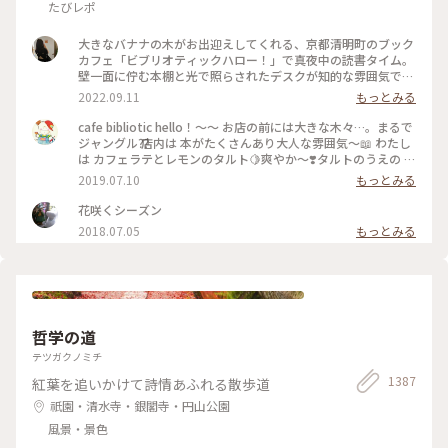
たびレポ
大きなバナナの木がお出迎えしてくれる、京都清明町のブック
カフェ「ビブリオティックハロー！」で真夜中の読書タイム。
壁一面に佇む本棚と光で照らされたデスクが知的な雰囲気で、
これぞ大人カフェでした。2階に貫けている本棚を見に行く
2022.09.11
もっとみる
と、ちょっとスケスケの渡り廊下でスリリング。スイーツもド
リンクも美味しくて、夜遅くまでやっているのも嬉しくて。。
cafe bibliotic hello！〜〜 お店の前には大きな木々…。まるで
これは出張の度に立ち寄りそうです。築150年以上の町屋をリ
ジャングル⁇ 店内は 本がたくさんあり大人な雰囲気〜📖 わたし
ノベしたというところも見応えあり。観光というよりも、ロー
は カフェラテとレモンのタルト🍋爽やか〜❣️タルトのうえの レ
カルに寄り添っているようで温かい空気も感じました。 #私の
モンのドライフルーツがめちゃくちゃ美味しい❣️ カフェの横で
2019.07.10
もっとみる
ことりっぷ2022 #Myことりっぷ #京都カフェ #ブックカフ
は パンも販売してます。こちらも魅力的でしたが またの機会
ェ #読書 #ガトーショコラ #コーヒー
に〜 #京都#カフェ#レモンタルト
花咲くシーズン
2018.07.05
もっとみる
哲学の道
テツガクノミチ
1387
紅葉を追いかけて詩情あふれる散歩道
祇園・清水寺・銀閣寺・円山公園
風景・景色