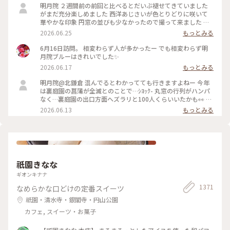
明月院 ２週間前の前回と比べるとだいぶ褪せてきていました
がまだ充分楽しめました 西洋あじさいが色とりどりに咲いて
華やかな印象 円窓の並びも少なかったので撮って来ました 裏
庭園の菖蒲の復活を願います
2026.06.25
もっとみる
6月16日訪問。 相変わらず人が多かったー でも相変わらず明
月院ブルーはきれいでした✨
2026.06.17
もっとみる
明月院@北鎌倉 混んでるとわかってても行きますよねー 今年
は裏庭園の菖蒲が全滅とのことで…ｼﾖｯｸ- 丸窓の行列がハンパ
なく…裏庭園の出口方面へズラリと100人くらいいたかも👀 装
飾のあじさいがとても素敵だったのでそりゃー撮りたくなりま
2026.06.13
もっとみる
すよねー(ﾜｶﾙｰ) 写真もなかなか撮りづらいほどの人混み 急な方
向転換や振り返りは注意⚠️です バッグとか当たりますし当て
られます すれ違いも譲り合いでマナーは守られてますがとっ
ても疲れます… 夕方の空いてる時間を狙うのがいいのかもです
祇園きなな
ギオンキナナ
1371
なめらかな口どけの定番スイーツ
祇園・清水寺・銀閣寺・円山公園
カフェ, スイーツ・お菓子