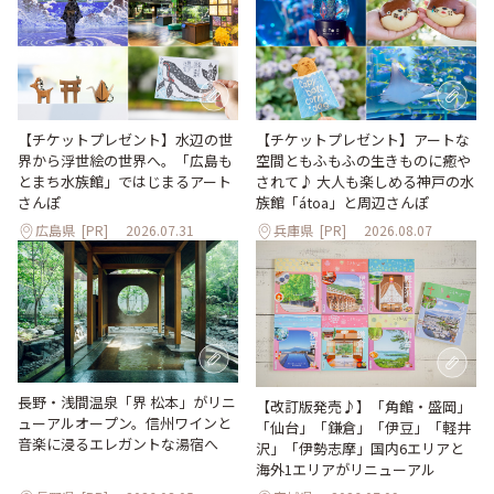
【チケットプレゼント】水辺の世
【チケットプレゼント】アートな
界から浮世絵の世界へ。「広島も
空間ともふもふの生きものに癒や
とまち水族館」ではじまるアート
されて♪ 大人も楽しめる神戸の水
さんぽ
族館「átoa」と周辺さんぽ
広島県
[PR]
2026.07.31
兵庫県
[PR]
2026.08.07
長野・浅間温泉「界 松本」がリニ
【改訂版発売♪】「角館・盛岡」
ューアルオープン。信州ワインと
「仙台」「鎌倉」「伊豆」「軽井
音楽に浸るエレガントな湯宿へ
沢」「伊勢志摩」国内6エリアと
海外1エリアがリニューアル