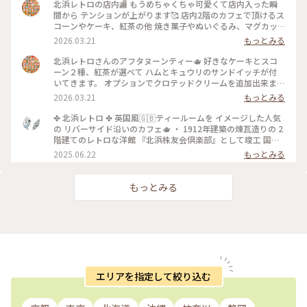
北浜レトロの店内🏬 もうめちゃくちゃ可愛くて店内入った瞬
間から テンションが上がります🥰 店内2階のカフェで頂けるス
コーンやケーキ、紅茶の他 焼き菓子やぬいぐるみ、マグカッ
プやプレゼント用の 詰め合わせなど購入することが出来ます✨
2026.03.21
もっとみる
店内はシックなアンティーク家具にミントグリーンが 映えて
素敵な空間です〜！
北浜レトロさんのアフタヌーンティー🫖 好きなケーキとスコ
ーン２種、紅茶が選べて ハムとキュウリのサンドイッチが付
いてきます。 オプションでクロテッドクリームを追加出来ます
✨ スコーンは季節限定のさくらとくるみをチョイス。 ケーキ
2026.03.21
もっとみる
はストロベリースペシャルショートケーキです🍓 ウェッジウ
ッドのお皿に乗せられてボリュームが凄いです😳 ケーキも1ピ
✤ 北浜レトロ ✤ 英国風🇬🇧ティールームを イメージした人気
ースがかなり大きく、しっかり甘め。 スコーンは温かく香り
の リバーサイド沿いのカフェ🫖 ・ 1912年建築の煉瓦造りの 2
もよくサクサクで美味しいです！ サンドイッチも黒胡椒が効
階建てのレトロな洋館 『北浜株友会倶楽部』として竣工 国の
いていて甘いとしょっぱいで 最高です〜！ めちゃくちゃボリ
登録有形文化財に指定 ・ 最近は行列のあまりスルーすること
2025.06.22
もっとみる
ュームがありますが紅茶も差し湯が 用意されていて最後まで
が 多くてこの日は平日の雨の日☔ 15時頃にも関わらず空いて
紅茶を楽しめます。 一階の売店で一目惚れしたレトロベアと一
いて ラッキー✌️でした！ そして2階でイートイン🥰 ブルーベリ
緒に過ごしました💕
ーチーズケーキ🫐 アールグレイティー🫖を 昔から変わらずゆ
もっとみる
ったりと 優雅に過ごせる お茶じかんでした😊🫖 ✤ーーーーー
ーーーーーーーーーーーーーーー✤ #北浜レトロ#英国風カフ
ェ#アフタヌーンティー #人気店#紅茶専門店#国の登録有形文
化財 #北浜カフェ#大阪カフェ#はじめての投稿 #はじめての投
稿#大阪のおいしいもん #ことりっぷ大阪
エリアを指定して絞り込む