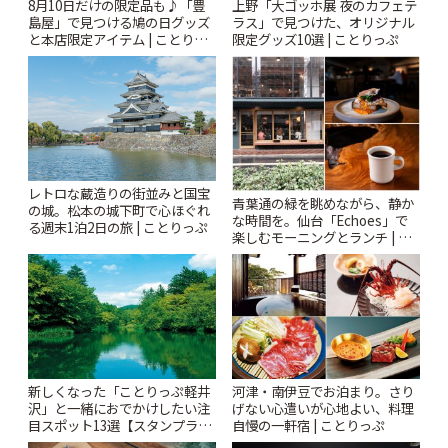
8月10日だけの限定品も♪「豊
上野「大ゴッホ展 夜のカフェテ
島屋」で見つける鳩の日グッズ
ラス」で見つけた、オリジナル
と本店限定アイテム | ことりっ
限定グッズ10選 | ことりっぷ
ぷ
レトロな蔵造りの街並みと国宝
青葉通の緑を眺めながら、静か
の城。松本の城下町で心ほぐれ
な時間を。仙台「Echoes」で
る週末1泊2日の旅 | ことりっぷ
楽しむモーニングとランチ | こ
とりっぷ
新しくなった「ことりっぷ軽井
河津・南伊豆でお泊まり。さり
沢」と一緒におでかけしたい注
げない心遣いが心地よい、料理
目スポット13選【スタンプラリ
自慢の一軒宿 | ことりっぷ
ー開催中】 | ことりっぷ