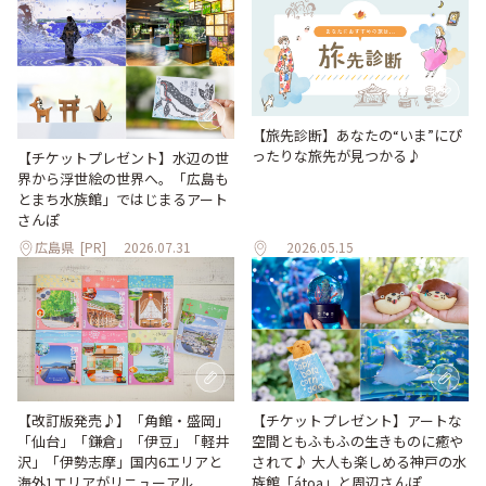
【旅先診断】あなたの“いま”にぴ
ったりな旅先が見つかる♪
【チケットプレゼント】水辺の世
界から浮世絵の世界へ。「広島も
とまち水族館」ではじまるアート
さんぽ
広島県
[PR]
2026.07.31
2026.05.15
【改訂版発売♪】「角館・盛岡」
【チケットプレゼント】アートな
「仙台」「鎌倉」「伊豆」「軽井
空間ともふもふの生きものに癒や
沢」「伊勢志摩」国内6エリアと
されて♪ 大人も楽しめる神戸の水
海外1エリアがリニューアル
族館「átoa」と周辺さんぽ