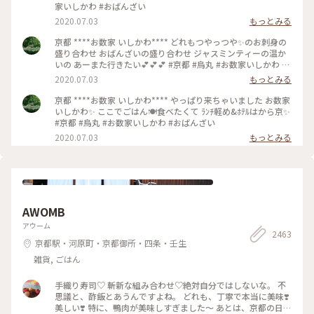
家いしかわ #おばんざい
2020.07.03
もっとみる
京都 ****お数家 いしかわ**** どれもつやっつや✨のお刺身の
盛り合わせ おばんざいの盛り合わせ ジャスミンティーの温か
いの あーまた行きたい💕💕💕 #京都 #烏丸 #お数家いしかわ #
おばんざい #お刺身 #刺盛り #おばんざい盛り合わせ
2020.07.03
もっとみる
京都 ****お数家 いしかわ**** やっぱり来ちゃいました お数家
いしかわ✨ ここでごはん🍽️食べたくて ﾗﾝﾁ軽め&ﾎﾃﾙはから京✨
#京都 #烏丸 #お数家いしかわ #おばんざい
2020.07.03
もっとみる
AWOMB
アウーム
2463
京都駅・河原町・京都御所・四条・壬生
雑貨, ごはん
手織り寿司♡ 斬新な組み合わせ♡絶対自分ではしないな。 不
思議と、酢飯とあうんですよね。 どれも、丁寧で本当に美味❣️
美しい❣️ 特に、鴨肉が美味しすぎました〜 あとは、京都の日本