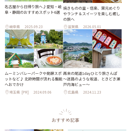
名古屋から日帰り旅へ♪愛知・岐
焼きものの里・信楽、窯元めぐり
阜・静岡のおすすめスポット6選
やランチ＆スイーツを楽しむ癒し
の旅へ
岐阜県
2025.09.23
滋賀県
2026.05.01
ムーミンバレーパークや発酵スポ
再来の尾道1dayひとり旅さんぽ
ットなど♪ 北欧時間が流れる飯能
～迷路のような坂道、ときどき瀬
へおでかけ
戸内海ビュー～
埼玉県
[PR]
2024.09.06
広島県
2024.11.23
おすすめ記事