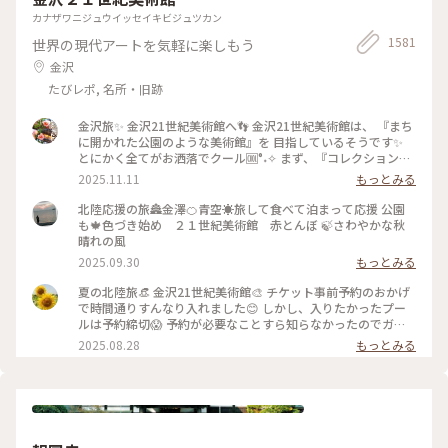
カナザワニジュウイッセイキビジュツカン
1581
世界の現代アートを気軽に楽しもう
金沢
たびレポ, 名所・旧跡
金沢旅✨ 金沢21世紀美術館へ👣 金沢21世紀美術館は、 『まち
に開かれた公園のような美術館』を 目指しているそうです✨
とにかく全てがお洒落でクール🆒°˖✧ まず、『コレクション展
2 文字の可能性』を鑑賞。 現代アート作品における「文字」
2025.11.11
もっとみる
の表現に 焦点を当てて、文字が持つ可能性を 絵画、版画、
書、陶芸、映像など 様々な形式の作品を通して探求していま
北陸応援の旅🏯金澤🍊青空☀️旅して食べて泊まって応援 公園
す。 文字に関して多角的な視点から見た作品の数々、 こうい
も🍁色づき始め ２１世紀美術館 赤とんぼ 🍃さわやかな秋
う見方もあるんだ！と とても興味深かったです✨ また、
晴れの風
『SIDE CORE Living road, Living space / 生きている道、生き
2025.09.30
もっとみる
るための場所』も鑑賞。 これは、アートチームSIDE COREの
展覧会で、 「道」や「移動」をテーマに、 ストリートカルチ
夏の北陸旅👒 金沢21世紀美術館🎨‎ チケット事前予約のおかげ
ャーの視点から 「異なる場所をつなぐ表現」、 「生きるため
で時間通りすんなり入れました😊 しかし、入りたかったプー
の場所」を 美術館の中に創出することを目指しているそう✨
ルは予約締切😱 予約が必要なことすら知らなかったのでガッ
様々な角度から道や移動を見ている作品、 一体感もあってと
カリ💧 そうですよね、人気の美術館ですものね… そして雨の
2025.08.28
もっとみる
っても面白かったです！ 一日中いても楽しめる とっても素敵
ため、屋外でプールを上から覗くのも中止になっていました💧
な美術館でした💕 ✳︎ 『コレクション展2 文字の可能性』
この時の展覧会はテーマが重く、見るのが辛くて途中でギブア
2025年9月27日(土) - 2026年1月18日(日） ✳︎ 『SIDE CORE
ップしてしまいました… 館内をぐるっと回っていると雨が止
Living road, Living space / 生きている道、生きるための場
み、上から覗くプールが見られるようになり急いで見学！ も
所』 2025年10月18日(土) - 2026年3月15日(日) #金沢21世紀
のの数分でまた雨が降り始めて見学中止になり、少しの間でし
美術館 #コレクション展2文字の可能性
たが見られて良かったです😊 館内外にアート作品に溢れ、か
#SIDECORELivingroadLivingspace/生きている道生きるため