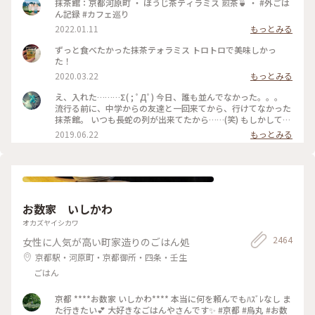
茶ソワレ #純喫茶 #喫茶店 #ゼリーポンチ #ひんやりスイーツ #
抹茶館：京都河原町 ・ ほうじ茶ティラミス 煎茶🍵 ・ #外ごは
京都スイーツ #京都カフェ #レトロ #レトロ喫茶 #昭和レトロ #
ん記録 #カフェ巡り
四条河原町 #京都 #ことりっぷ京都 #ことりっぷ三都巡りの旅
2022.01.11
もっとみる
ずっと食べたかった抹茶テォラミス トロトロで美味しかっ
た！
2020.03.22
もっとみる
え、入れた………Σ( ; ﾟДﾟ) 今日、誰も並んでなかった。。。
流行る前に、中学からの友達と一回来てから、行けてなかった
抹茶館。 いつも長蛇の列が出来てたから……(笑) もしかして、
別の所に新しい店舗が出来たのかな？ ……と、思ってたのです
2019.06.22
もっとみる
が、店の外に出たら列が出来てましたΣ( ; ﾟДﾟ)運が良かっ
た！！ メニューは、ほうじ茶ティラミスのセット😋🍴💕 上の
粉(？)が、ほうじ茶風味。きな粉にほうじ茶がブレンドされて
るのかな……？？ほうじ茶だけだと、あんな粉っぽくないと思
うけど🤔 まぁ！美味しかったからいっか(笑) #抹茶館 #抹茶 #
ほうじ茶ティラミス #京都
お数家 いしかわ
オカズヤイシカワ
2464
女性に人気が高い町家造りのごはん処
京都駅・河原町・京都御所・四条・壬生
ごはん
京都 ****お数家 いしかわ**** 本当に何を頼んでもﾊｽﾞﾚなし ま
た行きたい💕 大好きなごはんやさんです✨ #京都 #烏丸 #お数