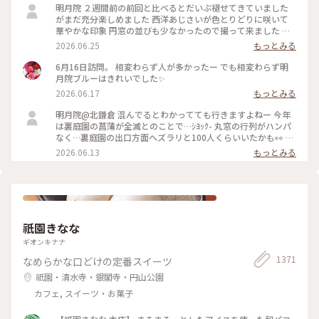
明月院 ２週間前の前回と比べるとだいぶ褪せてきていました
がまだ充分楽しめました 西洋あじさいが色とりどりに咲いて
華やかな印象 円窓の並びも少なかったので撮って来ました 裏
庭園の菖蒲の復活を願います
2026.06.25
もっとみる
6月16日訪問。 相変わらず人が多かったー でも相変わらず明
月院ブルーはきれいでした✨
2026.06.17
もっとみる
明月院@北鎌倉 混んでるとわかってても行きますよねー 今年
は裏庭園の菖蒲が全滅とのことで…ｼﾖｯｸ- 丸窓の行列がハンパ
なく…裏庭園の出口方面へズラリと100人くらいいたかも👀 装
飾のあじさいがとても素敵だったのでそりゃー撮りたくなりま
2026.06.13
もっとみる
すよねー(ﾜｶﾙｰ) 写真もなかなか撮りづらいほどの人混み 急な方
向転換や振り返りは注意⚠️です バッグとか当たりますし当て
られます すれ違いも譲り合いでマナーは守られてますがとっ
ても疲れます… 夕方の空いてる時間を狙うのがいいのかもです
祇園きなな
ギオンキナナ
1371
なめらかな口どけの定番スイーツ
祇園・清水寺・銀閣寺・円山公園
カフェ, スイーツ・お菓子