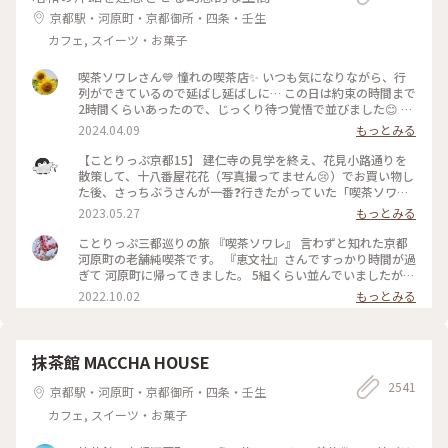
うお店です😊 #京都カフェ #パフェ活2024 #みたらし団子 #秋
京都駅・河原町・京都御所・四条・壬生
の彩り #クラシカルな街 #私の好きな京都
カフェ, スイーツ・お菓子
喫茶ソワレさん💙 憧れの喫茶店✨ いつも気になりながら、行
列ができているので延ばし延ばしに… この日は約束の時間まで
2時間くらいあったので、じっくり待つ覚悟で並びました😊 待
つ間も皆さんの投稿で拝見していた青の世界を想像し、ワクワ
2024.04.09
もっとみる
ク💓 結局1時間ほど待ち、店内へ。 1番奥の、部屋が見渡せる
席に着きました。 深く青く、まるで別世界に入ったようです
【ことりっぷ京都15】 建仁寺の見学を終え、花見小路通りを
💙 ぶどうの透かし彫りやライトもクラシックでキレイ✨ 頼ん
散策して、十八番屋花花（写真撮ってません😢）でお買い物し
だのはご存じゼリーポンチ🌈✨ キレイ～✨ 優しいランプの明か
た後、さっちぶうさんが一番❓行きたがっていた「喫茶ソワ
りにかざすとキラキラします✨ ゼリーの懐かしい感じや優しい
レ」さんに向かいました😊 人気のお店なので長蛇の列ができ
2023.05.27
もっとみる
炭酸もいい！ 中の氷がゼリーと同じサイズで、ゼリーだと思
ていると覚悟して行ったのですが、運良く２組しか待っていま
って口に入れてびっくりしてしまいました💦 あっという間に
せんでした😄 15分くらいで案内され、２階の窓側の席へ。若
ことりっぷ三都巡りの旅 『喫茶ソワレ』 言わずと知れた京都
食べ終わってしまいました😣 まだこの雰囲気の中にいたくて
いグループばっかり😱 あ、でも、男性だけで来ているグルー
河原町の老舗純喫茶です。 『恵文社』さんですっかり時間が過
コーヒーでも頼みたい…と思いましたが、きっと外には長い行
プも😊 私はヨーグルトポンチ、さっちぶうさんはゼリーポン
ぎて 河原町に帰ってきました。 5組くらい並んでいましたが、
列ができているでしょうからお店を後にしました。 またこの
チフロートを注文しました。 店内の雰囲気は、暗めの照明で
次々と呼ばれて すんなりと入店できました。 昔ながらのお店
2022.10.02
もっとみる
特別な空間に会いに行きたいです💙 #電車旅 #喫茶ソワレ #喫
したが、落ち着いていて良い雰囲気でした。 美味しくいただ
を守っておられ、 狭い店内ですが、運良く2階の窓辺の 小さな
茶店 #青の世界 #ゼリーポンチ #京都
いてお店を出たのですが、10組くらいが列を作っていました
テーブルにすわれました。 ひんやり涼しげなゼリーポンチを
😳 #私のことりっぷ旅 #京都 #喫茶ソワレ #ヨーグルトポンチ
たのんで 文庫本を読みながら、ひと休みです。 灯りの抑えら
#ゼリーポンチフロート 令和５年５月20日撮影
れた落ち着いた店内は 天井の梁や調度品もシックで美しく 昭
抹茶館 MACCHA HOUSE
和の香りが漂っていますが、 お客さんは若い観光客の方が多
2541
かったです。 お席もすごく近いのですが、 コーナーだったの
京都駅・河原町・京都御所・四条・壬生
で ひっそりと自分の時間を過ごせました✨ ゆるり京都の街歩
カフェ, スイーツ・お菓子
きを楽しむことが できた素敵な1日でした。 ・ ・ #私のことり
っぷ2022 #秋いろとりどり #Myことりっぷ #休日ドライブ #喫