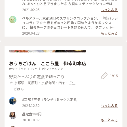
れ ほっとひと息できました😍 左側のスティックショコラは キ
ャラメルやルビーチョコ、 右側はお酒入りチョコや 京都産の
2021.02.05
もっとみる
抹茶や宮崎県産日向夏 愛媛県産ほうじ茶など チョコと一言で
言っても たくさんの味を楽しめる✨ パッケージやデザインも
ベルアメール京都別邸のスプリングコレクション、 『桜パレシ
とても可愛いので ご褒美チョコでもプレゼント用でも どちら
ョコラ』です🌸 春をぎゅっと四角く固めたようなボックス
にもおすすめの詰め合わせです♡ #ほっとひと息 #バレンタイ
に、 桜モチーフのチョコレートを詰め込んで。 タブレットも
ン #スイーツ好き #ゴーラー隊
良いですが、丸いかたちは 丸窓から桜を覗くような和を感じ
2020.04.23
もっとみる
ます。 右から ・桜ブラン・桜ノワール・桜ルビー・桜ミル
ク・桜フレーズ です。 桜の花のフレークやストロベリーにフ
ランボワーズ、 ナッツやドライフルーツのトッピング。 桜の
香りのミルクチョコやルビーチョコを使用し、 一枚ずつ違う
味を楽しめます♪ 金銀のキラキラと満開の桜、 テーブルの上
でのお花見も良いですね😊 #ベルアメール #BELAMER #京都 #
おうちごはん ここら屋 御幸町本店
桜 #桜スイーツ #和スイーツ #チョコレート #お取り寄せ #手み
やげ #おみやげ
オウチゴハンココラヤゴコウマチホンテン
1915
野菜たっぷりの定食でほっこり
京都駅・河原町・京都御所・四条・壬生
ごはん
#京都 #三条 #ランチ #ミックス定食
2024.12.30
もっとみる
昼定食980円
2018.10.02
もっとみる