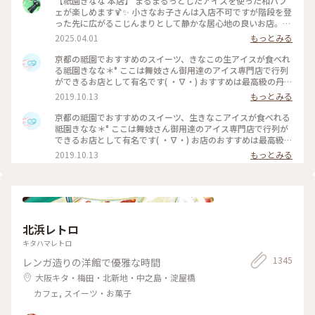
【祇園きなな 本店】 まるまるっとしたアイスを使った和パフ
ェが楽しめます🍹✨ 小さなお子さんは入店不可ですが階段を登
った先に広がるこじんまりとして静かな居心地の良いお店。
パフェはきなこや抹茶、黒ゴマなどを使った和なものからティ
2025.04.01
もっとみる
ラミスの入ったイタリアン風、ベリーを使ったものなど様々。
アイスの食べ比べやふわふわのかき氷、焼き菓子、クロックム
京都の祗園でおすすめのスイーツ、きなこの生アイスが食べれ
ッシュのようなフードメニューもあります。 こちらもアニメ・
る祗園きなな＊° ここは舞妓さん御用達のアイス専門店で行列
名探偵コナンで取り上げられました✨ #京都グルメ #京都 #祇
ができるお店として有名です( ・∇・) おすすめは最高級の丹波
園 #本店 #人気店 #聖地巡礼 #パフェ #きなこ #黒ゴマ #アイス
黒豆を使用したきなこの生アイス『できたてきなな』。(600円
2019.10.13
もっとみる
クリーム #かき氷 #フォトジェニック #名探偵コナン
ほうじ茶付)なんと添加物、保存料、卵を一切使ってません。
濃厚なのに甘すぎず、口どけが最高で本当においしかったので
京都の祗園でおすすめのスイーツ、生きなこアイスが食べれる
京都にきたらまた立ち寄りたいお店の1つになりました♡ #京
祗園きなな＊° ここは舞妓さん御用達のアイス専門店で行列が
都#おすすめ#スイーツ#アイス#秋の味覚ゴーラー隊#きなこ
できるお店として有名です( ・∇・) お店のおすすめは最高級の
丹波黒豆を使用したきなこの生アイス『できたてきなな』。
2019.10.13
もっとみる
(600円ほうじ茶付)なんと添加物、保存料、卵を一切使ってま
せん。 濃厚なのに甘すぎず、口どけが最高で本当においしかっ
たので京都にきたらまた立ち寄りたいお店の1つになりました
♡ #京都#おすすめ#スイーツ#アイス#秋の味覚ゴーラー隊#き
なこ
北浜レトロ
キタハマレトロ
1345
レンガ造りの洋館で優雅な時間
大阪キタ・梅田・北新地・中之島・淀屋橋
カフェ, スイーツ・お菓子