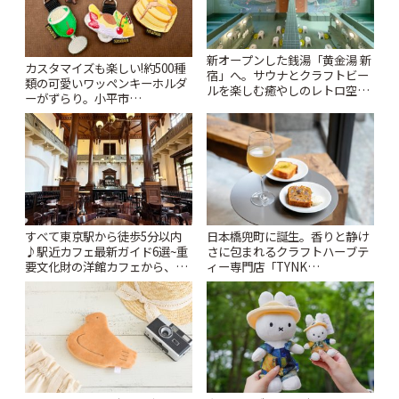
新オープンした銭湯「黄金湯 新
カスタマイズも楽しい!約500種
宿」へ。サウナとクラフトビー
類の可愛いワッペンキーホルダ
ルを楽しむ癒やしのレトロ空間
ーがずらり。小平市
| ことりっぷ
「Kimamaya T&K」 | ことりっ
ぷ
すべて東京駅から徒歩5分以内
日本橋兜町に誕生。香りと静け
♪駅近カフェ最新ガイド6選~重
さに包まれるクラフトハーブテ
要文化財の洋館カフェから、改
ィー専門店「TYNK
札すぐのレトロ喫茶まで~ | こと
Kabutocho」 | ことりっぷ
りっぷ