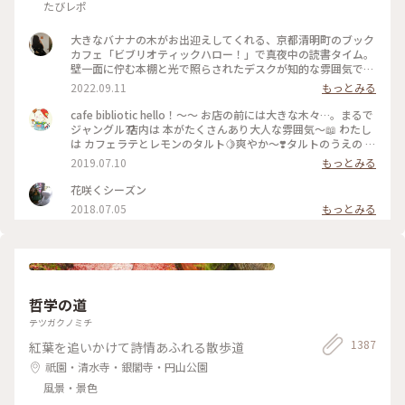
たびレポ
大きなバナナの木がお出迎えしてくれる、京都清明町のブック
カフェ「ビブリオティックハロー！」で真夜中の読書タイム。
壁一面に佇む本棚と光で照らされたデスクが知的な雰囲気で、
これぞ大人カフェでした。2階に貫けている本棚を見に行く
2022.09.11
もっとみる
と、ちょっとスケスケの渡り廊下でスリリング。スイーツもド
リンクも美味しくて、夜遅くまでやっているのも嬉しくて。。
cafe bibliotic hello！〜〜 お店の前には大きな木々…。まるで
これは出張の度に立ち寄りそうです。築150年以上の町屋をリ
ジャングル⁇ 店内は 本がたくさんあり大人な雰囲気〜📖 わたし
ノベしたというところも見応えあり。観光というよりも、ロー
は カフェラテとレモンのタルト🍋爽やか〜❣️タルトのうえの レ
カルに寄り添っているようで温かい空気も感じました。 #私の
モンのドライフルーツがめちゃくちゃ美味しい❣️ カフェの横で
2019.07.10
もっとみる
ことりっぷ2022 #Myことりっぷ #京都カフェ #ブックカフ
は パンも販売してます。こちらも魅力的でしたが またの機会
ェ #読書 #ガトーショコラ #コーヒー
に〜 #京都#カフェ#レモンタルト
花咲くシーズン
2018.07.05
もっとみる
哲学の道
テツガクノミチ
1387
紅葉を追いかけて詩情あふれる散歩道
祇園・清水寺・銀閣寺・円山公園
風景・景色