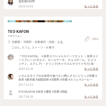
昼定食980円
2018.10.02
もっとみる
TEO KAFON
テオカフォン
1863
京都駅・河原町・京都御所・四条・壬生
ごはん, カフェ, スイーツ・お菓子
「TEO KAFON」 ＊抹茶スペシャルスイーツセット ・抹茶スイ
ーツプレート(タルト、ロールケーキ、チョコボール、ビスコ
ッティ、エクレア) ・ドリンク(キャラメルホワイトモカ) 抹茶
三昧出来て大満足したそうです。 フォークを2本用意して頂い
2020.02.20
もっとみる
たのですが、娘一人で完食でした。 #TEO KAFON#抹茶三昧#
プチことりっぷ京都#冬のおでかけ
いろんなタイプのお抹茶が食べたい時に💕 #ことりっぷ京都 #
抹茶 #新京極 #前田珈琲 #河原町 #京都 #カフェ #コーヒー
2017.12.15
もっとみる
#TEOKAFON #抹茶 #濃茶 #京都 #四条
2017.09.28
もっとみる