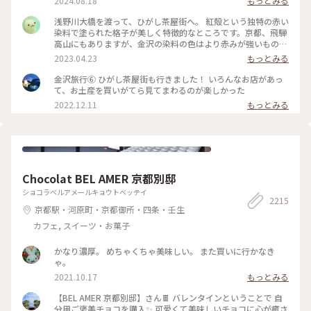
2024.08.18
もっとみる
いのー⁈😭な様子でしたが 食べ歩きやお買い物ができない代わ
りに 夕方になりだいぶ涼しくなった古い街並みを 観光客少な
浅野川大橋を渡って、ひがし茶屋街へ。 紅殻という独特の赤い
めで堪能できたのでそれはそれでヨシです👍 賑やかなひがし
染料で塗られた格子が美しく特徴的なところです。京都、飛騨
茶屋街はまた今度のお楽しみに取っておくとして 昔の風情を
高山にもありますが、金沢の染料の色はより赤みが強いものだ
堪能しつつ夕涼みのお散歩になりました🚶🚶‍♀️ （2024.8.11） #
そう。 茶屋街以外でも、市内のあちこちでこの木虫籠(きむす
2023.04.23
もっとみる
古い街並み #ひがし茶屋街 #ひゃくまんさん #夕涼み #お散歩 #
こ)と呼ばれる、むしかごのような細い格子を見かけました。
北陸応援旅 #ドライブ旅 #金沢 #ことりっぷ金沢 #クラシカル
風情があり素敵です。 東料亭組合の前を通ると、芸妓さんの三
金沢旅行⑥ ひがし茶屋街も行きました！ いろんなお店があっ
な街 #ことりっぷ旅2024
味線のお稽古の音が聞こえてきました。 石畳の上をのんびり
て、お土産を買いがてら見てまわるのが楽しかった
歩いて、古都の散策を楽しみます♪ 金沢旅③ #ひがし茶屋街 #
2022.12.11
もっとみる
金沢 #私のことりっぷ旅 #レトロな街
Chocolat BEL AMER 京都別邸
ショコラベルアメールキョウトベッテイ
2215
京都駅・河原町・京都御所・四条・壬生
カフェ, スイーツ・お菓子
かなり濃厚。 めちゃくちゃ美味しい。 また買いに行かなき
ゃ。
2021.10.17
もっとみる
【BEL AMER 京都別邸】さん🍫 バレンタインということで 自
分用ご褒美チョコを購入✨ 可愛くて美味しいチョコに心が癒さ