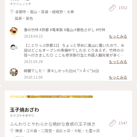
チクリンノミチ
1552
金閣寺・嵐山・高雄・嵯峨野・太秦
風景・景色
春の竹林 #京都 #電車旅 #嵐山 #春色さがし #竹林
2024.04.22
もっとみる
【ことりっぷ京都22】 ちょっと早めに嵐山に着いたので、お
店はどこもオープンの準備中でした😵 とりあえず、竹林の小
径へ行きました😊 ここも修学旅行生と外国人観光客が多く、
特に中国系の方の声が竹林の中に響いていました🤫 竹林の小
2023.05.28
もっとみる
径には人力車専用の道が整備されており、外国人観光客を乗せ
た人力車に出会いました😄 #私のことりっぷ旅 #京都 #竹林の
綺麗でした！ 清々しかった(((o( *＞Å＜*)o)))
小径 #人力車 令和５年５月21日撮影
2020.12.06
もっとみる
玉子焼おざわ
タマゴヤキオザワ
1547
ふんわりとやわらかな絶妙な食感の玉子焼き
鎌倉・江の島・二階堂・由比ヶ浜・大船・七里ヶ浜