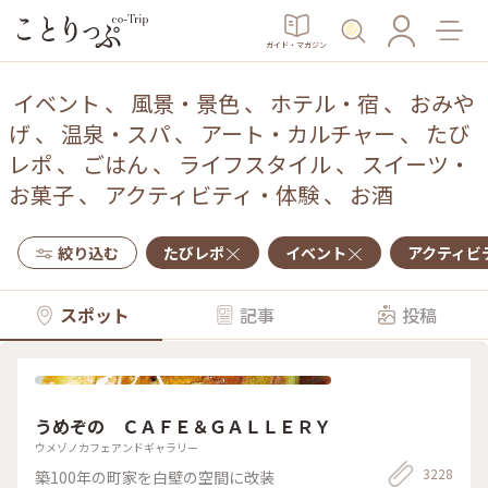
ガイド・マガジン
イベント
、
風景・景色
、
ホテル・宿
、
おみや
げ
、
温泉・スパ
、
アート・カルチャー
、
たび
レポ
、
ごはん
、
ライフスタイル
、
スイーツ・
お菓子
、
アクティビティ・体験
、
お酒
絞り込む
たびレポ
イベント
アクティビ
スポット
記事
投稿
うめぞの ＣＡＦＥ＆ＧＡＬＬＥＲＹ
ウメゾノカフェアンドギャラリー
3228
築100年の町家を白壁の空間に改装