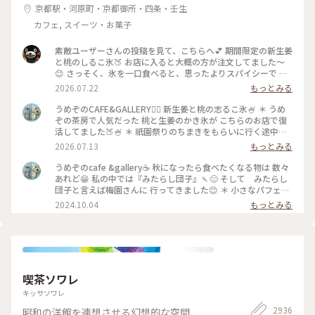
京都駅・河原町・京都御所・四条・壬生
カフェ, スイーツ・お菓子
素敵ユーザーさんの投稿を見て、こちらへ💕 期間限定の新生姜
と桃のしるこ氷🍑 お店に入ると大概の方が注文してました〜
😊 さっそく、氷を一口食べると、思ったよりスパイシーで 生
姜の風味が口いっぱい広がります🥰 氷で生姜…はじめて…！
2026.07.22
もっとみる
桃も程よい量で、食べ進めると下には、こし餡！ だから、し
るこなんですね〜🤔 頼んだ時は、何でだろうと思ったけど、な
うめぞのCAFE&GALLERY🏳️‍🌈 新生姜と桃の志るこ氷🍧 ＊ うめ
るほど〜です😘 この後も、山鉾巡りなので、あっという間に
ぞの茶房で人気だった 桃と生姜のかき氷が こちらのお店で復
汗💦になるけど、 真夏に食べるかき氷🍧、魅力的ですよね✨✨
活してました🍑🍧 ＊ 祇園祭りのちまきをもらいに行く途中に
#かき氷 #桃のかき氷
寄ろうかなどうしようかな？と 考えながら前を通ったら桃氷
2026.07.13
もっとみる
の看板でていたので スルーできませんでした😆 ＊ ぴりりとく
る新生姜のシロップが すごいアクセントになって🫚 合間合間
うめぞのcafe &gallery☕️ 秋になったら食べたくなる物は 数々
にみずみずしい桃のスライスを いただきます🍑 ちょっと見え
あれど😁 私の中では『みたらし団子』🍡😊 そして みたらし
づらいですが 中にはもっちり白玉と そしてこし餡が入ってい
団子と言えば梅園さんに 行ってきました😊 ＊ 小さなパフェと
るので 最後には、しるこ氷としていただきました😊 ＊ 人気か
みたらし団子のセット🩷 この小さなパフェのセットが復活し
2024.10.04
もっとみる
き氷だけに🍧 私が最後の一杯だったようで 注文したあとにす
て 小躍りです😁 パフェにはわらび餅と小さな抹茶アイスとク
ぐに看板が引き上げられました💦 後からくる人くる人残念が
ッキーの シンプルなパフェで みたらし団子な合間に食べると
っておられたので （先注文のレジ横の席でした） 暑い中を目
相乗効果でとっても美味しいです😊 もちもちで焦げ目が香ば
当てに来て🍑なかった時の衝撃を 考えたら、食べられて本当
しい 蜜がたっぷりのみたらし団子はやっぱり 美味しかったで
に幸せでした😊 ＊ ギャラリーでは風鈴展が🎐 陶器のブルーの
す🩷 ＊ 投稿の度に言っているような気もしますが 同じ梅園さ
かわいい風鈴たちでした😊 #京都カフェ #かき氷 #桃活 #う
んでも三条店は行列出来てますが こちらはいつもすんなり入
喫茶ソワレ
めぞの #梅園
れます😊 店内の配置を変えられたようで✨ 奥の中庭前の席が2
人席になり 通い始めて幾数年 初めて窓際に座る事ができま
キッサソワレ
した😊 中庭がいい感じです😊🌳 ＊ うめぞのcafe＆galleryは
2936
昭和の洋館を連想させる幻想的な空間
ちょっと甘い物が食べたいなぁーと 思う時に足が向いてしま