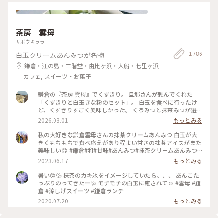
茶房 雲母
サボウキララ
1786
白玉クリームあんみつが名物
鎌倉・江の島・二階堂・由比ヶ浜・大船・七里ヶ浜
カフェ, スイーツ・お菓子
鎌倉の『茶房 雲母』でくずきり。 旦那さんが頼んでくれた
「くずきりと白玉きな粉のセット」。 白玉を食べに行ったけ
ど、くずきりすごく美味しかった。 くろみつと抹茶みつが選べ
ます。 1時間待ちを想定して行ったら、30分も待たずに入れ
2026.03.01
もっとみる
た。 梅の見える特等席。 けど、席についてから出てくるまで
30分弱かかったので、だいたい1時間。 1時間くらいなら、並
私の大好きな鎌倉雲母さんの抹茶クリームあんみつ 白玉が大
んでも食べたいクオリティ。 #神奈川#鎌倉#茶房雲母#白玉#お
きくもちもちで食べ応えがあり程よい甘さの抹茶アイスがまた
もちずき#Ayuのおやつ#はじめての鎌倉
美味しい😋 #鎌倉#和#甘味#あんみつ#抹茶クリームあんみつ#
雲母
2023.06.17
もっとみる
暑い😵💦 抹茶のカキ氷をイメージしていたら、、、 あんこた
っぷりのってきたー💦 モチモチの白玉に癒されて☺️ #雲母 #鎌
倉 #涼しげスイーツ #鎌倉ランチ
2020.07.20
もっとみる