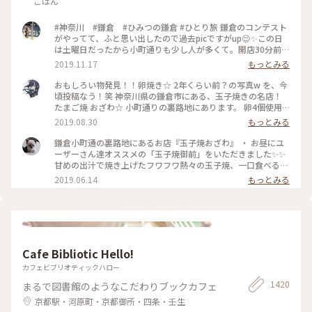
ごはん
#神奈川 #鎌倉 #ひみつの鎌倉 #ひとり旅 鎌倉のコンテスト
がやってて、ふと思い出したので過去picですがup😌✨この日
は土曜日だったから小町通りも少し人が多くて。開店30分前に
並び始めて、既に前に10人ほどいましたよ〜。運良く1巡目で
2019.11.17
もっとみる
入れたので、玉子焼きを注文😎なんともいえない甘さと出汁の
お味と、、、とりあえず美味😂笑！また機会があれば行きたい
おもしろい物発見！！卵焼き☆ 2年くらい前？の写真w を、今
なあ。
頃投稿なう！笑 神奈川県の鎌倉市にある、玉子焼きの名店！
たまご焼 おざわ☆ 小町通りの裏路地にあります。 卵4個使用
で、砂糖醤油の風味の後に、出汁の風味と旨みが来る感じでし
2019.08.30
もっとみる
た！ 口当たりは柔らでした！ 記憶でわ… 開店の11時半前に行
ったのに、長者の列で30分以上待った記憶が… 懐かし～ ま
鎌倉小町通の裏路地にあるお店『玉子焼おざわ』 ・ お昼にユ
た、食べに行きたいな～ #神奈川 #鎌倉 #玉子焼き #おざわ #御
ーザーさん達オススメの「玉子焼御前」をいただきました✨✨
膳 #名店 #小町通り #裏 #過去
甘めの出汁で焼き上げたフワフワ熱々の玉子焼、一口食べると
旨味がジュワーッと広がります😆 この味は絶対家で再現でき
2019.06.14
もっとみる
ない美味しさです🌟 ・ ちなみに、ご飯の上の昆布もいいお
味。 玉子焼の箸休め的な役目を果たしていますよ😊 鎌倉に行
かれた時はぜひご賞味あれ！ #玉子焼おざわ #玉子焼御前 #鎌
倉 #小町通り
Cafe Bibliotic Hello!
カフェビブリオティックハロー
1420
まるで図書館のようなこだわりブックカフェ
京都駅・河原町・京都御所・四条・壬生