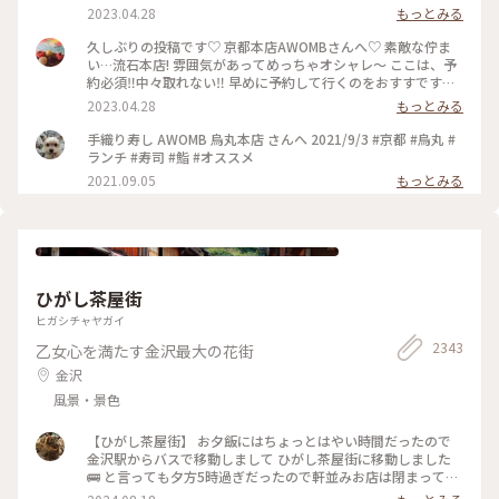
酒🍶♡ 素敵時間でした〜 #わたしのことりっぷ旅 #AWOMB #
2023.04.28
もっとみる
京都 #烏丸本店 #手織り寿司
久しぶりの投稿です♡ 京都本店AWOMBさんへ♡ 素敵な佇ま
い…流石本店! 雰囲気があってめっちゃオシャレ〜 ここは、予
約必須‼︎中々取れない‼︎ 早めに予約して行くのをおすすです♡
GW人すごそうですね… #京都 #AWOMB #烏丸本店 #手織り寿
2023.04.28
もっとみる
司
手織り寿し AWOMB 烏丸本店 さんへ 2021/9/3 #京都 #烏丸 #
ランチ #寿司 #鮨 #オススメ
2021.09.05
もっとみる
ひがし茶屋街
ヒガシチャヤガイ
2343
乙女心を満たす金沢最大の花街
金沢
風景・景色
【ひがし茶屋街】 お夕飯にはちょっとはやい時間だったので
金沢駅からバスで移動しまして ひがし茶屋街に移動しました
🚌 と言っても夕方5時過ぎだったので軒並みお店は閉まってる
ー😱 お目当てだったカフェも金箔ソフトも油取り紙も買えな