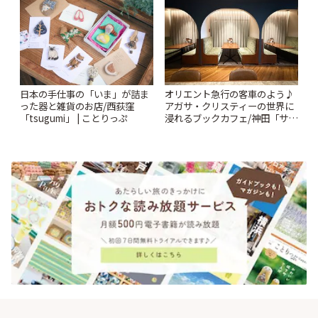
日本の手仕事の「いま」が詰ま
オリエント急行の客車のよう♪
った器と雑貨のお店/西荻窪
アガサ・クリスティーの世界に
「tsugumi」 | ことりっぷ
浸れるブックカフェ/神田「サロ
ンクリスティ」 | ことりっぷ