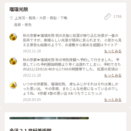
瑠璃光院
1706
上賀茂・鞍馬・大原・貴船・下鴨
風景・景色
秋の京都🍁瑠璃光院 机の天板に紅葉が映り込む光景が一番の
見所ですが、素晴らしい光景が随所に見られます。 小窓から見
える景色も絵画のようで、お座敷から眺める庭園はライトアッ
プされてさらに雅です✨ 拝観が終わり、山門をくぐって振り返
2022.11.28
もっとみる
ると、こちらも美しくライトアップされていました🍁♥️
2022.11.23 #秋いろとりどり #Myことりっぷ #瑠璃光院 #紅葉
秋の京都🍁瑠璃光院 秋の特別拝観へ予約して行きました。 予
狩り #紅葉 #京都
想していた予約開始時期より早く出遅れてしまい、予約できた
のは11/23の16:40から17:00の時間帯でした。 紅葉の見頃はど
うかしら。昼でもなく夜でもなく。どんなふうに見えるんだろ
2022.11.28
もっとみる
うと不安でしたが、薄暗くなってライトアップも始まった頃。
予想していた以上の素晴らしい風景がひろがっていました✨ 新
いつかの京都旅、瑠璃光院。 青もみじがそれはそれは美しか
緑の頃とはまた違って雅な世界✨ 皆さんお行儀よく、机で満足
った思い出。 今の季節、またこんな光景になっているのでし
のいく写真を撮ったら後ろに並んでいる人に代わります。 敷居
ょうね。 #京都 #旅の思い出 #おうちでことりっぷ
を額縁に見立てて遠目から写真を撮ろうとしたら避けてくださ
2020.05.05
もっとみる
ったり。 最初、夫は「春にも行ったのに」とブツブツ文句を
言っていましたが、最終的には大満足でした✌️ 2022.11.23 #秋
いろとりどり #Myことりっぷ #瑠璃光院 #紅葉狩り #紅葉 #京
都
金沢２１世紀美術館