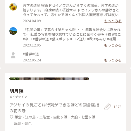
哲学の道🌸 喫茶ドセイノワさんからすぐの場所、哲学の道が
始まります。 約2km続く桜並木🌸 ドセイノワさんの静けさと
うってかわって、賑やかでほとんど外国人観光客😳 桜は咲い
ているのに異国を旅行しているような気分になります☺️ 途中
2024.04.09
もっとみる
で霊鑑寺に寄りながら、気持ちのいいお散歩になりました🌸 #
哲学の道 #桜 #お花見 #京都 #春色さがし #電車旅
『哲学の道』で暮らす猫ちゃん😻 ・ ・ 素敵な出会いに浮かれ
て… 紅葉の写真を撮り忘れていることに気付く😂🍁 #猫 #ねこ
#ネコ #哲学の道 #猫スポット #コマ送り #秋 #もみじ #紅葉 #
京都紅葉 #京都散策 #京都 #左京区 #岡崎エリア #kyoto #こと
2023.12.05
もっとみる
りっぷ京都 #私のことりっぷ旅 #カフー
#哲学の道
2022.05.24
もっとみる
明月院
メイゲツイン
アジサイの見ごろは行列ができるほどの鎌倉屈指
1379
の花の寺
鎌倉・江の島・二階堂・由比ヶ浜・大船・七里ヶ浜
風景・景色