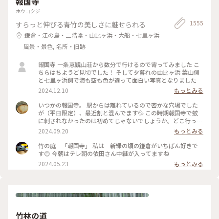
報国寺
わいいラビットチェアや、憧れのアルネ・ヤコブセンデザイン
の場所 #ことりっぷと一緒 #金沢 #金沢旅
のアントチェアやスワンチェアに座れたのも満足✨ 女子トイレ
ホウコクジ
の中にもアートがありました🎨 #夏の北陸旅 #北陸旅 #金沢21
1555
すらっと伸びる青竹の美しさに魅せられる
世紀美術館 #美術館 #金沢 #石川 #アートな景色
鎌倉・江の島・二階堂・由比ヶ浜・大船・七里ヶ浜
風景・景色, 名所・旧跡
報国寺 一条恵観山荘から数分で行けるので寄ってみました こ
ちらはちようど見頃でした！ そして夕暮れの由比ヶ浜 葉山側
と七里ヶ浜側で海も空も色が違って面白い写真となりました
2024.12.10
もっとみる
いつかの報国寺。 駅からは離れているので密かな穴場でした
が（平日限定）、最近割と混んでます💦 この時期報国寺で蚊
に刺されなかったのは初めてじゃないでしょうか。どこ行っ
た〜🦟 #ことりっぷ旅2024 #鎌倉
2024.09.20
もっとみる
竹の庭 「報国寺」 私は 新緑の頃の鎌倉がいちばん好きで
す😊 今朝はテレ朝の依田さん中継が入ってますね
2024.05.23
もっとみる
竹林の道